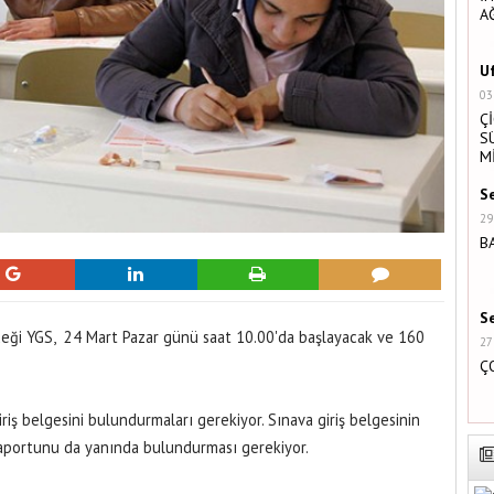
A
U
03
Ç
S
M
S
29
B
S
eği YGS, 24 Mart Pazar günü saat 10.00'da başlayacak ve 160
27
Ç
riş belgesini bulundurmaları gerekiyor. Sınava giriş belgesinin
aportunu da yanında bulundurması gerekiyor.