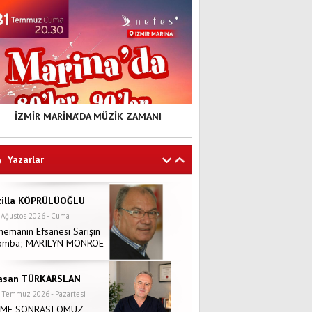
İZMİR MARİNA'DA MÜZİK ZAMANI
Yazarlar
tilla KÖPRÜLÜOĞLU
 Ağustos 2026 - Cuma
nemanın Efsanesi Sarışın
omba; MARILYN MONROE
asan TÜRKARSLAN
 Temmuz 2026 - Pazartesi
NME SONRASI OMUZ