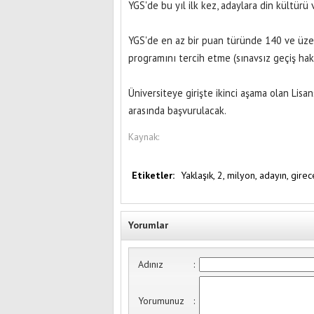
YGS'de bu yıl ilk kez, adaylara din kültürü 
YGS'de en az bir puan türünde 140 ve üzer
programını tercih etme (sınavsız geçiş hak
Üniversiteye girişte ikinci aşama olan Lisa
arasında başvurulacak.
Kaynak:
Etiketler:
Yaklaşık,
2,
milyon,
adayın,
girec
Yorumlar
Adınız
:
Yorumunuz
: