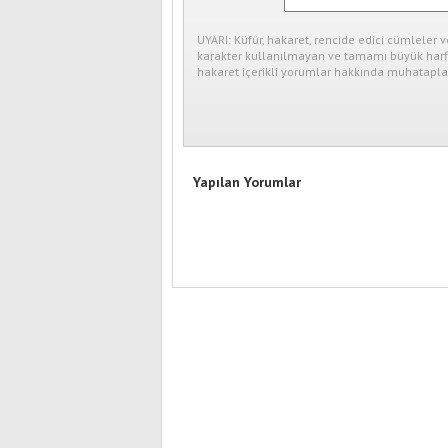
UYARI: Küfür, hakaret, rencide edici cümleler v
karakter kullanılmayan ve tamamı büyük harfl
hakaret içerikli yorumlar hakkında muhataplar
Yapılan Yorumlar