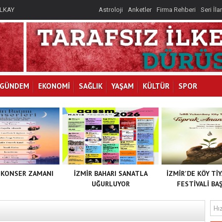
İLKAY
Astroloji
Anketler
Firma Rehberi
Seri İla
I
GÜNDEM
EKONOMİ
SAĞLIK
YAŞAM
KÜLTÜR
SPOR
 KONSER ZAMANI
İZMİR BAHARI SANATLA
İZMİR'DE KÖY Tİ
UĞURLUYOR
FESTİVALİ BAŞ