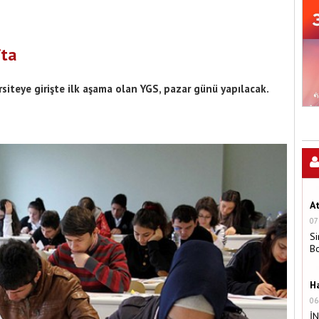
fta
rsiteye girişte ilk aşama olan YGS, pazar günü yapılacak.
A
07
Si
B
H
06
İ