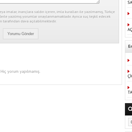
S
eya imalar, inançlara saldırı içeren, imla kuralları ile yazılmamış, Türkçe
erle yazılmış yorumlar onaylanmamaktadır. Ayrıca suç teşkil edecek
ı tarafından dava açılabilmektedir.
AÇ
E
Hiç yorum yapılmamış.
Çİ
TA