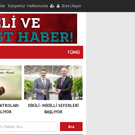
nlar
Künyemiz
Hakkımızda
Bize Ulaşın
TÜMÜ
YATROLARI
DİKİLİ- MİDİLLİ SEFERLERİ
LIYOR.
BAŞLIYOR