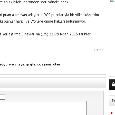
ve ahlak bilgisi dersinden soru yöneltilecek.
i puan alamayan adayların, YGS puanlarıyla bir yükseköğretim
kı olanlar hariç) ve LYS'lere girme hakları bulunmuyor.
ns Yerleştirme Sınavları'na (LYS) 22-29 Nisan 2013 tarihleri
Editör:
eği,
üniversiteye,
girişte,
ilk,
aşama,
olan,
E