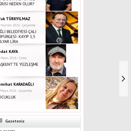
ĞRISI NEDEN OLUR?
fuk TÜRKYILMAZ
 Haziran 2026 - Çarşamba
İĞLİ BELEDİYESİ-ÇALI
ÜPÜRGESİ- KAYIP 1,5
İLYAR LİRA
edat KAYA
 Mayıs 2026 - Cuma
AŞKENT'TE YÜZLEŞME
emihat KARADAĞLI
 Mayıs 2026 - Çarşamba
OCUKLUK
Gazeteniz