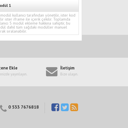
odül 1
modül kullanıcı tarafından yönetilir, ister kod
ilir ister iframe ile içerik çekilir. Toplamda
lanıcı 5 modül ekleme hakkına sahiptir, bu
dül dahil tüm sağdaki modüller manuel
rak sıralanabilir.
tene Ekle
İletişim
enizde yayınlayın.
Bize ulaşın.
0 533 7676818