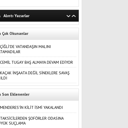
Alıntı Yazarlar
n Çok Okunanlar
ÇİĞLİ'DE VATANDAŞIN MALINI
ATAMADILAR
CEMİL TUGAY BAŞ ALMAYA DEVAM EDİYOR
KAÇAK İNŞAATA DEĞİL SİNEKLERE SAVAŞ
ILDI
n Son Eklenenler
MENDERES'İN KİLİT İSMİ YAKALANDI
TAKSİCİLERDEN ŞOFÖRLER ODASINA
ÜYÜK SUÇLAMA