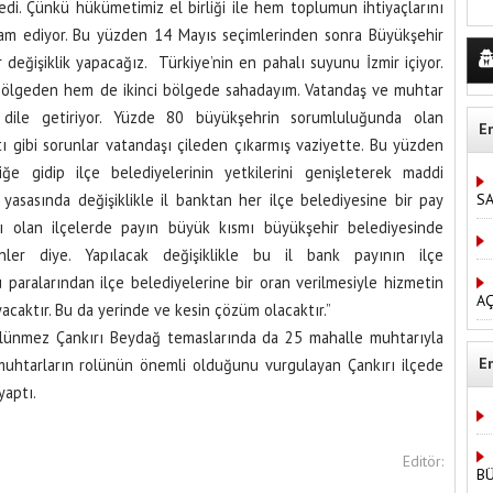
edi. Çünkü hükümetimiz el birliği ile hem toplumun ihtiyaçlarını
am ediyor. Bu yüzden 14 Mayıs seçimlerinden sonra Büyükşehir
r değişiklik yapacağız. Türkiye’nin en pahalı suyunu İzmir içiyor.
 bölgeden hem de ikinci bölgede sahadayım. Vatandaş ve muhtar
ı dile getiriyor. Yüzde 80 büyükşehrin sorumluluğunda olan
E
ı gibi sorunlar vatandaşı çileden çıkarmış vaziyette. Bu yüzden
iğe gidip ilçe belediyelerinin yetkilerini genişleterek maddi
S
 yasasında değişiklikle il banktan her ilçe belediyesine bir pay
ğlı olan ilçelerde payın büyük kısmı büyükşehir belediyesinde
sinler diye. Yapılacak değişiklikle bu il bank payının ilçe
 paralarından ilçe belediyelerine bir oran verilmesiyle hizmetin
AÇ
acaktır. Bu da yerinde ve kesin çözüm olacaktır.”
Bölünmez Çankırı Beydağ temaslarında da 25 mahalle muhtarıyla
E
 muhtarların rolünün önemli olduğunu vurgulayan Çankırı ilçede
yaptı.
Editör:
B