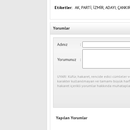
Etiketler:
AK,
PARTİ,
İZMİR,
ADAYI,
ÇANKIR
Yorumlar
Adınız
:
Yorumunuz
:
UYARI: Küfür, hakaret, rencide edici cümleler v
karakter kullanılmayan ve tamamı büyük harfl
hakaret içerikli yorumlar hakkında muhataplar
Yapılan Yorumlar