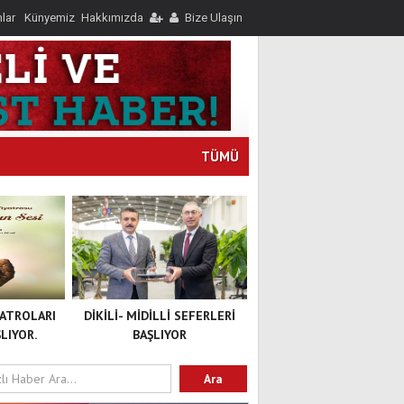
nlar
Künyemiz
Hakkımızda
Bize Ulaşın
TÜMÜ
YATROLARI
DİKİLİ- MİDİLLİ SEFERLERİ
LIYOR.
BAŞLIYOR