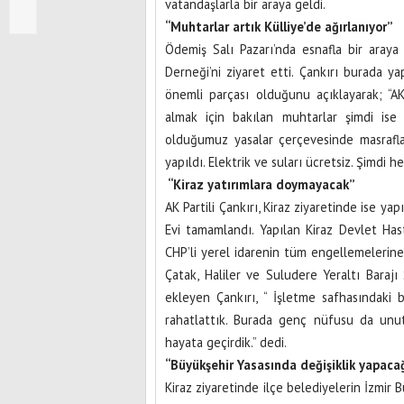
vatandaşlarla bir araya geldi.
“Muhtarlar artık Külliye’de ağırlanıyor”
Ödemiş Salı Pazarı’nda esnafla bir aray
Derneği’ni ziyaret etti. Çankırı burada
önemli parçası olduğunu açıklayarak; “
almak için bakılan muhtarlar şimdi ise K
olduğumuz yasalar çerçevesinde masrafla
yapıldı. Elektrik ve suları ücretsiz. Şimdi 
“Kiraz yatırımlara doymayacak”
AK Partili Çankırı, Kiraz ziyaretinde ise ya
Evi tamamlandı. Yapılan Kiraz Devlet Has
CHP’li yerel idarenin tüm engellemelerine
Çatak, Haliler ve Suludere Yeraltı Barajı
ekleyen Çankırı, “ İşletme safhasındaki 
rahatlattık. Burada genç nüfusu da unutm
hayata geçirdik.” dedi.
“Büyükşehir Yasasında değişiklik yapaca
Kiraz ziyaretinde ilçe belediyelerin İzmir 