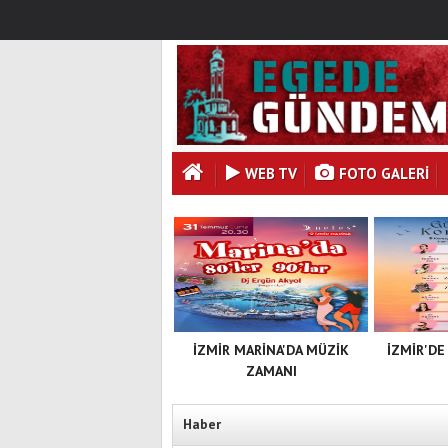
WEB TV
FOTO GALERI
İZMİR MARİNA'DA MÜZİK
İZMİR'DE
ZAMANI
Haber