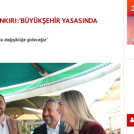
ANKIRI:'BÜYÜKŞEHİR YASASINDA
da değişikliğe gideceğiz”