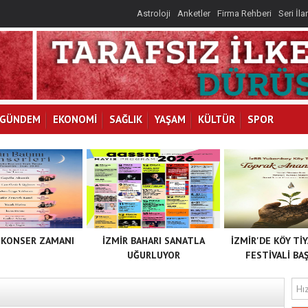
Astroloji
Anketler
Firma Rehberi
Seri İla
GÜNDEM
EKONOMİ
SAĞLIK
YAŞAM
KÜLTÜR
SPOR
 KONSER ZAMANI
İZMİR BAHARI SANATLA
İZMİR'DE KÖY Tİ
UĞURLUYOR
FESTİVALİ BAŞ