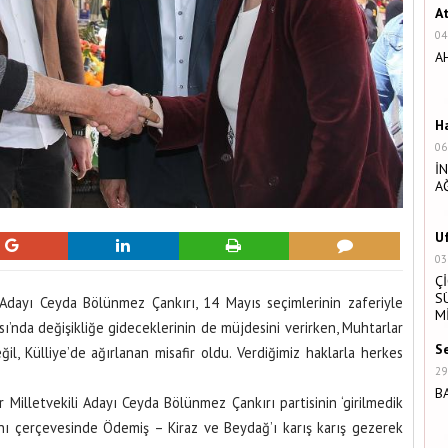
A
04
A
H
06
İ
A
U
03
Ç
S
li Adayı Ceyda Bölünmez Çankırı, 14 Mayıs seçimlerinin zaferiyle
M
’nda değişikliğe gideceklerinin de müjdesini verirken, Muhtarlar
S
il, Külliye’de ağırlanan misafir oldu. Verdiğimiz haklarla herkes
29
B
ir Milletvekili Adayı Ceyda Bölünmez Çankırı partisinin ‘girilmedik
nı çerçevesinde Ödemiş – Kiraz ve Beydağ’ı karış karış gezerek