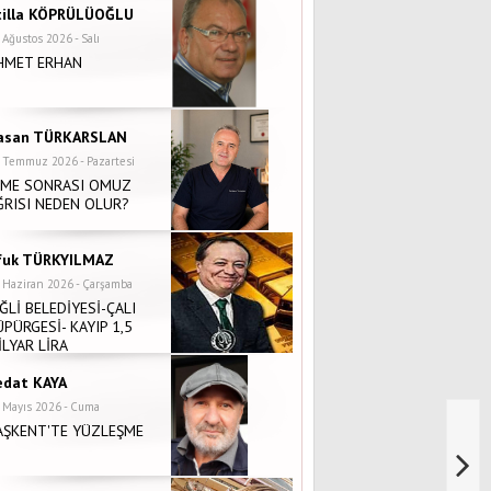
tilla KÖPRÜLÜOĞLU
 Ağustos 2026 - Salı
HMET ERHAN
asan TÜRKARSLAN
 Temmuz 2026 - Pazartesi
NME SONRASI OMUZ
ĞRISI NEDEN OLUR?
fuk TÜRKYILMAZ
 Haziran 2026 - Çarşamba
İĞLİ BELEDİYESİ-ÇALI
ÜPÜRGESİ- KAYIP 1,5
İLYAR LİRA
edat KAYA
 Mayıs 2026 - Cuma
AŞKENT'TE YÜZLEŞME