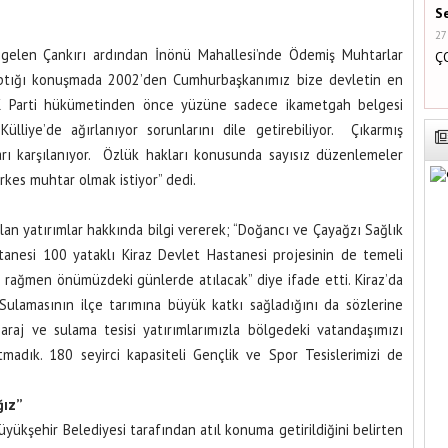
S
27
a gelen Çankırı ardından İnönü Mahallesi’nde Ödemiş Muhtarlar
Ç
 yaptığı konuşmada 2002’den Cumhurbaşkanımız bize devletin en
AK Parti hükümetinden önce yüzüne sadece ikametgah belgesi
ülliye’de ağırlanıyor sorunlarını dile getirebiliyor. Çıkarmış
rı karşılanıyor. Özlük hakları konusunda sayısız düzenlemeler
herkes muhtar olmak istiyor” dedi.
pılan yatırımlar hakkında bilgi vererek; “Doğancı ve Çayağzı Sağlık
tanesi 100 yataklı Kiraz Devlet Hastanesi projesinin de temeli
 rağmen önümüzdeki günlerde atılacak” diye ifade etti. Kiraz’da
 Sulamasının ilçe tarımına büyük katkı sağladığını da sözlerine
baraj ve sulama tesisi yatırımlarımızla bölgedeki vatandaşımızı
adık. 180 seyirci kapasiteli Gençlik ve Spor Tesislerimizi de
ğız”
Büyükşehir Belediyesi tarafından atıl konuma getirildiğini belirten