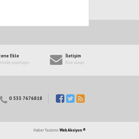
tene Ekle
İletişim
enizde yayınlayın.
Bize ulaşın.
0 533 7676818
Haber Yazılımı:
Web Aksiyon ®