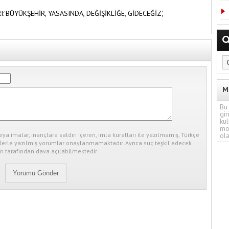
I:'BÜYÜKŞEHİR,
YASASINDA,
DEĞİŞİKLİĞE,
GİDECEĞİZ',
M
Bu 
gir
kul
mo
eya imalar, inançlara saldırı içeren, imla kuralları ile yazılmamış, Türkçe
ola
erle yazılmış yorumlar onaylanmamaktadır. Ayrıca suç teşkil edecek
ı tarafından dava açılabilmektedir.