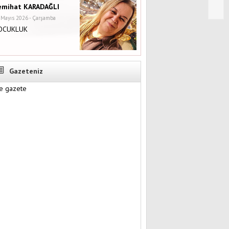
emihat KARADAĞLI
 Mayıs 2026 - Çarşamba
OCUKLUK
Gazeteniz