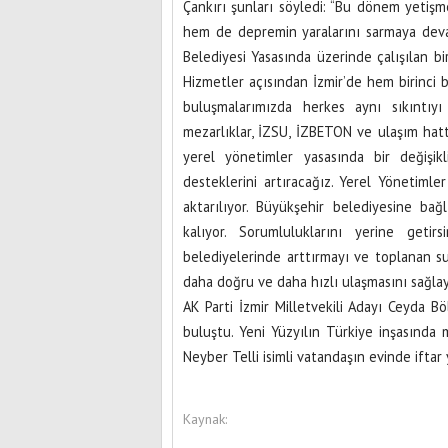
Çankırı şunları söyledi: “Bu dönem yetişm
hem de depremin yaralarını sarmaya dev
Belediyesi Yasasında üzerinde çalışılan bi
Hizmetler açısından İzmir’de hem birinci
buluşmalarımızda herkes aynı sıkıntıy
mezarlıklar, İZSU, İZBETON ve ulaşım hatt
yerel yönetimler yasasında bir değişikl
desteklerini artıracağız. Yerel Yönetimler
aktarılıyor. Büyükşehir belediyesine ba
kalıyor. Sorumluluklarını yerine getir
belediyelerinde arttırmayı ve toplanan su
daha doğru ve daha hızlı ulaşmasını sağlay
AK Parti İzmir Milletvekili Adayı Ceyda 
buluştu. Yeni Yüzyılın Türkiye inşasında
Neyber Telli isimli vatandaşın evinde iftar 
Kaynak: