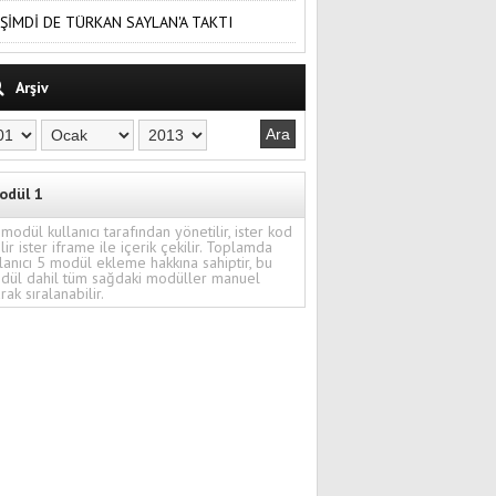
ŞİMDİ DE TÜRKAN SAYLAN'A TAKTI
Arşiv
odül 1
modül kullanıcı tarafından yönetilir, ister kod
ilir ister iframe ile içerik çekilir. Toplamda
lanıcı 5 modül ekleme hakkına sahiptir, bu
dül dahil tüm sağdaki modüller manuel
rak sıralanabilir.