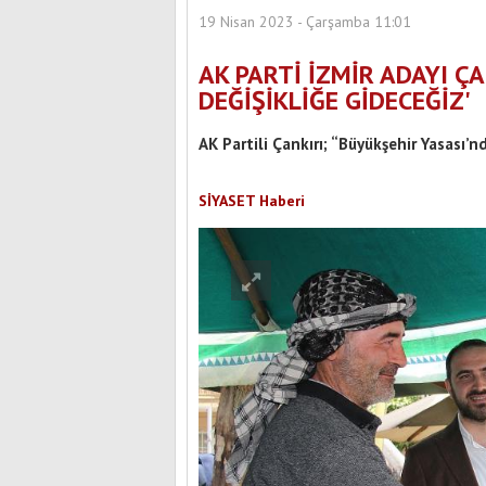
19 Nisan 2023 - Çarşamba 11:01
AK PARTİ İZMİR ADAYI Ç
DEĞİŞİKLİĞE GİDECEĞİZ'
AK Partili Çankırı; “Büyükşehir Yasası’n
SİYASET Haberi