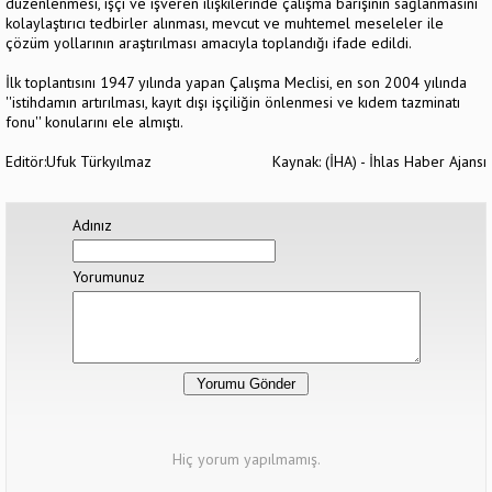
düzenlenmesi, işçi ve işveren ilişkilerinde çalışma barışının sağlanmasını
kolaylaştırıcı tedbirler alınması, mevcut ve muhtemel meseleler ile
çözüm yollarının araştırılması amacıyla toplandığı ifade edildi.
İlk toplantısını 1947 yılında yapan Çalışma Meclisi, en son 2004 yılında
''istihdamın artırılması, kayıt dışı işçiliğin önlenmesi ve kıdem tazminatı
fonu'' konularını ele almıştı.
Editör:Ufuk Türkyılmaz
Kaynak: (İHA) - İhlas Haber Ajansı
Adınız
Yorumunuz
Hiç yorum yapılmamış.