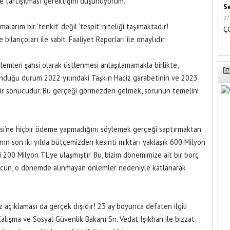
e tartışılması gerektiğini düşünüyorum.
S
27
larım bir ‘tenkit’ değil ‘tespit’ niteliği taşımaktadır!
Ç
lançoları ile sabit, Faaliyet Raporları ile onaylıdır.
lemleri şahsi olarak üstlenmesi anlaşılamamakla birlikte,
unduğu durum 2022 yılındaki Taşkın Haciz garabetinin ve 2023
n bir sonucudur. Bu gerçeği görmezden gelmek, sorunun temelini
resi’ne hiçbir ödeme yapmadığını söylemek gerçeği saptırmaktan
sı’nın son iki yılda bütçemizden kesinti miktarı yaklaşık 600 Milyon
zi 200 Milyon TL’ye ulaşmıştır. Bu, bizim dönemimize ait bir borç
rcun, o dönemde alınmayan önlemler nedeniyle katlanarak
açıklaması da gerçek dışıdır! 23 ay boyunca defaten ilgili
alışma ve Sosyal Güvenlik Bakanı Sn. Vedat Işıkhan ile bizzat