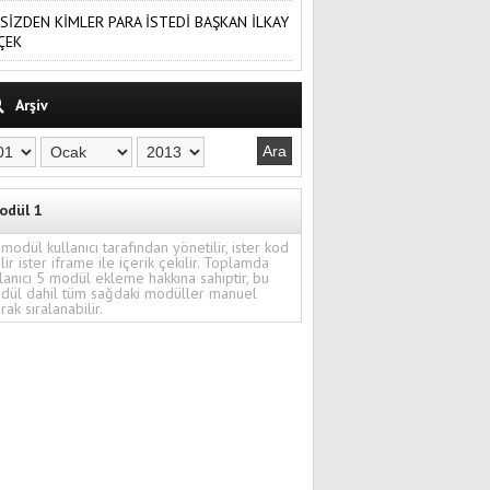
SİZDEN KİMLER PARA İSTEDİ BAŞKAN İLKAY
ÇEK
Arşiv
odül 1
modül kullanıcı tarafından yönetilir, ister kod
ilir ister iframe ile içerik çekilir. Toplamda
lanıcı 5 modül ekleme hakkına sahiptir, bu
dül dahil tüm sağdaki modüller manuel
rak sıralanabilir.