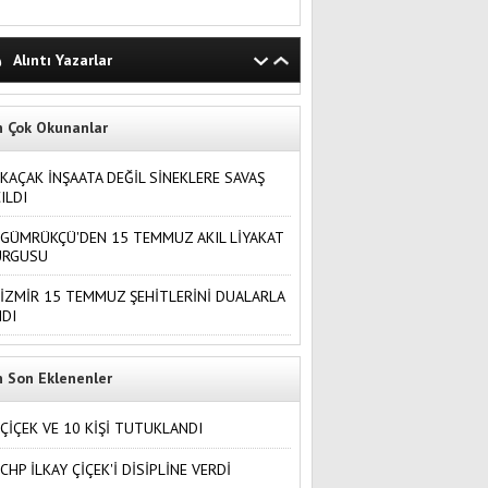
Alıntı Yazarlar
n Çok Okunanlar
KAÇAK İNŞAATA DEĞİL SİNEKLERE SAVAŞ
ILDI
GÜMRÜKÇÜ'DEN 15 TEMMUZ AKIL LİYAKAT
URGUSU
İZMİR 15 TEMMUZ ŞEHİTLERİNİ DUALARLA
DI
n Son Eklenenler
ÇİÇEK VE 10 KİŞİ TUTUKLANDI
CHP İLKAY ÇİÇEK'İ DİSİPLİNE VERDİ