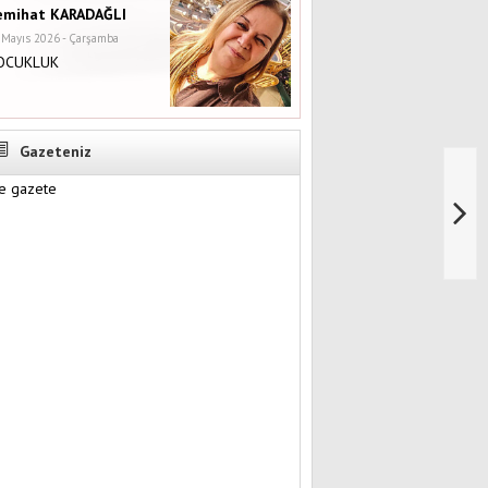
emihat KARADAĞLI
 Mayıs 2026 - Çarşamba
OCUKLUK
Gazeteniz