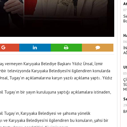
A
07
Si
B
H
06
İ
A
aş vermeyen Karşıyaka Belediye Başkanı Yıldız Ünsal, İzmir
U
bir televizyonda Karşıyaka Belediyesi'ni ilgilendiren konularda
03
sal, Tugay'ın açıklamalarına karşın yazılı açıklama yaptı.. Yıldız
Ç
S
M
il Tugay’ın bir yayın kuruluşuna yaptığı açıklamalara istinaden,
S
29
B
il Tugay’ın, Karşıyaka Belediyesi ve şahsıma yönelik
 ve Karşıyaka Belediyesi’ni ilgilendiren bu konuların, şahsi bir