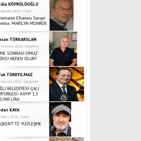
tilla KÖPRÜLÜOĞLU
 Ağustos 2026 - Cuma
nemanın Efsanesi Sarışın
omba; MARILYN MONROE
asan TÜRKARSLAN
 Temmuz 2026 - Pazartesi
NME SONRASI OMUZ
ĞRISI NEDEN OLUR?
fuk TÜRKYILMAZ
 Haziran 2026 - Çarşamba
İĞLİ BELEDİYESİ-ÇALI
ÜPÜRGESİ- KAYIP 1,5
İLYAR LİRA
edat KAYA
 Mayıs 2026 - Cuma
AŞKENT'TE YÜZLEŞME