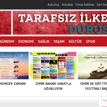
Astroloji
Anketler
Firma Rehberi
Seri İla
GÜNDEM
EKONOMİ
SAĞLIK
YAŞAM
KÜLTÜR
SPOR
 KONSER ZAMANI
İZMİR BAHARI SANATLA
İZMİR'DE KÖY Tİ
UĞURLUYOR
FESTİVALİ BAŞ