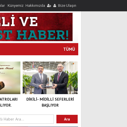
nlar
Künyemiz
Hakkımızda
Bize Ulaşın
TÜMÜ
YATROLARI
DİKİLİ- MİDİLLİ SEFERLERİ
LIYOR.
BAŞLIYOR