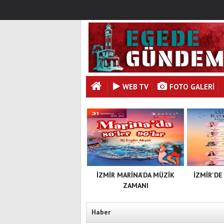
WEB TV
FOTO GALERI
İZMİR MARİNA'DA MÜZİK
İZMİR'DE
ZAMANI
Haber