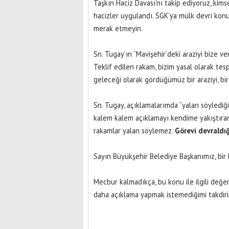
Taşkın Haciz Davası’nı takip ediyoruz, kim
hacizler uygulandı. SGK’ya mülk devri ko
merak etmeyin.
Sn. Tugay’ın “Mavişehir’deki araziyi bize v
Teklif edilen rakam, bizim yasal olarak tesp
geleceği olarak gördüğümüz bir araziyi, bi
Sn. Tugay, açıklamalarımda “yalan söylediğ
kalem kalem açıklamayı kendime yakıştıra
rakamlar yalan söylemez.
Görevi devraldı
Sayın Büyükşehir Belediye Başkanımız, bir k
Mecbur kalmadıkça, bu konu ile ilgili de
daha açıklama yapmak istemediğimi takdiri