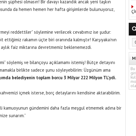
senin şüphesi olmasın! Bir davayı kazandık ancak yeni taşkın
nusunda da hemen hemen her hafta girişimlerde bulunuyoruz,
Çİ
ermeyi reddettiler” söylemine verilecek cevabımız ise şudur:
it ettiğimiz rakamın üçte biri oranında kalmıştır! Karşıyaka’nın
r aylık faiz miktarına devretmemiz beklenemezdi.
M
imi” söylemiş ve bilançoyu açıklamamı istemiş! Bütçe detayını
Bu 
mamakla birlikte sadece şunu söyleyebilirim: Üzgünüm ama
gir
kul
ğımda belediyenin toplam borcu 3 Milyar 222 Milyon TL’ydi.
mo
ola
ahvemizi içmek isterse, borç detaylarını kendisine aktarabilirim.
ğerli kamuoyunun gündemini daha fazla meşgul etmemek adına bir
nize sunarım.”