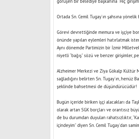
görüşen bir belediye başkanına “Hiç giriş
Ortada Sn. Cemil Tugay’ın şahsına yönelik b
Görevi devrettiğinde memura ve işçiye bor
önünde yapılan eylemleri hatırlatmak ister
Aynı dönemde Partimizin bir İzmir Milletve
niyetli “bağış” sözü ve benzer girişimler,
Alzheimer Merkezi ve Ziya Gökalp Kültür M
sağladığını belirten Sn. Tugay’ın, henüz B
şeklinde bahsetmesi de düşündürücüdür!
Bugün içeride biriken işçi alacakları da T
olarak artan SGK borçları ve orantısız büyü
de bu durumdan duyulan rahatsızlıktır, “Ka
içindeyim” diyen Sn. Cemil Tugay’dan samim