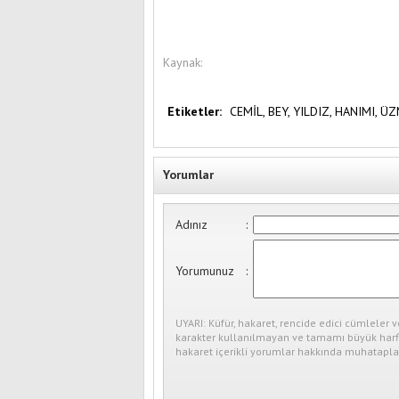
Kaynak:
Etiketler:
CEMİL,
BEY,
YILDIZ,
HANIMI,
ÜZ
Yorumlar
Adınız
:
Yorumunuz
:
UYARI: Küfür, hakaret, rencide edici cümleler v
karakter kullanılmayan ve tamamı büyük harfl
hakaret içerikli yorumlar hakkında muhataplar