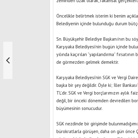
zeminden uzak olarak, rakamsal gerçeklerl
Öncelikle belirtmek isterim ki benim açıklama
Belediyenin içinde bulunduğu durum bütçe bi
Sn. Büyükşehir Belediye Başkanı’nın bu söy
Karşıyaka Belediyesi’nin bugün içinde bul
yılında kaçırılan “yapılandırma” fırsatını
de görmezden gelmek demektir.
Karşıyaka Belediyesi’nin SGK ve Vergi Dai
başka bir şey değildir. Öyle ki; İller Banka
TL’dir. SGK ve Vergi borçlarımızın aylık fai
değil, bir önceki dönemden devredilen bo
büyümesinin sonucudur.
SGK nezdinde bir girişimde bulunmadığımız 
bürokratlarla görüşen, daha on gün önce Ç