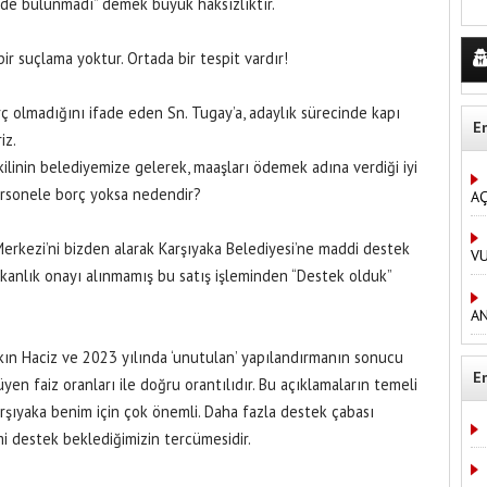
imde bulunmadı” demek büyük haksızlıktır.
ir suçlama yoktur. Ortada bir tespit vardır!
ç olmadığını ifade eden Sn. Tugay’a, adaylık sürecinde kapı
E
iz.
kilinin belediyemize gelerek, maaşları ödemek adına verdiği iyi
 personele borç yoksa nedendir?
AÇ
erkezi’ni bizden alarak Karşıyaka Belediyesi’ne maddi destek
V
akanlık onayı alınmamış bu satış işleminden “Destek olduk”
AN
aşkın Haciz ve 2023 yılında ‘unutulan’ yapılandırmanın sonucu
E
yen faiz oranları ile doğru orantılıdır. Bu açıklamaların temeli
rşıyaka benim için çok önemli. Daha fazla destek çabası
i destek beklediğimizin tercümesidir.