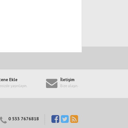
tene Ekle
İletişim
enizde yayınlayın.
Bize ulaşın.
0 533 7676818