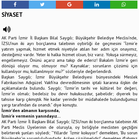
SİYASET
AK Parti İzmir İl Başkanı Bilal Saygılı; Büyükşehir Belediye Meclisi’nde,
İZSU’nun iki ayrı borçlanma talebinin oybirliği ile geçmesini “İzmir’e
yatırım yapmak, hizmet etmek niyetiyle atılan her adım için onayımız,
desteğimiz vardır. Yeter ki halka hizmet olsun, biz varız. Yokuşa sürmeyiz,
engellemeyiz. Önünü açarız ama takip de ederiz! Bakalım İzmir’e geri
dönüşü oluyor mu, olmuyor mu? Kaynaklar; sorunların çözümü için
kullanılıyor mu, kullanılmıyor mu?” sözleriyle değerlendirdi.
Başkan Saygılı; İzmir Büyükşehir Belediyesi bünyesindeki Meslek
Fabrikası’nın Adıgüzel Vakfı’na devredilmesinin iptali kararına ilişkin de
açıklamalarda bulundu. Saygılı; “İzmir’in tarihi ve kültürel bir değeri,
İzmir’in olmalı; bedelsiz bu devir hukuksuzdur, şaibelidir; diyerek bu
tahsise karşı çıkmıştık. Ne kadar yerinde bir müdahalede bulunduğumuz
yargı tarafından da onandı.” diye konuştu.
İzmir’den almanın karşısında,
İzmir’e vermenin yanındayız…
AK Parti İzmir İl Başkanı Bilal Saygılı; İZSU’nun iki borçlanma talebinin AK
Parti Meclis Üyelerinin de oluruyla, oy birliğiyle meclisten geçtiğini
belirterek şunları söyledi; “Yıllardır ‘İzmir kokuyor!’ demekten, ‘Bu sorun
Büyükşehir’in sorumluluğundadır, Acilen çözülmelidir!’ demekten iflahımız