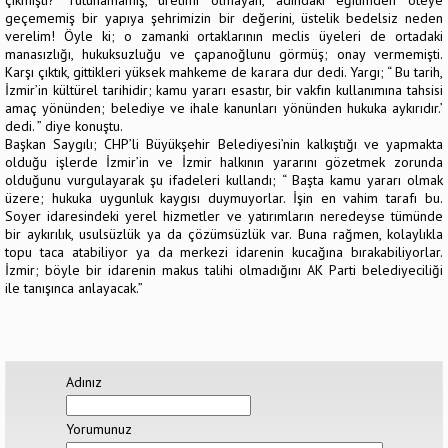
çıkmıştı? Tutunamamış, üretimi olmayan, adındaki eğitimden öteye
geçememiş bir yapıya şehrimizin bir değerini, üstelik bedelsiz neden
verelim! Öyle ki; o zamanki ortaklarının meclis üyeleri de ortadaki
manasızlığı, hukuksuzluğu ve çapanoğlunu görmüş; onay vermemişti.
Karşı çıktık, gittikleri yüksek mahkeme de karara dur dedi. Yargı; “ Bu tarih,
İzmir’in kültürel tarihidir; kamu yararı esastır, bir vakfın kullanımına tahsisi
amaç yönünden; belediye ve ihale kanunları yönünden hukuka aykırıdır.’
dedi. ” diye konuştu.
Başkan Saygılı; CHP’li Büyükşehir Belediyesi’nin kalkıştığı ve yapmakta
olduğu işlerde İzmir’in ve İzmir halkının yararını gözetmek zorunda
olduğunu vurgulayarak şu ifadeleri kullandı; “ Başta kamu yararı olmak
üzere; hukuka uygunluk kaygısı duymuyorlar. İşin en vahim tarafı bu.
Soyer idaresindeki yerel hizmetler ve yatırımların neredeyse tümünde
bir aykırılık, usulsüzlük ya da çözümsüzlük var. Buna rağmen, kolaylıkla
topu taca atabiliyor ya da merkezi idarenin kucağına bırakabiliyorlar.
İzmir; böyle bir idarenin makus talihi olmadığını AK Parti belediyeciliği
ile tanışınca anlayacak.”
Adınız
Yorumunuz