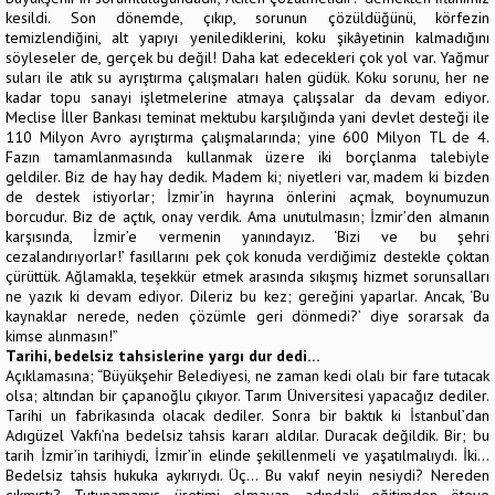
kesildi. Son dönemde, çıkıp, sorunun çözüldüğünü, körfezin
temizlendiğini, alt yapıyı yenilediklerini, koku şikâyetinin kalmadığını
söyleseler de, gerçek bu değil! Daha kat edecekleri çok yol var. Yağmur
suları ile atık su ayrıştırma çalışmaları halen güdük. Koku sorunu, her ne
kadar topu sanayi işletmelerine atmaya çalışsalar da devam ediyor.
Meclise İller Bankası teminat mektubu karşılığında yani devlet desteği ile
110 Milyon Avro ayrıştırma çalışmalarında; yine 600 Milyon TL de 4.
Fazın tamamlanmasında kullanmak üzere iki borçlanma talebiyle
geldiler. Biz de hay hay dedik. Madem ki; niyetleri var, madem ki bizden
de destek istiyorlar; İzmir’in hayrına önlerini açmak, boynumuzun
borcudur. Biz de açtık, onay verdik. Ama unutulmasın; İzmir’den almanın
karşısında, İzmir’e vermenin yanındayız. ‘Bizi ve bu şehri
cezalandırıyorlar!’ fasıllarını pek çok konuda verdiğimiz destekle çoktan
çürüttük. Ağlamakla, teşekkür etmek arasında sıkışmış hizmet sorunsalları
ne yazık ki devam ediyor. Dileriz bu kez; gereğini yaparlar. Ancak, ‘Bu
kaynaklar nerede, neden çözümle geri dönmedi?’ diye sorarsak da
kimse alınmasın!”
Tarihi, bedelsiz tahsislerine yargı dur dedi…
Açıklamasına; “Büyükşehir Belediyesi, ne zaman kedi olalı bir fare tutacak
olsa; altından bir çapanoğlu çıkıyor. Tarım Üniversitesi yapacağız dediler.
Tarihi un fabrikasında olacak dediler. Sonra bir baktık ki İstanbul’dan
Adıgüzel Vakfı’na bedelsiz tahsis kararı aldılar. Duracak değildik. Bir; bu
tarih İzmir’in tarihiydi, İzmir’in elinde şekillenmeli ve yaşatılmalıydı. İki…
Bedelsiz tahsis hukuka aykırıydı. Üç… Bu vakıf neyin nesiydi? Nereden