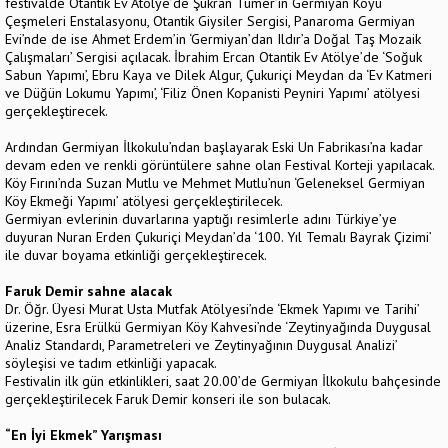
festivalde Otantik Ev Atölye’de Şükran Tümer’in Germiyan Köyü
Çeşmeleri Enstalasyonu, Otantik Giysiler Sergisi, Panaroma Germiyan
Evi’nde de ise Ahmet Erdem’in ‘Germiyan’dan Ildır’a Doğal Taş Mozaik
Çalışmaları’ Sergisi açılacak. İbrahim Ercan Otantik Ev Atölye’de ‘Soğuk
Sabun Yapımı’, Ebru Kaya ve Dilek Algur, Çukuriçi Meydan da ‘Ev Katmeri
ve Düğün Lokumu Yapımı’, ‘Filiz Önen Kopanisti Peyniri Yapımı’ atölyesi
gerçekleştirecek.
Ardından Germiyan İlkokulu’ndan başlayarak Eski Un Fabrikası’na kadar
devam eden ve renkli görüntülere sahne olan Festival Korteji yapılacak.
Köy Fırını’nda Suzan Mutlu ve Mehmet Mutlu’nun ‘Geleneksel Germiyan
Köy Ekmeği Yapımı’ atölyesi gerçekleştirilecek.
Germiyan evlerinin duvarlarına yaptığı resimlerle adını Türkiye’ye
duyuran Nuran Erden Çukuriçi Meydan’da ‘100. Yıl Temalı Bayrak Çizimi’
ile duvar boyama etkinliği gerçekleştirecek.
Faruk Demir sahne alacak
Dr. Öğr. Üyesi Murat Usta Mutfak Atölyesi’nde ‘Ekmek Yapımı ve Tarihi’
üzerine, Esra Erülkü Germiyan Köy Kahvesi’nde ‘Zeytinyağında Duygusal
Analiz Standardı, Parametreleri ve Zeytinyağının Duygusal Analizi’
söyleşisi ve tadım etkinliği yapacak.
Festivalin ilk gün etkinlikleri, saat 20.00’de Germiyan İlkokulu bahçesinde
gerçekleştirilecek Faruk Demir konseri ile son bulacak.
“En İyi Ekmek” Yarışması