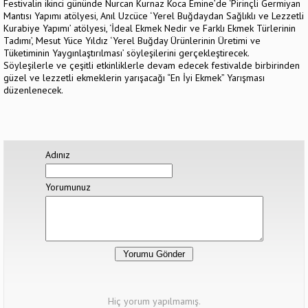
Festivalin ikinci gününde Nurcan Kurnaz Koca Emine’de ‘Pirinçli Germiyan
Mantısı Yapımı atölyesi, Anıl Uzcüce ‘Yerel Buğdaydan Sağlıklı ve Lezzetli
Kurabiye Yapımı’ atölyesi, ‘İdeal Ekmek Nedir ve Farklı Ekmek Türlerinin
Tadımı’, Mesut Yüce Yıldız ‘Yerel Buğday Ürünlerinin Üretimi ve
Tüketiminin Yaygınlaştırılması’ söyleşilerini gerçekleştirecek.
Söyleşilerle ve çeşitli etkinliklerle devam edecek festivalde birbirinden
güzel ve lezzetli ekmeklerin yarışacağı “En İyi Ekmek” Yarışması
düzenlenecek.
Adınız
Yorumunuz
Hiç yorum yapılmamış.