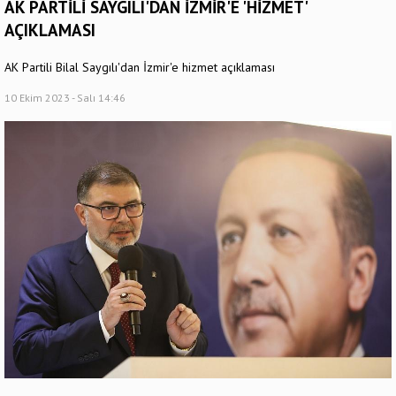
AK PARTİLİ SAYGILI'DAN İZMİR'E 'HİZMET'
AÇIKLAMASI
AK Partili Bilal Saygılı'dan İzmir'e hizmet açıklaması
10 Ekim 2023 - Salı 14:46