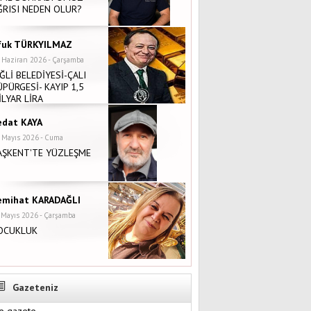
ĞRISI NEDEN OLUR?
fuk TÜRKYILMAZ
 Haziran 2026 - Çarşamba
İĞLİ BELEDİYESİ-ÇALI
ÜPÜRGESİ- KAYIP 1,5
İLYAR LİRA
edat KAYA
 Mayıs 2026 - Cuma
AŞKENT'TE YÜZLEŞME
emihat KARADAĞLI
 Mayıs 2026 - Çarşamba
OCUKLUK
Gazeteniz