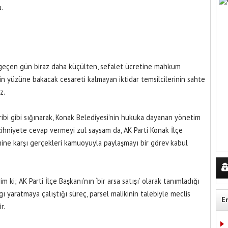
.
er geçen gün biraz daha küçülten, sefalet ücretine mahkum
in yüzüne bakacak cesareti kalmayan iktidar temsilcilerinin sahte
z.
ibi gibi sığınarak, Konak Belediyesi’nin hukuka dayanan yönetim
 zihniyete cevap vermeyi zul saysam da, AK Parti Konak İlçe
mine karşı gerçekleri kamuoyuyla paylaşmayı bir görev kabul
im ki; AK Parti İlçe Başkanı’nın ‘bir arsa satışı’ olarak tanımladığı
ı yaratmaya çalıştığı süreç, parsel malikinin talebiyle meclis
E
r.