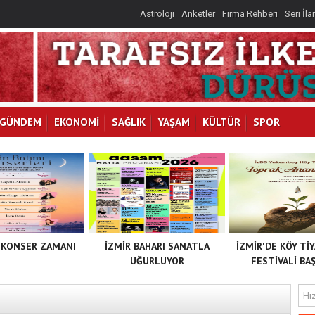
Astroloji
Anketler
Firma Rehberi
Seri İla
GÜNDEM
EKONOMİ
SAĞLIK
YAŞAM
KÜLTÜR
SPOR
 KONSER ZAMANI
İZMİR BAHARI SANATLA
İZMİR'DE KÖY Tİ
UĞURLUYOR
FESTİVALİ BAŞ