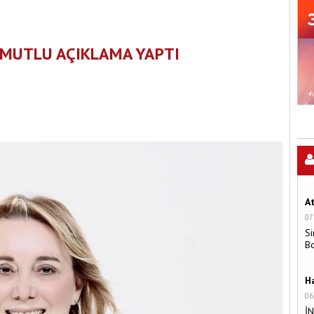
. MUTLU AÇIKLAMA YAPTI
A
07
Si
B
H
06
İ