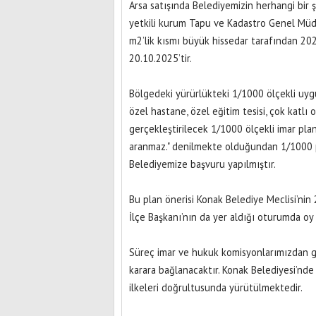
Arsa satışında Belediyemizin herhangi bir ş
yetkili kurum Tapu ve Kadastro Genel Müdü
m2’lik kısmı büyük hissedar tarafından 2025
20.10.2025’tir.
Bölgedeki yürürlükteki 1/1000 ölçekli uygu
özel hastane, özel eğitim tesisi, çok katlı 
gerçekleştirilecek 1/1000 ölçekli imar plan
aranmaz." denilmekte olduğundan 1/1000 pl
Belediyemize başvuru yapılmıştır.
Bu plan önerisi Konak Belediye Meclisi’nin 
İlçe Başkanı’nın da yer aldığı oturumda oy bi
Süreç imar ve hukuk komisyonlarımızdan g
karara bağlanacaktır. Konak Belediyesi’nde
ilkeleri doğrultusunda yürütülmektedir.