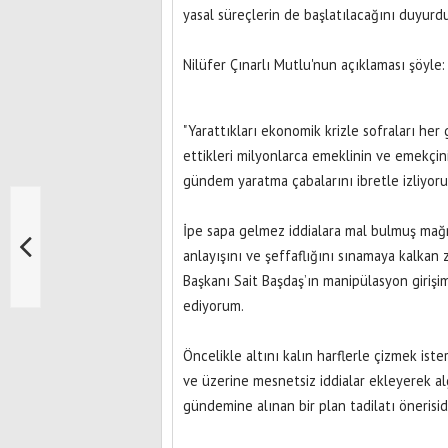
yasal süreçlerin de başlatılacağını duyurdu
Nilüfer Çınarlı Mutlu'nun açıklaması şöyle:
"Yarattıkları ekonomik krizle sofraları h
ettikleri milyonlarca emeklinin ve emekçin
gündem yaratma çabalarını ibretle izliyoru
İpe sapa gelmez iddialara mal bulmuş mağr
anlayışını ve şeffaflığını sınamaya kalkan
Başkanı Sait Başdaş’ın manipülasyon girişi
ediyorum.
Öncelikle altını kalın harflerle çizmek ister
ve üzerine mesnetsiz iddialar ekleyerek alg
gündemine alınan bir plan tadilatı önerisidi