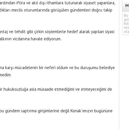
dından iftira ve akıl dışı ithamlara tutunarak siyaset yapanlara,
M
ldıkları meclis oturumlarında görüşülen gündemleri doğru takip
Bu 
gir
kul
mo
ntaj ve tehdit gibi çirkin söylemlerle hedef alarak yapılan siyasi
ola
halkının vicdanına havale ediyorum.
na karşı mücadelenin bir neferi oldum ve bu duruşumu belediye
medim.
bir hukuksuzluğa asla müsaade etmediğimi ve etmeyeceğimi de
 bu gündem saptırma girişimlerine değil Konak’ımızın bugününe