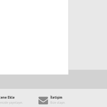
tene Ekle
İletişim
enizde yayınlayın.
Bize ulaşın.