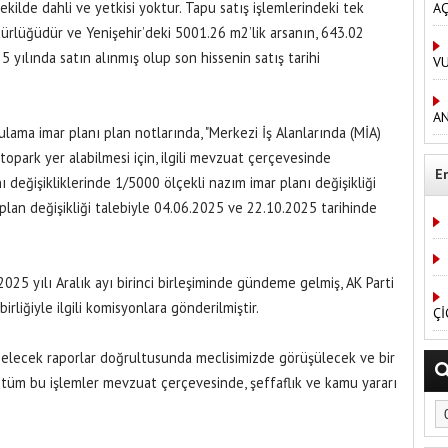
ekilde dahli ve yetkisi yoktur. Tapu satış işlemlerindeki tek
AÇ
rlüğüdür ve Yenişehir’deki 5001.26 m2’lik arsanın, 643.02
 yılında satın alınmış olup son hissenin satış tarihi
V
AN
lama imar planı plan notlarında, "Merkezi İş Alanlarında (MİA)
otopark yer alabilmesi için, ilgili mevzuat çerçevesinde
E
ı değişikliklerinde 1/5000 ölçekli nazım imar planı değişikliği
an değişikliği talebiyle 04.06.2025 ve 22.10.2025 tarihinde
2025 yılı Aralık ayı birinci birleşiminde gündeme gelmiş, AK Parti
rliğiyle ilgili komisyonlara gönderilmiştir.
Çİ
elecek raporlar doğrultusunda meclisimizde görüşülecek ve bir
 tüm bu işlemler mevzuat çerçevesinde, şeffaflık ve kamu yararı