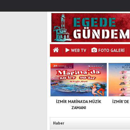
WEB TV
FOTO GALERI
İZMİR MARİNA'DA MÜZİK
İZMİR'DE
ZAMANI
Haber