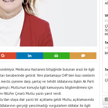
A
U
03
Ç
S
M
S
29
B
kesilmiyor. Medicana Hastanesi bitişiğinde bulunan arazi ile ilgili
S
ları beraberinde getirdi. Yeni planlamaya CHP'den bazı isimlerin
27
Ç
 meclis üyesine darp, şantaj ve tehdit iddialarına ilişkin Ak Parti
pmıştı. Mutlu'nun konuyla ilgili kamuoyunu bilgilendirmesi için
 Nilüfer Çınarlı Mutlu yazılı yanıt verdi.
u'dan olaya dair yazılı bir açıklama geldi. Mutlu, açıklamasında
ddialarının gerçeği yansıtmadığı vurgularken iddialar ile ilgili