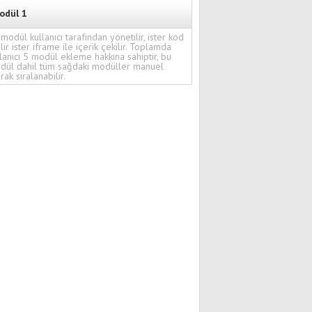
odül 1
modül kullanıcı tarafından yönetilir, ister kod
ilir ister iframe ile içerik çekilir. Toplamda
lanıcı 5 modül ekleme hakkına sahiptir, bu
dül dahil tüm sağdaki modüller manuel
rak sıralanabilir.