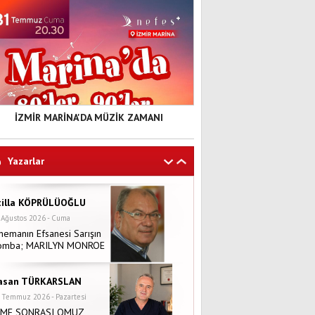
İZMİR MARİNA'DA MÜZİK ZAMANI
Yazarlar
tilla KÖPRÜLÜOĞLU
 Ağustos 2026 - Cuma
nemanın Efsanesi Sarışın
omba; MARILYN MONROE
asan TÜRKARSLAN
 Temmuz 2026 - Pazartesi
NME SONRASI OMUZ