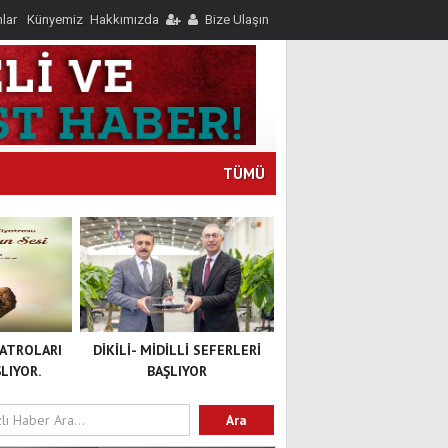
nlar
Künyemiz
Hakkımızda
Bize Ulaşın
TÜMÜ
YATROLARI
DİKİLİ- MİDİLLİ SEFERLERİ
LIYOR.
BAŞLIYOR