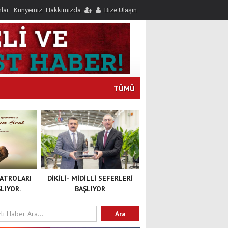
nlar
Künyemiz
Hakkımızda
Bize Ulaşın
TÜMÜ
YATROLARI
DİKİLİ- MİDİLLİ SEFERLERİ
LIYOR.
BAŞLIYOR