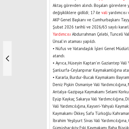
Aktaş görevden alındı. Boşalan görevlere y
değişikliklere gidildi; 17 ile
vali
yardımcısı 
AKP Genel Başkanı ve Cumhurbaşkanı Tayy
Şubat 2026 tarihli ve 2026/63 sayılı karar
Yardımcısı
Abdurrahman Çelebi, Tunceli Va
Ünsal'ın ataması yapıldı.
• Nüfus ve Vatandaşlık İşleri Genel Müdü
atandı.
• Ayrıca, Hüseyin Kaptan'ın Gaziantep Vali 
Şanlıurfa-Ceylanpınar Kaymakamlığına atan
• Kararla, Burdur-Bucak Kaymakamı Bayram
Deniz Pişkin Osmaniye Vali Yardımcılığına,
Antalya-Gazipaşa Kaymakamı Selami Korkut
Eyüp Kaykaç Sakarya Vali Yardımcılığına,
Vali Yardımcılığına, Kayseri-Yahyalı Kayma
Kaymakamı Ökkeş Safa Türkoğlu Kahramanma
İbrahim Yeşilyurt Sivas Vali Yardımcılığına
Gümüşhacıköy Eski Kaymakamı Baha Büyükka