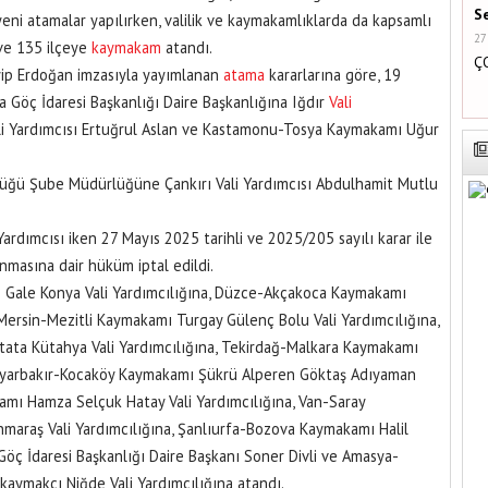
S
eni atamalar yapılırken, valilik ve kaymakamlıklarda da kapsamlı
27
ve 135 ilçeye
kaymakam
atandı.
Ç
ip Erdoğan imzasıyla yayımlanan
atama
kararlarına göre, 19
la Göç İdaresi Başkanlığı Daire Başkanlığına Iğdır
Vali
li Yardımcısı Ertuğrul Aslan ve Kastamonu-Tosya Kaymakamı Uğur
rlüğü Şube Müdürlüğüne Çankırı Vali Yardımcısı Abdulhamit Mutlu
Yardımcısı iken 27 Mayıs 2025 tarihli ve 2025/205 sayılı karar ile
masına dair hüküm iptal edildi.
 Gale Konya Vali Yardımcılığına, Düzce-Akçakoca Kaymakamı
 Mersin-Mezitli Kaymakamı Turgay Gülenç Bolu Vali Yardımcılığına,
ata Kütahya Vali Yardımcılığına, Tekirdağ-Malkara Kaymakamı
 Diyarbakır-Kocaköy Kaymakamı Şükrü Alperen Göktaş Adıyaman
kamı Hamza Selçuk Hatay Vali Yardımcılığına, Van-Saray
raş Vali Yardımcılığına, Şanlıurfa-Bozova Kaymakamı Halil
, Göç İdaresi Başkanlığı Daire Başkanı Soner Divli ve Amasya-
ymakçı Niğde Vali Yardımcılığına atandı.