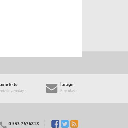
tene Ekle
İletişim
enizde yayınlayın.
Bize ulaşın.
0 533 7676818