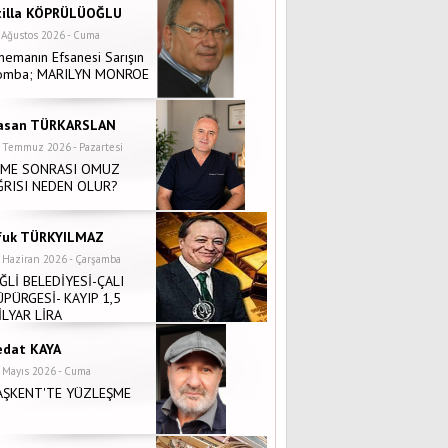
tilla KÖPRÜLÜOĞLU
 Ağustos 2026 - Cuma
nemanın Efsanesi Sarışın
omba; MARILYN MONROE
asan TÜRKARSLAN
 Temmuz 2026 - Pazartesi
NME SONRASI OMUZ
ĞRISI NEDEN OLUR?
fuk TÜRKYILMAZ
 Haziran 2026 - Çarşamba
İĞLİ BELEDİYESİ-ÇALI
ÜPÜRGESİ- KAYIP 1,5
İLYAR LİRA
edat KAYA
 Mayıs 2026 - Cuma
AŞKENT'TE YÜZLEŞME