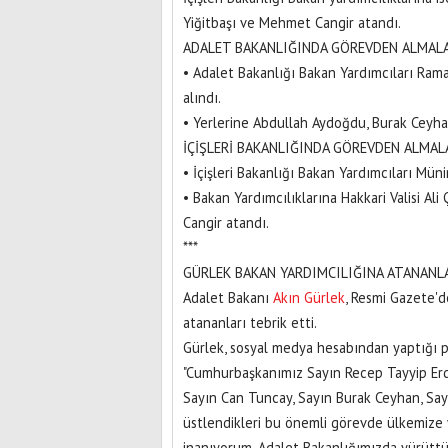
Yiğitbaşı ve Mehmet Cangir atandı.
ADALET BAKANLIĞINDA GÖREVDEN ALMAL
• Adalet Bakanlığı Bakan Yardımcıları Ram
alındı.
• Yerlerine Abdullah Aydoğdu, Burak Ceyha
İÇİŞLERİ BAKANLIĞINDA GÖREVDEN ALMAL
• İçişleri Bakanlığı Bakan Yardımcıları M
• Bakan Yardımcılıklarına Hakkari Valisi Al
Cangir atandı.
***
GÜRLEK BAKAN YARDIMCILIĞINA ATANANLA
Adalet Bakanı
Akın Gürlek
, Resmi Gazete'd
atananları tebrik etti.
Gürlek, sosyal medya hesabından yaptığı pa
"Cumhurbaşkanımız Sayın Recep Tayyip Erdo
Sayın Can Tuncay, Sayın Burak Ceyhan, Sayı
üstlendikleri bu önemli görevde ülkemize 
inanıyorum. Adalet Bakanlığımızda yürüttü