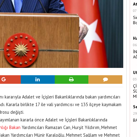
A
07
Si
B
H
06
İ
A
U
03
Ç
S
M
kararıyla Adalet ve İçişleri Bakanlıklarında bakan yardımcıları
dı. Kararla birlikte 17 ile vali yardımcısı ve 135 ilçeye kaymakam
S
drosu değişti.
29
ayımlanan kararla önce Adalet ve İçişleri Bakanlıklarında
B
nlığı
Bakan
Yardımcıları Ramazan Can, Hurşit Yıldırım, Mehmet
akan Yardımcıları Münir Karaloğlu, Mehmet Sağlam ve Mehmet