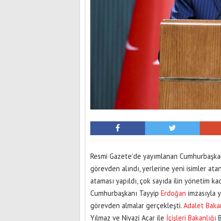
Resmi Gazete’de yayımlanan Cumhurbaşkanı 
görevden alındı, yerlerine yeni isimler atan
ataması yapıldı, çok sayıda ilin yönetim ka
Cumhurbaşkanı Tayyip
Erdoğan
imzasıyla y
görevden almalar gerçekleşti.
Adalet Baka
Yılmaz ve Niyazi Acar ile
İçişleri Bakanlığı
B