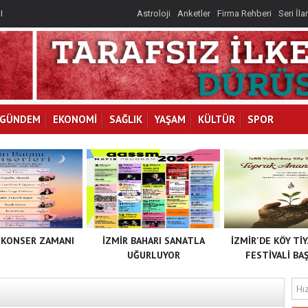
I
Astroloji
Anketler
Firma Rehberi
Seri İla
İLKAY
GÜNDEM
EKONOMİ
SAĞLIK
YAŞAM
KÜLTÜR
SPOR
 KONSER ZAMANI
İZMİR BAHARI SANATLA
İZMİR'DE KÖY Tİ
UĞURLUYOR
FESTİVALİ BAŞ