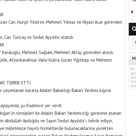
TA
AR
azan Can, Hurşit Yıldırım, Mehmet Yılmaz ve Niyazi Acar görevden
n, Can Tuncay ve Sedat Ayyıldız atandı.
AR
ünir Karaloğlu, Mehmet Sağlam, Mehmet Aktaş görevden alındı.
M
i Çelik, Afyonkarahisar Valisi Kübra Güran Yiğitbaşı ve Mehmet
Bu 
gir
kul
mo
RI TEBRİK ETTİ
ola
e yayımlanan kararla Adalet Bakanlığı Bakan Yardımcılığına
ylaşımda, şu ifadelere yer verdi:
ğan'ın tensipleri ile Adalet Bakan Yardımcılığı görevine atanan
n Abdullah Aydoğdu ve Sayın Sedat Ayyıldız'ı tebrik ediyor,
ve milletimize hayırlı hizmetlerde bulunacaklarına yürekten
kleri görevlerinden ayrılan Bakan Yardımcılarımız Sayın Ramazan