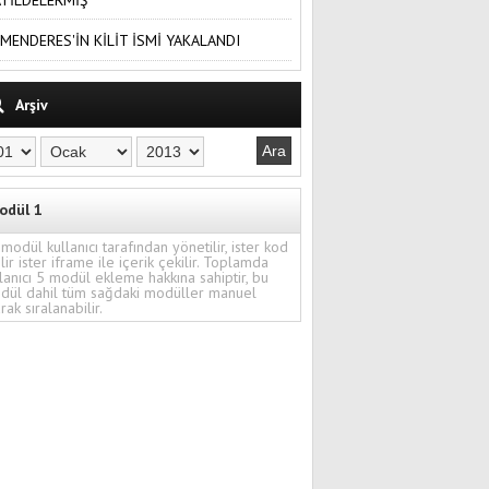
TİLDELERMİŞ
MENDERES'İN KİLİT İSMİ YAKALANDI
Arşiv
odül 1
modül kullanıcı tarafından yönetilir, ister kod
ilir ister iframe ile içerik çekilir. Toplamda
lanıcı 5 modül ekleme hakkına sahiptir, bu
dül dahil tüm sağdaki modüller manuel
rak sıralanabilir.