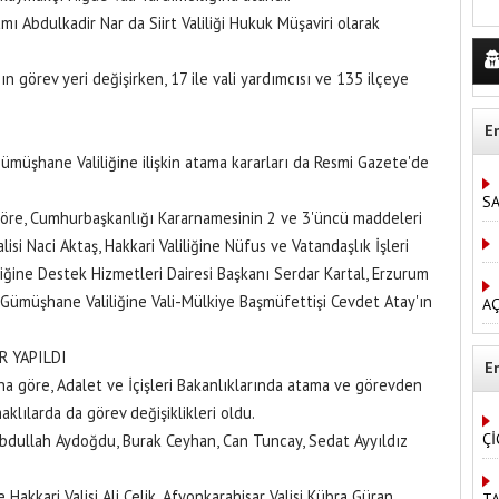
 Abdulkadir Nar da Siirt Valiliği Hukuk Müşaviri olarak
n görev yeri değişirken, 17 ile vali yardımcısı ve 135 ilçeye
E
Gümüşhane Valiliğine ilişkin atama kararları da Resmi Gazete'de
S
 göre, Cumhurbaşkanlığı Kararnamesinin 2 ve 3'üncü maddeleri
isi Naci Aktaş, Hakkari Valiliğine Nüfus ve Vatandaşlık İşleri
iğine Destek Hizmetleri Dairesi Başkanı Serdar Kartal, Erzurum
 Gümüşhane Valiliğine Vali-Mülkiye Başmüfettişi Cevdet Atay'ın
AÇ
R YAPILDI
E
a göre, Adalet ve İçişleri Bakanlıklarında atama ve görevden
aklılarda da görev değişiklikleri oldu.
Çİ
 Abdullah Aydoğdu, Burak Ceyhan, Can Tuncay, Sedat Ayyıldız
e Hakkari Valisi Ali Çelik, Afyonkarahisar Valisi Kübra Güran