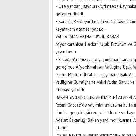
• Öte yandan, Bayburt-Aydıntepe Kaymakamı
görevlendirildi.
• Kararla, 8 vali yardımcısı ve 16 kaymakamı
kaymakam ataması yapıldı.
VALİ ATAMALARINA İLİŞKİN KARAR
Afyonkarahisar, Hakkari, Uşak, Erzurum ve 
yayımlandı.
• Erdoğan'ın imzası ile yayımlanan karara
gereğince Afyonkarahisar Valiliğine Uşak Val
Genel Müdürü İbrahim Taşyapan, Uşak Valil
Valiliğine Gümüşhane Valisi Aydın Baruş ve
ataması yapıldı.
BAKAN YARDIMCILIKLARINA YENİ ATAMALA
Resmi Gazete’de yayımlanan atama karların
alımlar gerçekleşirken, valiliklerde ve kaym
Adalet Bakanlığı Bakan yardımcılıklarına,
atandı.
İçişleri Bakanlığı Bakan yardımcılıklarına is