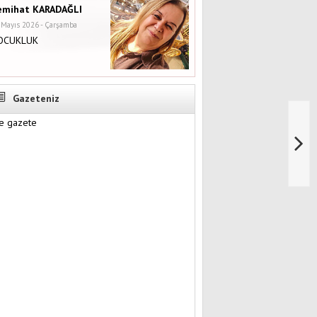
emihat KARADAĞLI
 Mayıs 2026 - Çarşamba
OCUKLUK
Gazeteniz