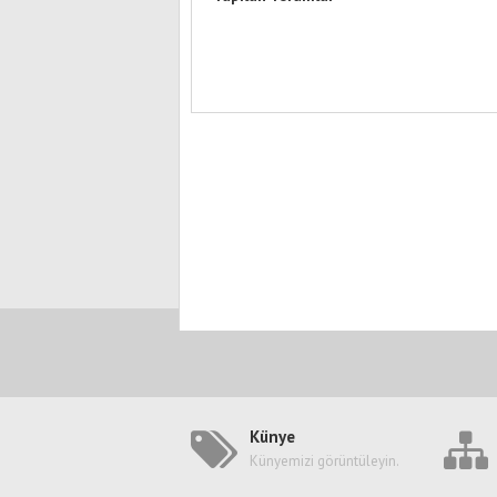
Künye
Künyemizi görüntüleyin.