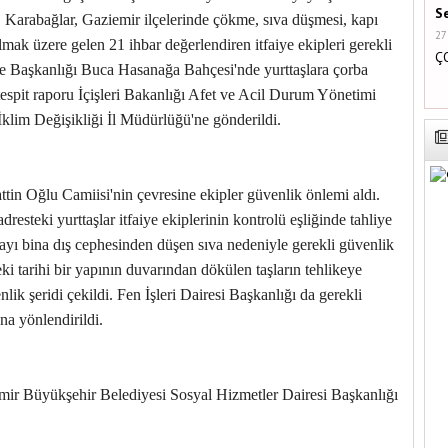
S
ca, Karabağlar, Gaziemir ilçelerinde çökme, sıva düşmesi, kapı
27
olmak üzere gelen 21 ihbar değerlendiren itfaiye ekipleri gerekli
Ç
re Başkanlığı Buca Hasanağa Bahçesi'nde yurttaşlara çorba
r tespit raporu İçişleri Bakanlığı Afet ve Acil Durum Yönetimi
klim Değişikliği İl Müdürlüğü'ne gönderildi.
tin Oğlu Camiisi'nin çevresine ekipler güvenlik önlemi aldı.
steki yurttaşlar itfaiye ekiplerinin kontrolü eşliğinde tahliye
ayı bina dış cephesinden düşen sıva nedeniyle gerekli güvenlik
ki tarihi bir yapının duvarından dökülen taşların tehlikeye
ik şeridi çekildi. Fen İşleri Dairesi Başkanlığı da gerekli
a yönlendirildi.
 İzmir Büyükşehir Belediyesi Sosyal Hizmetler Dairesi Başkanlığı