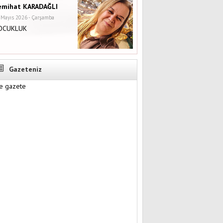
emihat KARADAĞLI
 Mayıs 2026 - Çarşamba
OCUKLUK
Gazeteniz