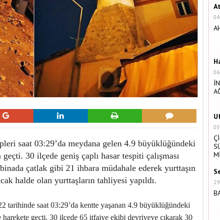
A
04
A
H
06
İ
A
U
03
Ç
ipleri saat 03:29’da meydana gelen 4.9 büyüklüğündeki
S
M
çti. 30 ilçede geniş çaplı hasar tespiti çalışması
 binada çatlak gibi 21 ihbara müdahale ederek yurttaşın
S
ak halde olan yurttaşların tahliyesi yapıldı.
29
B
2 tarihinde saat 03:29’da kentte yaşanan 4.9 büyüklüğündeki
harekete geçti. 30 ilçede 65 itfaiye ekibi devriyeye çıkarak 30