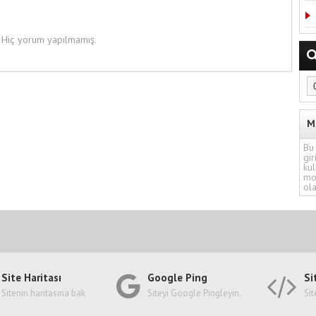
Hiç yorum yapılmamış.
M
Bu 
gir
kul
mo
ola
Site Haritası
Google Ping
Si
Sitenin haritasına bak
Siteyi Google Pingleyin.
Sit