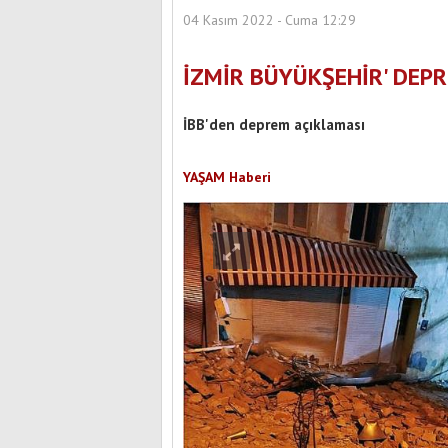
04 Kasım 2022 - Cuma 12:29
İZMİR BÜYÜKŞEHİR' DEP
İBB'den deprem açıklaması
YAŞAM Haberi