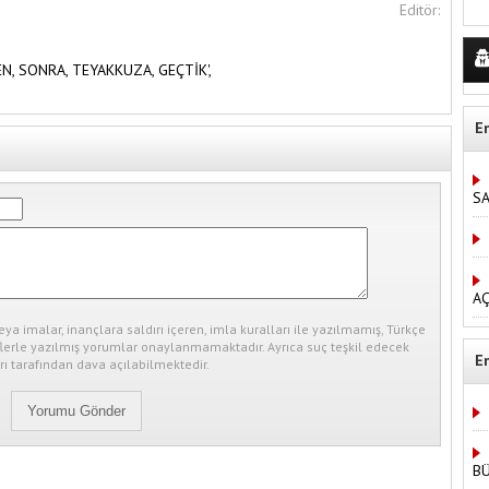
Editör:
EN,
SONRA,
TEYAKKUZA,
GEÇTİK',
E
S
AÇ
eya imalar, inançlara saldırı içeren, imla kuralları ile yazılmamış, Türkçe
erle yazılmış yorumlar onaylanmamaktadır. Ayrıca suç teşkil edecek
E
ı tarafından dava açılabilmektedir.
B