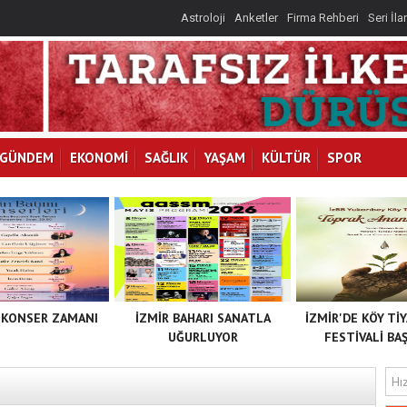
Astroloji
Anketler
Firma Rehberi
Seri İla
GÜNDEM
EKONOMİ
SAĞLIK
YAŞAM
KÜLTÜR
SPOR
 KONSER ZAMANI
İZMİR BAHARI SANATLA
İZMİR'DE KÖY Tİ
UĞURLUYOR
FESTİVALİ BAŞ