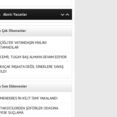
Alıntı Yazarlar
n Çok Okunanlar
ÇİĞLİ'DE VATANDAŞIN MALINI
ATAMADILAR
CEMİL TUGAY BAŞ ALMAYA DEVAM EDİYOR
KAÇAK İNŞAATA DEĞİL SİNEKLERE SAVAŞ
ILDI
n Son Eklenenler
MENDERES'İN KİLİT İSMİ YAKALANDI
TAKSİCİLERDEN ŞOFÖRLER ODASINA
ÜYÜK SUÇLAMA