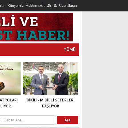
nlar
Künyemiz
Hakkımızda
Bize Ulaşın
TÜMÜ
YATROLARI
DİKİLİ- MİDİLLİ SEFERLERİ
LIYOR.
BAŞLIYOR