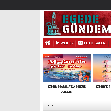
WEB TV
FOTO GALERI
İZMİR MARİNA'DA MÜZİK
İZMİR'DE
ZAMANI
Haber