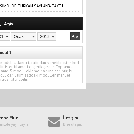
ŞİMDİ DE TÜRKAN SAYLAN'A TAKTI
Arşiv
odül 1
modül kullanıcı tarafından yönetilir, ister kod
ilir ister iframe ile içerik çekilir. Toplamda
lanıcı 5 modül ekleme hakkına sahiptir, bu
dül dahil tüm sağdaki modüller manuel
rak sıralanabilir.
tene Ekle
İletişim
enizde yayınlayın.
Bize ulaşın.