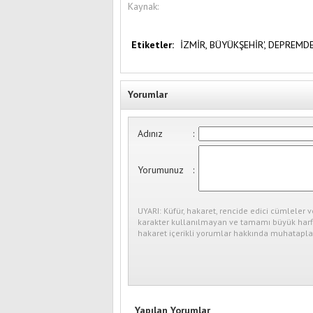
Kaynak:
Etiketler:
İZMİR,
BÜYÜKŞEHİR',
DEPREMD
Yorumlar
Adınız
:
Yorumunuz
:
UYARI: Küfür, hakaret, rencide edici cümleler v
karakter kullanılmayan ve tamamı büyük harfl
hakaret içerikli yorumlar hakkında muhataplar
Yapılan Yorumlar