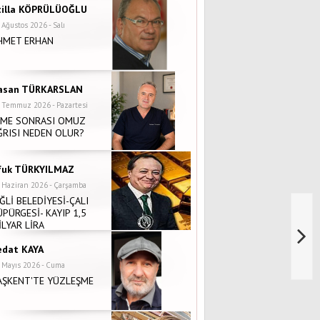
tilla KÖPRÜLÜOĞLU
 Ağustos 2026 - Salı
HMET ERHAN
asan TÜRKARSLAN
 Temmuz 2026 - Pazartesi
NME SONRASI OMUZ
ĞRISI NEDEN OLUR?
fuk TÜRKYILMAZ
 Haziran 2026 - Çarşamba
İĞLİ BELEDİYESİ-ÇALI
ÜPÜRGESİ- KAYIP 1,5
İLYAR LİRA
edat KAYA
 Mayıs 2026 - Cuma
AŞKENT'TE YÜZLEŞME