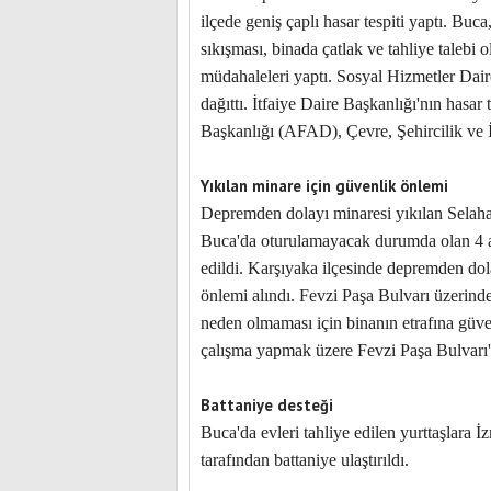
ilçede geniş çaplı hasar tespiti yaptı. Bu
sıkışması, binada çatlak ve tahliye talebi 
müdahaleleri yaptı. Sosyal Hizmetler Dai
dağıttı. İtfaiye Daire Başkanlığı'nın hasa
Başkanlığı (AFAD), Çevre, Şehircilik ve İ
Yıkılan minare için güvenlik önlemi
Depremden dolayı minaresi yıkılan Selahat
Buca'da oturulamayacak durumda olan 4 adre
edildi. Karşıyaka ilçesinde depremden dol
önlemi alındı. Fevzi Paşa Bulvarı üzerinde
neden olmaması için binanın etrafına güvenl
çalışma yapmak üzere Fevzi Paşa Bulvarı'n
Battaniye desteği
Buca'da evleri tahliye edilen yurttaşlara
tarafından battaniye ulaştırıldı.