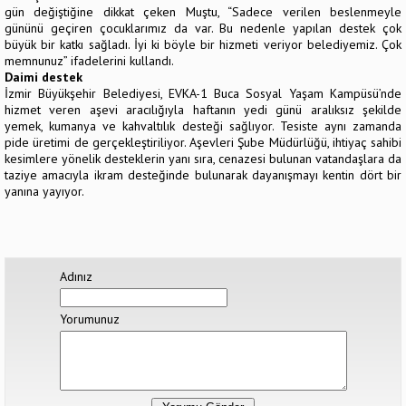
gün değiştiğine dikkat çeken Muştu, “Sadece verilen beslenmeyle
gününü geçiren çocuklarımız da var. Bu nedenle yapılan destek çok
büyük bir katkı sağladı. İyi ki böyle bir hizmeti veriyor belediyemiz. Çok
memnunuz” ifadelerini kullandı.
Daimi destek
İzmir Büyükşehir Belediyesi, EVKA-1 Buca Sosyal Yaşam Kampüsü’nde
hizmet veren aşevi aracılığıyla haftanın yedi günü aralıksız şekilde
yemek, kumanya ve kahvaltılık desteği sağlıyor. Tesiste aynı zamanda
pide üretimi de gerçekleştiriliyor. Aşevleri Şube Müdürlüğü, ihtiyaç sahibi
kesimlere yönelik desteklerin yanı sıra, cenazesi bulunan vatandaşlara da
taziye amacıyla ikram desteğinde bulunarak dayanışmayı kentin dört bir
yanına yayıyor.
Adınız
Yorumunuz