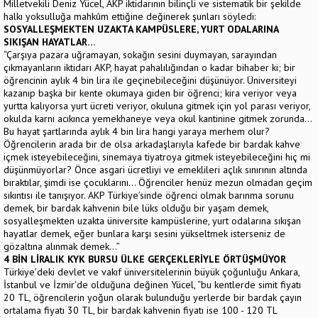
Milletvekili Deniz Yücel, AKP iktidarının bilinçli ve sistematik bir şekilde
halkı yoksulluğa mahkûm ettiğine değinerek şunları söyledi:
SOSYALLEŞMEKTEN UZAKTA KAMPÜSLERE, YURT ODALARINA
SIKIŞAN HAYATLAR…
“Çarşıya pazara uğramayan, sokağın sesini duymayan, sarayından
çıkmayanların iktidarı AKP, hayat pahalılığından o kadar bihaber ki; bir
öğrencinin aylık 4 bin lira ile geçinebileceğini düşünüyor. Üniversiteyi
kazanıp başka bir kente okumaya giden bir öğrenci; kira veriyor veya
yurtta kalıyorsa yurt ücreti veriyor, okuluna gitmek için yol parası veriyor,
okulda karnı acıkınca yemekhaneye veya okul kantinine gitmek zorunda…
Bu hayat şartlarında aylık 4 bin lira hangi yaraya merhem olur?
Öğrencilerin arada bir de olsa arkadaşlarıyla kafede bir bardak kahve
içmek isteyebileceğini, sinemaya tiyatroya gitmek isteyebileceğini hiç mi
düşünmüyorlar? Önce asgari ücretliyi ve emeklileri açlık sınırının altında
bıraktılar, şimdi ise çocuklarını… Öğrenciler henüz mezun olmadan geçim
sıkıntısı ile tanışıyor. AKP Türkiye’sinde öğrenci olmak barınma sorunu
demek, bir bardak kahvenin bile lüks olduğu bir yaşam demek,
sosyalleşmekten uzakta üniversite kampüslerine, yurt odalarına sıkışan
hayatlar demek, eğer bunlara karşı sesini yükseltmek isterseniz de
gözaltına alınmak demek…”
4 BİN LİRALIK KYK BURSU ÜLKE GERÇEKLERİYLE ÖRTÜŞMÜYOR
Türkiye'deki devlet ve vakıf üniversitelerinin büyük çoğunluğu Ankara,
İstanbul ve İzmir'de olduğuna değinen Yücel, “bu kentlerde simit fiyatı
20 TL, öğrencilerin yoğun olarak bulunduğu yerlerde bir bardak çayın
ortalama fiyatı 30 TL, bir bardak kahvenin fiyatı ise 100 - 120 TL