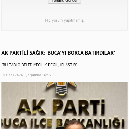
Hiç yorum yapılmamış.
AK PARTİLİ SAĞIR: 'BUCA'YI BORCA BATIRDILAR'
“BU TABLO BELEDİYECİLİK DEĞİL, İFLASTIR”
07 Ocak 2026 - Çarşamba 16:53