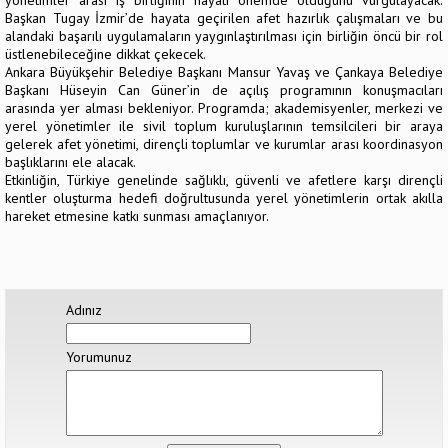
yönetimler arası iş birliğinin hayati önemde olduğunu vurgulayacak.
Başkan Tugay İzmir’de hayata geçirilen afet hazırlık çalışmaları ve bu
alandaki başarılı uygulamaların yaygınlaştırılması için birliğin öncü bir rol
üstlenebileceğine dikkat çekecek.
Ankara Büyükşehir Belediye Başkanı Mansur Yavaş ve Çankaya Belediye
Başkanı Hüseyin Can Güner’in de açılış programının konuşmacıları
arasında yer alması bekleniyor. Programda; akademisyenler, merkezi ve
yerel yönetimler ile sivil toplum kuruluşlarının temsilcileri bir araya
gelerek afet yönetimi, dirençli toplumlar ve kurumlar arası koordinasyon
başlıklarını ele alacak.
Etkinliğin, Türkiye genelinde sağlıklı, güvenli ve afetlere karşı dirençli
kentler oluşturma hedefi doğrultusunda yerel yönetimlerin ortak akılla
hareket etmesine katkı sunması amaçlanıyor.
Adınız
Yorumunuz