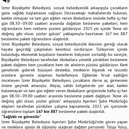
İzmir Büyükşehir Belediyesi, sosyal belediyecilik anlayışıyla çocukların
güne sağlıklı başlamasını sağlıyor. Dezavantajlı mahallelerde bulunan,
kantini olmayan ve tam gün eğitim veren ilkokulların önünde hafta içi her
gün 08.30–09.00 saatleri arasında dağıtılan beslenme paketleri, hem
öğrencilerin hem velilerin yüzünü güldürüyor. 2025 yılı içinde “Anne eli
değmiş gibi olsun, yüzler gülsün” yaklaşımıyla hazırlanan 167 bin 887
beslenme paketi öğrencilere ulaştırıldı.
İzmir Büyükşehir Belediyesi, sosyal belediyecilik ilkesinin gereği olarak
hayata geçirdiği çalışmaları kesintisiz sürdürüyor. Türkiye’nin içinde
bulunduğu ekonomik koşulların hanelerin bütçesini zorladığı bu süreçte,
Büyükşehir Belediyesi tarafından ilkokullara yönelik yürütülen beslenme
paketi dağıtımı hem çocukların hem de ailelerin yüzünü güldürüyor. Kent
genelinde giderek büyüyen destekle, miniklerin hijyenik ve lezzetli
ürünlere güvenle ulaşması hedefleniyor. Eğitimde fırsat eşitliğini
önceleyen İzmir Büyükşehir Belediyesi, çocukların derse aç girmesinin
önüne geçmek amacıyla; ihtiyaç sahibi bölgelerde yer alan, kantini
bulunmayan ve tam gün eğitim veren ilkokulların girişlerinde hafta içi her
gün 08.30–09.00 saatleri arasında beslenme paketi dağıtıyor. “Anne eli
değmiş gibi olsun, yüzler gülsün” anlayışıyla Aşevleri Şube Müdürlüğü
ekipleri tarafından yürütülen çalışma kapsamında, 2025 yılı içerisinde
öğrencilere toplam
167 bin 887
beslenme paketi ulaştırıldı.
“Sağlıklı ve güvenilir”
İzmir Büyükşehir Belediyesi Aşevleri Şube Müdürlüğü’nde görev yapan
ve miniklere günün ilk öğününü ulaştıran dağıtım personeli Tolga Yolcu,