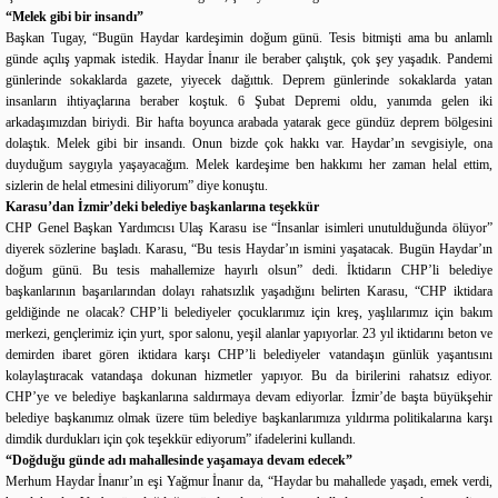
“Melek gibi bir insandı”
Başkan Tugay, “Bugün Haydar kardeşimin doğum günü. Tesis bitmişti ama bu anlamlı
günde açılış yapmak istedik. Haydar İnanır ile beraber çalıştık, çok şey yaşadık. Pandemi
günlerinde sokaklarda gazete, yiyecek dağıttık. Deprem günlerinde sokaklarda yatan
insanların ihtiyaçlarına beraber koştuk. 6 Şubat Depremi oldu, yanımda gelen iki
arkadaşımızdan biriydi. Bir hafta boyunca arabada yatarak gece gündüz deprem bölgesini
dolaştık. Melek gibi bir insandı. Onun bizde çok hakkı var. Haydar’ın sevgisiyle, ona
duyduğum saygıyla yaşayacağım. Melek kardeşime ben hakkımı her zaman helal ettim,
sizlerin de helal etmesini diliyorum” diye konuştu.
Karasu’dan İzmir’deki belediye başkanlarına teşekkür
CHP Genel Başkan Yardımcısı Ulaş Karasu ise “İnsanlar isimleri unutulduğunda ölüyor”
diyerek sözlerine başladı. Karasu, “Bu tesis Haydar’ın ismini yaşatacak. Bugün Haydar’ın
doğum günü. Bu tesis mahallemize hayırlı olsun” dedi. İktidarın CHP’li belediye
başkanlarının başarılarından dolayı rahatsızlık yaşadığını belirten Karasu, “CHP iktidara
geldiğinde ne olacak? CHP’li belediyeler çocuklarımız için kreş, yaşlılarımız için bakım
merkezi, gençlerimiz için yurt, spor salonu, yeşil alanlar yapıyorlar. 23 yıl iktidarını beton ve
demirden ibaret gören iktidara karşı CHP’li belediyeler vatandaşın günlük yaşantısını
kolaylaştıracak vatandaşa dokunan hizmetler yapıyor. Bu da birilerini rahatsız ediyor.
CHP’ye ve belediye başkanlarına saldırmaya devam ediyorlar. İzmir’de başta büyükşehir
belediye başkanımız olmak üzere tüm belediye başkanlarımıza yıldırma politikalarına karşı
dimdik durdukları için çok teşekkür ediyorum” ifadelerini kullandı.
“Doğduğu günde adı mahallesinde yaşamaya devam edecek”
Merhum Haydar İnanır’ın eşi Yağmur İnanır da, “Haydar bu mahallede yaşadı, emek verdi,