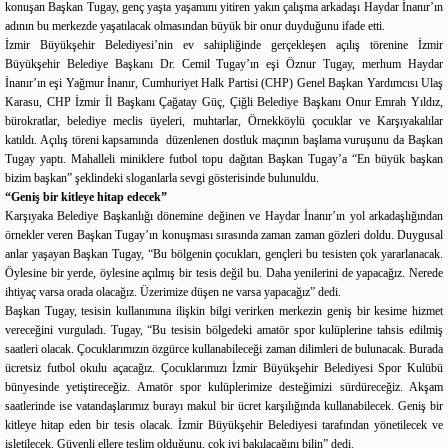
konuşan Başkan Tugay, genç yaşta yaşamını yitiren yakın çalışma arkadaşı Haydar İnanır’ın
adının bu merkezde yaşatılacak olmasından büyük bir onur duyduğunu ifade etti.
İzmir Büyükşehir Belediyesi’nin ev sahipliğinde gerçekleşen açılış törenine İzmir
Büyükşehir Belediye Başkanı Dr. Cemil Tugay’ın eşi Öznur Tugay, merhum Haydar
İnanır’ın eşi Yağmur İnanır, Cumhuriyet Halk Partisi (CHP) Genel Başkan Yardımcısı Ulaş
Karasu, CHP İzmir İl Başkanı Çağatay Güç, Çiğli Belediye Başkanı Onur Emrah Yıldız,
bürokratlar, belediye meclis üyeleri, muhtarlar, Örnekköylü çocuklar ve Karşıyakalılar
katıldı. Açılış töreni kapsamında düzenlenen dostluk maçının başlama vuruşunu da Başkan
Tugay yaptı. Mahalleli miniklere futbol topu dağıtan Başkan Tugay’a “En büyük başkan
bizim başkan” şeklindeki sloganlarla sevgi gösterisinde bulunuldu.
“Geniş bir kitleye hitap edecek”
Karşıyaka Belediye Başkanlığı dönemine değinen ve Haydar İnanır’ın yol arkadaşlığından
örnekler veren Başkan Tugay’ın konuşması sırasında zaman zaman gözleri doldu. Duygusal
anlar yaşayan Başkan Tugay, “Bu bölgenin çocukları, gençleri bu tesisten çok yararlanacak.
Öylesine bir yerde, öylesine açılmış bir tesis değil bu. Daha yenilerini de yapacağız. Nerede
ihtiyaç varsa orada olacağız. Üzerimize düşen ne varsa yapacağız” dedi.
Başkan Tugay, tesisin kullanımına ilişkin bilgi verirken merkezin geniş bir kesime hizmet
vereceğini vurguladı. Tugay, “Bu tesisin bölgedeki amatör spor kulüplerine tahsis edilmiş
saatleri olacak. Çocuklarımızın özgürce kullanabileceği zaman dilimleri de bulunacak. Burada
ücretsiz futbol okulu açacağız. Çocuklarımızı İzmir Büyükşehir Belediyesi Spor Kulübü
bünyesinde yetiştireceğiz. Amatör spor kulüplerimize desteğimizi sürdüreceğiz. Akşam
saatlerinde ise vatandaşlarımız burayı makul bir ücret karşılığında kullanabilecek. Geniş bir
kitleye hitap eden bir tesis olacak. İzmir Büyükşehir Belediyesi tarafından yönetilecek ve
işletilecek. Güvenli ellere teslim olduğunu, çok iyi bakılacağını bilin” dedi.