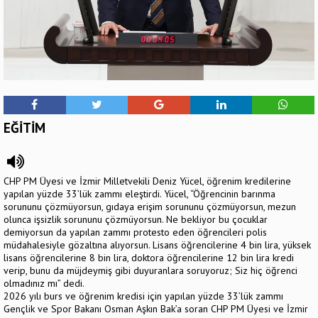
EĞİTİM
CHP PM Üyesi ve İzmir Milletvekili Deniz Yücel, öğrenim kredilerine
yapılan yüzde 33’lük zammı eleştirdi. Yücel, “Öğrencinin barınma
sorununu çözmüyorsun, gıdaya erişim sorununu çözmüyorsun, mezun
olunca işsizlik sorununu çözmüyorsun. Ne bekliyor bu çocuklar
demiyorsun da yapılan zammı protesto eden öğrencileri polis
müdahalesiyle gözaltına alıyorsun. Lisans öğrencilerine 4 bin lira, yüksek
lisans öğrencilerine 8 bin lira, doktora öğrencilerine 12 bin lira kredi
verip, bunu da müjdeymiş gibi duyuranlara soruyoruz; Siz hiç öğrenci
olmadınız mı” dedi.
2026 yılı burs ve öğrenim kredisi için yapılan yüzde 33’lük zammı
Gençlik ve Spor Bakanı Osman Aşkın Bak’a soran CHP PM Üyesi ve İzmir