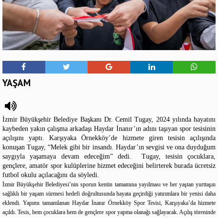
YAŞAM
İzmir Büyükşehir Belediye Başkanı Dr. Cemil Tugay, 2024 yılında hayatını
kaybeden yakın çalışma arkadaşı Haydar İnanır’ın adını taşıyan spor tesisinin
açılışını yaptı. Karşıyaka Örnekköy’de hizmete giren tesisin açılışında
konuşan Tugay, “Melek gibi bir insandı. Haydar’ın sevgisi ve ona duyduğum
saygıyla yaşamaya devam edeceğim” dedi. Tugay, tesisin çocuklara,
gençlere, amatör spor kulüplerine hizmet edeceğini belirterek burada ücretsiz
futbol okulu açılacağını da söyledi.
İzmir Büyükşehir Belediyesi’nin sporun kentin tamamına yayılması ve her yaştan yurttaşın
sağlıklı bir yaşam sürmesi hedefi doğrultusunda hayata geçirdiği yatırımlara bir yenisi daha
eklendi. Yapımı tamamlanan Haydar İnanır Örnekköy Spor Tesisi, Karşıyaka’da hizmete
açıldı. Tesis, hem çocuklara hem de gençlere spor yapma olanağı sağlayacak. Açılış töreninde