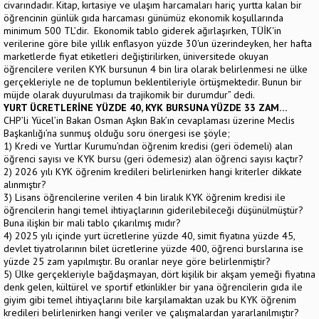
civarındadır. Kitap, kırtasiye ve ulaşım harcamaları hariç yurtta kalan bir
öğrencinin günlük gıda harcaması günümüz ekonomik koşullarında
minimum 500 TL’dir. Ekonomik tablo giderek ağırlaşırken, TÜİK'in
verilerine göre bile yıllık enflasyon yüzde 30'un üzerindeyken, her hafta
marketlerde fiyat etiketleri değiştirilirken, üniversitede okuyan
öğrencilere verilen KYK bursunun 4 bin lira olarak belirlenmesi ne ülke
gerçekleriyle ne de toplumun beklentileriyle örtüşmektedir. Bunun bir
müjde olarak duyurulması da trajikomik bir durumdur” dedi.
YURT ÜCRETLERİNE YÜZDE 40, KYK BURSUNA YÜZDE 33 ZAM…
CHP’li Yücel’in Bakan Osman Aşkın Bak’ın cevaplaması üzerine Meclis
Başkanlığı’na sunmuş olduğu soru önergesi ise şöyle;
1) Kredi ve Yurtlar Kurumu’ndan öğrenim kredisi (geri ödemeli) alan
öğrenci sayısı ve KYK bursu (geri ödemesiz) alan öğrenci sayısı kaçtır?
2) 2026 yılı KYK öğrenim kredileri belirlenirken hangi kriterler dikkate
alınmıştır?
3) Lisans öğrencilerine verilen 4 bin liralık KYK öğrenim kredisi ile
öğrencilerin hangi temel ihtiyaçlarının giderilebileceği düşünülmüştür?
Buna ilişkin bir mali tablo çıkarılmış mıdır?
4) 2025 yılı içinde yurt ücretlerine yüzde 40, simit fiyatına yüzde 45,
devlet tiyatrolarının bilet ücretlerine yüzde 400, öğrenci burslarına ise
yüzde 25 zam yapılmıştır. Bu oranlar neye göre belirlenmiştir?
5) Ülke gerçekleriyle bağdaşmayan, dört kişilik bir akşam yemeği fiyatına
denk gelen, kültürel ve sportif etkinlikler bir yana öğrencilerin gıda ile
giyim gibi temel ihtiyaçlarını bile karşılamaktan uzak bu KYK öğrenim
kredileri belirlenirken hangi veriler ve çalışmalardan yararlanılmıştır?