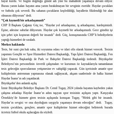
hayal kurdu. Ve bugün doğduğu günde adı yine bu mahallede yaşamaya devam ediyor.
Burası yarım kalan hayatın ama yarım bırakılmayan bir sevginin eseridir. Haydar çocukları
ve futbolu çok severdi. Bu sahanın çocukların keşfedildiği, hayallerin filizlendiği bir alan
olmasını diliyorum” dedi.
“Çok kıymetli bir arkadaşımızdı”
CHP İl Başkanı Çağatay Güç ise, “Haydar yol arkadaşımız, iş arkadaşımız, kardeşimizdi.
Eşine, ailesine sabırlar diliyorum. Haydar çok kıymetli bir arkadaşımızdı. Gece gündüz işi
için şehri için koşturan değerli bir insandı” dedi. Güç, konuşmasında CHP’li belediyelerin
yaptığı hizmetleri de sıraladı.
Merkez hakkında
Tesis, bir suni çim halı saha, iki soyunma odası ve idari ofis olarak hizmet verecek. Tesisin
yapımını Gençlik ve Spor Hizmetleri Dairesi Başkanlığı, Yapı İşleri Dairesi Başkanlığı, Fen
İşleri Dairesi Başkanlığı ile Park ve Bahçeler Dairesi Başkanlığı üstlendi. Büyükşehir
Belediyesi’nin personelinin özverili çalışmaları ve kurumun öz kaynaklarıyla tamamlanan
tesis geleceğin sporcularının yetişmesine ev sahipliği yapacak. Gün içerisinde amatör spor
kulüplerinin antrenman yapmasına olanak sağlayacak, akşam saatlerinde de halka hizmet
Haydar İnanır’ın adı yaşatılacak
Büyükşehir’den anlamlı açılış
İzmir Büyükşehir Belediye Başkanı Dr. Cemil Tugay, 2024 yılında hayatını kaybeden yakın
çalışma arkadaşı Haydar İnanır’ın adını taşıyan spor tesisinin açılışını yaptı. Karşıyaka
Örnekköy’de hizmete giren tesisin açılışında konuşan Tugay, “Melek gibi bir insandı.
Haydar’ın sevgisi ve ona duyduğum saygıyla yaşamaya devam edeceğim” dedi. Tugay,
tesisin çocuklara, gençlere, amatör spor kulüplerine hizmet edeceğini belirterek burada
ücretsiz futbol okulu açılacağını da söyledi.