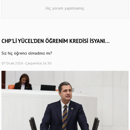
Hiç yorum yapılmamış.
CHP’Lİ YÜCEL’DEN ÖĞRENİM KREDİSİ İSYANI…
Siz hiç öğrenci olmadınız mı?
07 Ocak 2026 - Çarşamba 16:30