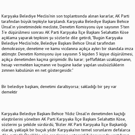
Karşıyaka Belediye Meclisi’nin son toplantısında alınan kararlar, AK Parti
tarafından büyük tepkiyle karşılandı. Karşıyaka Belediye Başkanı Behice
Ünsal’ın yönetimindeki mecliste, Denetim Komisyonu üye sayısının 5’ten
3’e düşürülmesi sonrası AK Parti Karşıyaka İlçe Başkanı Selahattin Köse
açıklama yaparak tepkisini şu sözlerle dile getirdi, "Bugün Karşıyaka
Belediye Meclisi’nde, Belediye Başkanı Behice Ünsal tarafından
demokrasiye, denetime ve kamu vicdanına açıkça aykırı bir skandala imza
atılmıştır. Denetim Komisyonu üye sayısının 5 kişiden 3 kişiye düşürülmesi,
açıkça denetimden kaçma girişimidir. Bu karar; şeffaflıktan uzaklaşmanın,
hesap vermekten kaçmanın ve bugüne kadar yapılan usulsüzlüklerin
zımnen kabulünün en net göstergesidir."
Bir belediye başkanı, denetimi daraltıyorsa; sakladığı bir şey var
demektir
Karşıyaka Belediye Başkanı Behice Yıldız Ünsal'ın denetimden kaçtığı
eleştirilerini yönelten AK Parti Karşıyaka İlçe Başkanı Selahattin Köse,
sözlerini şu şekilde sürdürdü, "Bizler AK Parti Karşıyaka İlçe Başkanlığı
olarak, yaklaşık bir buçuk yıldır Karşıyaka’nın temel sorunlarını defalarca