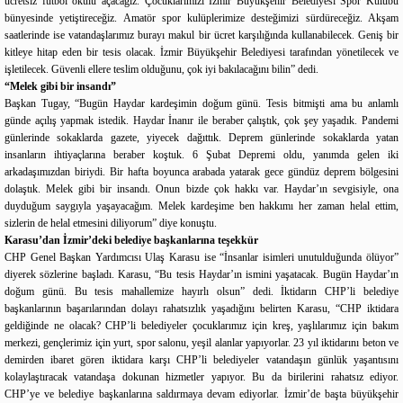
ücretsiz futbol okulu açacağız. Çocuklarımızı İzmir Büyükşehir Belediyesi Spor Kulübü
bünyesinde yetiştireceğiz. Amatör spor kulüplerimize desteğimizi sürdüreceğiz. Akşam
saatlerinde ise vatandaşlarımız burayı makul bir ücret karşılığında kullanabilecek. Geniş bir
kitleye hitap eden bir tesis olacak. İzmir Büyükşehir Belediyesi tarafından yönetilecek ve
işletilecek. Güvenli ellere teslim olduğunu, çok iyi bakılacağını bilin” dedi.
“Melek gibi bir insandı”
Başkan Tugay, “Bugün Haydar kardeşimin doğum günü. Tesis bitmişti ama bu anlamlı
günde açılış yapmak istedik. Haydar İnanır ile beraber çalıştık, çok şey yaşadık. Pandemi
günlerinde sokaklarda gazete, yiyecek dağıttık. Deprem günlerinde sokaklarda yatan
insanların ihtiyaçlarına beraber koştuk. 6 Şubat Depremi oldu, yanımda gelen iki
arkadaşımızdan biriydi. Bir hafta boyunca arabada yatarak gece gündüz deprem bölgesini
dolaştık. Melek gibi bir insandı. Onun bizde çok hakkı var. Haydar’ın sevgisiyle, ona
duyduğum saygıyla yaşayacağım. Melek kardeşime ben hakkımı her zaman helal ettim,
sizlerin de helal etmesini diliyorum” diye konuştu.
Karasu’dan İzmir’deki belediye başkanlarına teşekkür
CHP Genel Başkan Yardımcısı Ulaş Karasu ise “İnsanlar isimleri unutulduğunda ölüyor”
diyerek sözlerine başladı. Karasu, “Bu tesis Haydar’ın ismini yaşatacak. Bugün Haydar’ın
doğum günü. Bu tesis mahallemize hayırlı olsun” dedi. İktidarın CHP’li belediye
başkanlarının başarılarından dolayı rahatsızlık yaşadığını belirten Karasu, “CHP iktidara
geldiğinde ne olacak? CHP’li belediyeler çocuklarımız için kreş, yaşlılarımız için bakım
merkezi, gençlerimiz için yurt, spor salonu, yeşil alanlar yapıyorlar. 23 yıl iktidarını beton ve
demirden ibaret gören iktidara karşı CHP’li belediyeler vatandaşın günlük yaşantısını
kolaylaştıracak vatandaşa dokunan hizmetler yapıyor. Bu da birilerini rahatsız ediyor.
CHP’ye ve belediye başkanlarına saldırmaya devam ediyorlar. İzmir’de başta büyükşehir