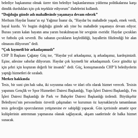
belediye başkanımız olmak üzere tüm belediye başkanlarımıza yıldırma politikalarına karşı
dimdik durdukları için çok teşekkür ediyorum” ifadelerini kullandı.
“Doğduğu günde adı mahallesinde yaşamaya devam edecek”
Merhum Haydar İnanır’ın eşi Yağmur İnanır da, “Haydar bu mahallede yaşadı, emek verdi,
hayal kurdu. Ve bugün doğduğu günde adı yine bu mahallede yaşamaya devam ediyor.
Burası yarım kalan hayatın ama yarım bırakılmayan bir sevginin eseridir. Haydar çocukları
ve futbolu çok severdi. Bu sahanın çocukların keşfedildiği, hayallerin filizlendiği bir alan
olmasını diliyorum” dedi.
“Çok kıymetli bir arkadaşımızdı”
CHP İl Başkanı Çağatay Güç ise, “Haydar yol arkadaşımız, iş arkadaşımız, kardeşimizdi.
Eşine, ailesine sabırlar diliyorum. Haydar çok kıymetli bir arkadaşımızdı. Gece gündüz işi
için şehri için koşturan değerli bir insandı” dedi. Güç, konuşmasında CHP’li belediyelerin
yaptığı hizmetleri de sıraladı.
Merkez hakkında
Tesis, bir suni çim halı saha, iki soyunma odası ve idari ofis olarak hizmet verecek. Tesisin
yapımını Gençlik ve Spor Hizmetleri Dairesi Başkanlığı, Yapı İşleri Dairesi Başkanlığı, Fen
İşleri Dairesi Başkanlığı ile Park ve Bahçeler Dairesi Başkanlığı üstlendi. Büyükşehir
Belediyesi’nin personelinin özverili çalışmaları ve kurumun öz kaynaklarıyla tamamlanan
tesis geleceğin sporcularının yetişmesine ev sahipliği yapacak. Gün içerisinde amatör spor
kulüplerinin antrenman yapmasına olanak sağlayacak, akşam saatlerinde de halka hizmet
sunacak.