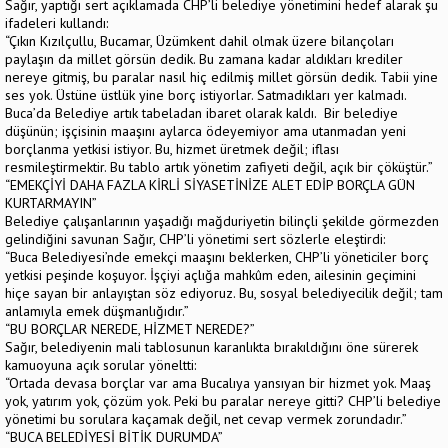
Sağır, yaptığı sert açıklamada CHP’li belediye yönetimini hedef alarak şu
ifadeleri kullandı:
“Çıkın Kızılçullu, Bucamar, Üzümkent dahil olmak üzere bilançoları
paylaşın da millet görsün dedik. Bu zamana kadar aldıkları krediler
nereye gitmiş, bu paralar nasıl hiç edilmiş millet görsün dedik. Tabii yine
ses yok. Üstüne üstlük yine borç istiyorlar. Satmadıkları yer kalmadı.
Buca’da Belediye artık tabeladan ibaret olarak kaldı. Bir belediye
düşünün; işçisinin maaşını aylarca ödeyemiyor ama utanmadan yeni
borçlanma yetkisi istiyor. Bu, hizmet üretmek değil; iflası
resmileştirmektir. Bu tablo artık yönetim zafiyeti değil, açık bir çöküştür.”
“EMEKÇİYİ DAHA FAZLA KİRLİ SİYASETİNİZE ALET EDİP BORÇLA GÜN
KURTARMAYIN”
Belediye çalışanlarının yaşadığı mağduriyetin bilinçli şekilde görmezden
gelindiğini savunan Sağır, CHP’li yönetimi sert sözlerle eleştirdi:
“Buca Belediyesi’nde emekçi maaşını beklerken, CHP’li yöneticiler borç
yetkisi peşinde koşuyor. İşçiyi açlığa mahkûm eden, ailesinin geçimini
hiçe sayan bir anlayıştan söz ediyoruz. Bu, sosyal belediyecilik değil; tam
anlamıyla emek düşmanlığıdır.”
“BU BORÇLAR NEREDE, HİZMET NEREDE?”
Sağır, belediyenin mali tablosunun karanlıkta bırakıldığını öne sürerek
kamuoyuna açık sorular yöneltti:
“Ortada devasa borçlar var ama Bucalıya yansıyan bir hizmet yok. Maaş
yok, yatırım yok, çözüm yok. Peki bu paralar nereye gitti? CHP’li belediye
yönetimi bu sorulara kaçamak değil, net cevap vermek zorundadır.”
“BUCA BELEDİYESİ BİTİK DURUMDA”