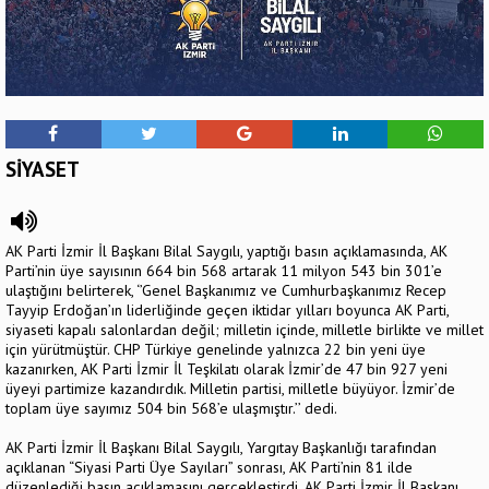
SİYASET
AK Parti İzmir İl Başkanı Bilal Saygılı, yaptığı basın açıklamasında, AK
Parti’nin üye sayısının 664 bin 568 artarak 11 milyon 543 bin 301’e
ulaştığını belirterek, ‘’Genel Başkanımız ve Cumhurbaşkanımız Recep
Tayyip Erdoğan’ın liderliğinde geçen iktidar yılları boyunca AK Parti,
siyaseti kapalı salonlardan değil; milletin içinde, milletle birlikte ve millet
için yürütmüştür. CHP Türkiye genelinde yalnızca 22 bin yeni üye
kazanırken, AK Parti İzmir İl Teşkilatı olarak İzmir’de 47 bin 927 yeni
üyeyi partimize kazandırdık. Milletin partisi, milletle büyüyor. İzmir’de
toplam üye sayımız 504 bin 568’e ulaşmıştır.’’ dedi.
AK Parti İzmir İl Başkanı Bilal Saygılı, Yargıtay Başkanlığı tarafından
açıklanan “Siyasi Parti Üye Sayıları” sonrası, AK Parti’nin 81 ilde
düzenlediği basın açıklamasını gerçekleştirdi. AK Parti İzmir İl Başkanı