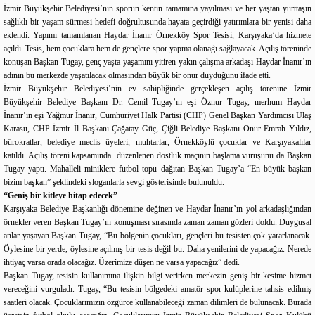
İzmir Büyükşehir Belediyesi’nin sporun kentin tamamına yayılması ve her yaştan yurttaşın
sağlıklı bir yaşam sürmesi hedefi doğrultusunda hayata geçirdiği yatırımlara bir yenisi daha
eklendi. Yapımı tamamlanan Haydar İnanır Örnekköy Spor Tesisi, Karşıyaka’da hizmete
açıldı. Tesis, hem çocuklara hem de gençlere spor yapma olanağı sağlayacak. Açılış töreninde
konuşan Başkan Tugay, genç yaşta yaşamını yitiren yakın çalışma arkadaşı Haydar İnanır’ın
adının bu merkezde yaşatılacak olmasından büyük bir onur duyduğunu ifade etti.
İzmir Büyükşehir Belediyesi’nin ev sahipliğinde gerçekleşen açılış törenine İzmir
Büyükşehir Belediye Başkanı Dr. Cemil Tugay’ın eşi Öznur Tugay, merhum Haydar
İnanır’ın eşi Yağmur İnanır, Cumhuriyet Halk Partisi (CHP) Genel Başkan Yardımcısı Ulaş
Karasu, CHP İzmir İl Başkanı Çağatay Güç, Çiğli Belediye Başkanı Onur Emrah Yıldız,
bürokratlar, belediye meclis üyeleri, muhtarlar, Örnekköylü çocuklar ve Karşıyakalılar
katıldı. Açılış töreni kapsamında düzenlenen dostluk maçının başlama vuruşunu da Başkan
Tugay yaptı. Mahalleli miniklere futbol topu dağıtan Başkan Tugay’a “En büyük başkan
bizim başkan” şeklindeki sloganlarla sevgi gösterisinde bulunuldu.
“Geniş bir kitleye hitap edecek”
Karşıyaka Belediye Başkanlığı dönemine değinen ve Haydar İnanır’ın yol arkadaşlığından
örnekler veren Başkan Tugay’ın konuşması sırasında zaman zaman gözleri doldu. Duygusal
anlar yaşayan Başkan Tugay, “Bu bölgenin çocukları, gençleri bu tesisten çok yararlanacak.
Öylesine bir yerde, öylesine açılmış bir tesis değil bu. Daha yenilerini de yapacağız. Nerede
ihtiyaç varsa orada olacağız. Üzerimize düşen ne varsa yapacağız” dedi.
Başkan Tugay, tesisin kullanımına ilişkin bilgi verirken merkezin geniş bir kesime hizmet
vereceğini vurguladı. Tugay, “Bu tesisin bölgedeki amatör spor kulüplerine tahsis edilmiş
saatleri olacak. Çocuklarımızın özgürce kullanabileceği zaman dilimleri de bulunacak. Burada