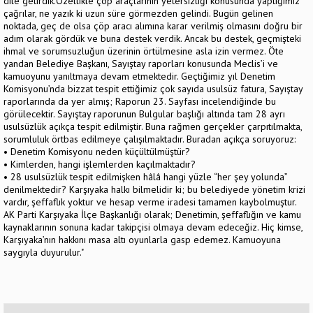
dile getirdik.Özellikle çöp araçlarının yetersizliği konusunda yaptığımız
çağrılar, ne yazık ki uzun süre görmezden gelindi. Bugün gelinen
noktada, geç de olsa çöp aracı alımına karar verilmiş olmasını doğru bir
adım olarak gördük ve buna destek verdik. Ancak bu destek, geçmişteki
ihmal ve sorumsuzluğun üzerinin örtülmesine asla izin vermez. Öte
yandan Belediye Başkanı, Sayıştay raporları konusunda Meclis’i ve
kamuoyunu yanıltmaya devam etmektedir. Geçtiğimiz yıl Denetim
Komisyonu’nda bizzat tespit ettiğimiz çok sayıda usulsüz fatura, Sayıştay
raporlarında da yer almış; Raporun 23. Sayfası incelendiğinde bu
görülecektir. Sayıştay raporunun Bulgular başlığı altında tam 28 ayrı
usulsüzlük açıkça tespit edilmiştir. Buna rağmen gerçekler çarpıtılmakta,
sorumluluk örtbas edilmeye çalışılmaktadır. Buradan açıkça soruyoruz:
• Denetim Komisyonu neden küçültülmüştür?
• Kimlerden, hangi işlemlerden kaçılmaktadır?
• 28 usulsüzlük tespit edilmişken hâlâ hangi yüzle “her şey yolunda”
denilmektedir? Karşıyaka halkı bilmelidir ki; bu belediyede yönetim krizi
vardır, şeffaflık yoktur ve hesap verme iradesi tamamen kaybolmuştur.
AK Parti Karşıyaka İlçe Başkanlığı olarak; Denetimin, şeffaflığın ve kamu
kaynaklarının sonuna kadar takipçisi olmaya devam edeceğiz. Hiç kimse,
Karşıyaka’nın hakkını masa altı oyunlarla gasp edemez. Kamuoyuna
saygıyla duyurulur."