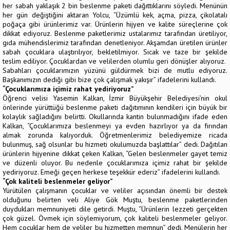
her sabah yaklaşık 2 bin beslenme paketi dağıttıklarını söyledi. Menünün
her gün değiştiğini aktaran Yolcu, “Üzümlü kek, açma, pizza, çikolatalı
poğaça gibi ürünlerimiz var. Ürünlerin hijyen ve kalite süreçlerine çok
dikkat ediyoruz. Beslenme paketlerimiz ustalarımız tarafından üretiliyor,
gıda mühendislerimiz tarafından denetleniyor. Akşamdan üretilen ürünler
sabah çocuklara ulaştırılıyor, bekletilmiyor. Sıcak ve taze bir şekilde
teslim ediliyor. Çocuklardan ve velilerden olumlu geri dönüşler alıyoruz.
Sabahları çocuklarımızın yüzünü güldürmek bizi de mutlu ediyoruz.
Başkanımızın dediği gibi bize çok çalışmak yakışır” ifadelerini kullandı.
“Çocuklarımıza içimiz rahat yediriyoruz”
Öğrenci velisi Yasemin Kalkan, İzmir Büyükşehir Belediyesi’nin okul
önlerinde yürüttüğü beslenme paketi dağıtımının kendileri için büyük bir
kolaylık sağladığını belirtti. Okullarında kantin bulunmadığını ifade eden
Kalkan, “Çocuklarımıza beslenmeyi ya evden hazırlıyor ya da fırından
almak zorunda kalıyorduk. Öğretmenlerimiz belediyemize ricada
bulunmuş, sağ olsunlar bu hizmeti okulumuzda başlattılar” dedi. Dağıtılan
ürünlerin hijyenine dikkat çeken Kalkan, “Gelen beslenmeler gayet temiz
ve düzenli oluyor. Bu nedenle çocuklarımıza içimiz rahat bir şekilde
yediriyoruz. Emeği geçen herkese teşekkür ederiz” ifadelerini kullandı.
“Çok kaliteli beslenmeler geliyor”
Yürütülen çalışmanın çocuklar ve veliler açısından önemli bir destek
olduğunu belirten veli Aliye Gök Muştu, beslenme paketlerinden
duydukları memnuniyeti dile getirdi. Muştu, “Ürünlerin lezzeti gerçekten
çok güzel. Övmek için söylemiyorum, çok kaliteli beslenmeler geliyor.
Hem çocuklar hem de veliler bu hizmetten memnun” dedi. Menülerin her