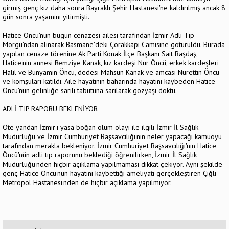
girmiş genç kız daha sonra Bayraklı Şehir Hastanesi'ne kaldırılmış ancak 8
gün sonra yaşamını yitirmişti.
Hatice Öncü'nün bugün cenazesi ailesi tarafından İzmir Adli Tıp
Morgu'ndan alınarak Basmane'deki Çorakkapı Camisine götürüldü. Burada
yapılan cenaze törenine Ak Parti Konak İlçe Başkanı Sait Başdaş,
Hatice'nin annesi Remziye Kanak, kız kardeşi Nur Öncü, erkek kardeşleri
Halil ve Bünyamin Öncü, dedesi Mahsun Kanak ve amcası Nurettin Öncü
ve komşuları katıldı. Aile hayatının baharında hayatını kaybeden Hatice
Öncü'nün gelinliğe sarılı tabutuna sarılarak gözyaşı döktü.
ADLİ TIP RAPORU BEKLENİYOR
Öte yandan İzmir'i yasa boğan ölüm olayı ile ilgili İzmir İl Sağlık
Müdürlüğü ve İzmir Cumhuriyet Başsavcılığı'nın neler yapacağı kamuoyu
tarafından merakla bekleniyor. İzmir Cumhuriyet Başsavcılığı'nın Hatice
Öncü'nün adli tıp raporunu beklediği öğrenilirken, İzmir İl Sağlık
Müdürlüğü'nden hiçbir açıklama yapılmaması dikkat çekiyor. Aynı şekilde
genç Hatice Öncü'nün hayatını kaybettiği ameliyatı gerçekleştiren Çiğli
Metropol Hastanesi'nden de hiçbir açıklama yapılmıyor.