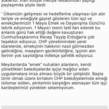
yüklendi. İnan sosyal medya hesabından yaptığı
paylaşımda şöyle dedi:
' Ülkemizin gelişmesi ve hedeflerine ulaşması için alın
teriyle ve emeğiyle gayret gösteren tüm işçi ve
emekçilerimizin 1 Mayıs Emek ve Dayanışma Günü’nü
tebrik ediyorum. 1 Mayıs’ı resmi tatil ilan ederek bu
anlamlı günü hak ettiği değere kavuşturan
Cumhurbaşkanımız Recep Tayyip Erdoğan’a çok
teşekkür ediyoruz. CHP yönetimindeki yerel
idarelerde, emekçinin hakkının nasıl görmezden
gelindiğine, maaşların geciktirildiğine, işçinin alın
terinin yok sayıldığına milletçe şahitlik ediyoruz.
Meydanlarda “emek” nutukları atanların, kendi
yönettikleri belediyelerde işçiyi mağdur eden
uygulamalara imza atması büyük bir çelişkidir. Başta
İzmir olmak üzere birtakım CHP belediyelerinde emeği
istismar edilen, alınterinin karşılığını alamayan tüm işçi
kardeşlerimizi yürekten selamlıyorum.