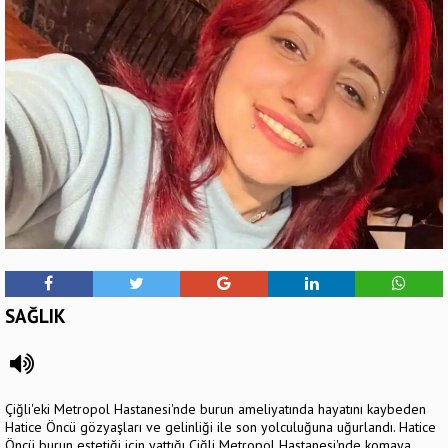
SAĞLIK
Çiğli'eki Metropol Hastanesi'nde burun ameliyatında hayatını kaybeden
Hatice Öncü gözyaşları ve gelinliği ile son yolculuğuna uğurlandı. Hatice
Öncü burun estetiği için yattığı Çiğli Metropol Hastanesi'nde komaya