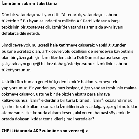
İzmirlinin sabrını tükettiniz
Dün bir vatandaşımız isyan etti: “Yeter artık, vatandaşın sabrını
tükettiniz.” Bu isyan aslında tüm milletin AK Parti iktidarına karşı
tepkisinin bir göstergesidir. İzmir’de vatandaşlarımız da aynı isyanı
defalarca dile getirdi.
Şimdi çevre yolunu ücretli hale getirmeye çalışarak; yapıldığı günden
bugüne ücretsiz olan, artık çevre yolu özelliğini de neredeyse kaybetmiş
olan bir güzergah için İzmirlilerden adeta Deli Dumrul parası kesmeye
çalışarak aynı gerçeği bir kez daha gösteriyorsunuz: İzmirlinin sabrını
tüketiyorsunuz.
Üstelik tüm bunları genel bütçeden İzmir’e hakkını vermeyerek
yapıyorsunuz. Bir yandan payımızı kesiyor, diğer yandan İzmirlinin malına
çökmeye çalışıyor, üstüne bir de bizden ekstra para almaya
kalkıyorsunuz. İzmir’le derdiniz bir türlü bitmedi. İzmir’i cezalandırmak
için her fırsatı kullanıp sonra da İzmirlilerin aklıyla dalga geçer gibi nutuklar
atamazsınız. Her konuda ahkam kesen, akıl veren, hamasi söylemlerle
ortada dolaşan iktidar temsilcileri şimdi neredeler?
CHP iktidarında AKP zulmüne son vereceğiz