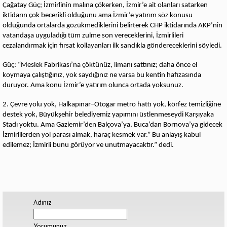
Çağatay Güç; İzmirlinin malına çökerken, İzmir’e ait olanları satarken
iktidarın çok becerikli olduğunu ama İzmir’e yatırım söz konusu
olduğunda ortalarda gözükmediklerini belirterek CHP iktidarında AKP’nin
vatandaşa uyguladığı tüm zulme son vereceklerini, İzmirlileri
cezalandırmak için fırsat kollayanları ilk sandıkla göndereceklerini söyledi.
Güç: “Meslek Fabrikası’na çöktünüz, limanı sattınız; daha önce el
koymaya çalıştığınız, yok saydığınız ne varsa bu kentin hafızasında
duruyor. Ama konu İzmir’e yatırım olunca ortada yoksunuz.
2. Çevre yolu yok, Halkapınar–Otogar metro hattı yok, körfez temizliğine
destek yok, Büyükşehir belediyemiz yapımını üstlenmeseydi Karşıyaka
Stadı yoktu. Ama Gaziemir’den Balçova’ya, Buca’dan Bornova’ya gidecek
İzmirlilerden yol parası almak, haraç kesmek var.” Bu anlayış kabul
edilemez; İzmirli bunu görüyor ve unutmayacaktır.” dedi.
Adınız
Yorumunuz