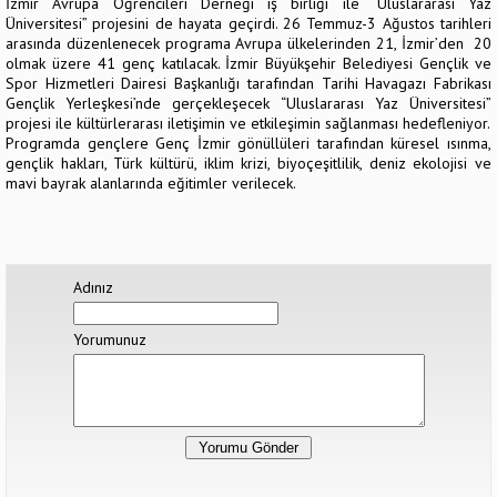
İzmir Avrupa Öğrencileri Derneği iş birliği ile “Uluslararası Yaz
Üniversitesi” projesini de hayata geçirdi. 26 Temmuz-3 Ağustos tarihleri
arasında düzenlenecek programa Avrupa ülkelerinden 21, İzmir’den 20
olmak üzere 41 genç katılacak. İzmir Büyükşehir Belediyesi Gençlik ve
Spor Hizmetleri Dairesi Başkanlığı tarafından Tarihi Havagazı Fabrikası
Gençlik Yerleşkesi’nde gerçekleşecek “Uluslararası Yaz Üniversitesi”
projesi ile kültürlerarası iletişimin ve etkileşimin sağlanması hedefleniyor.
Programda gençlere Genç İzmir gönüllüleri tarafından küresel ısınma,
gençlik hakları, Türk kültürü, iklim krizi, biyoçeşitlilik, deniz ekolojisi ve
mavi bayrak alanlarında eğitimler verilecek.
Adınız
Yorumunuz