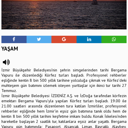
YAŞAM
İzmir Büyükşehir Belediyesi’nin şehrin simgelerinden tarihi Bergama
Vapuru ile düzenlediği Körfez turları başladı. Profesyonel rehberler
eşliğinde kentin 8 bin 500 yıllık tarihine yolculuğa çıkmak ve Körfez’deki
muhteşem gün batımını izlemek isteyen yurttaşlar için ikinci tur tarihi 27
Temmuz.
İzmir Büyükşehir Belediyesi İZDENİZ A.Ş. ve İzDoğa tarafından körfezin
emektarı Bergama Vapuru’yla yapılan Körfez turları başladı. 19.00 ile
21.00 saatleri arasında düzenlenen tura katılan İzmirliler, profesyonel
rehberler eşliğinde hem İzmir’in eşsiz gün batımına tanık oldu hem de
kentin 8 bin 500 yıllık tarihini keşfetme imkanı buldu. Konak İskelesi’nden
hareketle başlayan 2 saatlik tur, katılanlara eşsiz anlar yaşattı. Bergama
Vapuru gün batımında; Pasaport, Alsancak, Liman, Bayraklı, Alaybey,