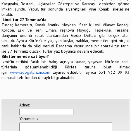
Karşıyaka, Bostanlı, Üçkuyular, Göztepe ve Karataş’ı denizden görme
imkânı sundu. Vapur, tur sonunda ziyaretçileri yine Konak İskelesi’ne
bıraktı.
İkinci tur 27 Temmuz’da
Turda; Kemeraltı, Konak Atatürk Meydanı, Saat Kulesi, Vilayet Konağı,
Kordon, Eski ve Yeni Liman, Yeşilova Höyüğü, Tepekule, Tersane,
dünyanın önemli sulak alanlarından Gediz Deltası gibi birçok alan
tanıtıldı. Ayrıca Körfez’de yaşayan kuşlar, balıklar, memeliler gibi birçok
canlı hakkında da bilgi verildi. Bergama Vapuru’nda bir sonraki tur tarihi
ise 27 Temmuz olacak. Turlar yaz boyunca devam edecek.
Biletler nerede satılıyor?
İzmir’in tarihini farklı bir bakış açısıyla sunan, yaşayan körfezin canlı
türlerinin gözlemlenebildiği Körfez turuna bilet almak
için
www.izdogaturizm.com
ziyaret edilebilir ayrıca 531 932 09 93
numaralı telefondan detaylı bilgi alınabilir.
Adınız
Yorumunuz