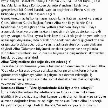
İzmir İtalyan Ticaret ve Sanayi Odası’nın 2025 yılı Genel Kurulu, Casa
Italia’da, İzmir İtalya Konsolosu Daniele Bianchi’nin katılımıyla
gerçekleştirildi. Genel kurulda yapılan seçimlerde Pietro Alba oy
birliğiyle yeniden Oda başkanı seçildi.
Genel kurulun açılış konuşmasını yapan İzmir İtalyan Ticaret ve Sanayi
Odası Yönetim Kurulu Başkanı Pietro Alba, son iki yıl içinde Oda
tarafından gerçekleştirilen faaliyetleri anlatırken, İtalya ve Türkiye
arasındaki ticari ve üretim ilişkilerini geliştirmek için gösterilen sürekli
çabayı vurguladı. Alba, ayrıca İzmir konsolosluk bölgesinde yeni ofislerin
açılacağını duyurarak, Oda olarak bölgedeki varlıklarını güçlendirme ve
girişimcilere daha etkili destek sunma adına stratejik bir adım attıklarını
söyledi. Alba, "Odamızın büyümesi, ortak bir çabanın ve son yıllarda
yürütülen girişimlerin sonucudur. Bu büyümede girişimcilerin aktif katılımı
büyük rol oynamıştır" dedi.
Alba: “Girişimcilere desteğe devam edeceğiz”
Ticaretin geliştirilmesine yönelik faaliyetlerin önemine de değinen Alba,
“Oda olarak küresel piyasa zorluklarına karşın girişimcilerin önlerini
görmelerini sağlamaya yönelik çalışmalara devam edeceğiz. İş
insanlarına ve girişimcilere daha somut destekler sunmak için işbirliği
yapıyoruz” diye konuştu.
Konsolos Bianchi: "Vize işlemlerinde Oda üyelerine kolaylık”
İzmir İtalya Konsolosu DanieleBianchi ise Oda ile olan mükemmel
işbirliğini överek, vize işlemleri konusunda üyeler için ticari vize randevu
alımında doğrudan kanallar açıldığını ve başkan Pietro Alba ile sinerjik
bir şekilde çalışıldığını belirtti. Bianchi, "Sürekli ve yapıcı bir diyalog