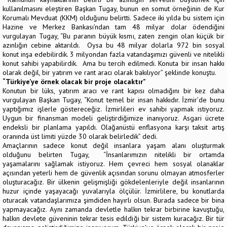
kullanılmasını eleştiren Başkan Tugay, bunun en somut örneğinin de Kur
Korumalı Mevduat (KKM) olduğunu belirtti. Sadece iki yılda bu sistem için
Hazine ve Merkez Bankası’ndan tam 48 milyar dolar ödendiğini
vurgulayan Tugay, “Bu paranın büyük kısmı, zaten zengin olan küçük bir
azınlığın cebine aktarıldı. Oysa bu 48 milyar dolarla 972 bin sosyal
konut inşa edebilirdik. 3 milyondan fazla vatandaşımızı güvenli ve nitelikli
konut sahibi yapabilirdik. Ama bu tercih edilmedi. Konuta bir insan hakkı
olarak değil, bir yatırım ve rant aracı olarak bakılıyor” şeklinde konuştu.
“Türkiye’ye örnek olacak bir proje olacaktır”
Konutun bir lüks, yatırım aracı ve rant kapısı olmadığını bir kez daha
vurgulayan Başkan Tugay, “Konut temel bir insan hakkıdır. İzmir’de bunu
yaptığımız işlerle göstereceğiz. İzmirlileri ev sahibi yapmak istiyoruz.
Uygun bir finansman modeli geliştirdiğimize inanıyoruz. Asgari ücrete
endeksli bir planlama yapıldı. Olağanüstü enflasyona karşı taksit artış
oranında üst limiti yüzde 30 olarak belirledik” dedi.
Amaçlarının sadece konut değil insanlara yaşam alanı oluşturmak
olduğunu belirten Tugay, “İnsanlarımızın nitelikli bir ortamda
yaşamalarını sağlamak istiyoruz. Hem çevreci hem sosyal olanaklar
açısından yeterli hem de güvenlik açısından sorunu olmayan atmosferler
oluşturacağız. Bir ülkenin gelişmişliği gökdelenleriyle değil insanlarının
huzur içinde yaşayacağı yuvalarıyla ölçülür. İzmirlilere, bu konutlarda
oturacak vatandaşlarımıza şimdiden hayırlı olsun. Burada sadece bir bina
yapmayacağız. Aynı zamanda devletle halkın tekrar birbirine kavuştuğu,
halkın devlete güveninin tekrar tesis edildiği bir sistem kuracağız. Bir tür