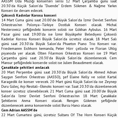
AASSM Oda Müziği konserleri serisi 12 Mart Çarşamba günü saat
20.30’da Küçük Salon’da “Duende” Erdem Sökmen & Nağme Yarkın
Konseri ile devam edecek.
Çoksesli Kadınlar Korosu konseri
14 Mart Cuma günü saat 20.00’de Büyük Salon’da İzmir Devlet Senfoni
Orkestrası’nın Polonya–Türkiye Dostluk Konseri olacak. Michal
Nesterowicz şefliğindeki konserin solisti ise Gökhan Aybulus. 16 Mart
Pazar günü saat 19.00’da ise İzmir Büyükşehir Belediyesi Çoksesli
Kadınlar Korosu Konseri Büyük Salon’da ücretsiz olacak. 18 Mart Salı
günü saat 20.30’da Büyük Salon’da Phaeton Piano Trio Konseri var.
Friedemannn Eichhorn kemanda, Peter Hörr çelloda ve Florian Uhlig
piyanoda yer alacak. Olten Filarmoni Orkestrası Konseri ise 19 Mart
Çarşamba günü saat 20.30’da Büyük Salon’da düzenlenecek. Cem
Mansur şefliğindeki konserde solist ise Julien Beaudiment olacak.
Çanakkale şehitleri anılacak
20 Mart Perşembe günü saat 20.30’da Büyük Salon’da Ahmed Adnan
Saygun Senfoni Orkestrası (AASSO), şef Elaine Kelly ve solist Kartal
Karagedik ile konser verecek. 20 Mart günü Küçük Salon’da ise Zeynep
Duru Güleç Arp Resitali–Ekinoks konseri var. Saat 20.30’da düzenlenecek
konser ücretsiz izlenebilecek. 21 Mart Cuma günü saat 20.00’de Büyük
Salon’da İzmir Devlet Senfoni Orkestrası’nın 18 Mart Çanakkale
Şehitlerini Anma Konseri olacak. Rengim Gökmen şefliğinde
düzenlenecek anma konserinde solist Burcu Hancı olacak.
Cem Adrian AASSM’de
22 Mart Cumartesi günü, ücretsiz Sultans Of The Horn Konseri Küçük