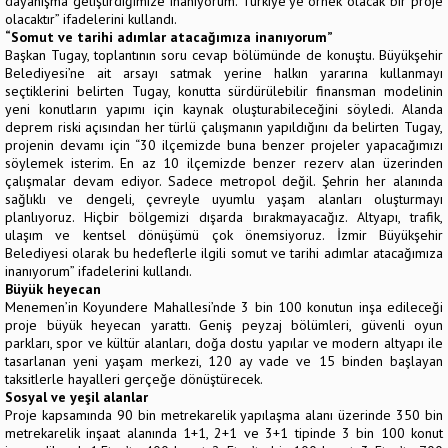
dayanışma geliştirdiğimize inanıyorum. Türkiye’ye örnek olacak bir proje
olacaktır” ifadelerini kullandı.
“Somut ve tarihi adımlar atacağımıza inanıyorum”
Başkan Tugay, toplantının soru cevap bölümünde de konuştu. Büyükşehir
Belediyesi’ne ait arsayı satmak yerine halkın yararına kullanmayı
seçtiklerini belirten Tugay, konutta sürdürülebilir finansman modelinin
yeni konutların yapımı için kaynak oluşturabileceğini söyledi. Alanda
deprem riski açısından her türlü çalışmanın yapıldığını da belirten Tugay,
projenin devamı için “30 ilçemizde buna benzer projeler yapacağımızı
söylemek isterim. En az 10 ilçemizde benzer rezerv alan üzerinden
çalışmalar devam ediyor. Sadece metropol değil. Şehrin her alanında
sağlıklı ve dengeli, çevreyle uyumlu yaşam alanları oluşturmayı
planlıyoruz. Hiçbir bölgemizi dışarda bırakmayacağız. Altyapı, trafik,
ulaşım ve kentsel dönüşümü çok önemsiyoruz. İzmir Büyükşehir
Belediyesi olarak bu hedeflerle ilgili somut ve tarihi adımlar atacağımıza
inanıyorum” ifadelerini kullandı.
Büyük heyecan
Menemen’in Koyundere Mahallesi’nde 3 bin 100 konutun inşa edileceği
proje büyük heyecan yarattı. Geniş peyzaj bölümleri, güvenli oyun
parkları, spor ve kültür alanları, doğa dostu yapılar ve modern altyapı ile
tasarlanan yeni yaşam merkezi, 120 ay vade ve 15 binden başlayan
taksitlerle hayalleri gerçeğe dönüştürecek.
Sosyal ve yeşil alanlar
Proje kapsamında 90 bin metrekarelik yapılaşma alanı üzerinde 350 bin
metrekarelik inşaat alanında 1+1, 2+1 ve 3+1 tipinde 3 bin 100 konut