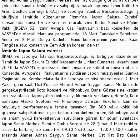
çok kültür sanat etkinliğine ev sahipliği yapacak. Japonya İzmir Kültürler
Arası Dostluk Derneği (JİKAD) ve Japonya İstanbul Başkonsolosluğu iş
birliğiyle İzmir’de düzenlenen “İzmir’de Japon Sakura Esintisi”
kapsamında konserler ve sergiler olacak. İzmir Kültür Sanat ve Eğitim
Vakfı (İKSEV) 32. İzmir Avrupa Caz Festivali’nin bazı konserleri de
AASSM’de olacak. Mart ayı programında, 18 Mart Çanakkale Şehitlerini
Anma ve 8 Mart Dünya Kadınlar Günü konserlerinin yanı sıra Kaan
Tangöze solo konseri ve Cem Adrian konseri de var.
İzmir’de Japon Sakura esintisi
JİKAD ve Japonya İstanbul Başkonsolosluğu iş birliğiyle düzenlenen
“İzmir’de Japon Sakura Esintisi” kapsamında 1 Mart Cumartesi akşamı saat
20.30'da AASSM’de ücretsiz katılımlı piyano ve saksafon konseri olacak.
Konserde, Avrupa'da faaliyetlerini sürdüren Japon müzisyenler Sumika
Tsujimoto ve Kotoko Matsuda ile Japonya esintisi hissedilecek. 2 Mart
Pazar günü saat 16.30'da ise Ahmed Adnan Saygun Sanat Merkezi'nde
gerçekleştirilecek Koto Konseri ve Nihonbuyo Dansı Gösterisi'ne katılım
ücretsiz olacak. Japonya’nın binlerce yıllık müzik ve dans geleneği, Koto
Sanatçısı Atsuko Suetomi ve Nihonbuyo Dansçısı Rokufumi Izumi'nin
büyüleyici performansıyla İzmir'e taşınıyor. Bin 800 yıllık köklü bir
geçmişe sahip Koto’nun eşsiz tınıları ruhu dinlendirirken, Nihonbuyo zarif
ve anlam yüklü hareketleriyle izleyicilere görsel bir şölen sunulacak.
Japon Sanat Merkezi Sumi-e Grubu Sergisi ise 28 Şubat- 4 Mart tarihleri
arasında hafta içi ve cumartesi 09.30-17.30, pazar 12.00-17.00 saatleri
arasında Ahmet Adnan Saygun Sanat Merkezi Üst Kat Batı Galesi