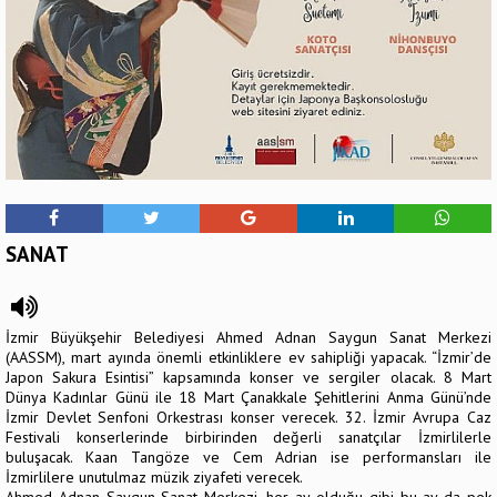
SANAT
İzmir Büyükşehir Belediyesi Ahmed Adnan Saygun Sanat Merkezi
(AASSM), mart ayında önemli etkinliklere ev sahipliği yapacak. “İzmir’de
Japon Sakura Esintisi” kapsamında konser ve sergiler olacak. 8 Mart
Dünya Kadınlar Günü ile 18 Mart Çanakkale Şehitlerini Anma Günü’nde
İzmir Devlet Senfoni Orkestrası konser verecek. 32. İzmir Avrupa Caz
Festivali konserlerinde birbirinden değerli sanatçılar İzmirlilerle
buluşacak. Kaan Tangöze ve Cem Adrian ise performansları ile
İzmirlilere unutulmaz müzik ziyafeti verecek.
Ahmed Adnan Saygun Sanat Merkezi, her ay olduğu gibi bu ay da pek