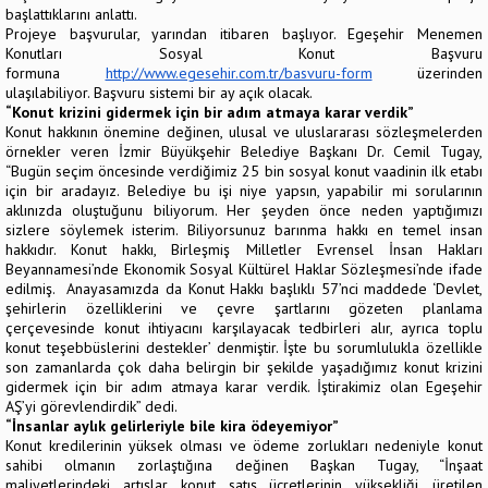
başlattıklarını anlattı.
Projeye başvurular, yarından itibaren başlıyor. Egeşehir Menemen
Konutları Sosyal Konut Başvuru
formuna
http://www.egesehir.com.tr/basvuru-form
üzerinden
ulaşılabiliyor. Başvuru sistemi bir ay açık olacak.
“Konut krizini gidermek için bir adım atmaya karar verdik”
Konut hakkının önemine değinen, ulusal ve uluslararası sözleşmelerden
örnekler veren İzmir Büyükşehir Belediye Başkanı Dr. Cemil Tugay,
“Bugün seçim öncesinde verdiğimiz 25 bin sosyal konut vaadinin ilk etabı
için bir aradayız. Belediye bu işi niye yapsın, yapabilir mi sorularının
aklınızda oluştuğunu biliyorum. Her şeyden önce neden yaptığımızı
sizlere söylemek isterim. Biliyorsunuz barınma hakkı en temel insan
hakkıdır. Konut hakkı, Birleşmiş Milletler Evrensel İnsan Hakları
Beyannamesi’nde Ekonomik Sosyal Kültürel Haklar Sözleşmesi’nde ifade
edilmiş. Anayasamızda da Konut Hakkı başlıklı 57’nci maddede ‘Devlet,
şehirlerin özelliklerini ve çevre şartlarını gözeten planlama
çerçevesinde konut ihtiyacını karşılayacak tedbirleri alır, ayrıca toplu
konut teşebbüslerini destekler’ denmiştir. İşte bu sorumlulukla özellikle
son zamanlarda çok daha belirgin bir şekilde yaşadığımız konut krizini
gidermek için bir adım atmaya karar verdik. İştirakimiz olan Egeşehir
AŞ’yi görevlendirdik” dedi.
“İnsanlar aylık gelirleriyle bile kira ödeyemiyor”
Konut kredilerinin yüksek olması ve ödeme zorlukları nedeniyle konut
sahibi olmanın zorlaştığına değinen Başkan Tugay, “İnşaat
maliyetlerindeki artışlar, konut satış ücretlerinin yüksekliği, üretilen