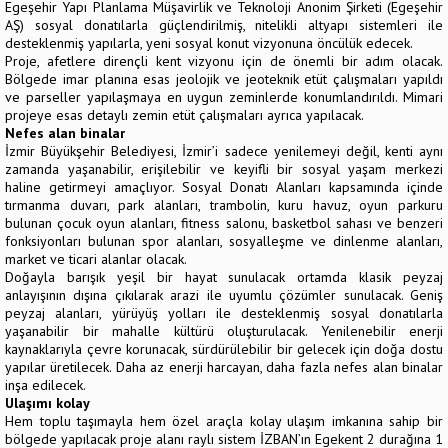
Egeşehir Yapı Planlama Müşavirlik ve Teknoloji Anonim Şirketi (Egeşehir
AŞ) sosyal donatılarla güçlendirilmiş, nitelikli altyapı sistemleri ile
desteklenmiş yapılarla, yeni sosyal konut vizyonuna öncülük edecek.
Proje, afetlere dirençli kent vizyonu için de önemli bir adım olacak.
Bölgede imar planına esas jeolojik ve jeoteknik etüt çalışmaları yapıldı
ve parseller yapılaşmaya en uygun zeminlerde konumlandırıldı. Mimari
projeye esas detaylı zemin etüt çalışmaları ayrıca yapılacak.
Nefes alan binalar
İzmir Büyükşehir Belediyesi, İzmir’i sadece yenilemeyi değil, kenti aynı
zamanda yaşanabilir, erişilebilir ve keyifli bir sosyal yaşam merkezi
haline getirmeyi amaçlıyor. Sosyal Donatı Alanları kapsamında içinde
tırmanma duvarı, park alanları, trambolin, kuru havuz, oyun parkuru
bulunan çocuk oyun alanları, fitness salonu, basketbol sahası ve benzeri
fonksiyonları bulunan spor alanları, sosyalleşme ve dinlenme alanları,
market ve ticari alanlar olacak.
Doğayla barışık yeşil bir hayat sunulacak ortamda klasik peyzaj
anlayışının dışına çıkılarak arazi ile uyumlu çözümler sunulacak. Geniş
peyzaj alanları, yürüyüş yolları ile desteklenmiş sosyal donatılarla
yaşanabilir bir mahalle kültürü oluşturulacak. Yenilenebilir enerji
kaynaklarıyla çevre korunacak, sürdürülebilir bir gelecek için doğa dostu
yapılar üretilecek. Daha az enerji harcayan, daha fazla nefes alan binalar
inşa edilecek.
Ulaşımı kolay
Hem toplu taşımayla hem özel araçla kolay ulaşım imkanına sahip bir
bölgede yapılacak proje alanı raylı sistem İZBAN’ın Egekent 2 durağına 1