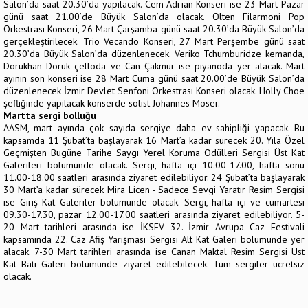
Salon’da saat 20.30’da yapılacak. Cem Adrian Konseri ise 23 Mart Pazar
günü saat 21.00’de Büyük Salon’da olacak. Olten Filarmoni Pop
Orkestrası Konseri, 26 Mart Çarşamba günü saat 20.30’da Büyük Salon’da
gerçekleştirilecek. Trio Vecando Konseri, 27 Mart Perşembe günü saat
20.30’da Büyük Salon’da düzenlenecek. Veriko Tchumburidze kemanda,
Dorukhan Doruk çelloda ve Can Çakmur ise piyanoda yer alacak. Mart
ayının son konseri ise 28 Mart Cuma günü saat 20.00’de Büyük Salon’da
düzenlenecek İzmir Devlet Senfoni Orkestrası Konseri olacak. Holly Choe
şefliğinde yapılacak konserde solist Johannes Moser.
Martta sergi bolluğu
AASM, mart ayında çok sayıda sergiye daha ev sahipliği yapacak. Bu
kapsamda 11 Şubat’ta başlayarak 16 Mart’a kadar sürecek 20. Yıla Özel
Geçmişten Bugüne Tarihe Saygı Yerel Koruma Ödülleri Sergisi Üst Kat
Galerileri bölümünde olacak. Sergi, hafta içi 10.00-17.00, hafta sonu
11.00-18.00 saatleri arasında ziyaret edilebiliyor. 24 Şubat’ta başlayarak
30 Mart’a kadar sürecek Mira Licen - Sadece Sevgi Yaratır Resim Sergisi
ise Giriş Kat Galeriler bölümünde olacak. Sergi, hafta içi ve cumartesi
09.30-17.30, pazar 12.00-17.00 saatleri arasında ziyaret edilebiliyor. 5-
20 Mart tarihleri arasında ise İKSEV 32. İzmir Avrupa Caz Festivali
kapsamında 22. Caz Afiş Yarışması Sergisi Alt Kat Galeri bölümünde yer
alacak. 7-30 Mart tarihleri arasında ise Canan Maktal Resim Sergisi Üst
Kat Batı Galeri bölümünde ziyaret edilebilecek. Tüm sergiler ücretsiz
olacak.