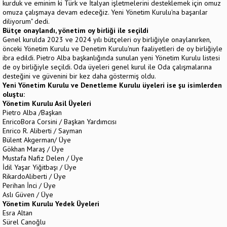
kurduk ve eminim ki Türk ve İtalyan işletmelerini desteklemek için omuz
omuza çalışmaya devam edeceğiz. Yeni Yönetim Kurulu'na başarılar
diliyorum" dedi.
Bütçe onaylandı, yönetim oy birliği ile seçildi
Genel kurulda 2023 ve 2024 yılı bütçeleri oy birliğiyle onaylanırken,
önceki Yönetim Kurulu ve Denetim Kurulu'nun faaliyetleri de oy birliğiyle
ibra edildi. Pietro Alba başkanlığında sunulan yeni Yönetim Kurulu listesi
de oy birliğiyle seçildi. Oda üyeleri genel kurul ile Oda çalışmalarına
desteğini ve güvenini bir kez daha göstermiş oldu.
Yeni Yönetim Kurulu ve Denetleme Kurulu üyeleri ise şu isimlerden
oluştu:
Yönetim Kurulu Asil Üyeleri
Pietro Alba /Başkan
EnricoBora Corsini / Başkan Yardımcısı
Enrico R. Aliberti / Sayman
Bülent Akgerman/ Üye
Gökhan Maraş / Üye
Mustafa Nafiz Delen / Üye
İdil Yaşar Yiğitbaşı / Üye
RikardoAliberti / Üye
Perihan İnci / Üye
Aslı Güven / Üye
Yönetim Kurulu Yedek Üyeleri
Esra Altan
Sürel Canoğlu