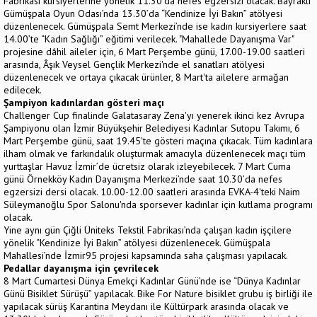
Fabrikası kursiyerlerine yönelik 11.30’da nefes egzersizi olacak. Bayraklı
Gümüşpala Oyun Odası’nda 13.30’da “Kendinize İyi Bakın” atölyesi
düzenlenecek. Gümüşpala Semt Merkezi’nde ise kadın kursiyerlere saat
14.00’te “Kadın Sağlığı” eğitimi verilecek. "Mahallede Dayanışma Var"
projesine dâhil aileler için, 6 Mart Perşembe günü, 17.00-19.00 saatleri
arasında, Âşık Veysel Gençlik Merkezi'nde el sanatları atölyesi
düzenlenecek ve ortaya çıkacak ürünler, 8 Mart'ta ailelere armağan
edilecek.
Şampiyon kadınlardan gösteri maçı
Challenger Cup finalinde Galatasaray Zena'yı yenerek ikinci kez Avrupa
Şampiyonu olan İzmir Büyükşehir Belediyesi Kadınlar Sutopu Takımı, 6
Mart Perşembe günü, saat 19.45'te gösteri maçına çıkacak. Tüm kadınlara
ilham olmak ve farkındalık oluşturmak amacıyla düzenlenecek maçı tüm
yurttaşlar Havuz İzmir’de ücretsiz olarak izleyebilecek. 7 Mart Cuma
günü Örnekköy Kadın Dayanışma Merkezi’nde saat 10.30’da nefes
egzersizi dersi olacak. 10.00-12.00 saatleri arasında EVKA-4'teki Naim
Süleymanoğlu Spor Salonu'nda sporsever kadınlar için kutlama programı
olacak.
Yine aynı gün Çiğli Üniteks Tekstil Fabrikası’nda çalışan kadın işçilere
yönelik “Kendinize İyi Bakın” atölyesi düzenlenecek. Gümüşpala
Mahallesi’nde İzmir95 projesi kapsamında saha çalışması yapılacak.
Pedallar dayanışma için çevrilecek
8 Mart Cumartesi Dünya Emekçi Kadınlar Günü’nde ise “Dünya Kadınlar
Günü Bisiklet Sürüşü” yapılacak. Bike For Nature bisiklet grubu iş birliği ile
yapılacak sürüş Karantina Meydanı ile Kültürpark arasında olacak ve