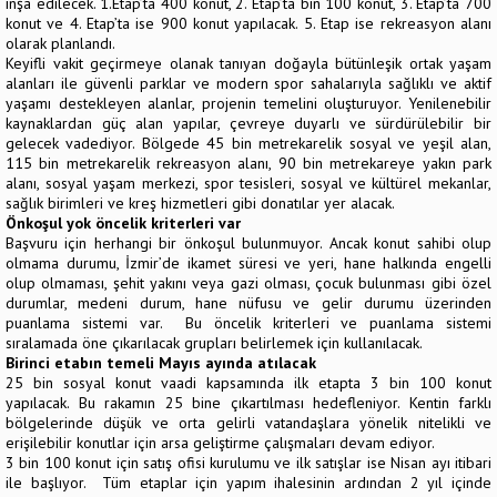
inşa edilecek. 1.Etap’ta 400 konut, 2. Etap’ta bin 100 konut, 3. Etap’ta 700
konut ve 4. Etap’ta ise 900 konut yapılacak. 5. Etap ise rekreasyon alanı
olarak planlandı.
Keyifli vakit geçirmeye olanak tanıyan doğayla bütünleşik ortak yaşam
alanları ile güvenli parklar ve modern spor sahalarıyla sağlıklı ve aktif
yaşamı destekleyen alanlar, projenin temelini oluşturuyor. Yenilenebilir
kaynaklardan güç alan yapılar, çevreye duyarlı ve sürdürülebilir bir
gelecek vadediyor. Bölgede 45 bin metrekarelik sosyal ve yeşil alan,
115 bin metrekarelik rekreasyon alanı, 90 bin metrekareye yakın park
alanı, sosyal yaşam merkezi, spor tesisleri, sosyal ve kültürel mekanlar,
sağlık birimleri ve kreş hizmetleri gibi donatılar yer alacak.
Önkoşul yok öncelik kriterleri var
Başvuru için herhangi bir önkoşul bulunmuyor. Ancak konut sahibi olup
olmama durumu, İzmir’de ikamet süresi ve yeri, hane halkında engelli
olup olmaması, şehit yakını veya gazi olması, çocuk bulunması gibi özel
durumlar, medeni durum, hane nüfusu ve gelir durumu üzerinden
puanlama sistemi var. Bu öncelik kriterleri ve puanlama sistemi
sıralamada öne çıkarılacak grupları belirlemek için kullanılacak.
Birinci etabın temeli Mayıs ayında atılacak
25 bin sosyal konut vaadi kapsamında ilk etapta 3 bin 100 konut
yapılacak. Bu rakamın 25 bine çıkartılması hedefleniyor. Kentin farklı
bölgelerinde düşük ve orta gelirli vatandaşlara yönelik nitelikli ve
erişilebilir konutlar için arsa geliştirme çalışmaları devam ediyor.
3 bin 100 konut için satış ofisi kurulumu ve ilk satışlar ise Nisan ayı itibari
ile başlıyor. Tüm etaplar için yapım ihalesinin ardından 2 yıl içinde