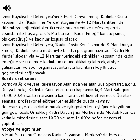
İzmir Büyükşehir Belediyesi’nin 8 Mart Dünya Emekçi Kadınlar Günü
kapsamında “Kadın Her Yerde” sloganı ile 4- 12 Mart tarihlerinde
düzenleyeceği etkinlikler ücretsiz buz pateni ve nefes egzersizi
seansları ile başlayacak. 8 Mart’ta ise “Kadın Emeği” konulu panel,
bisiklet sürüşü ve kadınlar koşusu olacak.
İzmir Büyükşehir Belediyesi, “Kadın Dostu Kent” İzmir’de 8 Mart Dünya
Emekçi Kadınlar Günü nedeniyle bir dizi program hazırladı. “Kadın Her
Yerde” sloganıyla 4-12 Mart tarihlerindeki etkinlikler kapsamında kadın
emeğine ve üretimde kadınların rolüne dikkat çekilecek, atölye
çalışmaları ve spor organizasyonlarıyla kadınların keyifli vakit
geçirmeleri sağlanacak.
Buzda özel seans
Bornova Âşık Veysel Rekreasyon Alanı'nda yer alan Buz Sporları Salonu,
Dünya Emekçi Kadınlar Günü etkinlikleri kapsamında, 4 Mart Salı günü
20.00-20.45 saatleri arasında kadınlara özel hizmet verecek. Ücretsiz
seansta profesyonel eğitmenler eşliğinde buzda kaymayı
deneyimleyecek kadınlar müzik ve ışık gösterileri eşliğinde keyifli bir
gün geçirecek. Örnekköy Kadın Dayanışma Merkezi’nde Meslek Fabrikası
kadın kursiyerlerine saat 10.30 ve saat 14.00’te nefes egzersizi
yaptırılacak.
Atölye ve eğitimler
5 Mart Salı günü Örnekköy Kadın Dayanışma Merkezi’nde Meslek