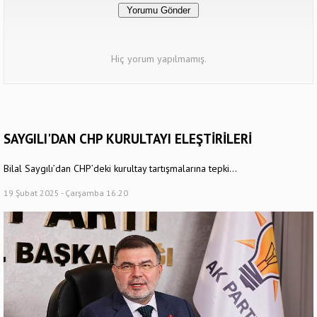
Hiç yorum yapılmamış.
SAYGILI'DAN CHP KURULTAYI ELEŞTİRİLERİ
Bilal Saygılı’dan CHP’deki kurultay tartışmalarına tepki…
19 Şubat 2025 - Çarşamba 16:20