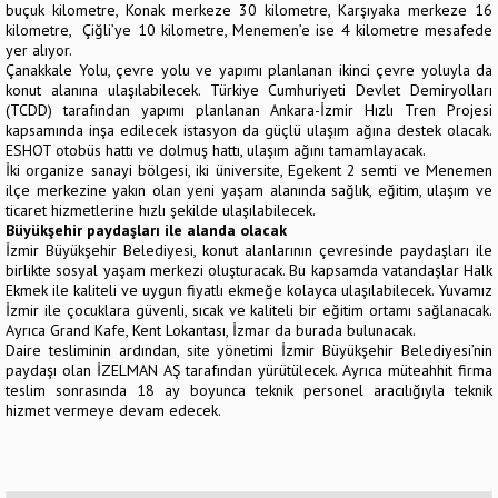
buçuk kilometre, Konak merkeze 30 kilometre, Karşıyaka merkeze 16
kilometre, Çiğli’ye 10 kilometre, Menemen’e ise 4 kilometre mesafede
yer alıyor.
Çanakkale Yolu, çevre yolu ve yapımı planlanan ikinci çevre yoluyla da
konut alanına ulaşılabilecek. Türkiye Cumhuriyeti Devlet Demiryolları
(TCDD) tarafından yapımı planlanan Ankara-İzmir Hızlı Tren Projesi
kapsamında inşa edilecek istasyon da güçlü ulaşım ağına destek olacak.
ESHOT otobüs hattı ve dolmuş hattı, ulaşım ağını tamamlayacak.
İki organize sanayi bölgesi, iki üniversite, Egekent 2 semti ve Menemen
ilçe merkezine yakın olan yeni yaşam alanında sağlık, eğitim, ulaşım ve
ticaret hizmetlerine hızlı şekilde ulaşılabilecek.
Büyükşehir paydaşları ile alanda olacak
İzmir Büyükşehir Belediyesi, konut alanlarının çevresinde paydaşları ile
birlikte sosyal yaşam merkezi oluşturacak. Bu kapsamda vatandaşlar Halk
Ekmek ile kaliteli ve uygun fiyatlı ekmeğe kolayca ulaşılabilecek. Yuvamız
İzmir ile çocuklara güvenli, sıcak ve kaliteli bir eğitim ortamı sağlanacak.
Ayrıca Grand Kafe, Kent Lokantası, İzmar da burada bulunacak.
Daire tesliminin ardından, site yönetimi İzmir Büyükşehir Belediyesi’nin
paydaşı olan İZELMAN AŞ tarafından yürütülecek. Ayrıca müteahhit firma
teslim sonrasında 18 ay boyunca teknik personel aracılığıyla teknik
hizmet vermeye devam edecek.