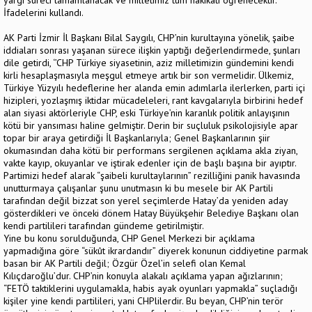
İfadelerini kullandı.
AK Parti İzmir İl Başkanı Bilal Saygılı, CHP’nin kurultayına yönelik, şaibe
iddiaları sonrası yaşanan sürece ilişkin yaptığı değerlendirmede, şunları
dile getirdi, ‘’CHP Türkiye siyasetinin, aziz milletimizin gündemini kendi
kirli hesaplaşmasıyla meşgul etmeye artık bir son vermelidir. Ülkemiz,
Türkiye Yüzyılı hedeflerine her alanda emin adımlarla ilerlerken, parti içi
hizipleri, yozlaşmış iktidar mücadeleleri, rant kavgalarıyla birbirini hedef
alan siyasi aktörleriyle CHP, eski Türkiye’nin karanlık politik anlayışının
kötü bir yansıması haline gelmiştir. Derin bir suçluluk psikolojisiyle apar
topar bir araya getirdiği İl Başkanlarıyla; Genel Başkanlarının şiir
okumasından daha kötü bir performans sergilenen açıklama akla ziyan,
vakte kayıp, okuyanlar ve iştirak edenler için de başlı başına bir ayıptır.
Partimizi hedef alarak “şaibeli kurultaylarının” rezilliğini panik havasında
unutturmaya çalışanlar şunu unutmasın ki bu mesele bir AK Partili
tarafından değil bizzat son yerel seçimlerde Hatay’da yeniden aday
gösterdikleri ve önceki dönem Hatay Büyükşehir Belediye Başkanı olan
kendi partilileri tarafından gündeme getirilmiştir.
Yine bu konu sorulduğunda, CHP Genel Merkezi bir açıklama
yapmadığına göre “sükût ikrardandır” diyerek konunun ciddiyetine parmak
basan bir AK Partili değil; Özgür Özel’in selefi olan Kemal
Kılıçdaroğlu’dur. CHP’nin konuyla alakalı açıklama yapan ağızlarının;
“FETÖ taktiklerini uygulamakla, habis ayak oyunları yapmakla” suçladığı
kişiler yine kendi partilileri, yani CHPlilerdir. Bu beyan, CHP’nin terör