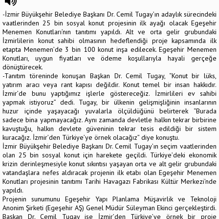
-İzmir Büyükşehir Belediye Başkanı Dr. Cemil Tugay’ın adaylık sürecindeki
vaatlerinden 25 bin sosyal konut projesinin ilk ayağı olacak Egeşehir
Menemen Konutları’nın tanıtımı yapıldı. Alt ve orta gelir grubundaki
İzmirlilerin konut sahibi olmasının hedeflendiği proje kapsamında ilk
etapta Menemen’de 3 bin 100 konut inşa edilecek. Egeşehir Menemen
Konutları, uygun fiyatları ve ödeme koşullarıyla hayali gerçeğe
dönüştürecek.
-Tanıtım töreninde konuşan Başkan Dr. Cemil Tugay, “Konut bir lüks,
yatırım aracı veya rant kapısı değildir. Konut temel bir insan hakkıdır.
İzmir’de bunu yaptığımız işlerle göstereceğiz. İzmirlileri ev sahibi
yapmak istiyoruz” dedi. Tugay, bir ülkenin gelişmişliğinin insanlarının
huzur içinde yaşayacağı yuvalarla ölçüldüğünü belirterek “Burada
sadece bina yapmayacağız. Aynı zamanda devletle halkın tekrar birbirine
kavuştuğu, halkın devlete güveninin tekrar tesis edildiği bir sistem
kuracağız. İzmir’den Türkiye’ye örnek olacağız” diye konuştu.
İzmir Büyükşehir Belediye Başkanı Dr. Cemil Tugay’ın seçim vaatlerinden
olan 25 bin sosyal konut için harekete geçildi. Türkiye’deki ekonomik
krizin derinleşmesiyle konut sıkıntısı yaşayan orta ve alt gelir grubundaki
vatandaşlara nefes aldıracak projenin ilk etabı olan Egeşehir Menemen
Konutları projesinin tanıtımı Tarihi Havagazı Fabrikası Kültür Merkezi’nde
yapıldı.
Projenin sunumunu Egeşehir Yapı Planlama Müşavirlik ve Teknoloji
Anonim Şirketi (Egeşehir AŞ) Genel Müdür Süleyman Ekinci gerçekleştirdi.
Başkan Dr. Cemil Tugay ise İzmir’den Türkiye’ye örnek bir proje