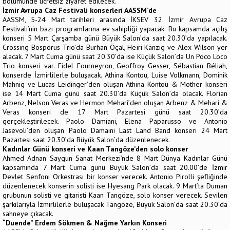
bölümünde ücretsiz ziyaret edilecek.
İzmir Avrupa Caz Festivali konserleri AASSM’de
AASSM, 5-24 Mart tarihleri arasında İKSEV 32. İzmir Avrupa Caz
Festivali’nin bazı programlarına ev sahipliği yapacak. Bu kapsamda açılış
konseri 5 Mart Çarşamba günü Büyük Salon’da saat 20.30’da yapılacak.
Crossing Bosporus Trio’da Burhan Öçal, Heiri Känzig ve Alex Wilson yer
alacak. 7 Mart Cuma günü saat 20.30’da ise Küçük Salon’da Un Poco Loco
Trio konseri var. Fidel Fourneyron, Geoffroy Gesser, Sébastian Béliah,
konserde İzmirlilerle buluşacak. Athina Kontou, Luise Volkmann, Dominik
Mahnig ve Lucas Leidinger’den oluşan Athina Kontou & Mother konseri
ise 14 Mart Cuma günü saat 20.30’da Küçük Salon’da olacak. Florian
Arbenz, Nelson Veras ve Hermon Mehari’den oluşan Arbenz & Mehari &
Veras konseri de 17 Mart Pazartesi günü saat 20.30’da
gerçekleştirilecek. Paolo Damiani, Elena Paparusso ve Antonio
Jasevoli’den oluşan Paolo Damaini Last Land Band konseri 24 Mart
Pazartesi saat 20.30’da Büyük Salon’da düzenlenecek.
Kadınlar Günü konseri ve Kaan Tangöze’den solo konser
Ahmed Adnan Saygun Sanat Merkezi’nde 8 Mart Dünya Kadınlar Günü
kapsamında 7 Mart Cuma günü Büyük Salon’da saat 20.00’de İzmir
Devlet Senfoni Orkestrası bir konser verecek. Antonio Pirolli şefliğinde
düzenlenecek konserin solisti ise Hyesang Park olacak. 9 Mart’ta Duman
grubunun solisti ve gitaristi Kaan Tangöze, solo konser verecek. Sevilen
şarkılarıyla İzmirlilerle buluşacak Tangöze, Büyük Salon’da saat 20.30’da
sahneye çıkacak.
“Duende” Erdem Sökmen & Nağme Yarkın Konseri