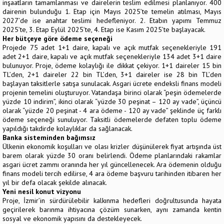
inşaatların tamamlanması ve dairelerin teslim edilmesi planlanıyor. 400
dairenin bulunduğu 1. Etap için Mayıs 2025’te temelin atılması, Mayıs
2027’de ise anahtar teslimi hedefleniyor. 2. Etabın yapımı Temmuz
2025’te, 3. Etap Eylül 2025’te, 4. Etap ise Kasım 2025’te başlayacak.
Her bütçeye göre ödeme seçeneği
Projede 75 adet 1+1 daire, kapalı ve açık mutfak seçenekleriyle 191
adet 2+1 daire, kapalı ve açık mutfak seçenekleriyle 134 adet 3+1 daire
bulunuyor. Proje, ödeme kolaylığı ile dikkat çekiyor. 1+1 daireler 15 bin
TL’den, 2+1 daireler 22 bin TL’den, 3+1 daireler ise 28 bin TL’den
başlayan taksitlerle satışa sunulacak. Asgari ücrete endeksli finans modeli
projenin temelini oluşturuyor. Vatandaşa birinci olarak “peşin ödemelerde
yüzde 10 indirim”, ikinci olarak “yüzde 30 peşinat – 120 ay vade”, üçüncü
olarak “yüzde 20 peşinat - 4 ara ödeme - 120 ay vade” şeklinde üç farklı
ödeme seçeneği sunuluyor. Taksitli ödemelerde defaten toplu ödeme
yapıldığı takdirde kolaylıklar da sağlanacak.
Banka sisteminden bağımsız
Ülkenin ekonomik koşulları ve olası krizler düşünülerek fiyat artışında üst
barem olarak yüzde 30 oranı belirlendi. Ödeme planlarındaki rakamlar
asgari ücret zammı oranında her yıl güncellenecek. Ara ödemenin olduğu
finans modeli tercih edilirse, 4 ara ödeme başvuru tarihinden itibaren her
yıl bir defa olacak şekilde alınacak.
Yeni nesil konut vizyonu
Proje, İzmir’in sürdürülebilir kalkınma hedefleri doğrultusunda hayata
geçirilerek barınma ihtiyacına çözüm sunarken, aynı zamanda kentin
sosyal ve ekonomik yapısını da destekleyecek.