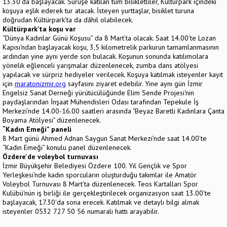
13.30’da başlayacak. Sürüşe katılan tüm bisikletliler, Kültürpark içindeki
koşuya eşlik ederek tur atacak. İsteyen yurttaşlar, bisiklet turuna
doğrudan Kültürpark’ta da dâhil olabilecek.
Kültürpark’ta koşu var
“Dünya Kadınlar Günü Koşusu” da 8 Mart’ta olacak. Saat 14.00’te Lozan
Kapısı'ndan başlayacak koşu, 3,5 kilometrelik parkurun tamamlanmasının
ardından yine aynı yerde son bulacak. Koşunun sonunda katılımcılara
yönelik eğlenceli yarışmalar düzenlenecek, zumba dans atölyesi
yapılacak ve sürpriz hediyeler verilecek. Koşuya katılmak isteyenler kayıt
için
maratonizmir.org
sayfasını ziyaret edebilir. Yine aynı gün İzmir
Engelsiz Sanat Derneği yürütücülüğünde Elim Sende Projesi'nin
paydaşlarından İnşaat Mühendisleri Odası tarafından Tepekule İş
Merkezi’nde 14.00-16.00 saatleri arasında "Beyaz Baretli Kadınlara Çanta
Boyama Atölyesi" düzenlenecek.
“Kadın Emeği” paneli
8 Mart günü Ahmed Adnan Saygun Sanat Merkezi’nde saat 14.00’te
“Kadın Emeği” konulu panel düzenlenecek.
Özdere'de voleybol turnuvası
İzmir Büyükşehir Belediyesi Özdere 100. Yıl Gençlik ve Spor
Yerleşkesi'nde kadın sporcuların oluşturduğu takımlar ile Amatör
Voleybol Turnuvası 8 Mart’ta düzenlenecek. Teos Kartalları Spor
Kulübü'nün iş birliği ile gerçekleştirilecek organizasyon saat 13.00'te
başlayacak, 17.30'da sona erecek. Katılmak ve detaylı bilgi almak
isteyenler 0532 727 50 56 numaralı hattı arayabilir.