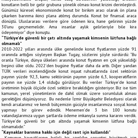
konutların belli bir gelir grubuna yönelik olması konut krizini derinleştirdi.
Günümüz küresel ekonomisinde konut bir birikim aracı olarak ön plana
çıkarken barınma ikinci plana atılmış durumda. Konut bir finansal araca
dönüştü. Uluslararası verilere göre ödenen kira, hane gelirinin yüzde
30’unu geçmemelidir. Ama insanlar aylık gelirleriyle bile kira
ödeyemiyor” diye konuştu.
“Türkiye’de güvenli bir çatı altında yaşamak kimsenin lütfuna bağlı
olmamalı”
2010-2022 yılları arasında ülke genelinde konut fiyatlarının yüzde 91
oranında arttığını söyleyen Başkan Tugay, sözlerini şöyle sürdürdü: “Bu
oranla Türkiye, dünya ülkeleri arasında konut fiyatının en çok yükseldiği
beşinci ülke oldu. 2022’den bugüne fiyatlar daha da arttı. Diğer yandan
TÜİK verileri incelendiğinde konut inşaat ruhsatlarında özel sektörün
payının yüzde 92,3, kamu sektörünün payının yüzde 6,3, kooperatiflerin
payının ise yüzde 1,4 olduğu görülüyor. Bu veriler Türkiye’de konut
üretiminin büyük ölçüde özel sektöre bırakıldığını gösteriyor. Biz ise tüm
kamunun, yerel yönetimlerin de dahil olmak üzere sorumluluk alması
gerektiğini düşünüyoruz. Bu nedenle İzmir Büyükşehir Belediyesi olarak
kendi arsalarımız ve kendi bütçemizin gücüyle insanlarımıza sosyal konut
yapmayı bir görev edindik. Menemen’de 3 bin 100 konutu
vatandaşlarımıza uygun şartlarda ödeme imkanıyla sunma kararını verdik.
Türkiye’de güvenli bir çatı altında yaşamak kimsenin lütfuna bağlı
olmamalıdır.”
“Kaynaklar barınma hakkı için değil rant için kullanıldı”
Kamunun kaynaklarının belirli bir azınlığın servetini büyütmek için