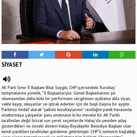
SİYASET
AK Parti İzmir İl Başkanı Bilal Saygılı, CHP içerisindeki ‘Kurultay’
tartışmalarına yönelik, ‘’İl Başkanlarıyla; Genel Başkanlarının şiir
okumasından daha kötü bir performans sergilenen açıklama akla ziyan,
vakte kayıp, okuyanlar ve iştirak edenler için de başlı başına bir ayıptır.
Partimizi hedef alarak “şaibeli kurultaylarının” rezilliğini panik havasında
unutturmaya çalışanlar şunu unutmasın ki bu mesele bir AK Partili
tarafından değil bizzat son yerel seçimlerde Hatay’da yeniden aday
gösterdikleri ve önceki dönem Hatay Büyükşehir Belediye Başkanı olan
kendi partilileri tarafından gündeme getirilmiştir. CHP’li isimlerin başlattığı
yargı süreci tamamlanacak ve milletimiz tüm hakikati öğrenecektir.’’