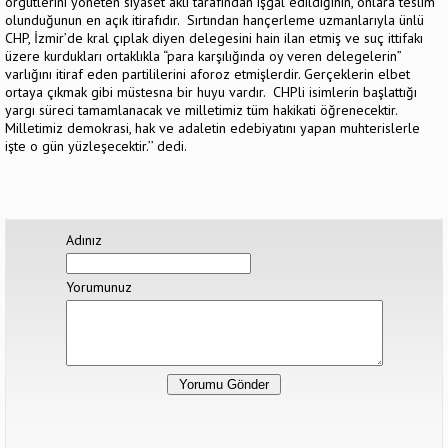
örgütlerini yöneten siyaset aklı tarafından işgal edildiğinin, onlara teslim
olunduğunun en açık itirafıdır. Sırtından hançerleme uzmanlarıyla ünlü
CHP, İzmir’de kral çıplak diyen delegesini hain ilan etmiş ve suç ittifakı
üzere kurdukları ortaklıkla “para karşılığında oy veren delegelerin”
varlığını itiraf eden partililerini aforoz etmişlerdir. Gerçeklerin elbet
ortaya çıkmak gibi müstesna bir huyu vardır. CHPli isimlerin başlattığı
yargı süreci tamamlanacak ve milletimiz tüm hakikati öğrenecektir.
Milletimiz demokrasi, hak ve adaletin edebiyatını yapan muhterislerle
işte o gün yüzleşecektir.’’ dedi.
Adınız
Yorumunuz