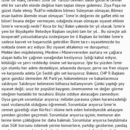
ehil bir sarrafın elinde değilse ham taştan öteye gidemez. Ziya Paşa ne
güzel ifade etmiş: “Âsâf'ın mikdârını bilmez Süleyman olmayan, Bilmez
insan kadrini âlemde insan olmayan.” İzmir’in değerini de gaflet ehli ne
bilsin! İnsana değer vermeyen, odağında insan olmayan siyaset ehlinin
İzmir’e vereceği nedir? Koca bir hiç! Bakın yakında bir yıl olacak. İzmir’e
yeni bir Büyükşehir Belediye Başkanı seçileli tam bir yıl… Bu süreçte adı
kooperatif yolsuzluklarıyla özdeşleşen bir il Başkanı ile birlikte İzmir’e
sadece kasvet ve başarısızlık getirdiler. Bizim tarz-ı siyasetimizde bu
noktada önem arz ediyor. Biz siyaset ahlakımızı ve duruşumuz;
Mekke’den müjdelenmiş, Medine-i Münevvereden asırlara ve çağlara
ulaşan kutlu bir çağrının sunağından besliyoruz. İyiliği kabul ediyor,
kötülüğü ve şerri reddedip önüne set kuruyoruz. İşte bu yüzden İzmir
için olumlu her adımı destekliyor, arkasında duruyor, şerre ise fren oluyor
ve karşısında adeta Çin Seddi gibi set kuruyoruz. Bakınız, CHP İl Başkanı
gece gündüz demeden AK Parti’ye, hükümetimize ve bakanlarımıza
saldırıyor. Saldırıyor kelimesini bilhassa kullanıyorum. Çünkü yaptığı şey
siyaset değil; ucuz bir popülist kaygının, önemsenme ve değer görme
isteğinin hastalıklı bir tezahürü. Böyle ciddiye alınacağını zannediyor.
Oysa gerçek sorumlular arıyorsa; milletin parasına çöken haramzadeliği
nasıl vicdansızlık olduğunu öğrenmeli. Sorumlular arıyorsa İzmir’in
cennet güzelliği olan Körfez’i ölüme terk eden belediyecilik anlayışını
yeniden gözden geçirmeli. Sorumlular arıyorsa işçinin, memurun alın
terine kimin çöktüğüne bir daha bakmalı. Sorumlular arıyorsa beytülmala
olan SGK borcunu ödemek yerine konserlere, yurtdışı gezilerine, yandaş