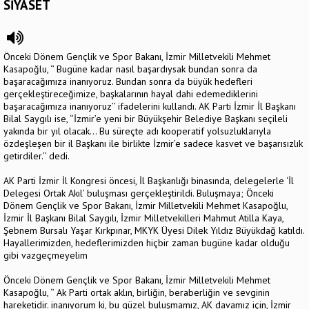
SİYASET
Önceki Dönem Gençlik ve Spor Bakanı, İzmir Milletvekili Mehmet
Kasapoğlu, ‘’ Bugüne kadar nasıl başardıysak bundan sonra da
başaracağımıza inanıyoruz. Bundan sonra da büyük hedefleri
gerçekleştireceğimize, başkalarının hayal dahi edemediklerini
başaracağımıza inanıyoruz’’ ifadelerini kullandı. AK Parti İzmir İl Başkanı
Bilal Saygılı ise, ‘’İzmir’e yeni bir Büyükşehir Belediye Başkanı seçileli
yakında bir yıl olacak… Bu süreçte adı kooperatif yolsuzluklarıyla
özdeşleşen bir il Başkanı ile birlikte İzmir’e sadece kasvet ve başarısızlık
getirdiler.’’ dedi.
AK Parti İzmir İl Kongresi öncesi, İl Başkanlığı binasında, delegelerle ‘İl
Delegesi Ortak Akıl’ buluşması gerçekleştirildi. Buluşmaya; Önceki
Dönem Gençlik ve Spor Bakanı, İzmir Milletvekili Mehmet Kasapoğlu,
İzmir İl Başkanı Bilal Saygılı, İzmir Milletvekilleri Mahmut Atilla Kaya,
Şebnem Bursalı Yaşar Kırkpınar, MKYK Üyesi Dilek Yıldız Büyükdağ katıldı.
Hayallerimizden, hedeflerimizden hiçbir zaman bugüne kadar olduğu
gibi vazgeçmeyelim
Önceki Dönem Gençlik ve Spor Bakanı, İzmir Milletvekili Mehmet
Kasapoğlu, ‘’ Ak Parti ortak aklın, birliğin, beraberliğin ve sevginin
hareketidir. inanıyorum ki, bu güzel buluşmamız, AK davamız için, İzmir