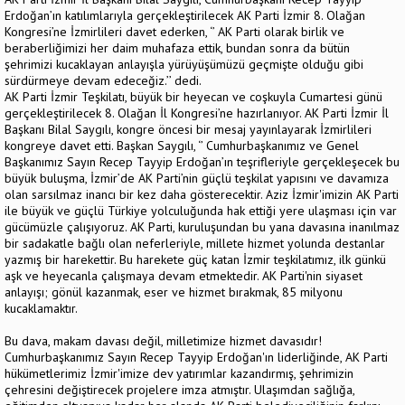
Erdoğan’ın katılımlarıyla gerçekleştirilecek AK Parti İzmir 8. Olağan
Kongresi’ne İzmirlileri davet ederken, ‘’ AK Parti olarak birlik ve
beraberliğimizi her daim muhafaza ettik, bundan sonra da bütün
şehrimizi kucaklayan anlayışla yürüyüşümüzü geçmişte olduğu gibi
sürdürmeye devam edeceğiz.’’ dedi.
AK Parti İzmir Teşkilatı, büyük bir heyecan ve coşkuyla Cumartesi günü
gerçekleştirilecek 8. Olağan İl Kongresi’ne hazırlanıyor. AK Parti İzmir İl
Başkanı Bilal Saygılı, kongre öncesi bir mesaj yayınlayarak İzmirlileri
kongreye davet etti. Başkan Saygılı, ‘’ Cumhurbaşkanımız ve Genel
Başkanımız Sayın Recep Tayyip Erdoğan’ın teşrifleriyle gerçekleşecek bu
büyük buluşma, İzmir’de AK Parti’nin güçlü teşkilat yapısını ve davamıza
olan sarsılmaz inancı bir kez daha gösterecektir. Aziz İzmir'imizin AK Parti
ile büyük ve güçlü Türkiye yolculuğunda hak ettiği yere ulaşması için var
gücümüzle çalışıyoruz. AK Parti, kuruluşundan bu yana davasına inanılmaz
bir sadakatle bağlı olan neferleriyle, millete hizmet yolunda destanlar
yazmış bir harekettir. Bu harekete güç katan İzmir teşkilatımız, ilk günkü
aşk ve heyecanla çalışmaya devam etmektedir. AK Parti'nin siyaset
anlayışı; gönül kazanmak, eser ve hizmet bırakmak, 85 milyonu
kucaklamaktır.
Bu dava, makam davası değil, milletimize hizmet davasıdır!
Cumhurbaşkanımız Sayın Recep Tayyip Erdoğan'ın liderliğinde, AK Parti
hükümetlerimiz İzmir'imize dev yatırımlar kazandırmış, şehrimizin
çehresini değiştirecek projelere imza atmıştır. Ulaşımdan sağlığa,