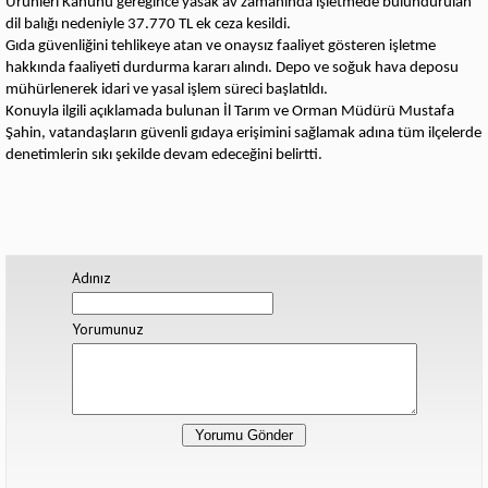
Ürünleri Kanunu gereğince yasak av zamanında işletmede bulundurulan
dil balığı nedeniyle 37.770 TL ek ceza kesildi.
Gıda güvenliğini tehlikeye atan ve onaysız faaliyet gösteren işletme
hakkında faaliyeti durdurma kararı alındı. Depo ve soğuk hava deposu
mühürlenerek idari ve yasal işlem süreci başlatıldı.
Konuyla ilgili açıklamada bulunan İl Tarım ve Orman Müdürü Mustafa
Şahin, vatandaşların güvenli gıdaya erişimini sağlamak adına tüm ilçelerde
denetimlerin sıkı şekilde devam edeceğini belirtti.
Adınız
Yorumunuz