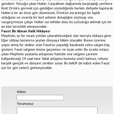
gönderir. Yolcuğa çıkan Hutter, Carpathian dağlarında karşılaştığı yerlilere
Kont Orlok'u görmek için geldiğini söylediğinde herkes dehşete kapılarak
Hutter'a bir an önce geri dönmesini, Orlok'un esrarengiz bir kişilik
olduğunu ve civarda bir kurt adamın dolaştığını söyleyip onu
vazgeçirmeye çalışır. Hutter ise tehlike dolu bu yolculuğa atılmak için bir
an bile tereddüt etmeyecektir.
Faust Bir Alman Halk Hikâyesi
Mephisto, iyi bir insanı yoldan çıkarabileceğine dair tanrıyla iddiaya girer.
Eğer iddiayı kazanırsa şeytan dünyaya hâkim olacaktır. Bunun üzerine,
yaşını almış bir doktor olan Faust’un yaşadığı kasabada veba salgını baş
gösterir. Faust salgının önüne geçemez ve isyan eder. Bu sırada ortaya
çıkan Mephisto şeytanla anlaşması halinde ona salgının çaresini
bahşedeceği 24 saat tanır fakat anlaşma bununla sınırlı kalmaz, ruhuna
karşılık gençlik ve dünyevi zevkler sunar. Bu teklifi de kabul eden Faust
için bir gün yeterli gelmeyecektir.
Adınız
Yorumunuz