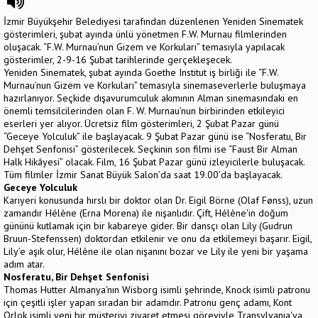
İzmir Büyükşehir Belediyesi tarafından düzenlenen Yeniden Sinematek
gösterimleri, şubat ayında ünlü yönetmen F.W. Murnau filmlerinden
oluşacak. “F.W. Murnau’nun Gizem ve Korkuları” temasıyla yapılacak
gösterimler, 2-9-16 Şubat tarihlerinde gerçekleşecek.
Yeniden Sinematek, şubat ayında Goethe Institut iş birliği ile “F.W.
Murnau’nun Gizem ve Korkuları” temasıyla sinemaseverlerle buluşmaya
hazırlanıyor. Seçkide dışavurumculuk akımının Alman sinemasındaki en
önemli temsilcilerinden olan F. W. Murnau’nun birbirinden etkileyici
eserleri yer alıyor. Ücretsiz film gösterimleri, 2 Şubat Pazar günü
“Geceye Yolculuk” ile başlayacak. 9 Şubat Pazar günü ise “Nosferatu, Bir
Dehşet Senfonisi” gösterilecek. Seçkinin son filmi ise “Faust Bir Alman
Halk Hikâyesi” olacak. Film, 16 Şubat Pazar günü izleyicilerle buluşacak.
Tüm filmler İzmir Sanat Büyük Salon’da saat 19.00’da başlayacak.
Geceye Yolculuk
Kariyeri konusunda hırslı bir doktor olan Dr. Eigil Börne (Olaf Fønss), uzun
zamandır Hélène (Erna Morena) ile nişanlıdır. Çift, Hélène'in doğum
gününü kutlamak için bir kabareye gider. Bir dansçı olan Lily (Gudrun
Bruun-Stefenssen) doktordan etkilenir ve onu da etkilemeyi başarır. Eigil,
Lily’e aşık olur, Hélène ile olan nişanını bozar ve Lily ile yeni bir yaşama
adım atar.
Nosferatu, Bir Dehşet Senfonisi
Thomas Hutter Almanya'nın Wisborg isimli şehrinde, Knock isimli patronu
için çeşitli işler yapan sıradan bir adamdır. Patronu genç adamı, Kont
Orlok isimli yeni bir müşteriyi ziyaret etmesi göreviyle Transylvania'ya