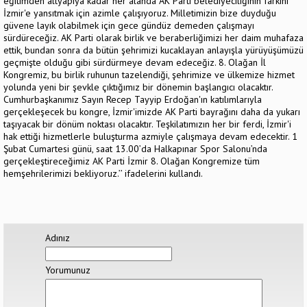
eğitimden altyapıya kadar her alanda AK Parti belediyeciliğinin farkını
İzmir'e yansıtmak için azimle çalışıyoruz. Milletimizin bize duyduğu
güvene layık olabilmek için gece gündüz demeden çalışmayı
sürdüreceğiz. AK Parti olarak birlik ve beraberliğimizi her daim muhafaza
ettik, bundan sonra da bütün şehrimizi kucaklayan anlayışla yürüyüşümüzü
geçmişte olduğu gibi sürdürmeye devam edeceğiz. 8. Olağan İl
Kongremiz, bu birlik ruhunun tazelendiği, şehrimize ve ülkemize hizmet
yolunda yeni bir şevkle çıktığımız bir dönemin başlangıcı olacaktır.
Cumhurbaşkanımız Sayın Recep Tayyip Erdoğan'ın katılımlarıyla
gerçekleşecek bu kongre, İzmir'imizde AK Parti bayrağını daha da yukarı
taşıyacak bir dönüm noktası olacaktır. Teşkilatımızın her bir ferdi, İzmir'i
hak ettiği hizmetlerle buluşturma azmiyle çalışmaya devam edecektir. 1
Şubat Cumartesi günü, saat 13.00’da Halkapınar Spor Salonu’nda
gerçekleştireceğimiz AK Parti İzmir 8. Olağan Kongremize tüm
hemşehrilerimizi bekliyoruz.’’ ifadelerini kullandı.
Adınız
Yorumunuz