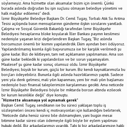
söylemeyiz. Ama hizmette olan aksamalar bizim için önemli. Çünkü
burada aslında doğrudan bu işin suçlusu olmayan belediye yönetimi ve
halk mağdur edilemez” dedi.
İzmir Büyükşehir Belediye Başkanı Dr. Cemil Tugay, Torbalı Atık Su Arıtma
Tesisi açılışında basın mensuplarının gündeme ilişkin sorularını yanıtladı.
Çalışma ve Sosyal Güvenlik Bakanlığı tarafından İzmir Büyükşehir
Belediyesi hesaplarına bloke koyularak İller Bankası payının kesilmesi
nedeniyle yaşanan krizi değerlendiren Başkan Tugay, “Biz aslında
borcumuzun önemli bir kısmını yapılandırdık. Ekim ayından beri ödüyoruz.
Yapılandırılmamış kısımla ilgili başvurumuza ise bir karşılık verilmedi şu
güne kadar. Bizi de kilitleyen, tam net açıklamanın yapılmaması. Ama son
güne kadar bekledik ki yapılandırılsın ve bir sorun yaşamayalım.
Maalesef şu güne kadar sonuç olumsuz oldu. İzmir Büyükşehir
Belediyesi, büyük bir kurum, güçlü bir kurum. Biz kendi kaynaklarımızla bu
borçları ödeyebiliriz. Bununla ilgili aslında hazırlıklarımızı yaptık. Sadece
yeni yıla denk gelmesi, mali yılın kapanması, yeni bir mali yılın başlaması
nedeniyle bazı finansal taleplerimizin karşılanması gecikti. Ama neticede
İzmir Büyükşehir Belediyesi böyle bir miktarda borcun altında ezilecek
bir kurum kesinlikle değil” diye konuştu.
“Hizmette aksamaya yol açmamak gerek”
Başkan Cemil Tugay, sendikanın ise bu süreci yaklaşan toplu iş
sözleşmeleri öncesi kendi iç motivasyonları için kullandığını belirterek,
“Neticede daha henüz süresi bile dolmamışken, yani bugün mesai
bitimine kadar süresi olan ödemeyle ilgili böyle bir eylem yapılması
hukuki değil. Biz arkadaşlarımızı uyardık. Tabi ki biz arkadaşlarımızın haklı