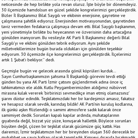
neticesinde de hep birlikte yola revan oluruz. İşte böyle bir dönemdeyiz.
30 ilçemizde hamdolsun en güzel şekilde kongrelerimizi gerçekleştirdik.
Bizler İl Başkanımız Bilal Saygılı ve ekibinin enerjisine, gayretine ve
çalışmasına şahitlik ediyoruz. Enerjisinden motivasyonundan, gayretinden
taviz vermeden fedakarca çalışmaya devam etti. Bilal Saygılı başkanımın,
yeni yönetimiyle birlikte bu heyecanının ve özverisinin daha artacağına
gönülden inanıyorum. Bu vesileyle AK Parti İl Başkanımız değerli Bilal
Saygılı'yı ve ekibini gönülden tebrik ediyorum. Aynı şekilde
milletvekillerimize bugün burada oldukları için gönülden teşekkür
ediyorum. 30 ilçemizde ilçe kongrelerimizi gerçekleştirdik. İlçelerimiz
artık 1 Şubat'ı bekliyor.’’ dedi.
Geçmişle bugün ve gelecek arasında gönül köprüleri kurduk…
Sayın Cumhurbaşkanımızın şahsıma İl Başkanlığı görevini tevdi ettiği
günden bu yana AK Parti İzmir çatısını güçlendirmek adına önce iç
tahkimatımızı ele aldık. Kutlu Peygamberimizden aldığımız nübüvvet
mirasına kulak vererek ‘birbirinizi sevmedikçe iman etmiş olamazsınız’
şiarını düstur edindik. Teşkilatımızdaki her bir kardeşimizi amasız, fakatsız
ve hesapsız olarak sevdik, karındaş bildik! AK Parti’nin kuruluş kodlarına,
ilk günkü aşkın filizlendiği o samimi atmosfere sadık kalarak önce
samimiyet dedik. Sorunları kapalı kapılar ardında, muhataplarının
gıyabında değil, bizzat yüz yüze, konuşarak hallettik. Böylece sorunları
büyüten değil, çözen bir teşkilat olarak gücümüze güç kattık. Has
dairemizi, İzmir teşkilatımızın her bir bireyinden oluşan 360 derecelik bir
muhabbet ve saygı halkası olarak tanımladık. Kimseyi dışarıda bırakmadık,