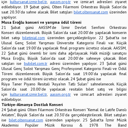
için
kultursanat.izmir.bel.tr
,
aassm.org.tr
ve izmir.art adresleri ziyaret
edilebiliyor. 19 Şubat günü, Olten Filarmoni Orkestrası Büyük Salon’da
saat 20.30’da sahne alacak. Bilet satışları
bilet.oltensanat.com
üzerinden
yapılıyor.
Musa Eroğlu konseri ve yarışma ödül töreni
21 Şubat günü AASSM’de İzmir Devlet Senfoni Orkestrası
Konseri düzenlenecek. Büyük Salon’da saat 20.00’de yapılacak konserin
bilet satışı
biletinial.com
üzerinden gerçekleştiriliyor. 22 Şubat’ta ise
Ulusal Genç Solist Yarışması Üniversite Kategorisi Finali var. Küçük
Salon’da saat 19.00’da yapılacak final programı ücretsiz olacak. AASSM,
22 Şubat günü önemli bir ismi daha ağırlayacak. Halk müziği sanatçısı
Musa Eroğlu, Büyük Salon’da saat 20.00’de sahneye çıkacak. Bilet
satışları ise
bubilet.com.tr
adresi üzerinden yapılıyor. 23 Şubat günü
Ulusal Genç Solist Yarışması Genç Profesyonel Kategorisi Finali ve Ödül
Töreni düzenlenecek. Büyük Salon’da saat 19.00’da yapılacak final
programı ve ödül töreni ücretsiz olacak. 24 Şubat günü ise
Rüya Taner Piyano Resitali “Asya'nın Tatlı Suları” sahnelenecek. Küçük
Salon’da saat 20.00’de yapılacak resitalin bilet satış ve bilgisi
için
kultursanat.izmir.bel.tr
,
aassm.org.tr
ve izmir.art adresleri ziyaret
edilebiliyor.
Türkiye-Almanya Dostluk Konseri
24 Şubat günü Olten Filarmoni Orkestrası Konseri “Kemal ile Latife Danslı
Anlatım”, Büyük Salon’da saat 20.30’da gerçekleştirilecek. Bilet satışları
ise
bilet.oltensanat.com
üzerinden yapılıyor. 25 Şubat’ta İzmir Müzik
Akademisi Popüler Müzik Korosu & 1978 The Band