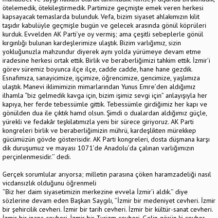
ötelemedik, ötekileştirmedik. Partimize geçmişte emek veren herkesi
kapsayacak temaslarda bulunduk. Vefa, bizim siyaset ahlakımızın kilit
taşıdır kabulüyle geçmişle bugün ve gelecek arasında gönül köprüleri
kurduk. Evvelden AK Parti’ye oy vermiş; ama çeşitli sebeplerle gönül
kırgınlığı bulunan kardeşlerimize ulaştık. Bizim varlığımız, sizin
yokluğunuzla mahzundur diyerek aynı yolda yürümeye devam etme
iradesine herkesi ortak ettik. Birlik ve beraberliğimizi tahkim ettik. İzmir’i
görev süremiz boyunca ilçe ilçe, cadde cadde, hane hane gezdik.
Esnafımıza, sanayicimize, işçimize, öğrencimize, gencimize, yaşlımıza
ulaştık. Manevi iklimimizin mimarlarından Yunus Emre’den aldığımız
ilhamla “biz gelmedik kavga için, bizim işimiz sevgi için” anlayışıyla her
kapıya, her ferde tebessümle gittik. Tebessümle girdiğimiz her kapı ve
gönülden dua ile çıktık hamd olsun. Şimdi o dualardan aldığımız güçle,
yürekli ve fedakâr teşkilatımızla yeni bir sürece giriyoruz. AK Parti
kongreleri birlik ve beraberliğimizin mührü, kardeşlikten mürekkep
gücümüzün gövde gösterisidir. AK Parti kongreleri, dosta düşmana karşı
dik duruşumuz ve mayası 1071’de Anadolu’da çalınan varlığımızın
perçinlenmesidir.’’ dedi.
Gerçek sorumlular arıyorsa; milletin parasına çöken haramzadeliği nasıl
vicdansızlık olduğunu öğrenmeli
‘’Biz her daim siyasetimizin merkezine evvela İzmir’i aldık.’’ diye
sözlerine devam eden Başkan Saygılı, ‘’İzmir bir medeniyet cevheri. İzmir
bir şehircilik cevheri. İzmir bir tarih cevheri. İzmir bir kültür-sanat cevheri.
İzmir bir inanç cevheri. İzmir bir Turizm cevheri. Gelin görün ki cevher