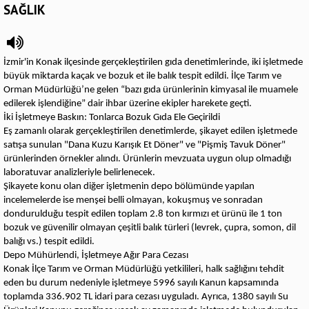
SAĞLIK
İzmir'in Konak ilçesinde gerçekleştirilen gıda denetimlerinde, iki işletmede
büyük miktarda kaçak ve bozuk et ile balık tespit edildi. İlçe Tarım ve
Orman Müdürlüğü’ne gelen “bazı gıda ürünlerinin kimyasal ile muamele
edilerek işlendiğine” dair ihbar üzerine ekipler harekete geçti.
İki İşletmeye Baskın: Tonlarca Bozuk Gıda Ele Geçirildi
Eş zamanlı olarak gerçekleştirilen denetimlerde, şikayet edilen işletmede
satışa sunulan "Dana Kuzu Karışık Et Döner" ve "Pişmiş Tavuk Döner"
ürünlerinden örnekler alındı. Ürünlerin mevzuata uygun olup olmadığı
laboratuvar analizleriyle belirlenecek.
Şikayete konu olan diğer işletmenin depo bölümünde yapılan
incelemelerde ise menşei belli olmayan, kokuşmuş ve sonradan
dondurulduğu tespit edilen toplam 2.8 ton kırmızı et ürünü ile 1 ton
bozuk ve güvenilir olmayan çeşitli balık türleri (levrek, çupra, somon, dil
balığı vs.) tespit edildi.
Depo Mühürlendi, İşletmeye Ağır Para Cezası
Konak İlçe Tarım ve Orman Müdürlüğü yetkilileri, halk sağlığını tehdit
eden bu durum nedeniyle işletmeye 5996 sayılı Kanun kapsamında
toplamda 336.902 TL idari para cezası uyguladı. Ayrıca, 1380 sayılı Su