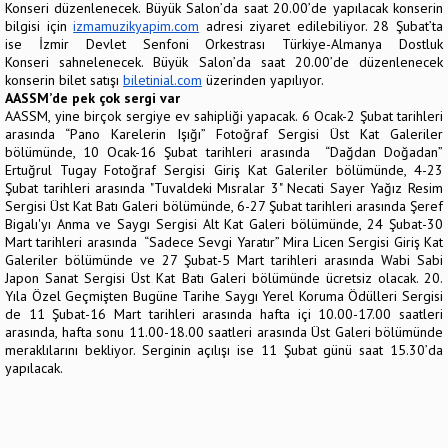
Konseri düzenlenecek. Büyük Salon’da saat 20.00’de yapılacak konserin
bilgisi için
izmamuzikyapim.com
adresi ziyaret edilebiliyor. 28 Şubat’ta
ise İzmir Devlet Senfoni Orkestrası Türkiye-Almanya Dostluk
Konseri sahnelenecek. Büyük Salon’da saat 20.00’de düzenlenecek
konserin bilet satışı
biletinial.com
üzerinden yapılıyor.
AASSM’de pek çok sergi var
AASSM, yine birçok sergiye ev sahipliği yapacak. 6 Ocak-2 Şubat tarihleri
arasında “Pano Karelerin Işığı” Fotoğraf Sergisi Üst Kat Galeriler
bölümünde, 10 Ocak-16 Şubat tarihleri arasında “Dağdan Doğadan”
Ertuğrul Tugay Fotoğraf Sergisi Giriş Kat Galeriler bölümünde, 4-23
Şubat tarihleri arasında "Tuvaldeki Mısralar 3" Necati Sayer Yağız Resim
Sergisi Üst Kat Batı Galeri bölümünde, 6-27 Şubat tarihleri arasında Şeref
Bigalı'yı Anma ve Saygı Sergisi Alt Kat Galeri bölümünde, 24 Şubat-30
Mart tarihleri arasında “Sadece Sevgi Yaratır” Mira Licen Sergisi Giriş Kat
Galeriler bölümünde ve 27 Şubat-5 Mart tarihleri arasında Wabi Sabi
Japon Sanat Sergisi Üst Kat Batı Galeri bölümünde ücretsiz olacak. 20.
Yıla Özel Geçmişten Bugüne Tarihe Saygı Yerel Koruma Ödülleri Sergisi
de 11 Şubat-16 Mart tarihleri arasında hafta içi 10.00-17.00 saatleri
arasında, hafta sonu 11.00-18.00 saatleri arasında Üst Galeri bölümünde
meraklılarını bekliyor. Serginin açılışı ise 11 Şubat günü saat 15.30’da
yapılacak.