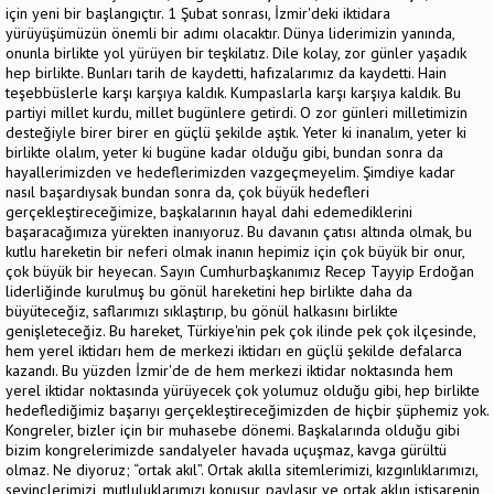
için yeni bir başlangıçtır. 1 Şubat sonrası, İzmir'deki iktidara
yürüyüşümüzün önemli bir adımı olacaktır. Dünya liderimizin yanında,
onunla birlikte yol yürüyen bir teşkilatız. Dile kolay, zor günler yaşadık
hep birlikte. Bunları tarih de kaydetti, hafızalarımız da kaydetti. Hain
teşebbüslerle karşı karşıya kaldık. Kumpaslarla karşı karşıya kaldık. Bu
partiyi millet kurdu, millet bugünlere getirdi. O zor günleri milletimizin
desteğiyle birer birer en güçlü şekilde aştık. Yeter ki inanalım, yeter ki
birlikte olalım, yeter ki bugüne kadar olduğu gibi, bundan sonra da
hayallerimizden ve hedeflerimizden vazgeçmeyelim. Şimdiye kadar
nasıl başardıysak bundan sonra da, çok büyük hedefleri
gerçekleştireceğimize, başkalarının hayal dahi edemediklerini
başaracağımıza yürekten inanıyoruz. Bu davanın çatısı altında olmak, bu
kutlu hareketin bir neferi olmak inanın hepimiz için çok büyük bir onur,
çok büyük bir heyecan. Sayın Cumhurbaşkanımız Recep Tayyip Erdoğan
liderliğinde kurulmuş bu gönül hareketini hep birlikte daha da
büyüteceğiz, saflarımızı sıklaştırıp, bu gönül halkasını birlikte
genişleteceğiz. Bu hareket, Türkiye'nin pek çok ilinde pek çok ilçesinde,
hem yerel iktidarı hem de merkezi iktidarı en güçlü şekilde defalarca
kazandı. Bu yüzden İzmir'de de hem merkezi iktidar noktasında hem
yerel iktidar noktasında yürüyecek çok yolumuz olduğu gibi, hep birlikte
hedeflediğimiz başarıyı gerçekleştireceğimizden de hiçbir şüphemiz yok.
Kongreler, bizler için bir muhasebe dönemi. Başkalarında olduğu gibi
bizim kongrelerimizde sandalyeler havada uçuşmaz, kavga gürültü
olmaz. Ne diyoruz; “ortak akıl”. Ortak akılla sitemlerimizi, kızgınlıklarımızı,
sevinçlerimizi, mutluluklarımızı konuşur, paylaşır ve ortak aklın istişarenin