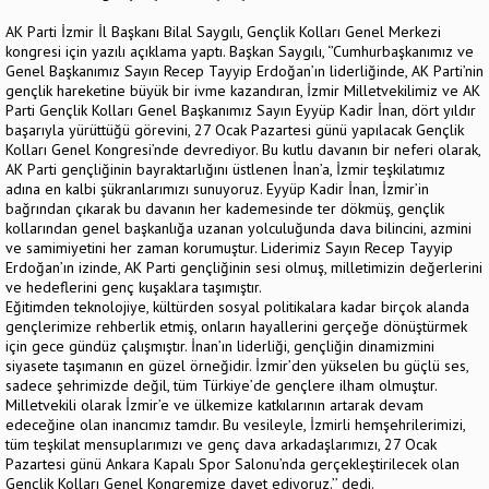
AK Parti İzmir İl Başkanı Bilal Saygılı, Gençlik Kolları Genel Merkezi
kongresi için yazılı açıklama yaptı. Başkan Saygılı, ‘’Cumhurbaşkanımız ve
Genel Başkanımız Sayın Recep Tayyip Erdoğan’ın liderliğinde, AK Parti’nin
gençlik hareketine büyük bir ivme kazandıran, İzmir Milletvekilimiz ve AK
Parti Gençlik Kolları Genel Başkanımız Sayın Eyyüp Kadir İnan, dört yıldır
başarıyla yürüttüğü görevini, 27 Ocak Pazartesi günü yapılacak Gençlik
Kolları Genel Kongresi’nde devrediyor. Bu kutlu davanın bir neferi olarak,
AK Parti gençliğinin bayraktarlığını üstlenen İnan’a, İzmir teşkilatımız
adına en kalbi şükranlarımızı sunuyoruz. Eyyüp Kadir İnan, İzmir’in
bağrından çıkarak bu davanın her kademesinde ter dökmüş, gençlik
kollarından genel başkanlığa uzanan yolculuğunda dava bilincini, azmini
ve samimiyetini her zaman korumuştur. Liderimiz Sayın Recep Tayyip
Erdoğan’ın izinde, AK Parti gençliğinin sesi olmuş, milletimizin değerlerini
ve hedeflerini genç kuşaklara taşımıştır.
Eğitimden teknolojiye, kültürden sosyal politikalara kadar birçok alanda
gençlerimize rehberlik etmiş, onların hayallerini gerçeğe dönüştürmek
için gece gündüz çalışmıştır. İnan’ın liderliği, gençliğin dinamizmini
siyasete taşımanın en güzel örneğidir. İzmir’den yükselen bu güçlü ses,
sadece şehrimizde değil, tüm Türkiye’de gençlere ilham olmuştur.
Milletvekili olarak İzmir’e ve ülkemize katkılarının artarak devam
edeceğine olan inancımız tamdır. Bu vesileyle, İzmirli hemşehrilerimizi,
tüm teşkilat mensuplarımızı ve genç dava arkadaşlarımızı, 27 Ocak
Pazartesi günü Ankara Kapalı Spor Salonu’nda gerçekleştirilecek olan
Gençlik Kolları Genel Kongremize davet ediyoruz.’’ dedi.