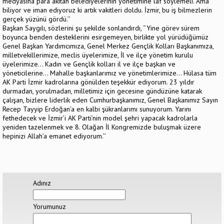
medyasına para akıtan belediyelerinin yönetimine laf söylemeli. Ama
biliyor ve iman ediyoruz ki artık vakitleri doldu. İzmir, bu iş bilmezlerin
gerçek yüzünü gördü.’’
Başkan Saygılı, sözlerini şu şekilde sonlandırdı, ‘’Yine görev sürem
boyunca benden desteklerini esirgemeyen, birlikte yol yürüdüğümüz
Genel Başkan Yardımcımıza, Genel Merkez Gençlik Kolları Başkanımıza,
milletvekillerimize, meclis üyelerimize, İl ve ilçe yönetim kurulu
üyelerimize… Kadın ve Gençlik kolları il ve ilçe başkan ve
yöneticilerine… Mahalle başkanlarımız ve yönetimlerimize… Hülasa tüm
AK Parti İzmir kadrolarına gönülden teşekkür ediyorum. 23 yıldır
durmadan, yorulmadan, milletimiz için gecesine gündüzüne katarak
çalışan, bizlere liderlik eden Cumhurbaşkanımız, Genel Başkanımız Sayın
Recep Tayyip Erdoğan’a en kalbi şükranlarımı sunuyorum. Yarını
fethedecek ve İzmir’i AK Parti’nin model şehri yapacak kadrolarla
yeniden tazelenmek ve 8. Olağan İl Kongremizde buluşmak üzere
hepinizi Allah’a emanet ediyorum.’’
Adınız
Yorumunuz