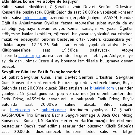
Etkinlikler, konser ve atölye ile başlıyor
Kültür sanat etkinlikleri, 7 Şubat’ta İzmir Devlet Senfoni Orkestrası
Konseri ile başlayacak. Büyük Salon’da saat 20.00’de yapılacak konserin
bilet satışı
biletinial.com
üzerinden gerçekleştiriliyor. AASSM, Gündüz
Öğüt ile Anlatılmayan Öyküler Yazma Atölyesi’ne şubat ayında da ev
sahipliği yapmaya devam ediyor. Keman sanatçısı ve yazar Öğüt’ün
atölyesine katılan İzmirliler, eğlenceli bir yazarlık yolculuğuna çıkarken,
müzik ve edebiyatın birbirini besleyen ortak yönleri, katılımcılara yeni
ufuklar açıyor. 12-19-26 Şubat tarihlerinde yapılacak atölye, Müzik
Kütüphanesi’nde saat 19.30’da başlayacak. Atölye
hakkında
aassm.org.tr
adresi üzerinden bilgi edinilebiliyor. Atölye, mayıs
ayı da dahil olmak üzere 4 ay boyunca İzmirlilerle buluşmaya devam
edecek.
Sevgililer Günü ve Fatih Erkoç konserleri
14 Şubat Sevgililer Günü, İzmir Devlet Senfoni Orkestrası Sevgililer
Günü Konseri ile renklenecek. Bu özel gecede verilecek konser, Büyük
Salon’da saat 20.00’de olacak. Bilet satışları ise
biletinial.com
üzerinden
yapılıyor. 15 Şubat günü ise pop ve caz müziğin önemli isimlerinden
Fatih Erkoç, AASSM’de sevenleri ile buluşacak. Fatih Erkoç, Büyük
Salon’da saat 20.00’de sahne alacak. Bilet satışları
ise
biletix.com
ve
bubilet.com.tr
üzerinden yapılıyor. 17 Şubat’ta
AASSM/ODA Trio Emerant Bach'a Saygı/Hommage A Bach Oda Müziği
Konseri var. Konser, J. S. Bach’ın eserleri ve Bach’ın müziğinden etkilenen
bestecilerin Bach’a ithaf edilmiş eserlerinden oluşuyor. Küçük Salon’da
saat 20.00’de düzenlenecek konserin bilet satış ve bilgisi