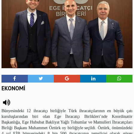
EKONOMİ
Bünyesindeki 12 ihracatçı birliğiyle Türk ihracatçılarının en büyük çatı
kuruluşlarından biri olan Ege İhracatçı Birlikleri’nde Koordinatör
Başkanlığa, Ege Hububat Bakliyat Yağlı Tohumlar ve Mamulleri İhracatçıları
Birliği Başkanı Muhammet Öztürk oy birliğiyle seçildi. Öztürk, önümüzdeki
4 yıl EİB bünyesindeki 8 bin 500 ihracatçının temsilcisi olarak görev