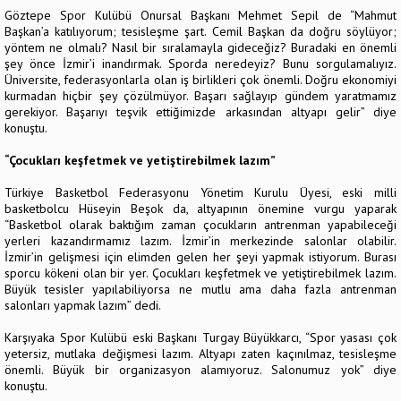
Göztepe Spor Kulübü Onursal Başkanı Mehmet Sepil de “Mahmut
Başkan’a katılıyorum; tesisleşme şart. Cemil Başkan da doğru söylüyor;
yöntem ne olmalı? Nasıl bir sıralamayla gideceğiz? Buradaki en önemli
şey önce İzmir’i inandırmak. Sporda neredeyiz? Bunu sorgulamalıyız.
Üniversite, federasyonlarla olan iş birlikleri çok önemli. Doğru ekonomiyi
kurmadan hiçbir şey çözülmüyor. Başarı sağlayıp gündem yaratmamız
gerekiyor. Başarıyı teşvik ettiğimizde arkasından altyapı gelir” diye
konuştu.
“Çocukları keşfetmek ve yetiştirebilmek lazım”
Türkiye Basketbol Federasyonu Yönetim Kurulu Üyesi, eski milli
basketbolcu Hüseyin Beşok da, altyapının önemine vurgu yaparak
“Basketbol olarak baktığım zaman çocukların antrenman yapabileceği
yerleri kazandırmamız lazım. İzmir’in merkezinde salonlar olabilir.
İzmir’in gelişmesi için elimden gelen her şeyi yapmak istiyorum. Burası
sporcu kökeni olan bir yer. Çocukları keşfetmek ve yetiştirebilmek lazım.
Büyük tesisler yapılabiliyorsa ne mutlu ama daha fazla antrenman
salonları yapmak lazım” dedi.
Karşıyaka Spor Kulübü eski Başkanı Turgay Büyükkarcı, “Spor yasası çok
yetersiz, mutlaka değişmesi lazım. Altyapı zaten kaçınılmaz, tesisleşme
önemli. Büyük bir organizasyon alamıyoruz. Salonumuz yok” diye
konuştu.