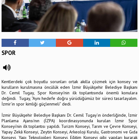
SPOR
Kentlerdeki çok boyutlu sorunları ortak akılla çözmek için konsey ve
kurulların kurulmasına öncülük eden İzmir Büyükşehir Belediye Başkanı
Dr. Cemil Tugay, Spor Konseyi’nin ilk toplantısında önemli konulara
değindi. Tugay, “Aynı hedefe doğru yürüdüğümüz bir süreci tasarlayalım.
İzmir’in spor kimliği güçlenmeli” dedi.
İzmir Büyükşehir Belediye Başkanı Dr. Cemil Tugay’ın önderliğinde, İzmir
Planlama Ajansı’nın (İZPA) koordinasyonunda kurulan İzmir Spor
Konseyi’nin ilk toplantısı yapıldı. Turizm Konseyi, Tarım ve Çevre Konseyi,
Yapay Zekâ Konseyi, Zeytin Konseyi, Arkeoloji Kurulu, Gastronomi ve Gıda
Konseyi, Yapı Teknolojileri Konseyi, Eğitim Konseyi gibi yapıları kurarak