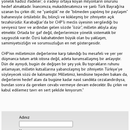
yönelik hadsiz ifadeler; o iradeyi ortaya koyan milyonların onurunu
hedef almaktadır. İnancımıza, mukaddesatımıza ve şanlı Türk Bayrağı’na
uzanan bu çirkin dil; ne “yanlışlık” ne de “bilmeden yapılmış bir paylaşım”
bahanesiyle örtülebilir. Bu, bilinçli ve kökleşmiş bir zihniyetin açık
tezahürüdür. Karabağlar’da bir CHP’li meclis üyesinin sergilediği bu
seviyesiz tavır ve ardından gelen sözde “özür”, milletin aklıyla alay
etmektir. Ortada bir gaf değil, değerlerimize yönelik sistematik bir
saygısızlık vardır. Özrü kabahatinden büyük olan bu yaklaşım,
samimiyetsizliğin ve sorumsuzluğun en net göstergesidir.
CHP’nin milletimizin değerlerine karşı takındığı bu mesafeli ve yer yer
düşmanca tutum artık istisna değil, adeta kurumsallaşmış bir anlayıştır.
Dün de aynıydı, bugün de değişen bir şey yok. Bu toprakların ruhunu
anlamayan, milletin kutsallarına yabancılaşmış bir zihniyetin Türkiye’ye
söyleyecek sözü de kalmamıştır. Milletimiz, kendisine tepeden bakanı da,
değerlerini hedef alanı da bugüne kadar nasıl sandıkta cezalandırdıysa,
bundan sonra da gereken cevabı vermeye devam edecektir. Bu çirkin ve
kabul edilemez tavrı en sert şekilde kınıyorum."
Adınız