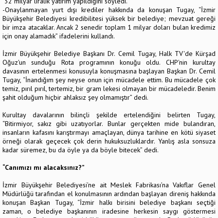
32 milyar liralık yatırım yapıldığını söyledi.
-Onaylanmayan yurt dışı krediler hakkında da konuşan Tugay, “İzmir
Büyükşehir Belediyesi kredibilitesi yüksek bir belediye; mevzuat gereği
bir imza atacaklar. Ancak 2 senedir toplam 1 milyar doları bulan kredimiz
için onay alamadık” ifadelerini kullandı.
İzmir Büyükşehir Belediye Başkanı Dr. Cemil Tugay, Halk TV'de Kürşad
Oğuz'un sunduğu Rota programının konuğu oldu. CHP'nin kurultay
davasının ertelenmesi konusuyla konuşmasına başlayan Başkan Dr. Cemil
Tugay, “İnandığım şey neyse onun için mücadele ettim. Bu mücadele çok
temiz, pırıl pırıl, tertemiz, bir gram lekesi olmayan bir mücadeledir. Benim
şahit olduğum hiçbir ahlaksız şey olmamıştır” dedi.
Kurultay davalarının bilinçli şekilde ertelendiğini belirten Tugay,
“Bitirmiyor, sakız gibi uzatıyorlar. Bunlar gerçekten mide bulandıran,
insanların kafasını karıştırmayı amaçlayan, dünya tarihine en kötü siyaset
örneği olarak geçecek çok derin hukuksuzluklardır. Yanlış asla sonsuza
kadar süremez, bu da öyle ya da böyle bitecek” dedi.
“Canımızı mı alacaksınız?”
İzmir Büyükşehir Belediyesi’ne ait Meslek Fabrikası’na Vakıflar Genel
Müdürlüğü tarafından el konulmasının ardından başlayan direniş hakkında
konuşan Başkan Tugay, “İzmir halkı birisini belediye başkanı seçtiği
zaman, o belediye başkanının iradesine herkesin saygı göstermesi