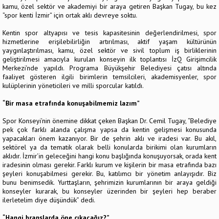
kamu, özel sektör ve akademiyi bir araya getiren Başkan Tugay, bu kez
“spor kenti İzmir” için ortak aklı devreye soktu.
Kentin spor altyapısı ve tesis kapasitesinin değerlendirilmesi, spor
hizmetlerine erişilebilirliğin artırılması, aktif yaşam kültürünün
yaygınlaştırılması, kamu, özel sektör ve sivil toplum iş birliklerinin
geliştirilmesi amacıyla kurulan konseyin ilk toplantısı İzQ Girişimcilik
Merkezi’nde yapıldı. Programa Büyükşehir Belediyesi çatısı altında
faaliyet gösteren ilgili birimlerin temsilcileri, akademisyenler, spor
kulüplerinin yöneticileri ve milli sporcular katıldı.
“Bir masa etrafında konuşabilmemiz lazım”
Spor Konseyi’nin önemine dikkat çeken Başkan Dr. Cemil Tugay, “Belediye
pek çok farklı alanda çalışma yapsa da kentin gelişmesi konusunda
yapacakları önem kazanıyor. Bir de şehrin aklı ve iradesi var. Bu akıl,
sektörel ya da tematik olarak belli konularda birikimi olan kurumların
aklıdır. İzmir’in geleceğini hangi konu başlığında konuşuyorsak, orada kent
iradesinin olması gerekir. Farklı kurum ve kişilerin bir masa etrafında bazı
şeyleri konuşabilmesi gerekir. Bu, katılımcı bir yönetim anlayışıdır. Biz
bunu benimsedik. Yurttaşların, şehrimizin kurumlarının bir araya geldiği
konseyler kurarak, bu konseyler üzerinden bir şeyleri hep beraber
ilerletelim diye düşündük” dedi.
“Hangi branşlarda öne çıkacağız?”