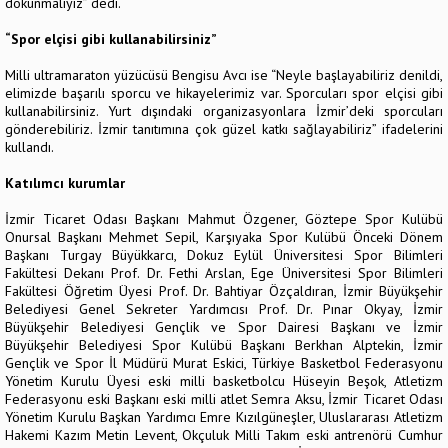
dokunmalıyız” dedi.
“Spor elçisi gibi kullanabilirsiniz”
Milli ultramaraton yüzücüsü Bengisu Avcı ise “Neyle başlayabiliriz denildi,
elimizde başarılı sporcu ve hikayelerimiz var. Sporcuları spor elçisi gibi
kullanabilirsiniz. Yurt dışındaki organizasyonlara İzmir’deki sporcuları
gönderebiliriz. İzmir tanıtımına çok güzel katkı sağlayabiliriz” ifadelerini
kullandı.
Katılımcı kurumlar
İzmir Ticaret Odası Başkanı Mahmut Özgener, Göztepe Spor Kulübü
Onursal Başkanı Mehmet Sepil, Karşıyaka Spor Kulübü Önceki Dönem
Başkanı Turgay Büyükkarcı, Dokuz Eylül Üniversitesi Spor Bilimleri
Fakültesi Dekanı Prof. Dr. Fethi Arslan, Ege Üniversitesi Spor Bilimleri
Fakültesi Öğretim Üyesi Prof. Dr. Bahtiyar Özçaldıran, İzmir Büyükşehir
Belediyesi Genel Sekreter Yardımcısı Prof. Dr. Pınar Okyay, İzmir
Büyükşehir Belediyesi Gençlik ve Spor Dairesi Başkanı ve İzmir
Büyükşehir Belediyesi Spor Kulübü Başkanı Berkhan Alptekin, İzmir
Gençlik ve Spor İl Müdürü Murat Eskici, Türkiye Basketbol Federasyonu
Yönetim Kurulu Üyesi eski milli basketbolcu Hüseyin Beşok, Atletizm
Federasyonu eski Başkanı eski milli atlet Semra Aksu, İzmir Ticaret Odası
Yönetim Kurulu Başkan Yardımcı Emre Kızılgüneşler, Uluslararası Atletizm
Hakemi Kazım Metin Levent, Okçuluk Milli Takım eski antrenörü Cumhur