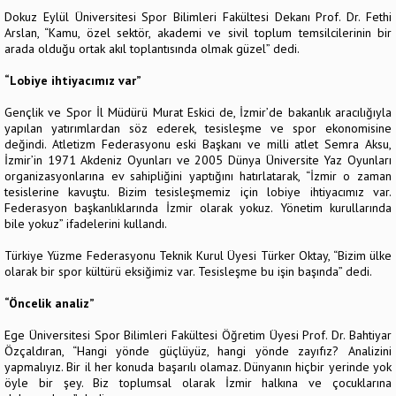
Dokuz Eylül Üniversitesi Spor Bilimleri Fakültesi Dekanı Prof. Dr. Fethi
Arslan, “Kamu, özel sektör, akademi ve sivil toplum temsilcilerinin bir
arada olduğu ortak akıl toplantısında olmak güzel” dedi.
“Lobiye ihtiyacımız var”
Gençlik ve Spor İl Müdürü Murat Eskici de, İzmir’de bakanlık aracılığıyla
yapılan yatırımlardan söz ederek, tesisleşme ve spor ekonomisine
değindi. Atletizm Federasyonu eski Başkanı ve milli atlet Semra Aksu,
İzmir’in 1971 Akdeniz Oyunları ve 2005 Dünya Üniversite Yaz Oyunları
organizasyonlarına ev sahipliğini yaptığını hatırlatarak, “İzmir o zaman
tesislerine kavuştu. Bizim tesisleşmemiz için lobiye ihtiyacımız var.
Federasyon başkanlıklarında İzmir olarak yokuz. Yönetim kurullarında
bile yokuz” ifadelerini kullandı.
Türkiye Yüzme Federasyonu Teknik Kurul Üyesi Türker Oktay, “Bizim ülke
olarak bir spor kültürü eksiğimiz var. Tesisleşme bu işin başında” dedi.
“Öncelik analiz”
Ege Üniversitesi Spor Bilimleri Fakültesi Öğretim Üyesi Prof. Dr. Bahtiyar
Özçaldıran, “Hangi yönde güçlüyüz, hangi yönde zayıfız? Analizini
yapmalıyız. Bir il her konuda başarılı olamaz. Dünyanın hiçbir yerinde yok
öyle bir şey. Biz toplumsal olarak İzmir halkına ve çocuklarına