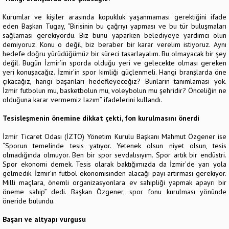
Kurumlar ve kişiler arasında kopukluk yaşanmaması gerektiğini ifade
eden Başkan Tugay, “Birisinin bu çağrıyı yapması ve bu tür buluşmaları
sağlaması gerekiyordu. Biz bunu yaparken belediyeye yardımcı olun
demiyoruz. Konu o değil, biz beraber bir karar verelim istiyoruz. Aynı
hedefe doğru yürüdüğümüz bir süreci tasarlayalım. Bu olmayacak bir şey
değil. Bugün İzmir’in sporda olduğu yeri ve gelecekte olması gereken
yeri konuşacağız. İzmir’in spor kimliği güçlenmeli. Hangi branşlarda öne
çıkacağız, hangi başarıları hedefleyeceğiz? Bunların tanımlaması yok.
İzmir futbolun mu, basketbolun mu, voleybolun mu şehridir? Önceliğin ne
olduğuna karar vermemiz lazım” ifadelerini kullandı.
Tesisleşmenin önemine dikkat çekti, fon kurulmasını önerdi
İzmir Ticaret Odası (İZTO) Yönetim Kurulu Başkanı Mahmut Özgener ise
“Sporun temelinde tesis yatıyor. Yetenek olsun niyet olsun, tesis
olmadığında olmuyor. Ben bir spor sevdalısıyım. Spor artık bir endüstri.
Spor ekonomi demek. Tesis olarak baktığımızda da İzmir’de yarı yola
gelmedik. İzmir’in futbol ekonomisinden alacağı payı artırması gerekiyor.
Milli maçlara, önemli organizasyonlara ev sahipliği yapmak apayrı bir
öneme sahip” dedi. Başkan Özgener, spor fonu kurulması yönünde
öneride bulundu.
Başarı ve altyapı vurgusu