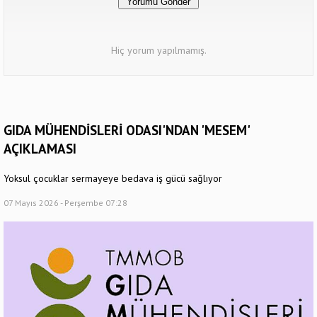
Hiç yorum yapılmamış.
GIDA MÜHENDİSLERİ ODASI'NDAN 'MESEM'
AÇIKLAMASI
Yoksul çocuklar sermayeye bedava iş gücü sağlıyor
07 Mayıs 2026 - Perşembe 07:28