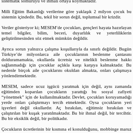
sistematik sömürüyü ve ihmali ortaya koymaktadır.
Milli Eğitim Bakanlığı verilerine göre yaklaşık 2 milyon çocuk bu
sistemin içindedir. Bu, tekil bir sorun değil, toplumsal bir krizdir.
Veriler gösteriyor ki; MESEM’de çocukları, gençleri hayata hazırlayan
temel bilgiler, bilim, beceri, duyarlılık ve yeterliliklerin
geliştirilmesinden söz etmek mümkün değildir.
Ayrıca sorun yalnızca çalışma koşullarıyla da sınırlı değildir. Bugün
Türkiye’de milyonlarca aile çocuklarının beslenme çantasını
dolduramamakta, okullarda ücretsiz ve nitelikli beslenme hakkı
sağlanmadığı için çocuklar açlıkla karşı karşıya kalmaktadır. Bu
nedenle birçok aile çocuklarını okuldan almakta, onları çalışmaya
yönlendirmektedir.
MESEM, sadece ucuz işgücü yaratmak için değil, aynı zamanda
eğitimden koparılan çocukların yarattığı bu sosyal zafiyeti
“yönetmek” için de kullanılmaktadır. Devlet, çocukları koruyamadığı
yerde onları çalıştırmayı tercih etmektedir. Oysa çocukların yeri
işyerleri değil okullardır. Aç bırakılan, eğitimsiz bırakılan ve
çalıştırılan bir kuşak yaratılmaktadır. Bu bir ihmal değil, bir tercihtir.
Bu bir eksiklik değil, bir politikadır.
Çocukların ücretlerinin bir kısmına el konulduğunu, mobbinge maruz