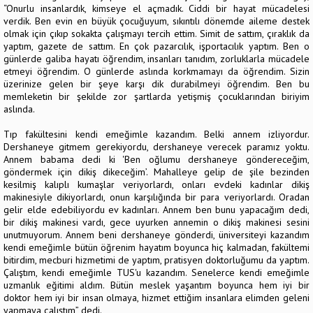
“Onurlu insanlardık, kimseye el açmadık. Ciddi bir hayat mücadelesi
verdik. Ben evin en büyük çocuğuyum, sıkıntılı dönemde aileme destek
olmak için çıkıp sokakta çalışmayı tercih ettim. Simit de sattım, çıraklık da
yaptım, gazete de sattım. En çok pazarcılık, işportacılık yaptım. Ben o
günlerde galiba hayatı öğrendim, insanları tanıdım, zorluklarla mücadele
etmeyi öğrendim. O günlerde aslında korkmamayı da öğrendim. Sizin
üzerinize gelen bir şeye karşı dik durabilmeyi öğrendim. Ben bu
memleketin bir şekilde zor şartlarda yetişmiş çocuklarından biriyim
aslında.
Tıp fakültesini kendi emeğimle kazandım. Belki annem izliyordur.
Dershaneye gitmem gerekiyordu, dershaneye verecek paramız yoktu.
Annem babama dedi ki 'Ben oğlumu dershaneye göndereceğim,
göndermek için dikiş dikeceğim’. Mahalleye gelip de şile bezinden
kesilmiş kalıplı kumaşlar veriyorlardı, onları evdeki kadınlar dikiş
makinesiyle dikiyorlardı, onun karşılığında bir para veriyorlardı. Oradan
gelir elde edebiliyordu ev kadınları. Annem ben bunu yapacağım dedi,
bir dikiş makinesi vardı, gece uyurken annemin o dikiş makinesi sesini
unutmuyorum. Annem beni dershaneye gönderdi, üniversiteyi kazandım
kendi emeğimle bütün öğrenim hayatım boyunca hiç kalmadan, fakültemi
bitirdim, mecburi hizmetimi de yaptım, pratisyen doktorluğumu da yaptım.
Çalıştım, kendi emeğimle TUS'u kazandım. Senelerce kendi emeğimle
uzmanlık eğitimi aldım. Bütün meslek yaşantım boyunca hem iyi bir
doktor hem iyi bir insan olmaya, hizmet ettiğim insanlara elimden geleni
yapmaya çalıştım” dedi.