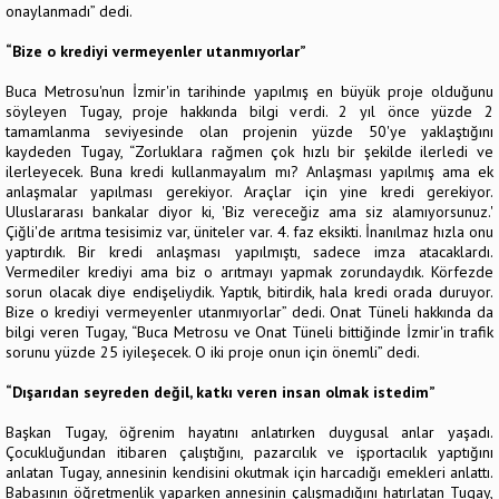
onaylanmadı” dedi.
“Bize o krediyi vermeyenler utanmıyorlar”
Buca Metrosu'nun İzmir'in tarihinde yapılmış en büyük proje olduğunu
söyleyen Tugay, proje hakkında bilgi verdi. 2 yıl önce yüzde 2
tamamlanma seviyesinde olan projenin yüzde 50'ye yaklaştığını
kaydeden Tugay, “Zorluklara rağmen çok hızlı bir şekilde ilerledi ve
ilerleyecek. Buna kredi kullanmayalım mı? Anlaşması yapılmış ama ek
anlaşmalar yapılması gerekiyor. Araçlar için yine kredi gerekiyor.
Uluslararası bankalar diyor ki, 'Biz vereceğiz ama siz alamıyorsunuz.'
Çiğli'de arıtma tesisimiz var, üniteler var. 4. faz eksikti. İnanılmaz hızla onu
yaptırdık. Bir kredi anlaşması yapılmıştı, sadece imza atacaklardı.
Vermediler krediyi ama biz o arıtmayı yapmak zorundaydık. Körfezde
sorun olacak diye endişeliydik. Yaptık, bitirdik, hala kredi orada duruyor.
Bize o krediyi vermeyenler utanmıyorlar” dedi. Onat Tüneli hakkında da
bilgi veren Tugay, “Buca Metrosu ve Onat Tüneli bittiğinde İzmir'in trafik
sorunu yüzde 25 iyileşecek. O iki proje onun için önemli” dedi.
“Dışarıdan seyreden değil, katkı veren insan olmak istedim”
Başkan Tugay, öğrenim hayatını anlatırken duygusal anlar yaşadı.
Çocukluğundan itibaren çalıştığını, pazarcılık ve işportacılık yaptığını
anlatan Tugay, annesinin kendisini okutmak için harcadığı emekleri anlattı.
Babasının öğretmenlik yaparken annesinin çalışmadığını hatırlatan Tugay,