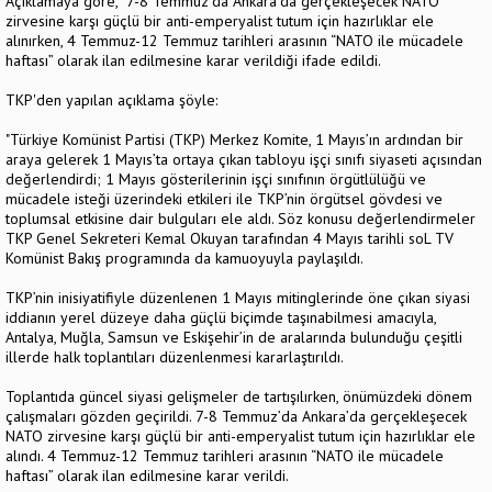
Açıklamaya göre, 7-8 Temmuz’da Ankara’da gerçekleşecek NATO
zirvesine karşı güçlü bir anti-emperyalist tutum için hazırlıklar ele
alınırken, 4 Temmuz-12 Temmuz tarihleri arasının “NATO ile mücadele
haftası” olarak ilan edilmesine karar verildiği ifade edildi.
TKP'den yapılan açıklama şöyle:
"Türkiye Komünist Partisi (TKP) Merkez Komite, 1 Mayıs’ın ardından bir
araya gelerek 1 Mayıs’ta ortaya çıkan tabloyu işçi sınıfı siyaseti açısından
değerlendirdi; 1 Mayıs gösterilerinin işçi sınıfının örgütlülüğü ve
mücadele isteği üzerindeki etkileri ile TKP’nin örgütsel gövdesi ve
toplumsal etkisine dair bulguları ele aldı. Söz konusu değerlendirmeler
TKP Genel Sekreteri Kemal Okuyan tarafından 4 Mayıs tarihli soL TV
Komünist Bakış programında da kamuoyuyla paylaşıldı.
TKP’nin inisiyatifiyle düzenlenen 1 Mayıs mitinglerinde öne çıkan siyasi
iddianın yerel düzeye daha güçlü biçimde taşınabilmesi amacıyla,
Antalya, Muğla, Samsun ve Eskişehir’in de aralarında bulunduğu çeşitli
illerde halk toplantıları düzenlenmesi kararlaştırıldı.
Toplantıda güncel siyasi gelişmeler de tartışılırken, önümüzdeki dönem
çalışmaları gözden geçirildi. 7-8 Temmuz’da Ankara’da gerçekleşecek
NATO zirvesine karşı güçlü bir anti-emperyalist tutum için hazırlıklar ele
alındı. 4 Temmuz-12 Temmuz tarihleri arasının “NATO ile mücadele
haftası” olarak ilan edilmesine karar verildi.