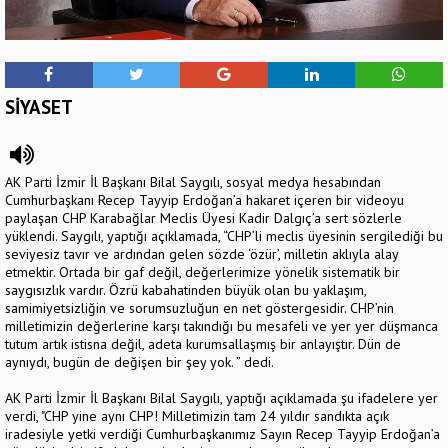
SİYASET
AK Parti İzmir İl Başkanı Bilal Saygılı, sosyal medya hesabından
Cumhurbaşkanı Recep Tayyip Erdoğan’a hakaret içeren bir videoyu
paylaşan CHP Karabağlar Meclis Üyesi Kadir Dalgıç’a sert sözlerle
yüklendi. Saygılı, yaptığı açıklamada, “CHP’li meclis üyesinin sergilediği bu
seviyesiz tavır ve ardından gelen sözde ‘özür’, milletin aklıyla alay
etmektir. Ortada bir gaf değil, değerlerimize yönelik sistematik bir
saygısızlık vardır. Özrü kabahatinden büyük olan bu yaklaşım,
samimiyetsizliğin ve sorumsuzluğun en net göstergesidir. CHP’nin
milletimizin değerlerine karşı takındığı bu mesafeli ve yer yer düşmanca
tutum artık istisna değil, adeta kurumsallaşmış bir anlayıştır. Dün de
aynıydı, bugün de değişen bir şey yok. ” dedi.
AK Parti İzmir İl Başkanı Bilal Saygılı, yaptığı açıklamada şu ifadelere yer
verdi, "CHP yine aynı CHP! Milletimizin tam 24 yıldır sandıkta açık
iradesiyle yetki verdiği Cumhurbaşkanımız Sayın Recep Tayyip Erdoğan’a