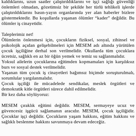
kaldıklarını, uzun saatler çalıştırıldıklarını ve işçi sağlığı güvenliği
önlemleri olmadan, gözetimsiz bir şekilde her türlü tehlikeli işlerde
çalıştırıldıklarını basın-yayın organlarında yer alan haberler bizlere
göstermektedir. Bu koşullarda yaşanan ölümler “kader” değildir. Bu
ölümler iş cinayetidir.
Taleplerimiz net!
Ölümlerin önlenmesi için, çocukların fiziksel, sosyal, zihinsel ve
psikolojik açıdan gelişebilmeleri için MESEM adı altında yürütülen
çocuk işçiliğine derhal son verilmelidir. Okullarda tüm çocuklara
ücretsiz, sağlıklı en az bir öğün yemek ve temiz su sağlanmalıdır.
Yoksul ailelerin çocuklarına eğitimden kopmamaları için karşılıksız
burs ve sosyal destek verilmelidir.
Yaşanan tüm çocuk iş cinayetleri bağımsız biçimde soruşturulmalı,
sorumlular yargılanmalıdır.
Çocuk işçiliği ile mücadelede sendikalar, meslek örgütleri ve
demokratik kitle örgütleri sürece dahil edilmelidir.
Bir kez daha söylüyoruz:
MESEM çıraklık eğitimi değildir. MESEM, sermayeye ucuz ve
güvencesiz işgücü sağlamanın aracıdır. MESEM, çocuk işçiliğidir.
Çocuklar işçi değildir. Çocukların yaşam hakkını, eğitim hakkını ve
sağlıklı beslenme hakkını savunmaya devam edeceğiz.