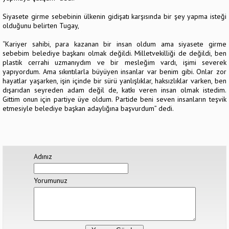
Siyasete girme sebebinin ülkenin gidişatı karşısında bir şey yapma isteği
olduğunu belirten Tugay,
“Kariyer sahibi, para kazanan bir insan oldum ama siyasete girme
sebebim belediye başkanı olmak değildi. Milletvekilliği de değildi, ben
plastik cerrahi uzmanıydım ve bir mesleğim vardı, işimi severek
yapıyordum. Ama sıkıntılarla büyüyen insanlar var benim gibi. Onlar zor
hayatlar yaşarken, işin içinde bir sürü yanlışlıklar, haksızlıklar varken, ben
dışarıdan seyreden adam değil de, katkı veren insan olmak istedim.
Gittim onun için partiye üye oldum. Partide beni seven insanların teşvik
etmesiyle belediye başkan adaylığına başvurdum” dedi.
Adınız
Yorumunuz