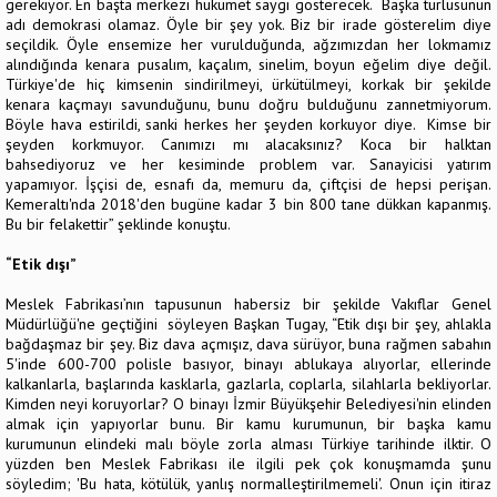
gerekiyor. En başta merkezi hükümet saygı gösterecek. Başka türlüsünün
adı demokrasi olamaz. Öyle bir şey yok. Biz bir irade gösterelim diye
seçildik. Öyle ensemize her vurulduğunda, ağzımızdan her lokmamız
alındığında kenara pusalım, kaçalım, sinelim, boyun eğelim diye değil.
Türkiye'de hiç kimsenin sindirilmeyi, ürkütülmeyi, korkak bir şekilde
kenara kaçmayı savunduğunu, bunu doğru bulduğunu zannetmiyorum.
Böyle hava estirildi, sanki herkes her şeyden korkuyor diye. Kimse bir
şeyden korkmuyor. Canımızı mı alacaksınız? Koca bir halktan
bahsediyoruz ve her kesiminde problem var. Sanayicisi yatırım
yapamıyor. İşçisi de, esnafı da, memuru da, çiftçisi de hepsi perişan.
Kemeraltı'nda 2018'den bugüne kadar 3 bin 800 tane dükkan kapanmış.
Bu bir felakettir” şeklinde konuştu.
“Etik dışı”
Meslek Fabrikası’nın tapusunun habersiz bir şekilde Vakıflar Genel
Müdürlüğü'ne geçtiğini söyleyen Başkan Tugay, “Etik dışı bir şey, ahlakla
bağdaşmaz bir şey. Biz dava açmışız, dava sürüyor, buna rağmen sabahın
5'inde 600-700 polisle basıyor, binayı ablukaya alıyorlar, ellerinde
kalkanlarla, başlarında kasklarla, gazlarla, coplarla, silahlarla bekliyorlar.
Kimden neyi koruyorlar? O binayı İzmir Büyükşehir Belediyesi'nin elinden
almak için yapıyorlar bunu. Bir kamu kurumunun, bir başka kamu
kurumunun elindeki malı böyle zorla alması Türkiye tarihinde ilktir. O
yüzden ben Meslek Fabrikası ile ilgili pek çok konuşmamda şunu
söyledim; 'Bu hata, kötülük, yanlış normalleştirilmemeli'. Onun için itiraz