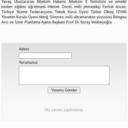
Yavaş, Uluslararası Atletizm Hakemi, Atletizm İl Temsilcisi ve emekli
beden eğitimi öğretmeni Hikmet Öncel, milli jimnastikçi Ferhat Arıcan,
Türkiye Yüzme Federasyonu Teknik Kurul Üyesi Türker Oktay, İZVAK
Yönetim Kurulu Üyesi Aktuğ Sönmez, milli ultramaraton yüzücüsü Bengisu
Avcı ve İzmir Planlama Ajansı Başkanı Prof. Dr. Koray Velibeyoğlu.
Adınız
Yorumunuz
Hiç yorum yapılmamış.