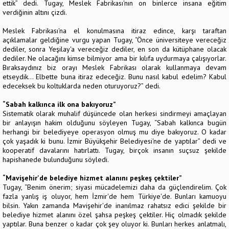
ettik” dedi. Tugay, Meslek Fabrikası'nın on binlerce insana eğitim
verdiğinin altını çizdi.
Meslek Fabrikası'na el konulmasına itiraz edince, karşı taraftan
açıklamalar geldiğine vurgu yapan Tugay, “Önce üniversiteye vereceğiz
dediler, sonra Yeşilay'a vereceğiz dediler, en son da kütüphane olacak
dediler. Ne olacağını kimse bilmiyor ama bir kılıfa uydurmaya çalışıyorlar.
Bıraksaydınız biz orayı Meslek Fabrikası olarak kullanmaya devam
etseydik... Elbette buna itiraz edeceğiz. Bunu nasıl kabul edelim? Kabul
edeceksek bu koltuklarda neden oturuyoruz?” dedi.
“Sabah kalkınca ilk ona bakıyoruz”
Sistematik olarak muhalif düşüncede olan herkesi sindirmeyi amaçlayan
bir anlayışın hakim olduğunu söyleyen Tugay, “Sabah kalkınca bugün
herhangi bir belediyeye operasyon olmuş mu diye bakıyoruz. O kadar
çok yaşadık ki bunu. İzmir Büyükşehir Belediyesi'ne de yaptılar” dedi ve
kooperatif davalarını hatırlattı. Tugay, birçok insanın suçsuz şekilde
hapishanede bulunduğunu söyledi.
“Mavişehir'de belediye hizmet alanını peşkeş çektiler”
Tugay, “Benim önerim; siyasi mücadelemizi daha da güçlendirelim. Çok
fazla yanlış iş oluyor, hem İzmir'de hem Türkiye'de. Bunları kamuoyu
bilsin. Yakın zamanda Mavişehir'de inanılmaz rahatsız edici şekilde bir
belediye hizmet alanını özel şahsa peşkeş çektiler. Hiç olmadık şekilde
yaptılar. Buna benzer o kadar çok şey oluyor ki. Bunları herkes anlatmalı,