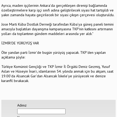
Ayrıca, maden işçilerinin Ankara’da gerçekleşen direnişi bağlamında
özelleştirmelere karşı işçi sınıfı adına geliştirilecek siyasi hat tartışıldı ve
yakın zamanda hayata geçirilecek bir siyasi çıkışın çerçevesi oluşturuldu.
Jose Marti Küba Dostluk Derneği tarafından Küba’ya güneş paneli temini
amacıyla başlatılan dayanışma kampanyasına TKP’nin katkısını artırmanın
yolları da toplantının gündem maddeleri arasında yer aldı."
İZMİR'DE YÜRÜYÜŞ VAR
Öte yandan parti İzmir'de bugün yürüyüş yapacak. TKP'den yapılan
açıklama şöyle:
Türkiye Komünist Gençliği ve TKP İzmir İl Örgütü Deniz Gezmiş, Yusuf
Aslan ve Hüseyin İnan’ı, idamlarının 54. yılında anmak için bu akşam, saat
19.00’da Alsancak Gar’dan Alsancak İskele’ye yürüyecek ve denize
karanfil bırakacak.
Adınız