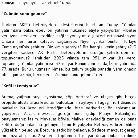
konuşmalı, ayrı ayrı itiraz etmeli” dedi.
“Zulmün sonu gelmez”
İktidarın AKP’li belediyelere desteklerini hatırlatan Tugay, “Yapılan
yatırımlara bakın, epey bir yatırımı hükümet eliyle yapıyorlar. Hibeler
veriliyor, istedikleri krediler sağlanıyor, yurt dışı kredileri onaylanıyor.
Onlara her türlü kolaylık sağlanıyor. Niye, çünkü bunlar Türkiye
Cumhuriyeti'nin şehirleri. Biz kimin şehriyiz? Biz hangi ülkenin şehriyiz? O
vergileri sadece AK Partili belediyelerin olduğu şehirlerden mi
topluyorsunuz? İzmir'den 2025 yılında tam 951 milyar lira vergi
toplanmış. Yapılan yatırım ise 32 milyar. Bunun sonrasında, İzmir yatırımda
77. sırada. Bunu unutmasın kimse, bu zulüm bugün banadır yarın onadır,
öbür gün sizedir, herkesedir. Zulmün sonu gelmez” dedi.
“Kefil istemiyoruz”
Arıtma, yağmur suyu ayrıştırma, çöp bertaraf ve ulaşım gibi birçok
projede uluslararası krediler bulduklarını söyleyen Tugay, “Yurt dışındaki
bankalar bu kredileri istediğimizde bize veriyorlar, ön anlaşmaları
yapıyoruz. Ancak mevzuat gereği bunu gidip Maliye Bakanlığı'na
onaylatmanız lazım. Mevzuat böyle. Maliye onayladığı zaman da buna
kefil olduğu anlamına gelmiyor. İzmir Büyükşehir Belediyesi kredibilitesi
yüksek bir belediye. Borcuna sadık bir belediye. Sadece mevzuat gereği
bir imza atacaklar. 2 senedir toplamda 1 milyar doları bulan kredimiz