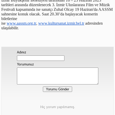
İzmir Büyükşehir Belediyesi tarafından 16 – 23 Haziran 2023
tarihleri arasında düzenlenecek 3. İzmir Uluslararası Film ve Müzik
Festivali kapsamında ise sanatçı Zuhal Olcay 19 Haziran'da AASSM
sahnesine konuk olacak. Saat 20.30’da başlayacak konserin
biletlerine
ise
www.aassm.org.tr
,
www.kultursanat.izmir.bel.tr
adresinden
ulaşılabilir.
Adınız
Yorumunuz
Hiç yorum yapılmamış.