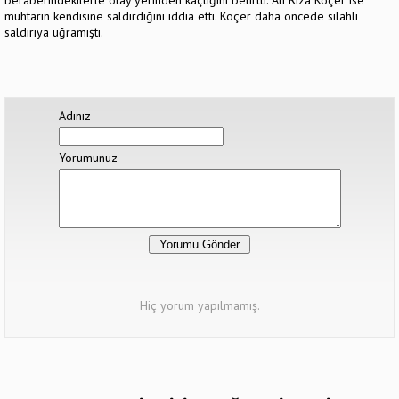
beraberindekilerle olay yerinden kaçtığını belirtti. Ali Rıza Koçer ise
muhtarın kendisine saldırdığını iddia etti. Koçer daha öncede silahlı
saldırıya uğramıştı.
Adınız
Yorumunuz
Hiç yorum yapılmamış.