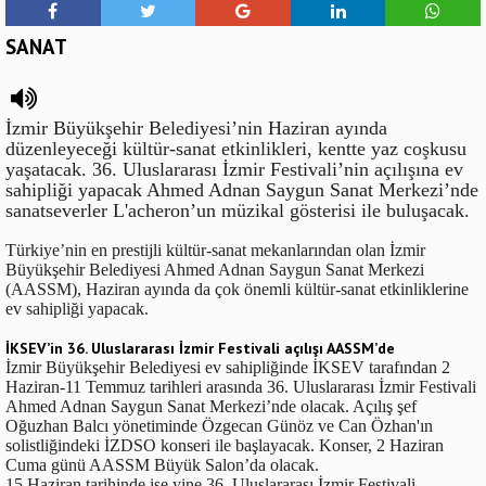
SANAT
İzmir Büyükşehir Belediyesi’nin Haziran ayında
düzenleyeceği kültür-sanat etkinlikleri, kentte yaz coşkusu
yaşatacak. 36. Uluslararası İzmir Festivali’nin açılışına ev
sahipliği yapacak Ahmed Adnan Saygun Sanat Merkezi’nde
sanatseverler L'acheron’un müzikal gösterisi ile buluşacak.
Türkiye’nin en prestijli kültür-sanat mekanlarından olan İzmir
Büyükşehir Belediyesi Ahmed Adnan Saygun Sanat Merkezi
(AASSM), Haziran ayında da çok önemli kültür-sanat etkinliklerine
ev sahipliği yapacak.
İKSEV’in 36. Uluslararası İzmir Festivali açılışı AASSM’de
İzmir Büyükşehir Belediyesi ev sahipliğinde İKSEV tarafından 2
Haziran-11 Temmuz tarihleri arasında 36. Uluslararası İzmir Festivali
Ahmed Adnan Saygun Sanat Merkezi’nde olacak. Açılış şef
Oğuzhan Balcı yönetiminde Özgecan Günöz ve Can Özhan'ın
solistliğindeki İZDSO konseri ile başlayacak. Konser, 2 Haziran
Cuma günü AASSM Büyük Salon’da olacak.
15 Haziran tarihinde ise yine 36. Uluslararası İzmir Festivali