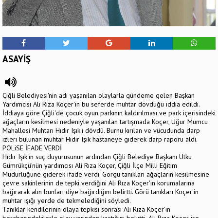
ASAYİŞ
Çiğli Belediyesi'nin adı yaşanılan olaylarla gündeme gelen Başkan
Yardımcısı Ali Rıza Koçer'in bu seferde muhtar dövdüğü iddia edildi.
İddiaya göre Çiğli'de çocuk oyun parkının kaldırılması ve park içerisindeki
ağaçların kesilmesi nedeniyle yaşanılan tartışmada Koçer, Uğur Mumcu
Mahallesi Muhtarı Hıdır Işık'ı dövdü. Burnu kırılan ve vücudunda darp
izleri bulunan muhtar Hıdır Işık hastaneye giderek darp raporu aldı.
POLiSE İFADE VERDİ
Hıdır Işık'ın suç duyurusunun ardından Çiğli Belediye Başkanı Utku
Gümrükçü'nün yardımcısı Ali Rıza Koçer, Çiğli İlçe Milli Eğitim
Müdürlüğüne giderek ifade verdi. Görgü tanıkları ağaçların kesilmesine
çevre sakinlerinin de tepki verdiğini Ali Rıza Koçer'in korumalarına
bağırarak alın bunları diye bağırdığını belirtti. Görü tanıkları Koçer'in
muhtar ışığı yerde de tekmelediğini söyledi.
Tanıklar kendilerinin olaya tepkisi sonrası Ali Rıza Koçer'in