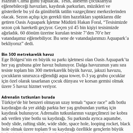
Haziran Cuma günü yapılacak. Tesis, ailelerin çocuklarıyla
eğlenebileceği havuzları, kaydırak parkurları, müzikleri ve
gösterilerle bu yıl da günübirlik tatilin vazgeçilmez merkezlerinden
olacak. Sezon açılışı için gerekli tüm hazırlıkları yaptıklarını dile
getiren Oasis Aquapark İşletme Müdürü Hakan Foral, “Tesisimizde
sezon çok hareketli geçiyor. Geçen yıl 45 bin kişiyi tesisimizde
ağırladık. 60 dönüm üzerine kurulan tesiste 7’den 70’e her
vatandaşımız eğlenebiliyor. Bu sene de vatandaşlarımızı Aquapark’a
bekliyoruz” dedi.
Bin 300 metrekarelik havuz
Ege Bölgesi’nin en büyük su parkı işletmesi olan Oasis Aquapark’ta
her yaş grubuna göre havuz bulunuyor. Dalga havuzunun yanı sıra
tesiste toplam bin 300 metrekarelik büyük havuz, jakuzi havuzu,
çocukların sınırsızca eğlendiği aqua tower, 0-3 yaş grubu çocuklar
için özel olarak tasarlanan çocuk dünyası ve korsan gemisi olmak
üzere 5 havuz hizmet veriyor.
Adrenalin tutkunları burada
Türkiye'de bir benzeri olmayan uzay temalı “space race” adlı botlu
kaydırağın da yer aldığı parkta her yaş grubundan yurttaş için
kaydırak bulunuyor. Adrenalin tutkunlarının vazgeçilmezi ise kobra
adı verilen yine botlu su kaydırağı. Su parkında ayrıca aquatube,
body slide, rafting slide, wide slide, space hole, looping rocket, black
hole olmak üzere toplam 9 su kaydırağı özellikle gençlerin büyük