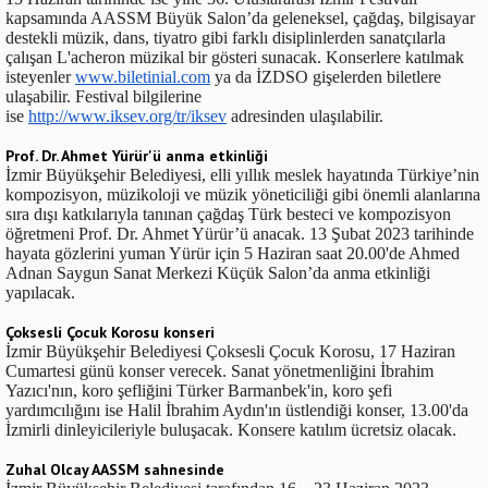
kapsamında AASSM Büyük Salon’da geleneksel, çağdaş, bilgisayar
destekli müzik, dans, tiyatro gibi farklı disiplinlerden sanatçılarla
çalışan L'acheron müzikal bir gösteri sunacak. Konserlere katılmak
isteyenler
www.biletinial.com
ya da İZDSO gişelerden biletlere
ulaşabilir. Festival bilgilerine
ise
http://www.iksev.org/tr/iksev
adresinden ulaşılabilir.
Prof. Dr. Ahmet Yürür'ü anma etkinliği
İzmir Büyükşehir Belediyesi, elli yıllık meslek hayatında Türkiye’nin
kompozisyon, müzikoloji ve müzik yöneticiliği gibi önemli alanlarına
sıra dışı katkılarıyla tanınan çağdaş Türk besteci ve kompozisyon
öğretmeni Prof. Dr. Ahmet Yürür’ü anacak. 13 Şubat 2023 tarihinde
hayata gözlerini yuman Yürür için 5 Haziran saat 20.00'de Ahmed
Adnan Saygun Sanat Merkezi Küçük Salon’da anma etkinliği
yapılacak.
Çoksesli Çocuk Korosu konseri
İzmir Büyükşehir Belediyesi Çoksesli Çocuk Korosu, 17 Haziran
Cumartesi günü konser verecek. Sanat yönetmenliğini İbrahim
Yazıcı'nın, koro şefliğini Türker Barmanbek'in, koro şefi
yardımcılığını ise Halil İbrahim Aydın'ın üstlendiği konser, 13.00'da
İzmirli dinleyicileriyle buluşacak. Konsere katılım ücretsiz olacak.
Zuhal Olcay AASSM sahnesinde