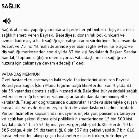
SAĞLIK
Sağlık alanında yaptığı yatırımlarla ilçede her yıl binlerce kişiye ücretsiz
sağlık hizmeti veren Bayraklı Belediyesi, donanımlı poliklinikleri ve
uzman kadrosuyla halk sağlığı için çalışmalarını sürdürüyor. Bu kapsamda
Adalet ve 75'inci Yıl mahallelerinde yer alan sağlık evleri ile 6 ağız ve
diş sağlığı merkezinden son 4 yılda 83 bin kişi faydalandı. Başkan Serdar
Sandal, “Toplum sağlığını önemsiyoruz. Vatandaşlarımızın sağlığı ve
huzuru için çalışmaya devam edeceğiz” dedi.
VATANDAŞ MEMNUN
Özel hastaneleri aratmayan kalitesiyle faaliyetlerini sürdüren Bayraklı
Belediyesi Sağlık İşleri Müdürlüğü’ne bağlı kliniklerden son 4 yılda 83
bin 39 vatandaş ücretsiz sağlık hizmeti aldı. Belediye bünyesindeki sağlık
evlerinin verdiği hizmetler vatandaşlar tarafından da memnuniyetle
karşılandı. Talepler doğrultusunda oluşturulan randevu sistemiyle çalışan
hasta nakil ve evde doktor ziyaretleri de vatandaşların takdirini topladı.
Verilen hizmetler kapsamında; muayene, enjeksiyon, pansuman, tansiyon
ve açlık kan şekeri ölçme gibi poliklinik hizmetlerinden 15 bin 300 kişi
faydalandı. 54 bin 557 diş muayenesi gerçekleştirildi. Kliniklerde 10 bin
385 dolgu, 4 bin 39 diş temizliği, 6 bin 337 diş çekimi yapıldı. 7 bin 616
hasta evlerinden alınıp çeşitli hastanelere nakledilirken, belediyeye