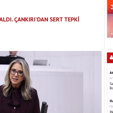
ALDI. ÇANKIRI'DAN SERT TEPKİ
A
07
Si
B
H
06
İ