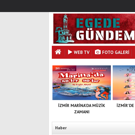
WEB TV
FOTO GALERI
İZMİR MARİNA'DA MÜZİK
İZMİR'DE
ZAMANI
Haber