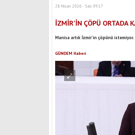
28 Nisan 2026 - Salı 09:17
İZMİR'İN ÇÖPÜ ORTADA K
Manisa artık İzmir'in çöpünü istemiyor.
GÜNDEM Haberi