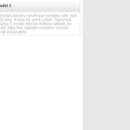
odül 1
modül kullanıcı tarafından yönetilir, ister kod
ilir ister iframe ile içerik çekilir. Toplamda
lanıcı 5 modül ekleme hakkına sahiptir, bu
dül dahil tüm sağdaki modüller manuel
rak sıralanabilir.