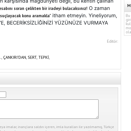
in karşısında mağduriyeti değil, bu kentin çalınan
M
O zaman
esabını soran çelikten bir iradeyi bulacaksınız!
itham etmeyin. Yineliyorum,
 suçlayacak konu aramakla"
Bu 
gir
EYE, BECERİKSİZLİĞİNİZİ YÜZÜNÜZE VURMAYA
kul
mo
ola
Editör:
.,
ÇANKIRI'DAN,
SERT,
TEPKİ,
eya imalar, inançlara saldırı içeren, imla kuralları ile yazılmamış, Türkçe