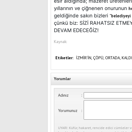
esir aldığında; mazeret üretenler
yıllarının ve çiğnenen onurunun
h
geldiğinde sakın bizleri
"belediyeyi
çünkü biz: SİZİ RAHATSIZ ETM
DEVAM EDECEĞİZ!
Kaynak:
Etiketler:
İZMİR'İN,
ÇÖPÜ,
ORTADA,
KALDI
Yorumlar
Adınız
:
Yorumunuz
:
UYARI: Küfür, hakaret, rencide edici cümleler v