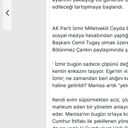
edileceği tartışılmaya başlandı.
AK Parti İzmir Milletvekili Ceyda 
sosyal medya hesabından yaptığı
Başkanı Cemil Tugay olmak üzere
Bölünmez Çankırı paylaşımında ş
' İzmir bugün sadece çöpünü değil
kentin enkazını taşıyor. Ege’nin 
İzmir; ne zamandan beri atığını 
haline getirildi? Manisa artık "yet
Kendi evini süpürmekten aciz, çö
mahkum eden bir yönetim anlayış
eder. Manisa’nın bugün ortaya k
Cumhur İttifakı ile şekillenen yön