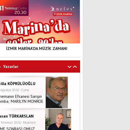
İZMİR MARİNA'DA MÜZİK ZAMANI
Yazarlar
tilla KÖPRÜLÜOĞLU
 Ağustos 2026 - Cuma
nemanın Efsanesi Sarışın
omba; MARILYN MONROE
asan TÜRKARSLAN
 Temmuz 2026 - Pazartesi
NME SONRASI OMUZ