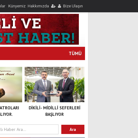
nlar
Künyemiz
Hakkımızda
Bize Ulaşın
TÜMÜ
YATROLARI
DİKİLİ- MİDİLLİ SEFERLERİ
LIYOR.
BAŞLIYOR