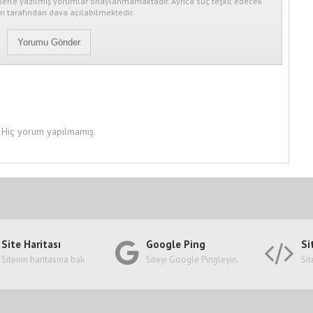
erle yazılmış yorumlar onaylanmamaktadır. Ayrıca suç teşkil edecek
ı tarafından dava açılabilmektedir.
Hiç yorum yapılmamış.
Site Haritası
Google Ping
Si
Sitenin haritasına bak
Siteyi Google Pingleyin.
Sit