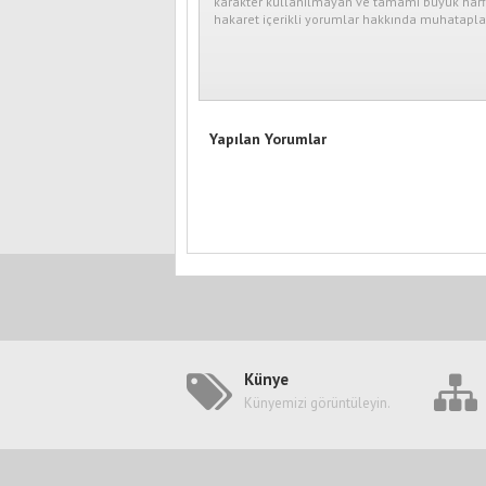
karakter kullanılmayan ve tamamı büyük harfl
hakaret içerikli yorumlar hakkında muhataplar
Yapılan Yorumlar
Künye
Künyemizi görüntüleyin.