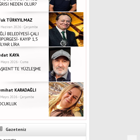
ĞRISI NEDEN OLUR?
fuk TÜRKYILMAZ
 Haziran 2026 - Çarşamba
İĞLİ BELEDİYESİ-ÇALI
ÜPÜRGESİ- KAYIP 1,5
İLYAR LİRA
edat KAYA
 Mayıs 2026 - Cuma
AŞKENT'TE YÜZLEŞME
emihat KARADAĞLI
 Mayıs 2026 - Çarşamba
OCUKLUK
Gazeteniz