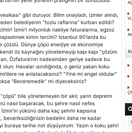
rtisi’nin yerel yönetim pratiğinin bir sonucudur.
AÇ
esikası" gibi duruyor. Bilim onayladı, izinler alındı,
V
neden belediyenin "tozlu raflarına" kurban edildi?
ihtir! İzmir’i milyonluk nakliye faturalarına, egzoz
AN
psetmek kimin tercihi? İstanbul 90’larda bu
rde çözdü. Dünya çöpü enerjiye ve ekonomiye
E
 kendi öz kaynağını yönetemeyip kapı kapı "çözüm
ndan, Özfatura’nın iradesinden geriye sadece bu
t olun: Havalar ısındığında, o geniz yakan koku
irlilere ne anlatacaksınız? "Yine mi engel oldular"
yoksa "Beceremedik" mi diyeceksiniz?
Çİ
n "çöpü" bile yönetemeyen bir akıl; yarın depremi
ü nasıl başaracak, bu şehre nasıl nefes
 İzmir’in yükünü daha kaç şehrin kapısına
 beceriksizliğinizin bedelini daha ne kadar
ı buraya tarihe not düşüyorum: Yazın o koku şehri