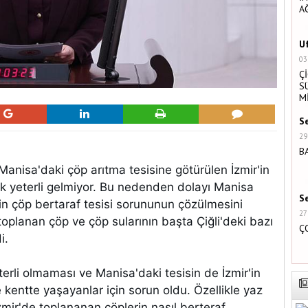
A
U
03
Ç
S
M
S
29
B
 Manisa'daki çöp arıtma tesisine götürülen İzmir'in
ık yeterli gelmiyor. Bu nedenden dolayı Manisa
S
'in çöp bertaraf tesisi sorununun çözülmesini
27
toplanan çöp ve çöp sularının başta Çiğli'deki bazı
Ç
di.
terli olmaması ve Manisa'daki tesisin de İzmir'in
 kentte yaşayanlar için sorun oldu. Özellikle yaz
İzmir'de toplananan çöplerin nasıl berteraf