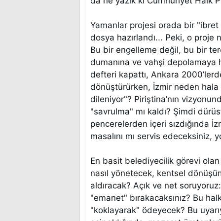
da ne yazık ki Cumhuriyet Halk Pa
Yamanlar projesi orada bir "ibret v
dosya hazırlandı... Peki, o proje 
Bu bir engelleme değil, bu bir terc
dumanına ve vahşi depolamaya ha
defteri kapattı, Ankara 2000’le
dönüştürürken, İzmir neden hala
dileniyor"? Piriştina’nın vizyonu
"savrulma" mı kaldı? Şimdi dürüs
pencerelerden içeri sızdığında İzm
masalını mı servis edeceksiniz, 
En basit belediyecilik görevi ola
nasıl yönetecek, kentsel dönüşüm
aldıracak? Açık ve net soruyoruz:
"emanet" bırakacaksınız? Bu halk,
"koklayarak" ödeyecek? Bu uyarıy