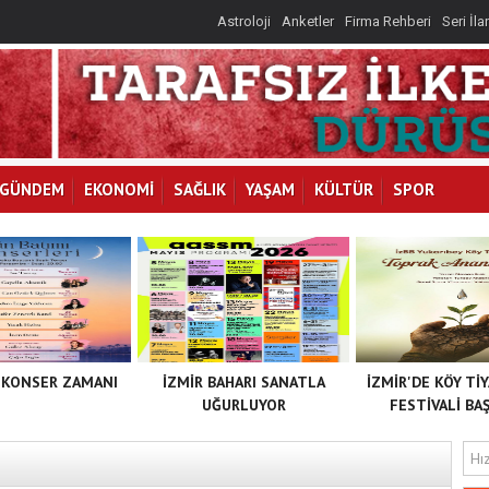
Astroloji
Anketler
Firma Rehberi
Seri İla
GÜNDEM
EKONOMİ
SAĞLIK
YAŞAM
KÜLTÜR
SPOR
 KONSER ZAMANI
İZMİR BAHARI SANATLA
İZMİR'DE KÖY Tİ
UĞURLUYOR
FESTİVALİ BAŞ