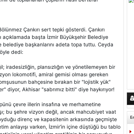
Bölünmez Çankırı sert tepki gösterdi. Çankırı
 açıklamada başta İzmir Büyükşehir Belediye
 belediye başkanlarını adeta topa tuttu. Ceyda
öyle dedi:
; iradesizliğin, plansızlığın ve yönetilemeyen bir
vizyon lokomotifi, amiral gemisi olması gereken
komşusunun bahçesine bırakan bir "lojistik yük"
er" diyor, Akhisar "sabrımız bitti" diye haykırıyor!
pünü çevre illerin insafına ve merhametine
ı; bu şehre vizyon değil, ancak mahcubiyet vaat
E
oyduğu direnç ve kapasitenin arkasında geçmişte
etim anlayışı varken, İzmir’in içine düştüğü bu tablo