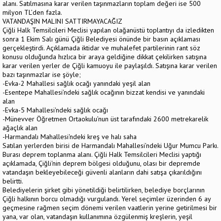
alanı. Satılmasına karar verilen taşınmazların toplam değeri ise 500
milyon TL’den fazla.
VATANDAŞIN MALINI SATTIRMAYACAĞIZ
Çiğli Halk Temsilcileri Meclisi yapılan olağanüstü toplantıyı da izledikten
sonra 1 Ekim Salı günü Çiğli Belediyesi önünde bir basın açıklaması
gerçekleştirdi. Açıklamada iktidar ve muhalefet partilerinin rant söz
konusu olduğunda hızlıca bir araya geldiğine dikkat çekilirken satışına
karar verilen yerler de Çiğli kamuoyu ile paylaşıldı. Satışına karar verilen
bazı taşınmazlar ise şöyle;
-Evka-2 Mahallesi sağlık ocağı yanındaki yeşil alan
-Esentepe Mahallesi’ndeki sağlık ocağının bizzat kendisi ve yanındaki
alan
-Evka-5 Mahallesi'ndeki sağlık ocağı
-Münevver Öğretmen Ortaokulu’nun üst tarafındaki 2600 metrekarelik
ağaçlık alan
-Harmandalı Mahallesi'ndeki kreş ve halı saha
Satılan yerlerden birisi de Harmandalı Mahallesi’ndeki Uğur Mumcu Parkı.
Burası deprem toplanma alanı. Çiğli Halk Temsilcileri Meclisi yaptığı
açıklamada, Çiğli'nin deprem bölgesi olduğunu, olası bir depremde
vatandaşın bekleyebileceği güvenli alanların dahi satışa çıkarıldığını
belirtti.
Belediyelerin şirket gibi yönetildiği belirtilirken, belediye borçlarının
Çiğli halkının borcu olmadığı vurgulandı. Yerel seçimler üzerinden 6 ay
geçmesine rağmen seçim dönemi verilen vaatlerin yerine getirilmesi bir
yana, var olan, vatandaşın kullanımına özgülenmiş kreşlerin, yeşil