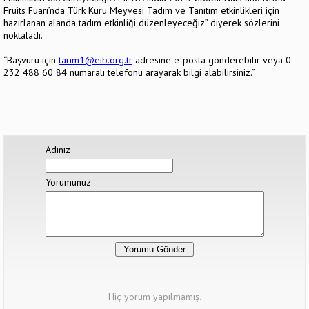
Fruits Fuarı’nda Türk Kuru Meyvesi Tadım ve Tanıtım etkinlikleri için
hazırlanan alanda tadım etkinliği düzenleyeceğiz” diyerek sözlerini
noktaladı.
“Başvuru için
tarim1@eib.org.tr
adresine e-posta gönderebilir veya 0
232 488 60 84 numaralı telefonu arayarak bilgi alabilirsiniz.”
Adınız
Yorumunuz
Hiç yorum yapılmamış.