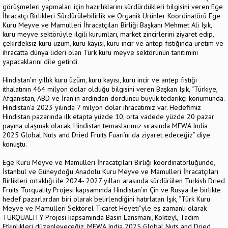
görüşmeleri yapmaları için hazırlıklarını sürdürdükleri bilgisini veren Ege
İhracatçı Birlikleri Sürdürülebilirlik ve Organik Ürünler Koordinatörü Ege
Kuru Meyve ve Mamulleri İhracatçıları Birliği Başkanı Mehmet Ali Işık,
kuru meyve sektörüyle ilgili kurumları, market zincirlerini ziyaret edip,
çekirdeksiz kuru üzüm, kuru kayısı, kuru incir ve antep fıstığında üretim ve
ihracatta dünya lideri olan Türk kuru meyve sektörünün tanıtımını
yapacaklarını dile getirdi.
Hindistan’ın yıllık kuru üzüm, kuru kayısı, kuru incir ve antep fıstığı
ithalatının 464 milyon dolar olduğu bilgisini veren Başkan Işık, “Türkiye,
Afganistan, ABD ve İran’ın ardından dördüncü büyük tedarikçi konumunda.
Hindistan’a 2023 yılında 7 milyon dolar ihracatımız var. Hedefimiz
Hindistan pazarında ilk etapta yüzde 10, orta vadede yüzde 20 pazar
payına ulaşmak olacak. Hindistan temaslarımız sırasında MEWA India
2025 Global Nuts and Dried Fruits Fuarı’nı da ziyaret edeceğiz” diye
konuştu.
Ege Kuru Meyve ve Mamulleri İhracatçıları Birliği koordinatörlüğünde,
İstanbul ve Güneydoğu Anadolu Kuru Meyve ve Mamulleri İhracatçıları
Birlikleri ortaklığı ile 2024- 2027 yılları arasında sürdürülen Turkish Dried
Fruits Turquality Projesi kapsamında Hindistan’ın Çin ve Rusya ile birlikte
hedef pazarlardan biri olarak belirlendiğini hatırlatan Işık, “Türk Kuru
Meyve ve Mamulleri Sektörel Ticaret Heyeti”yle eş zamanlı olarak
TURQUALITY Projesi kapsamında Basın Lansmanı, Kokteyl, Tadım
Etkinlikleri düzenleyeceğiz. MEWA India 2025 Global Nuts and Dried