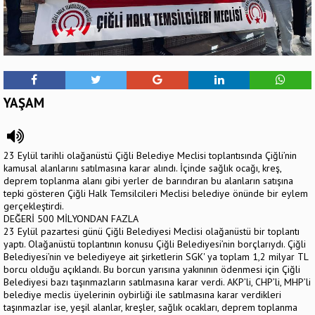
YAŞAM
23 Eylül tarihli olağanüstü Çiğli Belediye Meclisi toplantısında Çiğli’nin
kamusal alanlarını satılmasına karar alındı. İçinde sağlık ocağı, kreş,
deprem toplanma alanı gibi yerler de barındıran bu alanların satışına
tepki gösteren Çiğli Halk Temsilcileri Meclisi belediye önünde bir eylem
gerçekleştirdi.
DEĞERİ 500 MİLYONDAN FAZLA
23 Eylül pazartesi günü Çiğli Belediyesi Meclisi olağanüstü bir toplantı
yaptı. Olağanüstü toplantının konusu Çiğli Belediyesi’nin borçlarıydı. Çiğli
Belediyesi’nin ve belediyeye ait şirketlerin SGK' ya toplam 1,2 milyar TL
borcu olduğu açıklandı. Bu borcun yarısına yakınının ödenmesi için Çiğli
Belediyesi bazı taşınmazların satılmasına karar verdi. AKP’li, CHP’li, MHP’li
belediye meclis üyelerinin oybirliği ile satılmasına karar verdikleri
taşınmazlar ise, yeşil alanlar, kreşler, sağlık ocakları, deprem toplanma