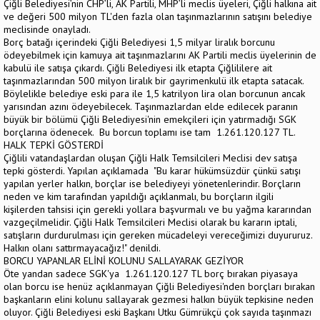
Çiğli Belediyesi’nin CHP’li, AK Partili, MHP’li meclis üyeleri, Çiğli halkına ait
ve değeri 500 milyon TL'den fazla olan taşınmazlarının satışını belediye
meclisinde onayladı.
Borç batağı içerindeki Çiğli Belediyesi 1,5 milyar liralık borcunu
ödeyebilmek için kamuya ait taşınmazlarını AK Partili meclis üyelerinin de
kabulü ile satışa çıkardı. Çiğli Belediyesi ilk etapta Çiğlililere ait
taşınmazlarından 500 milyon liralık bir gayrimenkulü ilk etapta satacak.
Böylelikle belediye eski para ile 1,5 katrilyon lira olan borcunun ancak
yarısından azını ödeyebilecek. Taşınmazlardan elde edilecek paranın
büyük bir bölümü Çiğli Belediyesi'nin emekçileri için yatırmadığı SGK
borçlarına ödenecek. Bu borcun toplamı ise tam 1.261.120.127 TL.
HALK TEPKİ GÖSTERDİ
Çiğlili vatandaşlardan oluşan Çiğli Halk Temsilcileri Meclisi dev satışa
tepki gösterdi. Yapılan açıklamada "Bu karar hükümsüzdür çünkü satışı
yapılan yerler halkın, borçlar ise belediyeyi yönetenlerindir. Borçların
neden ve kim tarafından yapıldığı açıklanmalı, bu borçların ilgili
kişilerden tahsisi için gerekli yollara başvurmalı ve bu yağma kararından
vazgeçilmelidir. Çiğli Halk Temsilcileri Meclisi olarak bu kararın iptali,
satışların durdurulması için gereken mücadeleyi vereceğimizi duyururuz.
Halkın olanı sattırmayacağız!" denildi.
BORCU YAPANLAR ELİNİ KOLUNU SALLAYARAK GEZİYOR
Öte yandan sadece SGK'ya 1.261.120.127 TL borç bırakan piyasaya
olan borcu ise henüz açıklanmayan Çiğli Belediyesi'nden borçları bırakan
başkanların elini kolunu sallayarak gezmesi halkın büyük tepkisine neden
oluyor. Çiğli Belediyesi eski Başkanı Utku Gümrükçü çok sayıda taşınmazı