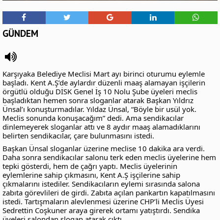
GÜNDEM
Karşıyaka Belediye Meclisi Mart ayı birinci oturumu eylemle
başladı. Kent A.Ş’de aylardır düzenli maaş alamayan işçilerin
örgütlü olduğu DİSK Genel İş 10 Nolu Şube üyeleri meclis
başladıktan hemen sonra sloganlar atarak Başkan Yıldrız
Ünsal’ı konuşturmadılar. Yıldaz Ünsal, “Böyle bir usül yok.
Meclis sonunda konuşacağım” dedi. Ama sendikacılar
dinlemeyerek sloganlar attı ve 8 aydır maaş alamadıklarını
belirten sendikacılar, çare bulunmasını istedi.
Başkan Ünsal sloganlar üzerine meclise 10 dakika ara verdi.
Daha sonra sendikacılar salonu terk eden meclis üyelerine hem
tepki gösterdi, hem de çağrı yaptı. Meclis üyelerinin
eylemlerine sahip çıkmasını, Kent A.Ş işçilerine sahip
çıkmalarını istediler. Sendikacıların eylemi sırasında salona
zabıta görevlileri de girdi. Zabıta açılan pankartın kapatılmasını
istedi. Tartışmaların alevlenmesi üzerine CHP’li Meclis Üyesi
Sedrettin Coşkuner araya girerek ortamı yatıştırdı. Sendika
üyeleri salondan slogan atarak çıktı.