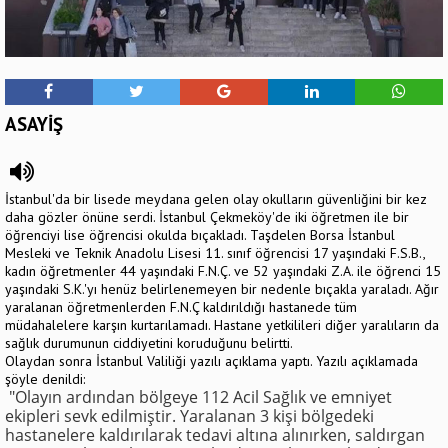
ASAYİŞ
İstanbul'da bir lisede meydana gelen olay okulların güvenliğini bir kez
daha gözler önüne serdi. İstanbul Çekmeköy'de iki öğretmen ile bir
öğrenciyi lise öğrencisi okulda bıçakladı. Taşdelen Borsa İstanbul
Mesleki ve Teknik Anadolu Lisesi 11. sınıf öğrencisi 17 yaşındaki F.S.B.,
kadın öğretmenler 44 yaşındaki F.N.Ç. ve 52 yaşındaki Z.A. ile öğrenci 15
yaşındaki S.K.'yı henüz belirlenemeyen bir nedenle bıçakla yaraladı. Ağır
yaralanan öğretmenlerden F.N.Ç kaldırıldığı hastanede tüm
müdahalelere karşın kurtarılamadı. Hastane yetkilileri diğer yaralıların da
sağlık durumunun ciddiyetini koruduğunu belirtti.
Olaydan sonra İstanbul Valiliği yazılı açıklama yaptı. Yazılı açıklamada
şöyle denildi:
"Olayın ardından bölgeye 112 Acil Sağlık ve emniyet
ekipleri sevk edilmiştir. Yaralanan 3 kişi bölgedeki
hastanelere kaldırılarak tedavi altına alınırken, saldırgan