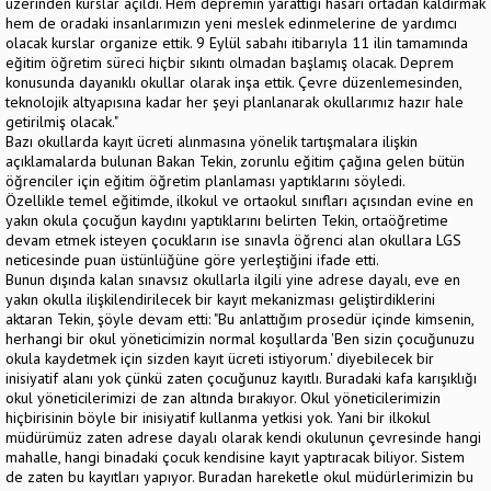
üzerinden kurslar açıldı. Hem depremin yarattığı hasarı ortadan kaldırmak
hem de oradaki insanlarımızın yeni meslek edinmelerine de yardımcı
olacak kurslar organize ettik. 9 Eylül sabahı itibarıyla 11 ilin tamamında
eğitim öğretim süreci hiçbir sıkıntı olmadan başlamış olacak. Deprem
konusunda dayanıklı okullar olarak inşa ettik. Çevre düzenlemesinden,
teknolojik altyapısına kadar her şeyi planlanarak okullarımız hazır hale
getirilmiş olacak."
Bazı okullarda kayıt ücreti alınmasına yönelik tartışmalara ilişkin
açıklamalarda bulunan Bakan Tekin, zorunlu eğitim çağına gelen bütün
öğrenciler için eğitim öğretim planlaması yaptıklarını söyledi.
Özellikle temel eğitimde, ilkokul ve ortaokul sınıfları açısından evine en
yakın okula çocuğun kaydını yaptıklarını belirten Tekin, ortaöğretime
devam etmek isteyen çocukların ise sınavla öğrenci alan okullara LGS
neticesinde puan üstünlüğüne göre yerleştiğini ifade etti.
Bunun dışında kalan sınavsız okullarla ilgili yine adrese dayalı, eve en
yakın okulla ilişkilendirilecek bir kayıt mekanizması geliştirdiklerini
aktaran Tekin, şöyle devam etti: "Bu anlattığım prosedür içinde kimsenin,
herhangi bir okul yöneticimizin normal koşullarda 'Ben sizin çocuğunuzu
okula kaydetmek için sizden kayıt ücreti istiyorum.' diyebilecek bir
inisiyatif alanı yok çünkü zaten çocuğunuz kayıtlı. Buradaki kafa karışıklığı
okul yöneticilerimizi de zan altında bırakıyor. Okul yöneticilerimizin
hiçbirisinin böyle bir inisiyatif kullanma yetkisi yok. Yani bir ilkokul
müdürümüz zaten adrese dayalı olarak kendi okulunun çevresinde hangi
mahalle, hangi binadaki çocuk kendisine kayıt yaptıracak biliyor. Sistem
de zaten bu kayıtları yapıyor. Buradan hareketle okul müdürlerimizin bu