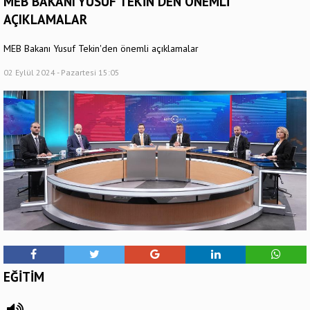
MEB BAKANI YUSUF TEKİN'DEN ÖNEMLİ
AÇIKLAMALAR
MEB Bakanı Yusuf Tekin'den önemli açıklamalar
02 Eylül 2024 - Pazartesi 15:05
EĞİTİM