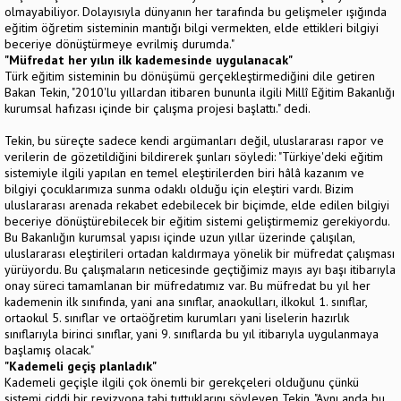
olmayabiliyor. Dolayısıyla dünyanın her tarafında bu gelişmeler ışığında
eğitim öğretim sisteminin mantığı bilgi vermekten, elde ettikleri bilgiyi
beceriye dönüştürmeye evrilmiş durumda."
"Müfredat her yılın ilk kademesinde uygulanacak"
Türk eğitim sisteminin bu dönüşümü gerçekleştirmediğini dile getiren
Bakan Tekin, "2010'lu yıllardan itibaren bununla ilgili Millî Eğitim Bakanlığı
kurumsal hafızası içinde bir çalışma projesi başlattı." dedi.
Tekin, bu süreçte sadece kendi argümanları değil, uluslararası rapor ve
verilerin de gözetildiğini bildirerek şunları söyledi: "Türkiye'deki eğitim
sistemiyle ilgili yapılan en temel eleştirilerden biri hâlâ kazanım ve
bilgiyi çocuklarımıza sunma odaklı olduğu için eleştiri vardı. Bizim
uluslararası arenada rekabet edebilecek bir biçimde, elde edilen bilgiyi
beceriye dönüştürebilecek bir eğitim sistemi geliştirmemiz gerekiyordu.
Bu Bakanlığın kurumsal yapısı içinde uzun yıllar üzerinde çalışılan,
uluslararası eleştirileri ortadan kaldırmaya yönelik bir müfredat çalışması
yürüyordu. Bu çalışmaların neticesinde geçtiğimiz mayıs ayı başı itibarıyla
onay süreci tamamlanan bir müfredatımız var. Bu müfredat bu yıl her
kademenin ilk sınıfında, yani ana sınıflar, anaokulları, ilkokul 1. sınıflar,
ortaokul 5. sınıflar ve ortaöğretim kurumları yani liselerin hazırlık
sınıflarıyla birinci sınıflar, yani 9. sınıflarda bu yıl itibarıyla uygulanmaya
başlamış olacak."
"Kademeli geçiş planladık"
Kademeli geçişle ilgili çok önemli bir gerekçeleri olduğunu çünkü
sistemi ciddi bir revizyona tabi tuttuklarını söyleyen Tekin, "Aynı anda bu