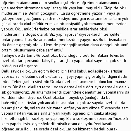
öğretmen atamasının da o sınıflara, şubelere öğretmen atamasının da
yine merkez sisteminde yapılacağı bir yapı kurulmuş oldu. Gidip de okul
müdürlerimize 'Benim çocuğumu illa şu öğretmene yazdırın veya şu
şubeye ben çocuğumu yazdırmak istiyorum.' gibi ısrarların bir anlamı yok
çünkü orada okul müdürlerimizin bir inisiyatifi yok, tamamen merkezden
yapıldı. Okul müdürlerimize bu şekilde ısrar ettiklerinde okul
müdürlerimiz doğal olarak 'Biz yapmıyoruz.' diyeceklerdir. Gerçekten
onlar yapmadılar. Biz artık onları merkezden yapıyoruz. Bu tartışmaların
da önüne geçmiş olduk. Hem de pedagojik açıdan daha dengeli bir sınıf
ortamı oluşturmaya çaba sarf ettik."
Türkiye'de 22 bin 546 özel okul bulunduğunu belirten Bakan Tekin, bu
özel okullar içerisinde fahiş fiyat artışları yapan okul sayısının çok sınırlı
olduğunu dile getirdi.
Belli sayıdaki okulun eğitim ücreti için fahiş kabul edilebilecek artışlar
yapınca sanki bütün özel okullar aynı şeyi yapmış gibi algılandığını ifade
eden Tekin, şunları söyledi: "Orada özel okullarımızın hakkını korumamız
lazım. Biz özel okulları temsil eden derneklerle dört ayrı dernekle de sık
sık görüşüyoruz. Bu anlamda kendi içlerindeki denetimleri yapmalarını da
kendilerinden istiyoruz. Özel okulların büyük çoğunluğunda bu
bahsettiğiniz artışlar yok ancak istisna olarak çok az sayıda özel okulda
bu artışlar oldu, onları da biz zaten 'enflasyon artı yüzde 5' oranında zam
yapma hakları var, ara sınıflar yani kayıtlı öğrenci için çünkü alacağı
hizmetle ilgili bir sözleşme yapılmış. Biz o sözleşme üzerinden 'Yüzde 5
zam yapabilirsin.' diye söyledik büyük oranı da uydu. Yeni kayıtlı
öğrencilerle ilgili ise orada özel okullar bu hizmetin bedeli olarak