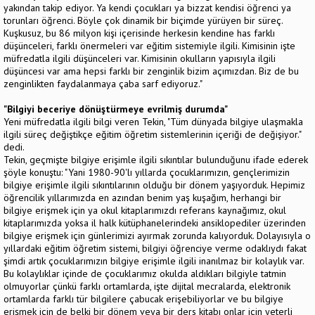
yakından takip ediyor. Ya kendi çocukları ya bizzat kendisi öğrenci ya
torunları öğrenci. Böyle çok dinamik bir biçimde yürüyen bir süreç.
Kuşkusuz, bu 86 milyon kişi içerisinde herkesin kendine has farklı
düşünceleri, farklı önermeleri var eğitim sistemiyle ilgili. Kimisinin işte
müfredatla ilgili düşünceleri var. Kimisinin okulların yapısıyla ilgili
düşüncesi var ama hepsi farklı bir zenginlik bizim açımızdan. Biz de bu
zenginlikten faydalanmaya çaba sarf ediyoruz."
"Bilgiyi beceriye dönüştürmeye evrilmiş durumda"
Yeni müfredatla ilgili bilgi veren Tekin, "Tüm dünyada bilgiye ulaşmakla
ilgili süreç değiştikçe eğitim öğretim sistemlerinin içeriği de değişiyor."
dedi.
Tekin, geçmişte bilgiye erişimle ilgili sıkıntılar bulunduğunu ifade ederek
şöyle konuştu: "Yani 1980-90'lı yıllarda çocuklarımızın, gençlerimizin
bilgiye erişimle ilgili sıkıntılarının olduğu bir dönem yaşıyorduk. Hepimiz
öğrencilik yıllarımızda en azından benim yaş kuşağım, herhangi bir
bilgiye erişmek için ya okul kitaplarımızdı referans kaynağımız, okul
kitaplarımızda yoksa il halk kütüphanelerindeki ansiklopediler üzerinden
bilgiye erişmek için günlerimizi ayırmak zorunda kalıyorduk. Dolayısıyla o
yıllardaki eğitim öğretim sistemi, bilgiyi öğrenciye verme odaklıydı fakat
şimdi artık çocuklarımızın bilgiye erişimle ilgili inanılmaz bir kolaylık var.
Bu kolaylıklar içinde de çocuklarımız okulda aldıkları bilgiyle tatmin
olmuyorlar çünkü farklı ortamlarda, işte dijital mecralarda, elektronik
ortamlarda farklı tür bilgilere çabucak erişebiliyorlar ve bu bilgiye
erişmek için de belki bir dönem veya bir ders kitabı onlar için yeterli