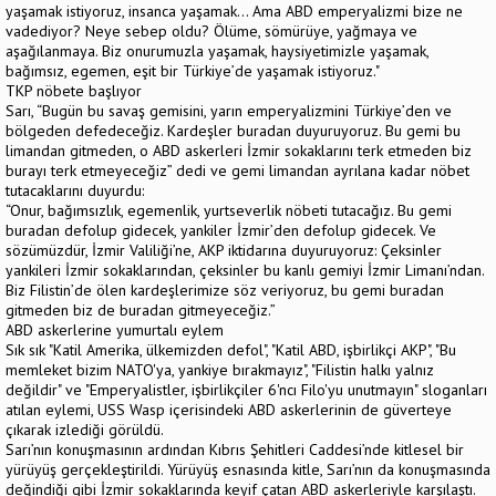
yaşamak istiyoruz, insanca yaşamak… Ama ABD emperyalizmi bize ne
vadediyor? Neye sebep oldu? Ölüme, sömürüye, yağmaya ve
aşağılanmaya. Biz onurumuzla yaşamak, haysiyetimizle yaşamak,
bağımsız, egemen, eşit bir Türkiye’de yaşamak istiyoruz."
TKP nöbete başlıyor
Sarı, “Bugün bu savaş gemisini, yarın emperyalizmini Türkiye’den ve
bölgeden defedeceğiz. Kardeşler buradan duyuruyoruz. Bu gemi bu
limandan gitmeden, o ABD askerleri İzmir sokaklarını terk etmeden biz
burayı terk etmeyeceğiz” dedi ve gemi limandan ayrılana kadar nöbet
tutacaklarını duyurdu:
“Onur, bağımsızlık, egemenlik, yurtseverlik nöbeti tutacağız. Bu gemi
buradan defolup gidecek, yankiler İzmir’den defolup gidecek. Ve
sözümüzdür, İzmir Valiliği’ne, AKP iktidarına duyuruyoruz: Çeksinler
yankileri İzmir sokaklarından, çeksinler bu kanlı gemiyi İzmir Limanı’ndan.
Biz Filistin’de ölen kardeşlerimize söz veriyoruz, bu gemi buradan
gitmeden biz de buradan gitmeyeceğiz.”
ABD askerlerine yumurtalı eylem
Sık sık "Katil Amerika, ülkemizden defol", "Katil ABD, işbirlikçi AKP", "Bu
memleket bizim NATO'ya, yankiye bırakmayız", "Filistin halkı yalnız
değildir" ve "Emperyalistler, işbirlikçiler 6'ncı Filo'yu unutmayın" sloganları
atılan eylemi, USS Wasp içerisindeki ABD askerlerinin de güverteye
çıkarak izlediği görüldü.
Sarı’nın konuşmasının ardından Kıbrıs Şehitleri Caddesi’nde kitlesel bir
yürüyüş gerçekleştirildi. Yürüyüş esnasında kitle, Sarı’nın da konuşmasında
değindiği gibi İzmir sokaklarında keyif çatan ABD askerleriyle karşılaştı.