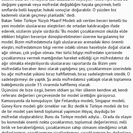
değişimi yapmak veya müfredat değişikliğini hayata geçirmek, belli
sınıflarda belli kayıplar, hukuki sonuçlar doğurabilir. O yüzden biz
kademeli olarak geçmeyi planladık." dedi.
Bakan Tekin Türkiye Yüzyılı Maarif Modeli adı verilen beceri temelli bu
yeni modelin uluslararası eleştirileri de ortadan kaldıracağını ifade
ederek, sözlerini şöyle sürdürdü: "Bu model çocuklarımızın okulda elde
ettikleri bilgileri beceriye dönüştürebilmeleri üzerine kurgulanmış bir
model. Bizim müfredatımızla ilgili uluslararası arenadaki ikinci önemli
eleştiri, müfredatımızın bilgi verme odaklı olması hasebiyle doğal olarak
ağır olması, çok yoğun olması. Her türlü bilgiyi müfredatın içerisinde
çocuklarımıza vermek mantığından hareket edildiği için müfredatımız da
ağır olmakla eleştiriliyordu uluslararası raporlarda da. Bizim yeni
müfredatla beraber ikinci olarak yaptığımız şey, çocuklarımızın üzerindeki
bu ağır müfredat yükünü biraz hafifletmek, biraz sadeleştirmek istedik. O
sadeleştirmeyi de yaptık. Şu anda müfredatımız yaklaşık olarak toplamına
baktığımızda yüzde 35 civarında hafiflemiş olacak.
Üçüncüsü de bize özgü, benim iddiam şu: Her ülkenin kendine ait, kendi
referans değerleri çerçevesinde bir model ürettiğini görüyoruz.
Kamuoyunda da konuşuluyor. İşte Finlandiya modeli, Singapur modeli,
Güney Kore modeli gibi örnekler var. Biz dedik ki Türkiye modeli de biz
de bir model yani kendi toplumsal yapımızın ihtiyaç duyduğu bir
müfredat oluşturabiliriz. Bunu da Türkiye modeli adıyla... Orada da olayın
bu kısmındaki önemli nokta çocuklarımızı, toplumsal değerlerimizi, milli
birlik ve beraberliğimizi, çocuklarımızın sahip olmasını istediğimiz ortak
değerlerimizi, çocuklarımızın içselleştirmesi, çocuklarımızın bu değerlere