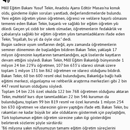
Millî Eğitim Bakanı Yusuf Tekin, Anadolu Ajansı Editör Masası'na konuk
oldu, gündeme ilişkin soruları yanıtladı, değerlendirmelerde bulundu.
Yeni eğitim öğretim yılının öğretmen, öğrenci ve velilere hayırlı olmasını
temenni eden Bakan Tekin, başarılı ve sağlıklı bir eğitim öğretim yılı
diledi. Geçen yıl ciddi bir sıkıntı olmadan, öğretmenlerin fedakârlık ve
çabalarıyla sağlıklı bir eğitim öğretim yılını tamamladıklarını ifade eden
Tekin, "İnşallah, bu yıl da öyle olur." dedi.
Bugün sadece uyum sınıflarının değil, aynı zamanda öğretmenlerin
seminer döneminin de başladığını bildiren Bakan Tekin, yaklaşık 17
milyon öğrencinin kayıtlarının tamamlandığını, açık liselerde kayıtların
devam ettiğini söyledi. Bakan Tekin, Millî Eğitim Bakanlığı bünyesinde 1
milyon 24 bin 229'u öğretmen, 107 bin 633'ü idareci olmak üzere
toplam 1 milyon 131 bin 862 öğretmen ve idareci olduğunu bildirdi.
Bakan Tekin, 60 bin 600 resmî okul bulunduğunu, Bakanlığa bağlı halk
eğitimi merkezi, olgunlaşma ve rehberlik araştırma merkezleri gibi 2 bin
447 resmî kurum olduğunu söyledi.
Toplam 14 bin 226 özel okulda 122 bin 768 öğretmen olduğunu aktaran
Tekin, muhtelif kurs diye tanımladıkları 22 bin 546 kurumun da
bulunduğunu, toplam 99 bin 819 resmî ve özel kurumda 1 milyon 254
bin 630 öğretmen ve idarecinin görev yaptığını ifade etti. Bakan Tekin, bu
rakamları ne kadar büyük bir aile olduklarını göstermek için paylaştığını,
Türk toplumunun eğitim öğretim sürecine yakın ilgi gösterdiğini
belirterek sözlerini şöyle sürdürdü:
"86 milyona yakın nüfusumuzun tamamı eğitim öğretim süreçlerini