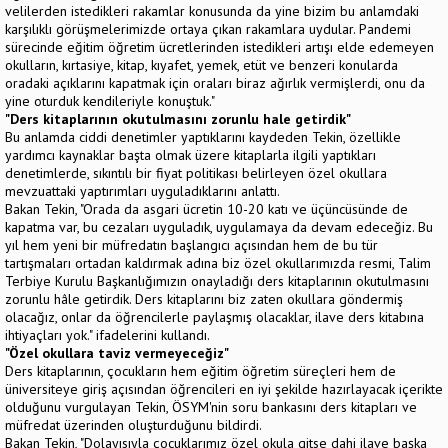
velilerden istedikleri rakamlar konusunda da yine bizim bu anlamdaki
karşılıklı görüşmelerimizde ortaya çıkan rakamlara uydular. Pandemi
sürecinde eğitim öğretim ücretlerinden istedikleri artışı elde edemeyen
okulların, kırtasiye, kitap, kıyafet, yemek, etüt ve benzeri konularda
oradaki açıklarını kapatmak için oraları biraz ağırlık vermişlerdi, onu da
yine oturduk kendileriyle konuştuk."
"Ders kitaplarının okutulmasını zorunlu hale getirdik"
Bu anlamda ciddi denetimler yaptıklarını kaydeden Tekin, özellikle
yardımcı kaynaklar başta olmak üzere kitaplarla ilgili yaptıkları
denetimlerde, sıkıntılı bir fiyat politikası belirleyen özel okullara
mevzuattaki yaptırımları uyguladıklarını anlattı.
Bakan Tekin, "Orada da asgari ücretin 10-20 katı ve üçüncüsünde de
kapatma var, bu cezaları uyguladık, uygulamaya da devam edeceğiz. Bu
yıl hem yeni bir müfredatın başlangıcı açısından hem de bu tür
tartışmaları ortadan kaldırmak adına biz özel okullarımızda resmi, Talim
Terbiye Kurulu Başkanlığımızın onayladığı ders kitaplarının okutulmasını
zorunlu hâle getirdik. Ders kitaplarını biz zaten okullara göndermiş
olacağız, onlar da öğrencilerle paylaşmış olacaklar, ilave ders kitabına
ihtiyaçları yok." ifadelerini kullandı.
"Özel okullara taviz vermeyeceğiz"
Ders kitaplarının, çocukların hem eğitim öğretim süreçleri hem de
üniversiteye giriş açısından öğrencileri en iyi şekilde hazırlayacak içerikte
olduğunu vurgulayan Tekin, ÖSYM'nin soru bankasını ders kitapları ve
müfredat üzerinden oluşturduğunu bildirdi.
Bakan Tekin, "Dolayısıyla çocuklarımız özel okula gitse dahi ilave başka