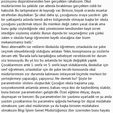
pozisyona düşürülmesinden ben gerçekten rahatsızım. Okul
müdürlerimin bu şekilde zan altında bırakılması gerçekten ciddi bir
haksızlık. Bu tartışmaların iki kaynağı var. Birincisi, büyük oranda insanlar
etrafından duydukları 'Şu okul daha iyi, çocuğunuzu oraya yazdırın.' gibi
bir yaklaşımla aslında kendi adres bölgesinde olmayan başka bir okula
çocuğunu yazdırmak istiyor. Bu mümkün değil zaten yasal olarak ama
bunu gidip söylediğinde okul yöneticisinin kendisinden kayıt ücreti
istediğini söylemiş olabilir. Bunun dışında bir seçeneğimiz yok çünkü
zaten o okulda hangi öğrencinin kayıtlı olacağına dair bizim
mekanizmamız belli."
İkinci alternatifin ise velilerin ilkokulda öğretmen, ortaokulda ise şube
seçmek isteyebileceği olduğunu anlatan Tekin, konuşmasına şu sözlerle
devam etti: "Burada kafa karışıklığına sebebiyet verebilecek bir durum
söz konusuydu. Bu yıl biz bu anlamda bir küçük değişiklik yaptık.
Çocuklarımızın artık 1. sınıfa ve 5. sınıfa kayıt olduklarında, ilkokullar için
sınıf öğretmeni, ortaokullar için de şube tercihi konusunda okul
müdürlerimizin zor durumda kalmasını önleyecek biçimde merkezi bir
yerleştirmeyi yapacağız, yapıyoruz. Ne demek bu? Şöyle bir
parametreler silsilesi oluşturduk: Çocuğun okula başlama yaşı,
sosyoekonomik anlamda annesi, babası veya ikisi de kaybedilmiş olabilir,
buna benzer parametreleri geliştirdik. Özel eğitime ihtiyaç duyan,
duymayan ve benzeri. Bu parametreleri bir yazılıma uyarladık ve şu anda
yazılım çocuklarımızı bu parametre ışığında herhangi bir dışsal müdahale
olmaksızın, yani okul müdürünün ya da başka birisinin müdahalesi
olmaksızın Bilgi İşlem Genel Müdürlüğümüz iller üzerinden bunu hayata