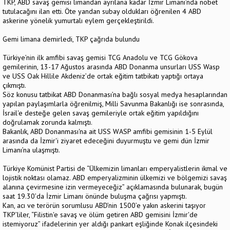
TKP, ABD savaş gemisi limandan ayrılana kadar İzmir Limanı’nda nöbet
tutulacağını ilan etti. Öte yandan subay oldukları öğrenilen 4 ABD
askerine yönelik yumurtalı eylem gerçekleştirildi.
Gemi limana demirledi, TKP çağrıda bulundu
Türkiye’nin ilk amfibi savaş gemisi TCG Anadolu ve TCG Gökova
gemilerinin, 13-17 Ağustos arasında ABD Donanma unsurları USS Wasp
ve USS Oak Hillile Akdeniz’de ortak eğitim tatbikatı yaptığı ortaya
çıkmıştı.
Söz konusu tatbikat ABD Donanması’na bağlı sosyal medya hesaplarından
yapılan paylaşımlarla öğrenilmiş, Milli Savunma Bakanlığı ise sonrasında,
İsrail'e desteğe gelen savaş gemileriyle ortak eğitim yapıldığını
doğrulamak zorunda kalmıştı.
Bakanlık, ABD Donanması'na ait USS WASP amfibi gemisinin 1-5 Eylül
arasında da İzmir'i ziyaret edeceğini duyurmuştu ve gemi dün İzmir
Limanı’na ulaşmıştı.
Türkiye Komünist Partisi de “Ülkemizin limanları emperyalistlerin ikmal ve
lojistik noktası olamaz. ABD emperyalizminin ülkemizi ve bölgemizi savaş
alanına çevirmesine izin vermeyeceğiz” açıklamasında bulunarak, bugün
saat 19.30’da İzmir Limanı önünde buluşma çağrısı yapmıştı.
Kan, acı ve terörün sorumlusu ABD’nin 1500’e yakın askerini taşıyor
TKP’liler, “Filistin'e savaş ve ölüm getiren ABD gemisini İzmir'de
istemiyoruz” ifadelerinin yer aldığı pankart eşliğinde Konak ilçesindeki