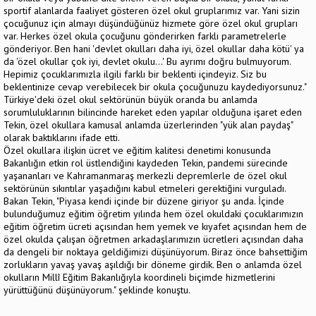
sportif alanlarda faaliyet gösteren özel okul gruplarımız var. Yani sizin
çocuğunuz için almayı düşündüğünüz hizmete göre özel okul grupları
var. Herkes özel okula çocuğunu gönderirken farklı parametrelerle
gönderiyor. Ben hani 'devlet okulları daha iyi, özel okullar daha kötü' ya
da 'özel okullar çok iyi, devlet okulu...' Bu ayrımı doğru bulmuyorum.
Hepimiz çocuklarımızla ilgili farklı bir beklenti içindeyiz. Siz bu
beklentinize cevap verebilecek bir okula çocuğunuzu kaydediyorsunuz."
Türkiye'deki özel okul sektörünün büyük oranda bu anlamda
sorumluluklarının bilincinde hareket eden yapılar olduğuna işaret eden
Tekin, özel okullara kamusal anlamda üzerlerinden "yük alan paydaş"
olarak baktıklarını ifade etti.
Özel okullara ilişkin ücret ve eğitim kalitesi denetimi konusunda
Bakanlığın etkin rol üstlendiğini kaydeden Tekin, pandemi sürecinde
yaşananları ve Kahramanmaraş merkezli depremlerle de özel okul
sektörünün sıkıntılar yaşadığını kabul etmeleri gerektiğini vurguladı.
Bakan Tekin, "Piyasa kendi içinde bir düzene giriyor şu anda. İçinde
bulunduğumuz eğitim öğretim yılında hem özel okuldaki çocuklarımızın
eğitim öğretim ücreti açısından hem yemek ve kıyafet açısından hem de
özel okulda çalışan öğretmen arkadaşlarımızın ücretleri açısından daha
da dengeli bir noktaya geldiğimizi düşünüyorum. Biraz önce bahsettiğim
zorlukların yavaş yavaş aşıldığı bir döneme girdik. Ben o anlamda özel
okulların Millî Eğitim Bakanlığıyla koordineli biçimde hizmetlerini
yürüttüğünü düşünüyorum." şeklinde konuştu.