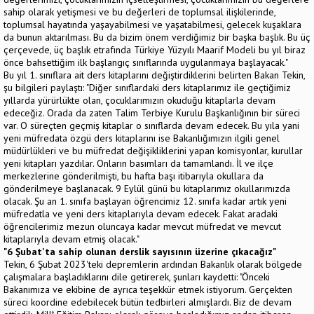
sahip olarak yetişmesi ve bu değerleri de toplumsal ilişkilerinde,
toplumsal hayatında yaşayabilmesi ve yaşatabilmesi, gelecek kuşaklara
da bunun aktarılması. Bu da bizim önem verdiğimiz bir başka başlık. Bu üç
çerçevede, üç başlık etrafında Türkiye Yüzyılı Maarif Modeli bu yıl biraz
önce bahsettiğim ilk başlangıç sınıflarında uygulanmaya başlayacak."
Bu yıl 1. sınıflara ait ders kitaplarını değiştirdiklerini belirten Bakan Tekin,
şu bilgileri paylaştı: "Diğer sınıflardaki ders kitaplarımız ile geçtiğimiz
yıllarda yürürlükte olan, çocuklarımızın okuduğu kitaplarla devam
edeceğiz. Orada da zaten Talim Terbiye Kurulu Başkanlığının bir süreci
var. O süreçten geçmiş kitaplar o sınıflarda devam edecek. Bu yıla yani
yeni müfredata özgü ders kitaplarını ise Bakanlığımızın ilgili genel
müdürlükleri ve bu müfredat değişikliklerini yapan komisyonlar, kurullar
yeni kitapları yazdılar. Onların basımları da tamamlandı. İl ve ilçe
merkezlerine gönderilmişti, bu hafta başı itibarıyla okullara da
gönderilmeye başlanacak. 9 Eylül günü bu kitaplarımız okullarımızda
olacak. Şu an 1. sınıfa başlayan öğrencimiz 12. sınıfa kadar artık yeni
müfredatla ve yeni ders kitaplarıyla devam edecek. Fakat aradaki
öğrencilerimiz mezun oluncaya kadar mevcut müfredat ve mevcut
kitaplarıyla devam etmiş olacak."
"6 Şubat'ta sahip olunan derslik sayısının üzerine çıkacağız"
Tekin, 6 Şubat 2023'teki depremlerin ardından Bakanlık olarak bölgede
çalışmalara başladıklarını dile getirerek, şunları kaydetti: "Önceki
Bakanımıza ve ekibine de ayrıca teşekkür etmek istiyorum. Gerçekten
süreci koordine edebilecek bütün tedbirleri almışlardı. Biz de devam