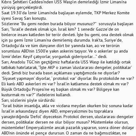
Kıbrıs Şehitleri Caddesi’nden USS Wasp’ın demirlediği İzmir Limanı’na
yürüyüş gerçekleştirdi.
Saat 19.30’da İzmir Limanı’nda başlayan eylemde, TKP Merkez Komite
üyesi Savaş Sarı konuştu.
Sözlerine “Bu gemi neden burada biliyor musunuz?” sorusuyla başlayan
Sarı, “İsrail’e destek olmak için. İsrail kim? 1 senedir Gazze’de on
binlerce insanı katleden bir terör devleti. İşte bu gemi, ona destek olmak
için şu gemi İzmir Limanı’na demirlemiş durumda. Irak’ta, Suriye’de,
Ortadoğu’da ve tüm dünyanın dört bir yanında kan, acı ve terörün
sorumlusu ABD’nin 1500’e yakın askerini taşıyor. Ve o askerler şu anda
İzmir’deler. Keyif çatıyorlar, yorgunluk gideriyorlar…” dedi.
Sarı, Anadolu TGC’nin geçtiğimiz haftalarda USS Wasp ile katıldığı ortak
tatbikatı hatırlatarak, “İşte AKP o zaman ‘uluslararası dengeler, politikalar’
dedi. Şimdi biz burada basın açıklaması yaptığımızda ne diyorlar?
‘Siyaset yapmayın’ diyorlar, ‘ protokol var’ diyorlar. Bu protokolde ne var?
Eli kanlı ABD askerleri mi var? İsrail’in katliamına destek olmak mı var?
Büyük Ortadoğu Projesi’ne eş başkan olmak mı var? Bölgeye kan
kusturmak mı var?” ifadelerini kullandı.
Sarı, sözlerini şöyle sürdürdü:
“İsrail bütün insanlığa, akla ve vicdana meydan okurken biz sonuna kadar
İsrail’in arkasındayız diyen ABD, emperyalizmini bu topraklara
yanaştırdığında ‘Defol’ diyeceksin. Protokol dersen, uluslararası dengeler
dersen, politikalar dersen ne olur biliyor musun? Müstemleke olursun,
müstemleke! Emperyalizmle ancak pazarlık yaparsın, sonra döner dolaşır
ABD’nin önünde el pençe durursun. O zaman da ne bağımsızlıktan, ne