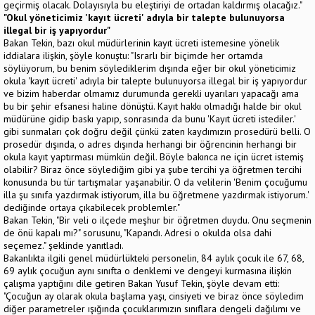
geçirmiş olacak. Dolayısıyla bu eleştiriyi de ortadan kaldırmış olacağız."
"Okul yöneticimiz 'kayıt ücreti' adıyla bir talepte bulunuyorsa
illegal bir iş yapıyordur"
Bakan Tekin, bazı okul müdürlerinin kayıt ücreti istemesine yönelik
iddialara ilişkin, şöyle konuştu: "Israrlı bir biçimde her ortamda
söylüyorum, bu benim söylediklerim dışında eğer bir okul yöneticimiz
okula 'kayıt ücreti' adıyla bir talepte bulunuyorsa illegal bir iş yapıyordur
ve bizim haberdar olmamız durumunda gerekli uyarıları yapacağı ama
bu bir şehir efsanesi haline dönüştü. Kayıt hakkı olmadığı halde bir okul
müdürüne gidip baskı yapıp, sonrasında da bunu 'Kayıt ücreti istediler.'
gibi sunmaları çok doğru değil çünkü zaten kaydımızın prosedürü belli. O
prosedür dışında, o adres dışında herhangi bir öğrencinin herhangi bir
okula kayıt yaptırması mümkün değil. Böyle bakınca ne için ücret istemiş
olabilir? Biraz önce söylediğim gibi ya şube tercihi ya öğretmen tercihi
konusunda bu tür tartışmalar yaşanabilir. O da velilerin 'Benim çocuğumu
illa şu sınıfa yazdırmak istiyorum, illa bu öğretmene yazdırmak istiyorum.'
dediğinde ortaya çıkabilecek problemler."
Bakan Tekin, "Bir veli o ilçede meşhur bir öğretmen duydu. Onu seçmenin
de önü kapalı mı?" sorusunu, "Kapandı. Adresi o okulda olsa dahi
seçemez." şeklinde yanıtladı.
Bakanlıkta ilgili genel müdürlükteki personelin, 84 aylık çocuk ile 67, 68,
69 aylık çocuğun aynı sınıfta o denklemi ve dengeyi kurmasına ilişkin
çalışma yaptığını dile getiren Bakan Yusuf Tekin, şöyle devam etti:
"Çocuğun ay olarak okula başlama yaşı, cinsiyeti ve biraz önce söyledim
diğer parametreler ışığında çocuklarımızın sınıflara dengeli dağılımı ve