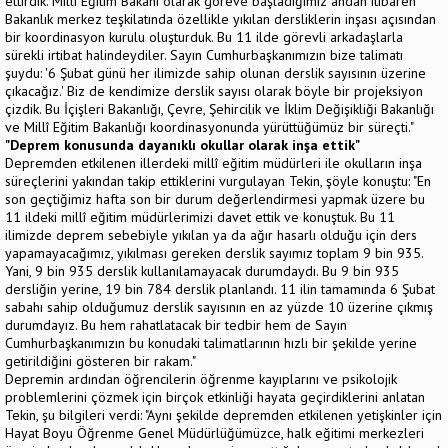
ettirdik. Millî Eğitim Bakanı olarak göreve başladığımız andan itibaren
Bakanlık merkez teşkilatında özellikle yıkılan dersliklerin inşası açısından
bir koordinasyon kurulu oluşturduk. Bu 11 ilde görevli arkadaşlarla
sürekli irtibat halindeydiler. Sayın Cumhurbaşkanımızın bize talimatı
şuydu: '6 Şubat günü her ilimizde sahip olunan derslik sayısının üzerine
çıkacağız.' Biz de kendimize derslik sayısı olarak böyle bir projeksiyon
çizdik. Bu İçişleri Bakanlığı, Çevre, Şehircilik ve İklim Değişikliği Bakanlığı
ve Millî Eğitim Bakanlığı koordinasyonunda yürüttüğümüz bir süreçti."
"Deprem konusunda dayanıklı okullar olarak inşa ettik"
Depremden etkilenen illerdeki millî eğitim müdürleri ile okulların inşa
süreçlerini yakından takip ettiklerini vurgulayan Tekin, şöyle konuştu: "En
son geçtiğimiz hafta son bir durum değerlendirmesi yapmak üzere bu
11 ildeki millî eğitim müdürlerimizi davet ettik ve konuştuk. Bu 11
ilimizde deprem sebebiyle yıkılan ya da ağır hasarlı olduğu için ders
yapamayacağımız, yıkılması gereken derslik sayımız toplam 9 bin 935.
Yani, 9 bin 935 derslik kullanılamayacak durumdaydı. Bu 9 bin 935
dersliğin yerine, 19 bin 784 derslik planlandı. 11 ilin tamamında 6 Şubat
sabahı sahip olduğumuz derslik sayısının en az yüzde 10 üzerine çıkmış
durumdayız. Bu hem rahatlatacak bir tedbir hem de Sayın
Cumhurbaşkanımızın bu konudaki talimatlarının hızlı bir şekilde yerine
getirildiğini gösteren bir rakam."
Depremin ardından öğrencilerin öğrenme kayıplarını ve psikolojik
problemlerini çözmek için birçok etkinliği hayata geçirdiklerini anlatan
Tekin, şu bilgileri verdi: "Aynı şekilde depremden etkilenen yetişkinler için
Hayat Boyu Öğrenme Genel Müdürlüğümüzce, halk eğitimi merkezleri