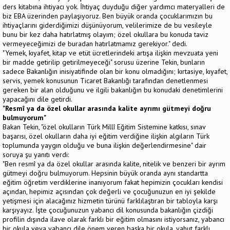
ders kitabına ihtiyacı yok. İhtiyaç duyduğu diğer yardımcı materyalleri de
biz EBA üzerinden paylaşıyoruz. Ben büyük oranda çocuklarımızın bu
ihtiyaçlarını giderdiğimizi düşünüyorum, velilerimize de bu vesileyle
bunu bir kez daha hatırlatmış olayım; özel okullara bu konuda taviz
vermeyeceğimizi de buradan hatırlatmamız gerekiyor." dedi.
"Yemek, kıyafet, kitap ve etüt ücretlerindeki artışa ilişkin mevzuata yeni
bir madde getirilip getirilmeyeceği" sorusu üzerine Tekin, bunların
sadece Bakanlığın inisiyatifinde olan bir konu olmadığını; kırtasiye, kıyafet,
servis, yemek konusunun Ticaret Bakanlığı tarafından denetlenmesi
gereken bir alan olduğunu ve ilgili bakanlığın bu konudaki denetimlerini
yapacağını dile getirdi.
"Resmî ya da özel okullar arasında kalite ayrımı gütmeyi doğru
bulmuyorum"
Bakan Tekin, "özel okulların Türk Millî Eğitim Sistemine katkısı, sınav
başarısı, özel okulların daha iyi eğitim verdiğine ilişkin algıların Türk
toplumunda yaygın olduğu ve buna ilişkin değerlendirmesine" dair
soruya şu yanıtı verdi:
"Ben resmî ya da özel okullar arasında kalite, nitelik ve benzeri bir ayrım
gütmeyi doğru bulmuyorum. Hepsinin büyük oranda aynı standartta
eğitim öğretim verdiklerine inanıyorum fakat hepimizin çocukları kendisi
açından, hepimiz açısından çok değerli ve çocuğunuzun en iyi şekilde
yetişmesi için alacağınız hizmetin türünü farklılaştıran bir tabloyla karşı
karşıyayız. İşte çocuğunuzun yabancı dil konusunda bakanlığın çizdiği
profilin dışında ilave olarak farklı bir eğitim olmasını istiyorsanız, yabancı
bir okula veya yabancı dile önem veren başka bir okula, yahut farklı