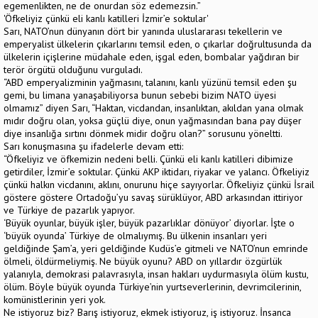
egemenlikten, ne de onurdan söz edemezsin.”
'Öfkeliyiz çünkü eli kanlı katilleri İzmir’e soktular'
Sarı, NATO’nun dünyanın dört bir yanında uluslararası tekellerin ve
emperyalist ülkelerin çıkarlarını temsil eden, o çıkarlar doğrultusunda da
ülkelerin içişlerine müdahale eden, işgal eden, bombalar yağdıran bir
terör örgütü olduğunu vurguladı.
“ABD emperyalizminin yağmasını, talanını, kanlı yüzünü temsil eden şu
gemi, bu limana yanaşabiliyorsa bunun sebebi bizim NATO üyesi
olmamız” diyen Sarı, “Haktan, vicdandan, insanlıktan, akıldan yana olmak
mıdır doğru olan, yoksa güçlü diye, onun yağmasından bana pay düşer
diye insanlığa sırtını dönmek midir doğru olan?” sorusunu yöneltti.
Sarı konuşmasına şu ifadelerle devam etti:
“Öfkeliyiz ve öfkemizin nedeni belli. Çünkü eli kanlı katilleri dibimize
getirdiler, İzmir’e soktular. Çünkü AKP iktidarı, riyakar ve yalancı. Öfkeliyiz
çünkü halkın vicdanını, aklını, onurunu hiçe sayıyorlar. Öfkeliyiz çünkü İsrail
göstere göstere Ortadoğu’yu savaş sürüklüyor, ABD arkasından ittiriyor
ve Türkiye de pazarlık yapıyor.
‘Büyük oyunlar, büyük işler, büyük pazarlıklar dönüyor’ diyorlar. İşte o
‘büyük oyunda’ Türkiye de olmalıymış. Bu ülkenin insanları yeri
geldiğinde Şam’a, yeri geldiğinde Kudüs’e gitmeli ve NATO’nun emrinde
ölmeli, öldürmeliymiş. Ne büyük oyunu? ABD on yıllardır özgürlük
yalanıyla, demokrasi palavrasıyla, insan hakları uydurmasıyla ölüm kustu,
ölüm. Böyle büyük oyunda Türkiye’nin yurtseverlerinin, devrimcilerinin,
komünistlerinin yeri yok.
Ne istiyoruz biz? Barış istiyoruz, ekmek istiyoruz, iş istiyoruz. İnsanca