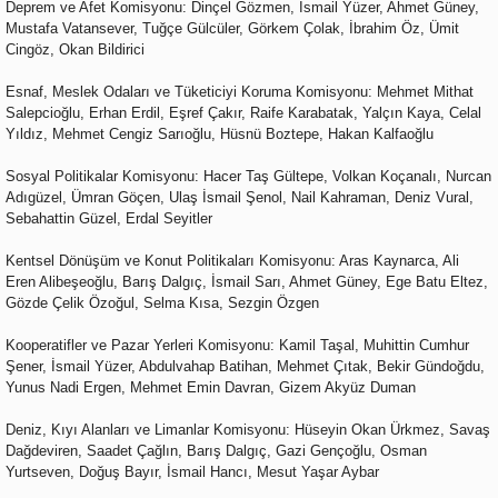
Deprem ve Afet Komisyonu: Dinçel Gözmen, İsmail Yüzer, Ahmet Güney,
Mustafa Vatansever, Tuğçe Gülcüler, Görkem Çolak, İbrahim Öz, Ümit
Cingöz, Okan Bildirici
Esnaf, Meslek Odaları ve Tüketiciyi Koruma Komisyonu: Mehmet Mithat
Salepcioğlu, Erhan Erdil, Eşref Çakır, Raife Karabatak, Yalçın Kaya, Celal
Yıldız, Mehmet Cengiz Sarıoğlu, Hüsnü Boztepe, Hakan Kalfaoğlu
Sosyal Politikalar Komisyonu: Hacer Taş Gültepe, Volkan Koçanalı, Nurcan
Adıgüzel, Ümran Göçen, Ulaş İsmail Şenol, Nail Kahraman, Deniz Vural,
Sebahattin Güzel, Erdal Seyitler
Kentsel Dönüşüm ve Konut Politikaları Komisyonu: Aras Kaynarca, Ali
Eren Alibeşeoğlu, Barış Dalgıç, İsmail Sarı, Ahmet Güney, Ege Batu Eltez,
Gözde Çelik Özoğul, Selma Kısa, Sezgin Özgen
Kooperatifler ve Pazar Yerleri Komisyonu: Kamil Taşal, Muhittin Cumhur
Şener, İsmail Yüzer, Abdulvahap Batihan, Mehmet Çıtak, Bekir Gündoğdu,
Yunus Nadi Ergen, Mehmet Emin Davran, Gizem Akyüz Duman
Deniz, Kıyı Alanları ve Limanlar Komisyonu: Hüseyin Okan Ürkmez, Savaş
Dağdeviren, Saadet Çağlın, Barış Dalgıç, Gazi Gençoğlu, Osman
Yurtseven, Doğuş Bayır, İsmail Hancı, Mesut Yaşar Aybar