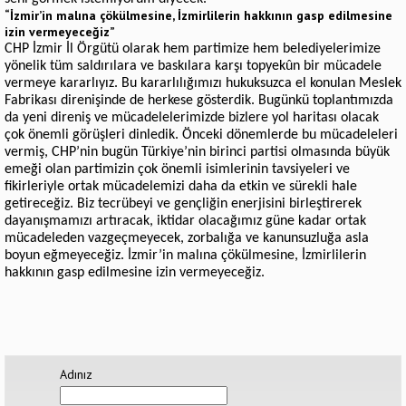
“İzmir’in malına çökülmesine, İzmirlilerin hakkının gasp edilmesine
izin vermeyeceğiz”
CHP İzmir İl Örgütü olarak hem partimize hem belediyelerimize
yönelik tüm saldırılara ve baskılara karşı topyekûn bir mücadele
vermeye kararlıyız. Bu kararlılığımızı hukuksuzca el konulan Meslek
Fabrikası direnişinde de herkese gösterdik. Bugünkü toplantımızda
da yeni direniş ve mücadelelerimizde bizlere yol haritası olacak
çok önemli görüşleri dinledik. Önceki dönemlerde bu mücadeleleri
vermiş, CHP’nin bugün Türkiye’nin birinci partisi olmasında büyük
emeği olan partimizin çok önemli isimlerinin tavsiyeleri ve
fikirleriyle ortak mücadelemizi daha da etkin ve sürekli hale
getireceğiz. Biz tecrübeyi ve gençliğin enerjisini birleştirerek
dayanışmamızı artıracak, iktidar olacağımız güne kadar ortak
mücadeleden vazgeçmeyecek, zorbalığa ve kanunsuzluğa asla
boyun eğmeyeceğiz. İzmir’in malına çökülmesine, İzmirlilerin
hakkının gasp edilmesine izin vermeyeceğiz.
Adınız