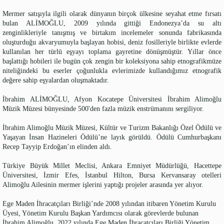
Mermer satışıyla ilgili olarak dünyanın birçok ülkesine seyahat etme fırsatı
bulan ALİMOĞLU, 2009 yılında gittiği Endonezya’da su altı
zenginlikleriyle tanışmış ve birtakım incelemeler sonunda fabrikasında
oluşturduğu akvaryumuyla başlayan hobisi, deniz fosilleriyle birlikte evlerde
kullanılan her türlü eşyayı toplama gayretine dönüşmüştür. Yıllar önce
başlattığı hobileri ile bugün çok zengin bir koleksiyona sahip etnografikmüze
niteliğindeki bu eserler çoğunlukla evlerimizde kullandığımız etnografik
değere sahip eşyalardan oluşmaktadır.
İbrahim ALİMOĞLU, Afyon Kocatepe Üniversitesi İbrahim Alimoğlu
Müzik Müzesi bünyesinde 500'den fazla müzik enstrümanını sergiliyor.
İbrahim Alimoğlu Müzik Müzesi, Kültür ve Turizm Bakanlığı Özel Ödülü ve
Yaşayan İnsan Hazineleri Ödülü’ne layık görüldü. Ödülü Cumhurbaşkanı
Recep Tayyip Erdoğan’ın elinden aldı.
Türkiye Büyük Millet Meclisi, Ankara Emniyet Müdürlüğü, Hacettepe
Üniversitesi, İzmir Efes, İstanbul Hilton, Bursa Kervansaray otelleri
Alimoğlu Ailesinin mermer işlerini yaptığı projeler arasında yer alıyor.
Ege Maden İhracatçıları Birliği’nde 2008 yılından itibaren Yönetim Kurulu
Üyesi, Yönetim Kurulu Başkan Yardımcısı olarak görevlerde bulunan
İbrahim Alimoğlu, 2022 yılında Ege Maden İhracatçıları Birliği Yönetim