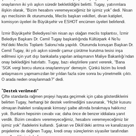
onaylarının iki yılı aşkın süredir bekletildiğini belirtti. Tugay, yatırımlara
ilişkin olarak, “Bizim hesabını veremeyeceğimiz bir işimiz yok” dedi. Nisan
ayı meclisinin ilk oturumunda, Meclis başkan vekilleri, divan katipleri,
komisyon üyeleri ile Büyükşehir ve ESHOT encümen üyeleri belirlendi.
İzmir Büyükşehir Belediyesi’nin nisan ayı olağan meclis toplantısı, İzmir
Belediye Başkanı Dr. Cemil Tugay başkanlığında Kültürpark 4 No’lu
Hol’deki Meclis Toplantı Salonu’nda yapıldı. Oturumda konuşan Başkan Dr.
Cemil Tugay, iki yılı aşkın süredir çamur çürütme kurutma tesisi inşa
edilmesi için yurt dışı bankalarla yapılan anlaşmanın Maliye Bakanlığı’ndan
onay beklediğini hatırlattı. Tugay, bazı eleştirilere yanıt vererek, “Bana
‘SGK vergi borcu olunca onaylanmıyor’ demeyin. Çünkü bizim bu kredi
anlaşmasını yapmamızdan bir yıldan fazla süre sonra bu yönetmelik çıktı.
O arada neden onaylanmadı?” dedi.
“Destek verilmedi”
Çifte standarda rağmen projeyi hayata geçirmek için çaba gösterdiklerini
belirten Tugay, herhangi bir destek verilmediğini savunarak, “Hiçbir kusuru
olmayan ihaleleri sıralayarak kimseyi şaibe altında bırakmaya hakkınız
yok. Bunların hepsinin cevabı var, daha önce de benzer iddialara yanıt
verdik. Bizim cevabını veremeyeceğimiz, hesabını veremeyeceğimiz bir
işimiz yok” ifadelerini kullandı. Şakran ve Dikili’deki arıtma ve kanalizasyon
projelerine de değinen Tugay, kredi onay süreçlerinin siyasiler tarafından