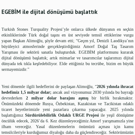
EGEBİM ile dijital dönüşümü başlattık
Turkish Stones Turquality Projesi’yle onlarca ülkede dünyanın en seçkin
etkinliklerinde Türk doğal taşını en üst seviyede temsil ettiklerine vurgu
yapan Başkan Alimoğlu, şöyle devam etti; “Geçen yıl, Denizli Laodikya’nın
büyüleyici atmosferinde gerçekleştirdiğimiz Amorf Doğal Taş Tasarım
Yarışması ile sektörü sanatla buluşturduk. EGEBİM platformunu kurarak
dijital dönüşümü başlattık; artık mimarlar ve tasarımcılar taşlarımızı dijital
dünyada tek tıkla keşfedebiliyor. Elde ettiğimiz bu tecrübe, bizim en büyük
sermayemizdir.”
Yeni dönemle ilgili hedeflerini de paylaşan Alimoğlu, “
2026 yılında ihracat
hedefimiz 1,5 milyar dolar;
ancak asıl vizyonumuz 2030 yılında bu bayrağı
devrederken
2 milyar dolar barajını aşmış
bir birlik bırakmaktır.
Önümüzdeki dönemde Rusya, Özbekistan, Kazakistan ve Tacikistan odaklı
ticaret heyetlerimizle yeni pazarlara çıkarma yapacağız. 2025 yılında
başlattığımız
Sürdürülebilirlik Odaklı URGE Projesi
ile yeşil dönüşüme
öncülük edecek, 2026’da 6. Kez düzenleyeceğimiz Amorf yarışmamızla yine
ilham vereceğiz. Yasal düzenlemelerin önümüzü açması için kamu
temsilcileriyle kurduğumuz diyaloğu daha da güçlendireceğiz. Sektörümüzün