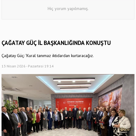
Hiç yorum yapılmamış.
ÇAĞATAY GÜÇ İL BAŞKANLIĞINDA KONUŞTU
Çağatay Güç: 'Kural tanımaz iktidardan kurtaracağız.
13 Nisan 2026 - Pazartesi 19:14