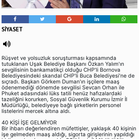
SİYASET
Rüşvet ve yolsuzluk soruşturması kapsamında
tutuklanan Uşak Belediye Başkanı Özkan Yalım'ın
sevgilisinin bankamatikçi olduğu CHP'li Bornova
Belediyesindeki skandal CHP'li Buca Belediyesi'ne de
sıçradı. Başkan Görkem Duman'ın işçilere maaş
ödenemediği dönemde sevgilisi Sevcan Orhan ile
Phuket adasındaki lüks tatili henüz hafızalardaki
tazeliğini korurken, Sosyal Güvenlik Kurumu İzmir İl
Müdürlüğü, belediyeye bağlı şirketlerin personel
listelerini mercek altına aldı.
40 KİŞİ İŞE GELMİYOR
Bir ihbarı değerlendiren müfettişler, yaklaşık 40 kişinin
işe gelmeden maaş aldığı, sigorta girişlerinin yapıldığı