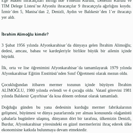
Ege Maden İhracatçıları Birliği’nde Yönetim Kurulu, Denetim Kurulu ve
TİM Delege Listesi’ne Afyonlu ihracatçılar 9 ihracatçıyla ağırlığını koydu.
İzmir’den 5, Manisa’dan 2, Denizli, Aydın ve Balıkesir’den 1’er ihracatçı
yer aldı.
İbrahim Alimoğlu kimdir?
3 Şubat 1956 yılında Afyonkarahisar’da dünyaya gelen İbrahim Alimoğlu;
dedesi, amcası, babası ve kardeşleriyle birlikte büyük bir ailenin içinde
büyüdü.
İlk, orta ve lise öğrenimini Afyonkarahisar’da tamamlayarak 1979 yılında
Afyonkarahisar Eğitim Enstitüsü’nden Sınıf Öğretmeni olarak mezun oldu.
Çocukluğundan itibaren mermer tozunun içinde büyüyen İbrahim
ALİMOĞLU, 1980 yılında evlendi ve 4 çocuğu oldu. Vatanî görevini 1981
yılında Balıkesir Çayırhisar’da kısa dönem ordonat olarak tamamladı.
Doğduğu günden bu yana dedesinin kurduğu mermer fabrikalarının
gelişmesi, büyümesi ve dünya pazarlarında yer alması konusunda olağanüstü
çabalarla bugünlere ulaşmış, dünyanın dört bir tarafına, ülkemizin Denizli,
Burdur, Afyonkarahisar yöresindeki en güzel mermerlerini ihraç ederek ülke
ekonomisine katkıda bulunmaya devam etmektedir.