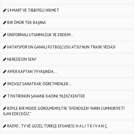
14 MART VE TIBBİYELİ HİKMET
BİR ÖMÜR TEK BAŞINA
ÜNİFORMALI UTANMAZLIK VE ERDEM!..
HATAYSPOR'UN GANALI FUTBOLCUSU ATSU'NUN TRAJİK VEDASI
NEREDESİN SEN?
AYFER KAPTAN 79 YAŞINDA...
İMZASIZ SANATKAR; ÖĞRETMENLER…
TİYATRONUN ŞAHANE KADINI; YILDIZ KENTER
BÖYLE BİR MÜJDE GÖRÜLMEMİŞTİR; “EFENDİLER! YARIN CUMHURİYETİ
İLAN EDECEĞİZ.”
RADYO , TV VE GÜZEL TÜRKÇE EFSANESİ: H A L İ T K I V A N Ç