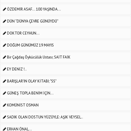
ÖZDEMİR ASAF... 100 YAŞINDA...
DÜN “DÜNYA ÇEVRE GÜNÜYDÜ”
DOKTOR CEYHUN…
DOĞUM GÜNÜMÜZ 19 MAYIS
Bir Çağdaş Öykücülük Ustası; SAİT FAİK
EY DENİZ !..
BARIŞLAR'IN OLAY KİTABI; "SS"
GÜNEŞ TOPLA BENİM İÇİN…
KOMÜNİST OSMAN
SADIK OLAN DOSTUN YÜZÜYLE: AŞIK VEYSEL..
ERHAN ÖNAL...