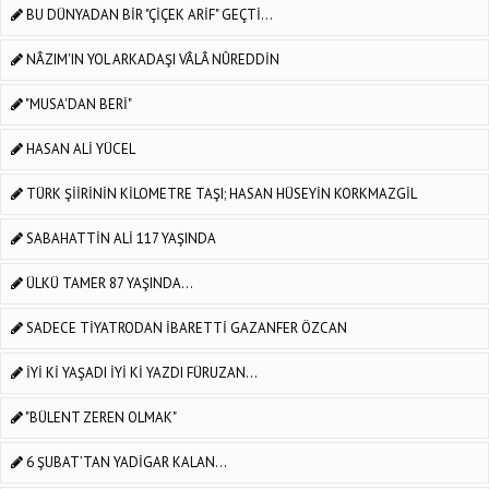
BU DÜNYADAN BİR "ÇİÇEK ARİF" GEÇTİ...
NÂZIM'IN YOL ARKADAŞI VÂLÂ NÛREDDİN
"MUSA'DAN BERİ"
HASAN ALİ YÜCEL
TÜRK ŞİİRİNİN KİLOMETRE TAŞI; HASAN HÜSEYİN KORKMAZGİL
SABAHATTİN ALİ 117 YAŞINDA
ÜLKÜ TAMER 87 YAŞINDA...
SADECE TİYATRODAN İBARETTİ GAZANFER ÖZCAN
İYİ Kİ YAŞADI İYİ Kİ YAZDI FÜRUZAN...
"BÜLENT ZEREN OLMAK"
6 ŞUBAT’TAN YADİGAR KALAN…