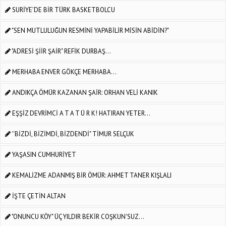
SURİYE’DE BİR TÜRK BASKETBOLCU
"SEN MUTLULUĞUN RESMİNİ YAPABİLİR MİSİN ABİDİN?"
"ADRESİ ŞİİR ŞAİR" REFİK DURBAŞ...
MERHABA ENVER GÖKÇE MERHABA...
ANDIKÇA ÖMÜR KAZANAN ŞAİR: ORHAN VELİ KANIK
EŞŞİZ DEVRİMCİ A T A T Ü R K! HATIRAN YETER...
''BİZDİ, BİZİMDİ, BİZDENDİ" TİMUR SELÇUK
YAŞASIN CUMHURİYET
KEMALİZME ADANMIŞ BİR ÖMÜR: AHMET TANER KIŞLALI
İŞTE ÇETİN ALTAN
"ONUNCU KÖY" ÜÇ YILDIR BEKİR COŞKUN'SUZ...