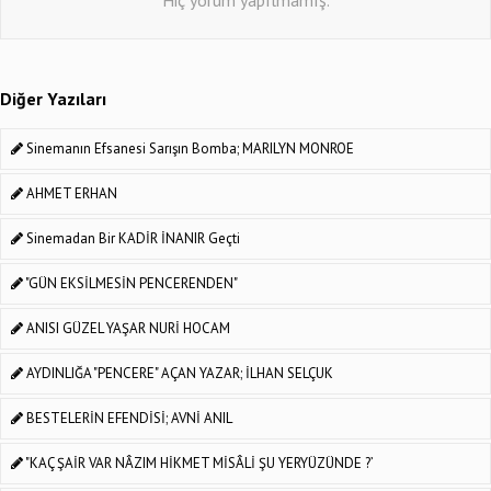
Diğer Yazıları
Sinemanın Efsanesi Sarışın Bomba; MARILYN MONROE
AHMET ERHAN
Sinemadan Bir KADİR İNANIR Geçti
"GÜN EKSİLMESİN PENCERENDEN"
ANISI GÜZEL YAŞAR NURİ HOCAM
AYDINLIĞA "PENCERE" AÇAN YAZAR; İLHAN SELÇUK
BESTELERİN EFENDİSİ; AVNİ ANIL
"KAÇ ŞAİR VAR NÂZIM HİKMET MİSÂLİ ŞU YERYÜZÜNDE ?’