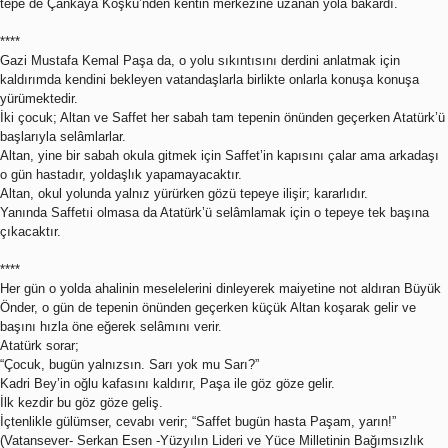
tepe de Çankaya Köşkü’nden kentin merkezine uzanan yola bakardı.
****
Gazi Mustafa Kemal Paşa da, o yolu sıkıntısını derdini anlatmak için
kaldırımda kendini bekleyen vatandaşlarla birlikte onlarla konuşa konuşa
yürümektedir.
İki çocuk; Altan ve Saffet her sabah tam tepenin önünden geçerken Atatürk’ü
başlarıyla selâmlarlar.
Altan, yine bir sabah okula gitmek için Saffet’in kapısını çalar ama arkadaşı
o gün hastadır, yoldaşlık yapamayacaktır.
Altan, okul yolunda yalnız yürürken gözü tepeye ilişir; kararlıdır.
Yanında Saffetıi olmasa da Atatürk’ü selâmlamak için o tepeye tek başına
çıkacaktır.
****
Her gün o yolda ahalinin meselelerini dinleyerek maiyetine not aldıran Büyük
Önder, o gün de tepenin önünden geçerken küçük Altan koşarak gelir ve
başını hızla öne eğerek selâmını verir.
Atatürk sorar;
“Çocuk, bugün yalnızsın. Sarı yok mu Sarı?”
Kadri Bey’in oğlu kafasını kaldırır, Paşa ile göz göze gelir.
İlk kezdir bu göz göze geliş.
İçtenlikle gülümser, cevabı verir; “Saffet bugün hasta Paşam, yarın!”
(Vatansever- Serkan Esen -Yüzyılın Lideri ve Yüce Milletinin Bağımsızlık