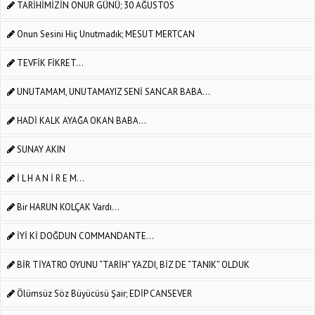
TARİHİMİZİN ONUR GÜNÜ; 30 AĞUSTOS
Onun Sesini Hiç Unutmadık; MESUT MERTCAN
TEVFİK FİKRET...
UNUTAMAM, UNUTAMAYIZ SENİ SANCAR BABA...
HADİ KALK AYAĞA OKAN BABA...
SUNAY AKIN
İ L H A N İ R E M...
Bir HARUN KOLÇAK Vardı...
İYİ Kİ DOĞDUN COMMANDANTE...
BİR TİYATRO OYUNU “TARİH” YAZDI, BİZ DE “TANIK” OLDUK
Ölümsüz Söz Büyücüsü Şair; EDİP CANSEVER