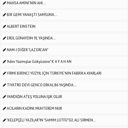
MAHSA AMİNİ’NİN AHI...
BİR GEMİ YANAŞTI SAMSUN'A...
ALBERT EINSTEIN
EROL GÜNAYDIN 91 YAŞINDA...
NAM-I DİĞER "LAZ ERCAN"
"Adını Yazmışlar Gökyüzüne" K A Y A H AN
YİRMİ BİRİNCİ YÜZYIL İÇİN TÜRKİYE'NİN FABRİKA AYARLARI
TİYATRO DEVİ GENCO ERKAL 86 YAŞINDA...
YANDIĞIN ATEŞ YOLUNA IŞIK OLUR
ACILARIN KADINI; MUHTEREM NUR
"KELEPÇELİ YAZILAR"IN "SAMİM LÜTFÜ"SÜ; ALİ SİRMEN...