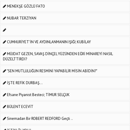
MENEKŞE GÖZLÜ FATO
NUBAR TERZİYAN
CUMHURİYET’İN VE AYDINLANMANIN IŞIĞI; KUBİLAY
MÜJDAT GEZEN, SAVAŞ DİNÇEL YÜZÜNDEN EĞRİ MİNAREYİ NASIL
DÜZELTTİRDİ?
"SEN MUTLULUĞUN RESMİNİ YAPABİLİR MİSİN ABİDİN?"
İŞTE REFİK DURBAŞ...
Efsane Piyanist Besteci; TİMUR SELÇUK
BÜLENT ECEVİT
Sinemadan Bir ROBERT REDFORD Geçti ..