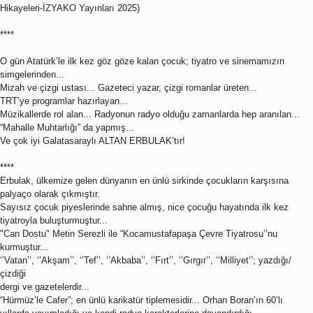
Hikayeleri-İZYAKO Yayınları 2025)
****
O gün Atatürk’le ilk kez göz göze kalan çocuk; tiyatro ve sinemamızın
simgelerinden...
Mizah ve çizgi ustası... Gazeteci yazar, çizgi romanlar üreten...
TRT’ye programlar hazırlayan...
Müzikallerde rol alan... Radyonun radyo olduğu zamanlarda hep aranılan...
“Mahalle Muhtarlığı” da yapmış...
Ve çok iyi Galatasaraylı ALTAN ERBULAK’tır!
****
Erbulak, ülkemize gelen dünyanın en ünlü sirkinde çocukların karşısına
palyaço olarak çıkmıştır.
Sayısız çocuk piyeslerinde sahne almış, nice çocuğu hayatında ilk kez
tiyatroyla buluşturmuştur...
"Can Dostu" Metin Serezli ile “Kocamustafapaşa Çevre Tiyatrosu’’nu
kurmuştur...
‘’Vatan’’, ‘’Akşam’’, ‘’Tef’’, ‘’Akbaba’’, ‘’Fırt’’, ‘’Gırgır’’, ‘’Milliyet’’; yazdığı/
çizdiği
dergi ve gazetelerdir...
“Hürmüz’le Cafer”; en ünlü karikatür tiplemesidir... Orhan Boran’ın 60’lı