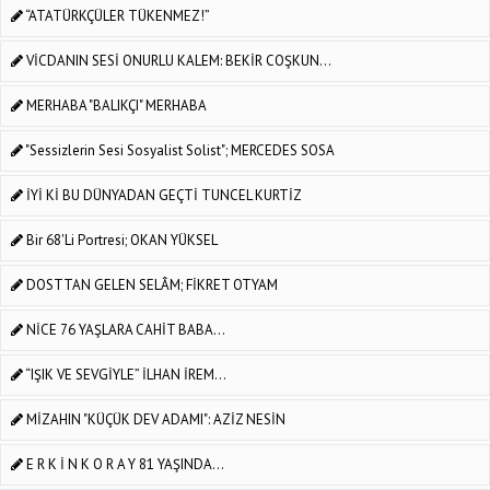
“ATATÜRKÇÜLER TÜKENMEZ!”
VİCDANIN SESİ ONURLU KALEM: BEKİR COŞKUN...
MERHABA "BALIKÇI" MERHABA
"Sessizlerin Sesi Sosyalist Solist"; MERCEDES SOSA
İYİ Kİ BU DÜNYADAN GEÇTİ TUNCEL KURTİZ
Bir 68'li Portresi; OKAN YÜKSEL
DOSTTAN GELEN SELÂM; FİKRET OTYAM
NİCE 76 YAŞLARA CAHİT BABA...
“IŞIK VE SEVGİYLE” İLHAN İREM...
MİZAHIN "KÜÇÜK DEV ADAMI": AZİZ NESİN
E R K İ N K O R A Y 81 YAŞINDA...