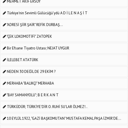
MEHMET AKİF ERSOY
Türkiye'nin Sevimli Gülücüğü'ydü A D İ L E N A Ş İ T
"ADRESİ ŞİİR ŞAİR" REFİK DURBAŞ...
"ÇEK LOKOMOTİFİ" ZATOPEK
Bir Efsane Tiyatro Ustası; NEJAT UYGUR
İLELEBET ATATÜRK
NEDEN 30 DEĞİL DE 29 EKİM ?
MERHABA "BALIKÇI" MERHABA
"BAY SAMANYOLU"; B E R K A N T
TÜRKÜDÜR; TÜRKİYE'DİR O. RUHİ SU'LAR ÖLMEZ!..
10 EYLÜL 1922, "GAZİ BAŞKOMUTAN" MUSTAFA KEMAL PAŞA İZMİR’DE...