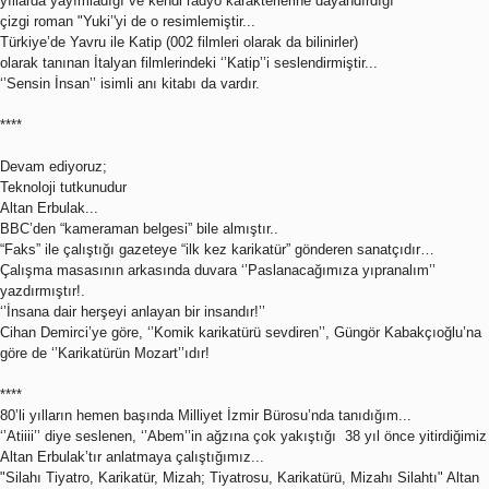
yıllarda yayımladığı ve kendi radyo karakterlerine dayandırdığı
çizgi roman "Yuki’'yi de o resimlemiştir...
Türkiye’de Yavru ile Katip (002 filmleri olarak da bilinirler)
olarak tanınan İtalyan filmlerindeki ‘’Katip’’i seslendirmiştir...
‘’Sensin İnsan’’ isimli anı kitabı da vardır.
****
Devam ediyoruz;
Teknoloji tutkunudur
Altan Erbulak...
BBC’den “kameraman belgesi” bile almıştır..
“Faks” ile çalıştığı gazeteye “ilk kez karikatür” gönderen sanatçıdır…
Çalışma masasının arkasında duvara ‘’Paslanacağımıza yıpranalım’’
yazdırmıştır!.
‘’İnsana dair herşeyi anlayan bir insandır!’’
Cihan Demirci’ye göre, ‘’Komik karikatürü sevdiren’’, Güngör Kabakçıoğlu’na
göre de ‘’Karikatürün Mozart’’ıdır!
****
80’li yılların hemen başında Milliyet İzmir Bürosu’nda tanıdığım...
‘’Atiiii’’ diye seslenen, ‘’Abem’’in ağzına çok yakıştığı 38 yıl önce yitirdiğimiz
Altan Erbulak’tır anlatmaya çalıştığımız...
"Silahı Tiyatro, Karikatür, Mizah; Tiyatrosu, Karikatürü, Mizahı Silahtı" Altan