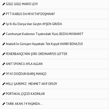
GÜLE GÜLE MARİO LEVİ
PTT KARGO DA MI KİTAP DÜŞMANI?
İyi Ki Bu Dünya'dan Geçtin AYŞEN GRUDA
Cumhuriyet Kadınının Tiyatrodaki Yüzü; BEDİA MUVAHHİT
Atatürk'le Görüşen Hayattaki Tek Kişiydi HANRİ BENAZUS
FENERBAHÇE'NİN ŞİİRİ: ORDİNARYÜS LEFTER
ANIT OYUNCU AYLA ALGAN
İYİ Kİ DOĞDUN BARIŞ MANÇO
MİLLİ ŞAİRİMİZ: MEHMET AKİF ERSOY
PORTAKAL ÇİÇEĞİ KADINLAR
TARIK AKAN 74 YAŞINDA...