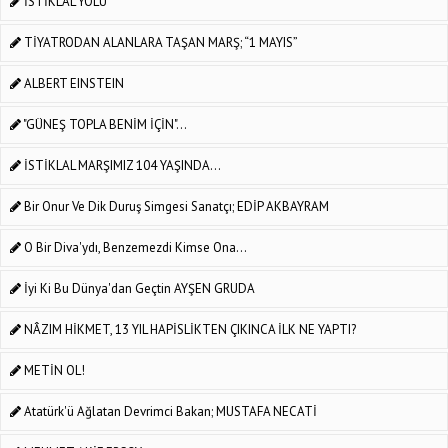
İSTİKLÂL YOLU
TİYATRODAN ALANLARA TAŞAN MARŞ; “1 MAYIS”
ALBERT EINSTEIN
"GÜNEŞ TOPLA BENİM İÇİN"…
İSTİKLAL MARŞIMIZ 104 YAŞINDA...
Bir Onur Ve Dik Duruş Simgesi Sanatçı; EDİP AKBAYRAM
O Bir Diva'ydı, Benzemezdi Kimse Ona...
İyi Ki Bu Dünya'dan Geçtin AYŞEN GRUDA
NÂZIM HİKMET, 13 YIL HAPİSLİKTEN ÇIKINCA İLK NE YAPTI?
METİN OL!
Atatürk'ü Ağlatan Devrimci Bakan; MUSTAFA NECATİ