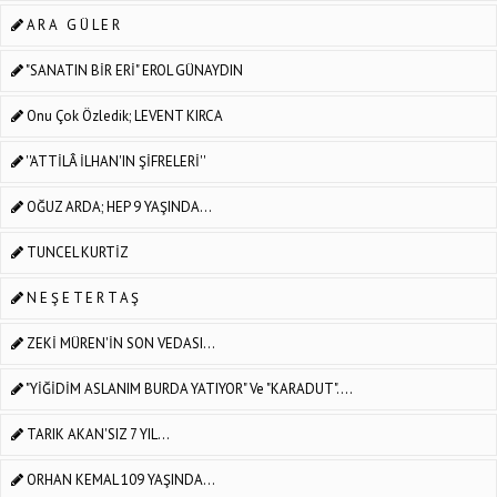
A R A G Ü L E R
"SANATIN BİR ERİ" EROL GÜNAYDIN
Onu Çok Özledik; LEVENT KIRCA
''ATTİLÂ İLHAN'IN ŞİFRELERİ''
OĞUZ ARDA; HEP 9 YAŞINDA...
TUNCEL KURTİZ
N E Ş E T E R T A Ş
ZEKİ MÜREN'İN SON VEDASI...
"YİĞİDİM ASLANIM BURDA YATIYOR" Ve "KARADUT"....
TARIK AKAN'SIZ 7 YIL...
ORHAN KEMAL 109 YAŞINDA...