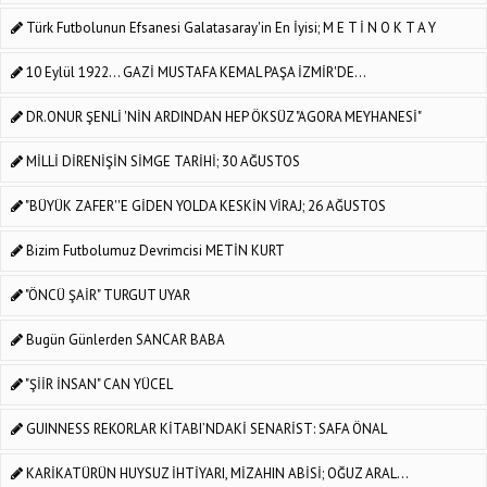
Türk Futbolunun Efsanesi Galatasaray'in En İyisi; M E T İ N O K T A Y
10 Eylül 1922... GAZİ MUSTAFA KEMAL PAŞA İZMİR'DE...
DR.ONUR ŞENLİ 'NİN ARDINDAN HEP ÖKSÜZ "AGORA MEYHANESİ"
MİLLİ DİRENİŞİN SİMGE TARİHİ; 30 AĞUSTOS
"BÜYÜK ZAFER''E GİDEN YOLDA KESKİN VİRAJ; 26 AĞUSTOS
Bizim Futbolumuz Devrimcisi METİN KURT
"ÖNCÜ ŞAİR" TURGUT UYAR
Bugün Günlerden SANCAR BABA
"ŞİİR İNSAN" CAN YÜCEL
GUINNESS REKORLAR KİTABI’NDAKİ SENARİST: SAFA ÖNAL
KARİKATÜRÜN HUYSUZ İHTİYARI, MİZAHIN ABİSİ; OĞUZ ARAL...