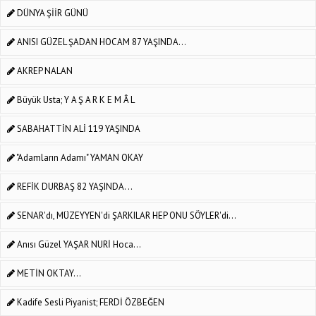
DÜNYA ŞİİR GÜNÜ
ANISI GÜZEL ŞADAN HOCAM 87 YAŞINDA...
AKREP NALAN
Büyük Usta; Y A Ş A R K E M Â L
SABAHATTİN ALİ 119 YAŞINDA
"Adamların Adamı" YAMAN OKAY
REFİK DURBAŞ 82 YAŞINDA. ..
SENAR'dı, MÜZEYYEN'di ŞARKILAR HEP ONU SÖYLER'di...
Anısı Güzel YAŞAR NURİ Hoca...
METİN OKTAY...
Kadife Sesli Piyanist; FERDİ ÖZBEĞEN