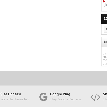
Çİ
M
Bu 
gir
kul
mo
ola
Site Haritası
Google Ping
Si
Sitenin haritasına bak
Siteyi Google Pingleyin.
Sit