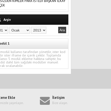
SİZDEN KİMLER PARA İSTEDİ BAŞKAN İLKAY
ÇEK
Arşiv
odül 1
modül kullanıcı tarafından yönetilir, ister kod
ilir ister iframe ile içerik çekilir. Toplamda
lanıcı 5 modül ekleme hakkına sahiptir, bu
dül dahil tüm sağdaki modüller manuel
rak sıralanabilir.
tene Ekle
İletişim
enizde yayınlayın.
Bize ulaşın.