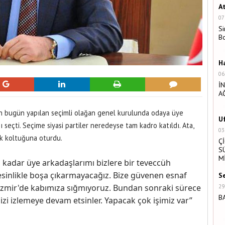
A
07
Si
B
H
06
İ
A
'nin bugün yapılan seçimli olağan genel kurulunda odaya üye
U
ı seçti. Seçime siyasi partiler neredeyse tam kadro katıldı. Ata,
03
ık koltuğuna oturdu.
Ç
S
M
na kadar üye arkadaşlarımı bizlere bir teveccüh
kesinlikle boşa çıkarmayacağız. Bize güvenen esnaf
S
 İzmir'de kabımıza sığmıyoruz. Bundan sonraki sürece
29
B
izi izlemeye devam etsinler. Yapacak çok işimiz var”