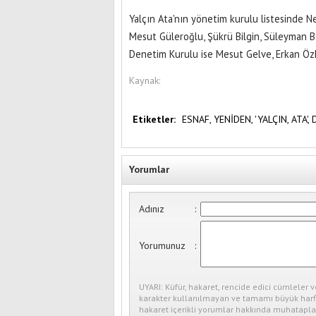
Yalçın Ata'nın yönetim kurulu listesinde 
Mesut Güleroğlu, Şükrü Bilgin, Süleyman B
Denetim Kurulu ise Mesut Gelve, Erkan Öz
Kaynak:
Etiketler:
ESNAF,
YENİDEN,
'YALÇIN,
ATA',
Yorumlar
Adınız
:
Yorumunuz
:
UYARI: Küfür, hakaret, rencide edici cümleler v
karakter kullanılmayan ve tamamı büyük harfl
hakaret içerikli yorumlar hakkında muhataplar