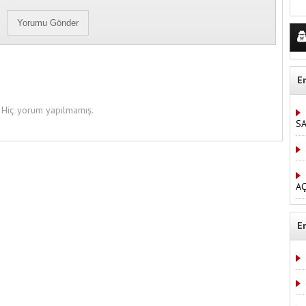
E
Hiç yorum yapılmamış.
S
AÇ
E