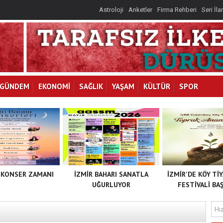
Astroloji
Anketler
Firma Rehberi
Seri İla
İLKAY
I
GÜNDEM
EKONOMİ
SAĞLIK
YAŞAM
KÜLTÜR
SPOR
 KONSER ZAMANI
İZMİR BAHARI SANATLA
İZMİR'DE KÖY Tİ
UĞURLUYOR
FESTİVALİ BAŞ