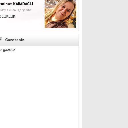
emihat KARADAĞLI
 Mayıs 2026 - Çarşamba
OCUKLUK
Gazeteniz