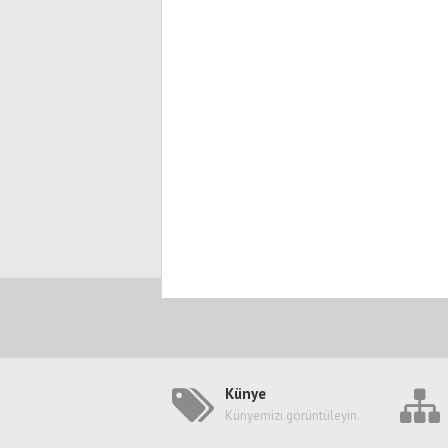
Künye
Künyemizi görüntüleyin.