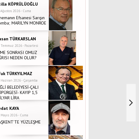
tilla KÖPRÜLÜOĞLU
 Ağustos 2026 - Cuma
nemanın Efsanesi Sarışın
omba; MARILYN MONROE
asan TÜRKARSLAN
 Temmuz 2026 - Pazartesi
NME SONRASI OMUZ
ĞRISI NEDEN OLUR?
fuk TÜRKYILMAZ
 Haziran 2026 - Çarşamba
İĞLİ BELEDİYESİ-ÇALI
ÜPÜRGESİ- KAYIP 1,5
İLYAR LİRA
edat KAYA
 Mayıs 2026 - Cuma
AŞKENT'TE YÜZLEŞME