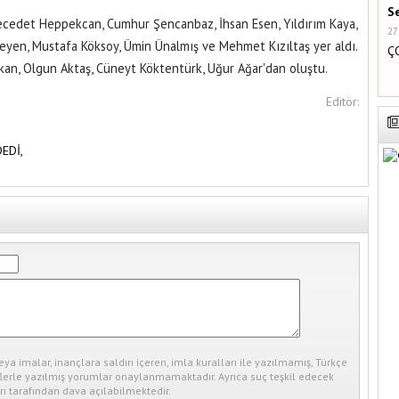
S
Necedet Heppekcan, Cumhur Şencanbaz, İhsan Esen, Yıldırım Kaya,
27
eyen, Mustafa Köksoy, Ümin Ünalmış ve Mehmet Kızıltaş yer aldı.
Ç
kan, Olgun Aktaş, Cüneyt Köktentürk, Uğur Ağar'dan oluştu.
Editör:
DEDİ,
eya imalar, inançlara saldırı içeren, imla kuralları ile yazılmamış, Türkçe
erle yazılmış yorumlar onaylanmamaktadır. Ayrıca suç teşkil edecek
ı tarafından dava açılabilmektedir.