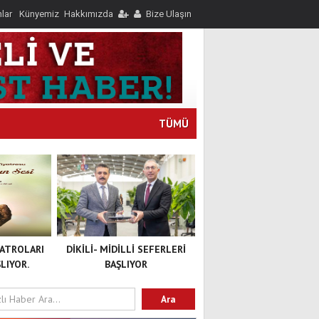
nlar
Künyemiz
Hakkımızda
Bize Ulaşın
TÜMÜ
YATROLARI
DİKİLİ- MİDİLLİ SEFERLERİ
LIYOR.
BAŞLIYOR