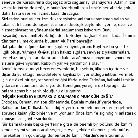
seneye de Karaburun'a doğalgaz arzı sağlamayı planlıyoruz. Allah'ın izni
ve milletimizin desteğiyle önümüzdeki yıllarda İzmir'e her alanda çok
daha fazla eser ve hizmet kazandıracağız.
Sizlerden bunları her İzmirli kardeşimize anlatarak tamamen yalan ve
talan kılıfı haline dönüşen istismarcı ideolojik söylemler yerine, eser ve
hizmet siyasetine yönelmelerini sağlamanızı istiyorum. Bunu
başardığımızda milletvekilliğinden belediye başkanlıklarına kadar İzmir'in
tüm temsili mevkilerde bulunan AK Parti bayrağını
dalgalandıracağımızdan ben şüphe duymuyorum. Böylece bu şehirle
ilgili oluşturulmaya ��alışılan haksız algıları, seviyesiz yakıştırmaları,
temelsiz ön yargıları da ortadan kaldıracağımıza inanıyorum. İzmir'e ve
sizlere güveniyorum, Rabb'im yar ve yardımcınız olsun."
İzmir'i temsil etmeyi beceremeyenlerin, bu şehrin, ülkenin içeride ve
dışarıda yürüttüğü mücadelelere kayıtsız bir yer olduğu intibası vermek
için de özel bir gayret sergilediğini ifade eden Erdoğan, halbuki İzmir'in
yıllarca mazlumların derdiyle dertlendiğini, yüreğini de toprağını da
onlara açmış bir şehir olduğunu dile getirdi.
"HİÇBİR HADİSEYE DUYARSIZ KALMAMIZ MÜMKÜN DEĞİL"
Erdoğan, Osmanlı'nın son döneminde, Ege'nin muhtelif yerlerinde,
Balkanlar'dan, Kafkaslar'dan, diğer yerlerden evlerini terk edip gelmek
zorunda kalan yüz binler ve milyonların önce İzmir'e sığındığını anlatarak
konuşmasını şöyle sürdürdü:
"Bir kısmı ülkenin başka yerlerine gitse de önemli bir bölümü de İzmir'i
kendine yeni vatan olarak seçmiştir. Aynı şekilde ülkemiz içinde nüfus
hareketlerinin çok arttığı dönemlerde İzmir; Mardin'den Erzurum'a,