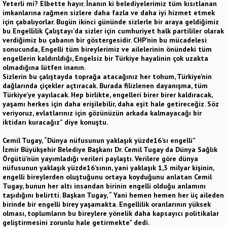
Yeterli mi? Elbette hayır. İnanın ki belediyelerimiz tüm kısıtlanan
imkanlarına rağmen sizlere daha fazla ve daha iyi hizmet etmek
için çabalıyorlar. Bugün ikinci gününde sizlerle bir araya geldiğimiz
bu Engellilik Çalıştayı’da sizler için cumhuriyet halk partililer olarak
verdiğimiz bu çabanın bir göstergesidir. CHP’nin bu mücadelesi
sonucunda, Engelli tüm bireylerimiz ve ailelerinin önündeki tüm
engellerin kaldırıldığı, Engelsiz bir Türkiye hayalinin çok uzakta
olmadığına lütfen inanın.
Sizlerin bu çalıştayda toprağa atacağınız her tohum, Türkiye’nin
dağlarında çiçekler açtıracak. Burada filizlenen dayanışma, tüm
Türkiye’ye yayılacak. Hep birlikte, engelleri birer birer kaldıracak,
yaşamı herkes için daha erişilebilir, daha eşit hale getireceğiz. Söz
veriyoruz, evlatlarınız için gözünüzün arkada kalmayacağı bir
iktidarı kuracağız” diye konuştu.
Cemil Tugay, “Dünya nüfusunun yaklaşık yüzde16’sı engelli”
İzmir Büyükşehir Belediye Başkanı Dr. Cemil Tugay da Dünya Sağlık
Örgütü’nün yayımladığı verileri paylaştı. Verilere göre dünya
nüfusunun yaklaşık yüzde16’sının, yani yaklaşık 1,3 milyar kişinin,
engelli bireylerden oluştuğunu ortaya koyduğunu anlatan Cemil
Tugay, bunun her altı insandan birinin engelli olduğu anlamını
taşıdığını belirtti. Başkan Tugay, “ Yani hemen hemen her üç aileden
birinde bir engelli birey yaşamakta. Engellilik oranlarının yüksek
olması, toplumların bu bireylere yönelik daha kapsayıcı politikalar
geliştirmesini zorunlu hale getirmekte” dedi.