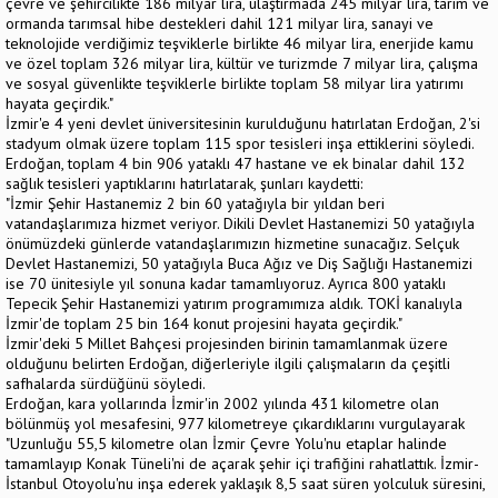
çevre ve şehircilikte 186 milyar lira, ulaştırmada 245 milyar lira, tarım ve
ormanda tarımsal hibe destekleri dahil 121 milyar lira, sanayi ve
teknolojide verdiğimiz teşviklerle birlikte 46 milyar lira, enerjide kamu
ve özel toplam 326 milyar lira, kültür ve turizmde 7 milyar lira, çalışma
ve sosyal güvenlikte teşviklerle birlikte toplam 58 milyar lira yatırımı
hayata geçirdik."
İzmir'e 4 yeni devlet üniversitesinin kurulduğunu hatırlatan Erdoğan, 2'si
stadyum olmak üzere toplam 115 spor tesisleri inşa ettiklerini söyledi.
Erdoğan, toplam 4 bin 906 yataklı 47 hastane ve ek binalar dahil 132
sağlık tesisleri yaptıklarını hatırlatarak, şunları kaydetti:
"İzmir Şehir Hastanemiz 2 bin 60 yatağıyla bir yıldan beri
vatandaşlarımıza hizmet veriyor. Dikili Devlet Hastanemizi 50 yatağıyla
önümüzdeki günlerde vatandaşlarımızın hizmetine sunacağız. Selçuk
Devlet Hastanemizi, 50 yatağıyla Buca Ağız ve Diş Sağlığı Hastanemizi
ise 70 ünitesiyle yıl sonuna kadar tamamlıyoruz. Ayrıca 800 yataklı
Tepecik Şehir Hastanemizi yatırım programımıza aldık. TOKİ kanalıyla
İzmir'de toplam 25 bin 164 konut projesini hayata geçirdik."
İzmir'deki 5 Millet Bahçesi projesinden birinin tamamlanmak üzere
olduğunu belirten Erdoğan, diğerleriyle ilgili çalışmaların da çeşitli
safhalarda sürdüğünü söyledi.
Erdoğan, kara yollarında İzmir'in 2002 yılında 431 kilometre olan
bölünmüş yol mesafesini, 977 kilometreye çıkardıklarını vurgulayarak
"Uzunluğu 55,5 kilometre olan İzmir Çevre Yolu'nu etaplar halinde
tamamlayıp Konak Tüneli'ni de açarak şehir içi trafiğini rahatlattık. İzmir-
İstanbul Otoyolu'nu inşa ederek yaklaşık 8,5 saat süren yolculuk süresini,