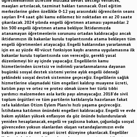
öğretmenlerinin ücretine mutlaka devlet desteği verilecek,
maaşları artırılacak, tazminat hakları tanınacak. Özel eğitim
merkezlerine giden özellikle 0-12 yaş arasındaki öğrencilerin seans
sayıları 8+4 saat gibi kamu edilemez bir noktadan en az 20 saate
çıkarılacak. 2024 yılında engelli öğretmen ataması yapmadılar. 2
bin 500 engelli öğretmen atama bekliyor. İktidarımızda
atanamayan öğretmenlerin sorununu ortadan kaldıracağız ancak
iktidarımızın ilk bakanlar kurulu toplantısında atama bekleyen tüm
engelli öğretmenleri atayacağız. Engelli haklarından yararlanmak
için en az yüzde 40 vücut fonksiyon kaybı aranma uygulamasına ilk
bakanlar kurulu toplantısında son vereceğiz, gerekli yasal
düzenlemeyi bir ay içinde yapacağız. Engellilerin kamu
hizmetlerinden ücretsiz ve indirimli yararlanmalarına dayanan
bugünkü sosyal destek sistemi yerine aylık engelli ödeneği
şeklindeki sosyal destek sistemine geçeceğiz. Engellilerin sağlık
hizmetlerine ulaşmadaki tüm engelleri kaldırıp muayene ücreti,
katılım payı ve ortez ve protez olmak üzere her türlü tıbbi
yardımcı malzemeden asla katkı payı almayacağız. 2018’de sivil
toplum örgütleri ve tüm partilerin katkılarıyla hazırlanan fakat
rafa kaldırılan Otizm Eylem Planı’nı hızlı yaşama geçireceğiz.
İstihdama katılımın önündeki engelleri kaldıracağız. Engelli ve evde
bakım aylıkları yüksek enflasyon da göz önünde bulundurularak
yeniden hesaplanacak, engelli ve yaşlısına bakan, çoğunluğu sosyal
güvenceden yoksun olanlardan oluşan vatandaşlarımızın evde
bakım parası da net asgari ücret düzeyine çıkarılacak. Engelliler