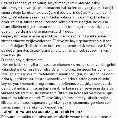
Başkan Erdoğan, yalan yanlış sosyal medya üfürükleriyle eskiyi
yüceltmeye çalışan güruhun amacının, hakikatleri ortaya çıkartmak değil,
umutsuzluğu körüklemek olduğunu ifade etti. Erdoğan, "Merhum Cemil
Meriç, 'Vatanlarını yaşanmaz bulanlar vatanlarını yaşanmaz kılanlardır'
diyor. Velhasıl bunlar kağıt üzerinde kökenleri ve inançları ne olursa
olsun, ülkelerini hiçbir zaman vatan olarak içselleştirmemiş kalpleri ve
gözleri hep dışarıda olan mankurtlardır." dedi.
Emperyalistlerin, sinsi ve aşağılık oyunlarında rol almayı ülkelerine
hizmet etmeye yeğleyenlerden Türkiye'ye hayır gelmeyeceğini ifade
eden Erdoğan, "Halbuki bizim inancımızda umutsuzluk neredeyse küfre
eş değer görülür. Üstelik bizim umutlu olmak için çok sebebimiz var."
diye konuştu.
Erdoğan, şöyle devam etti:
"Her ne kadar son yıllarda yaşanan ekonomik sıkıntılar, sabit ve dar gelirli
vatandaşların canını sıkıyor olsa da emin olunuz bu geçici bir dönemdir.
İnşallah enflasyonla mücadelemizin somut sonuçları bu yıl sonuna doğru
daha iyi görülecektir. Makroekonomik verilerimiz zaten gayet olumlu
seyrediyor. Ekonomik programımız hedeflerimize ulaştıkça sabit ve dar
gelirli vatandaşlarımızdan başlayarak herkesin refah seviyesini daha da
yükseltecek adımları sıklaştıracağız. Ülkemizin bölgesel ve küresel güç
konumunu tahkim ederek Türkiye Yüzyılı'nı inşa etmeyi sürdüreceğiz.
Elbette önümüzde yapmamız gereken çok iş, çözmemiz gereken çok
sorun, aşmamız gereken çok engel var."
"GÖNÜLDE YATAN ASLANI BİZ ÇOK İYİ BİLİYORUZ"
Dünyanın en kadim coğrafyasının en gözde yerine sahip olup dikensiz