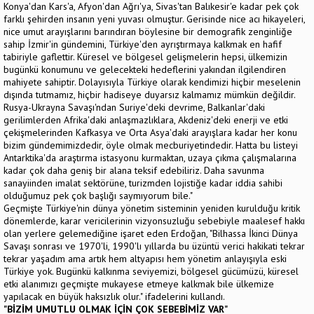
Konya'dan Kars'a, Afyon'dan Ağrı'ya, Sivas'tan Balıkesir'e kadar pek çok
farklı şehirden insanın yeni yuvası olmuştur. Gerisinde nice acı hikayeleri,
nice umut arayışlarını barındıran böylesine bir demografik zenginliğe
sahip İzmir'in gündemini, Türkiye'den ayrıştırmaya kalkmak en hafif
tabiriyle gaflettir. Küresel ve bölgesel gelişmelerin hepsi, ülkemizin
bugünkü konumunu ve gelecekteki hedeflerini yakından ilgilendiren
mahiyete sahiptir. Dolayısıyla Türkiye olarak kendimizi hiçbir meselenin
dışında tutmamız, hiçbir hadiseye duyarsız kalmamız mümkün değildir.
Rusya-Ukrayna Savaşı'ndan Suriye'deki devrime, Balkanlar'daki
gerilimlerden Afrika'daki anlaşmazlıklara, Akdeniz'deki enerji ve etki
çekişmelerinden Kafkasya ve Orta Asya'daki arayışlara kadar her konu
bizim gündemimizdedir, öyle olmak mecburiyetindedir. Hatta bu listeyi
Antarktika'da araştırma istasyonu kurmaktan, uzaya çıkma çalışmalarına
kadar çok daha geniş bir alana teksif edebiliriz. Daha savunma
sanayiinden imalat sektörüne, turizmden lojistiğe kadar iddia sahibi
olduğumuz pek çok başlığı saymıyorum bile."
Geçmişte Türkiye'nin dünya yönetim sisteminin yeniden kurulduğu kritik
dönemlerde, karar vericilerinin vizyonsuzluğu sebebiyle maalesef hakkı
olan yerlere gelemediğine işaret eden Erdoğan, "Bilhassa İkinci Dünya
Savaşı sonrası ve 1970'li, 1990'lı yıllarda bu üzüntü verici hakikati tekrar
tekrar yaşadım ama artık hem altyapısı hem yönetim anlayışıyla eski
Türkiye yok. Bugünkü kalkınma seviyemizi, bölgesel gücümüzü, küresel
etki alanımızı geçmişte mukayese etmeye kalkmak bile ülkemize
yapılacak en büyük haksızlık olur." ifadelerini kullandı.
"BİZİM UMUTLU OLMAK İÇİN ÇOK SEBEBİMİZ VAR"