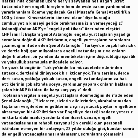
Haftası’nda ödenmek üzere her yıl seyyanen net asgari ücret
tutarında hem engelli bireylere hem de evde bakım yardımından
yararlananlara ödeme yapılacak. Gazi Mustafa Kemal Atatürk’ün
100 yıl önce ‘Kimsesizlerin kimsesi olsun’ diye kurduğu
cumhuriyetin kimseyi geride bırakmasına izin vermeyeceğiz.”
Aslanoğlu’ndan AKP'ye “engelli politikası” üzerinden eleştiri
CHP İzmir İl Başkanı Şenol Aslanoğlu, engelli yurttaşların yaşadığı
sorunlara değindi. AKP iktidarının, engelli yurttaşların sorunlarını
çözmediğini ifade eden Şenol Aslanoğlu, “Türkiye’de birçok haksızlık
ve dertle boğuşan milyonlarca engelli vatandaşımız ve onların
değerli aileleri, bir yandan da memleketin içine düşürüldüğü işsizlik
ve yoksulluk sarmalıyla mücadele ediyor.
Ne yazık ki bugünün Türkiye’sinde, bu mücadelede ellerinden
tutacak, dertlerini dinleyecek bir iktidar yok. Tam tersine, derde
dert katan, yokluğa yokluk katan, engelli vatandaşlarımıza hak
ettiklerinin çok altında sosyal yardımlar yaparak onların haklarını
çalan bir AKP iktidarı ile karşı karşıyayız” dedi.
Toplanan vergilerin engelli yurttaşlara dönmediğini de ifade eden
Şenol Aslanoğlu, “Sizlerden, sizlerin ailelerinden, akrabalarınızdan
toplanan vergilerden engellilerimiz için ayrılacak payları engellilere
aktarmayan bir AKP iktidarı var. Engelliye desteği sadece yetersiz
miktarlardaki maddi yardımlardan ibaret sanan, engelli
vatandaşlarımızın rehabilitasyonu için gerekli olan personeli
istihdam etmeyen bir anlayışın, 22 yıldır olduğu gibi, bundan sonra
da engelli vatandaşlarımızı anlamasını, sorunlarını çözmesini