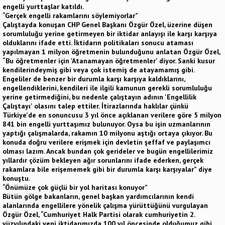
engelli yurttaşlar katıldı.
“Gerçek engelli rakamlarını söylemiyorlar”
Çalıştayda konuşan CHP Genel Başkanı Özgür Özel, üzerine düşen
sorumluluğu yerine getirmeyen bir iktidar anlayışı ile karşı karşıya
olduklarını ifade etti. İktidarın politikaları sonucu ataması
yapılmayan 1 milyon öğretmenin bulunduğunu anlatan Özgür Özel,
“Bu öğretmenler için 'Atanamayan öğretmenler' diyor. Sanki kusur
kendilerindeymiş gibi veya çok istemiş de atayamamış gibi.
Engeliler de benzer bir durumla karşı karşıya kaldıklarını,
engellendiklerini, kendileri ile ilgili kamunun gerekli sorumluluğu
yerine getirmediğini, bu nedenle çalıştayın adının 'Engellilik
Çalıştayı' olasını talep ettiler. İtirazlarında haklılar çünkü
Türkiye'de en sonuncusu 3 yıl önce açıklanan verilere göre 5 milyon
841 bin engelli yurttaşımız bulunuyor. Oysa bu işin uzmanlarının
yaptığı çalışmalarda, rakamın 10 milyonu aştığı ortaya çıkıyor. Bu
konuda doğru verilere erişmek için devletin şeffaf ve paylaşımcı
olması lazım. Ancak bundan çok gerideler ve bugün engellilerimiz
yıllardır çözüm bekleyen ağır sorunlarını ifade ederken, gerçek
rakamlara bile erişememek gibi bir durumla karşı karşıyalar” diye
konuştu.
“Önümüze çok güçlü bir yol haritası konuyor”
Bütün gölge bakanların, genel başkan yardımcılarının kendi
alanlarında engellilere yönelik çalışma yürüttüğünü vurgulayan
Özgür Özel, “Cumhuriyet Halk Partisi olarak cumhuriyetin 2.
yüzyılındaki yeni iktidarımızda 100 yıl öncesinde olduğumuz gibi