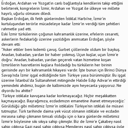
Erdoğan, Ardahan ve Yozgat'ın canlı bağlantıyla kendilerini takip ettiğini
belirterek, kongrelerin İzmir, Ardahan ve Yozgat ile ülkeye ve millete
hayırlı, uğurlu olmasını diledi.
Başkan Erdoğan, ilk fetih günlerinden İstiklal Harbi'ne, İzmir'in
kurtuluşundan terörle mücadeleye kadar İzmir'in verdiği tüm şehitleri
rahmetle yad etti.
Eski İzmir türkülerinin çoğunun kahramanlık üzerine, efelerin cesareti,
askerlerin fedakarlığı üzerine yazıldığını anımsatan Erdoğan, şöyle
devam etti:
"'Asker ettiler beni kıdemli çavuş. Gurbet çöllerinde oldum bir baykuş.
Anadan, babadan, yardan bir haber yokmuş. Uçun kuşlar, uçun İzmir'e
doğru.' Anadan, babadan, yardan geçerek vatan hizmetine koşan
İzmirlilerin hasretlerini kuşlara fısıldadığı bu türkülerin her birinin
gerisinde ayrı bir kahramanlık hikayesi vardır. İşte bunun için Birinci Dünya
Savaşı'nda İzmir işgal edildiğinde tüm Türkiye yasa bürünmüştür. Bu işgal
üzerine İstanbul'da Sultanahmet mitinginde Halide Edip Adıvar'ın ettirdiği
yemindeki ahdimiz, bugün de kalbimizde aynı heyecanla yaşıyoruz. Ne
diyordu bu ahitte?
'Türkiye istiklale kavuşana kadar korkmayacağız. Hiçbir meşakkatten
kaçmayacağız. Bayrağımıza, ecdadımızın emanetine ihanet etmeyeceğiz.'
Görüldüğü gibi milletimiz İzmir'in istiklalini Türkiye'nin istiklali ile müsavi
tutmuştur. Türk tarihinde daima yek vücut olmanın istiklale ve ecdadın
mirasına sahip çıkmanın timsali olduğu için o kara günlerde milletimiz
İzmir'e böylesine sıkı sıkıya sahip çıkmıştır. Biz de İzmir'e Çakabey nasıl
sahip çıktıysa Gazi nasıl sahip çıktıysa Menderes nasıl sahip çıktıysa öyle