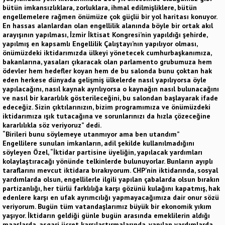
bütün imkansızlıklara, zorluklara, ihmal edilmişliklere, bütün
engellemelere rağmen önümüze çok güçlü bir yol haritası konuyor.
En hassas alanlardan olan engellilik alanında böyle bir ortak akıl
arayışının yapılması, İzmir İktisat Kongresi’nin yapıldığı şehirde,
yapılmış en kapsamlı Engellilik Çalıştayı’nın yapılıyor olması,
önümüzdeki iktidarımızda ülkeyi yönetecek cumhurbaşkanımıza,
bakanlarına, yasaları çıkaracak olan parlamento grubumuza hem
ödevler hem hedefler koyan hem de bu salonda bunu çoktan hak
eden herkese dünyada gelişmiş ülkelerde nasıl yapılıyorsa öyle
yapılacağını, nasıl kaynak ayrılıyorsa o kaynağın nasıl bulunacağını
ve nasıl bir kararlılık gösterileceğini, bu salondan başlayarak ifade
edeceğiz. Sizin çıktılarınızın, bizim programımıza ve önümüzdeki
iktidarımıza ışık tutacağına ve sorunlarınızı da hızla çözeceğine
kararlılıkla söz veriyoruz” dedi.
“Birileri bunu söylemeye utanmıyor ama ben utandım”
Engellilere sunulan imkanların, adil şekilde kullanılmadığını
söyleyen Özel, “İktidar partisine üyeliğin, yapılacak yardımları
kolaylaştıracağı yönünde telkinlerde bulunuyorlar. Bunların ayıplı
taraflarını mevcut iktidara bırakıyorum. CHP'nin iktidarında, sosyal
yardımlarda olsun, engellilerle ilgili yapılan çabalarda olsun bırakın
partizanlığı, her türlü farklılığa karşı gözünü kulağını kapatmış, hak
edenlere karşı en ufak ayrımcılığı yapmayacağımıza dair onur sözü
veriyorum. Bugün tüm vatandaşlarımız büyük bir ekonomik yıkım
yaşıyor. İktidarın geldiği günle bugün arasında emeklilerin aldığı
maaşlarda, asgari ücret karşılaştırmalarında, yapılan yardımlarda...