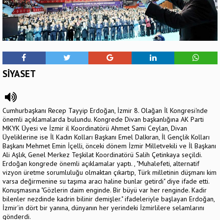
SİYASET
Cumhurbaşkanı Recep Tayyip Erdoğan, İzmir 8. Olağan İl Kongresi'nde
önemli açıklamalarda bulundu. Kongrede Divan başkanlığına AK Parti
MKYK Üyesi ve İzmir il Koordinatörü Ahmet Sami Ceylan, Divan
Üyeliklerine ise İl Kadın Kolları Başkanı Emel Dalkıran, İl Gençlik Kolları
Başkanı Mehmet Emin İçelli, önceki dönem İzmir Milletvekili ve İl Başkanı
Ali Aşlık, Genel Merkez Teşkilat Koordinatörü Salih Çetinkaya seçildi.
Erdoğan kongrede önemli açıklamalar yaptı. , "Muhalefeti, alternatif
vizyon üretme sorumluluğu olmaktan çıkartıp, Türk milletinin düşmanı kim
varsa değirmenine su taşıma aracı haline bunlar getirdi" diye ifade etti.
Konuşmasına "Gözlerin daim enginde. Bir büyü var her renginde. Kadir
bilenler nezdinde kadrin bilinir demişler." ifadeleriyle başlayan Erdoğan,
İzmir'in dört bir yanına, dünyanın her yerindeki İzmirlilere selamlarını
gönderdi.