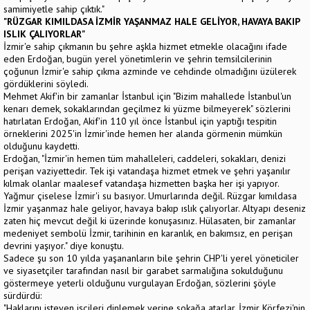
samimiyetle sahip çıktık."
"RÜZGAR KIMILDASA İZMİR YAŞANMAZ HALE GELİYOR, HAVAYA BAKIP
ISLIK ÇALIYORLAR"
İzmir'e sahip çıkmanın bu şehre aşkla hizmet etmekle olacağını ifade
eden Erdoğan, bugün yerel yönetimlerin ve şehrin temsilcilerinin
çoğunun İzmir'e sahip çıkma azminde ve cehdinde olmadığını üzülerek
gördüklerini söyledi.
Mehmet Akif'in bir zamanlar İstanbul için "Bizim mahallede İstanbul'un
kenarı demek, sokaklarından geçilmez ki yüzme bilmeyerek" sözlerini
hatırlatan Erdoğan, Akif'in 110 yıl önce İstanbul için yaptığı tespitin
örneklerini 2025'in İzmir'inde hemen her alanda görmenin mümkün
olduğunu kaydetti.
Erdoğan, "İzmir'in hemen tüm mahalleleri, caddeleri, sokakları, denizi
perişan vaziyettedir. Tek işi vatandaşa hizmet etmek ve şehri yaşanılır
kılmak olanlar maalesef vatandaşa hizmetten başka her işi yapıyor.
Yağmur çiselese İzmir'i su basıyor. Umurlarında değil. Rüzgar kımıldasa
İzmir yaşanmaz hale geliyor, havaya bakıp ıslık çalıyorlar. Altyapı deseniz
zaten hiç mevcut değil ki üzerinde konuşasınız. Hülasaten, bir zamanlar
medeniyet sembolü İzmir, tarihinin en karanlık, en bakımsız, en perişan
devrini yaşıyor." diye konuştu.
Sadece şu son 10 yılda yaşananların bile şehrin CHP'li yerel yöneticiler
ve siyasetçiler tarafından nasıl bir garabet sarmalığına sokulduğunu
göstermeye yeterli olduğunu vurgulayan Erdoğan, sözlerini şöyle
sürdürdü:
"Haklarını isteyen işçileri dinlemek yerine sokağa atarlar. İzmir Körfezi'nin