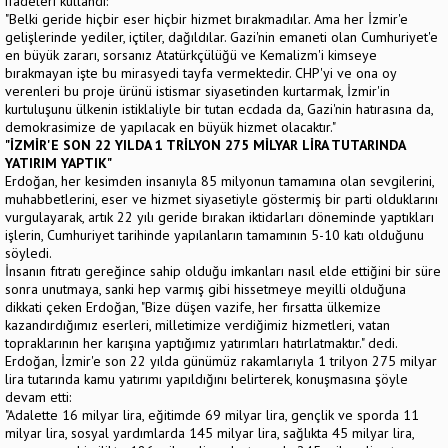
ifadeleri kullandı:
"Belki geride hiçbir eser hiçbir hizmet bırakmadılar. Ama her İzmir'e
gelişlerinde yediler, içtiler, dağıldılar. Gazi'nin emaneti olan Cumhuriyet'e
en büyük zararı, sorsanız Atatürkçülüğü ve Kemalizm'i kimseye
bırakmayan işte bu mirasyedi tayfa vermektedir. CHP'yi ve ona oy
verenleri bu proje ürünü istismar siyasetinden kurtarmak, İzmir'in
kurtuluşunu ülkenin istiklaliyle bir tutan ecdada da, Gazi'nin hatırasına da,
demokrasimize de yapılacak en büyük hizmet olacaktır."
"İZMİR'E SON 22 YILDA 1 TRİLYON 275 MİLYAR LİRA TUTARINDA
YATIRIM YAPTIK"
Erdoğan, her kesimden insanıyla 85 milyonun tamamına olan sevgilerini,
muhabbetlerini, eser ve hizmet siyasetiyle göstermiş bir parti olduklarını
vurgulayarak, artık 22 yılı geride bırakan iktidarları döneminde yaptıkları
işlerin, Cumhuriyet tarihinde yapılanların tamamının 5-10 katı olduğunu
söyledi.
İnsanın fıtratı gereğince sahip olduğu imkanları nasıl elde ettiğini bir süre
sonra unutmaya, sanki hep varmış gibi hissetmeye meyilli olduğuna
dikkati çeken Erdoğan, "Bize düşen vazife, her fırsatta ülkemize
kazandırdığımız eserleri, milletimize verdiğimiz hizmetleri, vatan
topraklarının her karışına yaptığımız yatırımları hatırlatmaktır." dedi.
Erdoğan, İzmir'e son 22 yılda günümüz rakamlarıyla 1 trilyon 275 milyar
lira tutarında kamu yatırımı yapıldığını belirterek, konuşmasına şöyle
devam etti:
"Adalette 16 milyar lira, eğitimde 69 milyar lira, gençlik ve sporda 11
milyar lira, sosyal yardımlarda 145 milyar lira, sağlıkta 45 milyar lira,