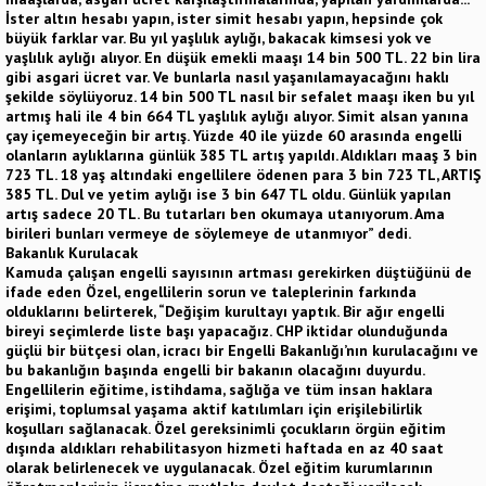
İster altın hesabı yapın, ister simit hesabı yapın, hepsinde çok
büyük farklar var. Bu yıl yaşlılık aylığı, bakacak kimsesi yok ve
yaşlılık aylığı alıyor. En düşük emekli maaşı 14 bin 500 TL. 22 bin lira
gibi asgari ücret var. Ve bunlarla nasıl yaşanılamayacağını haklı
şekilde söylüyoruz. 14 bin 500 TL nasıl bir sefalet maaşı iken bu yıl
artmış hali ile 4 bin 664 TL yaşlılık aylığı alıyor. Simit alsan yanına
çay içemeyeceğin bir artış. Yüzde 40 ile yüzde 60 arasında engelli
olanların aylıklarına günlük 385 TL artış yapıldı. Aldıkları maaş 3 bin
723 TL. 18 yaş altındaki engellilere ödenen para 3 bin 723 TL, ARTIŞ
385 TL. Dul ve yetim aylığı ise 3 bin 647 TL oldu. Günlük yapılan
artış sadece 20 TL. Bu tutarları ben okumaya utanıyorum. Ama
birileri bunları vermeye de söylemeye de utanmıyor” dedi.
Bakanlık Kurulacak
Kamuda çalışan engelli sayısının artması gerekirken düştüğünü de
ifade eden Özel, engellilerin sorun ve taleplerinin farkında
olduklarını belirterek, “Değişim kurultayı yaptık. Bir ağır engelli
bireyi seçimlerde liste başı yapacağız. CHP iktidar olunduğunda
güçlü bir bütçesi olan, icracı bir Engelli Bakanlığı’nın kurulacağını ve
bu bakanlığın başında engelli bir bakanın olacağını duyurdu.
Engellilerin eğitime, istihdama, sağlığa ve tüm insan haklara
erişimi, toplumsal yaşama aktif katılımları için erişilebilirlik
koşulları sağlanacak. Özel gereksinimli çocukların örgün eğitim
dışında aldıkları rehabilitasyon hizmeti haftada en az 40 saat
olarak belirlenecek ve uygulanacak. Özel eğitim kurumlarının