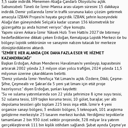
3,5 saate indirdik. Menemen-Aliağa-Çandarlı Otoyolu'nu açtık.
Sabuncubeli Tüneli ile İzmir-Manisa arası ulaşım süresini 15 dakikaya
indirdik. Demir yollarında İzmir'in trafik sorununa kalıcı çözüm getirmek
amacıyla İZBAN Projesi'ni hayata geçirdik. İZBAN, şehrin kuzeyindeki
Aliağa'dan güneyindeki Selçuk'a kadar uzanan 136 kilometrelik bir
güzergahta şu anda hizmet veriyor." diye konuştu.
Yapımı süren Ankara-İzmir Yüksek Hızlı Tren Hattı'nı 2027'de bitirmeyi
hedeflediklerine dikkati çeken Erdoğan, Kemalpaşa Lojistik Merkezi ile bu
bölgeyi lojistik sektörünün ve sanayinin nabzını tutacak bir merkeze
dönüştürdüklerini aktardı.
"İZMİR'E HER ALANDA ÇOK DAHA FAZLA ESER VE HİZMET
KAZANDIRACAĞI"
Başkan Erdoğan, Adnan Menderes Havalimanı'nı yenileyip, kapasitesini
artırarak 2002 yılında 2,3 milyon olan yolcu trafiğini, 2024 yılında 11,5
milyonun üzerine çıkardıklarını belirtti.
"Deniz yolunda İzmir-Yenifoça Yat Limanı'nı açtık. Özdere, Dikili, Çeşme-
Şifne, Çeşmealtı ve Şakran'da 5 yeni yat limanı için etüt proje
hazırlıyoruz." diyen Erdoğan, şunları kaydetti:
"Su ve sulama yatırımlarında son 22 yılda şehrimize 8 içme suyu tesisi,
52 sulama tesisi, 109 taşkın koruma tesisi, 10 gölet, barajlar, yer altı
depolama tesisleri gibi toplam 225 tesis inşa ettik. İzmir'e 4 yeni
organize sanayi bölgesi, 3 endüstri bölgesi, 5 teknopark, 101 araştırma
geliştirme merkeziyle 25 tasarım merkezi kurduk. Verdiğimiz teşviklerle
tamamlanan 2 bin 930 özel sektör projesinde, 328 milyar lira yatırım
gerçekleştirerek 111 bin kişilik istihdam sağlandı. Şubat ayında Çeşme'ye