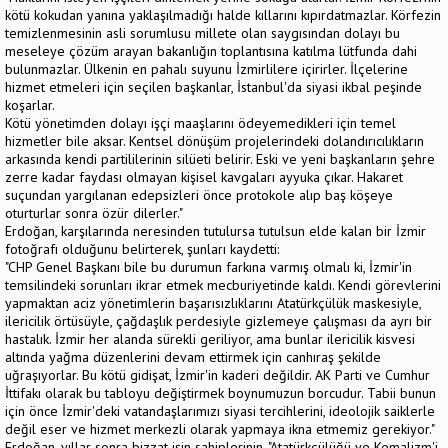
kötü kokudan yanına yaklaşılmadığı halde kıllarını kıpırdatmazlar. Körfezin
temizlenmesinin asli sorumlusu millete olan saygısından dolayı bu
meseleye çözüm arayan bakanlığın toplantısına katılma lütfunda dahi
bulunmazlar. Ülkenin en pahalı suyunu İzmirlilere içirirler. İlçelerine
hizmet etmeleri için seçilen başkanlar, İstanbul'da siyasi ikbal peşinde
koşarlar.
Kötü yönetimden dolayı işçi maaşlarını ödeyemedikleri için temel
hizmetler bile aksar. Kentsel dönüşüm projelerindeki dolandırıcılıkların
arkasında kendi partililerinin silüeti belirir. Eski ve yeni başkanların şehre
zerre kadar faydası olmayan kişisel kavgaları ayyuka çıkar. Hakaret
suçundan yargılanan edepsizleri önce protokole alıp baş köşeye
oturturlar sonra özür dilerler."
Erdoğan, karşılarında neresinden tutulursa tutulsun elde kalan bir İzmir
fotoğrafı olduğunu belirterek, şunları kaydetti:
"CHP Genel Başkanı bile bu durumun farkına varmış olmalı ki, İzmir'in
temsilindeki sorunları ikrar etmek mecburiyetinde kaldı. Kendi görevlerini
yapmaktan aciz yönetimlerin başarısızlıklarını Atatürkçülük maskesiyle,
ilericilik örtüsüyle, çağdaşlık perdesiyle gizlemeye çalışması da ayrı bir
hastalık. İzmir her alanda sürekli geriliyor, ama bunlar ilericilik kisvesi
altında yağma düzenlerini devam ettirmek için canhıraş şekilde
uğraşıyorlar. Bu kötü gidişat, İzmir'in kaderi değildir. AK Parti ve Cumhur
İttifakı olarak bu tabloyu değiştirmek boynumuzun borcudur. Tabii bunun
için önce İzmir'deki vatandaşlarımızı siyasi tercihlerini, ideolojik saiklerle
değil eser ve hizmet merkezli olarak yapmaya ikna etmemiz gerekiyor."
Erdoğan, yıllar sonra bizzat işin sahiplerinin, "Atatürkçülüğü ve Kemalizm'i