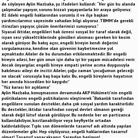
de söyleyen Aylin Nazlıaka, şu ifadeleri kullandı: “Her gün bu alanda
çalışmalar yapıyor, sorunu bizzat yaşayanlarla bir araya geliyoruz.
81 ildeki engelli haklarından sorumlu il ve ilçe başkan
yardımcılarımız sayesinde sahadan bilgi alıyoruz. TBMM’de gerekli
itirazları yapıyor, çözüm önerilerimizi sunuyoruz.”
Siyasal iktidar, engellileri hak öznesi sosyal bir taraf olarak değil,
isyan sesi yükselttiklerinde gönülleri alınması gereken bir kesim
olarak görüyor. Bu bakış açısı, engelli bireyin kendi değerini
sorgulamasına, kendine olan güvenini kaybetmesine yol
açmaktadır. Aileler de bu durumdan etkilenmektedir. Bir engelli
bireyin ailesi, her gün onun için daha iyi bir yaşam mücadelesi verir.
Ancak önyargılar, engelli bireye empati yerine acıma duygusuyla
bakılması aileyi de incitir. Aileler, çoğu zaman 'çocuğumun geleceği
ne olacak' sorusuyla baş başa kalır. Bu, engelli bireylerin hayatının
her anında hissedilen bir kaygıdır.”
“Yüz karası bir açıklama”
Aylin Nazlıaka, konuşmasının devamında AKP Hükümeti'nin engelli
politikalarını engelli politikalarını eleştirerek “Bakanlık tarafından
engellilere sunulan destekler, daha çok sosyal yardım karakterlidir.
Bu destekler, iktidar tarafından sosyal devlet olmanın gereği
olarak değil lütuf olarak görülüyor. Bu nedenle her an partizanca
kullanılabiliyor, kısıtlanabiliyor veya keyfiyetle ortadan
kaldırılabiliyor. Tıpkı son dönemlerde tasarruf adı altında yapılan
düzenlemeler gibi. Hep söylüyoruz; engelli haklarından tasarruf
olmaz! Tasarruf yapacaksanız, Saraydan başlayın!