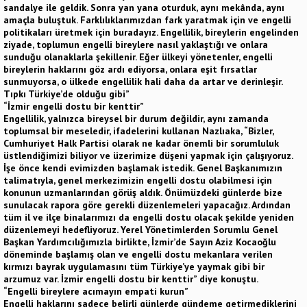
sandalye ile geldik. Sonra yan yana oturduk, aynı mekânda, aynı
amaçla buluştuk. Farklılıklarımızdan fark yaratmak için ve engelli
politikaları üretmek için buradayız. Engellilik, bireylerin engelinden
ziyade, toplumun engelli bireylere nasıl yaklaştığı ve onlara
sunduğu olanaklarla şekillenir. Eğer ülkeyi yönetenler, engelli
bireylerin haklarını göz ardı ediyorsa, onlara eşit fırsatlar
sunmuyorsa, o ülkede engellilik hali daha da artar ve derinleşir.
Tıpkı Türkiye’de olduğu gibi”
“İzmir engelli dostu bir kenttir”
Engellilik, yalnızca bireysel bir durum değildir, aynı zamanda
toplumsal bir meseledir, ifadelerini kullanan Nazlıaka, “Bizler,
Cumhuriyet Halk Partisi olarak ne kadar önemli bir sorumluluk
üstlendiğimizi biliyor ve üzerimize düşeni yapmak için çalışıyoruz.
İşe önce kendi evimizden başlamak istedik. Genel Başkanımızın
talimatıyla, genel merkezimizin engelli dostu olabilmesi için
konunun uzmanlarından görüş aldık. Önümüzdeki günlerde bize
sunulacak rapora göre gerekli düzenlemeleri yapacağız. Ardından
tüm il ve ilçe binalarımızı da engelli dostu olacak şekilde yeniden
düzenlemeyi hedefliyoruz. Yerel Yönetimlerden Sorumlu Genel
Başkan Yardımcılığımızla birlikte, İzmir’de Sayın Aziz Kocaoğlu
döneminde başlamış olan ve engelli dostu mekanlara verilen
kırmızı bayrak uygulamasını tüm Türkiye’ye yaymak gibi bir
arzumuz var. İzmir engelli dostu bir kenttir” diye konuştu.
“Engelli bireylere acımayın empati kurun”
Engelli haklarını sadece belirli günlerde gündeme getirmediklerini