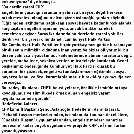
beklemiyoruz” diye konuştu.
“Bu derdin çaresi CHP”
Engellilerin yaşadığı sorunların yalnızca bireysel değil, herkesin
ortak meselesi olduğunun altını çizen Aslanoğlu, şunları söyledi:
“Eğitimden istihdama, sağlıktan sosyal hayata kadar birçok alanda
karşılaşılan engelleri aşmanın yolu, ancak birlikte hareket
etmekten geçiyor. Saray iktidarında bu dertlerin çaresi yok. Her
derdin var bir çaresi onunda adı, Cumhuriyet Halk Partisi.
Biz Cumhuriyet Halk Partililer, hiçbir yurttaşımızı geride bırakmayan
bir düzenin mümkün olduğuna inanıyoruz. Ve bizler biliyoruz ki, bu
düzen yalnızca siyasetin üst kademelerinde alınan kararlarla değil,
yerelde, mahallede, sokakta verilen mücadeleyle kurulacak. Genel
başkanımız önderliğinde Cumhuriyet Halk Partisi olarak bu
sorunları biz çözecek, engelli vatandaşlarımızın eğitimde, sosyal
hayatta, kamu ve özel kurumlarda maruz bırakıldığı ayrımcılığa son
vereceğiz. .
Bu iradeyi ilk olarak CHP’li belediyelerde, özellikle İzmir’de ortaya
koyduğumuz ve tüm ülkede örnek alınan engelsiz yaşam
uygulamalarında gördük.”
Hedeflerini Anlattı
CHP İzmir İl Başkanı Şenol Aslanoğlu, hedeflerini de anlatarak,
“Rehabilitasyon merkezlerinden, istihdam da tanınan önceliklere,
“Engelsiz Ulaşım” uygulamalarından, engelsiz modern sanatlar
müzesine” kadar birçok uygulama ve projede, CHP ve İzmir farkını
yaşadık, yaşıyoruz.