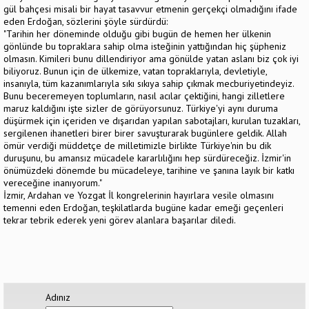
gül bahçesi misali bir hayat tasavvur etmenin gerçekçi olmadığını ifade
eden Erdoğan, sözlerini şöyle sürdürdü:
"Tarihin her döneminde olduğu gibi bugün de hemen her ülkenin
gönlünde bu topraklara sahip olma isteğinin yattığından hiç şüpheniz
olmasın. Kimileri bunu dillendiriyor ama gönülde yatan aslanı biz çok iyi
biliyoruz. Bunun için de ülkemize, vatan topraklarıyla, devletiyle,
insanıyla, tüm kazanımlarıyla sıkı sıkıya sahip çıkmak mecburiyetindeyiz.
Bunu beceremeyen toplumların, nasıl acılar çektiğini, hangi zilletlere
maruz kaldığını işte sizler de görüyorsunuz. Türkiye'yi aynı duruma
düşürmek için içeriden ve dışarıdan yapılan sabotajları, kurulan tuzakları,
sergilenen ihanetleri birer birer savuşturarak bugünlere geldik. Allah
ömür verdiği müddetçe de milletimizle birlikte Türkiye'nin bu dik
duruşunu, bu amansız mücadele kararlılığını hep sürdüreceğiz. İzmir'in
önümüzdeki dönemde bu mücadeleye, tarihine ve şanına layık bir katkı
vereceğine inanıyorum."
İzmir, Ardahan ve Yozgat İl kongrelerinin hayırlara vesile olmasını
temenni eden Erdoğan, teşkilatlarda bugüne kadar emeği geçenleri
tekrar tebrik ederek yeni görev alanlara başarılar diledi.
Adınız