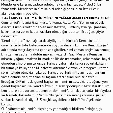
Menderes'e karşı mücadele edebilmek için biz icat ettik" dediği bir
fanatizmin, Menderes'in tüm kalbini adadığı şehir olan İzmir'i esir
alamayacağını ifade etti.
"GAZİ MUSTAFA KEMAL'İN MİRASINI YAĞMALAMAKTAN BIKMADILAR"
Cumhuriyet'in banisi Gazi Mustafa Kemal Atatürk'ün, "Benim en büyük
eserim, Cumhuriyet'tir" derken muhalefetin, Cumhuriyet'in gelişmesine,
kalkınmasına zerre kadar katkıları olmadığını belirten Erdoğan, şöyle
devam etti:
"Kendilerine affınıza sığınarak söylüyorum, 'Mustafa Kemal'in itleri'
diyenlerle birlikte belediyelerde soygun düzeni kurmayı 'Kent Uzlaşısı'
adı altında meşrulaştırma çabasına girdiler. Kimi zaman seçim kazanmak,
kimi zaman ceplerini doldurmak için yıllardır Gazi Mustafa Kemal'in
mirasını yağmalamaktan bıkmadılar. Bir de utanmadan, arlanmadan, hayal
etmeden çıkıp bizim terörsüz Türkiye çabamızla kendi suç ortaklıklarını
bir tutmaya kalkıyorlar. Muhalefeti alternatif vizyon ve program üretme
sorumluluğu olmaktan çıkartıp Türkiye ve Türk milletinin düşmanı kim
varsa onların değirmenine su taşıma aracı haline bunlar getirdi."
Erdoğan, CHP'nin eski genel başkanının İzmir milletvekili olduğunu, yeni
genel başkanının ise "kendini İzmirli olarak gördüğünü" hatırlatarak, "Tüm
İzmirlilere soruyorum, topunun birden İzmir'e tırnak ucu kadar bir faydası
ve hizmeti dokundu mu? Var mı 'Bu genel başkanlar şehrimize şunları,
şunları kazandırdı' diye 3-5 başlık sayabilecek birisi? Yok." şeklinde
konuştu.
CHP yönetiminin İzmir'e hiçbir şey yapmadığını bildiren Erdoğan, şu