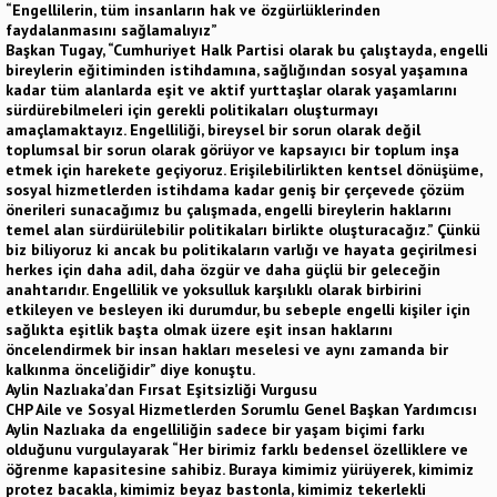
“Engellilerin, tüm insanların hak ve özgürlüklerinden
faydalanmasını sağlamalıyız”
Başkan Tugay, “Cumhuriyet Halk Partisi olarak bu çalıştayda, engelli
bireylerin eğitiminden istihdamına, sağlığından sosyal yaşamına
kadar tüm alanlarda eşit ve aktif yurttaşlar olarak yaşamlarını
sürdürebilmeleri için gerekli politikaları oluşturmayı
amaçlamaktayız. Engelliliği, bireysel bir sorun olarak değil
toplumsal bir sorun olarak görüyor ve kapsayıcı bir toplum inşa
etmek için harekete geçiyoruz. Erişilebilirlikten kentsel dönüşüme,
sosyal hizmetlerden istihdama kadar geniş bir çerçevede çözüm
önerileri sunacağımız bu çalışmada, engelli bireylerin haklarını
temel alan sürdürülebilir politikaları birlikte oluşturacağız.” Çünkü
biz biliyoruz ki ancak bu politikaların varlığı ve hayata geçirilmesi
herkes için daha adil, daha özgür ve daha güçlü bir geleceğin
anahtarıdır. Engellilik ve yoksulluk karşılıklı olarak birbirini
etkileyen ve besleyen iki durumdur, bu sebeple engelli kişiler için
sağlıkta eşitlik başta olmak üzere eşit insan haklarını
öncelendirmek bir insan hakları meselesi ve aynı zamanda bir
kalkınma önceliğidir” diye konuştu.
Aylin Nazlıaka’dan Fırsat Eşitsizliği Vurgusu
CHP Aile ve Sosyal Hizmetlerden Sorumlu Genel Başkan Yardımcısı
Aylin Nazlıaka da engelliliğin sadece bir yaşam biçimi farkı
olduğunu vurgulayarak “Her birimiz farklı bedensel özelliklere ve
öğrenme kapasitesine sahibiz. Buraya kimimiz yürüyerek, kimimiz
protez bacakla, kimimiz beyaz bastonla, kimimiz tekerlekli