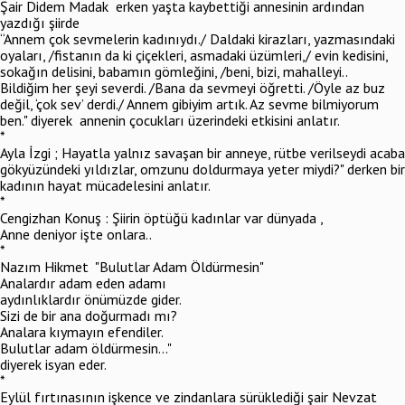
Şair Didem Madak erken yaşta kaybettiği annesinin ardından
yazdığı şiirde
“Annem çok sevmelerin kadınıydı./ Daldaki kirazları, yazmasındaki
oyaları, /fistanın da ki çiçekleri, asmadaki üzümleri,/ evin kedisini,
sokağın delisini, babamın gömleğini, /beni, bizi, mahalleyi..
Bildiğim her şeyi severdi. /Bana da sevmeyi öğretti. /Öyle az buz
değil, ‘çok sev’ derdi./ Annem gibiyim artık. Az sevme bilmiyorum
ben." diyerek annenin çocukları üzerindeki etkisini anlatır.
*
Ayla İzgi ; Hayatla yalnız savaşan bir anneye, rütbe verilseydi acaba
gökyüzündeki yıldızlar, omzunu doldurmaya yeter miydi?" derken bir
kadının hayat mücadelesini anlatır.
*
Cengizhan Konuş : Şiirin öptüğü kadınlar var dünyada ,
Anne deniyor işte onlara..
*
Nazım Hikmet "Bulutlar Adam Öldürmesin"
Analardır adam eden adamı
aydınlıklardır önümüzde gider.
Sizi de bir ana doğurmadı mı?
Analara kıymayın efendiler.
Bulutlar adam öldürmesin..."
diyerek isyan eder.
*
Eylül fırtınasının işkence ve zindanlara sürüklediği şair Nevzat