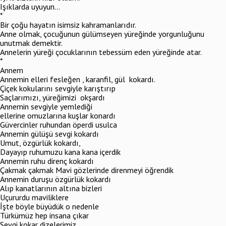
Işıklarda uyuyun…
*
Bir çoğu hayatın isimsiz kahramanlarıdır.
Anne olmak, çocuğunun gülümseyen yüreğinde yorgunluğunu
unutmak demektir.
Annelerin yüreği çocuklarının tebessüm eden yüreğinde atar.
*
Annem
Annemin elleri fesleğen , karanfil, gül kokardı.
Çiçek kokularını sevgiyle karıştırıp
Saçlarımızı, yüreğimizi okşardı
Annemin sevgiyle yemlediği
ellerine omuzlarına kuşlar konardı
Güvercinler ruhundan öperdi usulca
Annemin gülüşü sevgi kokardı
Umut, özgürlük kokardı,
Dayayıp ruhumuzu kana kana içerdik
Annemin ruhu direnç kokardı
Çakmak çakmak Mavi gözlerinde direnmeyi öğrendik
Annemin duruşu özgürlük kokardı
Alıp kanatlarının altına bizleri
Uçururdu maviliklere
İşte böyle büyüdük o nedenle
Türkümüz hep insana çıkar
Sevgi kokar dizelerimiz