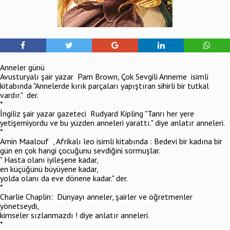
Anneler günü
Avusturyalı şair yazar Pam Brown, Çok Sevgili Anneme isimli
kitabında "Annelerde kırık parçaları yapıştıran sihirli bir tutkal
vardır." der.
*
İngiliz şair yazar gazeteci Rudyard Kipling "Tanrı her yere
yetişemiyordu ve bu yüzden anneleri yarattı." diye anlatır anneleri.
*
Amin Maalouf , Afrikalı leo isimli kitabında : Bedevi bir kadına bir
gün en çok hangi çocuğunu sevdiğini sormuşlar.
" Hasta olanı iyileşene kadar,
en küçüğünü büyüyene kadar,
yolda olanı da eve dönene kadar." der.
*
Charlie Chaplin: Dünyayı anneler, şairler ve öğretmenler
yönetseydi,
kimseler sızlanmazdı ! diye anlatır anneleri.
*