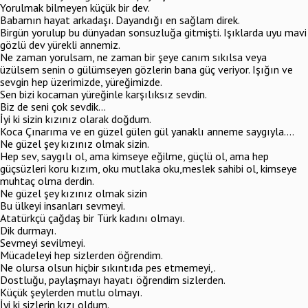
Yorulmak bilmeyen küçük bir dev.
Babamın hayat arkadaşı. Dayandığı en sağlam direk.
Birgün yorulup bu dünyadan sonsuzluğa gitmişti. Işıklarda uyu mavi
gözlü dev yürekli annemiz.
Ne zaman yorulsam, ne zaman bir şeye canım sıkılsa veya
üzülsem senin o gülümseyen gözlerin bana güç veriyor. Işığın ve
sevgin hep üzerimizde, yüreğimizde.
Sen bizi kocaman yüreğinle karşılıksız sevdin.
Biz de seni çok sevdik...
İyi ki sizin kızınız olarak doğdum.
Koca Çınarıma ve en güzel gülen gül yanaklı anneme saygıyla....
Ne güzel şey kızınız olmak sizin.
Hep sev, saygılı ol, ama kimseye eğilme, güçlü ol, ama hep
güçsüzleri koru kızım, oku mutlaka oku,meslek sahibi ol, kimseye
muhtaç olma derdin.
Ne güzel şey kızınız olmak sizin
Bu ülkeyi insanları sevmeyi.
Atatürkçü çağdaş bir Türk kadını olmayı.
Dik durmayı.
Sevmeyi sevilmeyi.
Mücadeleyi hep sizlerden öğrendim.
Ne olursa olsun hiçbir sıkıntıda pes etmemeyi,.
Dostluğu, paylaşmayı hayatı öğrendim sizlerden.
Küçük şeylerden mutlu olmayı.
İyi ki sizlerin kızı oldum.