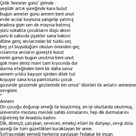
Çelik "Anneler günü" şiirinde :
yeşildir artık yüreğinde kara bulut
bugün anneler günü annem beni unut
evde acılar koynuna yangelip yatmış
inadına giyin sen de mayısa batmış
yürü sokakta çocukların düşü aksın
yürü ki saksıda çiçekler sana baksın
diline genç anılarından bir türkü seç
beş yıl büyüdüğüm okulun önünden geç
ıslanırsa anıların güneşte kurut
senin günün bugün unutma beni unut
gök mavi deniz mavi tam kıyısında dur
durma eteğinden beni bir daha savur
annem yıldız kayıyor içinden dilek tut
koşuyor sana kısa pantolunlu çocuk
gözünde gözümde gözlerinde bin umut" dizeleri ile anlatır annesine
sevgisini.
*
Annem
On çocuğu doğurup emeği ile büyütmüş, en iyi okullarda okutmuş,
üniversite mezunu meslek sahibi olmalarını, hep dik durmalarını
öğretmiş bir Anadolu kadını.
Dik, dirençli, çalışkan, sevecen, emekçi elleri ile dünyayı, sevgi dolu
yüreği ile tüm güzellikleri kucaklayan bir anne.
Sofrasındaki yemeği herkesle paylaşan fedakar bir insan.