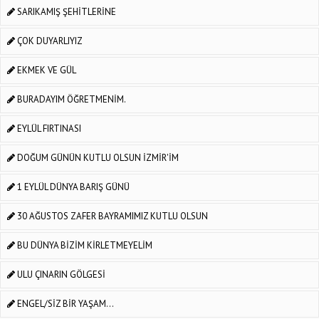
SARIKAMIŞ ŞEHİTLERİNE
ÇOK DUYARLIYIZ
EKMEK VE GÜL
BURADAYIM ÖĞRETMENİM.
EYLÜL FIRTINASI
DOĞUM GÜNÜN KUTLU OLSUN İZMİR'İM
1 EYLÜL DÜNYA BARIŞ GÜNÜ
30 AĞUSTOS ZAFER BAYRAMIMIZ KUTLU OLSUN
BU DÜNYA BİZİM KİRLETMEYELİM
ULU ÇINARIN GÖLGESİ
ENGEL/SİZ BİR YAŞAM...