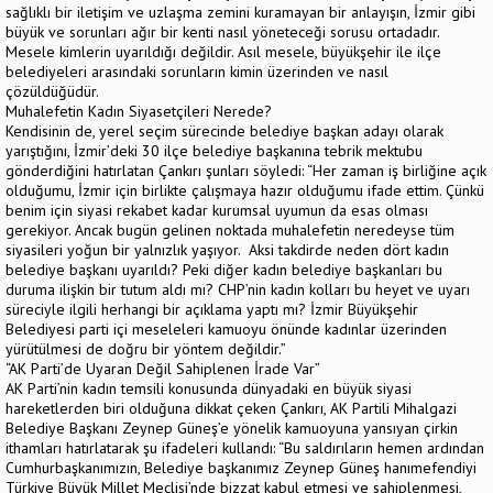
sağlıklı bir iletişim ve uzlaşma zemini kuramayan bir anlayışın, İzmir gibi
büyük ve sorunları ağır bir kenti nasıl yöneteceği sorusu ortadadır.
Mesele kimlerin uyarıldığı değildir. Asıl mesele, büyükşehir ile ilçe
belediyeleri arasındaki sorunların kimin üzerinden ve nasıl
çözüldüğüdür.
Muhalefetin Kadın Siyasetçileri Nerede?
Kendisinin de, yerel seçim sürecinde belediye başkan adayı olarak
yarıştığını, İzmir’deki 30 ilçe belediye başkanına tebrik mektubu
gönderdiğini hatırlatan Çankırı şunları söyledi: “Her zaman iş birliğine açık
olduğumu, İzmir için birlikte çalışmaya hazır olduğumu ifade ettim. Çünkü
benim için siyasi rekabet kadar kurumsal uyumun da esas olması
gerekiyor. Ancak bugün gelinen noktada muhalefetin neredeyse tüm
siyasileri yoğun bir yalnızlık yaşıyor. Aksi takdirde neden dört kadın
belediye başkanı uyarıldı? Peki diğer kadın belediye başkanları bu
duruma ilişkin bir tutum aldı mı? CHP’nin kadın kolları bu heyet ve uyarı
süreciyle ilgili herhangi bir açıklama yaptı mı? İzmir Büyükşehir
Belediyesi parti içi meseleleri kamuoyu önünde kadınlar üzerinden
yürütülmesi de doğru bir yöntem değildir.”
“AK Parti’de Uyaran Değil Sahiplenen İrade Var”
AK Parti’nin kadın temsili konusunda dünyadaki en büyük siyasi
hareketlerden biri olduğuna dikkat çeken Çankırı, AK Partili Mihalgazi
Belediye Başkanı Zeynep Güneş’e yönelik kamuoyuna yansıyan çirkin
ithamları hatırlatarak şu ifadeleri kullandı: “Bu saldırıların hemen ardından
Cumhurbaşkanımızın, Belediye başkanımız Zeynep Güneş hanımefendiyi
Türkiye Büyük Millet Meclisi’nde bizzat kabul etmesi ve sahiplenmesi,