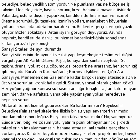
belediye, belediyecilik yapmıyordur. Ne planlama var, ne bütçe ne iş
takvimi. Her eleştiride, kaynak sorunu, kredi bahanesi masanın üstünde.
Vatandaş, üstüne düşeni yaparken, kendileri de finansman ve hizmet
üretme sorumluluğu taşırken; İzmir’in yolları, memleketin köylerinin
yollarının yanında adeta bir harabe gibi. Bu kente gerçekten çok yazık
oluyor. Bizler sokaktayız. Artan isyanı görüyor, duyuyoruz. Aslında
hepimiz, kendileri de dahil; bu hizmet beceriksizliğinin sonuçlarına
katlanıyoruz.” diye konuştu.
Sanayi Siteleri de aynı durumda
Sanayi sitelerinin de aynı alt ve üst yapı keşmekeşine teslim edildiğini
vurgulayan AK Partili Dilaver Kişili; konuya dair şunları söyledi; “Su
taşkını, drenaj, yol, atık su, çöp, moloz, otopark ne ararsanız, her sorun çığ
gibi büyüdü. Buca’dan Karabağlar’a; Bornova Işıkkent’ten Çiğli Ata
Sanayi’ye, Menemen’den Gaziemir’e kadar birçok sanayi sitesinde alt ve
üst yapı sorunları kronik hale geldi. Sistem, yapısal olarak çoktan çöktü.
Her yoğun yağmur sonrası su basmaları, ağır tonajlı araçları kaldırmayan
zeminler, dar ve asfaltsız, yama bile yapılmayan yollar neredeyse
hepsinin sorunu.
Alt tarafı temel hizmet götürecekler. Bu kadar mı zor? Büyükşehir
Belediyesi’nin sanayi sitelerine ilişkin bir alt yapı envanteri var mıdır,
bundan bile emin değiliz. Bir yatırım takvimi var mıdır? Hiç sanmıyoruz.
Elinde veri, bilgi ve çözüm yolu, yatırım planı olmayanların; dış kredi
taleplerinin imzalanmamasını bahane etmesini anlamakta gerçekten
zorlanıyoruz. Kaldı ki; büyük modern sanayi siteleri projelerinden, büyük
yatırımlardan değil, mevcutların çukurundan, çamurundan, çöpünden söz