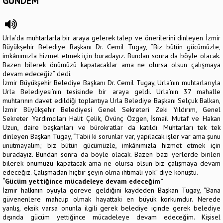
GÜNDEM
Urla’da muhtarlarla bir araya gelerek talep ve önerilerini dinleyen İzmir
Büyükşehir Belediye Başkanı Dr. Cemil Tugay, “Biz bütün gücümüzle,
imkânımızla hizmet etmek için buradayız. Bundan sonra da böyle olacak.
Bazen bilerek önümüzü kapatacaklar ama ne olursa olsun çalışmaya
devam edeceğiz” dedi.
İzmir Büyükşehir Belediye Başkanı Dr. Cemil Tugay, Urla’nın muhtarlarıyla
Urla Belediyesi’nin tesisinde bir araya geldi. Urla’nın 37 mahalle
muhtarının davet edildiği toplantıya Urla Belediye Başkanı Selçuk Balkan,
İzmir Büyükşehir Belediyesi Genel Sekreteri Zeki Yıldırım, Genel
Sekreter Yardımcıları Halit Çelik, Övünç Özgen, İsmail Mutaf ve Hakan
Uzun, daire başkanları ve bürokratlar da katıldı. Muhtarları tek tek
dinleyen Başkan Tugay, “Tabii ki sorunlar var, yapılacak işler var ama şunu
unutmayalım; biz bütün gücümüzle, imkânımızla hizmet etmek için
buradayız. Bundan sonra da böyle olacak. Bazen bazı yerlerde birileri
bilerek önümüzü kapatacak ama ne olursa olsun biz çalışmaya devam
edeceğiz. Çalışmadan hiçbir şeyin olma ihtimali yok” diye konuştu.
“Gücüm yettiğince mücadeleye devam edeceğim”
İzmir halkının oyuyla göreve geldiğini kaydeden Başkan Tugay, “Bana
güvenenlere mahcup olmak hayattaki en büyük korkumdur. Nerede
yanlış, eksik varsa onunla ilgili gerek belediye içinde gerek belediye
dışında gücüm yettiğince mücadeleye devam edeceğim. Kişisel