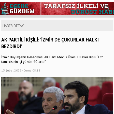
HABER DETAY
AK PARTİLİ KİŞİLİ: 'İZMİR'DE ÇUKURLAR HALKI
BEZDİRDİ'
İzmir Büyükşehir Belediyesi AK Parti Meclis Üyesi Dilaver Kişili “Oto
tamircisinin işi yüzde 40 arttı!”
13 Şubat 2026 - Cuma 08:18