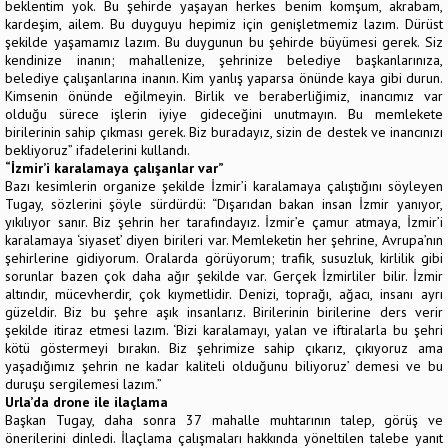
beklentim yok. Bu şehirde yaşayan herkes benim komşum, akrabam,
kardeşim, ailem. Bu duyguyu hepimiz için genişletmemiz lazım. Dürüst
şekilde yaşamamız lazım. Bu duygunun bu şehirde büyümesi gerek. Siz
kendinize inanın; mahallenize, şehrinize belediye başkanlarınıza,
belediye çalışanlarına inanın. Kim yanlış yaparsa önünde kaya gibi durun.
Kimsenin önünde eğilmeyin. Birlik ve beraberliğimiz, inancımız var
olduğu sürece işlerin iyiye gideceğini unutmayın. Bu memlekete
birilerinin sahip çıkması gerek. Biz buradayız, sizin de destek ve inancınızı
bekliyoruz” ifadelerini kullandı.
“İzmir’i karalamaya çalışanlar var”
Bazı kesimlerin organize şekilde İzmir’i karalamaya çalıştığını söyleyen
Tugay, sözlerini şöyle sürdürdü: “Dışarıdan bakan insan İzmir yanıyor,
yıkılıyor sanır. Biz şehrin her tarafındayız. İzmir’e çamur atmaya, İzmir’i
karalamaya ‘siyaset’ diyen birileri var. Memleketin her şehrine, Avrupa’nın
şehirlerine gidiyorum. Oralarda görüyorum; trafik, susuzluk, kirlilik gibi
sorunlar bazen çok daha ağır şekilde var. Gerçek İzmirliler bilir. İzmir
altındır, mücevherdir, çok kıymetlidir. Denizi, toprağı, ağacı, insanı ayrı
güzeldir. Biz bu şehre aşık insanlarız. Birilerinin birilerine ders verir
şekilde itiraz etmesi lazım. ‘Bizi karalamayı, yalan ve iftiralarla bu şehri
kötü göstermeyi bırakın. Biz şehrimize sahip çıkarız, çıkıyoruz ama
yaşadığımız şehrin ne kadar kaliteli olduğunu biliyoruz’ demesi ve bu
duruşu sergilemesi lazım.”
Urla’da drone ile ilaçlama
Başkan Tugay, daha sonra 37 mahalle muhtarının talep, görüş ve
önerilerini dinledi. İlaçlama çalışmaları hakkında yöneltilen talebe yanıt