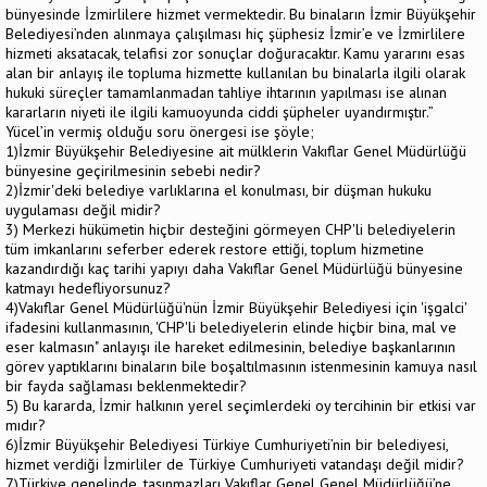
bünyesinde İzmirlilere hizmet vermektedir. Bu binaların İzmir Büyükşehir
Belediyesi’nden alınmaya çalışılması hiç şüphesiz İzmir’e ve İzmirlilere
hizmeti aksatacak, telafisi zor sonuçlar doğuracaktır. Kamu yararını esas
alan bir anlayış ile topluma hizmette kullanılan bu binalarla ilgili olarak
hukuki süreçler tamamlanmadan tahliye ihtarının yapılması ise alınan
kararların niyeti ile ilgili kamuoyunda ciddi şüpheler uyandırmıştır.”
Yücel’in vermiş olduğu soru önergesi ise şöyle;
1)İzmir Büyükşehir Belediyesine ait mülklerin Vakıflar Genel Müdürlüğü
bünyesine geçirilmesinin sebebi nedir?
2)İzmir'deki belediye varlıklarına el konulması, bir düşman hukuku
uygulaması değil midir?
3) Merkezi hükümetin hiçbir desteğini görmeyen CHP'li belediyelerin
tüm imkanlarını seferber ederek restore ettiği, toplum hizmetine
kazandırdığı kaç tarihi yapıyı daha Vakıflar Genel Müdürlüğü bünyesine
katmayı hedefliyorsunuz?
4)Vakıflar Genel Müdürlüğü'nün İzmir Büyükşehir Belediyesi için 'işgalci'
ifadesini kullanmasının, 'CHP'li belediyelerin elinde hiçbir bina, mal ve
eser kalmasın" anlayışı ile hareket edilmesinin, belediye başkanlarının
görev yaptıklarını binaların bile boşaltılmasının istenmesinin kamuya nasıl
bir fayda sağlaması beklenmektedir?
5) Bu kararda, İzmir halkının yerel seçimlerdeki oy tercihinin bir etkisi var
mıdır?
6)İzmir Büyükşehir Belediyesi Türkiye Cumhuriyeti’nin bir belediyesi,
hizmet verdiği İzmirliler de Türkiye Cumhuriyeti vatandaşı değil midir?
7)Türkiye genelinde, taşınmazları Vakıflar Genel Genel Müdürlüğü’ne