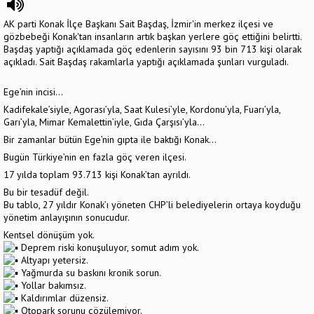
AK parti Konak İlçe Başkanı Sait Başdaş, İzmir'in merkez ilçesi ve
gözbebeği Konak'tan insanların artık başkan yerlere göç ettiğini belirtti.
Başdaş yaptığı açıklamada göç edenlerin sayısını 93 bin 713 kişi olarak
açıkladı. Sait Başdaş rakamlarla yaptığı açıklamada şunları vurguladı.
Ege’nin incisi…
Kadifekale’siyle, Agorası’yla, Saat Kulesi’yle, Kordonu’yla, Fuarı’yla,
Garı’yla, Mimar Kemalettin’iyle, Gıda Çarşısı’yla…
Bir zamanlar bütün Ege’nin gıpta ile baktığı Konak…
Bugün Türkiye’nin en fazla göç veren ilçesi.
17 yılda toplam 93.713 kişi Konak’tan ayrıldı.
Bu bir tesadüf değil.
Bu tablo, 27 yıldır Konak’ı yöneten CHP’li belediyelerin ortaya koyduğu
yönetim anlayışının sonucudur.
Kentsel dönüşüm yok.
Deprem riski konuşuluyor, somut adım yok.
Altyapı yetersiz.
Yağmurda su baskını kronik sorun.
Yollar bakımsız.
Kaldırımlar düzensiz.
Otopark sorunu çözülemiyor.