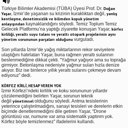
Türkiye Bilimler Akademisi (TÜBA) Üyesi Prof. Dr.
Doğan
Yaşar
, İzmir’de yaşanan su krizinin kuraklıktan değil,
yanlış
kentleşme, denetimsizlik ve bilimden kopuk yönetim
anlayışından
kaynaklandığını söyledi. Temiz Toplum Temiz
Gelecek Platformu’na yaptığı ziyarette konuşan Yaşar,
körfez
kirliliği, yeraltı suyu talanı ve yeraltı otopark projelerinin aynı
yönetim sorununun parçaları olduğunu
vurguladı.
Son yıllarda İzmir’de yağış miktarlarının rekor seviyelere
ulaştığını hatırlatan Yaşar, buna rağmen yeraltı sularının
beslenmediğine dikkat çekti. “Yağmur yağıyor ama su toprağa
girmiyor. Betonlaşma nedeniyle yağmur suları hızla denize
akıyor. Biz ise binlerce yıllık yeraltı sularını çekmeye devam
ediyoruz” dedi.
KÖRFEZ KİRLİ, HESAP VEREN YOK
İzmir Körfezi’ndeki kirlilik ve koku sorununun yıllardır
çözülemediğini belirten Yaşar, sorunun teknik
değil
yönetimsel
olduğunu söyledi. Arıtma tesislerinin
yeterince çalıştırılmadığını, sanayi tesisleri ve derelerin etkin
biçimde denetlenmediğini dile getiren Yaşar, “Drone
görüntüsü var, numune var ama sistematik yaptırım yok.
Körfez böyle temizlenmez” ifadelerini kullandı.