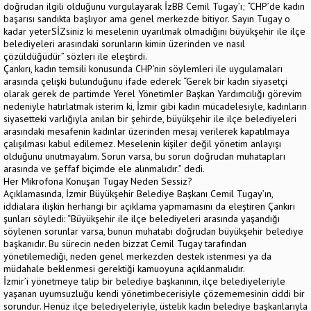
doğrudan ilgili olduğunu vurgulayarak İzBB Cemil Tugay’ı; “CHP’de kadın
başarısı sandıkta başlıyor ama genel merkezde bitiyor. Sayın Tugay o
kadar yeterSİZsiniz ki meselenin uyarılmak olmadığını büyükşehir ile ilçe
belediyeleri arasındaki sorunların kimin üzerinden ve nasıl
çözüldüğüdür” sözleri ile eleştirdi.
Çankırı, kadın temsili konusunda CHP’nin söylemleri ile uygulamaları
arasında çelişki bulunduğunu ifade ederek: “Gerek bir kadın siyasetçi
olarak gerek de partimde Yerel Yönetimler Başkan Yardımcılığı görevim
nedeniyle hatırlatmak isterim ki, İzmir gibi kadın mücadelesiyle, kadınların
siyasetteki varlığıyla anılan bir şehirde, büyükşehir ile ilçe belediyeleri
arasındaki mesafenin kadınlar üzerinden mesaj verilerek kapatılmaya
çalışılması kabul edilemez. Meselenin kişiler değil yönetim anlayışı
olduğunu unutmayalım. Sorun varsa, bu sorun doğrudan muhatapları
arasında ve şeffaf biçimde ele alınmalıdır.” dedi.
Her Mikrofona Konuşan Tugay Neden Sessiz?
Açıklamasında, İzmir Büyükşehir Belediye Başkanı Cemil Tugay’ın,
iddialara ilişkin herhangi bir açıklama yapmamasını da eleştiren Çankırı
şunları söyledi: “Büyükşehir ile ilçe belediyeleri arasında yaşandığı
söylenen sorunlar varsa, bunun muhatabı doğrudan büyükşehir belediye
başkanıdır. Bu sürecin neden bizzat Cemil Tugay tarafından
yönetilemediği, neden genel merkezden destek istenmesi ya da
müdahale beklenmesi gerektiği kamuoyuna açıklanmalıdır.
İzmir’i yönetmeye talip bir belediye başkanının, ilçe belediyeleriyle
yaşanan uyumsuzluğu kendi yönetimbecerisiyle çözememesinin ciddi bir
sorundur. Henüz ilçe belediyeleriyle, üstelik kadın belediye başkanlarıyla