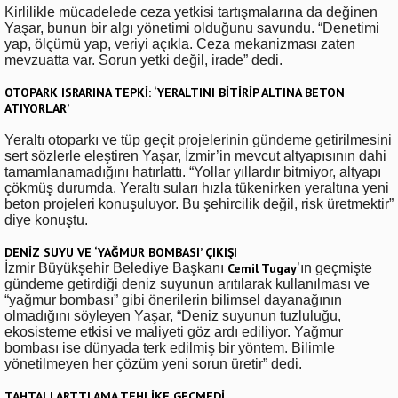
Kirlilikle mücadelede ceza yetkisi tartışmalarına da değinen
Yaşar, bunun bir algı yönetimi olduğunu savundu. “Denetimi
yap, ölçümü yap, veriyi açıkla. Ceza mekanizması zaten
mevzuatta var. Sorun yetki değil, irade” dedi.
OTOPARK ISRARINA TEPKİ: ‘YERALTINI BİTİRİP ALTINA BETON
ATIYORLAR’
Yeraltı otoparkı ve tüp geçit projelerinin gündeme getirilmesini
sert sözlerle eleştiren Yaşar, İzmir’in mevcut altyapısının dahi
tamamlanamadığını hatırlattı. “Yollar yıllardır bitmiyor, altyapı
çökmüş durumda. Yeraltı suları hızla tükenirken yeraltına yeni
beton projeleri konuşuluyor. Bu şehircilik değil, risk üretmektir”
diye konuştu.
DENİZ SUYU VE ‘YAĞMUR BOMBASI’ ÇIKIŞI
İzmir Büyükşehir Belediye Başkanı
Cemil Tugay
’ın geçmişte
gündeme getirdiği deniz suyunun arıtılarak kullanılması ve
“yağmur bombası” gibi önerilerin bilimsel dayanağının
olmadığını söyleyen Yaşar, “Deniz suyunun tuzluluğu,
ekosisteme etkisi ve maliyeti göz ardı ediliyor. Yağmur
bombası ise dünyada terk edilmiş bir yöntem. Bilimle
yönetilmeyen her çözüm yeni sorun üretir” dedi.
TAHTALI ARTTI AMA TEHLİKE GEÇMEDİ