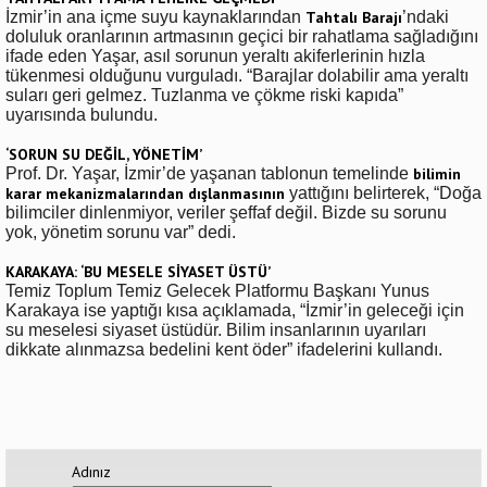
İzmir’in ana içme suyu kaynaklarından
Tahtalı Barajı
’ndaki
doluluk oranlarının artmasının geçici bir rahatlama sağladığını
ifade eden Yaşar, asıl sorunun yeraltı akiferlerinin hızla
tükenmesi olduğunu vurguladı. “Barajlar dolabilir ama yeraltı
suları geri gelmez. Tuzlanma ve çökme riski kapıda”
uyarısında bulundu.
‘SORUN SU DEĞİL, YÖNETİM’
Prof. Dr. Yaşar, İzmir’de yaşanan tablonun temelinde
bilimin
karar mekanizmalarından dışlanmasının
yattığını belirterek, “Doğa
bilimciler dinlenmiyor, veriler şeffaf değil. Bizde su sorunu
yok, yönetim sorunu var” dedi.
KARAKAYA: ‘BU MESELE SİYASET ÜSTÜ’
Temiz Toplum Temiz Gelecek Platformu Başkanı Yunus
Karakaya ise yaptığı kısa açıklamada, “İzmir’in geleceği için
su meselesi siyaset üstüdür. Bilim insanlarının uyarıları
dikkate alınmazsa bedelini kent öder” ifadelerini kullandı.
Adınız