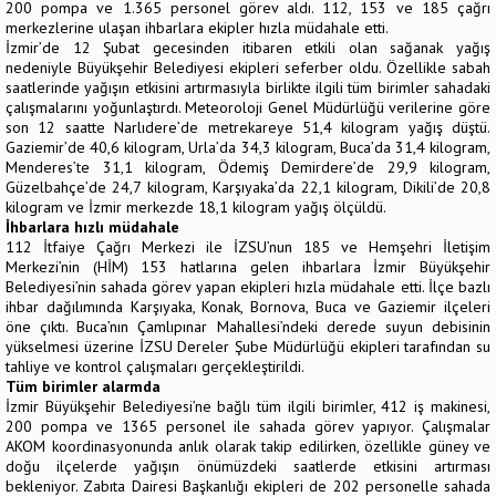
200 pompa ve 1.365 personel görev aldı. 112, 153 ve 185 çağrı
merkezlerine ulaşan ihbarlara ekipler hızla müdahale etti.
İzmir’de 12 Şubat gecesinden itibaren etkili olan sağanak yağış
nedeniyle Büyükşehir Belediyesi ekipleri seferber oldu. Özellikle sabah
saatlerinde yağışın etkisini artırmasıyla birlikte ilgili tüm birimler sahadaki
çalışmalarını yoğunlaştırdı. Meteoroloji Genel Müdürlüğü verilerine göre
son 12 saatte Narlıdere’de metrekareye 51,4 kilogram yağış düştü.
Gaziemir’de 40,6 kilogram, Urla’da 34,3 kilogram, Buca’da 31,4 kilogram,
Menderes’te 31,1 kilogram, Ödemiş Demirdere’de 29,9 kilogram,
Güzelbahçe’de 24,7 kilogram, Karşıyaka’da 22,1 kilogram, Dikili’de 20,8
kilogram ve İzmir merkezde 18,1 kilogram yağış ölçüldü.
İhbarlara hızlı müdahale
112 İtfaiye Çağrı Merkezi ile İZSU’nun 185 ve Hemşehri İletişim
Merkezi’nin (HİM) 153 hatlarına gelen ihbarlara İzmir Büyükşehir
Belediyesi’nin sahada görev yapan ekipleri hızla müdahale etti. İlçe bazlı
ihbar dağılımında Karşıyaka, Konak, Bornova, Buca ve Gaziemir ilçeleri
öne çıktı. Buca’nın Çamlıpınar Mahallesi’ndeki derede suyun debisinin
yükselmesi üzerine İZSU Dereler Şube Müdürlüğü ekipleri tarafından su
tahliye ve kontrol çalışmaları gerçekleştirildi.
Tüm birimler alarmda
İzmir Büyükşehir Belediyesi’ne bağlı tüm ilgili birimler, 412 iş makinesi,
200 pompa ve 1365 personel ile sahada görev yapıyor. Çalışmalar
AKOM koordinasyonunda anlık olarak takip edilirken, özellikle güney ve
doğu ilçelerde yağışın önümüzdeki saatlerde etkisini artırması
bekleniyor. Zabıta Dairesi Başkanlığı ekipleri de 202 personelle sahada