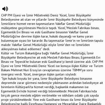
CHP PM Üyesi ve İzmir Milletvekili Deniz Yücel, İzmir Büyükşehir
Belediyesine ait olan ve yıllardır İzmir Büyükşehir Belediyesi bünyesinde
İzmirlilere hizmet veren taşınmazların Vakıflar Genel Müdürlüğü
mülkiyetine geçirilmesini Meclis’e taşıdı. Yücel,”Meslek Fabrikası binası,
Egemenlik Evi Binası ve eski Gasilhane binasının Vakıflar Genel
Müdürlüğü’ne devrine ilişkin karar, hukuki dayanağı ve kamu yararı
bulunmayan siyasi bir karardır. Bu taşınmazlar İzmir’in ve İzmirlinin tapulu
malıdır. Vakıflar Genel Müdürlüğü eliyle İzmir’den ve İzmirliden
alıkoyulması kabul edilemez” dedi.
Kültür ve Turizm Bakanlığına bağlı Vakıflar Genel Müdürlüğü, İzmir
Büyükşehir Belediyesi'ne ait eski Meslek Fabrikası Binası, Egemenlik Evi
Binası ve Tepecik’te bulunan eski Gasilhane'yi kendi üzerine aldı. CHP PM
Üyesi ve İzmir Milletvekili Deniz Yücel ise konuya ilişkin Kültür ve Turizm
Bakanı Mehmet Nuri Ersoy’un cevaplaması üzerine TBMM’ye soru
önergesi verdi. Yücel, önergeye ilişkin şunları söyledi:
“İşin hukuki boyutu bir yana, İzmir Büyükşehir Belediyesi binasının
depremde zarar görmesi nedeniyle yıkılmasının ardından belediyeye ait
birimlerin Kültürpark’ta hizmet verdiği, başkanlık makamının ise
Egemenlik Evi’nde hizmet verdiği bilinmektedir. Meslek Fabrikası’nda
birçok gence mesleki eğitim verilmekte ve istihdam odaklı çok sayıda
proje yürütülmektedir. Yine eski Gasilhane binası da İzmir Büyükşehir
Belediyesi’ne bağlı Eşrefpaşa Hastanesi ve Mezarlıklar Daire Başkanlığı