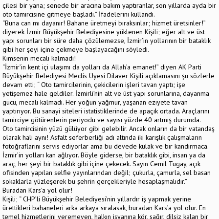
çilesi bir yana; senede bir aracına bakım yaptıranlar, son yıllarda ayda bir
oto tamircisine gitmeye başladı.” İfadelerini kullandı.
“Buna can mı dayanır! Bahane üretmeyi bıraksınlar; hizmet üretsinler!”
diyerek İzmir Büyükşehir Belediyesine yüklenen Kişili; eğer alt ve üst
yapı sorunları bir süre daha çözülemezse, İzmir’in yollarının bir bataklık
gibi her şeyi içine çekmeye başlayacağını söyledi.
Kimsenin mecali kalmadı!
“İzmir’in kent içi ulaşımı da yolları da Allah’a emanet!” diyen AK Parti
Büyükşehir Belediyesi Meclis Üyesi Dilaver Kişili açıklamasını şu sözlerle
devam etti; “ Oto tamircilerinin, çekicilerin işleri tavan yaptı; işe
yetişemez hale geldiler. İzmirli’nin alt ve üst yapı sorunlarına, dayanma
gücü, mecali kalmadı. Her yoğun yağmur, yaşanan eziyete tavan
yaptırıyor. Bu sanayi siteleri istatistiklerinde de apaçık ortada. Araçlarını
tamirciye götürenlerin periyodu ve sayısı yüzde 40 artmış durumda.
Oto tamircisinin yüzü gülüyor gibi gelebilir. Ancak onların da bir vatandaş
olarak hali aynı! Asfalt seferberliği adı altında iki karışlık çalışmaların
fotoğraflarını servis ediyorlar ama bu devede kulak ve bir kandırmaca.
İzmir’in yolları kan ağlıyor. Böyle giderse, bir bataklık gibi, insan ya da
araç, her şeyi bir bataklık gibi içine çekecek. Sayın Cemil Tugay, açık
ofisinden yapılan selfie yayınlarından değil; çukurla, çamurla, sel basan
sokaklarla yüzleşerek bu şehrin gerçekleriyle hesaplaşmalıdır.”
Buradan Kars’a yol olur!
Kişili; “ CHP’li Büyükşehir Belediyesi’nin yıllardır iş yapmak yerine
ürettikleri bahaneleri arka arkaya sıralasak, buradan Kars’a yol olur. En
temel hizmetlerini veremeyen, halkın isyanına kör, sağır, dilsiz kalan bir