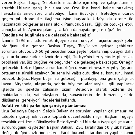
veren Başkan Tugay, “Sineklerle mücadele için ekip ve çalışmalarımızı
artırdık. Urla’nın geniş bir alanı var. Özellikle kendi haline bırakılmış
havuzlarda sinek sorunu olabiliyor. İzmir Büyükşehir Belediyesi olarak
geçen yıl drone ile ilaçlama işine başladık. Urla’yı da drone ile
ilaçlanacak bölgeler arasına aldık. Pamucak, Sasalı, Çiğli’de oldukça etkili
sonuçlar aldık. Aynı uygulamayı Urla’da da hayata geçireceğiz” dedi.
“Bugüne ve bugünden de geleceğe bakacağız”
İzmir’in 1296 mahalle ve 30 ilçeye sahip Türkiye’nin üçüncü büyük şehri
olduğunu dile getiren Başkan Tugay, “Büyük ve gelişen şehirlerin
sorunları oluyor. 50-60 yıl önceden bazı şeyler planlanmış olsaydı daha
iyi olurdu ama sadece İzmir’de değil, Türkiye’nin her yerinde plansızlık
problemi var. Biz bugüne ve bugünden de geleceğe bakacağız. Örneğin
gelecekte beklediğimiz sorun kuraklığın devam etmesi. Her yıl yağışların
ortalaması sürekli azalıyor. Bu sene iyi yağış oldu diye su konusunu ihmal
edecek değiliz. Neyin başımıza geleceğini planlayıp ona göre çalışmak
lazım. Altyapıda, ulaşımda, şehrin büyüme alanlarıyla ilgili yapılacak
işlerde bu şekilde çalışmak lazım. Belediye olarak bizlerin de,
muhtarların da, vatandaşların da, sanayicilerin de benzer şekilde
düşünmesi gerekiyor” ifadelerini kullandı.
Asfalt ve kilit parke için şantiye planlaması
Urla Belediye Başkanı Selçuk Balkan da sorunları, yapılan çalışmaları ve
talepleri görüşmek üzere toplantı düzenledikleri için Başkan Tugay’a
teşekkür etti. İzmir Büyükşehir Belediyesi’nin Urla’da altyapı çalışmalarını
sürdürdüğünü kaydeden Başkan Balkan, İZSU tarafından 30 yıllık hatların
değiştirildiğini sözlerine ekledi. Farklı kurumlar tarafından yapılan tamir