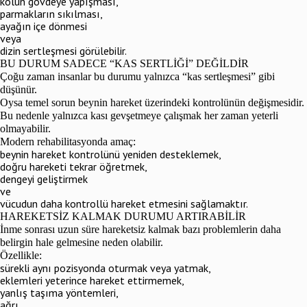
kolun gövdeye yapışması,
parmakların sıkılması,
ayağın içe dönmesi
veya
dizin sertleşmesi görülebilir.
BU DURUM SADECE “KAS SERTLİĞİ” DEĞİLDİR
Çoğu zaman insanlar bu durumu yalnızca “kas sertleşmesi” gibi
düşünür.
Oysa temel sorun beynin hareket üzerindeki kontrolünün değişmesidir.
Bu nedenle yalnızca kası gevşetmeye çalışmak her zaman yeterli
olmayabilir.
Modern rehabilitasyonda amaç:
beynin hareket kontrolünü yeniden desteklemek,
doğru hareketi tekrar öğretmek,
dengeyi geliştirmek
ve
vücudun daha kontrollü hareket etmesini sağlamaktır.
HAREKETSİZ KALMAK DURUMU ARTIRABİLİR
İnme sonrası uzun süre hareketsiz kalmak bazı problemlerin daha
belirgin hale gelmesine neden olabilir.
Özellikle:
sürekli aynı pozisyonda oturmak veya yatmak,
eklemleri yeterince hareket ettirmemek,
yanlış taşıma yöntemleri,
ağrı,