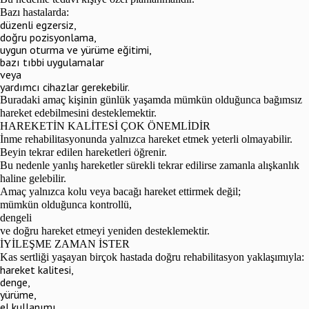
Bazı hastalarda:
düzenli egzersiz,
doğru pozisyonlama,
uygun oturma ve yürüme eğitimi,
bazı tıbbi uygulamalar
veya
yardımcı cihazlar gerekebilir.
Buradaki amaç kişinin günlük yaşamda mümkün olduğunca bağımsız
hareket edebilmesini desteklemektir.
HAREKETİN KALİTESİ ÇOK ÖNEMLİDİR
İnme rehabilitasyonunda yalnızca hareket etmek yeterli olmayabilir.
Beyin tekrar edilen hareketleri öğrenir.
Bu nedenle yanlış hareketler sürekli tekrar edilirse zamanla alışkanlık
haline gelebilir.
Amaç yalnızca kolu veya bacağı hareket ettirmek değil;
mümkün olduğunca kontrollü,
dengeli
ve doğru hareket etmeyi yeniden desteklemektir.
İYİLEŞME ZAMAN İSTER
Kas sertliği yaşayan birçok hastada doğru rehabilitasyon yaklaşımıyla:
hareket kalitesi,
denge,
yürüme,
el kullanımı