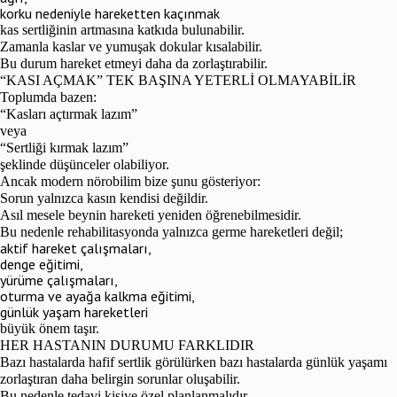
korku nedeniyle hareketten kaçınmak
kas sertliğinin artmasına katkıda bulunabilir.
Zamanla kaslar ve yumuşak dokular kısalabilir.
Bu durum hareket etmeyi daha da zorlaştırabilir.
“KASI AÇMAK” TEK BAŞINA YETERLİ OLMAYABİLİR
Toplumda bazen:
“Kasları açtırmak lazım”
veya
“Sertliği kırmak lazım”
şeklinde düşünceler olabiliyor.
Ancak modern nörobilim bize şunu gösteriyor:
Sorun yalnızca kasın kendisi değildir.
Asıl mesele beynin hareketi yeniden öğrenebilmesidir.
Bu nedenle rehabilitasyonda yalnızca germe hareketleri değil;
aktif hareket çalışmaları,
denge eğitimi,
yürüme çalışmaları,
oturma ve ayağa kalkma eğitimi,
günlük yaşam hareketleri
büyük önem taşır.
HER HASTANIN DURUMU FARKLIDIR
Bazı hastalarda hafif sertlik görülürken bazı hastalarda günlük yaşamı
zorlaştıran daha belirgin sorunlar oluşabilir.
Bu nedenle tedavi kişiye özel planlanmalıdır.