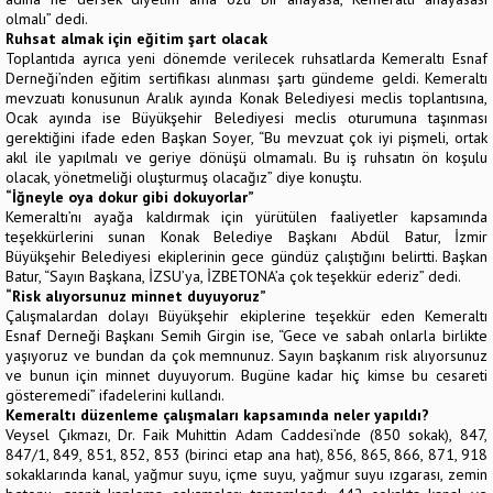
olmalı” dedi.
Ruhsat almak için eğitim şart olacak
Toplantıda ayrıca yeni dönemde verilecek ruhsatlarda Kemeraltı Esnaf
Derneği’nden eğitim sertifikası alınması şartı gündeme geldi. Kemeraltı
mevzuatı konusunun Aralık ayında Konak Belediyesi meclis toplantısına,
Ocak ayında ise Büyükşehir Belediyesi meclis oturumuna taşınması
gerektiğini ifade eden Başkan Soyer, “Bu mevzuat çok iyi pişmeli, ortak
akıl ile yapılmalı ve geriye dönüşü olmamalı. Bu iş ruhsatın ön koşulu
olacak, yönetmeliği oluşturmuş olacağız” diye konuştu.
“İğneyle oya dokur gibi dokuyorlar”
Kemeraltı’nı ayağa kaldırmak için yürütülen faaliyetler kapsamında
teşekkürlerini sunan Konak Belediye Başkanı Abdül Batur, İzmir
Büyükşehir Belediyesi ekiplerinin gece gündüz çalıştığını belirtti. Başkan
Batur, “Sayın Başkana, İZSU’ya, İZBETONA’a çok teşekkür ederiz” dedi.
“Risk alıyorsunuz minnet duyuyoruz”
Çalışmalardan dolayı Büyükşehir ekiplerine teşekkür eden Kemeraltı
Esnaf Derneği Başkanı Semih Girgin ise, “Gece ve sabah onlarla birlikte
yaşıyoruz ve bundan da çok memnunuz. Sayın başkanım risk alıyorsunuz
ve bunun için minnet duyuyorum. Bugüne kadar hiç kimse bu cesareti
gösteremedi” ifadelerini kullandı.
Kemeraltı düzenleme çalışmaları kapsamında neler yapıldı?
Veysel Çıkmazı, Dr. Faik Muhittin Adam Caddesi’nde (850 sokak), 847,
847/1, 849, 851, 852, 853 (birinci etap ana hat), 856, 865, 866, 871, 918
sokaklarında kanal, yağmur suyu, içme suyu, yağmur suyu ızgarası, zemin