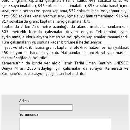
betonu, granit kaplama çalışmaları tamamlandı. 442 sokakta kanal ve
içme suyu imalatları, 846 sokakta kanal imalatları, 897 sokakta kanal, içme
suyu, zemin betonu ve granit kaplama, 852 sokakta kanal ve yağmur suyu
hattı, 855 sokakta kanal, yağmur suyu, içme suyu hattı tamamlandı. 916 ve
917 sokaklarda granit kaplama hariç çalışmalar bitti.
Toplamda 2 bin 758 metre uzunluğunda alanda imalat tamamlanırken,
605 metrelik kısımda çalışmalar devam ediyor. Telekomünikasyon,
aydınlatma, elektrik altyapı hatları ve yol gövde kaplamaları tamamlandı.
Tüm çalışmaların yıl sonuna kadar bitirilmesi hedefleniyor.
İnşaat ve elektrik ihalesi, granit kaplama, elektrik malzemesi için yaklaşık
250 milyon TL harcama yapıldı. Mal alımlarının önceki yıl yapılmasının
tasarruf sağladığı belirtildi.
Kemeraltı’nın da içinde yer aldığı İzmir Tarihi Liman Kenti'nin UNESCO
Dünya Mirası 2023 adaylığı için çalışmalar da sürüyor. Kemeraltı ve
Basmane’de restorasyon çalışmaları hızlandırıldı.
Adınız
Yorumunuz