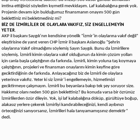
imtina ettiğinizi söyledim kıymetli mevkidaşım. Laf kalabalığına gerek yok.
Projenin devamı için bulduğumuz finansmanın onayını 500 gün
beklettiniz mi bekletmediniz mi?
BİZ DE İZMİRLİLER DE OLAYLARA VAKIFIZ, SİZ ENGELLEMEYİN
YETER.
AKP il başkanı Saygılı’nın kendisine yönelik “İzmir’in olaylarına vakıf değil”
eleştirisine de yanıt veren CHP İzmir il başkanı Aslanoğlu “Şehrin
olaylarına Vakıf olmadığımı söylemiş Sayın Saygılı. Bunu da İzmirlilere
söylemiş. İzmirli kimin olaylara vakıf olduğunun da kimin çözüm yolları
için canla başla çalıştığının da farkında. İzmirli, kimin yoluna taş koymaya
çalıştığının, projeleri ve finansman onaylarını kimin keyfine göre
geciktirdiğinin de farkında. Anlayacağınız biz de İzmirli de olaylara
yeterince vakıfız. Yeter ki siz İzmir’i engellemeyin, hizmetimizi
geciktirmeye çalışmayın. İzmirli bu beyanlara bakıp tek şey soruyor size.
Hakkımız olanı neden 500 gün beklettiniz? Bu konuda varsa bir özrünüz
İzmirlilerden özür dileyin. Yok, işi laf kalabalığına döküp, gürültüye boğup,
alakasız yerlere çekerek İzmirliyi kandırabileceğinizi, kendi ayıbınızı
örteceğinizi sanıyorsanız, İzmirlileri hala tanıyamamışsınız demektir”
dedi.