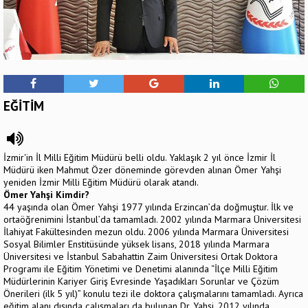
EĞİTİM
İzmir'in İl Milli Eğitim Müdürü belli oldu. Yaklaşık 2 yıl önce İzmir İl
Müdürü iken Mahmut Özer döneminde görevden alınan Ömer Yahşi
yeniden İzmir Milli Eğitim Müdürü olarak atandı.
Ömer Yahşi Kimdir?
44 yaşında olan Ömer Yahşi 1977 yılında Erzincan’da doğmuştur. İlk ve
ortaöğrenimini İstanbul’da tamamladı. 2002 yılında Marmara Üniversitesi
İlahiyat Fakültesinden mezun oldu. 2006 yılında Marmara Üniversitesi
Sosyal Bilimler Enstitüsünde yüksek lisans, 2018 yılında Marmara
Üniversitesi ve İstanbul Sabahattin Zaim Üniversitesi Ortak Doktora
Programı ile Eğitim Yönetimi ve Denetimi alanında “İlçe Milli Eğitim
Müdürlerinin Kariyer Giriş Evresinde Yaşadıkları Sorunlar ve Çözüm
Önerileri (ilk 5 yıl)” konulu tezi ile doktora çalışmalarını tamamladı. Ayrıca
eğitim alanı dışında çalışmaları da bulunan Dr. Yahşi, 2012 yılında