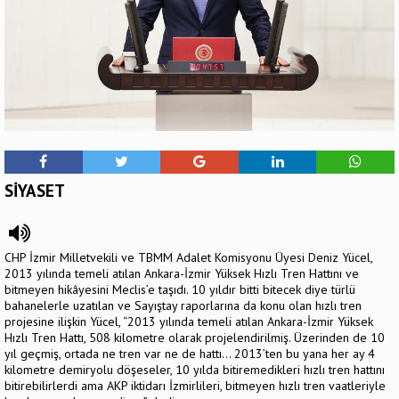
SİYASET
CHP İzmir Milletvekili ve TBMM Adalet Komisyonu Üyesi Deniz Yücel,
2013 yılında temeli atılan Ankara-İzmir Yüksek Hızlı Tren Hattını ve
bitmeyen hikâyesini Meclis’e taşıdı. 10 yıldır bitti bitecek diye türlü
bahanelerle uzatılan ve Sayıştay raporlarına da konu olan hızlı tren
projesine ilişkin Yücel, “2013 yılında temeli atılan Ankara-İzmir Yüksek
Hızlı Tren Hattı, 508 kilometre olarak projelendirilmiş. Üzerinden de 10
yıl geçmiş, ortada ne tren var ne de hattı… 2013’ten bu yana her ay 4
kilometre demiryolu döşeseler, 10 yılda bitiremedikleri hızlı tren hattını
bitirebilirlerdi ama AKP iktidarı İzmirlileri, bitmeyen hızlı tren vaatleriyle