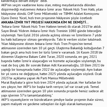
kandırmaya devam ediyor” dedi.
AKP’nin seçim vaatlerine konu olan, miting meydanlarında dilinden
düşürmediği malzemesi Ankara-İzmir arası Yüksek Hızlı Tren Hattı, yılan
hikâyesine döndü. CHP İzmir Milletvekili ve TBMM Adalet Komisyonu
Üyesi Deniz Yücel, hızlı tren projesinin hikâyesini şöyle özetledi:
ANKARA-İZMİR YHT PROJESİ HAKKINDA KİM NE DEMİŞTİ…
“Ankara-İzmir Yüksek Hızlı Tren Hattının temeli ilk olarak 2013’te atıldı.
Sayın Binali Yıldırım Ankara-İzmir Hızlı Treninin 1080 günde biteceğini
söylemişti. Yani Eylül 2016 yılında açılmış olması ve İzmirlilerin 7 yıldır
bu hattı kullanıyor olması gerekiyordu. Tabi ki verilen sözler tutulmadı.
Yılan hikâyesine dönen Ankara-İzmir Hızlı Tren Projesi’nin temel
atılmasının üzerinden tam 10 yıl geçti. Ulaştırma Bakanlığı koltuğundan 7
bakan geçti ama hızlı tren bir türlü İzmir’e varamadı. 16 Kasım 2018’de
dönemin Ulaştırma Bakanı Cahit Turan, 2020 sonunda, en geç 2021
başında hattın İzmir’e ulaşacağını ve hizmete açılacağını söylemişti, bu
vaat de boş çıktı. Bir sonraki Bakan Adil Karaismailoğlu, 10 Ekim 2021’de
yaptığı bir konuşmada hattın 2022’de açılacağını söylemişti. Aynı bakan
bir yıl sonra ne değiştiyse, hattın 2025 yılında açılacağını söyledi. Ocak
2023’te açıklama yapan Ak Parti Manisa Milletvekili
Murat Baybatur’a göre hızlı tren 2024 yılında açılacak. Her kafadan bir
ses çıkıyor, her AKP’li bir başka tarih veriyor, laf var icraat yok. Temel
atılmasının üzerinden geçen 10 yılın sonunda projede henüz sadece alt
yapı işlerinin 57’si tamamlanabilmiş.”
AKP’li siyasetçilerin ve bürokratların şimdiye kadar projenin ihale süreci,
yapım maliyeti ve gecikme sebepleri ile ilgili olarak kamuoyunu