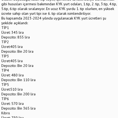
gibi hususları içermesi bakımından KYK yurt odaları, 1.tip, 2. tip, 3.tip, 4.tip,
5.tip, 6.tip olarak sıralanıyor. En ucuz KYK yurdu 1. tip olurken, en yüksek
ücrete sahip olan yurt tipi ise 6. tip olarak isimlendiriliyor.
Bu kapsamda 2023-2024 yılında uygulanacak KYK yurt ücretleri şu
şekilde açıklandı:
TİP1
Ücret: 345 lira
Depozito: 855 lira
TİP2
Ücret:405 lira
Depozito: Bin 20 lira
TİP3
Ücret:405 lira
Depozito: Bin 20 lira
TİP4
Ücret: 480 lira
Depozito: Bin 110 lira
TİP5
Ücret:510 lira
Depozito: Bin 200 lira
TİP6
Ücret: 570 lira
Depozito: Bin 365 lira
Kıbrıs
Ücret: 750 lira