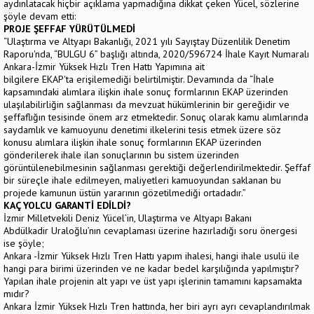
aydınlatacak hiçbir açıklama yapmadığına dikkat çeken Yücel, sözlerine
şöyle devam etti:
PROJE ŞEFFAF YÜRÜTÜLMEDİ
“Ulaştırma ve Altyapı Bakanlığı, 2021 yılı Sayıştay Düzenlilik Denetim
Raporu'nda, “BULGU 6” başlığı altında, 2020/596724 İhale Kayıt Numaralı
Ankara-İzmir Yüksek Hızlı Tren Hattı Yapımına ait
bilgilere EKAP'ta erişilemediği belirtilmiştir. Devamında da “İhale
kapsamındaki alımlara ilişkin ihale sonuç formlarının EKAP üzerinden
ulaşılabilirliğin sağlanması da mevzuat hükümlerinin bir gereğidir ve
şeffaflığın tesisinde önem arz etmektedir. Sonuç olarak kamu alımlarında
saydamlık ve kamuoyunu denetimi ilkelerini tesis etmek üzere söz
konusu alımlara ilişkin ihale sonuç formlarının EKAP üzerinden
gönderilerek ihale ilan sonuçlarının bu sistem üzerinden
görüntülenebilmesinin sağlanması gerektiği değerlendirilmektedir. Şeffaf
bir süreçle ihale edilmeyen, maliyetleri kamuoyundan saklanan bu
projede kamunun üstün yararının gözetilmediği ortadadır.”
KAÇ YOLCU GARANTİ EDİLDİ?
İzmir Milletvekili Deniz Yücel’in, Ulaştırma ve Altyapı Bakanı
Abdülkadir Uraloğlu’nın cevaplaması üzerine hazırladığı soru önergesi
ise şöyle;
Ankara -İzmir Yüksek Hızlı Tren Hattı yapım ihalesi, hangi ihale usulü ile
hangi para birimi üzerinden ve ne kadar bedel karşılığında yapılmıştır?
Yapılan ihale projenin alt yapı ve üst yapı işlerinin tamamını kapsamakta
mıdır?
Ankara İzmir Yüksek Hızlı Tren hattında, her biri ayrı ayrı cevaplandırılmak