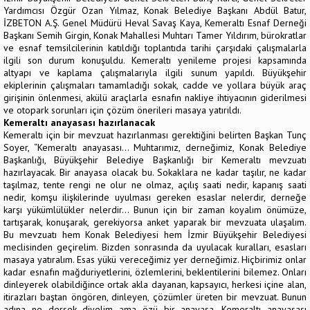
Yardımcısı Özgür Ozan Yılmaz, Konak Belediye Başkanı Abdül Batur,
İZBETON A.Ş. Genel Müdürü Heval Savaş Kaya, Kemeraltı Esnaf Derneği
Başkanı Semih Girgin, Konak Mahallesi Muhtarı Tamer Yıldırım, bürokratlar
ve esnaf temsilcilerinin katıldığı toplantıda tarihi çarşıdaki çalışmalarla
ilgili son durum konuşuldu. Kemeraltı yenileme projesi kapsamında
altyapı ve kaplama çalışmalarıyla ilgili sunum yapıldı. Büyükşehir
ekiplerinin çalışmaları tamamladığı sokak, cadde ve yollara büyük araç
girişinin önlenmesi, akülü araçlarla esnafın nakliye ihtiyacının giderilmesi
ve otopark sorunları için çözüm önerileri masaya yatırıldı.
Kemeraltı anayasası hazırlanacak
Kemeraltı için bir mevzuat hazırlanması gerektiğini belirten Başkan Tunç
Soyer, “Kemeraltı anayasası… Muhtarımız, derneğimiz, Konak Belediye
Başkanlığı, Büyükşehir Belediye Başkanlığı bir Kemeraltı mevzuatı
hazırlayacak. Bir anayasa olacak bu. Sokaklara ne kadar taşılır, ne kadar
taşılmaz, tente rengi ne olur ne olmaz, açılış saati nedir, kapanış saati
nedir, komşu ilişkilerinde uyulması gereken esaslar nelerdir, derneğe
karşı yükümlülükler nelerdir… Bunun için bir zaman koyalım önümüze,
tartışarak, konuşarak, gerekiyorsa anket yaparak bir mevzuata ulaşalım.
Bu mevzuatı hem Konak Belediyesi hem İzmir Büyükşehir Belediyesi
meclisinden geçirelim. Bizden sonrasında da uyulacak kuralları, esasları
masaya yatıralım. Esas yükü vereceğimiz yer derneğimiz. Hiçbirimiz onlar
kadar esnafın mağduriyetlerini, özlemlerini, beklentilerini bilemez. Onları
dinleyerek olabildiğince ortak akla dayanan, kapsayıcı, herkesi içine alan,
itirazları baştan öngören, dinleyen, çözümler üreten bir mevzuat. Bunun
adına ne dersek diyelim ama özü bir anayasa, Kemeraltı anayasası