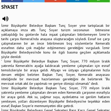
SİYASET
İzmir Büyükşehir Belediye Başkanı Tunç Soyer yine tartışılacak bir
açıklamaya imza attı. Tunç Soyer turizm sezonunun bitmesine
yaklaşıldığı bu günlerde hala inşaat çalışmaları bitirilemeyen İzmir'in
tarihi çarşısı Kemeral'nda anayasa oluşturacağını söyledi. Esnaf ise çarşı
çalışmalarının bir an önce bitirilmesini boş söylemlerle Kemeraltı
esnafının daha çok mağdur edşlmemesi gerektiğini vurguladı. İzmir
Büyükşehir Belediyesi'nde konu ile ilgili basıma geçilen açıklamada
şöyle denildi:
' İzmir Büyükşehir Belediye Başkanı Tunç Soyer, 770 milyon liralık
yatırımla Kemeraltı’nı ayağa kaldıracak yenileme çalışmaları için esnaf
temsilcileriyle bir araya geldi. Altyapı ve üstyapı çalışmalarının hızla
devam ettiğini belirten Başkan Tunç Soyer, Kemeraltı anayasası
niteliğinde bir mevzuat hazırlanması gerektiğini de belirterek “Bu
mevzuat ortak akıl ile yapılmalı ve geriye dönüşü olmamalı” dedi.
İzmir Büyükşehir Belediye Başkanı Tunç Soyer, 770 milyon liralık
yatırımla yenileme çalışmaları devam eden Kemeraltı çarşısının esnafıyla
bir araya geldi. Atık su, yağmur suyu, aydınlatma ve gerilim hatlarını
yenileyen, yolları düzenleyen Büyükşehir Belediyesi’ne teşekkür eden
esnaf, Başkan Soyer’e memnuniyetini dile getirdi.
İzmir Büyükşehir Belediyesi Genel Sekreteri Barış Karcı, Genel Sekreter