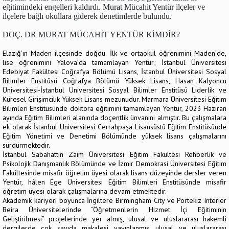
eğitimindeki engelleri kaldırdı. Murat Mücahit Yentür ilçeler ve
ilçelere bağlı okullara giderek denetimlerde bulundu.
DOÇ. DR MURAT MÜCAHİT YENTÜR KİMDİR?
Elazığ’ın Maden ilçesinde doğdu. İlk ve ortaokul öğrenimini Maden’de,
lise öğrenimini Yalova’da tamamlayan Yentür; İstanbul Üniversitesi
Edebiyat Fakültesi Coğrafya Bölümü Lisans, İstanbul Üniversitesi Sosyal
Bilimler Enstitüsü Coğrafya Bölümü Yüksek Lisans, Hasan Kalyoncu
Üniversitesi-İstanbul Üniversitesi Sosyal Bilimler Enstitüsü Liderlik ve
Küresel Girişimcilik Yüksek Lisans mezunudur. Marmara Üniversitesi Eğitim
Bilimleri Enstitüsünde doktora eğitimini tamamlayan Yentür, 2023 Haziran
ayında Eğitim Bilimleri alanında doçentlik ünvanını almıştır. Bu çalışmalara
ek olarak İstanbul Üniversitesi Cerrahpaşa Lisansüstü Eğitim Enstitüsünde
Eğitim Yönetimi ve Denetimi Bölümünde yüksek lisans çalışmalarını
sürdürmektedir.
İstanbul Sabahattin Zaim Üniversitesi Eğitim Fakültesi Rehberlik ve
Psikolojik Danışmanlık Bölümünde ve İzmir Demokrasi Üniversitesi Eğitim
Fakültesinde misafir öğretim üyesi olarak lisans düzeyinde dersler veren
Yentür, hâlen Ege Üniversitesi Eğitim Bilimleri Enstitüsünde misafir
öğretim üyesi olarak çalışmalarına devam etmektedir.
Akademik kariyeri boyunca İngiltere Birmingham City ve Portekiz Interier
Beira Üniversitelerinde “Öğretmenlerin Hizmet İçi Eğitiminin
Geliştirilmesi” projelerinde yer almış, ulusal ve uluslararası hakemli
dergilerde çok sayıda makalesi yayınlanmış, ulusal ve uluslararası