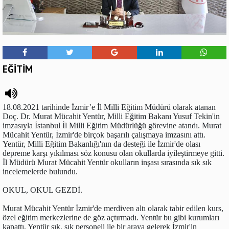
EĞİTİM
18.08.2021 tarihinde İzmir’e İl Milli Eğitim Müdürü olarak atanan
Doç. Dr. Murat Mücahit Yentür, Milli Eğitim Bakanı Yusuf Tekin'in
imzasıyla İstanbul İl Milli Eğitim Müdürlüğü görevine atandı. Murat
Mücahit Yentür, İzmir'de birçok başarılı çalışmaya imzasını attı.
Yentür, Milli Eğitim Bakanlığı'nın da desteği ile İzmir'de olası
depreme karşı yıkılması söz konusu olan okullarda iyileştirmeye gitti.
İl Müdürü Murat Mücahit Yentür okulların inşası sırasında sık sık
incelemelerde bulundu.
OKUL, OKUL GEZDİ.
Murat Mücahit Yentür İzmir'de merdiven altı olarak tabir edilen kurs,
özel eğitim merkezlerine de göz açtırmadı. Yentür bu gibi kurumları
kapattı. Yentür sık, sık personeli ile bir araya gelerek İzmir'in