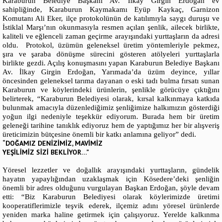
Karaburun Belediye Başkanı Av. İlkay Girgin Erdoğan ev
sahipliğinde, Karaburun Kaymakamı Eyüp Kaykaç, Garnizon
Komutanı Ali Eker, ilçe protokolünün de katılımıyla saygı duruşu ve
İstiklal Marşı’nın okunmasıyla resmen açılan şenlik, ailecek birlikte,
kaliteli ve eğlenceli zaman geçirme arayışındaki yurttaşların da adresi
oldu. Protokol, üzümün geleneksel üretim yöntemleriyle pekmez,
şıra ve şaraba dönüşme sürecini gösteren atölyeleri yurttaşlarla
birlikte gezdi. Açılış konuşmasını yapan Karaburun Belediye Başkanı
Av. İlkay Girgin Erdoğan, Yarımada’da üzüm deyince, yıllar
öncesinden geleneksel tarıma dayanan o eski tadı bulma fırsatı sunan
Karaburun ve köylerindeki ürünlerin, şenlikle görücüye çıktığını
belirterek, “Karaburun Belediyesi olarak, kırsal kalkınmaya katkıda
bulunmak amacıyla düzenlediğimiz şenliğimize halkımızın gösterdiği
yoğun ilgi nedeniyle teşekkür ediyorum. Burada hem bir üretim
geleneği tarihine tanıklık ediyoruz hem de yaptığımız her bir alışveriş
üreticimizin bütçesine önemli bir katkı anlamına geliyor” dedi.
“DOĞAMIZ DENİZİMİZ, MAVİMİZ
YEŞİLİMİZ SİZİ BEKLİYOR…”
Yöresel lezzetler ve doğallık arayışındaki yurttaşların, gündelik
hayatın yapaylığından uzaklaşmak için Kösedere’deki şenliğin
önemli bir adres olduğunu vurgulayan Başkan Erdoğan, şöyle devam
etti: “Biz Karaburun Belediyesi olarak köylerimizde üretimi
kooperatiflerimizle teşvik ederek, ilçemiz adını yöresel ürünlerde
yeniden marka haline getirmek için çalışıyoruz. Yerelde kalkınma