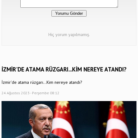
Hiç yorum yapılmamış.
İZMİR'DE ATAMA RÜZGARI...KİM NEREYE ATANDI?
İzmir'de atama rüzgarı...Kim nereye atandı?
24 Ağustos 2023 - Perşembe 08:12