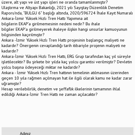
üzere, alt yapı ve üst yapı işleri ne oranda tamamlanmıştır?
Ulaştırma ve Altyapı Bakanlığı, 2021 yılı Sayıştay Düzenlilik Denetim
Raporu'nda, “BULGU 6” başlığı altında, 2020/596724 İhale Kayıt Numaralı
Ankara-İzmir Yüksek Hızlı Tren Hattı Yapımına ait
bilgilerin EKAP’a girilmemesinin nedeni nedir? Bu ihale
bilgiler EKAP’a girilmeyerek ihaleye ilişkin hangi unsurlar kamuoyunun
bilgisinden kaçırılmıştır?
Ankara -İzmir Yüksek Hızlı Tren Hattı projesinin başlangıç maliyeti ne
kadardır? Önergenin cevaplandığı tarih itibariyle projenin maliyeti ne
kadardır?
Ankara-İzmir Yüksek Hızlı Tren Hattı, ERG Grup tarafından kaç yıl süreyle
işletilecektir? Bu şirkete bir yılda kaç yolcu garantisi verilmiştir? Devletin
yolcu başına ödeyeceği miktar ne kadardır?
Ankara - İzmir Yüksek Hızlı Tren hattının temelinin atılmasının üzerinden
geçen 10 yıla rağmen açılmayan hat ile ilgili olarak kamu ne kadar zarar
uğramıştır?
Hesap verilebilirlik, denetim ve şeffaflık ilkelerinin tamamının ihlal
edildiği Ankara-İzmir Tren Hattı ne zaman açılacaktır?
Adınız