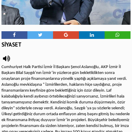
SİYASET
Cumhuriyet Halk Partisi İzmir İl Başkanı Şenol Aslanoğlu, AKP İzmir İl
Başkanı Bilal Saygılı’nın İzmir’in yüzlerce gün bekletildikten sonra
onaylanan proje finansmanlarına yönelik yaptığı açıklamaya yanıt verdi.
Aslanoğlu mevkidaşına “ İzmirlilerden, haklarını hiçe saydığınız, proje
finansmanlarını keyfinize göre beklettiğiniz için özür dileyin. Laf
kalabalığıyla kendi ayıbınızı örtebileceğinizi sanıyorsanız, İzmirlileri hala
tanıyamamışsınız demektir. Kendinizi komik duruma düşürmeyin, özür
dileyin” sözleriyle cevap verdi. Aslanoğlu, Saygılı ’ya şu sözlerle selendi;
Ülkeyi getirdiğiniz durum ortada enflasyon almış başını gitmiş bu nedenle
ek finansmana ihtiyaç duyuyor İzmir’in projeleri. Büyükşehir belediyemiz
projelerin finansmanı da sizden istemiyor, zaten kendisi bulmuş, bir imza
atıp onay vereceksiniz sadece. Bu imzayı 500 küsur gündür atmaktan