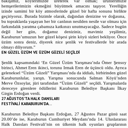
bakışımız, köylerimizde üreterek var olmak; ürünlerimizle
hemşerilerimizin ekmeğini büyütmek amacını taşıyor. Yerelliğin
izinde samimi bir köy atmosferinde güzel bir hafta sonunu birlikte
geçiriyoruz. Burada bizimle olarak, dağından denizine ve doğasına,
bu topraklarda yaşayan her bir canlının nesilden nesile var olması için
farkındalık yaratma çabamıza katkınızı unutmayacağız. Sadece bugün
değil her gün, doğamız deniziniz, mavimiz yeşilimiz,
Karaburun’umuzun her güzel köşesi şirin köyü sizleri bekliyor. Önce
üzüm sonra deniz, diyerek nice şenlik ve festivallerde bir arada
olmayı diliyorum.”
EN GÜZEL ÜZÜM VE ÜZÜM GÜZELİ SEÇİLDİ
Şenlik kapsamındaki ‘En Güzel Üzüm Yarışması’nda Ömer Şensoy
birinci, Ahmet Eren ikinci, torunu Irmak Eren de üçüncü oldu. Ayrıca
geleneksel “Üzüm Güzeli” Yarışması’nda da iddialı, birbirinden güzel
Karaburunlular, yarıştı. Yarışma sonucunda Salman Köyü’nden
Merve Özsoylar, jüri tarafından “Üzüm Güzeli” seçildi. Yarışmalarda
dereceye girenlere ödüllerini Karaburun Belediye Başkanı İlkay
Girgin Erdoğan verdi.
27 AĞUSTOS’TA HALK DANSLARI
FESTİVALİ KARABURUN’DA…
Karaburun Belediye Başkanı Erdoğan, 27 Ağustos Pazar günü saat
20.00’de ise, Karaburun Cumhuriyet Meydanı’nda 14. Uluslararası
Halk Dansları Festivali’nin on ülkenin halk oyunları gruplarının