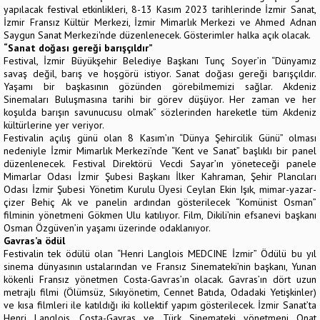
yapılacak festival etkinlikleri, 8-13 Kasım 2023 tarihlerinde İzmir Sanat,
İzmir Fransız Kültür Merkezi, İzmir Mimarlık Merkezi ve Ahmed Adnan
Saygun Sanat Merkezi'nde düzenlenecek. Gösterimler halka açık olacak.
“Sanat doğası gereği barışçıldır”
Festival, İzmir Büyükşehir Belediye Başkanı Tunç Soyer’in “Dünyamız
savaş değil, barış ve hoşgörü istiyor. Sanat doğası gereği barışçıldır.
Yaşamı bir başkasının gözünden görebilmemizi sağlar. Akdeniz
Sinemaları Buluşmasına tarihi bir görev düşüyor. Her zaman ve her
koşulda barışın savunucusu olmak” sözlerinden hareketle tüm Akdeniz
kültürlerine yer veriyor.
Festivalin açılış günü olan 8 Kasım’ın “Dünya Şehircilik Günü” olması
nedeniyle İzmir Mimarlık Merkezi’nde “Kent ve Sanat” başlıklı bir panel
düzenlenecek. Festival Direktörü Vecdi Sayar’ın yöneteceği panele
Mimarlar Odası İzmir Şubesi Başkanı İlker Kahraman, Şehir Plancıları
Odası İzmir Şubesi Yönetim Kurulu Üyesi Ceylan Ekin Işık, mimar-yazar-
çizer Behiç Ak ve panelin ardından gösterilecek “Komünist Osman”
filminin yönetmeni Gökmen Ulu katılıyor. Film, Dikili’nin efsanevi başkanı
Osman Özgüven’in yaşamı üzerinde odaklanıyor.
Gavras’a ödül
Festivalin tek ödülü olan “Henri Langlois MEDCINE İzmir” Ödülü bu yıl
sinema dünyasının ustalarından ve Fransız Sinemateki’nin başkanı, Yunan
kökenli Fransız yönetmen Costa-Gavras’ın olacak. Gavras’ın dört uzun
metrajlı filmi (Ölümsüz, Sıkıyönetim, Cennet Batıda, Odadaki Yetişkinler)
ve kısa filmleri ile katıldığı iki kollektif yapım gösterilecek. İzmir Sanat’ta
Henri Langlois, Costa-Gavras ve Türk Sinemateki yönetmeni Onat