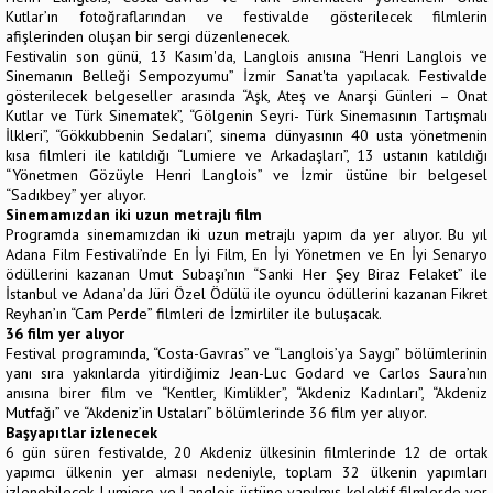
Kutlar’ın fotoğraflarından ve festivalde gösterilecek filmlerin
afişlerinden oluşan bir sergi düzenlenecek.
Festivalin son günü, 13 Kasım'da, Langlois anısına “Henri Langlois ve
Sinemanın Belleği Sempozyumu” İzmir Sanat'ta yapılacak. Festivalde
gösterilecek belgeseller arasında “Aşk, Ateş ve Anarşi Günleri – Onat
Kutlar ve Türk Sinematek”, “Gölgenin Seyri- Türk Sinemasının Tartışmalı
İlkleri”, “Gökkubbenin Sedaları”, sinema dünyasının 40 usta yönetmenin
kısa filmleri ile katıldığı “Lumiere ve Arkadaşları”, 13 ustanın katıldığı
“Yönetmen Gözüyle Henri Langlois” ve İzmir üstüne bir belgesel
“Sadıkbey” yer alıyor.
Sinemamızdan iki uzun metrajlı film
Programda sinemamızdan iki uzun metrajlı yapım da yer alıyor. Bu yıl
Adana Film Festivali’nde En İyi Film, En İyi Yönetmen ve En İyi Senaryo
ödüllerini kazanan Umut Subaşı’nın “Sanki Her Şey Biraz Felaket” ile
İstanbul ve Adana’da Jüri Özel Ödülü ile oyuncu ödüllerini kazanan Fikret
Reyhan’ın “Cam Perde” filmleri de İzmirliler ile buluşacak.
36 film yer alıyor
Festival programında, “Costa-Gavras” ve “Langlois’ya Saygı” bölümlerinin
yanı sıra yakınlarda yitirdiğimiz Jean-Luc Godard ve Carlos Saura’nın
anısına birer film ve “Kentler, Kimlikler”, “Akdeniz Kadınları”, “Akdeniz
Mutfağı” ve “Akdeniz’in Ustaları” bölümlerinde 36 film yer alıyor.
Başyapıtlar izlenecek
6 gün süren festivalde, 20 Akdeniz ülkesinin filmlerinde 12 de ortak
yapımcı ülkenin yer alması nedeniyle, toplam 32 ülkenin yapımları
izlenebilecek. Lumiere ve Langlois üstüne yapılmış kolektif filmlerde yer