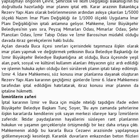
yapılaşmayı öngören Çevre, Şehircilik ve İklim Değişikliği Bakanlığı’nın bu
doğrultuda hazırladığı imar planını iptal etti. Karar arazinin Bakanlıkça
Rezerv Yapı Alanı olarak belirlenmesinin ardından askıya çıkarılan 1/5000
ölçekli Nazım İmar Planı Değişikliği ile 1/1000 ölçekli Uygulama İmar
Planı Değişikliği’nin iptali anlamına geliyor. Mahkeme, İzmir Büyükşehir
Belediyesi’nin yanı sıra, Peyzaj Mimarları Odası, Mimarlar Odası, Şehir
Plancıları Odası, İzmir Tabip Odası ve İzmir Barosu’nun müdahil olduğu
davada itiraz gerekçelerini haklı buldu.
Açılan davada Buca ilçesi sınırları içerisindeki taşınmaza ilişkin olarak
imar planı yapmak ve değiştirmek yetkisinin Buca Belediye Başkanlığı ile
İzmir Büyükşehir Belediye Başkanlığına ait olduğu, Buca ilçesinde yeşil
alan, park, sosyal ve kültürel kullanım alanları ihtiyacının göz ardı edildiği
ve işlemin hukuka aykırı olduğu ileri sürülerek planın iptali talep edilmişti.
İzmir 4. İdare Mahkemesi, söz konusu imar planlarına dayanak oluşturan
Rezerv Yapı Alanı kararının geçtiğimiz günlerde İzmir 6. İdare Mahkemesi
tarafından iptal edildiğini hatırlatarak, itiraz konusu imar planının da
iptaline hükmetti.
İzmirlilerin zaferi
İptal kararının İzmir ve Buca için müjde niteliği taşıdığını ifade eden
Büyükşehir Belediye Başkanı Tunç Soyer, “Bu aynı zamanda şehirlerine
ilişkin kararlarda kendilerini yok sayan merkezi idareye karşı İzmirlilerin
zaferidir. İktidar paydaşlarının hayallerini süsleyen rant planlarının
hukukun ve yaşamın gerçekleriyle örtüşmediği bir kez daha ortaya çıktı.
Mahkemenin aldığı bu kararla Buca Cezaevi arazisinde yapılaşmaya
gidilemeyeceği kesinleşti. Karanlık duvarların enkazından beton filizleri