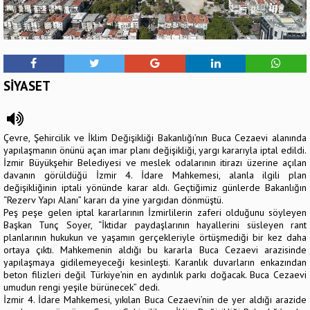
SİYASET
Çevre, Şehircilik ve İklim Değişikliği Bakanlığı’nın Buca Cezaevi alanında
yapılaşmanın önünü açan imar planı değişikliği, yargı kararıyla iptal edildi.
İzmir Büyükşehir Belediyesi ve meslek odalarının itirazı üzerine açılan
davanın görüldüğü İzmir 4. İdare Mahkemesi, alanla ilgili plan
değişikliğinin iptali yönünde karar aldı. Geçtiğimiz günlerde Bakanlığın
“Rezerv Yapı Alanı” kararı da yine yargıdan dönmüştü.
Peş peşe gelen iptal kararlarının İzmirlilerin zaferi olduğunu söyleyen
Başkan Tunç Soyer, “İktidar paydaşlarının hayallerini süsleyen rant
planlarının hukukun ve yaşamın gerçekleriyle örtüşmediği bir kez daha
ortaya çıktı. Mahkemenin aldığı bu kararla Buca Cezaevi arazisinde
yapılaşmaya gidilemeyeceği kesinleşti. Karanlık duvarların enkazından
beton filizleri değil Türkiye’nin en aydınlık parkı doğacak. Buca Cezaevi
umudun rengi yeşile bürünecek” dedi.
İzmir 4. İdare Mahkemesi, yıkılan Buca Cezaevi’nin de yer aldığı arazide