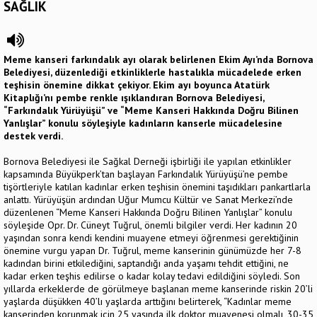
SAĞLIK
Meme kanseri farkındalık ayı olarak belirlenen Ekim Ayı’nda Bornova
Belediyesi, düzenlediği etkinliklerle hastalıkla mücadelede erken
teşhisin önemine dikkat çekiyor. Ekim ayı boyunca Atatürk
Kitaplığı’nı pembe renkle ışıklandıran Bornova Belediyesi,
“Farkındalık Yürüyüşü” ve “Meme Kanseri Hakkında Doğru Bilinen
Yanlışlar” konulu söyleşiyle kadınların kanserle mücadelesine
destek verdi.
Bornova Belediyesi ile Sağkal Derneği işbirliği ile yapılan etkinlikler
kapsamında Büyükperk’tan başlayan Farkındalık Yürüyüşü’ne pembe
tişörtleriyle katılan kadınlar erken teşhisin önemini taşıdıkları pankartlarla
anlattı. Yürüyüşün ardından Uğur Mumcu Kültür ve Sanat Merkezi’nde
düzenlenen “Meme Kanseri Hakkında Doğru Bilinen Yanlışlar” konulu
söyleşide Opr. Dr. Cüneyt Tuğrul, önemli bilgiler verdi. Her kadının 20
yaşından sonra kendi kendini muayene etmeyi öğrenmesi gerektiğinin
önemine vurgu yapan Dr. Tuğrul, meme kanserinin günümüzde her 7-8
kadından birini etkilediğini, saptandığı anda yaşamı tehdit ettiğini, ne
kadar erken teşhis edilirse o kadar kolay tedavi edildiğini söyledi. Son
yıllarda erkeklerde de görülmeye başlanan meme kanserinde riskin 20’li
yaşlarda düşükken 40’lı yaşlarda arttığını belirterek, “Kadınlar meme
kanserinden korunmak için 25 yaşında ilk doktor muayenesi olmalı, 30-35