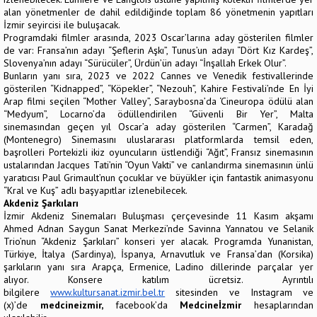
alan yönetmenler de dahil edildiğinde toplam 86 yönetmenin yapıtları
İzmir seyircisi ile buluşacak.
Programdaki filmler arasında, 2023 Oscar’larına aday gösterilen filmler
de var: Fransa’nın adayı “Şeflerin Aşkı”, Tunus’un adayı “Dört Kız Kardeş”,
Slovenya’nın adayı “Sürücüler”, Ürdün’ün adayı “İnşallah Erkek Olur”.
Bunların yanı sıra, 2023 ve 2022 Cannes ve Venedik festivallerinde
gösterilen “Kidnapped”, “Köpekler”, “Nezouh”, Kahire Festivali’nde En İyi
Arap filmi seçilen “Mother Valley”, Saraybosna’da ‘Cineuropa ödülü alan
“Medyum”, Locarno’da ödüllendirilen “Güvenli Bir Yer”, Malta
sinemasından geçen yıl Oscar’a aday gösterilen “Carmen”, Karadağ
(Montenegro) Sinemasını uluslararası platformlarda temsil eden,
başrolleri Portekizli ikiz oyuncuların üstlendiği “Ağıt”, Fransız sinemasının
ustalarından Jacques Tati’nin “Oyun Vakti” ve canlandırma sinemasının ünlü
yaratıcısı Paul Grimault’nun çocuklar ve büyükler için fantastik animasyonu
“Kral ve Kuş” adlı başyapıtlar izlenebilecek.
Akdeniz Şarkıları
İzmir Akdeniz Sinemaları Buluşması çerçevesinde 11 Kasım akşamı
Ahmed Adnan Saygun Sanat Merkezi’nde Savinna Yannatou ve Selanik
Trio’nun “Akdeniz Şarkıları” konseri yer alacak. Programda Yunanistan,
Türkiye, İtalya (Sardinya), İspanya, Arnavutluk ve Fransa’dan (Korsika)
şarkıların yanı sıra Arapça, Ermenice, Ladino dillerinde parçalar yer
alıyor. Konsere katılım ücretsiz. Ayrıntılı
bilgilere
www.kultursanat.izmir.bel.tr
sitesinden ve Instagram ve
(x)’de
medcineizmir,
facebook’da
Medcineİzmir
hesaplarından