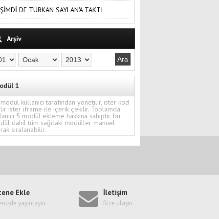
ŞİMDİ DE TÜRKAN SAYLAN'A TAKTI
Arşiv
odül 1
modül kullanıcı tarafından yönetilir, ister kod
ilir ister iframe ile içerik çekilir. Toplamda
lanıcı 5 modül ekleme hakkına sahiptir, bu
dül dahil tüm sağdaki modüller manuel
rak sıralanabilir.
tene Ekle
İletişim
enizde yayınlayın.
Bize ulaşın.