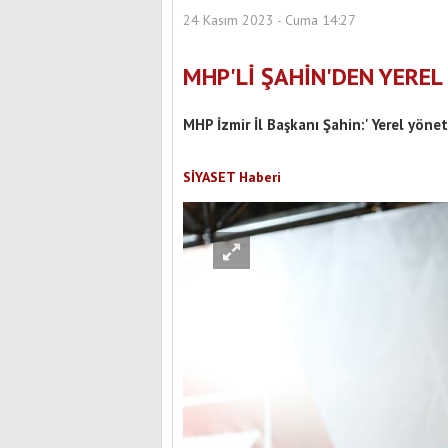
24 Kasım 2023 - Cuma 14:27
MHP'Lİ ŞAHİN'DEN YEREL
MHP İzmir İl Başkanı Şahin:' Yerel yöneti
SİYASET Haberi