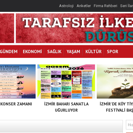
Astroloji
Anketler
Firma Rehberi
Seri İla
GÜNDEM
EKONOMİ
SAĞLIK
YAŞAM
KÜLTÜR
SPOR
 KONSER ZAMANI
İZMİR BAHARI SANATLA
İZMİR'DE KÖY Tİ
UĞURLUYOR
FESTİVALİ BAŞ