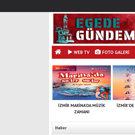
WEB TV
FOTO GALERI
İZMİR MARİNA'DA MÜZİK
İZMİR'DE
ZAMANI
Haber