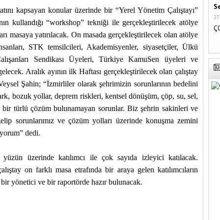
S
atını kapsayan konular üzerinde bir “Yerel Yönetim Çalıştayı”
27
ın kullandığı “workshop” tekniği ile gerçekleştirilecek atölye
Ç
ları masaya yatırılacak. On masada gerçekleştirilecek olan atölye
nsanları, STK temsilcileri, Akademisyenler, siyasetçiler, Ülkü
Çalışanları Sendikası Üyeleri, Türkiye KamuSen üyeleri ve
elecek. Aralık ayının ilk Haftası gerçekleştirilecek olan çalıştay
eysel Şahin; “İzmirliler olarak şehrimizin sorunlarının bedelini
rk, bozuk yollar, deprem riskleri, kentsel dönüşüm, çöp, su, sel,
ldır bir türlü çözüm bulunamayan sorunlar. Biz şehrin sakinleri ve
elip sorunlarımız ve çözüm yolları üzerinde konuşma zemini
ıyorum” dedi.
 yüzün üzerinde katılımcı ile çok sayıda izleyici katılacak.
alıştay on farklı masa etrafında bir araya gelen katılımcıların
 bir yönetici ve bir raportörde hazır bulunacak.