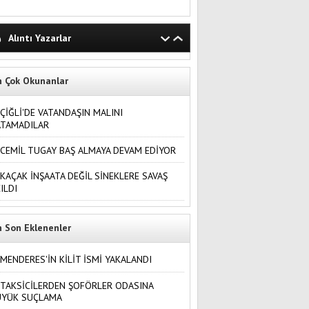
Alıntı Yazarlar
n Çok Okunanlar
ÇİĞLİ'DE VATANDAŞIN MALINI
ATAMADILAR
CEMİL TUGAY BAŞ ALMAYA DEVAM EDİYOR
KAÇAK İNŞAATA DEĞİL SİNEKLERE SAVAŞ
ILDI
n Son Eklenenler
MENDERES'İN KİLİT İSMİ YAKALANDI
TAKSİCİLERDEN ŞOFÖRLER ODASINA
ÜYÜK SUÇLAMA