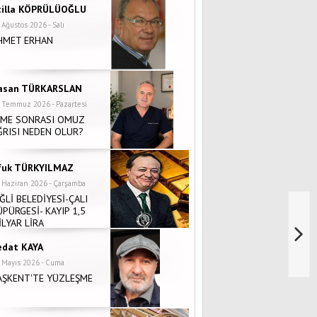
tilla KÖPRÜLÜOĞLU
 Ağustos 2026 - Salı
HMET ERHAN
asan TÜRKARSLAN
 Temmuz 2026 - Pazartesi
NME SONRASI OMUZ
ĞRISI NEDEN OLUR?
fuk TÜRKYILMAZ
 Haziran 2026 - Çarşamba
İĞLİ BELEDİYESİ-ÇALI
ÜPÜRGESİ- KAYIP 1,5
İLYAR LİRA
edat KAYA
 Mayıs 2026 - Cuma
AŞKENT'TE YÜZLEŞME