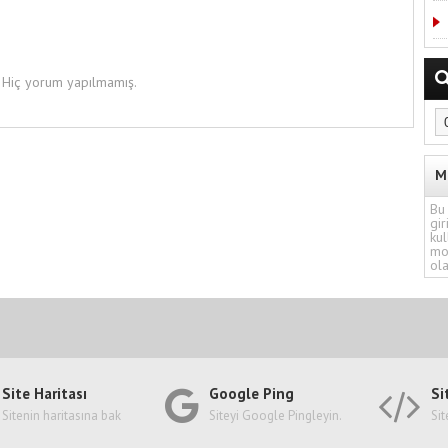
Hiç yorum yapılmamış.
M
Bu 
gir
kul
mo
ola
Site Haritası
Google Ping
Si
Sitenin haritasına bak
Siteyi Google Pingleyin.
Sit