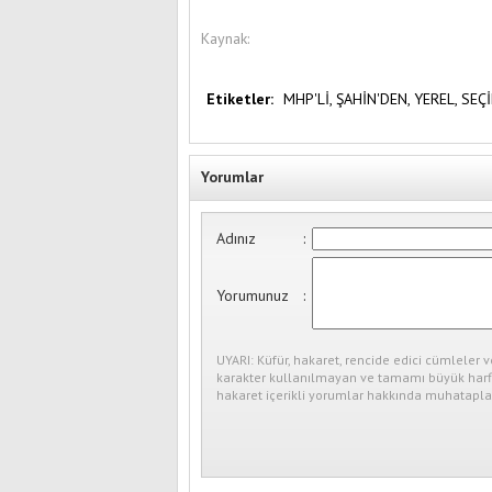
Kaynak:
Etiketler:
MHP'Lİ,
ŞAHİN'DEN,
YEREL,
SEÇ
Yorumlar
Adınız
:
Yorumunuz
:
UYARI: Küfür, hakaret, rencide edici cümleler v
karakter kullanılmayan ve tamamı büyük harfl
hakaret içerikli yorumlar hakkında muhataplar