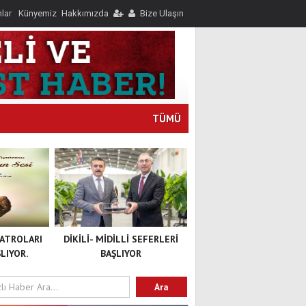
nlar
Künyemiz
Hakkımızda
Bize Ulaşın
TÜMÜ
YATROLARI
DİKİLİ- MİDİLLİ SEFERLERİ
LIYOR.
BAŞLIYOR