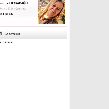
emihat KARADAĞLI
 Mayıs 2026 - Çarşamba
OCUKLUK
Gazeteniz