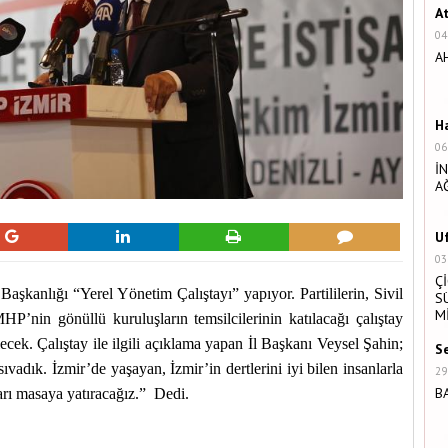
A
04
A
H
06
İ
A
U
03
Ç
Başkanlığı “Yerel Yönetim Çalıştayı” yapıyor. Partililerin, Sivil
S
M
’nin gönüllü kuruluşların temsilcilerinin katılacağı çalıştay
ecek. Çalıştay ile ilgili açıklama yapan İl Başkanı Veysel Şahin;
S
ıvadık. İzmir’de yaşayan, İzmir’in dertlerini iyi bilen insanlarla
29
B
ları masaya yatıracağız.” Dedi.