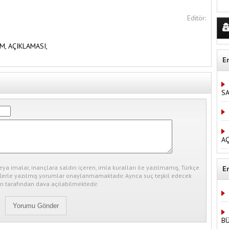
Editör:
İM,
AÇIKLAMASI,
E
S
AÇ
eya imalar, inançlara saldırı içeren, imla kuralları ile yazılmamış, Türkçe
E
erle yazılmış yorumlar onaylanmamaktadır. Ayrıca suç teşkil edecek
ı tarafından dava açılabilmektedir.
B