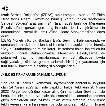
İzmir Serbest Bölgesi’ne (İZBAŞ) sınır komşusu olan ve 30 Ekim
2022 tarihli Resmi Gazete’de kuruluş kararı verilen “Menemen
Serbest Bölgesi” arazisinin, 24 Nisan 2023 tarihinde Menemen
Belediyesi’nde gerçekleşen satış ihalesinin iptali ve yürütmesinin
durdurulması istemi ile İzmir 3’üncü İdare Mahkemesi’nde dava
açıldı.
İZBAŞ Yönetim Kurulu Başkanı Eyüp Sevimli, ihale sırasında ve
sonrasında bir dizi şüphelendirici işlemle karşılaştıklarını belirterek,
“Sayın Cumhurbaşkanımızın kararı ile serbest bölge ilan edilen bu
arazinin Ticaret Bakanlığı’mıza, Menemen Belediyesi’ne ve
potansiyel yatırımcı firmalarımıza en üst düzeyde fayda
sağlayacak şekilde ve gerçek anlamda bir değer yaratması için
tüm hukuki haklarımızın takipçisi olacağız.” dedi.
// İLK İKİ FİRMA ARASINDA HİSSE ALIŞVERİŞİ
Söz konusu ihalenin, Ramazan Bayramı’ndan sonraki ilk iş günü
olan 24 Nisan 2023 tarihinde yapıldığı halde, tekliflerin 20 Nisan
2023 Perşembe gününe kadar alındığını hatırlatan Sevimli, ihale
henüz kesinleşmeden ve ihale sözleşmesi imzalanmadan artırıma
giren firmalardan ikinci yüksek teklifi veren firmanın, en yüksek
teklifi veren şirketin hisselerinin bir bölümünü satın aldığının Ticaret