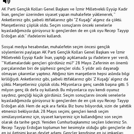
AK Parti Gençlik Kolları Genel Başkanı ve İzmir Milletvekili Eyyüp Kadir
İnan, gençler üzerinden siyaset yapan muhalefete yüklenerek, ‘’
Anketleriniz gibi, şaibeli ittifaklarınız gibi “Z Kuşağı” algınız da çöktü.
Manşetleriniz çöplük oldu. Seçim sonuçlarını önceki senelerle
kıyasladığımızda görüyoruz ki gençlerden de en çok oyu Recep Tayyip
Erdoğan aldı.’’ ifadelerini kullandı.
Sosyal medya hesabından, muhalefetin seçim öncesi gençlik
söylemlerini paylaşan AK Parti Gençlik Kolları Genel Başkanı ve İzmir
Milletvekili Eyyüp Kadir İnan, yaptığı açıklamada şu ifadelere yer verdi,
‘’’Kutlamalardaki gençleri gördünüz mü?’ 28 Mayıs Zaferinin en önemli
parçalarından biri de şüphesiz gençler oldu. 5 yıldır aslı dayanağı
olmayan çıkarımlar yaptınız. Attığınız tüm manşetlerin hepsi aslında bilgi
kirliliğiydi. Anketleriniz gibi, şaibeli ittifaklarınız gibi ‘Z Kuşağı’ algınız da
çöktü. Manşetleriniz çöplük oldu. Milyonlarca genç sandık başına gitti. 5
milyon genç ilk defa oy kullandı. Bu milyonlarca oyu kendi oyunuz
saydınız, gençliği küçük gördünüz. Seçim sonuçlarını önceki senelerle
kıyasladığımızda görüyoruz ki gençlerden de en çok oyu Recep Tayyip
Erdoğan aldı. Hem de açık ara farkla. Biz bunu biliyorduk, sizin de şahitlik
etmenizi bekliyorduk. 28 Mayıs seçimi, gençleri kendi seçim
simülasyonlarınız için, siyaset kariyeriniz için kullandığınız son seçim
olarak da tarihe geçti. Yeniden Cumhurbaşkanımız seçilen liderimiz Sn.
Recep Tayyip Erdoğan toplumun her kesimiyle olduğu gibi gençlerle de
en iyi iletişimi kuran devlet adamı. Gençler kendisine en iyi imkanları