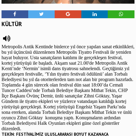
KÜLTÜR
Metropolis Antik Kentinde binlerce yıl önce yapılan sanat etkinlikleri,
bu yıl üçüncüsü düzenlenen Metropolis Tiyatro Festivali ile yeniden
hayat buluyor. Usta sanatçıların katılımı ile gerçekleşen festival,
kortej yürüyüşü ile başladı. Akşam saat 21.00'de Metropolis Antik
Kenti’nde ‘Nermin’ isimli dans tiyatrosu sahnelendi. Geçtiğimiz yıl
gerçekleşen festivalle, ‘Yılın tiyatro festivali ödülünü’ alan Torbalı
Belediyesi bu yıl da otoriterlerden tam not alan bir program hazırladı.
Toplamda 4 gün sürecek olan festival dün saat 18:00’da Cemali
Tuncer Caddesi’nde Torbalı Belediye Başkanı Mithat Tekin, CHP
İlçe Başkanı Övünç Demir, ünlü sanatçılar Zihni Göktay, Yaşar
Gündem ile tiyatro ekipleri ve yüzlerce vatandaşın katıldığı kortej
yürüyüşü gerçekleşti. Kortej yürüyüşü Engelsiz Yaşam Parkı’nda
sona ererken, alanda Torbalı Belediye Başkanı Mithat Tekin ve ünlü
oyuncu Zihni Göktay konuşma yaptı. Konuşmaların ardından
Torbalı Belediyesi Halk Oyunları ekipleri güne özel gösteriler
düzenledi.
TEKİN: FESTİVALİMİZ ULUSLARARASI BOYUT KAZANACA