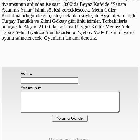
tiyatrosunun ardından ise saat 18:00’da Beyaz Kafe’de “Sanata
Adanmış Yıllar” isimli söyleşi gerçekleşecek. Metin Güler
Koordinatörlüğünde gerçekleşecek olan söyleşide Ayşenil Şamlıoğlu,
Turgay Tanülkü ve Zihni Göktay gibi ünlü isimler, Torbalılılarla
buluşacak. Akşam 21.00’da ise İsmail Uygur Kültür Merkezi’nde
Tarsus Şehir Tiyatrosu’nun hazırladığı ‘Çehov Vodvil’ isimli tiyatro
oyunu sahnelenecek. Oyunların tamamı ücretsiz.
Adınız
Yorumunuz
Hiç yorum yapılmamış.