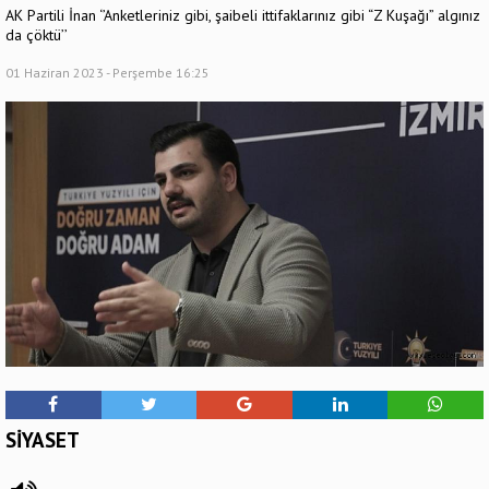
AK Partili İnan ‘’Anketleriniz gibi, şaibeli ittifaklarınız gibi “Z Kuşağı” algınız
da çöktü’’
01 Haziran 2023 - Perşembe 16:25
SİYASET