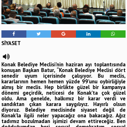
SİYASET
Konak Belediye Meclisi’nin haziran ayı toplantısında
konuşan Başkan Batur, “Konak Belediye Meclisi dört
senedir uyum içerisinde çalışıyor. Bu meclis,
kararlarının hemen hemen yüzde 99’unu oybirliğiyle
almış bir meclis. Hep birlikte güzel bir kampanya
dönemi geçirdik, neticesi de Konak’ta çok güzel
oldu. Ama genelde, halkımız bir karar verdi ve
sandıktan çıkan karara saygılıyız. Hayırlı olsun
diyoruz. Belediye meclisinde siyaset değil de
Konak’la ilgili neler yapacağız ona bakacağız. Ağız
tadımız bozulmadan işimizi devam ettireceğiz. Ben
doğduğumdan beri sosyal demokratım, sosyal