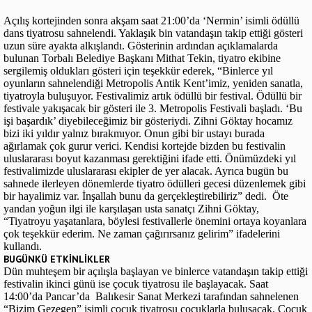
Açılış kortejinden sonra akşam saat 21:00’da ‘Nermin’ isimli ödüllü
dans tiyatrosu sahnelendi. Yaklaşık bin vatandaşın takip ettiği gösteri
uzun süre ayakta alkışlandı. Gösterinin ardından açıklamalarda
bulunan Torbalı Belediye Başkanı Mithat Tekin, tiyatro ekibine
sergilemiş oldukları gösteri için teşekkür ederek, “Binlerce yıl
oyunların sahnelendiği Metropolis Antik Kent’imiz, yeniden sanatla,
tiyatroyla buluşuyor. Festivalimiz artık ödüllü bir festival. Ödüllü bir
festivale yakışacak bir gösteri ile 3. Metropolis Festivali başladı. ‘Bu
işi başardık’ diyebileceğimiz bir gösteriydi. Zihni Göktay hocamız
bizi iki yıldır yalnız bırakmıyor. Onun gibi bir ustayı burada
ağırlamak çok gurur verici. Kendisi kortejde bizden bu festivalin
uluslararası boyut kazanması gerektiğini ifade etti. Önümüzdeki yıl
festivalimizde uluslararası ekipler de yer alacak. Ayrıca bugün bu
sahnede ilerleyen dönemlerde tiyatro ödülleri gecesi düzenlemek gibi
bir hayalimiz var. İnşallah bunu da gerçekleştirebiliriz” dedi. Öte
yandan yoğun ilgi ile karşılaşan usta sanatçı Zihni Göktay,
“Tiyatroyu yaşatanlara, böylesi festivallerle önemini ortaya koyanlara
çok teşekkür ederim. Ne zaman çağırırsanız gelirim” ifadelerini
kullandı.
BUGÜNKÜ ETKİNLİKLER
Dün muhteşem bir açılışla başlayan ve binlerce vatandaşın takip ettiği
festivalin ikinci günü ise çocuk tiyatrosu ile başlayacak. Saat
14:00’da Pancar’da Balıkesir Sanat Merkezi tarafından sahnelenen
“Bizim Gezegen” isimli çocuk tiyatrosu çocuklarla buluşacak. Çocuk