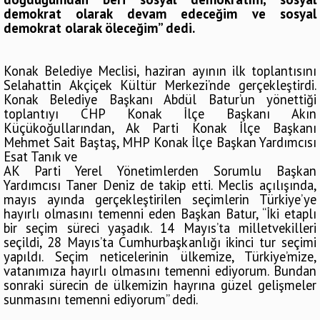
demokrat olarak devam edeceğim ve sosyal
demokrat olarak öleceğim” dedi.
Konak Belediye Meclisi, haziran ayının ilk toplantısını
Selahattin Akçiçek Kültür Merkezi’nde gerçekleştirdi.
Konak Belediye Başkanı Abdül Batur’un yönettiği
toplantıyı CHP Konak İlçe Başkanı Akın
Küçükoğullarından, Ak Parti Konak İlçe Başkanı
Mehmet Sait Baştaş, MHP Konak İlçe Başkan Yardımcısı
Esat Tanık ve
AK Parti Yerel Yönetimlerden Sorumlu Başkan
Yardımcısı Taner Deniz de takip etti. Meclis açılışında,
mayıs ayında gerçekleştirilen seçimlerin Türkiye’ye
hayırlı olmasını temenni eden Başkan Batur, “İki etaplı
bir seçim süreci yaşadık. 14 Mayıs’ta milletvekilleri
seçildi, 28 Mayıs’ta Cumhurbaşkanlığı ikinci tur seçimi
yapıldı. Seçim neticelerinin ülkemize, Türkiye’mize,
vatanımıza hayırlı olmasını temenni ediyorum. Bundan
sonraki sürecin de ülkemizin hayrına güzel gelişmeler
sunmasını temenni ediyorum” dedi.