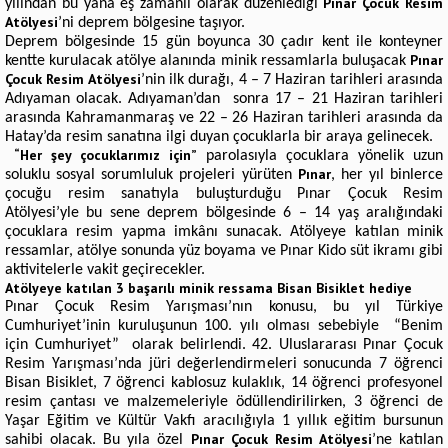
Pınar Çocuk Resim
yılından bu yana eş zamanlı olarak düzenlediği
Atölyesi
’ni deprem bölgesine taşıyor.
Deprem bölgesinde 15 gün boyunca 30 çadır kent ile konteyner
Pınar
kentte kurulacak atölye alanında minik ressamlarla buluşacak
Çocuk Resim Atölyesi
’nin ilk durağı, 4 – 7 Haziran tarihleri arasında
Adıyaman olacak. Adıyaman’dan sonra 17 – 21 Haziran tarihleri
arasında Kahramanmaraş ve 22 – 26 Haziran tarihleri arasında da
Hatay’da resim sanatına ilgi duyan çocuklarla bir araya gelinecek.
“Her şey çocuklarımız için”
parolasıyla çocuklara yönelik uzun
Pınar
soluklu sosyal sorumluluk projeleri yürüten
, her yıl binlerce
çocuğu resim sanatıyla buluşturduğu Pınar Çocuk Resim
Atölyesi’yle bu sene deprem bölgesinde 6 – 14 yaş aralığındaki
çocuklara resim yapma imkânı sunacak. Atölyeye katılan minik
ressamlar, atölye sonunda yüz boyama ve Pınar Kido süt ikramı gibi
aktivitelerle vakit geçirecekler.
Atölyeye katılan 3 başarılı minik ressama Bisan Bisiklet hediye
Pınar Çocuk Resim Yarışması’nın konusu, bu yıl Türkiye
Cumhuriyet’inin kuruluşunun 100. yılı olması sebebiyle “Benim
için Cumhuriyet” olarak belirlendi.
42.
Uluslararası Pınar Çocuk
Resim Yarışması’nda jüri değerlendirmeleri sonucunda 7 öğrenci
Bisan Bisiklet, 7 öğrenci kablosuz kulaklık, 14 öğrenci profesyonel
resim çantası ve malzemeleriyle ödüllendirilirken, 3 öğrenci de
Yaşar Eğitim ve Kültür Vakfı aracılığıyla 1 yıllık eğitim bursunun
Pınar Çocuk Resim Atölyesi
sahibi olacak. Bu yıla özel
’ne katılan