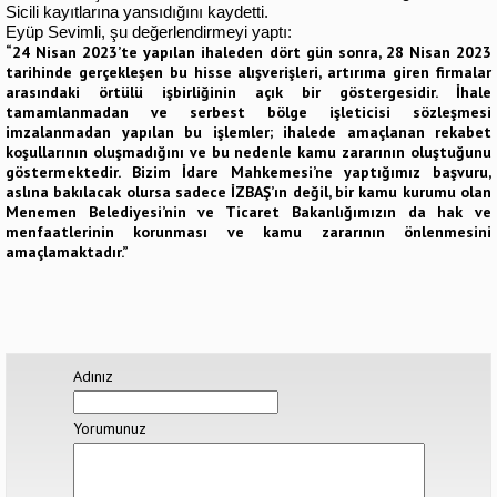
Sicili kayıtlarına yansıdığını kaydetti.
Eyüp Sevimli, şu değerlendirmeyi yaptı:
“24 Nisan 2023’te yapılan ihaleden dört gün sonra, 28 Nisan 2023
tarihinde gerçekleşen bu hisse alışverişleri, artırıma giren firmalar
arasındaki örtülü işbirliğinin açık bir göstergesidir. İhale
tamamlanmadan ve serbest bölge işleticisi sözleşmesi
imzalanmadan yapılan bu işlemler; ihalede amaçlanan rekabet
koşullarının oluşmadığını ve bu nedenle kamu zararının oluştuğunu
göstermektedir. Bizim İdare Mahkemesi’ne yaptığımız başvuru,
aslına bakılacak olursa sadece İZBAŞ’ın değil, bir kamu kurumu olan
Menemen Belediyesi’nin ve Ticaret Bakanlığımızın da hak ve
menfaatlerinin korunması ve kamu zararının önlenmesini
amaçlamaktadır.”
Adınız
Yorumunuz