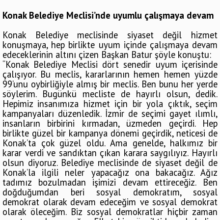
Konak Belediye Meclisi’nde uyumlu çalışmaya devam
Konak Belediye meclisinde siyaset değil hizmet
konuşmaya, hep birlikte uyum içinde çalışmaya devam
edeceklerinin altını çizen Başkan Batur şöyle konuştu:
“Konak Belediye Meclisi dört senedir uyum içerisinde
çalışıyor. Bu meclis, kararlarının hemen hemen yüzde
99’unu oybirliğiyle almış bir meclis. Ben bunu her yerde
söylerim. Bugünkü mecliste de hayırlı olsun, dedik.
Hepimiz insanımıza hizmet için bir yola çıktık, seçim
kampanyaları düzenledik. İzmir de seçimi gayet ılımlı,
insanların birbirini kırmadan, üzmeden geçirdi. Hep
birlikte güzel bir kampanya dönemi geçirdik, neticesi de
Konak’ta çok güzel oldu. Ama genelde, halkımız bir
karar verdi ve sandıktan çıkan karara saygılıyız. Hayırlı
olsun diyoruz. Belediye meclisinde de siyaset değil de
Konak’la ilgili neler yapacağız ona bakacağız. Ağız
tadımız bozulmadan işimizi devam ettireceğiz. Ben
doğduğumdan beri sosyal demokratım, sosyal
demokrat olarak devam edeceğim ve sosyal demokrat
olarak öleceğim. Biz sosyal demokratlar hiçbir zaman