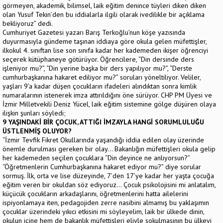
görmeyen, akademik, bilimsel, laik eğitim denince tüyleri diken diken
olan Yusuf Tekin’den bu iddialarla ilgili olarak ivedilikle bir açıklama
bekliyoruz” dedi.
Cumhuriyet Gazetesi yazarı Barış Terkoğlu’nun köşe yazısında
duyurmasıyla gündeme taşınan iddiaya göre okula gelen müfettişler,
ilkokul 4. sınıftan lise son sınıfa kadar her kademeden ikişer öğrenciyi
seçerek kütüphaneye götürüyor. Öğrencilere, “Din dersinde ders
işleniyor mu?”, “Din yerine başka bir ders yapılıyor mu?”, “Derste
cumhurbaşkanına hakaret ediliyor mu?” soruları yöneltiliyor. Veliler,
yaşları 9’a kadar düşen çocukların ifadeleri alındıktan sonra kimlik
numaralarının istenerek imza attırıldığını öne sürüyor. CHP PM Üyesi ve
İzmir Milletvekili Deniz Yücel, laik eğitim sistemine gölge düşüren olaya
ilişkin şunları söyledi;
9 YAŞINDAKİ BİR ÇOCUK, ATTIĞI İMZAYLA HANGİ SORUMLULUĞU
ÜSTLENMİŞ OLUYOR?
“İzmir Tevfik Fikret Okullarında yaşandığı iddia edilen olay üzerinde
önemle durulması gereken bir olay… Bakanlığın müfettişleri okula gelip
her kademeden seçilen çocuklara “Din deyince ne anlıyorsun?”
“Öğretmenlerin Cumhurbaşkanına hakaret ediyor mu?” diye sorular
sormuş. İlk, orta ve lise düzeyinde, 7’den 17’ye kadar her yaşta çocuğa
eğitim veren bir okuldan söz ediyoruz… Çocuk psikolojisini mi anlatalım,
küçücük çocukların arkadaşlarını, öğretmenlerini hatta ailelerini
ispiyonlamaya iten, pedagojiden zerre nasibini almamış bu yaklaşımın
çocuklar üzerindeki yıkıcı etkisini mi söyleyelim, laik bir ülkede dinin,
okulun içine hem de bakanlık müfettişleri eliyle sokulmasının bu ülkeyi