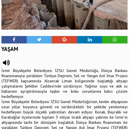
YAŞAM
İzmir Büyükşehir Belediyesi İZSU Genel Müdürlüğü, Dünya Bankası
finansmanıyla yürütülen Türkiye Deprem, Sel ve Yangın Acil İmar Projesi
(TEFWER) kapsamında Alsancak Liman bölgesinde başlattığı altyapı
çalışmalarını Şehitler Caddesi’nde sürdürüyor. Yağmur suyu ve atık su
hatlarının ayrıştırılmasıyla taşkın ve koku sorunlarına kalıcı çözüm
hedefleniyor.
İzmir Büyükşehir Belediyesi İZSU Genel Müdürlüğü’nün, kentin altyapısını
uzun yıllar boyunca güvenli ve sürdürülebilir bir şekilde yenilemeyi
hedefleyen büyük ölçekli yatırımları devam ediyor. Konak, Bayraklı ve
Karabağlar ilçelerinde toplam 3 milyar liralık altyapı yatırımı ile İzmir’in
altyapısında tarihi bir dönüşüm başlatıldı. Dünya Bankası finansmanı ile
yürütülen Türkiye Deprem, Sel ve Yangın Acil İmar Projesi (TEFWER)