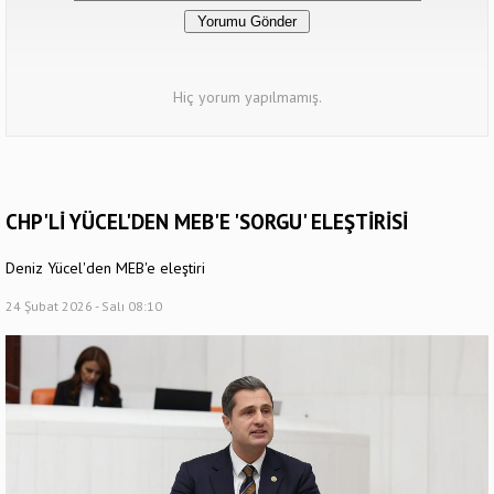
Hiç yorum yapılmamış.
CHP'Lİ YÜCEL'DEN MEB'E 'SORGU' ELEŞTİRİSİ
Deniz Yücel'den MEB'e eleştiri
24 Şubat 2026 - Salı 08:10