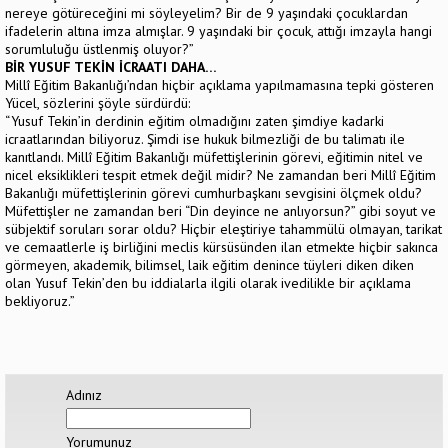
nereye götüreceğini mi söyleyelim? Bir de 9 yaşındaki çocuklardan
ifadelerin altına imza almışlar. 9 yaşındaki bir çocuk, attığı imzayla hangi
sorumluluğu üstlenmiş oluyor?”
BİR YUSUF TEKİN İCRAATI DAHA…
Millî Eğitim Bakanlığı’ndan hiçbir açıklama yapılmamasına tepki gösteren
Yücel, sözlerini şöyle sürdürdü:
“Yusuf Tekin’in derdinin eğitim olmadığını zaten şimdiye kadarki
icraatlarından biliyoruz. Şimdi ise hukuk bilmezliği de bu talimatı ile
kanıtlandı. Millî Eğitim Bakanlığı müfettişlerinin görevi, eğitimin nitel ve
nicel eksiklikleri tespit etmek değil midir? Ne zamandan beri Millî Eğitim
Bakanlığı müfettişlerinin görevi cumhurbaşkanı sevgisini ölçmek oldu?
Müfettişler ne zamandan beri “Din deyince ne anlıyorsun?” gibi soyut ve
sübjektif soruları sorar oldu? Hiçbir eleştiriye tahammülü olmayan, tarikat
ve cemaatlerle iş birliğini meclis kürsüsünden ilan etmekte hiçbir sakınca
görmeyen, akademik, bilimsel, laik eğitim denince tüyleri diken diken
olan Yusuf Tekin’den bu iddialarla ilgili olarak ivedilikle bir açıklama
bekliyoruz.”
Adınız
Yorumunuz