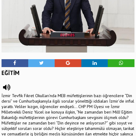
EĞİTİM
İzmir Tevfik Fikret Okulları’nda MEB müfettişlerinin bazı öğrencilere “Din
dersi” ve Cumhurbaşkanıyla ilgili sorular yönelttiği iddiaları İzmir’de infial
yarattı. Veliler kızgın, öğrenciler endişeli… CHP PM Üyesi ve İzmir
Milletvekili Deniz Yücel ise konuya ilişkin, “Ne zamandan beri Millî Eğitim
Bakanlığı müfettişlerinin görevi Cumhurbaşkanı sevgisini ölçmek oldu?
Müfettişler ne zamandan beri “Din deyince ne anlıyorsun?” gibi soyut ve
sübjektif soruları sorar oldu? Hiçbir eleştiriye tahammülü olmayan, tarikat
ve cemaatlerle iş birliğini meclis kürsüsünden ilan etmekte hiçbir sakınca