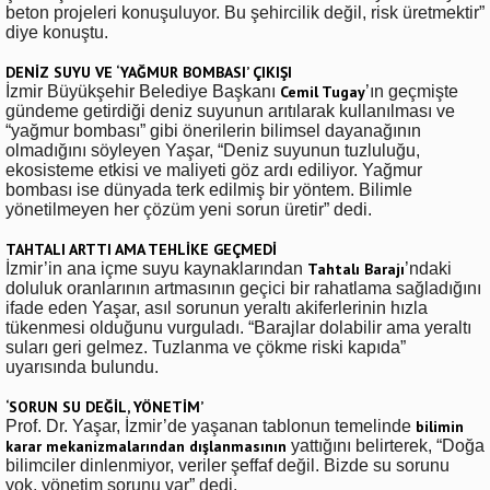
beton projeleri konuşuluyor. Bu şehircilik değil, risk üretmektir”
diye konuştu.
DENİZ SUYU VE ‘YAĞMUR BOMBASI’ ÇIKIŞI
İzmir Büyükşehir Belediye Başkanı
Cemil Tugay
’ın geçmişte
gündeme getirdiği deniz suyunun arıtılarak kullanılması ve
“yağmur bombası” gibi önerilerin bilimsel dayanağının
olmadığını söyleyen Yaşar, “Deniz suyunun tuzluluğu,
ekosisteme etkisi ve maliyeti göz ardı ediliyor. Yağmur
bombası ise dünyada terk edilmiş bir yöntem. Bilimle
yönetilmeyen her çözüm yeni sorun üretir” dedi.
TAHTALI ARTTI AMA TEHLİKE GEÇMEDİ
İzmir’in ana içme suyu kaynaklarından
Tahtalı Barajı
’ndaki
doluluk oranlarının artmasının geçici bir rahatlama sağladığını
ifade eden Yaşar, asıl sorunun yeraltı akiferlerinin hızla
tükenmesi olduğunu vurguladı. “Barajlar dolabilir ama yeraltı
suları geri gelmez. Tuzlanma ve çökme riski kapıda”
uyarısında bulundu.
‘SORUN SU DEĞİL, YÖNETİM’
Prof. Dr. Yaşar, İzmir’de yaşanan tablonun temelinde
bilimin
karar mekanizmalarından dışlanmasının
yattığını belirterek, “Doğa
bilimciler dinlenmiyor, veriler şeffaf değil. Bizde su sorunu
yok, yönetim sorunu var” dedi.