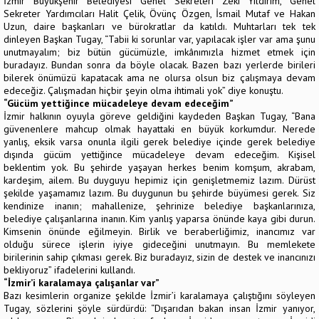
İzmir Büyükşehir Belediyesi Genel Sekreteri Zeki Yıldırım, Genel
Sekreter Yardımcıları Halit Çelik, Övünç Özgen, İsmail Mutaf ve Hakan
Uzun, daire başkanları ve bürokratlar da katıldı. Muhtarları tek tek
dinleyen Başkan Tugay, “Tabii ki sorunlar var, yapılacak işler var ama şunu
unutmayalım; biz bütün gücümüzle, imkânımızla hizmet etmek için
buradayız. Bundan sonra da böyle olacak. Bazen bazı yerlerde birileri
bilerek önümüzü kapatacak ama ne olursa olsun biz çalışmaya devam
edeceğiz. Çalışmadan hiçbir şeyin olma ihtimali yok” diye konuştu.
“Gücüm yettiğince mücadeleye devam edeceğim”
İzmir halkının oyuyla göreve geldiğini kaydeden Başkan Tugay, “Bana
güvenenlere mahcup olmak hayattaki en büyük korkumdur. Nerede
yanlış, eksik varsa onunla ilgili gerek belediye içinde gerek belediye
dışında gücüm yettiğince mücadeleye devam edeceğim. Kişisel
beklentim yok. Bu şehirde yaşayan herkes benim komşum, akrabam,
kardeşim, ailem. Bu duyguyu hepimiz için genişletmemiz lazım. Dürüst
şekilde yaşamamız lazım. Bu duygunun bu şehirde büyümesi gerek. Siz
kendinize inanın; mahallenize, şehrinize belediye başkanlarınıza,
belediye çalışanlarına inanın. Kim yanlış yaparsa önünde kaya gibi durun.
Kimsenin önünde eğilmeyin. Birlik ve beraberliğimiz, inancımız var
olduğu sürece işlerin iyiye gideceğini unutmayın. Bu memlekete
birilerinin sahip çıkması gerek. Biz buradayız, sizin de destek ve inancınızı
bekliyoruz” ifadelerini kullandı.
“İzmir’i karalamaya çalışanlar var”
Bazı kesimlerin organize şekilde İzmir’i karalamaya çalıştığını söyleyen
Tugay, sözlerini şöyle sürdürdü: “Dışarıdan bakan insan İzmir yanıyor,