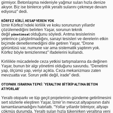
girmiyor. Betonlaşma nedeniyle yağmur suları hızla denize
akıyor. Biz ise binlerce yıllık yeraltı sularını çekmeye devam
ediyoruz” dedi.
KÖRFEZ KİRLİ, HESAP VEREN YOK
İzmir Körfezi’ndeki kirlilik ve koku sorununun yıllardır
çözülemediğini belirten Yaşar, sorunun teknik
değil
yönetimsel
olduğunu söyledi. Arıtma tesislerinin
yeterince çalıştırılmadığını, sanayi tesisleri ve derelerin etkin
biçimde denetlenmediğini dile getiren Yaşar, “Drone
görüntüsü var, numune var ama sistematik yaptırım yok.
Körfez böyle temizlenmez” ifadelerini kullandı.
Kirlilikle mücadelede ceza yetkisi tartışmalarına da değinen
Yaşar, bunun bir algı yönetimi olduğunu savundu. “Denetimi
yap, ölçümü yap, veriyi açıkla. Ceza mekanizması zaten
mevzuatta var. Sorun yetki değil, irade” dedi.
OTOPARK ISRARINA TEPKİ: ‘YERALTINI BİTİRİP ALTINA BETON
ATIYORLAR’
Yeraltı otoparkı ve tüp geçit projelerinin gündeme getirilmesini
sert sözlerle eleştiren Yaşar, İzmir’in mevcut altyapısının dahi
tamamlanamadığını hatırlattı. “Yollar yıllardır bitmiyor, altyapı
çökmüş durumda. Yeraltı suları hızla tükenirken yeraltına yeni