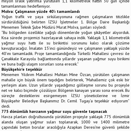
milyon liralık yatırımla yürütülen 1,1 kilometrelik hattın 30 gün içinde
tamamlanması hedefleniyor.
Molva: Çalışmanın yüzde 40’ı tamamlandı
Yoğun trafik ve yaya sirkülasyonuna rağmen çalışmaların titizlikle
sürdürüldüğünü belirten İZSU İşletmeler 1. Bölge Daire Başkanlığı
Menemen Teknik Şube Müdürü Murat Molva, şunları söyledi:
“Bu bölgeden özellikle yağışlı dönemlerde yoğun şikâyetler alıyorduk.
Kısa sürede projemizi hazırlayarak sahaya indik. Yaklaşık 1,1 kilometrelik
yağmur suyu hattı ile su birikintisi sorununu kalıcı olarak çözüme
kavuşturacağız. İmalatın 15’inci günündeyiz ve çalışmanın yaklaşık yüzde
40’ını tamamladık. Proje tamamlandığında Türkelli Mahallesi çevresi ile
Çanakkale Karayolu bağlantısında yıllardır yaşanan yağmur suyu birikimi
ve buna bağlı ulaşım sorunları sona erecek.”
Büyükşehir’e teşekkür
Menemen Yıldırım Mahallesi Muhtarı Mine Özcan, yürütülen çalışmanın
mahalle için büyük önem taşıdığını belirterek, “Mahallemiz çok eski bir
yerleşim alanı. Uzun yıllardır yaşadığımız gölleşme sorunu bu projeyle
net ve kalıcı biçimde çözülüyor. Bölgenin kanayan yarası sona erecek. Bu
süreçte desteklerini esirgemeyen İZSU yöneticilerine ve İzmir
Büyükşehir Belediye Başkanımız Dr. Cemil Tugay’a teşekkür ediyorum”
dedi.
775 dönümlük havzanın yağmur suyu güvenle taşınacak
Havza planları doğrultusunda yürütülen projeyle yaklaşık 775 dönümlük
alanda oluşan yağmur suları toplanarak, 1000 ve 1400 milimetre
çapındaki beton borular aracılığıyla Azapkan Deresi’ne güvenli şekilde