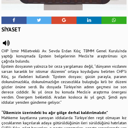
SİYASET
CHP İzmir Milletvekili Av. Sevda Erdan Kılıç TBMM Genel Kurulu’nda
yaptığı konuşmada Epstein belgelerinin Meclis’te araştırılması için
çağrıda bulundu.
Epstein dosyasının yalnızca bir ceza yargılaması değil, “dünyanın vicdanını
sarsan karanlık bir istismar düzenini” ortaya koyduğunu belirten CHP’li
Kılıç, şu ifadeleri kullandı:
“Epstein dosyası; gücün parayla, paranın
dokunulmazlıkla, dokunulmazlığın cezasızlıkla buluştuğu kirli bir düzeni
gözler önüne serdi. Bu dosyada Türkiye’nin adının geçmesi ise son
derece ciddidir. İki yıl önce bu konuda Meclis’e araştırma önergesi
verdim. Önergem bekletildi. Aradan koskoca iki yıl geçti. Şimdi aynı
iddialar yeniden gündeme geliyor.”
“Ülkemizin üzerindeki bu ağır gölge derhal kaldırılmalıdır.”
Mahkeme kayıtlarına yansıyan iddialarda Türkiye’den reşit olmayan kız
çocuklarının kaçırılarak adaya götürüldüğünün ileri sürüldüğünü hatırlatan
CHP’li Kılıç, pilot beyanları, e-posta yazışmaları, senato raporlarında yer