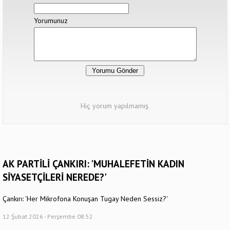
Yorumunuz
Hiç yorum yapılmamış.
AK PARTİLİ ÇANKIRI: 'MUHALEFETİN KADIN
SİYASETÇİLERİ NEREDE?'
Çankırı: 'Her Mikrofona Konuşan Tugay Neden Sessiz?'
12 Şubat 2026 - Perşembe 08:52