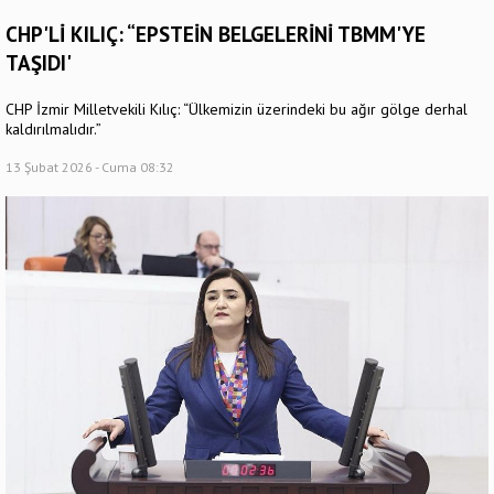
CHP'Lİ KILIÇ: “EPSTEİN BELGELERİNİ TBMM'YE
TAŞIDI'
CHP İzmir Milletvekili Kılıç: “Ülkemizin üzerindeki bu ağır gölge derhal
kaldırılmalıdır.”
13 Şubat 2026 - Cuma 08:32