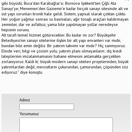
gibi büyüdü. Buca’dan Karabağlar’a; Bornova Işıkkent’ten Çiğli Ata
Sanayi’ye, Menemen’den Gaziemir’e kadar birçok sanayi sitesinde alt ve
üst yapı sorunları kronik hale geldi. Sistem, yapısal olarak çoktan çöktü.
Her yoğun yağmur sonrası su basmaları, ağır tonajlı araçları kaldırmayan
zeminler, dar ve asfaltsız, yama bile yapılmayan yollar neredeyse
hepsinin sorunu.
Alt tarafı temel hizmet götürecekler. Bu kadar mı zor? Büyükşehir
Belediyesi’nin sanayi sitelerine ilişkin bir alt yapı envanteri var mıdır,
bundan bile emin değiliz. Bir yatırım takvimi var mıdır? Hiç sanmıyoruz.
Elinde veri, bilgi ve çözüm yolu, yatırım planı olmayanların; dış kredi
taleplerinin imzalanmamasını bahane etmesini anlamakta gerçekten
zorlanıyoruz. Kaldı ki; büyük modern sanayi siteleri projelerinden, büyük
yatırımlardan değil, mevcutların çukurundan, çamurundan, çöpünden söz
ediyoruz.” diye konuştu.
Adınız
Yorumunuz