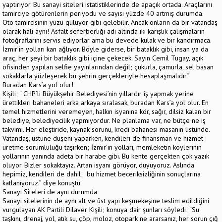
yaptırıyor. Bu sanayi siteleri istatistiklerinde de apaçık ortada. Araçlarını
tamirciye götürenlerin periyodu ve sayısı yüzde 40 artmış durumda.
Oto tamircisinin yüzü gülüyor gibi gelebilir. Ancak onların da bir vatandaş
olarak hali aynı! Asfalt seferberliği adı altında iki karışlık çalışmaların
fotoğraflarını servis ediyorlar ama bu devede kulak ve bir kandırmaca.
İzmir’in yolları kan ağlıyor. Böyle giderse, bir bataklık gibi, insan ya da
araç, her şeyi bir bataklık gibi içine çekecek. Sayın Cemil Tugay, açık
ofisinden yapılan selfie yayınlarından değil; çukurla, çamurla, sel basan
sokaklarla yüzleşerek bu şehrin gerçekleriyle hesaplaşmalıdır.”
Buradan Kars’a yol olur!
Kişili; “ CHP’li Büyükşehir Belediyesi’nin yıllardır iş yapmak yerine
ürettikleri bahaneleri arka arkaya sıralasak, buradan Kars’a yol olur. En
temel hizmetlerini veremeyen, halkın isyanına kör, sağır, dilsiz kalan bir
belediye, belediyecilik yapmıyordur. Ne planlama var, ne bütçe ne iş
takvimi. Her eleştiride, kaynak sorunu, kredi bahanesi masanın üstünde.
Vatandaş, üstüne düşeni yaparken, kendileri de finansman ve hizmet
üretme sorumluluğu taşırken; İzmir’in yolları, memleketin köylerinin
yollarının yanında adeta bir harabe gibi. Bu kente gerçekten çok yazık
oluyor. Bizler sokaktayız. Artan isyanı görüyor, duyuyoruz. Aslında
hepimiz, kendileri de dahil; bu hizmet beceriksizliğinin sonuçlarına
katlanıyoruz.” diye konuştu.
Sanayi Siteleri de aynı durumda
Sanayi sitelerinin de aynı alt ve üst yapı keşmekeşine teslim edildiğini
vurgulayan AK Partili Dilaver Kişili; konuya dair şunları söyledi; “Su
taşkını, drenaj, yol, atık su, çöp, moloz, otopark ne ararsanız, her sorun çığ