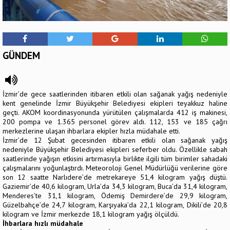
GÜNDEM
İzmir’de gece saatlerinden itibaren etkili olan sağanak yağış nedeniyle
kent genelinde İzmir Büyükşehir Belediyesi ekipleri teyakkuz haline
geçti. AKOM koordinasyonunda yürütülen çalışmalarda 412 iş makinesi,
200 pompa ve 1.365 personel görev aldı. 112, 153 ve 185 çağrı
merkezlerine ulaşan ihbarlara ekipler hızla müdahale etti.
İzmir’de 12 Şubat gecesinden itibaren etkili olan sağanak yağış
nedeniyle Büyükşehir Belediyesi ekipleri seferber oldu. Özellikle sabah
saatlerinde yağışın etkisini artırmasıyla birlikte ilgili tüm birimler sahadaki
çalışmalarını yoğunlaştırdı. Meteoroloji Genel Müdürlüğü verilerine göre
son 12 saatte Narlıdere’de metrekareye 51,4 kilogram yağış düştü.
Gaziemir’de 40,6 kilogram, Urla’da 34,3 kilogram, Buca’da 31,4 kilogram,
Menderes’te 31,1 kilogram, Ödemiş Demirdere’de 29,9 kilogram,
Güzelbahçe’de 24,7 kilogram, Karşıyaka’da 22,1 kilogram, Dikili’de 20,8
kilogram ve İzmir merkezde 18,1 kilogram yağış ölçüldü.
İhbarlara hızlı müdahale