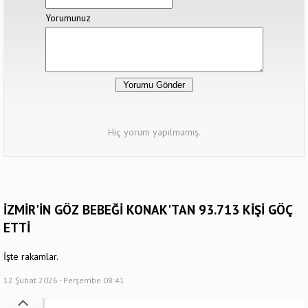
Yorumunuz
Hiç yorum yapılmamış.
İZMİR'İN GÖZ BEBEĞİ KONAK'TAN 93.713 KİŞİ GÖÇ
ETTİ
İşte rakamlar.
12 Şubat 2026 - Perşembe 08:41