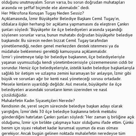
olduğunu unutmayalım. Sorun varsa, bu sorun doğrudan muhatapları
arasında ve şeffaf biçimde ele alınmalıdır.” dedi.
Her Mikrofona Konuşan Tugay Neden Sessiz?
Açıklamasında, İzmir Büyükşehir Belediye Başkanı Cemil Tugay’ın,
iddialara ilişkin herhangi bir açıklama yapmamasını da eleştiren Çankırı
şunları söyledi: “Büyükşehir ile ilçe belediyeleri arasında yaşandığı
söylenen sorunlar varsa, bunun muhatabı doğrudan büyükşehir belediye
başkanıdır. Bu sürecin neden bizzat Cemil Tugay tarafından
yönetilemediği, neden genel merkezden destek istenmesi ya da
müdahale beklenmesi gerektiği kamuoyuna açıklanmalıdır.
İzmir’i yönetmeye talip bir belediye başkanının, ilçe belediyeleriyle
yaşanan uyumsuzluğu kendi yönetimbecerisiyle çözememesinin ciddi bir
sorundur. Henüz ilçe belediyeleriyle, üstelik kadın belediye başkanlarıyla
sağlıklı bir iletişim ve uzlaşma zemini kuramayan bir anlayışın, İzmir gibi
büyük ve sorunları ağır bir kenti nasıl yöneteceği sorusu ortadadır.
Mesele kimlerin uyarıldığı değildir. Asıl mesele, büyükşehir ile ilçe
belediyeleri arasındaki sorunların kimin üzerinden ve nasıl
çözüldüğüdür.
Muhalefetin Kadın Siyasetçileri Nerede?
Kendisinin de, yerel seçim sürecinde belediye başkan adayı olarak
yarıştığını, İzmir’deki 30 ilçe belediye başkanına tebrik mektubu
gönderdiğini hatırlatan Çankırı şunları söyledi: “Her zaman iş birliğine açık
olduğumu, İzmir için birlikte çalışmaya hazır olduğumu ifade ettim. Çünkü
benim için siyasi rekabet kadar kurumsal uyumun da esas olması
gerekiyor. Ancak bugün gelinen noktada muhalefetin neredeyse tüm