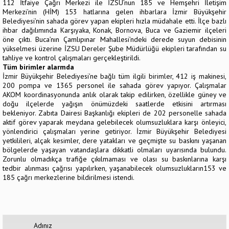
112 İtfaiye Çağrı Merkezi ile İZSU’nun 185 ve Hemşehri İletişim
Merkezi’nin (HİM) 153 hatlarına gelen ihbarlara İzmir Büyükşehir
Belediyesi’nin sahada görev yapan ekipleri hızla müdahale etti. İlçe bazlı
ihbar dağılımında Karşıyaka, Konak, Bornova, Buca ve Gaziemir ilçeleri
öne çıktı. Buca’nın Çamlıpınar Mahallesi’ndeki derede suyun debisinin
yükselmesi üzerine İZSU Dereler Şube Müdürlüğü ekipleri tarafından su
tahliye ve kontrol çalışmaları gerçekleştirildi.
Tüm birimler alarmda
İzmir Büyükşehir Belediyesi’ne bağlı tüm ilgili birimler, 412 iş makinesi,
200 pompa ve 1365 personel ile sahada görev yapıyor. Çalışmalar
AKOM koordinasyonunda anlık olarak takip edilirken, özellikle güney ve
doğu ilçelerde yağışın önümüzdeki saatlerde etkisini artırması
bekleniyor. Zabıta Dairesi Başkanlığı ekipleri de 202 personelle sahada
aktif görev yaparak meydana gelebilecek olumsuzluklara karşı önleyici,
yönlendirici çalışmaları yerine getiriyor. İzmir Büyükşehir Belediyesi
yetkilileri, alçak kesimler, dere yatakları ve geçmişte su baskını yaşanan
bölgelerde yaşayan vatandaşlara dikkatli olmaları uyarısında bulundu.
Zorunlu olmadıkça trafiğe çıkılmaması ve olası su baskınlarına karşı
tedbir alınması çağrısı yapılırken, yaşanabilecek olumsuzlukların153 ve
185 çağrı merkezlerine bildirilmesi istendi.
Adınız