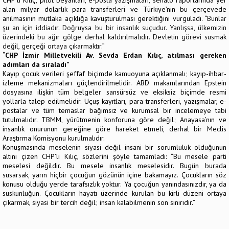
alan milyar dolarlık para transferleri ve Türkiye’nin bu çerçevede
anılmasının mutlaka açıklığa kavuşturulması gerektiğini vurguladı.
“Bunlar
şu an için iddiadır. Doğruysa bu bir insanlık suçudur. Yanlışsa, ülkemizin
üzerindeki bu ağır gölge derhal kaldırılmalıdır. Devletin görevi susmak
değil, gerçeği ortaya çıkarmaktır.”
“CHP İzmir Milletvekili Av. Sevda Erdan Kılıç, atılması gereken
adımları da sıraladı”
Kayıp çocuk verileri şeffaf biçimde kamuoyuna açıklanmalı; kayıp-ihbar-
izleme mekanizmaları güçlendirilmelidir. ABD makamlarından Epstein
dosyasına ilişkin tüm belgeler sansürsüz ve eksiksiz biçimde resmi
yollarla talep edilmelidir. Uçuş kayıtları, para transferleri, yazışmalar, e-
postalar ve tüm temaslar bağımsız ve kurumsal bir incelemeye tabi
tutulmalıdır. TBMM, yürütmenin konforuna göre değil; Anayasa’nın ve
insanlık onurunun gereğine göre hareket etmeli, derhal bir Meclis
Araştırma Komisyonu kurulmalıdır.
Konuşmasında meselenin siyasi değil insani bir sorumluluk olduğunun
altını çizen CHP’li Kılıç, sözlerini şöyle tamamladı:
“Bu mesele parti
meselesi değildir.
Bu mesele insanlık meselesidir.
Bugün burada
susarsak, yarın hiçbir çocuğun gözünün içine bakamayız.
Çocukların söz
konusu olduğu yerde tarafsızlık yoktur.
Ya çocuğun yanındasınızdır, ya da
suskunluğun.
Çocukların hayatı üzerinde kurulan bu kirli düzeni ortaya
çıkarmak, siyasi bir tercih değil; insan kalabilmenin son sınırıdır.”