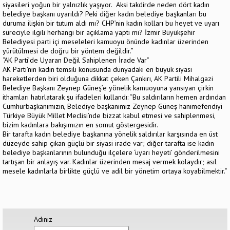
siyasileri yoğun bir yalnızlık yaşıyor. Aksi takdirde neden dört kadın
belediye başkanı uyarıldı? Peki diğer kadın belediye başkanları bu
duruma ilişkin bir tutum aldı mı? CHP’nin kadın kolları bu heyet ve uyarı
süreciyle ilgili herhangi bir açıklama yaptı mı? İzmir Büyükşehir
Belediyesi parti içi meseleleri kamuoyu önünde kadınlar üzerinden
yürütülmesi de doğru bir yöntem değildir.”
“AK Parti’de Uyaran Değil Sahiplenen İrade Var”
AK Parti’nin kadın temsili konusunda dünyadaki en büyük siyasi
hareketlerden biri olduğuna dikkat çeken Çankırı, AK Partili Mihalgazi
Belediye Başkanı Zeynep Güneş’e yönelik kamuoyuna yansıyan çirkin
ithamları hatırlatarak şu ifadeleri kullandı: “Bu saldırıların hemen ardından
Cumhurbaşkanımızın, Belediye başkanımız Zeynep Güneş hanımefendiyi
Türkiye Büyük Millet Meclisi’nde bizzat kabul etmesi ve sahiplenmesi,
bizim kadınlara bakışımızın en somut göstergesidir.
Bir tarafta kadın belediye başkanına yönelik saldırılar karşısında en üst
düzeyde sahip çıkan güçlü bir siyasi irade var; diğer tarafta ise kadın
belediye başkanlarının bulunduğu ilçelere ‘uyarı heyeti’ gönderilmesini
tartışan bir anlayış var. Kadınlar üzerinden mesaj vermek kolaydır; asıl
mesele kadınlarla birlikte güçlü ve adil bir yönetim ortaya koyabilmektir.”
Adınız