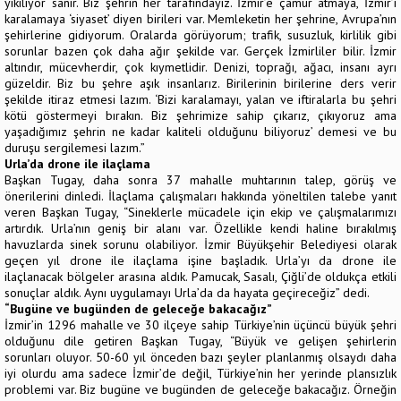
yıkılıyor sanır. Biz şehrin her tarafındayız. İzmir’e çamur atmaya, İzmir’i
karalamaya ‘siyaset’ diyen birileri var. Memleketin her şehrine, Avrupa’nın
şehirlerine gidiyorum. Oralarda görüyorum; trafik, susuzluk, kirlilik gibi
sorunlar bazen çok daha ağır şekilde var. Gerçek İzmirliler bilir. İzmir
altındır, mücevherdir, çok kıymetlidir. Denizi, toprağı, ağacı, insanı ayrı
güzeldir. Biz bu şehre aşık insanlarız. Birilerinin birilerine ders verir
şekilde itiraz etmesi lazım. ‘Bizi karalamayı, yalan ve iftiralarla bu şehri
kötü göstermeyi bırakın. Biz şehrimize sahip çıkarız, çıkıyoruz ama
yaşadığımız şehrin ne kadar kaliteli olduğunu biliyoruz’ demesi ve bu
duruşu sergilemesi lazım.”
Urla’da drone ile ilaçlama
Başkan Tugay, daha sonra 37 mahalle muhtarının talep, görüş ve
önerilerini dinledi. İlaçlama çalışmaları hakkında yöneltilen talebe yanıt
veren Başkan Tugay, “Sineklerle mücadele için ekip ve çalışmalarımızı
artırdık. Urla’nın geniş bir alanı var. Özellikle kendi haline bırakılmış
havuzlarda sinek sorunu olabiliyor. İzmir Büyükşehir Belediyesi olarak
geçen yıl drone ile ilaçlama işine başladık. Urla’yı da drone ile
ilaçlanacak bölgeler arasına aldık. Pamucak, Sasalı, Çiğli’de oldukça etkili
sonuçlar aldık. Aynı uygulamayı Urla’da da hayata geçireceğiz” dedi.
“Bugüne ve bugünden de geleceğe bakacağız”
İzmir’in 1296 mahalle ve 30 ilçeye sahip Türkiye’nin üçüncü büyük şehri
olduğunu dile getiren Başkan Tugay, “Büyük ve gelişen şehirlerin
sorunları oluyor. 50-60 yıl önceden bazı şeyler planlanmış olsaydı daha
iyi olurdu ama sadece İzmir’de değil, Türkiye’nin her yerinde plansızlık
problemi var. Biz bugüne ve bugünden de geleceğe bakacağız. Örneğin