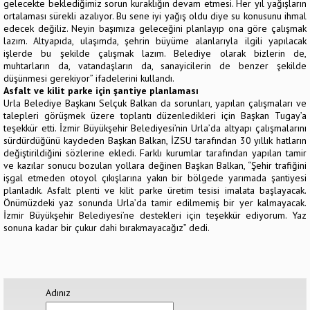
gelecekte beklediğimiz sorun kuraklığın devam etmesi. Her yıl yağışların
ortalaması sürekli azalıyor. Bu sene iyi yağış oldu diye su konusunu ihmal
edecek değiliz. Neyin başımıza geleceğini planlayıp ona göre çalışmak
lazım. Altyapıda, ulaşımda, şehrin büyüme alanlarıyla ilgili yapılacak
işlerde bu şekilde çalışmak lazım. Belediye olarak bizlerin de,
muhtarların da, vatandaşların da, sanayicilerin de benzer şekilde
düşünmesi gerekiyor” ifadelerini kullandı.
Asfalt ve kilit parke için şantiye planlaması
Urla Belediye Başkanı Selçuk Balkan da sorunları, yapılan çalışmaları ve
talepleri görüşmek üzere toplantı düzenledikleri için Başkan Tugay’a
teşekkür etti. İzmir Büyükşehir Belediyesi’nin Urla’da altyapı çalışmalarını
sürdürdüğünü kaydeden Başkan Balkan, İZSU tarafından 30 yıllık hatların
değiştirildiğini sözlerine ekledi. Farklı kurumlar tarafından yapılan tamir
ve kazılar sonucu bozulan yollara değinen Başkan Balkan, “Şehir trafiğini
işgal etmeden otoyol çıkışlarına yakın bir bölgede yarımada şantiyesi
planladık. Asfalt plenti ve kilit parke üretim tesisi imalata başlayacak.
Önümüzdeki yaz sonunda Urla’da tamir edilmemiş bir yer kalmayacak.
İzmir Büyükşehir Belediyesi’ne destekleri için teşekkür ediyorum. Yaz
sonuna kadar bir çukur dahi bırakmayacağız” dedi.
Adınız