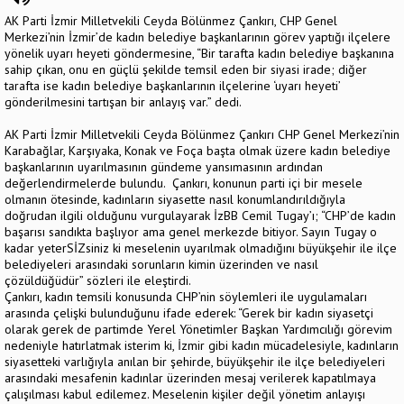
AK Parti İzmir Milletvekili Ceyda Bölünmez Çankırı, CHP Genel
Merkezi’nin İzmir’de kadın belediye başkanlarının görev yaptığı ilçelere
yönelik uyarı heyeti göndermesine, “Bir tarafta kadın belediye başkanına
sahip çıkan, onu en güçlü şekilde temsil eden bir siyasi irade; diğer
tarafta ise kadın belediye başkanlarının ilçelerine ‘uyarı heyeti’
gönderilmesini tartışan bir anlayış var.” dedi.
AK Parti İzmir Milletvekili Ceyda Bölünmez Çankırı CHP Genel Merkezi’nin
Karabağlar, Karşıyaka, Konak ve Foça başta olmak üzere kadın belediye
başkanlarının uyarılmasının gündeme yansımasının ardından
değerlendirmelerde bulundu. Çankırı, konunun parti içi bir mesele
olmanın ötesinde, kadınların siyasette nasıl konumlandırıldığıyla
doğrudan ilgili olduğunu vurgulayarak İzBB Cemil Tugay’ı; “CHP’de kadın
başarısı sandıkta başlıyor ama genel merkezde bitiyor. Sayın Tugay o
kadar yeterSİZsiniz ki meselenin uyarılmak olmadığını büyükşehir ile ilçe
belediyeleri arasındaki sorunların kimin üzerinden ve nasıl
çözüldüğüdür” sözleri ile eleştirdi.
Çankırı, kadın temsili konusunda CHP’nin söylemleri ile uygulamaları
arasında çelişki bulunduğunu ifade ederek: “Gerek bir kadın siyasetçi
olarak gerek de partimde Yerel Yönetimler Başkan Yardımcılığı görevim
nedeniyle hatırlatmak isterim ki, İzmir gibi kadın mücadelesiyle, kadınların
siyasetteki varlığıyla anılan bir şehirde, büyükşehir ile ilçe belediyeleri
arasındaki mesafenin kadınlar üzerinden mesaj verilerek kapatılmaya
çalışılması kabul edilemez. Meselenin kişiler değil yönetim anlayışı