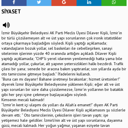
SİYASET
İzmir Büyükşehir Belediyesi AK Parti Meclis Üyesi Dilaver Kişili, İzmir’in
bir türlü çözülemeyen alt ve üst yapı sorunlarının çok ironik istatistikler
ortaya çıkarmaya başladığını söyledi. Kişili yaptığı açıklamada;
vatandaşların bozuk yollar, sel baskınları ile cebelleşirken, sanayi
sitelerinin işlerinin yüzde 40 oranında arttığını açıkladı. Dilaver Kişili
yaptığı açıklamada; “CHP’li yerel idarenin yenilemediği hatta yama bile
atamadığı yollar, çukurlar, alt yapının yetersizlikleri halkı bezdirdi. Trafik
çilesi bir yana; senede bir aracına bakım yaptıranlar, son yıllarda ayda bir
oto tamircisine gitmeye başladı.” İfadelerini kullandı.
“Buna can mı dayanır! Bahane üretmeyi bıraksınlar; hizmet üretsinler!”
diyerek İzmir Büyükşehir Belediyesine yüklenen Kişili; eğer alt ve üst
yapı sorunları bir süre daha çözülemezse, İzmir’in yollarının bir bataklık
gibi her şeyi içine çekmeye başlayacağını söyledi.
Kimsenin mecali kalmadı!
“İzmir’in kent içi ulaşımı da yolları da Allah’a emanet!” diyen AK Parti
Büyükşehir Belediyesi Meclis Üyesi Dilaver Kişili açıklamasını şu sözlerle
devam etti; “ Oto tamircilerinin, çekicilerin işleri tavan yaptı; işe
yetişemez hale geldiler. İzmirli’nin alt ve üst yapı sorunlarına, dayanma
gücü, mecali kalmadı. Her yoğun yağmur, yaşanan eziyete tavan