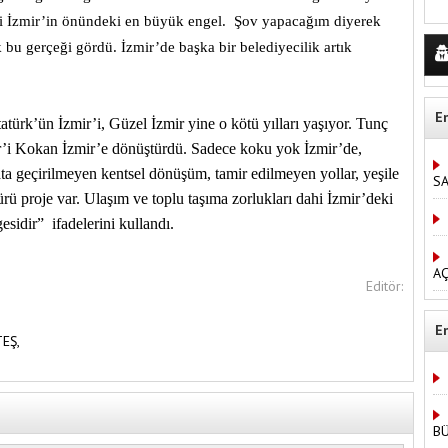
ği İzmir’in önündeki en büyük engel. Şov yapacağım diyerek
bu gerçeği gördü. İzmir’de başka bir belediyecilik artık
E
atürk’ün İzmir’i, Güzel İzmir yine o kötü yılları yaşıyor. Tunç
r’i Kokan İzmir’e dönüştürdü. Sadece koku yok İzmir’de,
yata geçirilmeyen kentsel dönüşüm, tamir edilmeyen yollar, yeşile
S
ürü proje var. Ulaşım ve toplu taşıma zorlukları dahi İzmir’deki
idir” ifadelerini kullandı.
AÇ
Editör:
E
TEŞ,
B