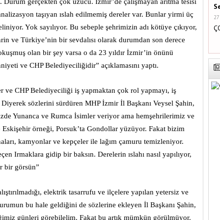
. Durum gerçekten çok üzücü. İzmir’de çalışmayan arıtma tesisi
S
nalizasyon taşıyan ıslah edilmemiş dereler var. Bunlar yirmi üç
27
iniyor. Yok sayılıyor. Bu sebeple şehrimizin adı kötüye çıkıyor,
Ç
rin ve Türkiye’nin bir sevdalısı olarak durumdan son derece
okuşmuş olan bir şey varsa o da 23 yıldır İzmir’in önünü
niyeti ve CHP Belediyeciliğidir” açıklamasını yaptı.
r ve CHP Belediyeciliği iş yapmaktan çok rol yapmayı, iş
 Diyerek sözlerini sürdüren MHP İzmir İl Başkanı Veysel Şahin,
izde Yunanca ve Rumca İsimler veriyor ama hemşehrilerimiz ve
ze Eskişehir örneği, Porsuk’ta Gondollar yüzüyor. Fakat bizim
naları, kamyonlar ve kepçeler ile lağım çamuru temizleniyor.
 Irmaklara gidip bir baksın. Derelerin ıslahı nasıl yapılıyor,
r bir görsün”
ştırılmadığı, elektrik tasarrufu ve ilçelere yapılan yetersiz ve
 durumun bu hale geldiğini de sözlerine ekleyen İl Başkanı Şahin,
eğimiz günleri görebilelim. Fakat bu artık mümkün görülmüyor.