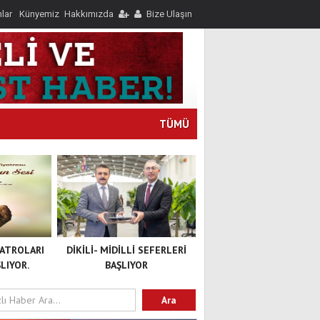
nlar
Künyemiz
Hakkımızda
Bize Ulaşın
TÜMÜ
YATROLARI
DİKİLİ- MİDİLLİ SEFERLERİ
LIYOR.
BAŞLIYOR