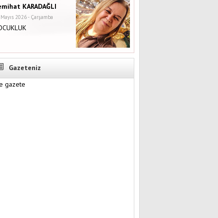
emihat KARADAĞLI
 Mayıs 2026 - Çarşamba
OCUKLUK
Gazeteniz