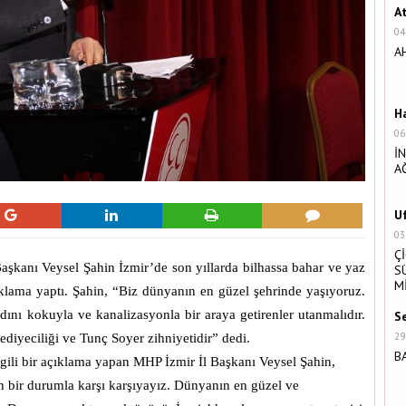
A
04
A
H
06
İ
A
U
03
Ç
Başkanı Veysel Şahin İzmir’de son yıllarda bilhassa bahar ve yaz
S
M
çıklama yaptı. Şahin, “Biz dünyanın en güzel şehrinde yaşıyoruz.
ını kokuyla ve kanalizasyonla bir araya getirenler utanmalıdır.
S
29
diyeciliği ve Tunç Soyer zihniyetidir” dedi.
B
ilgili bir açıklama yapan MHP İzmir İl Başkanı Veysel Şahin,
 bir durumla karşı karşıyayız. Dünyanın en güzel ve