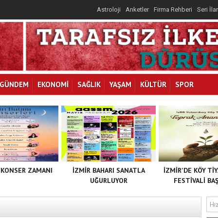
Astroloji
Anketler
Firma Rehberi
Seri İla
GÜNDEM
EKONOMİ
SAĞLIK
YAŞAM
KÜLTÜR
SPOR
 KONSER ZAMANI
İZMİR BAHARI SANATLA
İZMİR'DE KÖY Tİ
UĞURLUYOR
FESTİVALİ BAŞ