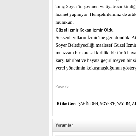
Tunç Soyer’in şovmen ve tiyatrocu kimli
hizmet yapmıyor. Hemşehrilerimiz de artık 
mümkün.
Güzel İzmir Kokan İzmir Oldu
Seksenli yılların İzmir’ine geri döndük. At
Soyer Belediyeciliği maalesef Güzel İzmi
muazzam bir karasal kirlilik, bir türlü ha
karşı tahribat ve hayata geçirilmeyen bir s
yerel yönetimin kokuşmuşluğunun gösterges
Kaynak:
Etiketler:
ŞAHİN'DEN,
SOYER'E,
YAYLIM,
A
Yorumlar