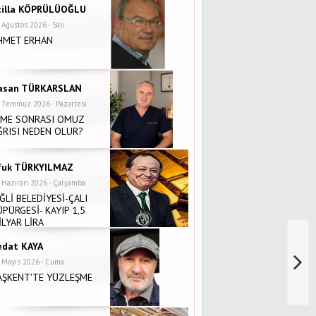
tilla KÖPRÜLÜOĞLU
 Ağustos 2026 - Salı
HMET ERHAN
asan TÜRKARSLAN
 Temmuz 2026 - Pazartesi
NME SONRASI OMUZ
ĞRISI NEDEN OLUR?
fuk TÜRKYILMAZ
 Haziran 2026 - Çarşamba
İĞLİ BELEDİYESİ-ÇALI
ÜPÜRGESİ- KAYIP 1,5
İLYAR LİRA
edat KAYA
 Mayıs 2026 - Cuma
AŞKENT'TE YÜZLEŞME