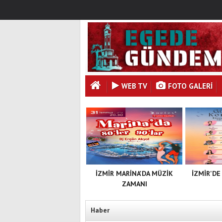
WEB TV
FOTO GALERI
İZMİR MARİNA'DA MÜZİK
İZMİR'DE
ZAMANI
Haber