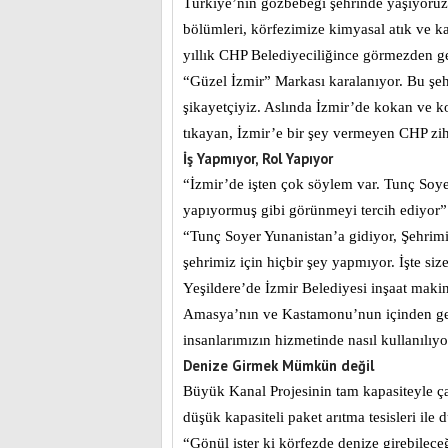
Türkiye’nin gözbebeği şehrinde yaşıyoruz
bölümleri, körfezimize kimyasal atık ve ka
yıllık CHP Belediyeciliğince görmezden gel
“Güzel İzmir” Markası karalanıyor. Bu şeh
şikayetçiyiz. Aslında İzmir’de kokan ve k
tıkayan, İzmir’e bir şey vermeyen CHP zih
İş Yapmıyor, Rol Yapıyor
“İzmir’de işten çok söylem var. Tunç Soye
yapıyormuş gibi görünmeyi tercih ediyor”
“Tunç Soyer Yunanistan’a gidiyor, Şehrim
şehrimiz için hiçbir şey yapmıyor. İşte si
Yeşildere’de İzmir Belediyesi inşaat maki
Amasya’nın ve Kastamonu’nun içinden geçen
insanlarımızın hizmetinde nasıl kullanılıyo
Denize Girmek Mümkün değil
Büyük Kanal Projesinin tam kapasiteyle çalı
düşük kapasiteli paket arıtma tesisleri ile
“Gönül ister ki körfezde denize girebilec