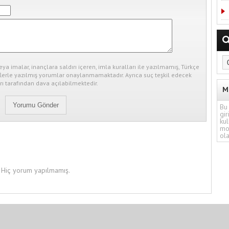
eya imalar, inançlara saldırı içeren, imla kuralları ile yazılmamış, Türkçe
erle yazılmış yorumlar onaylanmamaktadır. Ayrıca suç teşkil edecek
ı tarafından dava açılabilmektedir.
M
Bu 
gir
kul
mo
ola
Hiç yorum yapılmamış.