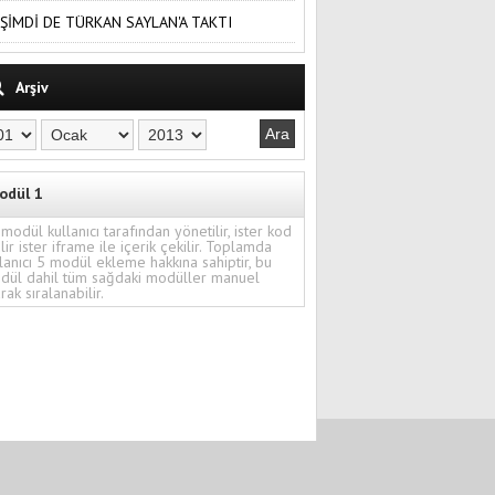
ŞİMDİ DE TÜRKAN SAYLAN'A TAKTI
Arşiv
odül 1
modül kullanıcı tarafından yönetilir, ister kod
ilir ister iframe ile içerik çekilir. Toplamda
lanıcı 5 modül ekleme hakkına sahiptir, bu
dül dahil tüm sağdaki modüller manuel
rak sıralanabilir.