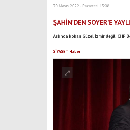
30 Mayıs 2022 - Pazartesi 13:08
ŞAHİN'DEN SOYER'E YAYL
Aslında kokan Güzel İzmir değil, CHP Be
SİYASET Haberi