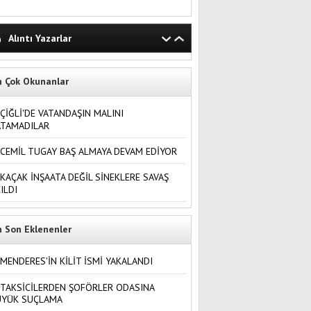
Alıntı Yazarlar
n Çok Okunanlar
ÇİĞLİ'DE VATANDAŞIN MALINI
ATAMADILAR
CEMİL TUGAY BAŞ ALMAYA DEVAM EDİYOR
KAÇAK İNŞAATA DEĞİL SİNEKLERE SAVAŞ
ILDI
n Son Eklenenler
MENDERES'İN KİLİT İSMİ YAKALANDI
TAKSİCİLERDEN ŞOFÖRLER ODASINA
ÜYÜK SUÇLAMA