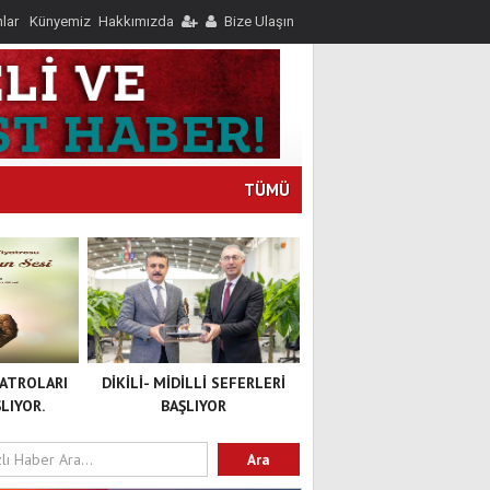
nlar
Künyemiz
Hakkımızda
Bize Ulaşın
TÜMÜ
YATROLARI
DİKİLİ- MİDİLLİ SEFERLERİ
LIYOR.
BAŞLIYOR