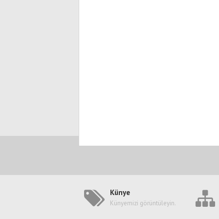
Künye
Künyemizi görüntüleyin.