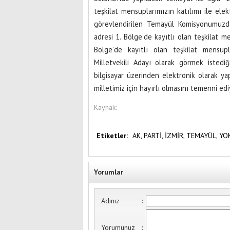
teşkilat mensuplarımızın katılımı ile el
görevlendirilen Temayül Komisyonumuzda 
adresi 1. Bölge’de kayıtlı olan teşkilat me
Bölge’de kayıtlı olan teşkilat mensupl
Milletvekili Adayı olarak görmek istediğ
bilgisayar üzerinden elektronik olarak ya
milletimiz için hayırlı olmasını temenni ediy
Kaynak:
Etiketler:
AK,
PARTİ,
İZMİR,
TEMAYÜL,
YO
Yorumlar
Adınız
:
Yorumunuz
: