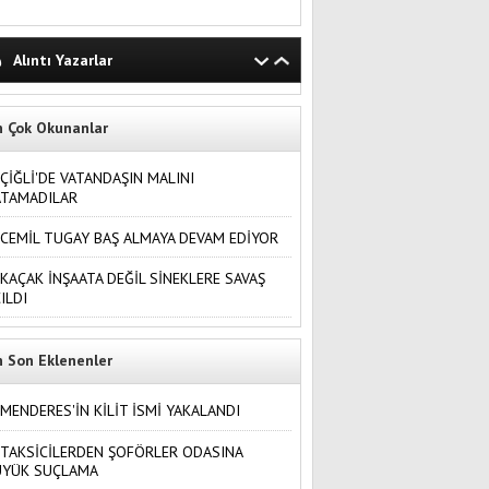
Alıntı Yazarlar
n Çok Okunanlar
ÇİĞLİ'DE VATANDAŞIN MALINI
ATAMADILAR
CEMİL TUGAY BAŞ ALMAYA DEVAM EDİYOR
KAÇAK İNŞAATA DEĞİL SİNEKLERE SAVAŞ
ILDI
n Son Eklenenler
MENDERES'İN KİLİT İSMİ YAKALANDI
TAKSİCİLERDEN ŞOFÖRLER ODASINA
ÜYÜK SUÇLAMA