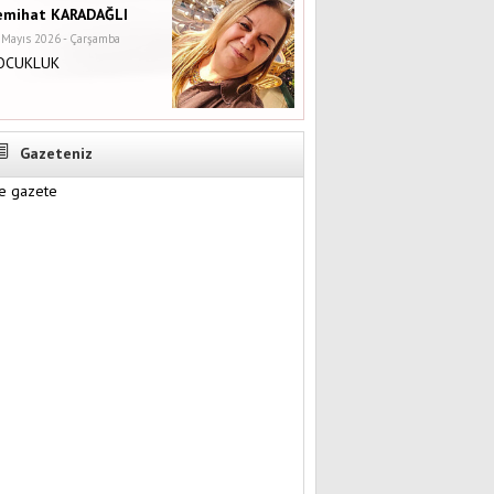
emihat KARADAĞLI
 Mayıs 2026 - Çarşamba
OCUKLUK
Gazeteniz