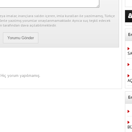
eya imalar, inançlara saldırı içeren, imla kuralları ile yazılmamış, Türkçe
erle yazılmış yorumlar onaylanmamaktadır. Ayrıca suç teşkil edecek
ı tarafından dava açılabilmektedir.
E
S
Hiç yorum yapılmamış.
AÇ
E
B