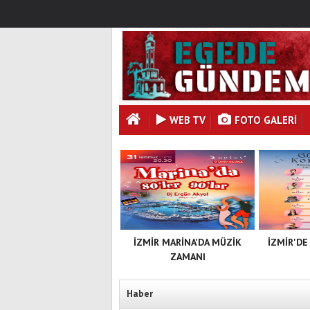
WEB TV
FOTO GALERI
İZMİR MARİNA'DA MÜZİK
İZMİR'DE
ZAMANI
Haber