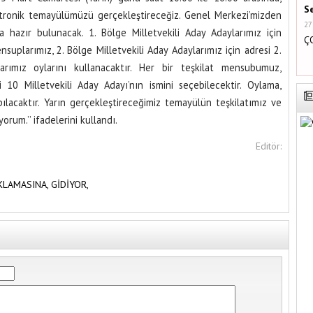
S
ektronik temayülümüzü gerçekleştireceğiz. Genel Merkezi’mizden
27
hazır bulunacak. 1. Bölge Milletvekili Aday Adaylarımız için
Ç
nsuplarımız, 2. Bölge Milletvekili Aday Adaylarımız için adresi 2.
arımız oylarını kullanacaktır. Her bir teşkilat mensubumuz,
i 10 Milletvekili Aday Adayı’nın ismini seçebilecektir. Oylama,
pılacaktır. Yarın gerçekleştireceğimiz temayülün teşkilatımız ve
orum.’’ ifadelerini kullandı.
Editör:
KLAMASINA,
GİDİYOR,