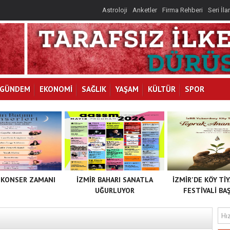
Astroloji
Anketler
Firma Rehberi
Seri İla
GÜNDEM
EKONOMİ
SAĞLIK
YAŞAM
KÜLTÜR
SPOR
 KONSER ZAMANI
İZMİR BAHARI SANATLA
İZMİR'DE KÖY Tİ
UĞURLUYOR
FESTİVALİ BAŞ