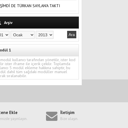
ŞİMDİ DE TÜRKAN SAYLAN'A TAKTI
Arşiv
odül 1
modül kullanıcı tarafından yönetilir, ister kod
ilir ister iframe ile içerik çekilir. Toplamda
lanıcı 5 modül ekleme hakkına sahiptir, bu
dül dahil tüm sağdaki modüller manuel
rak sıralanabilir.
tene Ekle
İletişim
enizde yayınlayın.
Bize ulaşın.