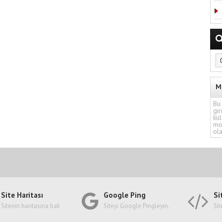
M
Bu 
gir
kul
mo
ola
Site Haritası
Google Ping
Si
Sitenin haritasına bak
Siteyi Google Pingleyin.
Sit