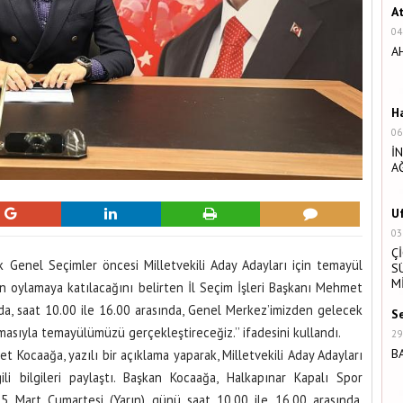
A
04
A
H
06
İ
A
U
03
Ç
k Genel Seçimler öncesi Milletvekili Aday Adayları için temayül
S
M
ın oylamaya katılacağını belirten İl Seçim İşleri Başkanı Mehmet
da, saat 10.00 ile 16.00 arasında, Genel Merkez’imizden gelecek
S
ıyla temayülümüzü gerçekleştireceğiz.’’ ifadesini kullandı.
29
B
et Kocaağa, yazılı bir açıklama yaparak, Milletvekili Aday Adayları
ili bilgileri paylaştı. Başkan Kocaağa, Halkapınar Kapalı Spor
‘’25 Mart Cumartesi (Yarın) günü saat 10.00 ile 16.00 arasında,