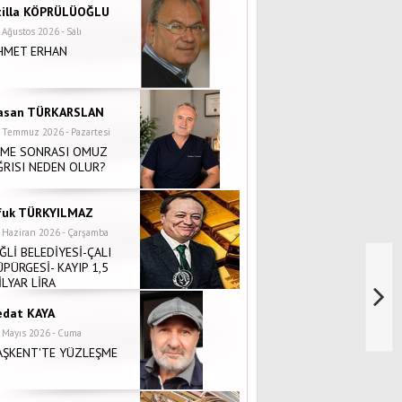
tilla KÖPRÜLÜOĞLU
 Ağustos 2026 - Salı
HMET ERHAN
asan TÜRKARSLAN
 Temmuz 2026 - Pazartesi
NME SONRASI OMUZ
ĞRISI NEDEN OLUR?
fuk TÜRKYILMAZ
 Haziran 2026 - Çarşamba
İĞLİ BELEDİYESİ-ÇALI
ÜPÜRGESİ- KAYIP 1,5
İLYAR LİRA
edat KAYA
 Mayıs 2026 - Cuma
AŞKENT'TE YÜZLEŞME