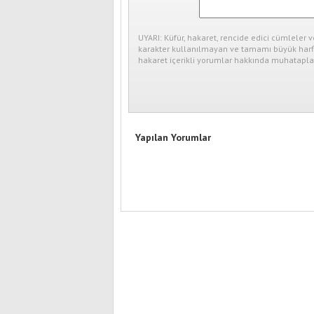
UYARI: Küfür, hakaret, rencide edici cümleler v
karakter kullanılmayan ve tamamı büyük harfl
hakaret içerikli yorumlar hakkında muhataplar
Yapılan Yorumlar