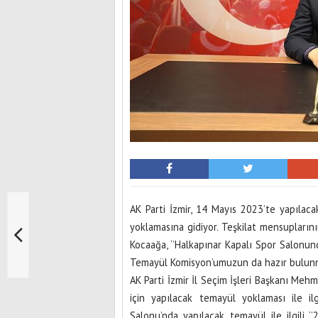
AK Parti İzmir, 14 Mayıs 2023’te yapılaca
yoklamasına gidiyor. Teşkilat mensupların
Kocaağa, ‘’Halkapınar Kapalı Spor Salonun
Temayül Komisyon’umuzun da hazır bulunmas
AK Parti İzmir İl Seçim İşleri Başkanı Mehm
için yapılacak temayül yoklaması ile ilg
Salonu’nda yapılacak temayül ile ilgili 