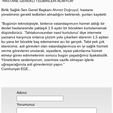
"HASTANE GEREKLİ TEDBİRLERİ ALMIYOR"
Birlik Sağlık-Sen Genel Başkanı
Ahmet Doğruyol
, hastane
yönetiminin gerekli tedbirleri almadığını belirterek, şunları kaydetti:
“Bugünün teknolojisiyle, binlerce vatandaşımızın hizmet aldığı bir
devlet hastanesinde yaklaşık 1.5 aydır bir böcekten kurtulamamak
düşündürücü. ‘Tahtakurusundan nasıl kurtuluruz’ diye internete
yazsanız karşınıza onlarca çözüm yolu çıkarken idarenin 1,5 aydan
bu yana bir böcekle baş edememesi acı bir gerçek. Tabii pek çok
idarecimiz, asli görevleri olan vatandaşlarımıza en iyi sağlık hizmeti
verme görevlerini unutarak, siyasilere, siyasi yakınlarına hizmet
etmeyi görev edinmelerinin sonucu bugün yaşadığımız liyakatsizlik.
Yöneticilere sesleniyorum; üzerinize vazife olmayan işlerle
uğraşacağınıza asli görevlerinizi yapın.”
Cumhuriyet EGE...
Adınız
Yorumunuz