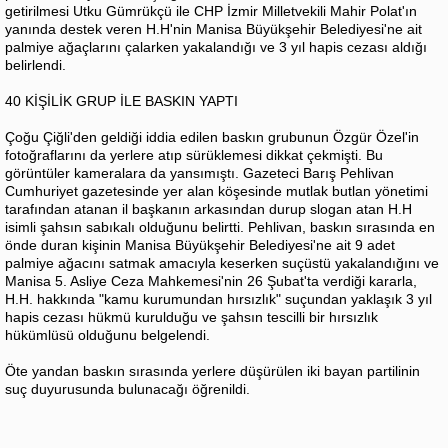
getirilmesi Utku Gümrükçü ile CHP İzmir Milletvekili Mahir Polat'ın
yanında destek veren H.H'nin Manisa Büyükşehir Belediyesi'ne ait
palmiye ağaçlarını çalarken yakalandığı ve 3 yıl hapis cezası aldığı
belirlendi.
40 KİŞİLİK GRUP İLE BASKIN YAPTI
Çoğu Çiğli'den geldiği iddia edilen baskın grubunun Özgür Özel'in
fotoğraflarını da yerlere atıp sürüklemesi dikkat çekmişti. Bu
görüntüler kameralara da yansımıştı. Gazeteci Barış Pehlivan
Cumhuriyet gazetesinde yer alan köşesinde mutlak butlan yönetimi
tarafından atanan il başkanın arkasından durup slogan atan H.H
isimli şahsın sabıkalı olduğunu belirtti. Pehlivan, baskın sırasında en
önde duran kişinin Manisa Büyükşehir Belediyesi'ne ait 9 adet
palmiye ağacını satmak amacıyla keserken suçüstü yakalandığını ve
Manisa 5. Asliye Ceza Mahkemesi'nin 26 Şubat'ta verdiği kararla,
H.H. hakkında "kamu kurumundan hırsızlık" suçundan yaklaşık 3 yıl
hapis cezası hükmü kurulduğu ve şahsın tescilli bir hırsızlık
hükümlüsü olduğunu belgelendi.
Öte yandan baskın sırasında yerlere düşürülen iki bayan partilinin
suç duyurusunda bulunacağı öğrenildi.