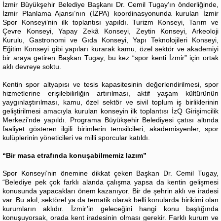
İzmir Büyükşehir Belediye Başkanı Dr. Cemil Tugay’ın önderliğinde,
İzmir Planlama Ajansı’nın (İZPA) koordinasyonunda kurulan İzmir
Spor Konseyi’nin ilk toplantısı yapıldı. Turizm Konseyi, Tarım ve
Çevre Konseyi, Yapay Zekâ Konseyi, Zeytin Konseyi, Arkeoloji
Kurulu, Gastronomi ve Gıda Konseyi, Yapı Teknolojileri Konseyi,
Eğitim Konseyi gibi yapıları kurarak kamu, özel sektör ve akademiyi
bir araya getiren Başkan Tugay, bu kez “spor kenti İzmir” için ortak
aklı devreye soktu.
Kentin spor altyapısı ve tesis kapasitesinin değerlendirilmesi, spor
hizmetlerine erişilebilirliğin artırılması, aktif yaşam kültürünün
yaygınlaştırılması, kamu, özel sektör ve sivil toplum iş birliklerinin
geliştirilmesi amacıyla kurulan konseyin ilk toplantısı İzQ Girişimcilik
Merkezi’nde yapıldı. Programa Büyükşehir Belediyesi çatısı altında
faaliyet gösteren ilgili birimlerin temsilcileri, akademisyenler, spor
kulüplerinin yöneticileri ve milli sporcular katıldı.
“Bir masa etrafında konuşabilmemiz lazım”
Spor Konseyi’nin önemine dikkat çeken Başkan Dr. Cemil Tugay,
“Belediye pek çok farklı alanda çalışma yapsa da kentin gelişmesi
konusunda yapacakları önem kazanıyor. Bir de şehrin aklı ve iradesi
var. Bu akıl, sektörel ya da tematik olarak belli konularda birikimi olan
kurumların aklıdır. İzmir’in geleceğini hangi konu başlığında
konuşuyorsak, orada kent iradesinin olması gerekir. Farklı kurum ve