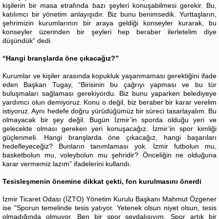
kişilerin bir masa etrafında bazı şeyleri konuşabilmesi gerekir. Bu,
katılımcı bir yönetim anlayışıdır. Biz bunu benimsedik. Yurttaşların,
şehrimizin kurumlarının bir araya geldiği konseyler kurarak, bu
konseyler üzerinden bir şeyleri hep beraber ilerletelim diye
düşündük” dedi.
“Hangi branşlarda öne çıkacağız?”
Kurumlar ve kişiler arasında kopukluk yaşanmaması gerektiğini ifade
eden Başkan Tugay, “Birisinin bu çağrıyı yapması ve bu tür
buluşmaları sağlaması gerekiyordu. Biz bunu yaparken belediyeye
yardımcı olun demiyoruz. Konu o değil, biz beraber bir karar verelim
istiyoruz. Aynı hedefe doğru yürüdüğümüz bir süreci tasarlayalım. Bu
olmayacak bir şey değil. Bugün İzmir’in sporda olduğu yeri ve
gelecekte olması gereken yeri konuşacağız. İzmir’in spor kimliği
güçlenmeli. Hangi branşlarda öne çıkacağız, hangi başarıları
hedefleyeceğiz? Bunların tanımlaması yok. İzmir futbolun mu,
basketbolun mu, voleybolun mu şehridir? Önceliğin ne olduğuna
karar vermemiz lazım” ifadelerini kullandı.
Tesisleşmenin önemine dikkat çekti, fon kurulmasını önerdi
İzmir Ticaret Odası (İZTO) Yönetim Kurulu Başkanı Mahmut Özgener
ise “Sporun temelinde tesis yatıyor. Yetenek olsun niyet olsun, tesis
olmadığında olmuyor. Ben bir spor sevdalısıyım. Spor artık bir