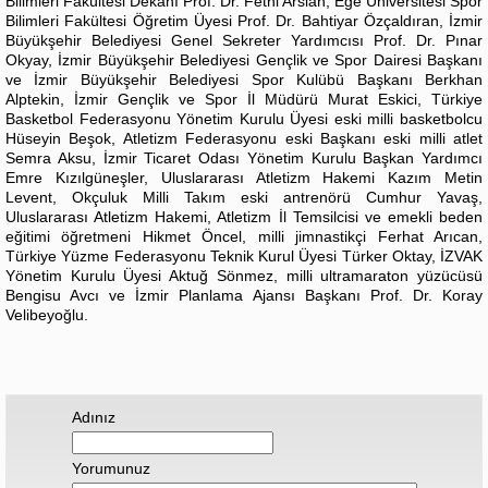
Bilimleri Fakültesi Dekanı Prof. Dr. Fethi Arslan, Ege Üniversitesi Spor
Bilimleri Fakültesi Öğretim Üyesi Prof. Dr. Bahtiyar Özçaldıran, İzmir
Büyükşehir Belediyesi Genel Sekreter Yardımcısı Prof. Dr. Pınar
Okyay, İzmir Büyükşehir Belediyesi Gençlik ve Spor Dairesi Başkanı
ve İzmir Büyükşehir Belediyesi Spor Kulübü Başkanı Berkhan
Alptekin, İzmir Gençlik ve Spor İl Müdürü Murat Eskici, Türkiye
Basketbol Federasyonu Yönetim Kurulu Üyesi eski milli basketbolcu
Hüseyin Beşok, Atletizm Federasyonu eski Başkanı eski milli atlet
Semra Aksu, İzmir Ticaret Odası Yönetim Kurulu Başkan Yardımcı
Emre Kızılgüneşler, Uluslararası Atletizm Hakemi Kazım Metin
Levent, Okçuluk Milli Takım eski antrenörü Cumhur Yavaş,
Uluslararası Atletizm Hakemi, Atletizm İl Temsilcisi ve emekli beden
eğitimi öğretmeni Hikmet Öncel, milli jimnastikçi Ferhat Arıcan,
Türkiye Yüzme Federasyonu Teknik Kurul Üyesi Türker Oktay, İZVAK
Yönetim Kurulu Üyesi Aktuğ Sönmez, milli ultramaraton yüzücüsü
Bengisu Avcı ve İzmir Planlama Ajansı Başkanı Prof. Dr. Koray
Velibeyoğlu.
Adınız
Yorumunuz