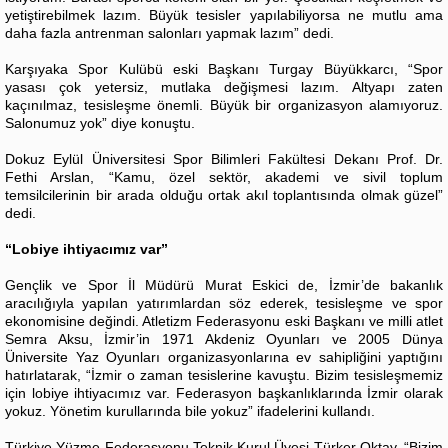
yetiştirebilmek lazım. Büyük tesisler yapılabiliyorsa ne mutlu ama
daha fazla antrenman salonları yapmak lazım” dedi.
Karşıyaka Spor Kulübü eski Başkanı Turgay Büyükkarcı, “Spor
yasası çok yetersiz, mutlaka değişmesi lazım. Altyapı zaten
kaçınılmaz, tesisleşme önemli. Büyük bir organizasyon alamıyoruz.
Salonumuz yok” diye konuştu.
Dokuz Eylül Üniversitesi Spor Bilimleri Fakültesi Dekanı Prof. Dr.
Fethi Arslan, “Kamu, özel sektör, akademi ve sivil toplum
temsilcilerinin bir arada olduğu ortak akıl toplantısında olmak güzel”
dedi.
“Lobiye ihtiyacımız var”
Gençlik ve Spor İl Müdürü Murat Eskici de, İzmir’de bakanlık
aracılığıyla yapılan yatırımlardan söz ederek, tesisleşme ve spor
ekonomisine değindi. Atletizm Federasyonu eski Başkanı ve milli atlet
Semra Aksu, İzmir’in 1971 Akdeniz Oyunları ve 2005 Dünya
Üniversite Yaz Oyunları organizasyonlarına ev sahipliğini yaptığını
hatırlatarak, “İzmir o zaman tesislerine kavuştu. Bizim tesisleşmemiz
için lobiye ihtiyacımız var. Federasyon başkanlıklarında İzmir olarak
yokuz. Yönetim kurullarında bile yokuz” ifadelerini kullandı.
Türkiye Yüzme Federasyonu Teknik Kurul Üyesi Türker Oktay, “Bizim