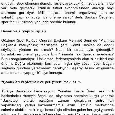
endüstri. Spor ekonomi demek. Tesis olarak baktığımızda da İzmir’de
yarı yola gelmedik. İzmir’in futbol ekonomisinden alacağı payı
artırması gerekiyor. Milli maçlara, önemli organizasyonlara ev
sahipliği yapmak apayrı bir öneme sahip” dedi. Başkan Özgener,
spor fonu kurulması yönünde öneride bulundu.
Başarı ve altyapı vurgusu
Göztepe Spor Kulübü Onursal Başkanı Mehmet Sepil de “Mahmut
Başkan’a katılıyorum; tesisleşme şart. Cemil Başkan da doğru
söylüyor; yöntem ne olmalı? Nasıl bir sıralamayla gideceğiz?
Buradaki en önemli şey önce İzmir’i inandırmak. Sporda neredeyiz?
Bunu sorgulamalıyız. Üniversite, federasyonlarla olan iş birlikleri çok
önemli. Doğru ekonomiyi kurmadan hiçbir şey çözülmüyor. Başarı
sağlayıp gündem yaratmamız gerekiyor. Başarıyı teşvik ettiğimizde
arkasından altyapı gelir” diye konuştu.
“Çocukları keşfetmek ve yetiştirebilmek lazım”
Türkiye Basketbol Federasyonu Yönetim Kurulu Üyesi, eski milli
basketbolcu Hüseyin Beşok da, altyapının önemine vurgu yaparak
“Basketbol olarak baktığım zaman çocukların antrenman
yapabileceği yerleri kazandırmamız lazım. İzmir’in merkezinde
salonlar olabilir. İzmir’in gelişmesi için elimden gelen her şeyi yapmak
istiyorum. Burası sporcu kökeni olan bir yer. Çocukları keşfetmek ve