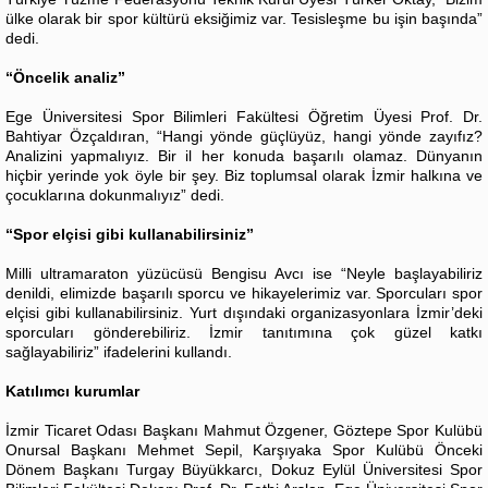
ülke olarak bir spor kültürü eksiğimiz var. Tesisleşme bu işin başında”
dedi.
“Öncelik analiz”
Ege Üniversitesi Spor Bilimleri Fakültesi Öğretim Üyesi Prof. Dr.
Bahtiyar Özçaldıran, “Hangi yönde güçlüyüz, hangi yönde zayıfız?
Analizini yapmalıyız. Bir il her konuda başarılı olamaz. Dünyanın
hiçbir yerinde yok öyle bir şey. Biz toplumsal olarak İzmir halkına ve
çocuklarına dokunmalıyız” dedi.
“Spor elçisi gibi kullanabilirsiniz”
Milli ultramaraton yüzücüsü Bengisu Avcı ise “Neyle başlayabiliriz
denildi, elimizde başarılı sporcu ve hikayelerimiz var. Sporcuları spor
elçisi gibi kullanabilirsiniz. Yurt dışındaki organizasyonlara İzmir’deki
sporcuları gönderebiliriz. İzmir tanıtımına çok güzel katkı
sağlayabiliriz” ifadelerini kullandı.
Katılımcı kurumlar
İzmir Ticaret Odası Başkanı Mahmut Özgener, Göztepe Spor Kulübü
Onursal Başkanı Mehmet Sepil, Karşıyaka Spor Kulübü Önceki
Dönem Başkanı Turgay Büyükkarcı, Dokuz Eylül Üniversitesi Spor