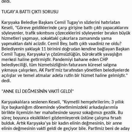
dedi.
TUGAY'A BATTI ÇIKTI SORUSU
Karşıyaka Belediye Başkanı Cemil Tugay'ın sözlerini hatırlatan
Keseli, "Göreve geldiklerinde çarşı girişine battı çıktı yapacaklarını
söyleyenler, trafik sıkıntısını çözeceklerini söyleyenler bırakın büyük
hizmetleri yapmayı, sokaktaki çukurlara zamanında yama
yapmaktan dahi acizdir. Cemil Bey, battı çıktı vaadiniz ne oldu?
Belediyenin yaklaşık 11 birinini doğrudan kendine bağlayan Başkan
Cemil Tugay, Karşıyaka'yı çözümsüzlüğün, bürokratik yavaşlığın
merkezi haline getirmiştir. Pandemiyi bahane eden CHP
belediyeciliği, tüm hizmetsizliğinin faturasını küresel salgına
yıkmaya çalışırken, AK Parti'miz tarafından yönetilen belediyelerde
açılışlar ve temel atmalar adeta rutin bir hizmet haline gelmiştir."
dedi.
"ANNE ELİ DEĞMESİNİN VAKTİ GELDİ"
Karşıyakalılara seslenen Keseli, "Kıymetli hemşehrilerim; 3 yıllık
ilçe başkanlığım döneminde yönetimimizdeki arkadaşlarımla
birlikte ilçemizin her mahallesinde sayısız sokağımızı gezdik. Bu
süreç boyunca eksiklikleri gözlemleyerek üstüne çalışma fırsatı
bulduk. Artık Karşıyaka'ya bir kadın elinin değmesinin, bir anne
elinin değmesinin vakti geldi de geçiyor bile. Partimiz beni de aday