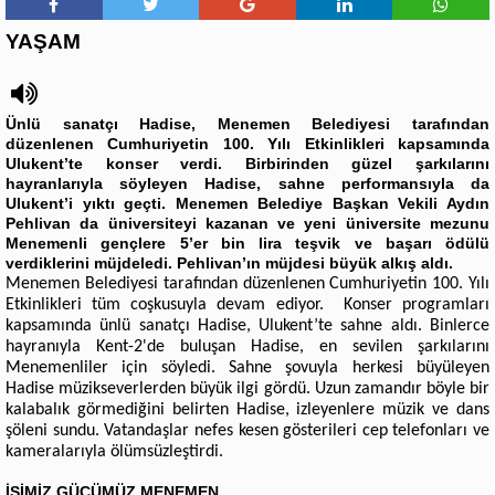
YAŞAM
Ünlü sanatçı Hadise, Menemen Belediyesi tarafından
düzenlenen Cumhuriyetin 100. Yılı Etkinlikleri kapsamında
Ulukent’te konser verdi. Birbirinden güzel şarkılarını
hayranlarıyla söyleyen Hadise, sahne performansıyla da
Ulukent’i yıktı geçti. Menemen Belediye Başkan Vekili Aydın
Pehlivan da üniversiteyi kazanan ve yeni üniversite mezunu
Menemenli gençlere 5’er bin lira teşvik ve başarı ödülü
verdiklerini müjdeledi. Pehlivan’ın müjdesi büyük alkış aldı.
Menemen Belediyesi tarafından düzenlenen Cumhuriyetin 100. Yılı
Etkinlikleri tüm coşkusuyla devam ediyor. Konser programları
kapsamında ünlü sanatçı Hadise, Ulukent’te sahne aldı. Binlerce
hayranıyla Kent-2'de buluşan Hadise, en sevilen şarkılarını
Menemenliler için söyledi. Sahne şovuyla herkesi büyüleyen
Hadise müzikseverlerden büyük ilgi gördü.
Uzun zamandır böyle bir
kalabalık görmediğini belirten Hadise, izleyenlere müzik ve dans
şöleni sundu.
Vatandaşlar nefes kesen gösterileri cep telefonları ve
kameralarıyla ölümsüzleştirdi.
İŞİMİZ GÜCÜMÜZ MENEMEN