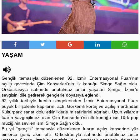
YAŞAM
Gençlik temasıyla düzenlenen 92. İzmir Enternasyonal Fuarı’nın
açılış gecesinde Çim Konserleri’nin ilk konuğu Simge Sağın oldu.
Orkestrasıyla sahnede unutulmaz anlar yaşatan Simge, İzmir’e
sevgisini dile getirerek gençlerle doyasıya eğlendi.
92 yıllık tarihiyle kentin simgelerinden İzmir Enternasyonal Fuarı
büyük bir şölenle kapılarını açtı. Görkemli kortej ve açılışın ardından
Kültürpark sanat dolu etkinliklerle misafirlerini ağırladı. Uzun yıllardır
fuarın vazgeçilmezi olan Çim Konserleri’nin ilk konuğu ise Türk pop
müziğinin sevilen ismi Simge Sağın oldu.
Bu yıl “gençlik” temasıyla düzenlenen fuarın açılış konserine yüz
binlerce genç akın etti. Orkestrasıyla sahnede unutulmaz anlar
yaşatan Simge, İzmir’e sevgisini dile getirerek gençlerle doyasıya