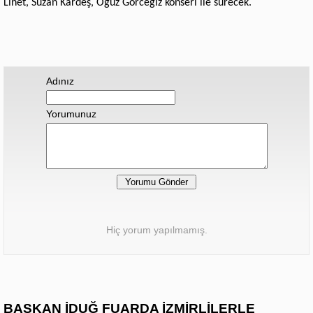
Linet, Suzan Kardeş, Oğuz Görceğiz konseri ile sürecek.
Adınız
Yorumunuz
Hiç yorum yapılmamış.
BAŞKAN İDUĞ FUARDA İZMİRLİLERLE