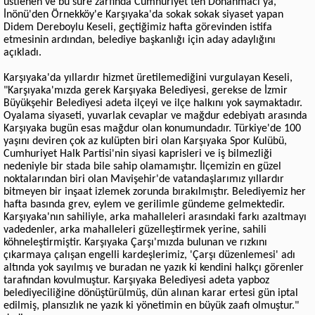
üstlenen ve bu süre zarfında Cumhuriyet'ten Donanmacı'ya,
İnönü'den Örnekköy'e Karşıyaka'da sokak sokak siyaset yapan
Didem Dereboylu Keseli, geçtiğimiz hafta görevinden istifa
etmesinin ardından, belediye başkanlığı için aday adaylığını
açıkladı.
Karşıyaka'da yıllardır hizmet üretilemediğini vurgulayan Keseli,
"Karşıyaka'mızda gerek Karşıyaka Belediyesi, gerekse de İzmir
Büyükşehir Belediyesi adeta ilçeyi ve ilçe halkını yok saymaktadır.
Oyalama siyaseti, yuvarlak cevaplar ve mağdur edebiyatı arasında
Karşıyaka bugün esas mağdur olan konumundadır. Türkiye'de 100
yaşını deviren çok az kulüpten biri olan Karşıyaka Spor Kulübü,
Cumhuriyet Halk Partisi'nin siyasi kaprisleri ve iş bilmezliği
nedeniyle bir stada bile sahip olamamıştır. İlçemizin en güzel
noktalarından biri olan Mavişehir'de vatandaşlarımız yıllardır
bitmeyen bir inşaat izlemek zorunda bırakılmıştır. Belediyemiz her
hafta basında grev, eylem ve gerilimle gündeme gelmektedir.
Karşıyaka'nın sahiliyle, arka mahalleleri arasındaki farkı azaltmayı
vadedenler, arka mahalleleri güzelleştirmek yerine, sahili
köhneleştirmiştir. Karşıyaka Çarşı'mızda bulunan ve rızkını
çıkarmaya çalışan engelli kardeşlerimiz, 'Çarşı düzenlemesi' adı
altında yok sayılmış ve buradan ne yazık ki kendini halkçı görenler
tarafından kovulmuştur. Karşıyaka Belediyesi adeta yapboz
belediyeciliğine dönüştürülmüş, dün alınan karar ertesi gün iptal
edilmiş, plansızlık ne yazık ki yönetimin en büyük zaafı olmuştur."