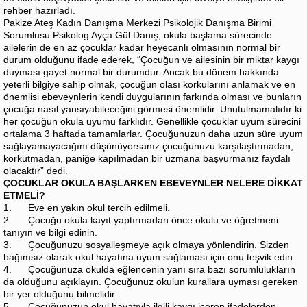
rehber hazırladı.
Pakize Ateş Kadın Danışma Merkezi Psikolojik Danışma Birimi
Sorumlusu Psikolog Ayça Gül Danış, okula başlama sürecinde
ailelerin de en az çocuklar kadar heyecanlı olmasının normal bir
durum olduğunu ifade ederek, “Çocuğun ve ailesinin bir miktar kaygı
duyması gayet normal bir durumdur. Ancak bu dönem hakkında
yeterli bilgiye sahip olmak, çocuğun olası korkularını anlamak ve en
önemlisi ebeveynlerin kendi duygularının farkında olması ve bunların
çocuğa nasıl yansıyabileceğini görmesi önemlidir. Unutulmamalıdır ki
her çocuğun okula uyumu farklıdır. Genellikle çocuklar uyum sürecini
ortalama 3 haftada tamamlarlar. Çocuğunuzun daha uzun süre uyum
sağlayamayacağını düşünüyorsanız çocuğunuzu karşılaştırmadan,
korkutmadan, paniğe kapılmadan bir uzmana başvurmanız faydalı
olacaktır” dedi.
ÇOCUKLAR OKULA BAŞLARKEN EBEVEYNLER NELERE DİKKAT
ETMELİ?
1. Eve en yakın okul tercih edilmeli.
2. Çocuğu okula kayıt yaptırmadan önce okulu ve öğretmeni
tanıyın ve bilgi edinin.
3. Çocuğunuzu sosyalleşmeye açık olmaya yönlendirin. Sizden
bağımsız olarak okul hayatına uyum sağlaması için onu teşvik edin.
4. Çocuğunuza okulda eğlencenin yanı sıra bazı sorumlulukların
da olduğunu açıklayın. Çocuğunuz okulun kurallara uyması gereken
bir yer olduğunu bilmelidir.
5. Çocuğunuzun okul hayatıyla ilgili kaygı içeren ifadelerden