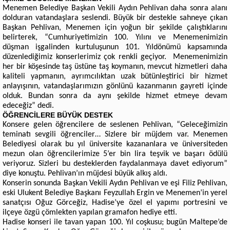
Menemen Belediye Başkan Vekili Aydın Pehlivan daha sonra alanı
dolduran vatandaşlara seslendi. Büyük bir destekle sahneye çıkan
Başkan Pehlivan, Menemen
için yoğun bir şekilde çalıştıklarını
belirterek, “Cumhuriyetimizin 100. Yılını ve Menemenimizin
düşman işgalinden kurtuluşunun 101. Yıldönümü kapsamında
düzenlediğimiz konserlerimiz çok renkli geçiyor. Menemenimizin
her bir köşesinde taş üstüne taş koymanın, mevcut hizmetleri daha
kaliteli yapmanın, ayrımcılıktan uzak bütünleştirici bir hizmet
anlayışının, vatandaşlarımızın gönlünü kazanmanın gayreti içinde
olduk. Bundan sonra da aynı şekilde hizmet etmeye devam
edeceğiz” dedi.
ÖĞRENCİLERE BÜYÜK DESTEK
Konsere gelen öğrencilere de seslenen Pehlivan, “Geleceğimizin
teminatı sevgili öğrenciler… Sizlere bir müjdem var. Menemen
Belediyesi olarak bu yıl üniversite kazananlara ve üniversiteden
mezun olan öğrencilerimize 5’er bin lira teşvik ve başarı ödülü
veriyoruz. Sizleri bu desteklerden faydalanmaya davet ediyorum”
diye konuştu. Pehlivan’ın müjdesi büyük alkış aldı.
Konserin sonunda Başkan Vekili Aydın Pehlivan ve eşi Filiz Pehlivan,
eski Ulukent Belediye Başkanı Feyzullah Ergin ve Menemen’in yerel
sanatçısı Oğuz Görceğiz, Hadise’ye özel el yapımı portresini ve
ilçeye özgü çömlekten yapılan gramafon hediye etti.
Hadise konseri ile tavan yapan 100. Yıl coşkusu; bugün Maltepe’de