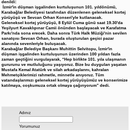
denildi:
İzmir'in düşman işgalinden kurtuluşunun 101. yıldönümü,
Karabağlar Belediyesi tarafından düzenlenen geleneksel kortej
yürüyüşü ve Sevcan Orhan Konseri'yle kutlanacak.
Geleneksel kortej yürüyüşü, 8 Eylül Cuma günü saat 19.30'da
Yeşilyurt Kavaklıpınar Camii önünden başlayacak ve Karafatma
Parkı'nda sona erecek. Daha sonra Türk Halk Müziği'nin sevilen
sanatçısı Sevcan Orhan, burada oluşturulan geçici pazar
alanında sevenleriyle buluşacak.
Karabağlar Belediye Başkanı Muhittin Selvitopu, İzmir'in
düşman işgalinden kurtuluşunun üzerinden 100 yıldan fazla
zaman geçtiğini vurgulayarak, “Hep birlikte 101. yıla ulaşmanın
gururunu ve mutluluğunu yaşıyoruz. Bize bu duyguları yaşatan
Mustafa Kemal Atatürk ve silah arkadaşlarını, kahralan
Mehmetçiklerimizi rahmetle, minnetle anıyoruz. Tüm
vatandaşlarımızı geleneksel kortej yürüyüşümüz ve konserimize
katılmaya, coşkumuza ortak olmaya çağırıyorum” dedi.
Adınız
Yorumunuz