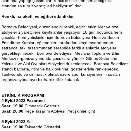
alanında yaptığı çalışmaları renkli etkinliklerle sergilediğimiz
standımıza tüm ziyaretçileri bekliyoruz” dedi.
Renkli, haraketli ve eğitici etkinlikler
Bornova Belediyesi, düzenlendiği renkli, eğitici etkinlikler ve özel
atölyeler ziyaretçilere keyifli anlar yaşatıyor. 10 gün boyunca hem
çocuklar hem yetişkinler için Bornova Belediyesi Hobi ve Beceri
Edindirme Kursları eğitmenleri tarafından keçe tasarımından
satranca, takı tasarımından seramiğe farklı alanlarda atölyeler
gerçekleştirilecek. Bornova Belediyesi Mevlana Toplum ve Bilim
Merkezi organizasyonunda çocuklara yönelik Güneş Sistemine
Yolculuk ve Akıl Oyunları Atölyeleri düzenlenecek. Bornova Belediyesi
standı bachata, ritim ve halk oyunları gösterileriyle renklenecek.
Taekwondo ve cimnastik olmak üzere spor kursiyerlerinin şovları
organizasyona ayrı bir hareketlilik katacak.
ETKİNLİK PROGRAMI
4 Eylül 2023 Pazartesi
Saat: 19.00
Cimnastik Gösterisi
Saat: 20.00
Keçe Tasarım Atölyesi (Yetişkinler için)
5 Eylül 2023
Salı
Saat: 19.00
Tekvando Gösterisi