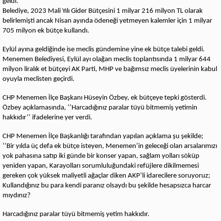
geldi.
Belediye, 2023 Mali Yılı Gider Bütçesini 1 milyar 216 milyon TL olarak
belirlemişti ancak Nisan ayında ödeneği yetmeyen kalemler için 1 milyar
705 milyon ek bütçe kullandı.
Eylül ayına geldiğinde ise meclis gündemine yine ek bütçe talebi geldi.
Menemen Belediyesi, Eylül ayı olağan meclis toplantısında 1 milyar 644
milyon liralık et bütçeyi AK Parti, MHP ve bağımsız meclis üyelerinin kabul
oyuyla meclisten geçirdi.
CHP Menemen İlçe Başkanı Hüseyin Özbey, ek bütçeye tepki gösterdi.
Özbey açıklamasında, ‘’Harcadığınız paralar tüyü bitmemiş yetimin
hakkıdır’’ ifadelerine yer verdi.
CHP Menemen İlçe Başkanlığı tarafından yapılan açıklama şu şekilde;
‘’Bir yılda üç defa ek bütçe isteyen, Menemen’in geleceği olan arsalarımızı
yok pahasına satıp iki günde bir konser yapan, sağlam yolları söküp
yeniden yapan, Karayolları sorumluluğundaki refüjlere dikilmemesi
gereken çok yüksek maliyetli ağaçlar diken AKP’li idarecilere soruyoruz;
Kullandığınız bu para kendi paranız olsaydı bu şekilde hesapsızca harcar
mıydınız?
Harcadığınız paralar tüyü bitmemiş yetim hakkıdır.