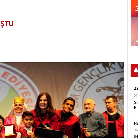
OŞTU
A
07
Si
B
H
06
İ