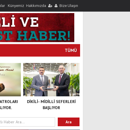
nlar
Künyemiz
Hakkımızda
Bize Ulaşın
TÜMÜ
YATROLARI
DİKİLİ- MİDİLLİ SEFERLERİ
LIYOR.
BAŞLIYOR