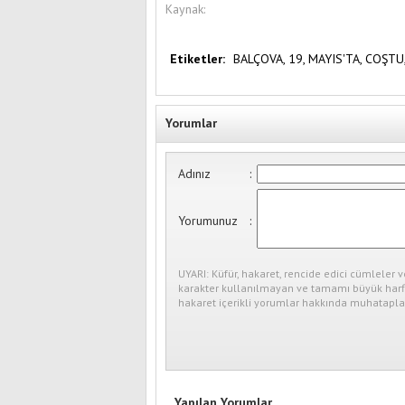
Kaynak:
Etiketler:
BALÇOVA,
19,
MAYIS'TA,
COŞTU
Yorumlar
Adınız
:
Yorumunuz
:
UYARI: Küfür, hakaret, rencide edici cümleler v
karakter kullanılmayan ve tamamı büyük harfl
hakaret içerikli yorumlar hakkında muhataplar
Yapılan Yorumlar