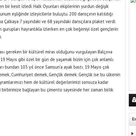
 bir kesit izledi. Halk Oyunları ekiplerinin yurdun değişik
sunum eşliğinde izleyicilerle buluştu. 200 dansçının katıldığı
a Çalkaya 7 yaşındaki ve 68 yaşındaki dansçılara plaket verdi.
üm gurupları hayranlıkla izlerken en çok beğeniyi özel gençlerin
.
ası gereken bir kültürel miras olduğunu vurgulayan Balçova
19 Mayıs gibi özel bir gün de yaşamak bizim için çok anlamlı.
rı bundan 103 yıl önce Samsun’a ayak bastı. 19 Mayıs çok
mek, Cumhuriyet demek, Gençlik demek. Gençlik ise bu ülkenin
ramlarımızı hem de kültürel değerlerimizi sonsuza kadar
i birbirimize bağlayan bu çimento sayesinde her zaman birlik
E