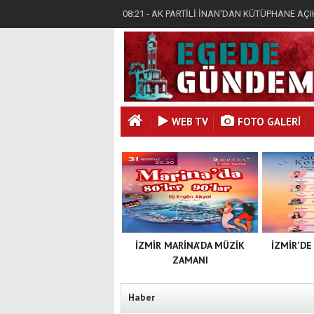
08:21 - AK PARTİLİ İNAN'DAN KÜTÜPHANE AÇ
08:21 - AK PARTİLİ İNAN'DAN KÜTÜPHANE AÇ
08:21 - AK PARTİLİ İNAN'DAN KÜTÜPHANE AÇ
WEB TV
FOTO GALERI
İZMİR MARİNA'DA MÜZİK
İZMİR'DE
ZAMANI
Haber