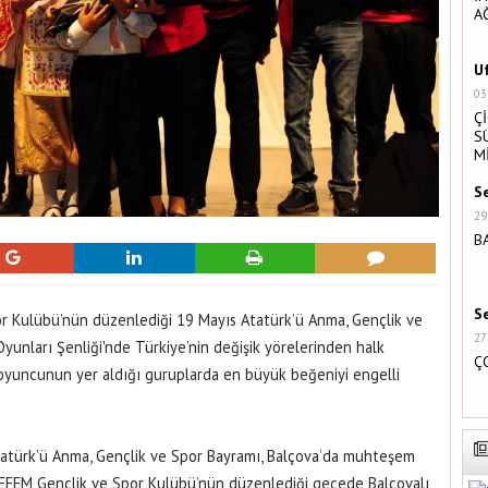
A
U
03
Ç
S
M
S
29
B
S
or Kulübü’nün düzenlediği 19 Mayıs Atatürk’ü Anma, Gençlik ve
27
unları Şenliği'nde Türkiye’nin değişik yörelerinden halk
Ç
n oyuncunun yer aldığı guruplarda en büyük beğeniyi engelli
atürk’ü Anma, Gençlik ve Spor Bayramı, Balçova’da muhteşem
le EFEM Gençlik ve Spor Kulübü’nün düzenlediği gecede Balçovalı