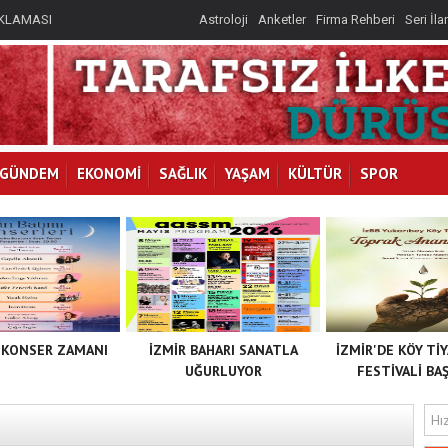
IKLAMASI
IKLAMASI
Astroloji
Anketler
Firma Rehberi
Seri İla
IKLAMASI
GÜNDEM
EKONOMİ
SAĞLIK
YAŞAM
KÜLTÜR
SPOR
 KONSER ZAMANI
İZMİR BAHARI SANATLA
İZMİR'DE KÖY Tİ
UĞURLUYOR
FESTİVALİ BAŞ