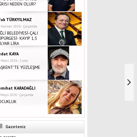
ĞRISI NEDEN OLUR?
fuk TÜRKYILMAZ
 Haziran 2026 - Çarşamba
İĞLİ BELEDİYESİ-ÇALI
ÜPÜRGESİ- KAYIP 1,5
İLYAR LİRA
edat KAYA
 Mayıs 2026 - Cuma
AŞKENT'TE YÜZLEŞME
emihat KARADAĞLI
 Mayıs 2026 - Çarşamba
OCUKLUK
Gazeteniz