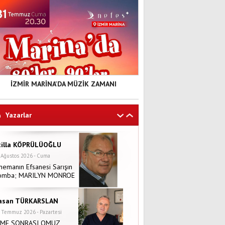
İZMİR MARİNA'DA MÜZİK ZAMANI
Yazarlar
tilla KÖPRÜLÜOĞLU
 Ağustos 2026 - Cuma
nemanın Efsanesi Sarışın
omba; MARILYN MONROE
asan TÜRKARSLAN
 Temmuz 2026 - Pazartesi
NME SONRASI OMUZ