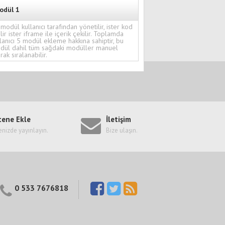
odül 1
modül kullanıcı tarafından yönetilir, ister kod
ilir ister iframe ile içerik çekilir. Toplamda
lanıcı 5 modül ekleme hakkına sahiptir, bu
dül dahil tüm sağdaki modüller manuel
rak sıralanabilir.
tene Ekle
İletişim
enizde yayınlayın.
Bize ulaşın.
0 533 7676818