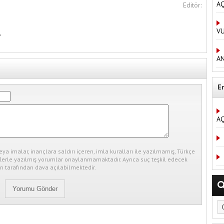
AÇ
Editör:
V
,
AN
E
AÇ
eya imalar, inançlara saldırı içeren, imla kuralları ile yazılmamış, Türkçe
erle yazılmış yorumlar onaylanmamaktadır. Ayrıca suç teşkil edecek
ı tarafından dava açılabilmektedir.