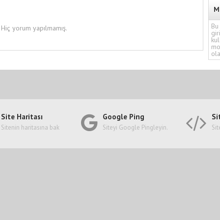
M
Bu 
Hiç yorum yapılmamış.
gir
kul
mo
ola
Site Haritası
Google Ping
Si
Sitenin haritasına bak
Siteyi Google Pingleyin.
Sit