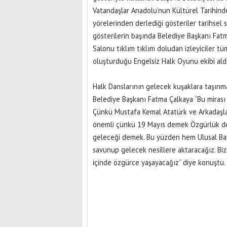
Vatandaşlar Anadolu’nun Kültürel Tarihinden
yörelerinden derlediği gösteriler tarihsel 
gösterilerin başında Belediye Başkanı Fatm
Salonu tıklım tıklım doludan izleyiciler t
oluşturduğu Engelsiz Halk Oyunu ekibi aldı
Halk Danslarının gelecek kuşaklara taşınm
Belediye Başkanı Fatma Çalkaya “Bu mirası 
Çünkü Mustafa Kemal Atatürk ve Arkadaşla
önemli çünkü 19 Mayıs demek Özgürlük de
geleceği demek. Bu yüzden hem Ulusal Bay
savunup gelecek nesillere aktaracağız. Biz
içinde özgürce yaşayacağız” diye konuştu.