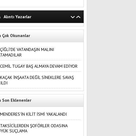
Alıntı Yazarlar
n Çok Okunanlar
ÇİĞLİ'DE VATANDAŞIN MALINI
ATAMADILAR
CEMİL TUGAY BAŞ ALMAYA DEVAM EDİYOR
KAÇAK İNŞAATA DEĞİL SİNEKLERE SAVAŞ
ILDI
n Son Eklenenler
MENDERES'İN KİLİT İSMİ YAKALANDI
TAKSİCİLERDEN ŞOFÖRLER ODASINA
ÜYÜK SUÇLAMA