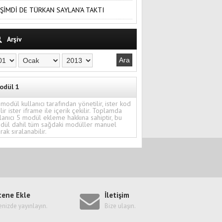
ŞİMDİ DE TÜRKAN SAYLAN'A TAKTI
Arşiv
odül 1
modül kullanıcı tarafından yönetilir, ister kod
ilir ister iframe ile içerik çekilir. Toplamda
lanıcı 5 modül ekleme hakkına sahiptir, bu
dül dahil tüm sağdaki modüller manuel
rak sıralanabilir.
tene Ekle
İletişim
enizde yayınlayın.
Bize ulaşın.