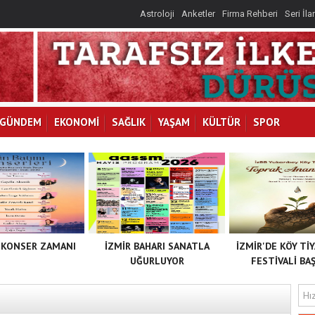
Astroloji
Anketler
Firma Rehberi
Seri İla
GÜNDEM
EKONOMİ
SAĞLIK
YAŞAM
KÜLTÜR
SPOR
 KONSER ZAMANI
İZMİR BAHARI SANATLA
İZMİR'DE KÖY Tİ
UĞURLUYOR
FESTİVALİ BAŞ