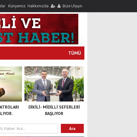
nlar
Künyemiz
Hakkımızda
Bize Ulaşın
TÜMÜ
YATROLARI
DİKİLİ- MİDİLLİ SEFERLERİ
LIYOR.
BAŞLIYOR