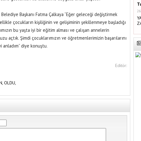
T
26
ova Belediye Başkanı Fatma Çalkaya “Eğer geleceği değiştirmek
Y
llikle çocukların kişiliğinin ve gelişiminin şekillenmeye başladığı
Z
ımızın bu yaşta iyi bir eğitim alması ve çalışan annelerin
u açtık. Şimdi çocuklarımızın ve öğretmenlerimizin başarılarını
iyi anladım” diye konuştu.
Editör:
N,
OLDU,