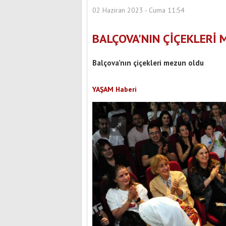
02 Haziran 2023 - Cuma 11:54
BALÇOVA'NIN ÇİÇEKLERİ
Balçova’nın çiçekleri mezun oldu
YAŞAM Haberi