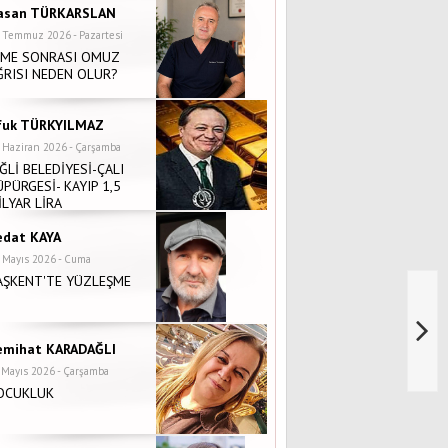
asan TÜRKARSLAN
 Temmuz 2026 - Pazartesi
NME SONRASI OMUZ
ĞRISI NEDEN OLUR?
fuk TÜRKYILMAZ
 Haziran 2026 - Çarşamba
İĞLİ BELEDİYESİ-ÇALI
ÜPÜRGESİ- KAYIP 1,5
İLYAR LİRA
edat KAYA
 Mayıs 2026 - Cuma
AŞKENT'TE YÜZLEŞME
emihat KARADAĞLI
 Mayıs 2026 - Çarşamba
OCUKLUK