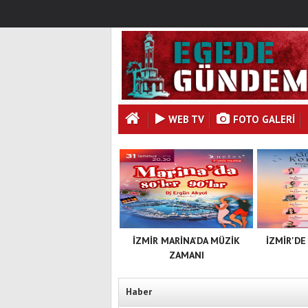
WEB TV
FOTO GALERI
İZMİR MARİNA'DA MÜZİK
İZMİR'DE
ZAMANI
Haber