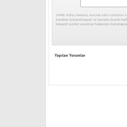
UYARI: Küfür, hakaret, rencide edici cümleler v
karakter kullanılmayan ve tamamı büyük harfl
hakaret içerikli yorumlar hakkında muhataplar
Yapılan Yorumlar