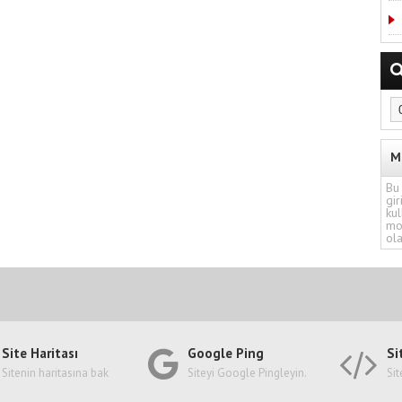
M
Bu 
gir
kul
mo
ola
Site Haritası
Google Ping
Si
Sitenin haritasına bak
Siteyi Google Pingleyin.
Sit