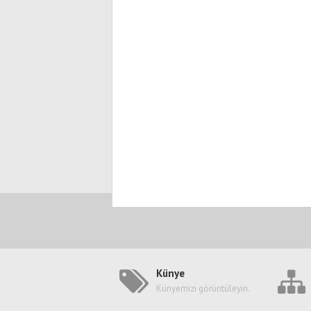
Künye
Künyemizi görüntüleyin.