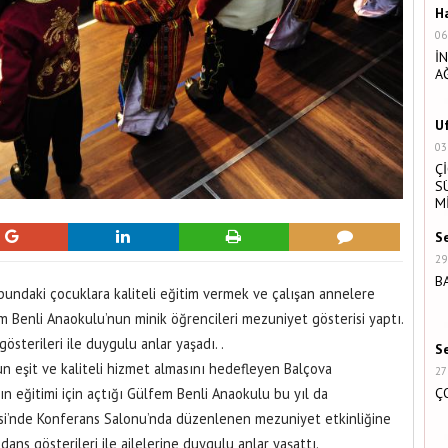
H
06
İ
A
U
03
Ç
S
M
S
29
B
ubundaki çocuklara kaliteli eğitim vermek ve çalışan annelere
 Benli Anaokulu’nun minik öğrencileri mezuniyet gösterisi yaptı.
gösterileri ile duygulu anlar yaşadı. .
S
n eşit ve kaliteli hizmet almasını hedefleyen Balçova
27
ın eğitimi için açtığı Gülfem Benli Anaokulu bu yıl da
Ç
esi’nde Konferans Salonu’nda düzenlenen mezuniyet etkinliğine
 dans gösterileri ile ailelerine duygulu anlar yaşattı.