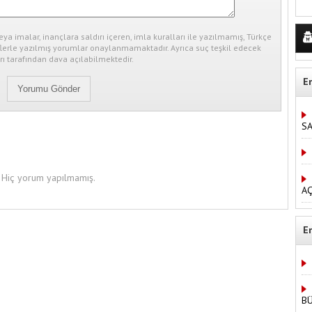
eya imalar, inançlara saldırı içeren, imla kuralları ile yazılmamış, Türkçe
erle yazılmış yorumlar onaylanmamaktadır. Ayrıca suç teşkil edecek
ı tarafından dava açılabilmektedir.
E
S
Hiç yorum yapılmamış.
AÇ
E
B