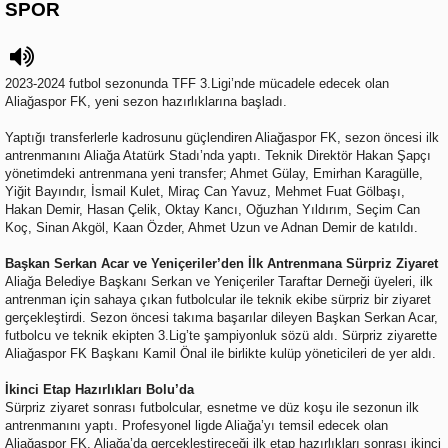
SPOR
2023-2024 futbol sezonunda TFF 3.Ligi’nde mücadele edecek olan
Aliağaspor FK, yeni sezon hazırlıklarına başladı.
Yaptığı transferlerle kadrosunu güçlendiren Aliağaspor FK, sezon öncesi ilk
antrenmanını Aliağa Atatürk Stadı’nda yaptı. Teknik Direktör Hakan Şapçı
yönetimdeki antrenmana yeni transfer; Ahmet Gülay, Emirhan Karagülle,
Yiğit Bayındır, İsmail Kulet, Miraç Can Yavuz, Mehmet Fuat Gölbaşı,
Hakan Demir, Hasan Çelik, Oktay Kancı, Oğuzhan Yıldırım, Seçim Can
Koç, Sinan Akgöl, Kaan Özder, Ahmet Uzun ve Adnan Demir de katıldı.
Başkan Serkan Acar ve Yeniçeriler’den İlk Antrenmana Sürpriz Ziyaret
Aliağa Belediye Başkanı Serkan ve Yeniçeriler Taraftar Derneği üyeleri, ilk
antrenman için sahaya çıkan futbolcular ile teknik ekibe sürpriz bir ziyaret
gerçekleştirdi. Sezon öncesi takıma başarılar dileyen Başkan Serkan Acar,
futbolcu ve teknik ekipten 3.Lig’te şampiyonluk sözü aldı. Sürpriz ziyarette
Aliağaspor FK Başkanı Kamil Önal ile birlikte kulüp yöneticileri de yer aldı.
İkinci Etap Hazırlıkları Bolu’da
Sürpriz ziyaret sonrası futbolcular, esnetme ve düz koşu ile sezonun ilk
antrenmanını yaptı. Profesyonel ligde Aliağa’yı temsil edecek olan
Aliağaspor FK, Aliağa’da gerçekleştireceği ilk etap hazırlıkları sonrası ikinci