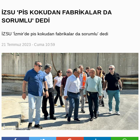
İZSU 'PİS KOKUDAN FABRİKALAR DA
SORUMLU' DEDİ
İZSU 'İzmir'de pis kokudan fabrikalar da sorumlu' dedi
21 Temmuz 2023 - Cuma 10:59