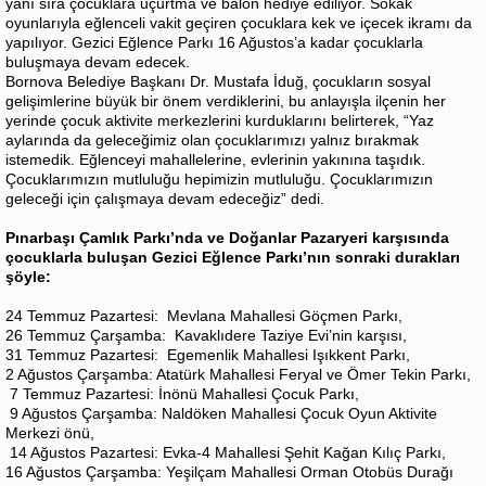
yanı sıra çocuklara uçurtma ve balon hediye ediliyor. Sokak
oyunlarıyla eğlenceli vakit geçiren çocuklara kek ve içecek ikramı da
yapılıyor. Gezici Eğlence Parkı 16 Ağustos’a kadar çocuklarla
buluşmaya devam edecek.
Bornova Belediye Başkanı Dr. Mustafa İduğ, çocukların sosyal
gelişimlerine büyük bir önem verdiklerini, bu anlayışla ilçenin her
yerinde çocuk aktivite merkezlerini kurduklarını belirterek, “Yaz
aylarında da geleceğimiz olan çocuklarımızı yalnız bırakmak
istemedik. Eğlenceyi mahallelerine, evlerinin yakınına taşıdık.
Çocuklarımızın mutluluğu hepimizin mutluluğu. Çocuklarımızın
geleceği için çalışmaya devam edeceğiz” dedi.
Pınarbaşı Çamlık Parkı’nda ve Doğanlar Pazaryeri karşısında
çocuklarla buluşan Gezici Eğlence Parkı’nın sonraki durakları
şöyle:
24 Temmuz Pazartesi: Mevlana Mahallesi Göçmen Parkı,
26 Temmuz Çarşamba: Kavaklıdere Taziye Evi’nin karşısı,
31 Temmuz Pazartesi: Egemenlik Mahallesi Işıkkent Parkı,
2 Ağustos Çarşamba: Atatürk Mahallesi Feryal ve Ömer Tekin Parkı,
7 Temmuz Pazartesi: İnönü Mahallesi Çocuk Parkı,
9 Ağustos Çarşamba: Naldöken Mahallesi Çocuk Oyun Aktivite
Merkezi önü,
14 Ağustos Pazartesi: Evka-4 Mahallesi Şehit Kağan Kılıç Parkı,
16 Ağustos Çarşamba: Yeşilçam Mahallesi Orman Otobüs Durağı