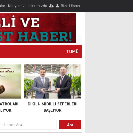
nlar
Künyemiz
Hakkımızda
Bize Ulaşın
TÜMÜ
YATROLARI
DİKİLİ- MİDİLLİ SEFERLERİ
LIYOR.
BAŞLIYOR