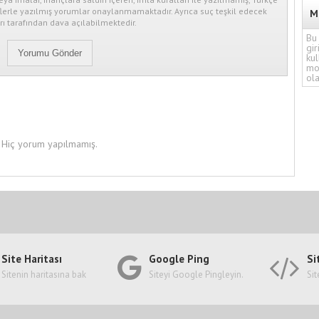
erle yazılmış yorumlar onaylanmamaktadır. Ayrıca suç teşkil edecek
M
ı tarafından dava açılabilmektedir.
Bu 
gir
kul
mo
ola
Hiç yorum yapılmamış.
Site Haritası
Google Ping
Si
Sitenin haritasına bak
Siteyi Google Pingleyin.
Sit