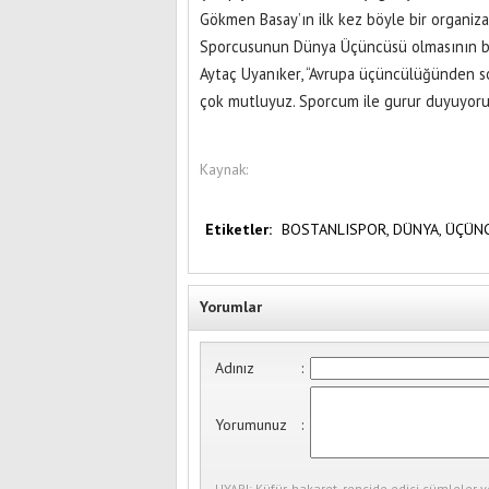
Gökmen Basay’ın ilk kez böyle bir organiza
Sporcusunun Dünya Üçüncüsü olmasının büy
Aytaç Uyanıker, “Avrupa üçüncülüğünden s
çok mutluyuz. Sporcum ile gurur duyuyorum
Kaynak:
Etiketler:
BOSTANLISPOR,
DÜNYA,
ÜÇÜN
Yorumlar
Adınız
:
Yorumunuz
:
UYARI: Küfür, hakaret, rencide edici cümleler v