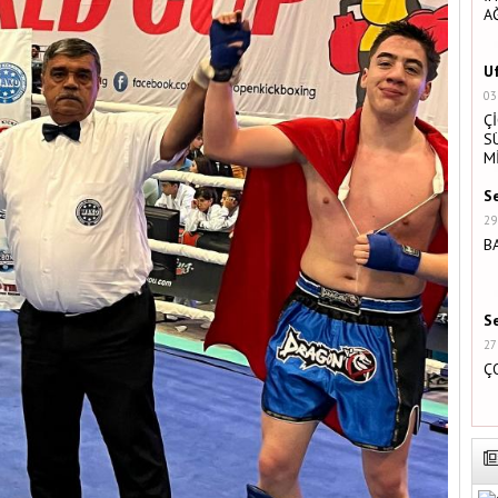
A
U
03
Ç
S
M
S
29
B
S
27
Ç