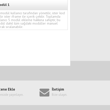
odül 1
modül kullanıcı tarafından yönetilir, ister kod
ilir ister iframe ile içerik çekilir. Toplamda
lanıcı 5 modül ekleme hakkına sahiptir, bu
dül dahil tüm sağdaki modüller manuel
rak sıralanabilir.
tene Ekle
İletişim
enizde yayınlayın.
Bize ulaşın.