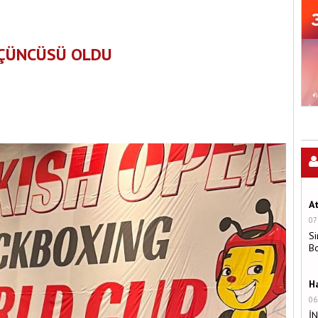
ÇÜNCÜSÜ OLDU
A
07
Si
B
H
06
İ