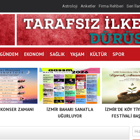
Astroloji
Anketler
Firma Rehberi
Seri İla
GÜNDEM
EKONOMİ
SAĞLIK
YAŞAM
KÜLTÜR
SPOR
 KONSER ZAMANI
İZMİR BAHARI SANATLA
İZMİR'DE KÖY Tİ
UĞURLUYOR
FESTİVALİ BAŞ