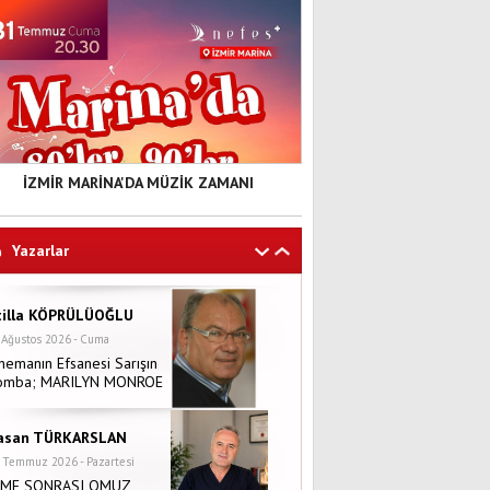
İZMİR MARİNA'DA MÜZİK ZAMANI
Yazarlar
tilla KÖPRÜLÜOĞLU
 Ağustos 2026 - Cuma
nemanın Efsanesi Sarışın
omba; MARILYN MONROE
asan TÜRKARSLAN
 Temmuz 2026 - Pazartesi
NME SONRASI OMUZ