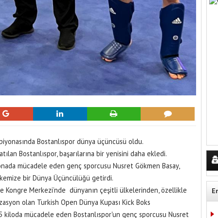
piyonasında Bostanlıspor dünya üçüncüsü oldu.
ılan Bostanlıspor, başarılarına bir yenisini daha ekledi.
yonada mücadele eden genç sporcusu Nusret Gökmen Basay,
lkemize bir Dünya Üçüncülüğü getirdi.
 Kongre Merkezi’nde dünyanın çeşitli ülkelerinden, özellikle
E
izasyon olan Turkish Open Dünya Kupası Kick Boks
5 kiloda mücadele eden Bostanlıspor'un genç sporcusu Nusret