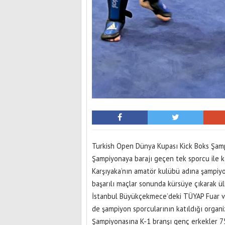
Turkish Open Dünya Kupası Kick Boks Şam
Şampiyonaya barajı geçen tek sporcu ile kat
Karşıyaka’nın amatör kulübü adına şampi
başarılı maçlar sonunda kürsüye çıkarak ü
İstanbul Büyükçekmece’deki TÜYAP Fuar ve
de şampiyon sporcularının katıldığı organ
Şampiyonasına K-1 branşı genç erkekler 7