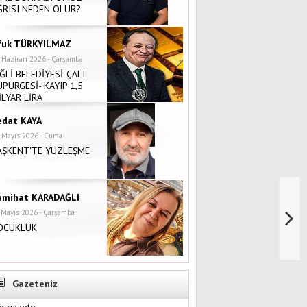
ĞRISI NEDEN OLUR?
fuk TÜRKYILMAZ
 Haziran 2026 - Çarşamba
İĞLİ BELEDİYESİ-ÇALI
ÜPÜRGESİ- KAYIP 1,5
İLYAR LİRA
edat KAYA
 Mayıs 2026 - Cuma
AŞKENT'TE YÜZLEŞME
emihat KARADAĞLI
 Mayıs 2026 - Çarşamba
OCUKLUK
Gazeteniz