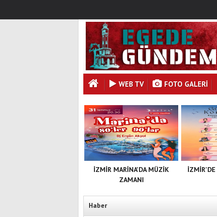
WEB TV
FOTO GALERI
İZMİR MARİNA'DA MÜZİK
İZMİR'DE
ZAMANI
Haber