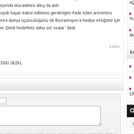
AÇ
syonda mücadelesi alkış da aldı.
ük başarı kabul edilmesi gerektiğini ifade eden antrenörü
V
onra dünya üçüncülüğünü de Bostanlıspor’a hediye ettiğimiz için
. Şimdi hedefimiz daha üst sıralar” dedi.
AN
Editör:
E
CÜSÜ,
OLDU,
Çİ
eya imalar, inançlara saldırı içeren, imla kuralları ile yazılmamış, Türkçe