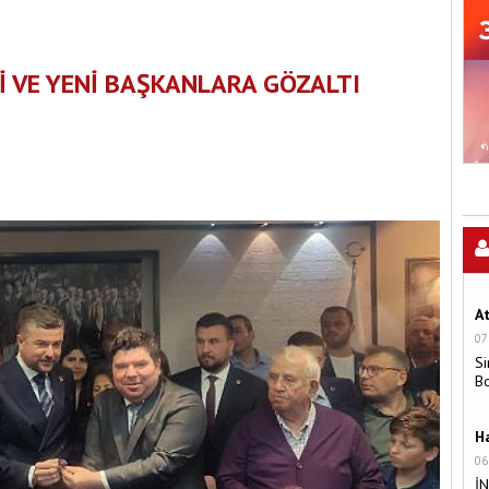
Kİ VE YENİ BAŞKANLARA GÖZALTI
A
07
Si
B
H
06
İ