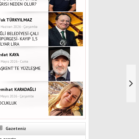
ĞRISI NEDEN OLUR?
fuk TÜRKYILMAZ
 Haziran 2026 - Çarşamba
İĞLİ BELEDİYESİ-ÇALI
ÜPÜRGESİ- KAYIP 1,5
İLYAR LİRA
edat KAYA
 Mayıs 2026 - Cuma
AŞKENT'TE YÜZLEŞME
emihat KARADAĞLI
 Mayıs 2026 - Çarşamba
OCUKLUK
Gazeteniz