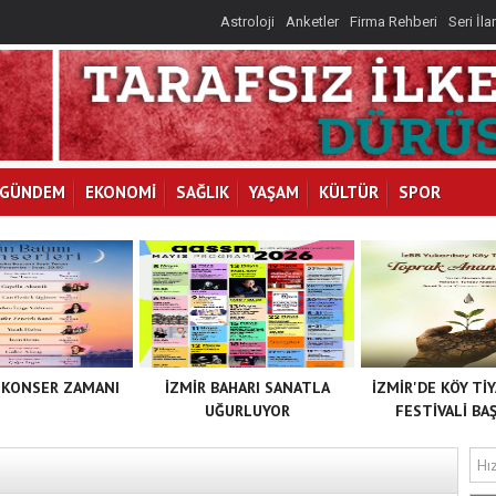
Astroloji
Anketler
Firma Rehberi
Seri İla
GÜNDEM
EKONOMİ
SAĞLIK
YAŞAM
KÜLTÜR
SPOR
 KONSER ZAMANI
İZMİR BAHARI SANATLA
İZMİR'DE KÖY Tİ
UĞURLUYOR
FESTİVALİ BAŞ