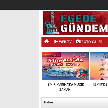
WEB TV
FOTO GALERI
İZMİR MARİNA'DA MÜZİK
İZMİR'DE
ZAMANI
Haber