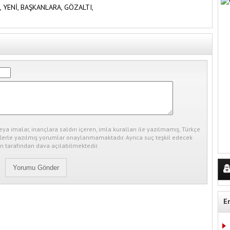
,
YENİ,
BAŞKANLARA,
GÖZALTI,
eya imalar, inançlara saldırı içeren, imla kuralları ile yazılmamış, Türkçe
erle yazılmış yorumlar onaylanmamaktadır. Ayrıca suç teşkil edecek
ı tarafından dava açılabilmektedir.
E