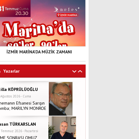
İZMİR MARİNA'DA MÜZİK ZAMANI
Yazarlar
tilla KÖPRÜLÜOĞLU
 Ağustos 2026 - Cuma
nemanın Efsanesi Sarışın
omba; MARILYN MONROE
asan TÜRKARSLAN
 Temmuz 2026 - Pazartesi
NME SONRASI OMUZ