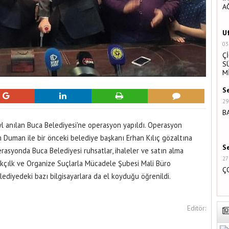
A
U
03
Ç
S
M
S
29
B
yl anılan Buca Belediyesi'ne operasyon yapıldı. Operasyon
Duman ile bir önceki belediye başkanı Erhan Kılıç gözaltına
S
rasyonda Buca Belediyesi ruhsatlar, ihaleler ve satın alma
27
kçılk ve Organize Suçlarla Mücadele Şubesi Mali Büro
Ç
lediyedeki bazı bilgisayarlara da el koyduğu öğrenildi.
Editör: