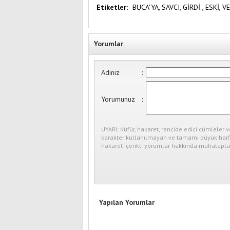
Etiketler:
BUCA'YA,
SAVCI,
GİRDİ.,
ESKİ,
VE
Yorumlar
Adınız
:
Yorumunuz
:
UYARI: Küfür, hakaret, rencide edici cümleler v
karakter kullanılmayan ve tamamı büyük harfl
hakaret içerikli yorumlar hakkında muhataplar
Yapılan Yorumlar