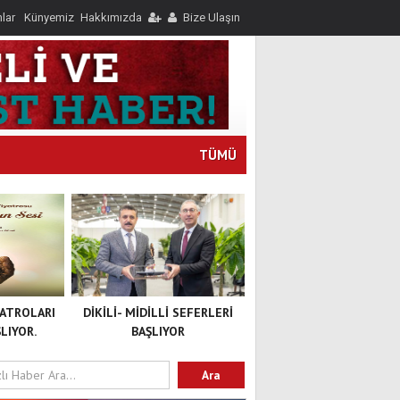
nlar
Künyemiz
Hakkımızda
Bize Ulaşın
TÜMÜ
YATROLARI
DİKİLİ- MİDİLLİ SEFERLERİ
LIYOR.
BAŞLIYOR