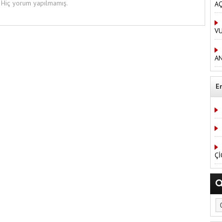
Hiç yorum yapılmamış.
AÇ
V
AN
E
Çİ