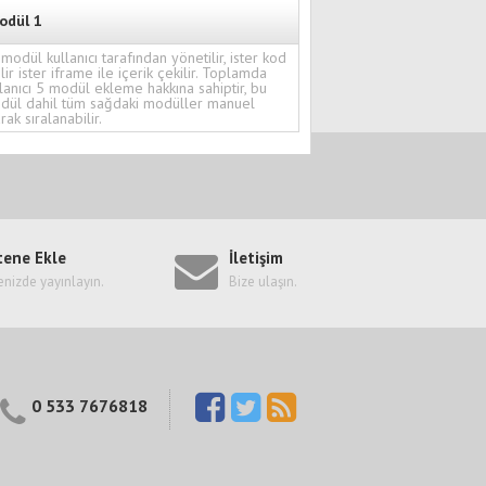
odül 1
modül kullanıcı tarafından yönetilir, ister kod
ilir ister iframe ile içerik çekilir. Toplamda
lanıcı 5 modül ekleme hakkına sahiptir, bu
dül dahil tüm sağdaki modüller manuel
rak sıralanabilir.
tene Ekle
İletişim
enizde yayınlayın.
Bize ulaşın.
0 533 7676818