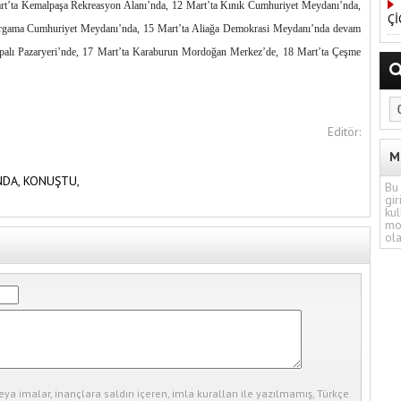
rt’ta Kemalpaşa Rekreasyon Alanı’nda, 12 Mart’ta Kınık Cumhuriyet Meydanı’nda,
Çİ
Bergama Cumhuriyet Meydanı’nda, 15 Mart’ta Aliağa Demokrasi Meydanı’nda devam
 Kapalı Pazaryeri’nde, 17 Mart’ta Karaburun Mordoğan Merkez’de, 18 Mart’ta Çeşme
Editör:
M
NDA,
KONUŞTU,
Bu 
gir
kul
mo
ola
eya imalar, inançlara saldırı içeren, imla kuralları ile yazılmamış, Türkçe