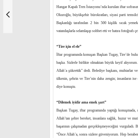
Hangar Kapalı Tren İstasyonu’nda kurulan iftar sofras
Okuroğlu, büyükşehir bürokratları, siyasi parti temsilci
Başkanlığı tarafından 2 bin 500 kişilik sıcak yemek
vatandaşlarla selamlaşıp sohbet etti ve hatıra fotoğrafı ç
“Tire için el ele”
İftar programında konuşan Başkan Tugay, Tire’de bulun
başka. Sizlerle birlikte olmaktan büyük keyif alıyorum.
Allah’a şükrettik” dedi. Belediye başkanı, muhtarlar ve
ülkenin, şehrin ve Tire’nin daha zengin; insanların is
diye konuştu.
“Dilemek iyidir ama emek şart”
Başkan Tugay, iftar programında yaptığı konuşmada, mü
Allah’tan şehre bereket, insanlara sağlık, huzur ve m
başarının çalışmadan gerçekleşmeyeceğini vurguladı. Bi
“Önce Allah’a, sonra sizlere güveniyorum. Hep beraber ç