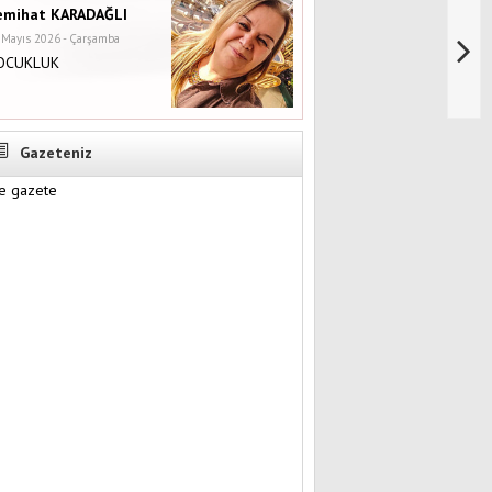
emihat KARADAĞLI
 Mayıs 2026 - Çarşamba
OCUKLUK
Gazeteniz