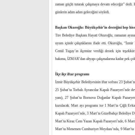
zaman güçlü tutarak çalışmaya devam edeceğiz” dedi. Baş
günlerin adım adım geleceğini söyledi.
Başkan Okuroğlu: Büyükşehir’in desteğini hep hiss
Tire Belediye Başkanı Hayati Okuroğlu, ramazan ayının b
uyum içinde çalıştıklarını ifade etti. Okuroğlu, “İzmir
Cemil Tugay’ın ilçemize verdiği destek için teşekk
bakıma, İZMAR’dan altyapı çalışmalarına kadar pek çok 
İlçe ilçe iftar programı
İzmir Büyükşehir Belediyesinin iftar sofrası 23 Şubat
25 Şubat’ta Torbalı Ayrancılar Kapalı Pazaryeri’nde
yanı), 27 Şubat’ta Bornova Doğanlar Kapalı Pazaryer
kurulacak. Mart ayı programı ise 1 Mart’ta Çiğli Evka
Kapalı Pazaryeri’nde, 3 Mart’ta Güzelbahçe Belediye 
Mart’ta Kiraz Cem Yazan Kapalı Pazaryeri’nde, 6 Mart’
Mart’ta Menemen Cumhuriyet Meydanı’nda, 9 Mart’ta Se