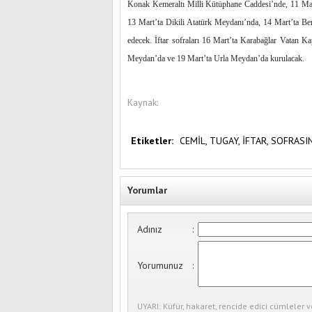
Konak Kemeraltı Milli Kütüphane Caddesi’nde, 11 Ma
13 Mart’ta Dikili Atatürk Meydanı’nda, 14 Mart’ta 
edecek. İftar sofraları 16 Mart’ta Karabağlar Vatan
Meydan’da ve 19 Mart’ta Urla Meydan’da kurulacak.
Kaynak:
Etiketler:
CEMİL,
TUGAY,
İFTAR,
SOFRASI
Yorumlar
Adınız
:
Yorumunuz
:
UYARI: Küfür, hakaret, rencide edici cümleler v