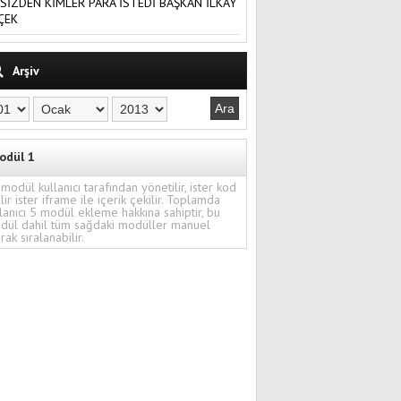
SİZDEN KİMLER PARA İSTEDİ BAŞKAN İLKAY
ÇEK
Arşiv
odül 1
modül kullanıcı tarafından yönetilir, ister kod
ilir ister iframe ile içerik çekilir. Toplamda
lanıcı 5 modül ekleme hakkına sahiptir, bu
dül dahil tüm sağdaki modüller manuel
rak sıralanabilir.