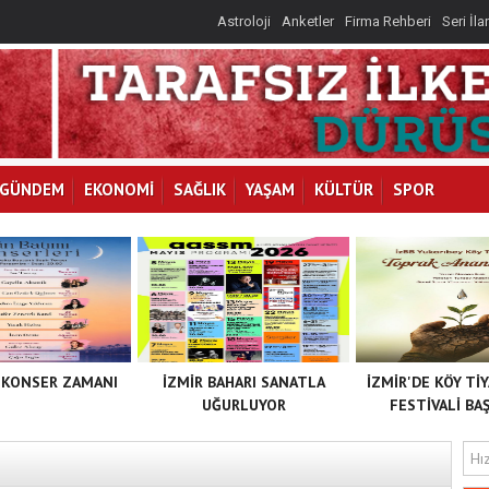
Astroloji
Anketler
Firma Rehberi
Seri İla
İLKAY
I
GÜNDEM
EKONOMİ
SAĞLIK
YAŞAM
KÜLTÜR
SPOR
 KONSER ZAMANI
İZMİR BAHARI SANATLA
İZMİR'DE KÖY Tİ
UĞURLUYOR
FESTİVALİ BAŞ