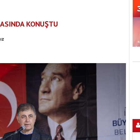
RASINDA KONUŞTU
ız