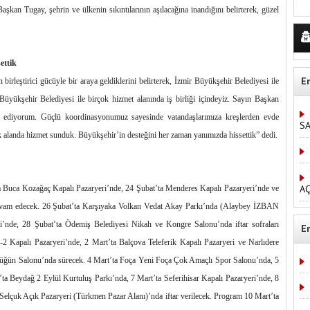
kan Tugay, şehrin ve ülkenin sıkıntılarının aşılacağına inandığını belirterek, güzel
ettik
E
irleştirici gücüyle bir araya geldiklerini belirterek, İzmir Büyükşehir Belediyesi ile
 Büyükşehir Belediyesi ile birçok hizmet alanında iş birliği içindeyiz. Sayın Başkan
ür ediyorum. Güçlü koordinasyonumuz sayesinde vatandaşlarımıza kreşlerden evde
S
alanda hizmet sunduk. Büyükşehir’in desteğini her zaman yanımızda hissettik” dedi.
AÇ
’ta Buca Kozağaç Kapalı Pazaryeri’nde, 24 Şubat’ta Menderes Kapalı Pazaryeri’nde ve
 devam edecek. 26 Şubat’ta Karşıyaka Volkan Vedat Akay Parkı’nda (Alaybey İZBAN
i’nde, 28 Şubat’ta Ödemiş Belediyesi Nikah ve Kongre Salonu’nda iftar sofraları
E
-2 Kapalı Pazaryeri’nde, 2 Mart’ta Balçova Teleferik Kapalı Pazaryeri ve Narlıdere
Düğün Salonu’nda sürecek. 4 Mart’ta Foça Yeni Foça Çok Amaçlı Spor Salonu’nda, 5
ta Beydağ 2 Eylül Kurtuluş Parkı’nda, 7 Mart’ta Seferihisar Kapalı Pazaryeri’nde, 8
lçuk Açık Pazaryeri (Türkmen Pazar Alanı)’nda iftar verilecek. Program 10 Mart’ta