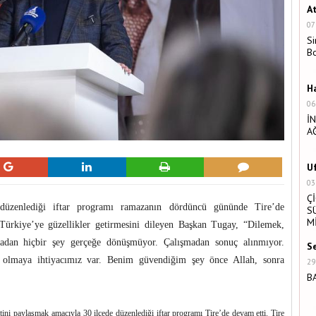
A
07
Si
B
H
06
İ
A
U
03
Ç
e düzenlediği iftar programı ramazanın dördüncü gününde Tire’de
S
M
 Türkiye’ye güzellikler getirmesini dileyen Başkan Tugay, “Dilemek,
adan hiçbir şey gerçeğe dönüşmüyor. Çalışmadan sonuç alınmıyor.
S
 olmaya ihtiyacımız var. Benim güvendiğim şey önce Allah, sonra
29
B
ini paylaşmak amacıyla 30 ilçede düzenlediği iftar programı Tire’de devam etti. Tire