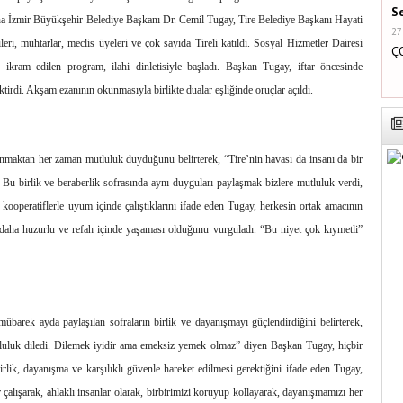
S
ına İzmir Büyükşehir Belediye Başkanı Dr. Cemil Tugay, Tire Belediye Başkanı Hayati
27
leri, muhtarlar, meclis üyeleri ve çok sayıda Tireli katıldı. Sosyal Hizmetler Dairesi
Ç
 ikram edilen program, ilahi dinletisiyle başladı. Başkan Tugay, iftar öncesinde
ektirdi. Akşam ezanının okunmasıyla birlikte dualar eşliğinde oruçlar açıldı.
maktan her zaman mutluluk duyduğunu belirterek, “Tire’nin havası da insanı da bir
 Bu birlik ve beraberlik sofrasında aynı duyguları paylaşmak bizlere mutluluk verdi,
 kooperatiflerle uyum içinde çalıştıklarını ifade eden Tugay, herkesin ortak amacının
e daha huzurlu ve refah içinde yaşaması olduğunu vurguladı. “Bu niyet çok kıymetli”
barek ayda paylaşılan sofraların birlik ve dayanışmayı güçlendirdiğini belirterek,
utluluk diledi. Dilemek iyidir ama emeksiz yemek olmaz” diyen Başkan Tugay, hiçbir
rlik, dayanışma ve karşılıklı güvenle hareket edilmesi gerektiğini ifade eden Tugay,
alışarak, ahlaklı insanlar olarak, birbirimizi koruyup kollayarak, dayanışmamızı her