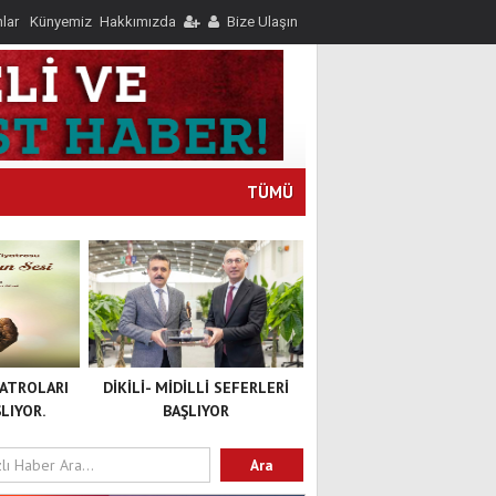
nlar
Künyemiz
Hakkımızda
Bize Ulaşın
TÜMÜ
YATROLARI
DİKİLİ- MİDİLLİ SEFERLERİ
LIYOR.
BAŞLIYOR