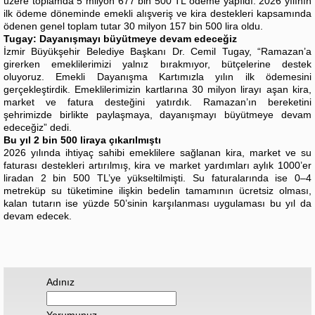
üzere toplamda 5 milyon 677 bin 500 TL ödeme yapıldı. 2026 yılının
ilk ödeme döneminde emekli alışveriş ve kira destekleri kapsamında
ödenen genel toplam tutar 30 milyon 157 bin 500 lira oldu.
Tugay: Dayanışmayı büyütmeye devam edeceğiz
İzmir Büyükşehir Belediye Başkanı Dr. Cemil Tugay, “Ramazan’a
girerken emeklilerimizi yalnız bırakmıyor, bütçelerine destek
oluyoruz. Emekli Dayanışma Kartımızla yılın ilk ödemesini
gerçekleştirdik. Emeklilerimizin kartlarına 30 milyon lirayı aşan kira,
market ve fatura desteğini yatırdık. Ramazan’ın bereketini
şehrimizde birlikte paylaşmaya, dayanışmayı büyütmeye devam
edeceğiz” dedi.
Bu yıl 2 bin 500 liraya çıkarılmıştı
2026 yılında ihtiyaç sahibi emeklilere sağlanan kira, market ve su
faturası destekleri artırılmış, kira ve market yardımları aylık 1000’er
liradan 2 bin 500 TL’ye yükseltilmişti. Su faturalarında ise 0–4
metreküp su tüketimine ilişkin bedelin tamamının ücretsiz olması,
kalan tutarın ise yüzde 50’sinin karşılanması uygulaması bu yıl da
devam edecek.
Adınız