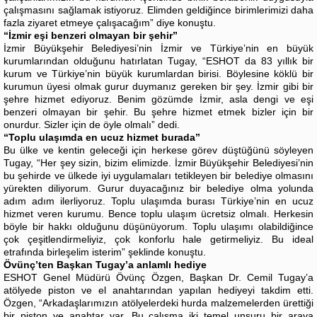
çalışmasını sağlamak istiyoruz. Elimden geldiğince birimlerimizi daha
fazla ziyaret etmeye çalışacağım” diye konuştu.
“İzmir eşi benzeri olmayan bir şehir”
İzmir Büyükşehir Belediyesi’nin İzmir ve Türkiye’nin en büyük
kurumlarından olduğunu hatırlatan Tugay, “ESHOT da 83 yıllık bir
kurum ve Türkiye’nin büyük kurumlardan birisi. Böylesine köklü bir
kurumun üyesi olmak gurur duymanız gereken bir şey. İzmir gibi bir
şehre hizmet ediyoruz. Benim gözümde İzmir, asla dengi ve eşi
benzeri olmayan bir şehir. Bu şehre hizmet etmek bizler için bir
onurdur. Sizler için de öyle olmalı” dedi.
“Toplu ulaşımda en ucuz hizmet burada”
Bu ülke ve kentin geleceği için herkese görev düştüğünü söyleyen
Tugay, “Her şey sizin, bizim elimizde. İzmir Büyükşehir Belediyesi’nin
bu şehirde ve ülkede iyi uygulamaları tetikleyen bir belediye olmasını
yürekten diliyorum. Gurur duyacağınız bir belediye olma yolunda
adım adım ilerliyoruz. Toplu ulaşımda burası Türkiye’nin en ucuz
hizmet veren kurumu. Bence toplu ulaşım ücretsiz olmalı. Herkesin
böyle bir hakkı olduğunu düşünüyorum. Toplu ulaşımı olabildiğince
çok çeşitlendirmeliyiz, çok konforlu hale getirmeliyiz. Bu ideal
etrafında birleşelim isterim” şeklinde konuştu.
Övünç’ten Başkan Tugay’a anlamlı hediye
ESHOT Genel Müdürü Övünç Özgen, Başkan Dr. Cemil Tugay’a
atölyede piston ve el anahtarından yapılan hediyeyi takdim etti.
Özgen, “Arkadaşlarımızın atölyelerdeki hurda malzemelerden ürettiği
bir piston ve anahtar var. Bu çalışma iki temel unsuru bir araya