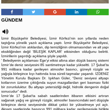
GÜNDEM
İzmir Büyükşehir Belediyesi, İzmir Körfezi'nin son yıllarda neden
taştığına yönelik yazılı açıklama yaptı. İzmir Büyükşehir Belediyesi,
İzmir Körfezi'nin atıklardan, dip temizliğinin olmamasından ve alt yapı
eksikliğinden değil 'BİLEŞİK KAPLAR' etkisinden olduğunu belirtti.
İzmirlilerin şaşırdığı açıklama şöyle yapıldı.
' Belediyenin açıklaması Ege’yi etkisi altına alan düşük basınç sistemi
İzmir’de deniz seviyesini 85 santimetreye kadar yükseltti. 17 Şubat’ta
991 milibara kadar gerileyen atmosfer basıncı, güneyli rüzgâr ve
yağışla birleşince kıyı hattında kısa süreli taşmalar yaşandı. İZDENİZ
Yönetim Kurulu Başkanı Dr. Işıkhan Güler, “Deniz seviyesi altyapı
kotlarının üzerine çıktığında suyun mazgallardan geri basması fiziki
bir zorunluluktur. Bu altyapı yetersizliği değil, hidrolik dengenin doğal
sonucudur” dedi.
İzmir’de 17 Şubat’ta sabah saatlerinden itibaren etkisini artıran
sağanak yağış ve güneyli rüzgâr, atmosfer basıncındaki sert düşüşle
birleşince deniz seviyesinde dikkat çekici bir yükselmeye yol açtı.
Akşam saatlerinde basıncın 991 milibara kadar gerilemesiyle birlikte