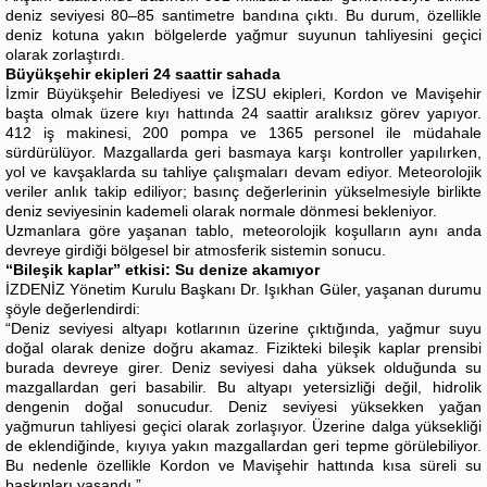
deniz seviyesi 80–85 santimetre bandına çıktı. Bu durum, özellikle
deniz kotuna yakın bölgelerde yağmur suyunun tahliyesini geçici
olarak zorlaştırdı.
Büyükşehir ekipleri 24 saattir sahada
İzmir Büyükşehir Belediyesi ve İZSU ekipleri, Kordon ve Mavişehir
başta olmak üzere kıyı hattında 24 saattir aralıksız görev yapıyor.
412 iş makinesi, 200 pompa ve 1365 personel ile müdahale
sürdürülüyor. Mazgallarda geri basmaya karşı kontroller yapılırken,
yol ve kavşaklarda su tahliye çalışmaları devam ediyor. Meteorolojik
veriler anlık takip ediliyor; basınç değerlerinin yükselmesiyle birlikte
deniz seviyesinin kademeli olarak normale dönmesi bekleniyor.
Uzmanlara göre yaşanan tablo, meteorolojik koşulların aynı anda
devreye girdiği bölgesel bir atmosferik sistemin sonucu.
“Bileşik kaplar” etkisi: Su denize akamıyor
İZDENİZ Yönetim Kurulu Başkanı Dr. Işıkhan Güler, yaşanan durumu
şöyle değerlendirdi:
“Deniz seviyesi altyapı kotlarının üzerine çıktığında, yağmur suyu
doğal olarak denize doğru akamaz. Fizikteki bileşik kaplar prensibi
burada devreye girer. Deniz seviyesi daha yüksek olduğunda su
mazgallardan geri basabilir. Bu altyapı yetersizliği değil, hidrolik
dengenin doğal sonucudur. Deniz seviyesi yüksekken yağan
yağmurun tahliyesi geçici olarak zorlaşıyor. Üzerine dalga yüksekliği
de eklendiğinde, kıyıya yakın mazgallardan geri tepme görülebiliyor.
Bu nedenle özellikle Kordon ve Mavişehir hattında kısa süreli su
baskınları yaşandı.”