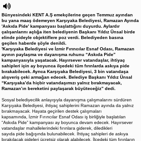
Bünyesindeki KENT A.Ş emekçilerine geçen Temmuz ayından
bu yana maaş ödemeyen Karşıyaka Belediyesi, Ramazan Ayında
'Askıda Pide' kampanyası başlattığını duyurdu. Aylardır
çalışanlarını açlığa iten belediyenin Başkanı Yıldız Ünsal birde
elinde pideyle objektiflere poz verdi. Belediyeden basına
geçilen haberde şöyle denildi.
'Karşıyaka Belediyesi ve İzmir Fırıncılar Esnaf Odası,
Ramazan
ayının paylaşma ve dayanışma ruhunu “Askıda Pide”
kampanyasıyla yaşatacak. Hayırsever vatandaşlar, ihtiyaç
sahipleri için ay boyunca ilçedeki tüm fırınlarda askıya pide
bırakabilecek. Ayrıca Karşıyaka Belediyesi, 3 bin vatandaşa
alışveriş çeki armağan edecek. Belediye Başkanı Yıldız Ünsal
“Karşıyaka’da hiçbir vatandaşımızı yalnız bırakmayacak,
Ramazan’ın bereketini paylaşarak büyüteceğiz” dedi.
Sosyal belediyecilik anlayışıyla dayanışma çalışmalarını sürdüren
Karşıyaka Belediyesi, ihtiyaç sahiplerini Ramazan ayında da yalnız
bırakmayacak. Hayata geçirilen destek çalışmaları
kapsamında, İzmir Fırıncılar Esnaf Odası iş birliğiyle başlatılan
“Askıda Pide” kampanyası ay boyunca devam edecek. Hayırsever
vatandaşlar mahallelerindeki fırınlara giderek, diledikleri
sayıda pide bağışında bulunabilecek. İhtiyaç sahipleri de askıya
bırakılacak pideleri ücretsiz olarak alabilecek. İlçedeki tüm fırınların