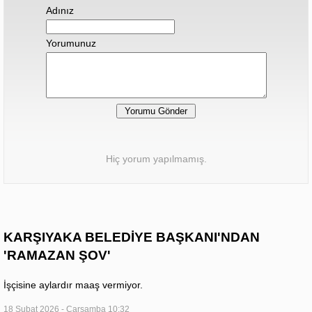
Adınız
Yorumunuz
Hiç yorum yapılmamış.
KARŞIYAKA BELEDİYE BAŞKANI'NDAN
'RAMAZAN ŞOV'
İşçisine aylardır maaş vermiyor.
18 Şubat 2026 - Çarşamba 10:32