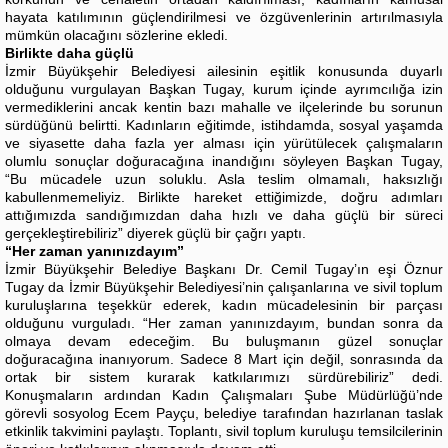
hayata katılımının güçlendirilmesi ve özgüvenlerinin artırılmasıyla
mümkün olacağını sözlerine ekledi.
Birlikte daha güçlü
İzmir Büyükşehir Belediyesi ailesinin eşitlik konusunda duyarlı
olduğunu vurgulayan Başkan Tugay, kurum içinde ayrımcılığa izin
vermediklerini ancak kentin bazı mahalle ve ilçelerinde bu sorunun
sürdüğünü belirtti. Kadınların eğitimde, istihdamda, sosyal yaşamda
ve siyasette daha fazla yer alması için yürütülecek çalışmaların
olumlu sonuçlar doğuracağına inandığını söyleyen Başkan Tugay,
“Bu mücadele uzun soluklu. Asla teslim olmamalı, haksızlığı
kabullenmemeliyiz. Birlikte hareket ettiğimizde, doğru adımları
attığımızda sandığımızdan daha hızlı ve daha güçlü bir süreci
gerçekleştirebiliriz” diyerek güçlü bir çağrı yaptı.
“Her zaman yanınızdayım”
İzmir Büyükşehir Belediye Başkanı Dr. Cemil Tugay’ın eşi Öznur
Tugay da İzmir Büyükşehir Belediyesi’nin çalışanlarına ve sivil toplum
kuruluşlarına teşekkür ederek, kadın mücadelesinin bir parçası
olduğunu vurguladı. “Her zaman yanınızdayım, bundan sonra da
olmaya devam edeceğim. Bu buluşmanın güzel sonuçlar
doğuracağına inanıyorum. Sadece 8 Mart için değil, sonrasında da
ortak bir sistem kurarak katkılarımızı sürdürebiliriz” dedi.
Konuşmaların ardından Kadın Çalışmaları Şube Müdürlüğü’nde
görevli sosyolog Ecem Payçu, belediye tarafından hazırlanan taslak
etkinlik takvimini paylaştı. Toplantı, sivil toplum kuruluşu temsilcilerinin