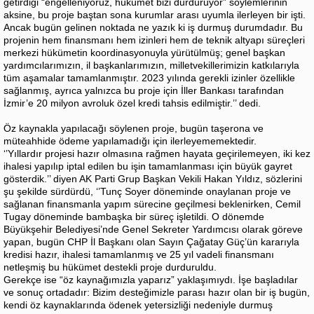
getirdiği “engelleniyoruz, hükümet bizi durduruyor” söylemlerinin
aksine, bu proje baştan sona kurumlar arası uyumla ilerleyen bir işti.
Ancak bugün gelinen noktada ne yazık ki iş durmuş durumdadır. Bu
projenin hem finansmanı hem izinleri hem de teknik altyapı süreçleri
merkezi hükümetin koordinasyonuyla yürütülmüş; genel başkan
yardımcılarımızın, il başkanlarımızın, milletvekillerimizin katkılarıyla
tüm aşamalar tamamlanmıştır. 2023 yılında gerekli izinler özellikle
sağlanmış, ayrıca yalnızca bu proje için İller Bankası tarafından
İzmir’e 20 milyon avroluk özel kredi tahsis edilmiştir.’’ dedi.
Öz kaynakla yapılacağı söylenen proje, bugün taşerona ve
müteahhide ödeme yapılamadığı için ilerleyememektedir.
‘’Yıllardır projesi hazır olmasına rağmen hayata geçirilemeyen, iki kez
ihalesi yapılıp iptal edilen bu işin tamamlanması için büyük gayret
gösterdik.’’ diyen AK Parti Grup Başkan Vekili Hakan Yıldız, sözlerini
şu şekilde sürdürdü, ‘’Tunç Soyer döneminde onaylanan proje ve
sağlanan finansmanla yapım sürecine geçilmesi beklenirken, Cemil
Tugay döneminde bambaşka bir süreç işletildi. O dönemde
Büyükşehir Belediyesi’nde Genel Sekreter Yardımcısı olarak göreve
yapan, bugün CHP İl Başkanı olan Sayın Çağatay Güç’ün kararıyla
kredisi hazır, ihalesi tamamlanmış ve 25 yıl vadeli finansmanı
netleşmiş bu hükümet destekli proje durduruldu.
Gerekçe ise “öz kaynağımızla yaparız” yaklaşımıydı. İşe başladılar
ve sonuç ortadadır: Bizim desteğimizle parası hazır olan bir iş bugün,
kendi öz kaynaklarında ödenek yetersizliği nedeniyle durmuş