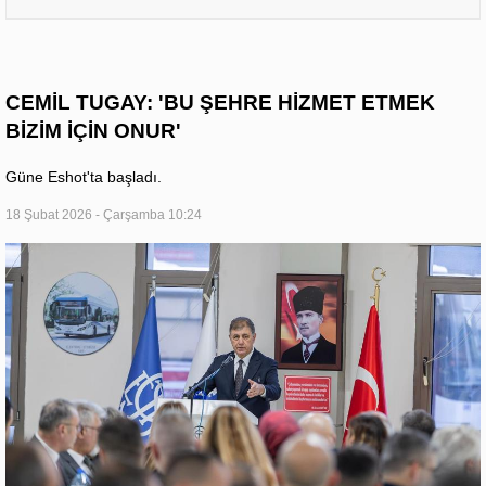
CEMİL TUGAY: 'BU ŞEHRE HİZMET ETMEK
BİZİM İÇİN ONUR'
Güne Eshot'ta başladı.
18 Şubat 2026 - Çarşamba 10:24