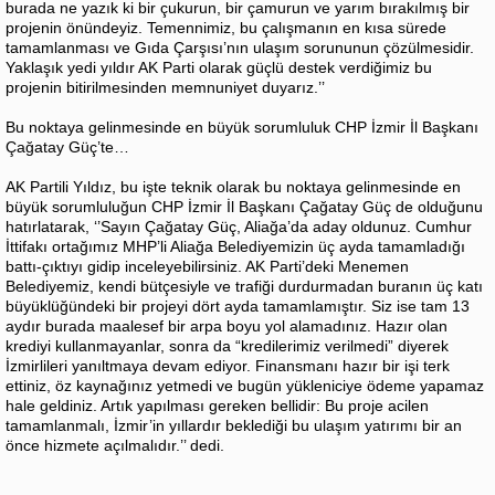
burada ne yazık ki bir çukurun, bir çamurun ve yarım bırakılmış bir
projenin önündeyiz. Temennimiz, bu çalışmanın en kısa sürede
tamamlanması ve Gıda Çarşısı’nın ulaşım sorununun çözülmesidir.
Yaklaşık yedi yıldır AK Parti olarak güçlü destek verdiğimiz bu
projenin bitirilmesinden memnuniyet duyarız.’’
Bu noktaya gelinmesinde en büyük sorumluluk CHP İzmir İl Başkanı
Çağatay Güç’te…
AK Partili Yıldız, bu işte teknik olarak bu noktaya gelinmesinde en
büyük sorumluluğun CHP İzmir İl Başkanı Çağatay Güç de olduğunu
hatırlatarak, ‘’Sayın Çağatay Güç, Aliağa’da aday oldunuz. Cumhur
İttifakı ortağımız MHP’li Aliağa Belediyemizin üç ayda tamamladığı
battı-çıktıyı gidip inceleyebilirsiniz. AK Parti’deki Menemen
Belediyemiz, kendi bütçesiyle ve trafiği durdurmadan buranın üç katı
büyüklüğündeki bir projeyi dört ayda tamamlamıştır. Siz ise tam 13
aydır burada maalesef bir arpa boyu yol alamadınız. Hazır olan
krediyi kullanmayanlar, sonra da “kredilerimiz verilmedi” diyerek
İzmirlileri yanıltmaya devam ediyor. Finansmanı hazır bir işi terk
ettiniz, öz kaynağınız yetmedi ve bugün yükleniciye ödeme yapamaz
hale geldiniz. Artık yapılması gereken bellidir: Bu proje acilen
tamamlanmalı, İzmir’in yıllardır beklediği bu ulaşım yatırımı bir an
önce hizmete açılmalıdır.’’ dedi.