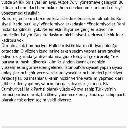
yüzde 24'lük bir siyasi anlayış, yüzde 76'yı yönetmeye çalışıyor. Bu
iktidarın hem idari hem hukuki hem de ekonomik anlamda ülkeyi
yönetemediği aşikâr.
Bu süreçten sonra bizce en kısa sürede erken seçim olmalıdır. Bu
siyasi irade bu ülkeyi yönetemiyor arkadaşlar. Yönetemiyorlar. Yani
hiçbir karşılıkları yok. Ne emekli istiyor ne gençler istiyor ne
emekçiler istiyor. Bu arkadaşların hiçbir siyasi kadrosu, hiçbir idari
kadrosu yok.
Ülkenin artık Cumhuriyet Halk Partisi iktidarına ihtiyacı olduğu
ortadadır. O yüzden kendilerine erken seçim yapmalarını tavsiye
ediyoruz. Şurada şantiye alanına gidip fotoğraf çektirerek; “Yok
buraya su bastı” diyerek iklim krizinden kaynaklı denizin
yükselmesini görmezden gelerek, İstanbul'da siyaset yapan siyasi
anlayışlarını hiçbir yere vardıramayacaklarını bilmeleri gerekiyor.
Arkadaşlar, bu insanlar ülkenin hiçbir yerine yatırım yapmadıkları
gibi eskiden yapılmış yatırımları da satıyorlar şu anda. Biz
Cumhuriyet Halk Partisi olarak yüzde 40 oya sahip Türkiye'nin
birinci partisi olarak, bu ülkeyi yönetecek en iyi kadroya sahip parti
olarak artık erken seçim vakti diyoruz.