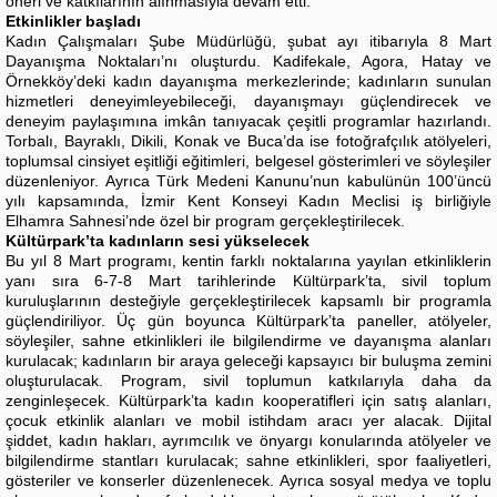
öneri ve katkılarının alınmasıyla devam etti.
Etkinlikler başladı
Kadın Çalışmaları Şube Müdürlüğü, şubat ayı itibarıyla 8 Mart
Dayanışma Noktaları’nı oluşturdu. Kadifekale, Agora, Hatay ve
Örnekköy’deki kadın dayanışma merkezlerinde; kadınların sunulan
hizmetleri deneyimleyebileceği, dayanışmayı güçlendirecek ve
deneyim paylaşımına imkân tanıyacak çeşitli programlar hazırlandı.
Torbalı, Bayraklı, Dikili, Konak ve Buca’da ise fotoğrafçılık atölyeleri,
toplumsal cinsiyet eşitliği eğitimleri, belgesel gösterimleri ve söyleşiler
düzenleniyor. Ayrıca Türk Medeni Kanunu’nun kabulünün 100’üncü
yılı kapsamında, İzmir Kent Konseyi Kadın Meclisi iş birliğiyle
Elhamra Sahnesi’nde özel bir program gerçekleştirilecek.
Kültürpark’ta kadınların sesi yükselecek
Bu yıl 8 Mart programı, kentin farklı noktalarına yayılan etkinliklerin
yanı sıra 6-7-8 Mart tarihlerinde Kültürpark’ta, sivil toplum
kuruluşlarının desteğiyle gerçekleştirilecek kapsamlı bir programla
güçlendiriliyor. Üç gün boyunca Kültürpark’ta paneller, atölyeler,
söyleşiler, sahne etkinlikleri ile bilgilendirme ve dayanışma alanları
kurulacak; kadınların bir araya geleceği kapsayıcı bir buluşma zemini
oluşturulacak. Program, sivil toplumun katkılarıyla daha da
zenginleşecek. Kültürpark’ta kadın kooperatifleri için satış alanları,
çocuk etkinlik alanları ve mobil istihdam aracı yer alacak. Dijital
şiddet, kadın hakları, ayrımcılık ve önyargı konularında atölyeler ve
bilgilendirme stantları kurulacak; sahne etkinlikleri, spor faaliyetleri,
gösteriler ve konserler düzenlenecek. Ayrıca sosyal medya ve toplu