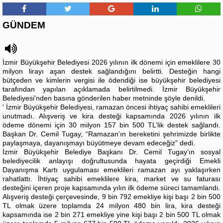
GÜNDEM
İzmir Büyükşehir Belediyesi 2026 yılının ilk dönemi için emeklilere 30
milyon lirayı aşan destek sağlandığını belirtti. Desteğin hangi
bütçeden ve kimlerin vergisi ile ödendiği ise büyükşehir belediyesi
tarafından yapılan açıklamada belirtilmedi. İzmir Büyükşehir
Belediyesi'nden basına gönderilen haber metninde şöyle denildi.
' İzmir Büyükşehir Belediyesi, ramazan öncesi ihtiyaç sahibi emeklileri
unutmadı. Alışveriş ve kira desteği kapsamında 2026 yılının ilk
ödeme dönemi için 30 milyon 157 bin 500 TL’lik destek sağlandı.
Başkan Dr. Cemil Tugay, “Ramazan’ın bereketini şehrimizde birlikte
paylaşmaya, dayanışmayı büyütmeye devam edeceğiz” dedi.
İzmir Büyükşehir Belediye Başkanı Dr. Cemil Tugay’ın sosyal
belediyecilik anlayışı doğrultusunda hayata geçirdiği Emekli
Dayanışma Kartı uygulaması emeklileri ramazan ayı yaklaşırken
rahatlattı. İhtiyaç sahibi emeklilere kira, market ve su faturası
desteğini içeren proje kapsamında yılın ilk ödeme süreci tamamlandı.
Alışveriş desteği çerçevesinde, 9 bin 792 emekliye kişi başı 2 bin 500
TL olmak üzere toplamda 24 milyon 480 bin lira, kira desteği
kapsamında ise 2 bin 271 emekliye yine kişi başı 2 bin 500 TL olmak