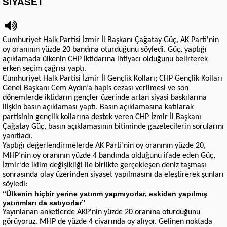
SİYASET
Cumhuriyet Halk Partisi İzmir İl Başkanı Çağatay Güç, AK Parti'nin
oy oranının yüzde 20 bandına oturduğunu söyledi. Güç, yaptığı
açıklamada ülkenin CHP iktidarına ihtiyacı olduğunu belirterek
erken seçim çağrısı yaptı.
Cumhuriyet Halk Partisi İzmir İl Gençlik Kolları; CHP Gençlik Kolları
Genel Başkanı Cem Aydın’a hapis cezası verilmesi ve son
dönemlerde iktidarın gençler üzerinde artan siyasi baskılarına
ilişkin basın açıklaması yaptı. Basın açıklamasına katılarak
partisinin gençlik kollarına destek veren CHP İzmir İl Başkanı
Çağatay Güç, basın açıklamasının bitiminde gazetecilerin sorularını
yanıtladı.
Yaptığı değerlendirmelerde AK Parti’nin oy oranının yüzde 20,
MHP’nin oy oranının yüzde 4 bandında olduğunu ifade eden Güç,
İzmir’de iklim değişikliği ile birlikte gerçekleşen deniz taşması
sonrasında olay üzerinden siyaset yapılmasını da eleştirerek şunları
söyledi:
“Ülkenin hiçbir yerine yatırım yapmıyorlar, eskiden yapılmış
yatırımları da satıyorlar”
Yayınlanan anketlerde AKP'nin yüzde 20 oranına oturduğunu
görüyoruz. MHP de yüzde 4 civarında oy alıyor. Gelinen noktada