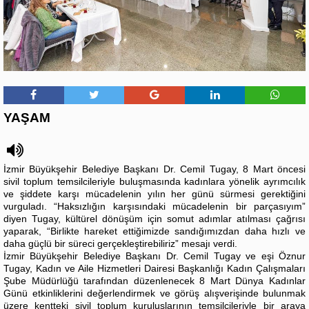
YAŞAM
İzmir Büyükşehir Belediye Başkanı Dr. Cemil Tugay, 8 Mart öncesi
sivil toplum temsilcileriyle buluşmasında kadınlara yönelik ayrımcılık
ve şiddete karşı mücadelenin yılın her günü sürmesi gerektiğini
vurguladı. “Haksızlığın karşısındaki mücadelenin bir parçasıyım”
diyen Tugay, kültürel dönüşüm için somut adımlar atılması çağrısı
yaparak, “Birlikte hareket ettiğimizde sandığımızdan daha hızlı ve
daha güçlü bir süreci gerçekleştirebiliriz” mesajı verdi.
İzmir Büyükşehir Belediye Başkanı Dr. Cemil Tugay ve eşi Öznur
Tugay, Kadın ve Aile Hizmetleri Dairesi Başkanlığı Kadın Çalışmaları
Şube Müdürlüğü tarafından düzenlenecek 8 Mart Dünya Kadınlar
Günü etkinliklerini değerlendirmek ve görüş alışverişinde bulunmak
üzere kentteki sivil toplum kuruluşlarının temsilcileriyle bir araya