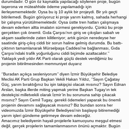
durumdadır. O gün öz kaynakla yapılacağı söylenen proje, bugün
taşerona ve müteahhide ödeme yapılamadığı için
ilerleyememektedir. Oysa bu iş 10 aylık bir projeydi. Bir yılı geçti
bitirilemedi. Bugün görüyoruz ki proje yarım kalmış, sahada herhangi
bir çalışma yürütülmemektedir. Oysa üstte tren hatları çalışmaya
devam ederken altta imalatın sürmesi gerekiyordu. Çünkü bu proje
gerçekten çok önemli. Gıda Çarşısı’nın giriş ve çıkışları sabah ve
akşam saatlerinde zaten kilitleniyor; artık günün neredeyse her
saatinde giriş-çıkış ciddi bir sorun haline gelmiş durumda. Bu battı-
çıktının tamamlanarak Mürselpaşa Caddesi’ne bağlanması, Gıda
Çarşısı’ndaki trafik yoğunluğunu ciddi biçimde azaltacaktır.’’
Yaklaşık yedi yıldır AK Parti olarak güçlü destek verdiğimiz bu
projenin bitirilmesinden memnuniyet duyarız
‘’Buradan açıkça sesleniyorum’’ diyen İzmir Büyükşehir Belediye
Meclisi AK Parti Grup Başkan Vekili Hakan Yıldız, ‘’Sayın Çağatay
Güç, yarım bıraktığınız bu işin takipçisi olacak mısınız? Sayın Ednan
Arslan, başka illerde miting yapmak yerine Başkan Tugay’ın tek
destekçisi milletvekili olarak İzmir’in bu sorununa sahip çıkacak
mısınız? Sayın Cemil Tugay, gerekli ödemeleri yaparak bu önemli
projenin devamını sağlayacak mısınız? Biz bundan sonra her
videomuzda İzmir Büyükşehir Belediyesi’nin başlayıp bitiremediği
yarım işleri gündeme getirmeye devam edeceğiz.
Amacımız belediyenin hayali projelerle kamuoyunu meşgul etmesi
değil, gerçek projelerin tamamlanmasının önünü açmaktır. Bugün