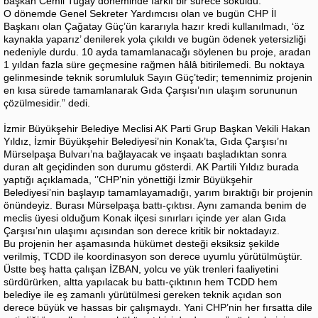
başkan Cemil Tugay döneminde farklı bir sürece sokuldu.
O dönemde Genel Sekreter Yardımcısı olan ve bugün CHP İl
Başkanı olan Çağatay Güç’ün kararıyla hazır kredi kullanılmadı, ‘öz
kaynakla yaparız’ denilerek yola çıkıldı ve bugün ödenek yetersizliği
nedeniyle durdu. 10 ayda tamamlanacağı söylenen bu proje, aradan
1 yıldan fazla süre geçmesine rağmen hâlâ bitirilemedi. Bu noktaya
gelinmesinde teknik sorumluluk Sayın Güç’tedir; temennimiz projenin
en kısa sürede tamamlanarak Gıda Çarşısı’nın ulaşım sorununun
çözülmesidir.” dedi.
İzmir Büyükşehir Belediye Meclisi AK Parti Grup Başkan Vekili Hakan
Yıldız, İzmir Büyükşehir Belediyesi’nin Konak’ta, Gıda Çarşısı’nı
Mürselpaşa Bulvarı’na bağlayacak ve inşaatı başladıktan sonra
duran alt geçidinden son durumu gösterdi. AK Partili Yıldız burada
yaptığı açıklamada, ‘’CHP’nin yönettiği İzmir Büyükşehir
Belediyesi’nin başlayıp tamamlayamadığı, yarım bıraktığı bir projenin
önündeyiz. Burası Mürselpaşa battı-çıktısı. Aynı zamanda benim de
meclis üyesi olduğum Konak ilçesi sınırları içinde yer alan Gıda
Çarşısı’nın ulaşımı açısından son derece kritik bir noktadayız.
Bu projenin her aşamasında hükümet desteği eksiksiz şekilde
verilmiş, TCDD ile koordinasyon son derece uyumlu yürütülmüştür.
Üstte beş hatta çalışan İZBAN, yolcu ve yük trenleri faaliyetini
sürdürürken, altta yapılacak bu battı-çıktının hem TCDD hem
belediye ile eş zamanlı yürütülmesi gereken teknik açıdan son
derece büyük ve hassas bir çalışmaydı. Yani CHP’nin her fırsatta dile