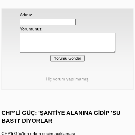
Adınız
Yorumunuz
Hiç yorum yapılmamış.
CHP'Lİ GÜÇ: 'ŞANTİYE ALANINA GİDİP 'SU
BASTI' DİYORLAR
CHP'li Güç'ten erken seçim açıklaması