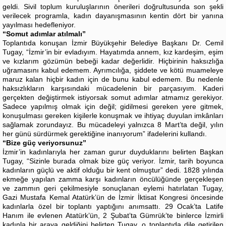
geldi. Sivil toplum kuruluşlarının önerileri doğrultusunda son şekli
verilecek programla, kadın dayanışmasının kentin dört bir yanına
yayılması hedefleniyor.
“Somut adımlar atılmalı”
Toplantıda konuşan İzmir Büyükşehir Belediye Başkanı Dr. Cemil
Tugay, “İzmir’in bir evladıyım. Hayatımda annem, kız kardeşim, eşim
ve kızlarım gözümün bebeği kadar değerlidir. Hiçbirinin haksızlığa
uğramasını kabul edemem. Ayrımcılığa, şiddete ve kötü muameleye
maruz kalan hiçbir kadın için de bunu kabul edemem. Bu nedenle
haksızlıkların karşısındaki mücadelenin bir parçasıyım. Kaderi
gerçekten değiştirmek istiyorsak somut adımlar atmamız gerekiyor.
Sadece yapılmış olmak için değil; gidilmesi gereken yere gitmek,
konuşulması gereken kişilerle konuşmak ve ihtiyaç duyulan imkânları
sağlamak zorundayız. Bu mücadeleyi yalnızca 8 Mart’ta değil, yılın
her günü sürdürmek gerektiğine inanıyorum” ifadelerini kullandı.
“Bize güç veriyorsunuz”
İzmir’in kadınlarıyla her zaman gurur duyduklarını belirten Başkan
Tugay, “Sizinle burada olmak bize güç veriyor. İzmir, tarih boyunca
kadınların güçlü ve aktif olduğu bir kent olmuştur” dedi. 1828 yılında
ekmeğe yapılan zamma karşı kadınların öncülüğünde gerçekleşen
ve zammın geri çekilmesiyle sonuçlanan eylemi hatırlatan Tugay,
Gazi Mustafa Kemal Atatürk’ün de İzmir İktisat Kongresi öncesinde
kadınlarla özel bir toplantı yaptığını anımsattı. 29 Ocak’ta Latife
Hanım ile evlenen Atatürk’ün, 2 Şubat’ta Gümrük’te binlerce İzmirli
kadınla bir araya geldiğini belirten Tugay, o toplantıda dile getirilen