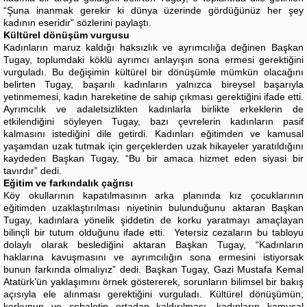
“Şuna inanmak gerekir ki dünya üzerinde gördüğünüz her şey
kadının eseridir” sözlerini paylaştı.
Kültürel dönüşüm vurgusu
Kadınların maruz kaldığı haksızlık ve ayrımcılığa değinen Başkan
Tugay, toplumdaki köklü ayrımcı anlayışın sona ermesi gerektiğini
vurguladı. Bu değişimin kültürel bir dönüşümle mümkün olacağını
belirten Tugay, başarılı kadınların yalnızca bireysel başarıyla
yetinmemesi, kadın hareketine de sahip çıkması gerektiğini ifade etti.
Ayrımcılık ve adaletsizlikten kadınlarla birlikte erkeklerin de
etkilendiğini söyleyen Tugay, bazı çevrelerin kadınların pasif
kalmasını istediğini dile getirdi. Kadınları eğitimden ve kamusal
yaşamdan uzak tutmak için gerçeklerden uzak hikayeler yaratıldığını
kaydeden Başkan Tugay, “Bu bir amaca hizmet eden siyasi bir
tavırdır” dedi.
Eğitim ve farkındalık çağrısı
Köy okullarının kapatılmasının arka planında kız çocuklarının
eğitimden uzaklaştırılması niyetinin bulunduğunu aktaran Başkan
Tugay, kadınlara yönelik şiddetin de korku yaratmayı amaçlayan
bilinçli bir tutum olduğunu ifade etti. Yetersiz cezaların bu tabloyu
dolaylı olarak beslediğini aktaran Başkan Tugay, “Kadınların
haklarına kavuşmasını ve ayrımcılığın sona ermesini istiyorsak
bunun farkında olmalıyız” dedi. Başkan Tugay, Gazi Mustafa Kemal
Atatürk’ün yaklaşımını örnek göstererek, sorunların bilimsel bir bakış
açısıyla ele alınması gerektiğini vurguladı. Kültürel dönüşümün;
korkunun ve cehaletin ortadan kaldırılması, kadınların kamusal