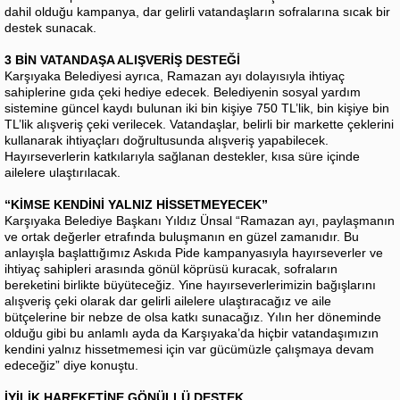
dahil olduğu kampanya, dar gelirli vatandaşların sofralarına sıcak bir
destek sunacak.
3 BİN VATANDAŞA ALIŞVERİŞ DESTEĞİ
Karşıyaka Belediyesi ayrıca, Ramazan ayı dolayısıyla ihtiyaç
sahiplerine gıda çeki hediye edecek. Belediyenin sosyal yardım
sistemine güncel kaydı bulunan iki bin kişiye 750 TL’lik, bin kişiye bin
TL’lik alışveriş çeki verilecek. Vatandaşlar, belirli bir markette çeklerini
kullanarak ihtiyaçları doğrultusunda alışveriş yapabilecek.
Hayırseverlerin katkılarıyla sağlanan destekler, kısa süre içinde
ailelere ulaştırılacak.
“KİMSE KENDİNİ YALNIZ HİSSETMEYECEK”
Karşıyaka Belediye Başkanı Yıldız Ünsal “Ramazan ayı, paylaşmanın
ve ortak değerler etrafında buluşmanın en güzel zamanıdır. Bu
anlayışla başlattığımız Askıda Pide kampanyasıyla hayırseverler ve
ihtiyaç sahipleri arasında gönül köprüsü kuracak, sofraların
bereketini birlikte büyüteceğiz. Yine hayırseverlerimizin bağışlarını
alışveriş çeki olarak dar gelirli ailelere ulaştıracağız ve aile
bütçelerine bir nebze de olsa katkı sunacağız. Yılın her döneminde
olduğu gibi bu anlamlı ayda da Karşıyaka’da hiçbir vatandaşımızın
kendini yalnız hissetmemesi için var gücümüzle çalışmaya devam
edeceğiz” diye konuştu.
İYİLİK HAREKETİNE GÖNÜLLÜ DESTEK