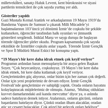
milletvekilleri, sanatçı Haluk Levent, kent bürokrasisi ve siyasi
partilerin temsilcileri ile çok sayıda yurttaş yer aldı.
Gösteriler yapıldı
Gazi Mustafa Kemal Atatürk ve arkadaşlarının 19 Mayıs 1919’da
Bandırma Vapuru ile Samsun’a çıkarak Milli Mücadele’yi
başlatmalarının 103’üncü yıl dönümü İzmir’de coşkulu bir şekilde
kutlanırken, öğrenciler tarafından halk oyunları ve jimnastik
gösterileri sergilendi. İstiklal Marşı ve saygı duruşu ile başlayan
törende öğrenciler şiirler okudu. Program kapsamında çok sayıda
etkinlikle de İzmirliler coşkulu anlar yaşadı. Törende İzmir Gençlik
ve Spor İl Müdürü Murat Eskici bir konuşma yaptı.
“19 Mayıs’ı bir kere daha idrak etmek çok keyif veriyor”
Programın ardından basın mensuplarıyla bir araya gelen Başkan
Soyer, “Çok heyecanlıyız, coşkuluyuz. 19 Mayıs’ı bir kere daha
idrak etmek, bir kere daha kutlamak çok keyif veriyor.
Gençlerimizden güç alıyoruz, onlar bizim için her zaman çok değerli.
Onlar için yeni projelerimiz de devam ediyor. İzmir Gençlik
Festivali’nde gençlerimize ev sahipliği yaptık. Orada onların hayatını
kolaylaştıracak müjdelerimiz de olmuştu. Atamız, ‘Muhtaç oldukları
kuvvet damarlarındaki asil kanda mevcuttur’ diyor ya, o aslında
sadece hatırlayın demek istiyor. Atalarınızı, onların gücünü, onların
başarılarını hatırlayın diyor. Çünkü oradan ilham alacaklar, oradan
güç ve cesaret bulacaklar. Çok güzel bir gelecek onları bekliyor”