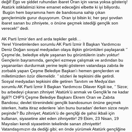
değil! Ego ve şiddet ruhundan ibaret Oran için varsa yoksa gösteriş!
Atatürk istiklalimizi kime emanet edeceğini elbette ki iyi biliyordu.
Bugün hem bayramına hem de bandosuna sahip çıkan
gençlerimizle gurur duyuyorum. Oran iyi bilsin ki; her şeyi şovdan
ibaret sanan bu zihniyete, o önüne geçmek istediği gençlik son
verecek!’’ dedi.
AK Parti İzmir’den ard arda tepkiler geldi…
Yerel Yönetimlerden sorumlu AK Parti İzmir İl Başkan Yardımcısı
Deniz Doğan sosyal medyadan olaya ilişkin görüntüleri paylaşarak ‘’
Çeşme'de, belediye eliyle yaşanan bu görüntülerin izahı yoktur!
Gençlerin bayramında, gençleri ezmeye çalışmak ve ardından bu
yaşananları durdurmak yerine tepki gösteren vatandaşa zabıta ile
zorbalık yapan Çeşme Belediye Başkan'ı hemen gençlerden ve
milletimizden özür dilemelidir. ‘’ sözleri ile tepkisini dile getirdi.
Sosyal medyadan tepkisini dile getiren Tanıtım ve Medya’dan
sorumlu AK Parti İzmir İl Başkan Yardımcısı Dilaver Kişili ise, ‘’ Sizce;
bu arbedeyi çıkaran zihniyet ‘Atatürk’ü anmak ve Gençlik’le ne kadar
ilgili?! CHP’li Çeşme Belediye Başkanı Ekrem Oran ve Zabıta
Bandosu; devlet törenindeki gençlik bandosunun önüne geçmek
isterken, hatta itiraz edenlere ‘alın bunu buradan’ derken sizce neyin
peşinde? Bu zihniyet; Atatürk’ü de gençliği de şahsi ikbali için
kullanan, siyasetine alet eden zihniyettir! 29 Ekim, 23 Nisan, 19
Mayısları kendi siyasetinin tekelinde sanan zihniyettir!
Vatandaşımızın da dediği gibi; en önde yürümek Atatürk gençliğine