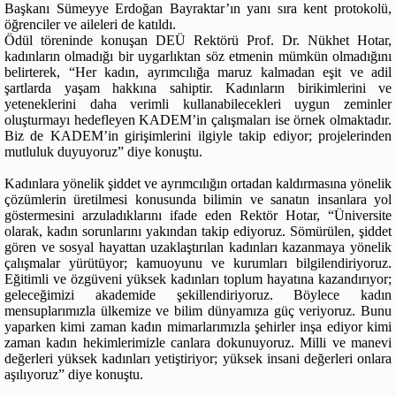
Başkanı Sümeyye Erdoğan Bayraktar’ın yanı sıra kent protokolü,
öğrenciler ve aileleri de katıldı.
Ödül töreninde konuşan DEÜ Rektörü Prof. Dr. Nükhet Hotar,
kadınların olmadığı bir uygarlıktan söz etmenin mümkün olmadığını
belirterek, “Her kadın, ayrımcılığa maruz kalmadan eşit ve adil
şartlarda yaşam hakkına sahiptir. Kadınların birikimlerini ve
yeteneklerini daha verimli kullanabilecekleri uygun zeminler
oluşturmayı hedefleyen KADEM’in çalışmaları ise örnek olmaktadır.
Biz de KADEM’in girişimlerini ilgiyle takip ediyor; projelerinden
mutluluk duyuyoruz” diye konuştu.
Kadınlara yönelik şiddet ve ayrımcılığın ortadan kaldırmasına yönelik
çözümlerin üretilmesi konusunda bilimin ve sanatın insanlara yol
göstermesini arzuladıklarını ifade eden Rektör Hotar, “Üniversite
olarak, kadın sorunlarını yakından takip ediyoruz. Sömürülen, şiddet
gören ve sosyal hayattan uzaklaştırılan kadınları kazanmaya yönelik
çalışmalar yürütüyor; kamuoyunu ve kurumları bilgilendiriyoruz.
Eğitimli ve özgüveni yüksek kadınları toplum hayatına kazandırıyor;
geleceğimizi akademide şekillendiriyoruz. Böylece kadın
mensuplarımızla ülkemize ve bilim dünyamıza güç veriyoruz. Bunu
yaparken kimi zaman kadın mimarlarımızla şehirler inşa ediyor kimi
zaman kadın hekimlerimizle canlara dokunuyoruz. Milli ve manevi
değerleri yüksek kadınları yetiştiriyor; yüksek insani değerleri onlara
aşılıyoruz” diye konuştu.