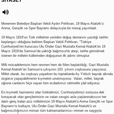
SİYASET
Menemen Belediye Başkan Vekili Aydın Pehlivan, 19 Mayıs Atatürk’ü
Anma, Gençlik ve Spor Bayramı dolayısıyla bir mesaj yayımladı.
19 Mayıs 1919’un Türk milletinin yeniden doğuş destanını yazdığı tarihin
başlangıcı olduğunu belirten Başkan Vekili Pehlivan, “Türkiye
Cumhuriyeti'nin kurucusu Ulu Önder Gazi Mustafa Kemal Atatürk'ün 19
Mayıs 1919’da Samsun’da yaktığı bağımsızlık ateşi, tarihe gömülmek
istenen bir milletin küllerinden doğuşunun ilk adımı olmuştur.
Milli mücadelemizin hem resmen hem de fiilen başlatıldığı, Gazi Mustafa
Kemal Atatürk’ün Samsun’a çıkışının 103. yılının coşkusunu yaşıyoruz.
Millet olarak, bu coşkuyu yaşarken bu topraklarda Ay Yıldızlı bayrak altında
özgürce yaşayabilmenin kıymetini unutmuyoruz. Vatan, millet, bayrak
uğruna canlarını hiçe sayan tüm ecdadımızı rahmetle yâd ediyoruz.
En kıymetli hazinemiz olan İstiklalimizi, Cumhuriyetimizi sonsuza dek
koruyacak olan gençlerimizin ve vatan sevgisi asla yaşlanmaksızın her
daim genç kalan aziz milletimizin 19 Mayıs Atatürk'ü Anma Gençlik ve Spor
Bayramı’nı kutluyor, Ulu Önder Gazi Mustafa Kemal Atatürk'ü ve
bağımsızlığımızın mimarı tüm kahramanlarımızı minnet ve saygıyla