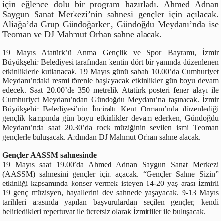
için eğlence dolu bir program hazırladı. Ahmed Adnan
Saygun Sanat Merkezi’nin sahnesi gençler için açılacak.
Aliağa’da Grup Gündoğarken, Gündoğdu Meydanı’nda ise
Teoman ve DJ Mahmut Orhan sahne alacak.
19 Mayıs Atatürk’ü Anma Gençlik ve Spor Bayramı, İzmir
Büyükşehir Belediyesi tarafından kentin dört bir yanında düzenlenen
etkinliklerle kutlanacak. 19 Mayıs günü sabah 10.00’da Cumhuriyet
Meydanı’ndaki resmi törenle başlayacak etkinlikler gün boyu devam
edecek. Saat 20.00’de 350 metrelik Atatürk posteri fener alayı ile
Cumhuriyet Meydanı’ndan Gündoğdu Meydanı’na taşınacak. İzmir
Büyükşehir Belediyesi’nin İnciraltı Kent Ormanı’nda düzenlediği
gençlik kampında gün boyu etkinlikler devam ederken, Gündoğdu
Meydanı’nda saat 20.30’da rock müziğinin sevilen ismi Teoman
gençlerle buluşacak. Ardından DJ Mahmut Orhan sahne alacak.
Gençler AASSM sahnesinde
19 Mayıs saat 19.00’da Ahmed Adnan Saygun Sanat Merkezi
(AASSM) sahnesini gençler için açacak. “Gençler Sahne Sizin”
etkinliği kapsamında konser vermek isteyen 14-20 yaş arası İzmirli
19 genç müzisyen, hayallerini dev sahnede yaşayacak. 9-13 Mayıs
tarihleri arasında yapılan başvurulardan seçilen gençler, kendi
belirledikleri repertuvar ile ücretsiz olarak İzmirliler ile buluşacak.