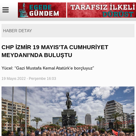
HABER DETAY
CHP İZMİR 19 MAYIS'TA CUMHURİYET
MEYDANI'NDA BULUŞTU
Yücel: “Gazi Mustafa Kemal Atatürk'e borçluyuz”
19 Mayıs 2022 - Perşembe 16:03