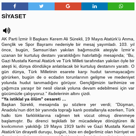
SİYASET
AK Parti İzmir İl Başkanı Kerem Ali Sürekli, 19 Mayıs Atatürk’ü Anma,
Gençlik ve Spor Bayramı nedeniyle bir mesaj yayımladı. 103. yıl
önce, bugün, Samsun’dan yakılan bağımsızlık ateşiyle İzmir’e
uzanan bir kurtuluş destanı yaratıldığını hatırlattığı mesajında; “Bu,
Gazi Mustafa Kemal Atatürk ve Türk Milleti tarafından yakılan öyle bir
ateşti ki, dünya döndükçe anlatılacak bir kurtuluş destanını yarattı. O
gün dünya, Türk Milletinin esarete karşı hudut tanımayacağını
görürken, bugün de o ecdadın torunlarının gelişme ve medeniyet
yolunda hudut tanımadığını görüyor. Gençliğimizin tarihimize ve
çağımıza yaraşır bir nesil olarak yoluna devam edebilmesi için var
gücümüzle çalışıyoruz.” ifadelerinin altını çizdi.
“Ya istiklal ya ölüm” cesareti …
Başkan Sürekli, mesajında şu sözlere yer verdi; “Düşman,
Anadolu’nun dört bir yanında toprağı kanlı postallarıyla ezerken, Türk
halkı tüm farklılıklarına rağmen tek vücut olmuş direnmeye
başlamıştır. Bu direnci teşkilatlı bir mücadeleye dönüştüren ilk
kıvılcımının yakıldığı 19 Mayıs 1919 tarihi ve Gazi Mustafa Kemal
Atatürk’ün dirayetli duruşu, bugün, bize en değerlimiz olan hürriyet ve