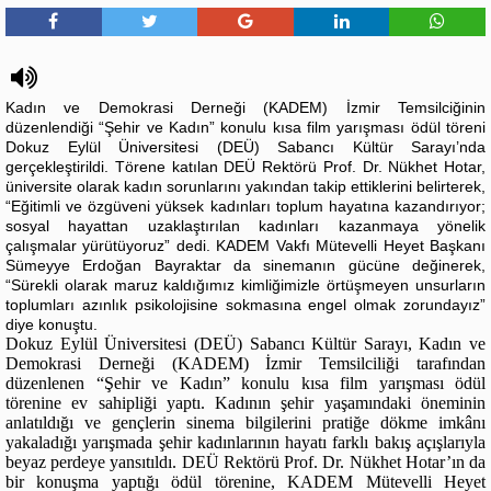
Kadın ve Demokrasi Derneği (KADEM) İzmir Temsilciğinin
düzenlendiği “Şehir ve Kadın” konulu kısa film yarışması ödül töreni
Dokuz Eylül Üniversitesi (DEÜ) Sabancı Kültür Sarayı’nda
gerçekleştirildi. Törene katılan DEÜ Rektörü Prof. Dr. Nükhet Hotar,
üniversite olarak kadın sorunlarını yakından takip ettiklerini belirterek,
“Eğitimli ve özgüveni yüksek kadınları toplum hayatına kazandırıyor;
sosyal hayattan uzaklaştırılan kadınları kazanmaya yönelik
çalışmalar yürütüyoruz” dedi. KADEM Vakfı Mütevelli Heyet Başkanı
Sümeyye Erdoğan Bayraktar da sinemanın gücüne değinerek,
“Sürekli olarak maruz kaldığımız kimliğimizle örtüşmeyen unsurların
toplumları azınlık psikolojisine sokmasına engel olmak zorundayız”
diye konuştu.
Dokuz Eylül Üniversitesi (DEÜ) Sabancı Kültür Sarayı, Kadın ve
Demokrasi Derneği (KADEM) İzmir Temsilciliği tarafından
düzenlenen “Şehir ve Kadın” konulu kısa film yarışması ödül
törenine ev sahipliği yaptı. Kadının şehir yaşamındaki öneminin
anlatıldığı ve gençlerin sinema bilgilerini pratiğe dökme imkânı
yakaladığı yarışmada şehir kadınlarının hayatı farklı bakış açışlarıyla
beyaz perdeye yansıtıldı. DEÜ Rektörü Prof. Dr. Nükhet Hotar’ın da
bir konuşma yaptığı ödül törenine, KADEM Mütevelli Heyet