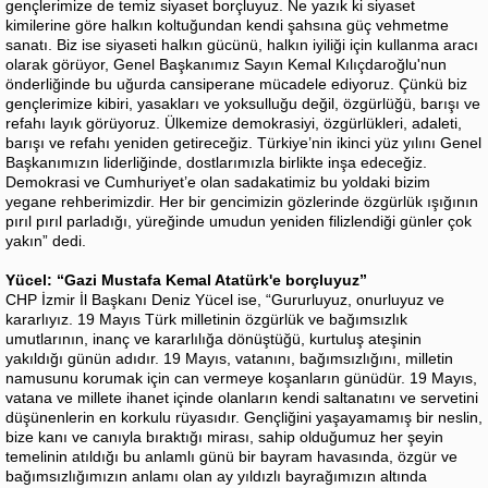
gençlerimize de temiz siyaset borçluyuz. Ne yazık ki siyaset
kimilerine göre halkın koltuğundan kendi şahsına güç vehmetme
sanatı. Biz ise siyaseti halkın gücünü, halkın iyiliği için kullanma aracı
olarak görüyor, Genel Başkanımız Sayın Kemal Kılıçdaroğlu'nun
önderliğinde bu uğurda cansiperane mücadele ediyoruz. Çünkü biz
gençlerimize kibiri, yasakları ve yoksulluğu değil, özgürlüğü, barışı ve
refahı layık görüyoruz. Ülkemize demokrasiyi, özgürlükleri, adaleti,
barışı ve refahı yeniden getireceğiz. Türkiye’nin ikinci yüz yılını Genel
Başkanımızın liderliğinde, dostlarımızla birlikte inşa edeceğiz.
Demokrasi ve Cumhuriyet’e olan sadakatimiz bu yoldaki bizim
yegane rehberimizdir. Her bir gencimizin gözlerinde özgürlük ışığının
pırıl pırıl parladığı, yüreğinde umudun yeniden filizlendiği günler çok
yakın” dedi.
Yücel: “Gazi Mustafa Kemal Atatürk'e borçluyuz”
CHP İzmir İl Başkanı Deniz Yücel ise, “Gururluyuz, onurluyuz ve
kararlıyız. 19 Mayıs Türk milletinin özgürlük ve bağımsızlık
umutlarının, inanç ve kararlılığa dönüştüğü, kurtuluş ateşinin
yakıldığı günün adıdır. 19 Mayıs, vatanını, bağımsızlığını, milletin
namusunu korumak için can vermeye koşanların günüdür. 19 Mayıs,
vatana ve millete ihanet içinde olanların kendi saltanatını ve servetini
düşünenlerin en korkulu rüyasıdır. Gençliğini yaşayamamış bir neslin,
bize kanı ve canıyla bıraktığı mirası, sahip olduğumuz her şeyin
temelinin atıldığı bu anlamlı günü bir bayram havasında, özgür ve
bağımsızlığımızın anlamı olan ay yıldızlı bayrağımızın altında