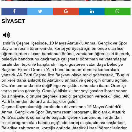
SİYASET
İzmir’in Çeşme ilçesinde, 19 Mayıs Atatürk’ü Anma, Gençlik ve Spor
Bayramı resmi törenlerinde, kortej yürüyüşü için en önde olan lise
öğrencilerden oluşan bandonun önüne, zabıtanın öğrencileri ittirerek,
belediye bandosunu geçirmeye çalışması öğretmen ve vatandaşlar
tarafından tepki ile karşılandı. Tepki gösteren vatandaşa Belediye
Başkanı Ekrem Oran’ın ‘Alın bunu buradan’ demesi kameralara
yansıdı. AK Parti Çeşme İlçe Başkanı olaya tepki göstererek, ‘’Bugün
bir kere daha anladık ki; Atatürk’ü anmak ve gençliğin önünü açmak,
Oran’ın umrunda bile değil! Ego ve şiddet ruhundan ibaret Oran için
varsa yoksa gösteriş. Oran iyi bilsin ki; her şeyi şovdan ibaret sanan
bu zihniyete, o önüne geçmek istediği gençlik son verecek.’’ dedi. AK
Parti İzmir’den de ard arda tepkiler geldi.
Çeşme Kaymakamlığı tarafından düzenlenen 19 Mayıs Atatürk’ü
Anma, Gençlik ve Spor Bayramı resmi programı, ilk olarak, Atatürk
Anıtı’na çelenk sunumu ile başladı. Çelenk sunumunun ardından
ikinci program olan bando eşliğinde kortej oluşturulması başlarken,
Belediye zabıtasının, kortejin önünde, Atatürk Lisesi öğrencilerinden