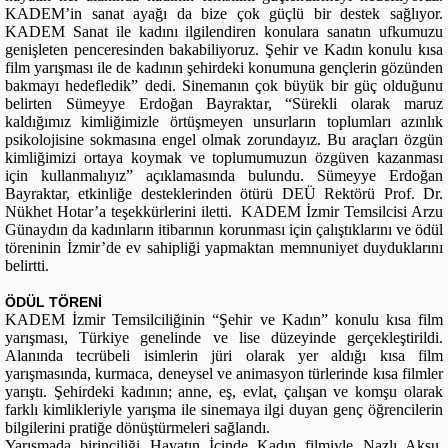
KADEM’in sanat ayağı da bize çok güçlü bir destek sağlıyor.
KADEM Sanat ile kadını ilgilendiren konulara sanatın ufkumuzu
genişleten penceresinden bakabiliyoruz. Şehir ve Kadın konulu kısa
film yarışması ile de kadının şehirdeki konumuna gençlerin gözünden
bakmayı hedefledik” dedi. Sinemanın çok büyük bir güç olduğunu
belirten Sümeyye Erdoğan Bayraktar, “Sürekli olarak maruz
kaldığımız kimliğimizle örtüşmeyen unsurların toplumları azınlık
psikolojisine sokmasına engel olmak zorundayız. Bu araçları özgün
kimliğimizi ortaya koymak ve toplumumuzun özgüven kazanması
için kullanmalıyız” açıklamasında bulundu. Sümeyye Erdoğan
Bayraktar, etkinliğe desteklerinden ötürü DEÜ Rektörü Prof. Dr.
Nükhet Hotar’a teşekkürlerini iletti. KADEM İzmir Temsilcisi Arzu
Günaydın da kadınların itibarının korunması için çalıştıklarını ve ödül
töreninin İzmir’de ev sahipliği yapmaktan memnuniyet duyduklarını
belirtti.
ÖDÜL TÖRENİ
KADEM İzmir Temsilciliğinin “Şehir ve Kadın” konulu kısa film
yarışması, Türkiye genelinde ve lise düzeyinde gerçekleştirildi.
Alanında tecrübeli isimlerin jüri olarak yer aldığı kısa film
yarışmasında, kurmaca, deneysel ve animasyon türlerinde kısa filmler
yarıştı. Şehirdeki kadının; anne, eş, evlat, çalışan ve komşu olarak
farklı kimlikleriyle yarışma ile sinemaya ilgi duyan genç öğrencilerin
bilgilerini pratiğe dönüştürmeleri sağlandı.
Yarışmada birinciliği Hayatın İçinde Kadın filmiyle Nazlı Aksu,