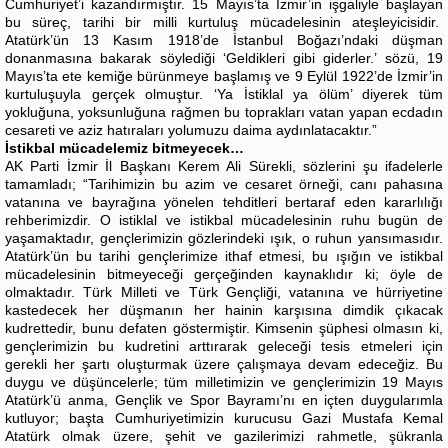
Cumhuriyet’i kazandırmıştır. 15 Mayıs’ta İzmir’in işgaliyle başlayan
bu süreç, tarihi bir milli kurtuluş mücadelesinin ateşleyicisidir.
Atatürk’ün 13 Kasım 1918’de İstanbul Boğazı’ndaki düşman
donanmasına bakarak söylediği ‘Geldikleri gibi giderler.’ sözü, 19
Mayıs’ta ete kemiğe bürünmeye başlamış ve 9 Eylül 1922’de İzmir’in
kurtuluşuyla gerçek olmuştur. ‘Ya İstiklal ya ölüm’ diyerek tüm
yokluğuna, yoksunluğuna rağmen bu toprakları vatan yapan ecdadın
cesareti ve aziz hatıraları yolumuzu daima aydınlatacaktır.”
İstikbal mücadelemiz bitmeyecek…
AK Parti İzmir İl Başkanı Kerem Ali Sürekli, sözlerini şu ifadelerle
tamamladı; “Tarihimizin bu azim ve cesaret örneği, canı pahasına
vatanına ve bayrağına yönelen tehditleri bertaraf eden kararlılığı
rehberimizdir. O istiklal ve istikbal mücadelesinin ruhu bugün de
yaşamaktadır, gençlerimizin gözlerindeki ışık, o ruhun yansımasıdır.
Atatürk’ün bu tarihi gençlerimize ithaf etmesi, bu ışığın ve istikbal
mücadelesinin bitmeyeceği gerçeğinden kaynaklıdır ki; öyle de
olmaktadır. Türk Milleti ve Türk Gençliği, vatanına ve hürriyetine
kastedecek her düşmanın her hainin karşısına dimdik çıkacak
kudrettedir, bunu defaten göstermiştir. Kimsenin şüphesi olmasın ki,
gençlerimizin bu kudretini arttırarak geleceği tesis etmeleri için
gerekli her şartı oluşturmak üzere çalışmaya devam edeceğiz. Bu
duygu ve düşüncelerle; tüm milletimizin ve gençlerimizin 19 Mayıs
Atatürk’ü anma, Gençlik ve Spor Bayramı’nı en içten duygularımla
kutluyor; başta Cumhuriyetimizin kurucusu Gazi Mustafa Kemal
Atatürk olmak üzere, şehit ve gazilerimizi rahmetle, şükranla