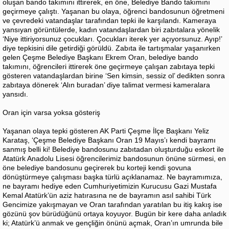
oluşan bando takımını ittirerek, en öne, Belediye Bando takımını
geçirmeye çalıştı. Yaşanan bu olaya, öğrenci bandosunun öğretmeni
ve çevredeki vatandaşlar tarafından tepki ile karşılandı. Kameraya
yansıyan görüntülerde, kadın vatandaşlardan biri zabıtalara yönelik
‘Niye ittiriyorsunuz çocukları. Çocukları iterek yer açıyorsunuz. Ayıp!’
diye tepkisini dile getirdiği görüldü. Zabıta ile tartışmalar yaşanırken
gelen Çeşme Belediye Başkanı Ekrem Oran, belediye bando
takımını, öğrencileri ittirerek öne geçirmeye çalışan zabıtaya tepki
gösteren vatandaşlardan birine ‘Sen kimsin, sessiz ol’ dedikten sonra
zabıtaya dönerek ‘Alın buradan’ diye talimat vermesi kameralara
yansıdı.
Oran için varsa yoksa gösteriş
Yaşanan olaya tepki gösteren AK Parti Çeşme İlçe Başkanı Yeliz
Karataş, ‘Çeşme Belediye Başkanı Oran 19 Mayıs’ı kendi bayramı
sanmış belli ki! Belediye bandosunu zabıtadan oluşturduğu eskort ile
Atatürk Anadolu Lisesi öğrencilerimiz bandosunun önüne sürmesi, en
öne belediye bandosunu geçirerek bu korteji kendi şovuna
dönüştürmeye çalışması başka türlü açıklanamaz. Ne bayramımıza,
ne bayramı hediye eden Cumhuriyetimizin Kurucusu Gazi Mustafa
Kemal Atatürk’ün aziz hatırasına ne de bayramın asıl sahibi Türk
Gencimize yakışmayan ve Oran tarafından yaratılan bu itiş kakış ise
gözünü şov bürüdüğünü ortaya koyuyor. Bugün bir kere daha anladık
ki; Atatürk’ü anmak ve gençliğin önünü açmak, Oran’ın umrunda bile