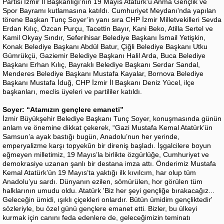
Partisi İzmir İl Başkanlığı'nın 19 Mayıs Atatürk’ü Anma Gençlik ve
Spor Bayramı kutlamasına katıldı. Cumhuriyet Meydanı'nda yapılan
törene Başkan Tunç Soyer’in yanı sıra CHP İzmir Milletvekilleri Sevda
Erdan Kılıç, Özcan Purçu, Tacettin Bayır, Kani Beko, Atilla Sertel ve
Kamil Okyay Sındır, Seferihisar Belediye Başkanı İsmail Yetişkin,
Konak Belediye Başkanı Abdül Batur, Çiğli Belediye Başkanı Utku
Gümrükçü, Gaziemir Belediye Başkanı Halil Arda, Buca Belediye
Başkanı Erhan Kılıç, Bayraklı Belediye Başkanı Serdar Sandal,
Menderes Belediye Başkanı Mustafa Kayalar, Bornova Belediye
Başkanı Mustafa İduğ, CHP İzmir İl Başkanı Deniz Yücel, ilçe
başkanları, meclis üyeleri ve partililer katıldı.
Soyer: “Atamızın gençlere emaneti”
İzmir Büyükşehir Belediye Başkanı Tunç Soyer, konuşmasında günün
anlam ve önemine dikkat çekerek, “Gazi Mustafa Kemal Atatürk’ün
Samsun’a ayak bastığı bugün, Anadolu’nun her yerinde,
emperyalizme karşı topyekûn bir direniş başladı. İşgalcilere boyun
eğmeyen milletimiz, 19 Mayıs’la birlikte özgürlüğe, Cumhuriyet ve
demokrasiye uzanan şanlı bir destana imza attı. Önderimiz Mustafa
Kemal Atatürk’ün 19 Mayıs’ta yaktığı ilk kıvılcım, har olup tüm
Anadolu’yu sardı. Dünyanın ezilen, sömürülen, hor görülen tüm
halklarının umudu oldu. Atatürk 'Biz her şeyi gençliğe bırakacağız...
Geleceğin ümidi, ışıklı çiçekleri onlardır. Bütün ümidim gençliktedir'
sözleriyle, bu özel günü gençlere emanet etti. Bizler, bu ülkeyi
kurmak için canını feda edenlere de, geleceğimizin teminatı