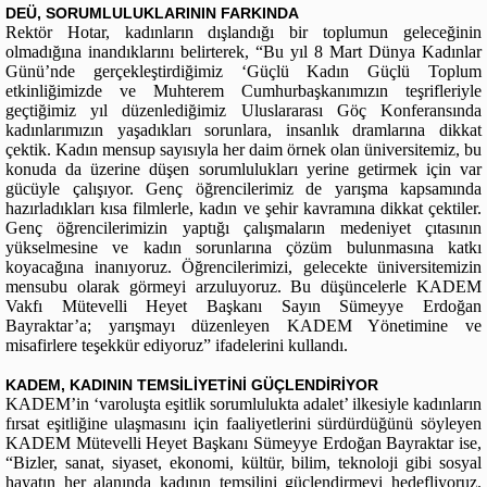
DEÜ, SORUMLULUKLARININ FARKINDA
Rektör Hotar, kadınların dışlandığı bir toplumun geleceğinin
olmadığına inandıklarını belirterek, “Bu yıl 8 Mart Dünya Kadınlar
Günü’nde gerçekleştirdiğimiz ‘Güçlü Kadın Güçlü Toplum
etkinliğimizde ve Muhterem Cumhurbaşkanımızın teşrifleriyle
geçtiğimiz yıl düzenlediğimiz Uluslararası Göç Konferansında
kadınlarımızın yaşadıkları sorunlara, insanlık dramlarına dikkat
çektik. Kadın mensup sayısıyla her daim örnek olan üniversitemiz, bu
konuda da üzerine düşen sorumlulukları yerine getirmek için var
gücüyle çalışıyor. Genç öğrencilerimiz de yarışma kapsamında
hazırladıkları kısa filmlerle, kadın ve şehir kavramına dikkat çektiler.
Genç öğrencilerimizin yaptığı çalışmaların medeniyet çıtasının
yükselmesine ve kadın sorunlarına çözüm bulunmasına katkı
koyacağına inanıyoruz. Öğrencilerimizi, gelecekte üniversitemizin
mensubu olarak görmeyi arzuluyoruz. Bu düşüncelerle KADEM
Vakfı Mütevelli Heyet Başkanı Sayın Sümeyye Erdoğan
Bayraktar’a; yarışmayı düzenleyen KADEM Yönetimine ve
misafirlere teşekkür ediyoruz” ifadelerini kullandı.
KADEM, KADININ TEMSİLİYETİNİ GÜÇLENDİRİYOR
KADEM’in ‘varoluşta eşitlik sorumlulukta adalet’ ilkesiyle kadınların
fırsat eşitliğine ulaşmasını için faaliyetlerini sürdürdüğünü söyleyen
KADEM Mütevelli Heyet Başkanı Sümeyye Erdoğan Bayraktar ise,
“Bizler, sanat, siyaset, ekonomi, kültür, bilim, teknoloji gibi sosyal
hayatın her alanında kadının temsilini güçlendirmeyi hedefliyoruz.