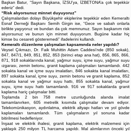
Başkan Batur, “Sayın Başkana, İZSU’ya, İZBETONA’a çok teşekkür
ederiz” dedi.
“Risk alıyorsunuz minnet duyuyoruz”
Çalışmalardan dolayı Büyükşehir ekiplerine teşekkür eden Kemeraltı
Esnaf Derneği Başkanı Semih Girgin ise, “Gece ve sabah onlarla
birlikte yaşıyoruz ve bundan da çok memnunuz. Sayın başkanım risk
alıyorsunuz ve bunun için minnet duyuyorum. Bugüne kadar hiç
kimse bu cesareti gösteremedi” ifadelerini kullandı.
Kemeraltı düzenleme çalışmaları kapsamında neler yapıldı?
Veysel Çıkmazı, Dr. Faik Muhittin Adam Caddesi’nde (850 sokak),
847, 847/1, 849, 851, 852, 853 (birinci etap ana hat), 856, 865, 866,
871, 918 sokaklarında kanal, yağmur suyu, içme suyu, yağmur suyu
ızgarası, zemin betonu, granit kaplama çalışmaları tamamlandı. 442
sokakta kanal ve içme suyu imalatları, 846 sokakta kanal imalatları,
897 sokakta kanal, içme suyu, zemin betonu ve granit kaplama, 852
sokakta kanal ve yağmur suyu hattı, 855 sokakta kanal, yağmur
suyu, içme suyu hattı tamamlandı. 916 ve 917 sokaklarda granit
kaplama hariç çalışmalar bitti.
Toplamda 2 bin 758 metre uzunluğunda alanda imalat
tamamlanırken, 605 metrelik kısımda çalışmalar devam ediyor.
Telekomünikasyon, aydınlatma, elektrik altyapı hatları ve yol gövde
kaplamaları tamamlandı. Tüm çalışmaların yıl sonuna kadar
bitirilmesi hedefleniyor.
İnşaat ve elektrik ihalesi, granit kaplama, elektrik malzemesi için
yaklaşık 250 milyon TL harcama yapıldı. Mal alımlarının önceki yıl