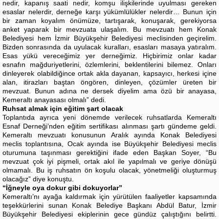
nedir, kapanış saati nedir, komşu ilişkilerinde uyulması gereken
esaslar nelerdir, derneğe karşı yükümlülükler nelerdir… Bunun için
bir zaman koyalım önümüze, tartışarak, konuşarak, gerekiyorsa
anket yaparak bir mevzuata ulaşalım. Bu mevzuatı hem Konak
Belediyesi hem İzmir Büyükşehir Belediyesi meclisinden geçirelim.
Bizden sonrasında da uyulacak kuralları, esasları masaya yatıralım.
Esas yükü vereceğimiz yer derneğimiz. Hiçbirimiz onlar kadar
esnafın mağduriyetlerini, özlemlerini, beklentilerini bilemez. Onları
dinleyerek olabildiğince ortak akla dayanan, kapsayıcı, herkesi içine
alan, itirazları baştan öngören, dinleyen, çözümler üreten bir
mevzuat. Bunun adına ne dersek diyelim ama özü bir anayasa,
Kemeraltı anayasası olmalı” dedi.
Ruhsat almak için eğitim şart olacak
Toplantıda ayrıca yeni dönemde verilecek ruhsatlarda Kemeraltı
Esnaf Derneği’nden eğitim sertifikası alınması şartı gündeme geldi.
Kemeraltı mevzuatı konusunun Aralık ayında Konak Belediyesi
meclis toplantısına, Ocak ayında ise Büyükşehir Belediyesi meclis
oturumuna taşınması gerektiğini ifade eden Başkan Soyer, “Bu
mevzuat çok iyi pişmeli, ortak akıl ile yapılmalı ve geriye dönüşü
olmamalı. Bu iş ruhsatın ön koşulu olacak, yönetmeliği oluşturmuş
olacağız” diye konuştu.
“İğneyle oya dokur gibi dokuyorlar”
Kemeraltı’nı ayağa kaldırmak için yürütülen faaliyetler kapsamında
teşekkürlerini sunan Konak Belediye Başkanı Abdül Batur, İzmir
Büyükşehir Belediyesi ekiplerinin gece gündüz çalıştığını belirtti.