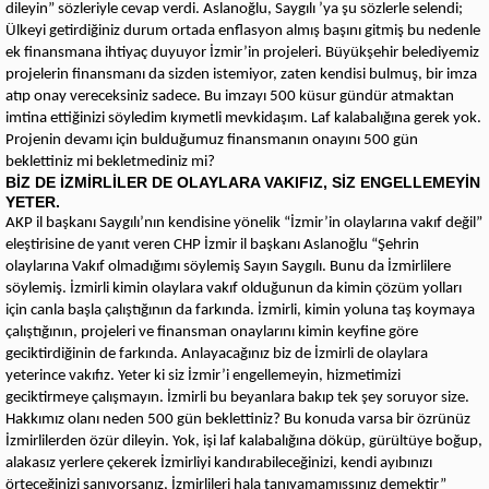
dileyin” sözleriyle cevap verdi. Aslanoğlu, Saygılı ’ya şu sözlerle selendi;
Ülkeyi getirdiğiniz durum ortada enflasyon almış başını gitmiş bu nedenle
ek finansmana ihtiyaç duyuyor İzmir’in projeleri. Büyükşehir belediyemiz
projelerin finansmanı da sizden istemiyor, zaten kendisi bulmuş, bir imza
atıp onay vereceksiniz sadece. Bu imzayı 500 küsur gündür atmaktan
imtina ettiğinizi söyledim kıymetli mevkidaşım. Laf kalabalığına gerek yok.
Projenin devamı için bulduğumuz finansmanın onayını 500 gün
beklettiniz mi bekletmediniz mi?
BİZ DE İZMİRLİLER DE OLAYLARA VAKIFIZ, SİZ ENGELLEMEYİN
YETER.
AKP il başkanı Saygılı’nın kendisine yönelik “İzmir’in olaylarına vakıf değil”
eleştirisine de yanıt veren CHP İzmir il başkanı Aslanoğlu “Şehrin
olaylarına Vakıf olmadığımı söylemiş Sayın Saygılı. Bunu da İzmirlilere
söylemiş. İzmirli kimin olaylara vakıf olduğunun da kimin çözüm yolları
için canla başla çalıştığının da farkında. İzmirli, kimin yoluna taş koymaya
çalıştığının, projeleri ve finansman onaylarını kimin keyfine göre
geciktirdiğinin de farkında. Anlayacağınız biz de İzmirli de olaylara
yeterince vakıfız. Yeter ki siz İzmir’i engellemeyin, hizmetimizi
geciktirmeye çalışmayın. İzmirli bu beyanlara bakıp tek şey soruyor size.
Hakkımız olanı neden 500 gün beklettiniz? Bu konuda varsa bir özrünüz
İzmirlilerden özür dileyin. Yok, işi laf kalabalığına döküp, gürültüye boğup,
alakasız yerlere çekerek İzmirliyi kandırabileceğinizi, kendi ayıbınızı
örteceğinizi sanıyorsanız, İzmirlileri hala tanıyamamışsınız demektir”