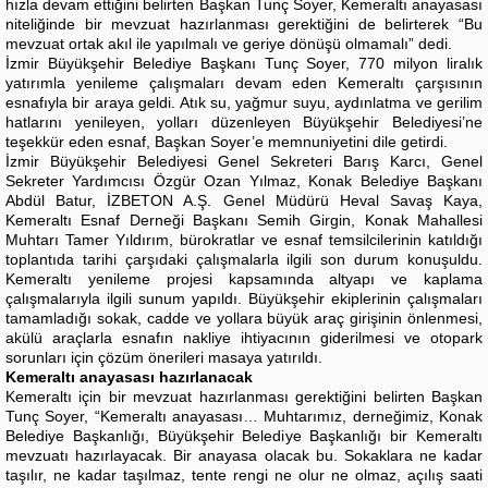
hızla devam ettiğini belirten Başkan Tunç Soyer, Kemeraltı anayasası
niteliğinde bir mevzuat hazırlanması gerektiğini de belirterek “Bu
mevzuat ortak akıl ile yapılmalı ve geriye dönüşü olmamalı” dedi.
İzmir Büyükşehir Belediye Başkanı Tunç Soyer, 770 milyon liralık
yatırımla yenileme çalışmaları devam eden Kemeraltı çarşısının
esnafıyla bir araya geldi. Atık su, yağmur suyu, aydınlatma ve gerilim
hatlarını yenileyen, yolları düzenleyen Büyükşehir Belediyesi’ne
teşekkür eden esnaf, Başkan Soyer’e memnuniyetini dile getirdi.
İzmir Büyükşehir Belediyesi Genel Sekreteri Barış Karcı, Genel
Sekreter Yardımcısı Özgür Ozan Yılmaz, Konak Belediye Başkanı
Abdül Batur, İZBETON A.Ş. Genel Müdürü Heval Savaş Kaya,
Kemeraltı Esnaf Derneği Başkanı Semih Girgin, Konak Mahallesi
Muhtarı Tamer Yıldırım, bürokratlar ve esnaf temsilcilerinin katıldığı
toplantıda tarihi çarşıdaki çalışmalarla ilgili son durum konuşuldu.
Kemeraltı yenileme projesi kapsamında altyapı ve kaplama
çalışmalarıyla ilgili sunum yapıldı. Büyükşehir ekiplerinin çalışmaları
tamamladığı sokak, cadde ve yollara büyük araç girişinin önlenmesi,
akülü araçlarla esnafın nakliye ihtiyacının giderilmesi ve otopark
sorunları için çözüm önerileri masaya yatırıldı.
Kemeraltı anayasası hazırlanacak
Kemeraltı için bir mevzuat hazırlanması gerektiğini belirten Başkan
Tunç Soyer, “Kemeraltı anayasası… Muhtarımız, derneğimiz, Konak
Belediye Başkanlığı, Büyükşehir Belediye Başkanlığı bir Kemeraltı
mevzuatı hazırlayacak. Bir anayasa olacak bu. Sokaklara ne kadar
taşılır, ne kadar taşılmaz, tente rengi ne olur ne olmaz, açılış saati