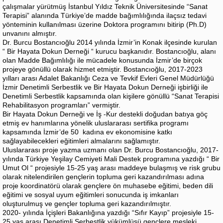
çalışmalar yürütmüş İstanbul Yıldız Teknik Üniversitesinde “Sanat
Terapisi” alanında Türkiye’de madde bağımlılığında ilaçsız tedavi
yönteminin kullanılması üzerine Doktora programını bitirip (Ph.D)
unvanını almıştır.
Dr. Burcu Bostancıoğlu 2014 yılında İzmir’in Konak ilçesinde kurulan
“ Bir Hayata Dokun Derneği “ kurucu başkanıdır. Bostancıoğlu, alanı
olan Madde Bağımlılığı ile mücadele konusunda İzmir’de birçok
projeye gönüllü olarak hizmet etmiştir. Bostancıoğlu, 2017-2023
yılları arası Adalet Bakanlığı Ceza ve Tevkif Evleri Genel Müdürlüğü
İzmir Denetimli Serbestlik ve Bir Hayata Dokun Derneği işbirliği ile
Denetimli Serbestlik kapsamında olan kişilere gönüllü “Sanat Terapisi
Rehabilitasyon programları” vermiştir.
Bir Hayata Dokun Derneği ve İş -Kur destekli doğudan batıya göç
etmiş ev hanımlarına yönelik uluslararası sertifika programı
kapsamında İzmir’de 50 kadına ev ekonomisine katkı
sağlayabilecekleri eğitimleri almalarını sağlamıştır.
Uluslararası proje yazma uzmanı olan Dr. Burcu Bostancıoğlu, 2017-
yılında Türkiye Yeşilay Cemiyeti Mali Destek programına yazdığı “ Bir
Umut Ol “ projesiyle 15-25 yaş arası maddeye bulaşmış ve risk grubu
olarak nitelendirilen gençlerin topluma geri kazandırılması adına
proje koordinatörü olarak gençlere ön muhasebe eğitimi, beden dili
eğitimi ve sosyal uyum eğitimleri sonucunda iş imkanları
oluşturulmuş ve gençler topluma geri kazandırılmıştır.
2020- yılında İçişleri Bakanlığına yazdığı “Sıfır Kayıp” projesiyle 15-
25 yaş arası Denetimli Serbestlik yükümlüsü gençlere mesleki