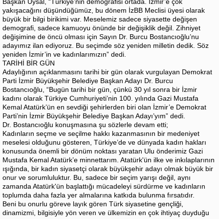
Başkan Uysal, “Türkiye’nin demografisi ortada. İzmir’e çok
yakışacağını düşündüğümüz, bu dönem İzBB Meclisi üyesi olarak
büyük bir bilgi birikimi var. Meselemiz sadece siyasette değişen
demografi, sadece kamuoyu önünde bir değişiklik değil. Zihniyet
değişimine de öncü olması için Sayın Dr. Burcu Bostancıoğlu’nu
adayımız ilan ediyoruz. Bu seçimde söz yeniden milletin dedik. Söz
yeniden İzmir’in ve kadınlarımızın” dedi.
TARİHİ BİR GÜN
Adaylığının açıklanmasını tarihi bir gün olarak vurgulayan Demokrat
Parti İzmir Büyükşehir Belediye Başkan Adayı Dr. Burcu
Bostancıoğlu, “Bugün tarihi bir gün, çünkü 30 yıl sonra bir İzmir
kadını olarak Türkiye Cumhuriyeti’nin 100. yılında Gazi Mustafa
Kemal Atatürk’ün en sevdiği şehirlerden biri olan İzmir’e Demokrat
Parti’nin İzmir Büyükşehir Belediye Başkan Adayı’yım” dedi.
Dr. Bostancıoğlu konuşmasına şu sözlerle devam etti;
Kadınların seçme ve seçilme hakkı kazanmasının bir medeniyet
meselesi olduğunu gösteren, Türkiye’de ve dünyada kadın hakları
konusunda önemli bir dönüm noktası yaratan Ulu önderimiz Gazi
Mustafa Kemal Atatürk’e minnettarım. Atatürk'ün ilke ve inkılaplarının
ışığında, bir kadın siyasetçi olarak büyükşehir adayı olmak büyük bir
onur ve sorumluluktur. Bu, sadece bir seçim yarışı değil, aynı
zamanda Atatürk'ün başlattığı mücadeleyi sürdürme ve kadınların
toplumda daha fazla yer almalarına katkıda bulunma fırsatıdır.
Beni bu onurlu göreve layık gören Türk siyasetine gençliği,
dinamizmi, bilgisiyle yön veren ve ülkemizin en çok ihtiyaç duyduğu