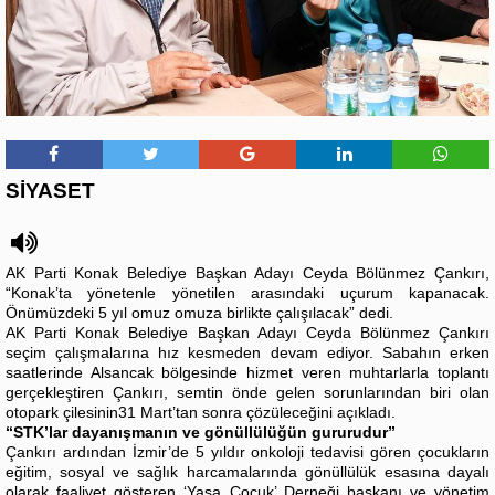
SİYASET
AK Parti Konak Belediye Başkan Adayı Ceyda Bölünmez Çankırı,
“Konak’ta yönetenle yönetilen arasındaki uçurum kapanacak.
Önümüzdeki 5 yıl omuz omuza birlikte çalışılacak” dedi.
AK Parti Konak Belediye Başkan Adayı Ceyda Bölünmez Çankırı
seçim çalışmalarına hız kesmeden devam ediyor. Sabahın erken
saatlerinde Alsancak bölgesinde hizmet veren muhtarlarla toplantı
gerçekleştiren Çankırı, semtin önde gelen sorunlarından biri olan
otopark çilesinin31 Mart’tan sonra çözüleceğini açıkladı.
“STK’lar dayanışmanın ve gönüllülüğün gururudur”
Çankırı ardından İzmir’de 5 yıldır onkoloji tedavisi gören çocukların
eğitim, sosyal ve sağlık harcamalarında gönüllülük esasına dayalı
olarak faaliyet gösteren ‘Yaşa Çocuk’ Derneği başkanı ve yönetim