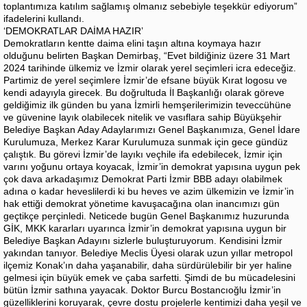
toplantımıza katılım sağlamış olmanız sebebiyle teşekkür ediyorum”
ifadelerini kullandı.
‘DEMOKRATLAR DAİMA HAZIR’
Demokratların kentte daima elini taşın altına koymaya hazır
olduğunu belirten Başkan Demirbaş, “Evet bildiğiniz üzere 31 Mart
2024 tarihinde ülkemiz ve İzmir olarak yerel seçimleri icra edeceğiz.
Partimiz de yerel seçimlere İzmir’de efsane büyük Kırat logosu ve
kendi adayıyla girecek. Bu doğrultuda İl Başkanlığı olarak göreve
geldiğimiz ilk günden bu yana İzmirli hemşerilerimizin teveccühüne
ve güvenine layık olabilecek nitelik ve vasıflara sahip Büyükşehir
Belediye Başkan Aday Adaylarımızı Genel Başkanımıza, Genel İdare
Kurulumuza, Merkez Karar Kurulumuza sunmak için gece gündüz
çalıştık. Bu görevi İzmir’de layıkı veçhile ifa edebilecek, İzmir için
varını yoğunu ortaya koyacak, İzmir’in demokrat yapısına uygun pek
çok dava arkadaşımız Demokrat Parti İzmir BBB adayı olabilmek
adına o kadar heveslilerdi ki bu heves ve azim ülkemizin ve İzmir’in
hak ettiği demokrat yönetime kavuşacağına olan inancımızı gün
geçtikçe perçinledi. Neticede bugün Genel Başkanımız huzurunda
GİK, MKK kararları uyarınca İzmir’in demokrat yapısına uygun bir
Belediye Başkan Adayını sizlerle buluşturuyorum. Kendisini İzmir
yakından tanıyor. Belediye Meclis Üyesi olarak uzun yıllar metropol
ilçemiz Konak’ın daha yaşanabilir, daha sürdürülebilir bir yer haline
gelmesi için büyük emek ve çaba sarfetti. Şimdi de bu mücadelesini
bütün İzmir sathına yayacak. Doktor Burcu Bostancıoğlu İzmir’in
güzelliklerini koruyarak, çevre dostu projelerle kentimizi daha yeşil ve