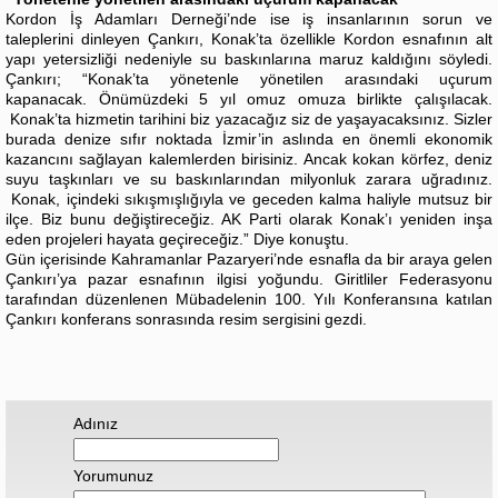
Kordon İş Adamları Derneği’nde ise iş insanlarının sorun ve
taleplerini dinleyen Çankırı, Konak’ta özellikle Kordon esnafının alt
yapı yetersizliği nedeniyle su baskınlarına maruz kaldığını söyledi.
Çankırı; “Konak’ta yönetenle yönetilen arasındaki uçurum
kapanacak. Önümüzdeki 5 yıl omuz omuza birlikte çalışılacak.
Konak’ta hizmetin tarihini biz yazacağız siz de yaşayacaksınız. Sizler
burada denize sıfır noktada İzmir’in aslında en önemli ekonomik
kazancını sağlayan kalemlerden birisiniz. Ancak kokan körfez, deniz
suyu taşkınları ve su baskınlarından milyonluk zarara uğradınız.
Konak, içindeki sıkışmışlığıyla ve geceden kalma haliyle mutsuz bir
ilçe. Biz bunu değiştireceğiz. AK Parti olarak Konak’ı yeniden inşa
eden projeleri hayata geçireceğiz.” Diye konuştu.
Gün içerisinde Kahramanlar Pazaryeri’nde esnafla da bir araya gelen
Çankırı’ya pazar esnafının ilgisi yoğundu. Giritliler Federasyonu
tarafından düzenlenen Mübadelenin 100. Yılı Konferansına katılan
Çankırı konferans sonrasında resim sergisini gezdi.
Adınız
Yorumunuz