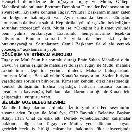
Hemşehri derneklerine de uğrayan Tugay ve Mutlu, Gültepe
Mahallesi’nde bulunan Erzurum Demokrat Dernekler Federasyonu’nu
ziyaret etti. Ziyarette konuşan Tugay, “Nilüfer Başkanım mimar, zaten
bu bölgelere hakimiyeti var. Aynı zamanda kentsel dönüşüm
konusunda da liyakat sahibi. Hep birlikte yıllardır çözüm beklediğiniz
sorunları çözeceğiz” dedi. Mutlu ise, “Çıktığım bu hizmet yolunda
beni yalnız bırakmayan Erzurumlu hemşehrilerime teşekkür
ediyorum. Bundan sonraki 5 yılda da ben sizi yalnız
bırakmayacağım. Sorunlarınızı Cemil Başkanım ile el ele vererek
çözeceğiz” açıklamasını yaptı.
DÖNÜŞÜM VE İSTİHDAM VURGUSU
Tugay ve Mutlu’nun bir sonraki durağı Emir Sultan Mahallesi oldu.
Davul ve zurna eşliğinde mahalleyi dolaşan Tugay ile Mutlu, mahalle
sakinlerinin taleplerini yerinde dinledi. Mahalle buluşmasında
konuşan Mutlu, “Ben 40 yıldır Konak’ta yaşıyorum. Sizden biriyim,
yaşadığınız sorunları biliyorum. Kimsenin kendini öteki hissetmediği,
kentsel dönüşümün hızlıca başladığı, herkesin insanca barınma
koşullarına kavuştuğu, istihdam olanaklarının arttığı bir Konak için
çalışacağız” vurgusu yaptı.
SİZ BİZİM GÖZ BEBEĞİMİZSİNİZ
Mahalle buluşmalarının ardından İzmir Şanlıurfa Federasyonu’nu
ziyaret eden Tugay ile Mutlu’ya, CHP Bayraklı Belediye Başkan
Adayı İrfan Önal da eşlik etti. Dernek yöneticilerinden çalışmalar
hakkında bilgi alan Tugay ve Mutlu, yeni dönemde hayata
geçirilebilecek iş birliği çalışmaları hakkında fikir alışverişinde