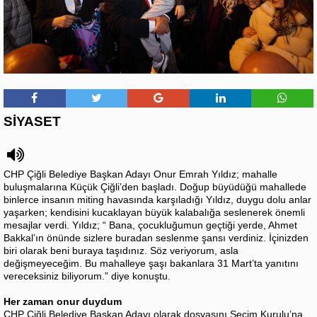
SİYASET
CHP Çiğli Belediye Başkan Adayı Onur Emrah Yıldız; mahalle
buluşmalarına Küçük Çiğli’den başladı. Doğup büyüdüğü mahallede
binlerce insanın miting havasında karşıladığı Yıldız, duygu dolu anlar
yaşarken; kendisini kucaklayan büyük kalabalığa seslenerek önemli
mesajlar verdi. Yıldız; “ Bana, çocukluğumun geçtiği yerde, Ahmet
Bakkal’ın önünde sizlere buradan seslenme şansı verdiniz. İçinizden
biri olarak beni buraya taşıdınız. Söz veriyorum, asla
değişmeyeceğim. Bu mahalleye şaşı bakanlara 31 Mart’ta yanıtını
vereceksiniz biliyorum.” diye konuştu.
Her zaman onur duydum
CHP Çiğli Belediye Başkan Adayı olarak dosyasını Seçim Kurulu’na