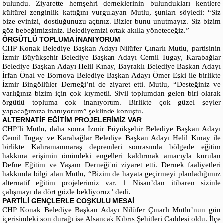
bulundu. Ziyarette hemşehri derneklerinin bulundukları kentlere
kültürel zenginlik kattığını vurgulayan Mutlu, şunları söyledi: “Siz
bize evinizi, dostluğunuzu açtınız. Bizler bunu unutmayız. Siz bizim
göz bebeğimizsiniz. Belediyemizi ortak akılla yöneteceğiz.”
ÖRGÜTLÜ TOPLUMA İNANIYORUM
CHP Konak Belediye Başkan Adayı Nilüfer Çınarlı Mutlu, partisinin
İzmir Büyükşehir Belediye Başkan Adayı Cemil Tugay, Karabağlar
Belediye Başkan Adayı Helil Kınay, Bayraklı Belediye Başkan Adayı
İrfan Önal ve Bornova Belediye Başkan Adayı Ömer Eşki ile birlikte
İzmir Bingöllüler Derneği’ni de ziyaret etti. Mutlu, “Desteğiniz ve
varlığınız bizim için çok kıymetli. Sivil toplumdan gelen biri olarak
örgütlü topluma çok inanıyorum. Birlikte çok güzel şeyler
yapacağımıza inanıyorum” şeklinde konuştu.
ALTERNATİF EĞİTİM PROJELERİMİZ VAR
CHP’li Mutlu, daha sonra İzmir Büyükşehir Belediye Başkan Adayı
Cemil Tugay ve Karabağlar Belediye Başkan Adayı Helil Kınay ile
birlikte Kahramanmaraş depremleri sonrasında bölgede eğitim
hakkına erişimin önündeki engelleri kaldırmak amacıyla kurulan
Defne Eğitim ve Yaşam Derneği’ni ziyaret etti. Dernek faaliyetleri
hakkında bilgi alan Mutlu, “Bizim de hayata geçirmeyi planladığımız
alternatif eğitim projelerimiz var. 1 Nisan’dan itibaren sizinle
çalışmayı da dört gözle bekliyoruz” dedi.
PARTİLİ GENÇLERLE COŞKULU MESAİ
CHP Konak Belediye Başkan Adayı Nilüfer Çınarlı Mutlu’nun gün
içerisindeki son durağı ise Alsancak Kıbrıs Şehitleri Caddesi oldu. İlçe