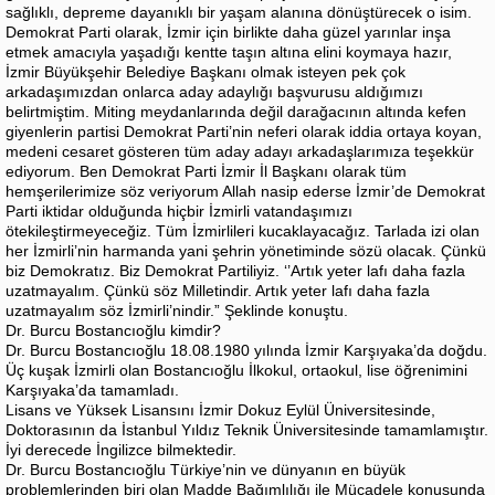
sağlıklı, depreme dayanıklı bir yaşam alanına dönüştürecek o isim.
Demokrat Parti olarak, İzmir için birlikte daha güzel yarınlar inşa
etmek amacıyla yaşadığı kentte taşın altına elini koymaya hazır,
İzmir Büyükşehir Belediye Başkanı olmak isteyen pek çok
arkadaşımızdan onlarca aday adaylığı başvurusu aldığımızı
belirtmiştim. Miting meydanlarında değil darağacının altında kefen
giyenlerin partisi Demokrat Parti’nin neferi olarak iddia ortaya koyan,
medeni cesaret gösteren tüm aday adayı arkadaşlarımıza teşekkür
ediyorum. Ben Demokrat Parti İzmir İl Başkanı olarak tüm
hemşerilerimize söz veriyorum Allah nasip ederse İzmir’de Demokrat
Parti iktidar olduğunda hiçbir İzmirli vatandaşımızı
ötekileştirmeyeceğiz. Tüm İzmirlileri kucaklayacağız. Tarlada izi olan
her İzmirli’nin harmanda yani şehrin yönetiminde sözü olacak. Çünkü
biz Demokratız. Biz Demokrat Partiliyiz. ‘’Artık yeter lafı daha fazla
uzatmayalım. Çünkü söz Milletindir. Artık yeter lafı daha fazla
uzatmayalım söz İzmirli’nindir.” Şeklinde konuştu.
Dr. Burcu Bostancıoğlu kimdir?
Dr. Burcu Bostancıoğlu 18.08.1980 yılında İzmir Karşıyaka’da doğdu.
Üç kuşak İzmirli olan Bostancıoğlu İlkokul, ortaokul, lise öğrenimini
Karşıyaka’da tamamladı.
Lisans ve Yüksek Lisansını İzmir Dokuz Eylül Üniversitesinde,
Doktorasının da İstanbul Yıldız Teknik Üniversitesinde tamamlamıştır.
İyi derecede İngilizce bilmektedir.
Dr. Burcu Bostancıoğlu Türkiye’nin ve dünyanın en büyük
problemlerinden biri olan Madde Bağımlılığı ile Mücadele konusunda