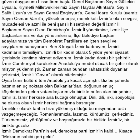
güven duygusunu hissettiren başta Genel Başkanım Sayın Gültekin
Uysal’a, Kıymetli Milletvekillerimiz Sayın Haydar Altıntaş’a, Sayın
Salih Uzun’a ve Sayın Cemal Enginyurt’a, Genel İdare Kurulu üyemiz
Sayın Osman Varol’a, yüksek enerjisi, memleketi İzmir’e olan sevgisi,
mücadelesi ve azmi ile beni şanslı hissettiren değerli İzmir İl
Başkanım Sayın Ozan Demirbaş’a, İzmir İl yönetimine, İzmir İlçe
Başkanlarımız ve ilçe yönetimlerine, İlçe Belediye başkan
adaylarımıza ve tüm Demokrat Partililere en içten sevgi ve
saygılarımı sunuyorum. Ben 3 kuşak İzmir kadınıyım, İzmirli
kadınların temsiliyim. İzmirli bir kadın olarak 5 yıldır yerel siyaset
içerisinde kentime hizmet ediyorum. İzmir kadın dostu bir şehirdir.
İzmir Cumhuriyet kurulurken Anadolu’ya model olacak bir şehir olarak
misyon yüklenmiştir. Zaman zaman bundan rahatsızlık duyanlar
şehrimizi, İzmir’i “Gavur” olarak nitelemiştir.
Oysa İzmir kültürü tüm Anadolu’ya kucak açmıştır. Biz bu şehirde
batının en uç noktası olan Balkanlar’dan, doğunun en uç
köşelerinden gelen vatandaşlarımızla birlikte nefes alan bir şehiriz,
İzmir’iz. İzmir herkese ana kucağı olmuştur. Dini, dili, ırkı, sosyolojisi
ne olursa olsun İzmir herkesi bağrına basmıştır.
İzmirliler olarak tarihin bize yüklemiş olduğu bu misyondan asla
vazgeçmeyeceğiz. Romanlarımızla, lazımız, kürdümüz, çerkezimiz,
Türkmenimiz, yörüğümüz ve boşnağımızla biz birlikte İzmir’iz, bir
birlikte güzeliz.
İzmir Demokrat Parti’nin evi, demokrat parti İzmir’in kalbi… Kısaca
“Mekanın sahibi geri geldi”…