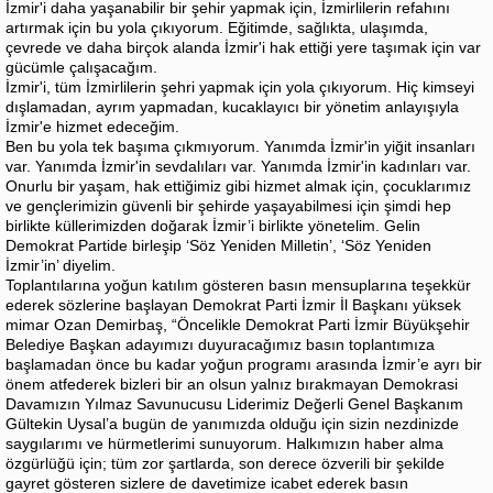
İzmir'i daha yaşanabilir bir şehir yapmak için, İzmirlilerin refahını
artırmak için bu yola çıkıyorum. Eğitimde, sağlıkta, ulaşımda,
çevrede ve daha birçok alanda İzmir'i hak ettiği yere taşımak için var
gücümle çalışacağım.
İzmir'i, tüm İzmirlilerin şehri yapmak için yola çıkıyorum. Hiç kimseyi
dışlamadan, ayrım yapmadan, kucaklayıcı bir yönetim anlayışıyla
İzmir'e hizmet edeceğim.
Ben bu yola tek başıma çıkmıyorum. Yanımda İzmir'in yiğit insanları
var. Yanımda İzmir'in sevdalıları var. Yanımda İzmir'in kadınları var.
Onurlu bir yaşam, hak ettiğimiz gibi hizmet almak için, çocuklarımız
ve gençlerimizin güvenli bir şehirde yaşayabilmesi için şimdi hep
birlikte küllerimizden doğarak İzmir’i birlikte yönetelim. Gelin
Demokrat Partide birleşip ‘Söz Yeniden Milletin’, ‘Söz Yeniden
İzmir’in’ diyelim.
Toplantılarına yoğun katılım gösteren basın mensuplarına teşekkür
ederek sözlerine başlayan Demokrat Parti İzmir İl Başkanı yüksek
mimar Ozan Demirbaş, “Öncelikle Demokrat Parti İzmir Büyükşehir
Belediye Başkan adayımızı duyuracağımız basın toplantımıza
başlamadan önce bu kadar yoğun programı arasında İzmir’e ayrı bir
önem atfederek bizleri bir an olsun yalnız bırakmayan Demokrasi
Davamızın Yılmaz Savunucusu Liderimiz Değerli Genel Başkanım
Gültekin Uysal’a bugün de yanımızda olduğu için sizin nezdinizde
saygılarımı ve hürmetlerimi sunuyorum. Halkımızın haber alma
özgürlüğü için; tüm zor şartlarda, son derece özverili bir şekilde
gayret gösteren sizlere de davetimize icabet ederek basın