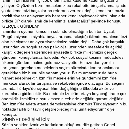
İzmir’in tarihsel kimliği çok önemli ama kademe kademe gücünü
yitiriyor. O yüzden bizim meselemiz bu rekabette bir şartlanma içinde
ya da kendimizi başkalarına referans vererek değil, kendi tarzımızla,
pozitif siyaset anlayışımızla beraber kendi söyleyecek sözü olanlarla
birlikte DP olarak İzmir’de kendimizi anlatacağız” şeklinde konuştu.
‘GERÇEK GÜNDEM’
İzmirlilerin oyunun kimsenin cebinde olmadığını belirten Uysal,
“Bugün siyasetin siyahla beyaz arasına sıkıştığı iklimde maalesef tezi
olan bir siyaset anlayışı siyasetimize hakim değil. Daha çok karşıtlık
üzerinden ve soğuk savaş psikolojisi üzerinden mesafelerin açıldığı,
karşıtlık değerleri üzerinden siyasetle birlikte milletimizin gerçek
gündemi konuşulamaz haldedir. Pek çok sosyal kesimin mücadelesi
ülkenin gündemi haline gelemez vaziyette. En azından yerelin
tartışması gereken meselelerin seçim sürecinde kantar acıkması
gerekirken biz bunu bile yapamıyoruz. Bizim amacımız da buna
hizmet edebilmektir. İzmir’in meselelerini ve gündemini İzmir’de
merkeze alarak bir tartışma ve rekabetin içinde olacağız. Bu seçimin
ardında Türkiye’de siyasal iklim değişikliğine ülkedeki aktör ve
kurumlarla gidilecektir. Bu nedenle İzmir’in ortaya koyacağı irade çok
önemlidir. İzmirlilerin oyu kimsenin cebinde değildir, garanti değildir.
Ben İzmir’de adeta atama demokrasisine dönmüş Türk siyasetinin bu
noktada farklı bir tavır geliştirebileceğimizi ümit ediyorum” diye
konuştu.
‘ZİHNİYET DEĞİŞİMİ İÇİN’
Sözün yeniden İzmir ve kadınların olduğunu dile getiren Genel