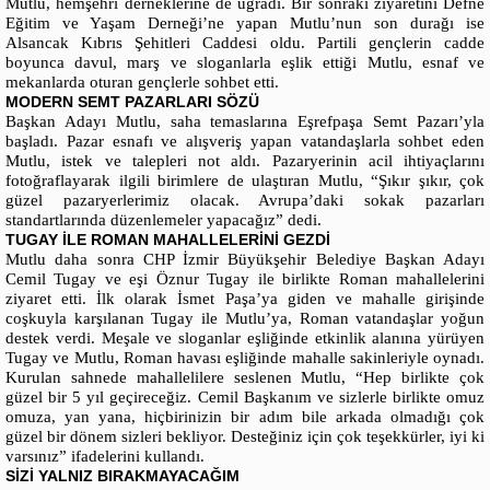
Mutlu, hemşehri derneklerine de uğradı. Bir sonraki ziyaretini Defne
Eğitim ve Yaşam Derneği’ne yapan Mutlu’nun son durağı ise
Alsancak Kıbrıs Şehitleri Caddesi oldu. Partili gençlerin cadde
boyunca davul, marş ve sloganlarla eşlik ettiği Mutlu, esnaf ve
mekanlarda oturan gençlerle sohbet etti.
MODERN SEMT PAZARLARI SÖZÜ
Başkan Adayı Mutlu, saha temaslarına Eşrefpaşa Semt Pazarı’yla
başladı. Pazar esnafı ve alışveriş yapan vatandaşlarla sohbet eden
Mutlu, istek ve talepleri not aldı. Pazaryerinin acil ihtiyaçlarını
fotoğraflayarak ilgili birimlere de ulaştıran Mutlu, “Şıkır şıkır, çok
güzel pazaryerlerimiz olacak. Avrupa’daki sokak pazarları
standartlarında düzenlemeler yapacağız” dedi.
TUGAY İLE ROMAN MAHALLELERİNİ GEZDİ
Mutlu daha sonra CHP İzmir Büyükşehir Belediye Başkan Adayı
Cemil Tugay ve eşi Öznur Tugay ile birlikte Roman mahallelerini
ziyaret etti. İlk olarak İsmet Paşa’ya giden ve mahalle girişinde
coşkuyla karşılanan Tugay ile Mutlu’ya, Roman vatandaşlar yoğun
destek verdi. Meşale ve sloganlar eşliğinde etkinlik alanına yürüyen
Tugay ve Mutlu, Roman havası eşliğinde mahalle sakinleriyle oynadı.
Kurulan sahnede mahallelilere seslenen Mutlu, “Hep birlikte çok
güzel bir 5 yıl geçireceğiz. Cemil Başkanım ve sizlerle birlikte omuz
omuza, yan yana, hiçbirinizin bir adım bile arkada olmadığı çok
güzel bir dönem sizleri bekliyor. Desteğiniz için çok teşekkürler, iyi ki
varsınız” ifadelerini kullandı.
SİZİ YALNIZ BIRAKMAYACAĞIM