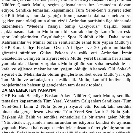
Nilüfer Çınarlı Mutlu, seçim çalışmalarına hız kesmeden devam
ediyor. Sendika temasları kapsamında Tüm Yerel-Sen’i ziyaret eden
CHP’li Mutlu, burada yaptığı konuşmasında daima emekten ve
işçiden yana olduğunun altını çizdi. Ardından partisinin ilçe binasında
düzenlenen “Medeni Yasaya Sahip Çıkıyoruz” başlıklı basın
açıklamasına katılan Mutlu’nun bir sonraki durağı İzmir’in en eski
spor kulüplerinden Çayırlıbahçe Spor Kulübü oldu. Daha sonra
Kahramanlar ve Mimar Sinan semtlerinde esnaf turu yapan Mutlu’ya
CHP Konak İlçe Başkanı Ozan Ali İlgazi ve 30 yıldır muhtarlık
görevini sürdüren Gülay Pekcan da eşlik etti. Ardından İzmir
Gazeteciler Cemiyeti’ni ziyaret eden Mutlu, yerel basınının her zaman
yanında olacaklarını vurguladı. Mutlu günün son saha mesaisinde ise
kafe ve eğlence mekanlarının yoğun olduğu Alsancak Gül Sokak’ı
ziyaret etti. Mekanlarda oturan gençlerle sohbet eden Mutlu’ya, oğlu
Tan Mutlu ve arkadaşları da eşlik etti. Mutlu, karanfil hediye edip
projelerinden bahsettiği gençlerden tam destek topladı.
DAİMA EMEKTEN YANAYIM
CHP Konak Belediye Başkan Adayı Nilüfer Çınarlı Mutlu, sendika
temasları kapsamında Tüm Yerel Yönetim Çalışanları Sendikası (Tüm
Yerel-Sen) İzmir 2 Nolu Şube’yi ziyaret etti. Konak’taki sendika
binasında gerçekleşen ziyarette Tüm Yerel-Sen İzmir 2 Nolu Şube
Başkanı Ali Balık ve sendika yöneticileri ile bir araya gelen Mutlu,
“Yöneticiler, işçisinden memurundan ne istiyorsa kendisi de aynısını
yapmalı. Hayata bakış açım nedeniyle çalışanın ücretiyle hiç sorunum
olmadı. Belediyenin bütçesi el verdiği ölçüde çalışan mutlu edilmeli.