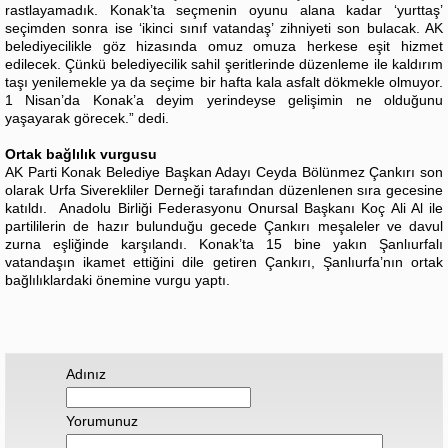
rastlayamadık. Konak’ta seçmenin oyunu alana kadar ‘yurttaş’
seçimden sonra ise ‘ikinci sınıf vatandaş’ zihniyeti son bulacak. AK
belediyecilikle göz hizasında omuz omuza herkese eşit hizmet
edilecek. Çünkü belediyecilik sahil şeritlerinde düzenleme ile kaldırım
taşı yenilemekle ya da seçime bir hafta kala asfalt dökmekle olmuyor.
1 Nisan’da Konak’a deyim yerindeyse gelişimin ne olduğunu
yaşayarak görecek.” dedi.
Ortak bağlılık vurgusu
AK Parti Konak Belediye Başkan Adayı Ceyda Bölünmez Çankırı son
olarak Urfa Siverekliler Derneği tarafından düzenlenen sıra gecesine
katıldı. Anadolu Birliği Federasyonu Onursal Başkanı Koç Ali Al ile
partililerin de hazır bulunduğu gecede Çankırı meşaleler ve davul
zurna eşliğinde karşılandı. Konak’ta 15 bine yakın Şanlıurfalı
vatandaşın ikamet ettiğini dile getiren Çankırı, Şanlıurfa’nın ortak
bağlılıklardaki önemine vurgu yaptı.
Adınız
Yorumunuz