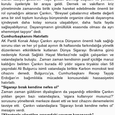
kurulu üyeleriyle bir araya geldi. Dernek ve vakıfların kriz
yönetiminde zamanında birlik içinde hareket edebilmede önemli bir
rol oynadığını aktaran Çankırı, “Bireysel çabalarımız elbette değerli
ama bir sivil toplum kuruluşu bünyesinde organize olarak dayanışma
içindeysek daha kolay sonuca ulaşabiliyor, daha fazla fayda
sağlayabiliyoruz. Dayanışmanın gönüllülük esasında olması da ayrı
ehemmiyet taşıyor” dedi.
Cumhurbaşkanını Hatırlattı
AK Partili Konak Adayı Çankırı ayrıca Dünyanın önemli halk sağlığı
sorunu olan ve her yıl şubat ayının ilk haftasında farkındalığa yönelik
düzenlenen etkinliklerle kutlanan Dünya Sigarayı Bırakma günü
nedeniyle Konak Sağlıklı Hayat Merkezi’nde sağlık çalışanları ve
vatandaşlarla buluştu. Zaman zaman kendisinin pasif içiciliğe maruz
kaldığını belirten Çankırı burada 40 yıldır sigara tiryakisi olan 58
yaşındaki Ali Bulgurcu isimli vatandaşla birlikte Karbon monoksit test
cihazını denedi, Bulgurcu’ya, Cumhurbaşkanı Recep Tayyip
Erdoğan’ın bağımlılıkla mücadele konusundaki hassasiyetini
hatırlattı.
“Sigarayı bırak kendine nefes ol”
Zaman zaman güldüren diyalogların da yaşandığı etkinlikte Çankırı
yoldan geçen bazı vatandaşlara, ‘sigara kullanıyor musunuz?’
sorusunu yönelterek merkeze davet etti ve test cihazını denemelerini
tavsiye etti. Çankırı vatandaşlara ‘Sigarayı bırak kendine nefes ol”
mesajını verdi.
“Yönetenle yönetilen arasındaki uçurum kapanacak”