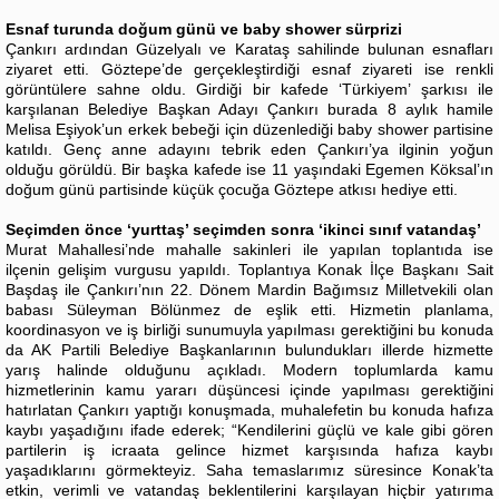
Esnaf turunda doğum günü ve baby shower sürprizi
Çankırı ardından Güzelyalı ve Karataş sahilinde bulunan esnafları
ziyaret etti. Göztepe’de gerçekleştirdiği esnaf ziyareti ise renkli
görüntülere sahne oldu. Girdiği bir kafede ‘Türkiyem’ şarkısı ile
karşılanan Belediye Başkan Adayı Çankırı burada 8 aylık hamile
Melisa Eşiyok’un erkek bebeği için düzenlediği baby shower partisine
katıldı. Genç anne adayını tebrik eden Çankırı’ya ilginin yoğun
olduğu görüldü. Bir başka kafede ise 11 yaşındaki Egemen Köksal’ın
doğum günü partisinde küçük çocuğa Göztepe atkısı hediye etti.
Seçimden önce ‘yurttaş’ seçimden sonra ‘ikinci sınıf vatandaş’
Murat Mahallesi’nde mahalle sakinleri ile yapılan toplantıda ise
ilçenin gelişim vurgusu yapıldı. Toplantıya Konak İlçe Başkanı Sait
Başdaş ile Çankırı’nın 22. Dönem Mardin Bağımsız Milletvekili olan
babası Süleyman Bölünmez de eşlik etti. Hizmetin planlama,
koordinasyon ve iş birliği sunumuyla yapılması gerektiğini bu konuda
da AK Partili Belediye Başkanlarının bulundukları illerde hizmette
yarış halinde olduğunu açıkladı. Modern toplumlarda kamu
hizmetlerinin kamu yararı düşüncesi içinde yapılması gerektiğini
hatırlatan Çankırı yaptığı konuşmada, muhalefetin bu konuda hafıza
kaybı yaşadığını ifade ederek; “Kendilerini güçlü ve kale gibi gören
partilerin iş icraata gelince hizmet karşısında hafıza kaybı
yaşadıklarını görmekteyiz. Saha temaslarımız süresince Konak’ta
etkin, verimli ve vatandaş beklentilerini karşılayan hiçbir yatırıma