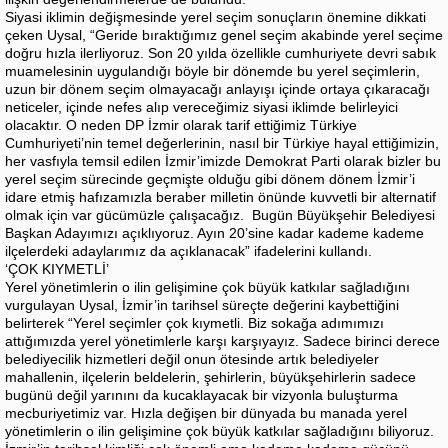
Siyasi iklimin değişmesinde yerel seçim sonuçların önemine dikkati
çeken Uysal, “Geride bıraktığımız genel seçim akabinde yerel seçime
doğru hızla ilerliyoruz. Son 20 yılda özellikle cumhuriyete devri sabık
muamelesinin uygulandığı böyle bir dönemde bu yerel seçimlerin,
uzun bir dönem seçim olmayacağı anlayışı içinde ortaya çıkaracağı
neticeler, içinde nefes alıp vereceğimiz siyasi iklimde belirleyici
olacaktır. O neden DP İzmir olarak tarif ettiğimiz Türkiye
Cumhuriyeti’nin temel değerlerinin, nasıl bir Türkiye hayal ettiğimizin,
her vasfıyla temsil edilen İzmir’imizde Demokrat Parti olarak bizler bu
yerel seçim sürecinde geçmişte olduğu gibi dönem dönem İzmir’i
idare etmiş hafızamızla beraber milletin önünde kuvvetli bir alternatif
olmak için var gücümüzle çalışacağız. Bugün Büyükşehir Belediyesi
Başkan Adayımızı açıklıyoruz. Ayın 20’sine kadar kademe kademe
ilçelerdeki adaylarımız da açıklanacak” ifadelerini kullandı.
‘ÇOK KIYMETLİ’
Yerel yönetimlerin o ilin gelişimine çok büyük katkılar sağladığını
vurgulayan Uysal, İzmir’in tarihsel süreçte değerini kaybettiğini
belirterek “Yerel seçimler çok kıymetli. Biz sokağa adımımızı
attığımızda yerel yönetimlerle karşı karşıyayız. Sadece birinci derece
belediyecilik hizmetleri değil onun ötesinde artık belediyeler
mahallenin, ilçelerin beldelerin, şehirlerin, büyükşehirlerin sadece
bugünü değil yarınını da kucaklayacak bir vizyonla buluşturma
mecburiyetimiz var. Hızla değişen bir dünyada bu manada yerel
yönetimlerin o ilin gelişimine çok büyük katkılar sağladığını biliyoruz.