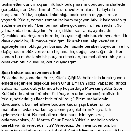
teslim ettiği günün akşamı ilk halk buluşmasını doğduğu mahallede
gerçekleştiren Onur Emrah Yıldız; davul zurnalarla, halaylarla
karşılandı. Yıldız, coşkulu kalabalığa seslenirken duygulu anlar
yaşandı. Yıldız, zaman zaman izdiham yaşayan büyük kalabalığa şu
sözlerle seslendi; “ Ben bu mahalleyi çok sevdim, hep sevdim. 96
yılına kadar buradaydım. Ama; gittikten sonra hiç ayrılmadım.
Çocukluk arkadaşlarım burada, ilk oyuncağımla burada oynadım. İlk
dayak yediğim, ilk meyve çaldığım, ilk arabasını alıp kaçtığımız
ağabeylerimin olduğu yer burası. Ben sizinle beraber büyüdüm ve hiç
değişmedim. Söz veriyorum hiç ama hiç değişmeyeceğim de. Her
zaman bu mahallenin bir parçası olmaktan, bu mahallenin bir yarısı
olmaktan onur duydum, onur duyacağım.”
Şaşı bakanlara cevabımız belli
Sözlerine başlamadan önce, Küçük Çiğli Mahalle’sinin kuruluşunda
emeği geçenlere teşekkür eden Onur Emrah Yıldız; yapacağı futbol
sahasına, çocukluk yıllarında top koşturduğu Mavi şimşekler Spor
Kulübü’nde antrenörü olan Kel Yaşar’ın adını vereceğini söyledi.
Yıldız, sözlerini şu ifadelerle sürdürdü; “ Bizim mahallemiz
duygusaldır. Bu mahalleye bugüne kadar şaşı bakanlar; bu
mahallenin evladı varken oy istemeye gelebilir mi? Eyvallah,
gelemezler tabi. Bu mahallenin dokusunu bilmeyenlere,
anlamayanlara, 31 Mart’ta Onur Emrah Yıldız’ın mahallesinden
gerekli yanıtı verecek miyiz? Vereceğiz. Beni evinizden biri, bir
kardeşiniz evladınız olarak kabul ettiğinizi biliyorum. Ama şimdi bu