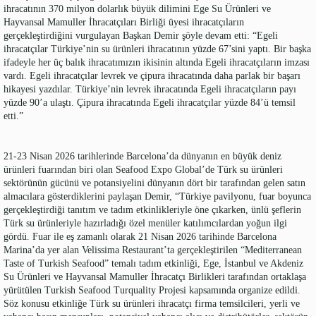
ihracatının 370 milyon dolarlık büyük dilimini Ege Su Ürünleri ve
Hayvansal Mamuller İhracatçıları Birliği üyesi ihracatçıların
gerçekleştirdiğini vurgulayan Başkan Demir şöyle devam etti: “Egeli
ihracatçılar Türkiye’nin su ürünleri ihracatının yüzde 67’sini yaptı. Bir başka
ifadeyle her üç balık ihracatımızın ikisinin altında Egeli ihracatçıların imzası
vardı. Egeli ihracatçılar levrek ve çipura ihracatında daha parlak bir başarı
hikayesi yazdılar. Türkiye’nin levrek ihracatında Egeli ihracatçıların payı
yüzde 90’a ulaştı. Çipura ihracatında Egeli ihracatçılar yüzde 84’ü temsil
etti.”
21-23 Nisan 2026 tarihlerinde Barcelona’da dünyanın en büyük deniz
ürünleri fuarından biri olan Seafood Expo Global’de Türk su ürünleri
sektörünün gücünü ve potansiyelini dünyanın dört bir tarafından gelen satın
almacılara gösterdiklerini paylaşan Demir, “Türkiye pavilyonu, fuar boyunca
gerçekleştirdiği tanıtım ve tadım etkinlikleriyle öne çıkarken, ünlü şeflerin
Türk su ürünleriyle hazırladığı özel menüler katılımcılardan yoğun ilgi
gördü. Fuar ile eş zamanlı olarak 21 Nisan 2026 tarihinde Barcelona
Marina’da yer alan Velissima Restaurant’ta gerçekleştirilen “Mediterranean
Taste of Turkish Seafood” temalı tadım etkinliği, Ege, İstanbul ve Akdeniz
Su Ürünleri ve Hayvansal Mamuller İhracatçı Birlikleri tarafından ortaklaşa
yürütülen Turkish Seafood Turquality Projesi kapsamında organize edildi.
Söz konusu etkinliğe Türk su ürünleri ihracatçı firma temsilcileri, yerli ve