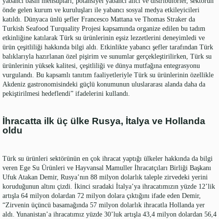
yabancı basın mensupları, potansiyel yabancı alıcı ve distribütörler, sektörün
önde gelen kurum ve kuruluşları ile yabancı sosyal medya etkileyicileri
katıldı. Dünyaca ünlü şefler Francesco Mattana ve Thomas Straker da
Turkish Seafood Turquality Projesi kapsamında organize edilen bu tadım
etkinliğine katılarak Türk su ürünlerinin eşsiz lezzetlerini deneyimledi ve
ürün çeşitliliği hakkında bilgi aldı. Etkinlikte yabancı şefler tarafından Türk
balıklarıyla hazırlanan özel pişirim ve sunumlar gerçekleştirilirken, Türk su
ürünlerinin yüksek kalitesi, çeşitliliği ve dünya mutfağına entegrasyonu
vurgulandı. Bu kapsamlı tanıtım faaliyetleriyle Türk su ürünlerinin özellikle
Akdeniz gastronomisindeki güçlü konumunun uluslararası alanda daha da
pekiştirilmesi hedeflendi” ifadelerini kullandı.
İhracatta ilk üç ülke Rusya, İtalya ve Hollanda
oldu
Türk su ürünleri sektörünün en çok ihracat yaptığı ülkeler hakkında da bilgi
veren Ege Su Ürünleri ve Hayvansal Mamuller İhracatçıları Birliği Başkanı
Ufuk Atakan Demir, Rusya’nın 88 milyon dolarlık taleple zirvedeki yerini
koruduğunun altını çizdi. İkinci sıradaki İtalya’ya ihracatımızın yüzde 12’lik
artışla 64 milyon dolardan 72 milyon dolara çıktığını ifade eden Demir,
“Zirvenin üçüncü basamağında 57 milyon dolarlık ihracatla Hollanda yer
aldı. Yunanistan’a ihracatımız yüzde 30’luk artışla 43,4 milyon dolardan 56,4