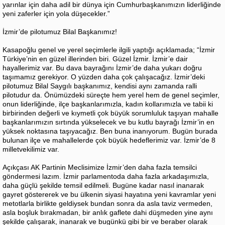
yarınlar için daha adil bir dünya için Cumhurbaşkanımızın liderliğinde
yeni zaferler için yola düşecekler.”
İzmir’de pilotumuz Bilal Başkanımız!
Kasapoğlu genel ve yerel seçimlerle ilgili yaptığı açıklamada; “İzmir
Türkiye’nin en güzel illerinden biri. Güzel İzmir. İzmir’e dair
hayallerimiz var. Bu dava bayrağını İzmir’de daha yukarı doğru
taşımamız gerekiyor. O yüzden daha çok çalışacağız. İzmir’deki
pilotumuz Bilal Saygılı başkanımız, kendisi aynı zamanda ralli
pilotudur da. Önümüzdeki süreçte hem yerel hem de genel seçimler,
onun liderliğinde, ilçe başkanlarımızla, kadın kollarımızla ve tabii ki
birbirinden değerli ve kıymetli çok büyük sorumluluk taşıyan mahalle
başkanlarımızın sırtında yükselecek ve bu kutlu bayrağı İzmir’in en
yüksek noktasına taşıyacağız. Ben buna inanıyorum. Bugün burada
bulunan ilçe ve mahallelerde çok büyük hedeflerimiz var. İzmir’de 8
milletvekilimiz var.
Açıkçası AK Partinin Meclisimize İzmir’den daha fazla temsilci
göndermesi lazım. İzmir parlamentoda daha fazla arkadaşımızla,
daha güçlü şekilde temsil edilmeli. Bugüne kadar nasıl inanarak
gayret göstererek ve bu ülkenin siyasi hayatına yeni kavramlar yeni
metotlarla birlikte geldiysek bundan sonra da asla taviz vermeden,
asla boşluk bırakmadan, bir anlık gaflete dahi düşmeden yine aynı
şekilde çalışarak, inanarak ve bugünkü gibi bir ve beraber olarak