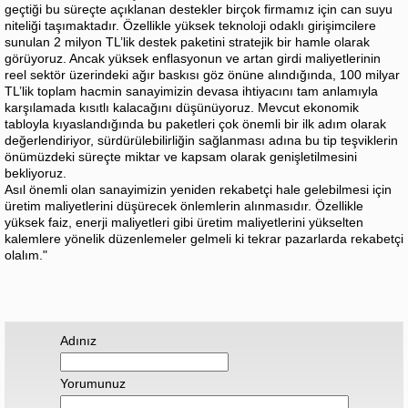
geçtiği bu süreçte açıklanan destekler birçok firmamız için can suyu
niteliği taşımaktadır. Özellikle yüksek teknoloji odaklı girişimcilere
sunulan 2 milyon TL’lik destek paketini stratejik bir hamle olarak
görüyoruz. Ancak yüksek enflasyonun ve artan girdi maliyetlerinin
reel sektör üzerindeki ağır baskısı göz önüne alındığında, 100 milyar
TL’lik toplam hacmin sanayimizin devasa ihtiyacını tam anlamıyla
karşılamada kısıtlı kalacağını düşünüyoruz. Mevcut ekonomik
tabloyla kıyaslandığında bu paketleri çok önemli bir ilk adım olarak
değerlendiriyor, sürdürülebilirliğin sağlanması adına bu tip teşviklerin
önümüzdeki süreçte miktar ve kapsam olarak genişletilmesini
bekliyoruz.
Asıl önemli olan sanayimizin yeniden rekabetçi hale gelebilmesi için
üretim maliyetlerini düşürecek önlemlerin alınmasıdır. Özellikle
yüksek faiz, enerji maliyetleri gibi üretim maliyetlerini yükselten
kalemlere yönelik düzenlemeler gelmeli ki tekrar pazarlarda rekabetçi
olalım."
Adınız
Yorumunuz