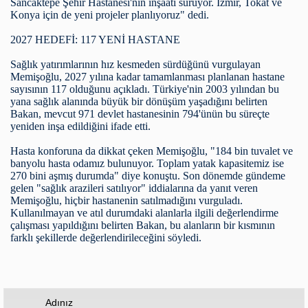
Sancaktepe Şehir Hastanesi'nin inşaatı sürüyor. İzmir, Tokat ve
Konya için de yeni projeler planlıyoruz" dedi.
2027 HEDEFİ: 117 YENİ HASTANE
Sağlık yatırımlarının hız kesmeden sürdüğünü vurgulayan
Memişoğlu, 2027 yılına kadar tamamlanması planlanan hastane
sayısının 117 olduğunu açıkladı. Türkiye'nin 2003 yılından bu
yana sağlık alanında büyük bir dönüşüm yaşadığını belirten
Bakan, mevcut 971 devlet hastanesinin 794'ünün bu süreçte
yeniden inşa edildiğini ifade etti.
Hasta konforuna da dikkat çeken Memişoğlu, "184 bin tuvalet ve
banyolu hasta odamız bulunuyor. Toplam yatak kapasitemiz ise
270 bini aşmış durumda" diye konuştu. Son dönemde gündeme
gelen "sağlık arazileri satılıyor" iddialarına da yanıt veren
Memişoğlu, hiçbir hastanenin satılmadığını vurguladı.
Kullanılmayan ve atıl durumdaki alanlarla ilgili değerlendirme
çalışması yapıldığını belirten Bakan, bu alanların bir kısmının
farklı şekillerde değerlendirileceğini söyledi.
Adınız