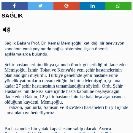
SAĞLIK
ağlık Bakanı Prof. Dr.
Kemal Memişoğlu
, katıldığı bir televizyon
S
kanalının canlı yayınında sağlık sistemine ilişkin önemli
açıklamalarda bulundu.
Şehir hastanelerinin dünya çapında örnek gösterildiğini ifade eden
Memişoğlu,
İzmir
,
Tokat
ve
Konya
'da yeni şehir hastanelerinin
planlandığını duyurdu.
Türkiye
genelinde şehir hastanelerine
yönelik yatırımların devam ettiğini belirten Memişoğlu, şu ana
kadar 27 şehir hastanesinin tamamlandığını söyledi. Ordu Şehir
Hastanesi'nin de kısa süre içinde hasta kabulüne başlayacağını
ifade eden Bakan, 12 şehir hastanesinin ise hala inşa aşamasında
olduğunu kaydetti. Memişoğlu,
"
Trabzon
,
Şanlıurfa
,
Samsun
ve
Rize
'deki hastaneleri bu yıl içinde
tamamlamayı hedefliyoruz.
Bu hastaneler bin yatak kapasitesine sahip olacak. Ayrıca