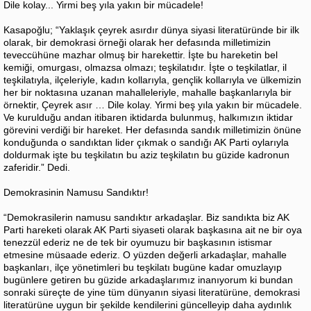
Dile kolay... Yirmi beş yıla yakın bir mücadele!
Kasapoğlu; “Yaklaşık çeyrek asırdır dünya siyasi literatüründe bir ilk
olarak, bir demokrasi örneği olarak her defasında milletimizin
teveccühüne mazhar olmuş bir harekettir. İşte bu hareketin bel
kemiği, omurgası, olmazsa olmazı; teşkilatıdır. İşte o teşkilatlar, il
teşkilatıyla, ilçeleriyle, kadın kollarıyla, gençlik kollarıyla ve ülkemizin
her bir noktasına uzanan mahalleleriyle, mahalle başkanlarıyla bir
örnektir, Çeyrek asır … Dile kolay. Yirmi beş yıla yakın bir mücadele.
Ve kurulduğu andan itibaren iktidarda bulunmuş, halkımızın iktidar
görevini verdiği bir hareket. Her defasında sandık milletimizin önüne
konduğunda o sandıktan lider çıkmak o sandığı AK Parti oylarıyla
doldurmak işte bu teşkilatın bu aziz teşkilatın bu güzide kadronun
zaferidir.” Dedi.
Demokrasinin Namusu Sandıktır!
“Demokrasilerin namusu sandıktır arkadaşlar. Biz sandıkta biz AK
Parti hareketi olarak AK Parti siyaseti olarak başkasına ait ne bir oya
tenezzül ederiz ne de tek bir oyumuzu bir başkasının istismar
etmesine müsaade ederiz. O yüzden değerli arkadaşlar, mahalle
başkanları, ilçe yönetimleri bu teşkilatı bugüne kadar omuzlayıp
bugünlere getiren bu güzide arkadaşlarımız inanıyorum ki bundan
sonraki süreçte de yine tüm dünyanın siyasi literatürüne, demokrasi
literatürüne uygun bir şekilde kendilerini güncelleyip daha aydınlık