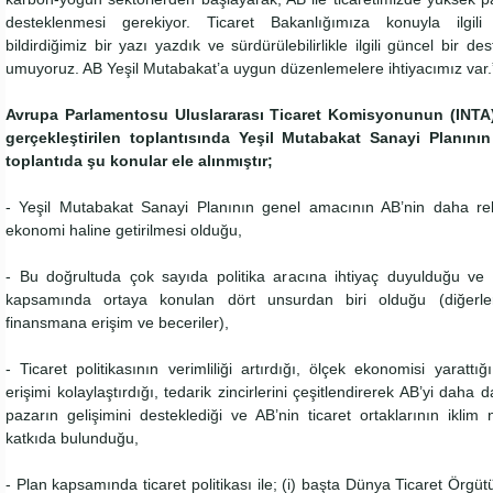
desteklenmesi gerekiyor. Ticaret Bakanlığımıza konuyla ilgili 
bildirdiğimiz bir yazı yazdık ve sürdürülebilirlikle ilgili güncel bir d
umuyoruz. AB Yeşil Mutabakat’a uygun düzenlemelere ihtiyacımız var.”
Avrupa Parlamentosu Uluslararası Ticaret Komisyonunun (INTA)
gerçekleştirilen toplantısında Yeşil Mutabakat Sanayi Planının t
toplantıda şu konular ele alınmıştır;
- Yeşil Mutabakat Sanayi Planının genel amacının AB’nin daha rek
ekonomi haline getirilmesi olduğu,
- Bu doğrultuda çok sayıda politika aracına ihtiyaç duyulduğu ve ti
kapsamında ortaya konulan dört unsurdan biri olduğu (diğerleri
finansmana erişim ve beceriler),
- Ticaret politikasının verimliliği artırdığı, ölçek ekonomisi yaratt
erişimi kolaylaştırdığı, tedarik zincirlerini çeşitlendirerek AB’yi daha d
pazarın gelişimini desteklediği ve AB’nin ticaret ortaklarının ikli
katkıda bulunduğu,
- Plan kapsamında ticaret politikası ile; (i) başta Dünya Ticaret Örgü