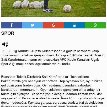
SPOR
TFF 2. Lig Kırmızı Grup’ta Kırklarelispor’la golsüz berabere kalıp
zirve yarışında tekrar geriye düşen Bucaspor 1928’de Teknik Direktör
Sait Karafırtınalar, yarın oynayacakları AFC Kablo Kanalları Uşak
Spor A.Ş: maçı öncesi açıklamalarda bulundu.
Bucaspor Teknik Direktörü Sait Karafırtınalar, “İstatistiklere
baktığımızda çok net oyun var ortada. Top oynayan biz, oyun bizde,
gol pozisyonu üreten biziz. Oynadığımız oyundan, sahadaki
karakterden memnunum. Oyuncularımız şampiyon olma adayı bir
takım gibi oynuyor. Biz şampiyon olacağız. Zaman zaman zorluklar
yaşayacağız. Bu sadece ufak bir sekte. İnandığımız yolda yürümeye
devam edeceğiz. Kayıtsız şartsız, sorgusuz sualsiz bizi destekleyen
Bucaspor taraftarına da selam olsun” dedi."Hedefe ulaşan taraf