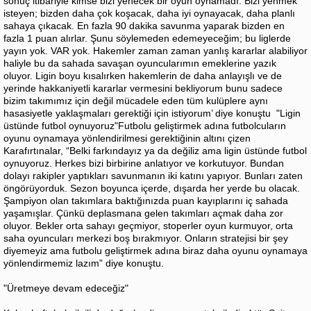
sonuç itibariyle kimse bizi yenecek bir oyun oynamadı. Bizi yenmek
isteyen; bizden daha çok koşacak, daha iyi oynayacak, daha planlı
sahaya çıkacak. En fazla 90 dakika savunma yaparak bizden en
fazla 1 puan alırlar. Şunu söylemeden edemeyeceğim; bu liglerde
yayın yok. VAR yok. Hakemler zaman zaman yanlış kararlar alabiliyor
haliyle bu da sahada savaşan oyuncularımın emeklerine yazık
oluyor. Ligin boyu kısalırken hakemlerin de daha anlayışlı ve de
yerinde hakkaniyetli kararlar vermesini bekliyorum bunu sadece
bizim takımımız için değil mücadele eden tüm kulüplere aynı
hasasiyetle yaklaşmaları gerektiği için istiyorum’ diye konuştu "Ligin
üstünde futbol oynuyoruz"Futbolu geliştirmek adına futbolcuların
oyunu oynamaya yönlendirilmesi gerektiğinin altını çizen
Karafırtınalar, “Belki farkındayız ya da değiliz ama ligin üstünde futbol
oynuyoruz. Herkes bizi birbirine anlatıyor ve korkutuyor. Bundan
dolayı rakipler yaptıkları savunmanın iki katını yapıyor. Bunları zaten
öngörüyorduk. Sezon boyunca içerde, dışarda her yerde bu olacak.
Şampiyon olan takımlara baktığınızda puan kayıplarını iç sahada
yaşamışlar. Çünkü deplasmana gelen takımları açmak daha zor
oluyor. Bekler orta sahayı geçmiyor, stoperler oyun kurmuyor, orta
saha oyuncuları merkezi boş bırakmıyor. Onların stratejisi bir şey
diyemeyiz ama futbolu geliştirmek adına biraz daha oyunu oynamaya
yönlendirmemiz lazım” diye konuştu.
"Üretmeye devam edeceğiz"