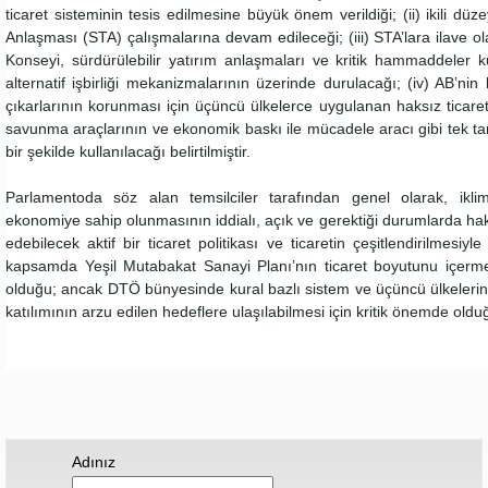
ticaret sisteminin tesis edilmesine büyük önem verildiği; (ii) ikili düz
Anlaşması (STA) çalışmalarına devam edileceği; (iii) STA’lara ilave ol
Konseyi, sürdürülebilir yatırım anlaşmaları ve kritik hammaddeler k
alternatif işbirliği mekanizmalarının üzerinde durulacağı; (iv) AB’nin
çıkarlarının korunması için üçüncü ülkelerce uygulanan haksız ticaret p
savunma araçlarının ve ekonomik baskı ile mücadele aracı gibi tek tar
bir şekilde kullanılacağı belirtilmiştir.
Parlamentoda söz alan temsilciler tarafından genel olarak, ikli
ekonomiye sahip olunmasının iddialı, açık ve gerektiği durumlarda ha
edebilecek aktif bir ticaret politikası ve ticaretin çeşitlendirilmesi
kapsamda Yeşil Mutabakat Sanayi Planı’nın ticaret boyutunu içerm
olduğu; ancak DTÖ bünyesinde kural bazlı sistem ve üçüncü ülkelerin
katılımının arzu edilen hedeflere ulaşılabilmesi için kritik önemde olduğ
Adınız