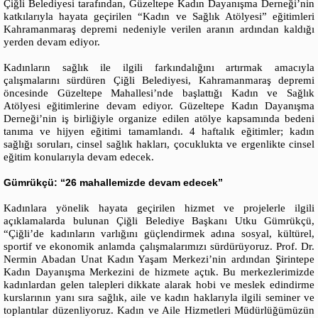
Çiğli Belediyesi tarafından, Güzeltepe Kadın Dayanışma Derneği’nin
katkılarıyla hayata geçirilen “Kadın ve Sağlık Atölyesi” eğitimleri
Kahramanmaraş depremi nedeniyle verilen aranın ardından kaldığı
yerden devam ediyor.
Kadınların sağlık ile ilgili farkındalığını artırmak amacıyla
çalışmalarını sürdüren Çiğli Belediyesi, Kahramanmaraş depremi
öncesinde Güzeltepe Mahallesi’nde başlattığı Kadın ve Sağlık
Atölyesi eğitimlerine devam ediyor. Güzeltepe Kadın Dayanışma
Derneği’nin iş birliğiyle organize edilen atölye kapsamında bedeni
tanıma ve hijyen eğitimi tamamlandı. 4 haftalık eğitimler; kadın
sağlığı soruları, cinsel sağlık hakları, çocuklukta ve ergenlikte cinsel
eğitim konularıyla devam edecek.
Gümrükçü: “26 mahallemizde devam edecek”
Kadınlara yönelik hayata geçirilen hizmet ve projelerle ilgili
açıklamalarda bulunan Çiğli Belediye Başkanı Utku Gümrükçü,
“Çiğli’de kadınların varlığını güçlendirmek adına sosyal, kültürel,
sportif ve ekonomik anlamda çalışmalarımızı sürdürüyoruz. Prof. Dr.
Nermin Abadan Unat Kadın Yaşam Merkezi’nin ardından Şirintepe
Kadın Dayanışma Merkezini de hizmete açtık. Bu merkezlerimizde
kadınlardan gelen talepleri dikkate alarak hobi ve meslek edindirme
kurslarının yanı sıra sağlık, aile ve kadın haklarıyla ilgili seminer ve
toplantılar düzenliyoruz. Kadın ve Aile Hizmetleri Müdürlüğümüzün