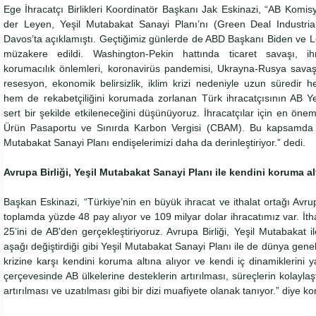
Ege İhracatçı Birlikleri Koordinatör Başkanı Jak Eskinazi, “AB Komi
der Leyen, Yeşil Mutabakat Sanayi Planı’nı (Green Deal Industria
Davos’ta açıklamıştı. Geçtiğimiz günlerde de ABD Başkanı Biden ve 
müzakere edildi. Washington-Pekin hattında ticaret savaşı, ihr
korumacılık önlemleri, koronavirüs pandemisi, Ukrayna-Rusya savaşı,
resesyon, ekonomik belirsizlik, iklim krizi nedeniyle uzun süredir
hem de rekabetçiliğini korumada zorlanan Türk ihracatçısının AB Y
sert bir şekilde etkileneceğini düşünüyoruz. İhracatçılar için en önemli
Ürün Pasaportu ve Sınırda Karbon Vergisi (CBAM). Bu kapsamda h
Mutabakat Sanayi Planı endişelerimizi daha da derinleştiriyor.” dedi.
Avrupa Birliği, Yeşil Mutabakat Sanayi Planı ile kendini koruma al
Başkan Eskinazi, “Türkiye’nin en büyük ihracat ve ithalat ortağı Avru
toplamda yüzde 48 pay alıyor ve 109 milyar dolar ihracatımız var. İth
25’ini de AB'den gerçekleştiriyoruz. Avrupa Birliği, Yeşil Mutabakat il
aşağı değiştirdiği gibi Yeşil Mutabakat Sanayi Planı ile de dünya ge
krizine karşı kendini koruma altına alıyor ve kendi iç dinamiklerini y
çerçevesinde AB ülkelerine desteklerin artırılması, süreçlerin kolaylaşt
artırılması ve uzatılması gibi bir dizi muafiyete olanak tanıyor.” diye k