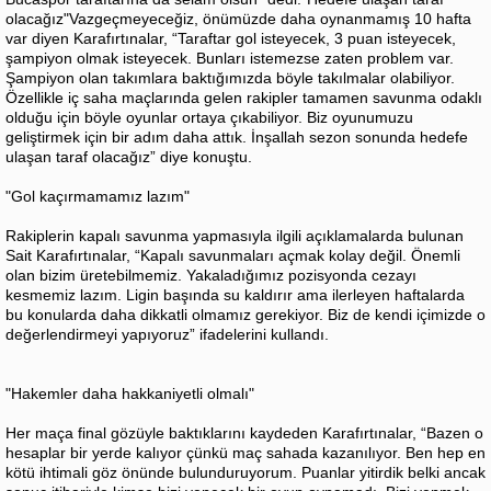
olacağız"Vazgeçmeyeceğiz, önümüzde daha oynanmamış 10 hafta
var diyen Karafırtınalar, “Taraftar gol isteyecek, 3 puan isteyecek,
şampiyon olmak isteyecek. Bunları istemezse zaten problem var.
Şampiyon olan takımlara baktığımızda böyle takılmalar olabiliyor.
Özellikle iç saha maçlarında gelen rakipler tamamen savunma odaklı
olduğu için böyle oyunlar ortaya çıkabiliyor. Biz oyunumuzu
geliştirmek için bir adım daha attık. İnşallah sezon sonunda hedefe
ulaşan taraf olacağız” diye konuştu.
"Gol kaçırmamamız lazım"
Rakiplerin kapalı savunma yapmasıyla ilgili açıklamalarda bulunan
Sait Karafırtınalar, “Kapalı savunmaları açmak kolay değil. Önemli
olan bizim üretebilmemiz. Yakaladığımız pozisyonda cezayı
kesmemiz lazım. Ligin başında su kaldırır ama ilerleyen haftalarda
bu konularda daha dikkatli olmamız gerekiyor. Biz de kendi içimizde o
değerlendirmeyi yapıyoruz” ifadelerini kullandı.
"Hakemler daha hakkaniyetli olmalı"
Her maça final gözüyle baktıklarını kaydeden Karafırtınalar, “Bazen o
hesaplar bir yerde kalıyor çünkü maç sahada kazanılıyor. Ben hep en
kötü ihtimali göz önünde bulunduruyorum. Puanlar yitirdik belki ancak