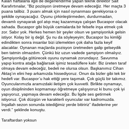
Kalan haftalarla ilgili de değerlendirme yapan teknik direktör Sait
Karafırtınalar, “Biz pozisyon üretmeye devam edeceğiz. Her maçta 3
puana talibiz. 3 puanı almak için nasıl oynanması gerekiyorsa o
şekilde oynayacağız. Oyunu çirkinleştirmeden, durdurmadan,
devamlı oynayarak gol atıp maç kazanmaya çalışan Bucaspor olacak
sahada. Bucaspor gibi büyük camialarda bir felsefe inşa etmek çok
zor. Sabır yok. Herkes hemen bir şeyler olsun ve şampiyonluk gelsin
istiyor. Kolay bir iş değil. Şu nu da söyleyeyim; Bucaspor bu kimliği
edindikten sonra insanlar bizi izlemekten çok daha fazla keyif
alacaklar. Oynanan maçlarda pozisyon üretmeden galip gelseydik
ben tatmin olmazdım. Çünkü biz uzun vadede şampiyon olmalıyız.
Şampiyonluğa götürecek oyunu oynamak zorundayız. Savunma
yapıp kontra atağa bağlarsak işimiz tesadüflere kalır. Biz üreten taraf
olmaya devam edeceğiz, bedeli ne olursa olsun. Başkanımız Cihan
Aktaş’ın elini hep arkamızda hissediyoruz. Onun da bizler gibi tek bir
hedefi var. Bucaspor’u hak ettiği yere taşımak. Çok güçlü bir takımız.
Oyuncularımızla aramızdaki iletişim çok kuvvetli. Birlikte oynamayı,
oyun disiplininden kopmamayı öğretmeye çalışıyoruz ki bunu çok iyi
yapıyoruz, yapmaya devam edeceğiz. Bu ligde ses getirmek
istiyoruz. Çok düzgün ve karakterli oyuncular var kadromuzda.
İnşallah sezon sonunda istediğimiz yerde bitiririz” ifadelerine yer
verdi.” şeklinde konuştu.
Taraftardan yoksun