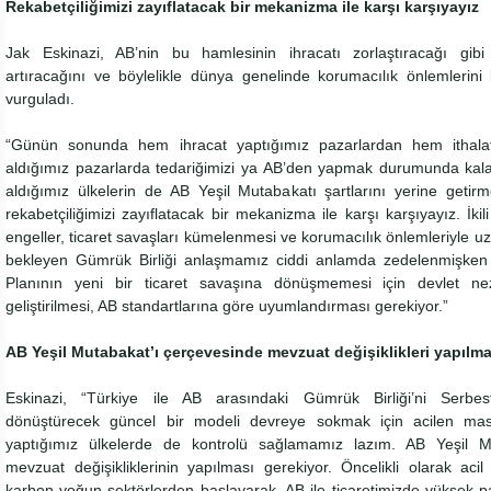
Rekabetçiliğimizi zayıflatacak bir mekanizma ile karşı karşıyayız
Jak Eskinazi, AB’nin bu hamlesinin ihracatı zorlaştıracağı gibi 
artıracağını ve böylelikle dünya genelinde korumacılık önlemlerini 
vurguladı.
“Günün sonunda hem ihracat yaptığımız pazarlardan hem ithal
aldığımız pazarlarda tedariğimizi ya AB’den yapmak durumunda kal
aldığımız ülkelerin de AB Yeşil Mutabakatı şartlarını yerine getir
rekabetçiliğimizi zayıflatacak bir mekanizma ile karşı karşıyayız. İki
engeller, ticaret savaşları kümelenmesi ve korumacılık önlemleriyle
bekleyen Gümrük Birliği anlaşmamız ciddi anlamda zedelenmişken
Planının yeni bir ticaret savaşına dönüşmemesi için devlet nezd
geliştirilmesi, AB standartlarına göre uyumlandırması gerekiyor.”
AB Yeşil Mutabakat’ı çerçevesinde mevzuat değişiklikleri yapılma
Eskinazi, “Türkiye ile AB arasındaki Gümrük Birliği’ni Serbes
dönüştürecek güncel bir modeli devreye sokmak için acilen masa
yaptığımız ülkelerde de kontrolü sağlamamız lazım. AB Yeşil Mu
mevzuat değişikliklerinin yapılması gerekiyor. Öncelikli olarak aci
karbon-yoğun sektörlerden başlayarak, AB ile ticaretimizde yüksek pa