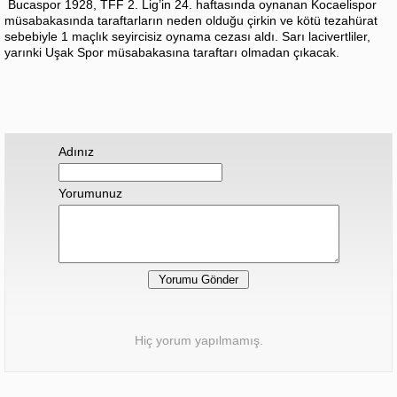
Bucaspor 1928, TFF 2. Lig’in 24. haftasında oynanan Kocaelispor
müsabakasında taraftarların neden olduğu çirkin ve kötü tezahürat
sebebiyle 1 maçlık seyircisiz oynama cezası aldı. Sarı lacivertliler,
yarınki Uşak Spor müsabakasına taraftarı olmadan çıkacak.
Adınız
Yorumunuz
Hiç yorum yapılmamış.