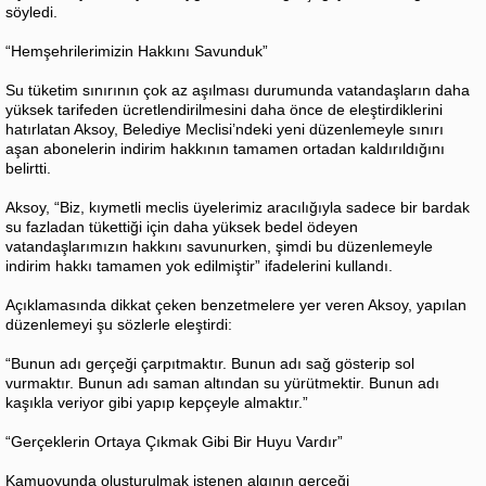
söyledi.
“Hemşehrilerimizin Hakkını Savunduk”
Su tüketim sınırının çok az aşılması durumunda vatandaşların daha
yüksek tarifeden ücretlendirilmesini daha önce de eleştirdiklerini
hatırlatan Aksoy, Belediye Meclisi’ndeki yeni düzenlemeyle sınırı
aşan abonelerin indirim hakkının tamamen ortadan kaldırıldığını
belirtti.
Aksoy, “Biz, kıymetli meclis üyelerimiz aracılığıyla sadece bir bardak
su fazladan tükettiği için daha yüksek bedel ödeyen
vatandaşlarımızın hakkını savunurken, şimdi bu düzenlemeyle
indirim hakkı tamamen yok edilmiştir” ifadelerini kullandı.
Açıklamasında dikkat çeken benzetmelere yer veren Aksoy, yapılan
düzenlemeyi şu sözlerle eleştirdi:
“Bunun adı gerçeği çarpıtmaktır. Bunun adı sağ gösterip sol
vurmaktır. Bunun adı saman altından su yürütmektir. Bunun adı
kaşıkla veriyor gibi yapıp kepçeyle almaktır.”
“Gerçeklerin Ortaya Çıkmak Gibi Bir Huyu Vardır”
Kamuoyunda oluşturulmak istenen algının gerçeği