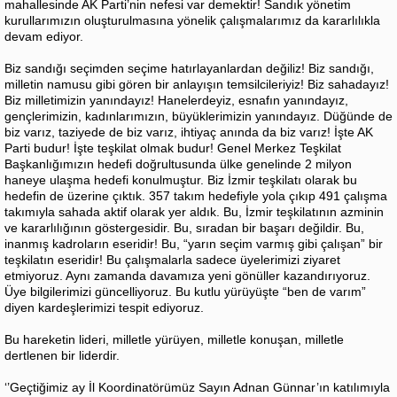
mahallesinde AK Parti’nin nefesi var demektir! Sandık yönetim
kurullarımızın oluşturulmasına yönelik çalışmalarımız da kararlılıkla
devam ediyor.
Biz sandığı seçimden seçime hatırlayanlardan değiliz! Biz sandığı,
milletin namusu gibi gören bir anlayışın temsilcileriyiz! Biz sahadayız!
Biz milletimizin yanındayız! Hanelerdeyiz, esnafın yanındayız,
gençlerimizin, kadınlarımızın, büyüklerimizin yanındayız. Düğünde de
biz varız, taziyede de biz varız, ihtiyaç anında da biz varız! İşte AK
Parti budur! İşte teşkilat olmak budur! Genel Merkez Teşkilat
Başkanlığımızın hedefi doğrultusunda ülke genelinde 2 milyon
haneye ulaşma hedefi konulmuştur. Biz İzmir teşkilatı olarak bu
hedefin de üzerine çıktık. 357 takım hedefiyle yola çıkıp 491 çalışma
takımıyla sahada aktif olarak yer aldık. Bu, İzmir teşkilatının azminin
ve kararlılığının göstergesidir. Bu, sıradan bir başarı değildir. Bu,
inanmış kadroların eseridir! Bu, “yarın seçim varmış gibi çalışan” bir
teşkilatın eseridir! Bu çalışmalarla sadece üyelerimizi ziyaret
etmiyoruz. Aynı zamanda davamıza yeni gönüller kazandırıyoruz.
Üye bilgilerimizi güncelliyoruz. Bu kutlu yürüyüşte “ben de varım”
diyen kardeşlerimizi tespit ediyoruz.
Bu hareketin lideri, milletle yürüyen, milletle konuşan, milletle
dertlenen bir liderdir.
‘’Geçtiğimiz ay İl Koordinatörümüz Sayın Adnan Günnar’ın katılımıyla