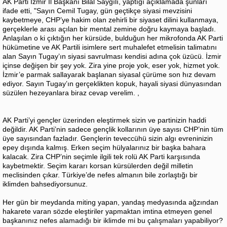
AK Parti İzmir İl Başkanı Bilal Saygılı, yaptığı açıklamada şunları
ifade etti, "Sayın Cemil Tugay, gün geçtikçe siyasi mevzisini
kaybetmeye, CHP’ye hakim olan zehirli bir siyaset dilini kullanmaya,
gerçeklerle arası açılan bir mental zemine doğru kaymaya başladı.
Anlaşılan o ki çıktığın her kürsüde, bulduğun her mikrofonda AK Parti
hükümetine ve AK Partili isimlere sert muhalefet etmelisin talimatını
alan Sayın Tugay’ın siyasi savrulması kendisi adına çok üzücü. İzmir
içinse değişen bir şey yok. Zira yine proje yok, eser yok, hizmet yok.
İzmir’e parmak sallayarak başlanan siyasal çürüme son hız devam
ediyor. Sayın Tugay’ın gerçeklikten kopuk, hayali siyasi dünyasından
süzülen hezeyanlara biraz cevap verelim. ,
AK Parti’yi gençler üzerinden eleştirmek sizin ve partinizin haddi
değildir. AK Parti’nin sadece gençlik kollarının üye sayısı CHP’nin tüm
üye sayısından fazladır. Gençlerin teveccühü sizin algı evreninizin
epey dışında kalmış. Erken seçim hülyalarınız bir başka bahara
kalacak. Zira CHP’nin seçimle ilgili tek rolü AK Parti karşısında
kaybetmektir. Seçim kararı korsan kürsülerden değil milletin
meclisinden çıkar. Türkiye’de nefes almanın bile zorlaştığı bir
iklimden bahsediyorsunuz.
Her gün bir meydanda miting yapan, yandaş medyasında ağzından
hakarete varan sözde eleştiriler yapmaktan imtina etmeyen genel
başkanınız nefes alamadığı bir iklimde mi bu çalışmaları yapabiliyor?