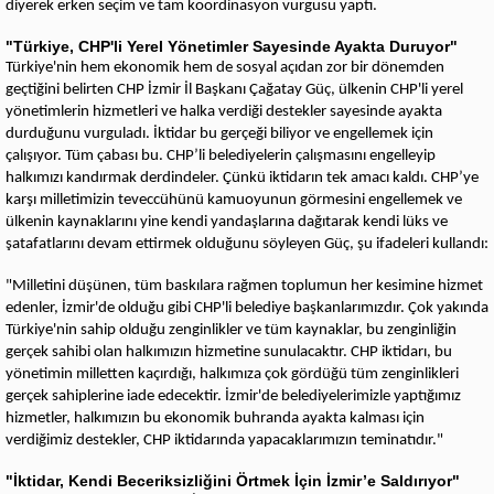
diyerek erken seçim ve tam koordinasyon vurgusu yaptı.
"Türkiye, CHP'li Yerel Yönetimler Sayesinde Ayakta Duruyor"
Türkiye'nin hem ekonomik hem de sosyal açıdan zor bir dönemden
geçtiğini belirten CHP İzmir İl Başkanı Çağatay Güç, ülkenin CHP'li yerel
yönetimlerin hizmetleri ve halka verdiği destekler sayesinde ayakta
durduğunu vurguladı. İktidar bu gerçeği biliyor ve engellemek için
çalışıyor. Tüm çabası bu. CHP’li belediyelerin çalışmasını engelleyip
halkımızı kandırmak derdindeler. Çünkü iktidarın tek amacı kaldı. CHP’ye
karşı milletimizin teveccühünü kamuoyunun görmesini engellemek ve
ülkenin kaynaklarını yine kendi yandaşlarına dağıtarak kendi lüks ve
şatafatlarını devam ettirmek olduğunu söyleyen Güç, şu ifadeleri kullandı:
"Milletini düşünen, tüm baskılara rağmen toplumun her kesimine hizmet
edenler, İzmir'de olduğu gibi CHP'li belediye başkanlarımızdır. Çok yakında
Türkiye'nin sahip olduğu zenginlikler ve tüm kaynaklar, bu zenginliğin
gerçek sahibi olan halkımızın hizmetine sunulacaktır. CHP iktidarı, bu
yönetimin milletten kaçırdığı, halkımıza çok gördüğü tüm zenginlikleri
gerçek sahiplerine iade edecektir. İzmir'de belediyelerimizle yaptığımız
hizmetler, halkımızın bu ekonomik buhranda ayakta kalması için
verdiğimiz destekler, CHP iktidarında yapacaklarımızın teminatıdır."
"İktidar, Kendi Beceriksizliğini Örtmek İçin İzmir’e Saldırıyor"