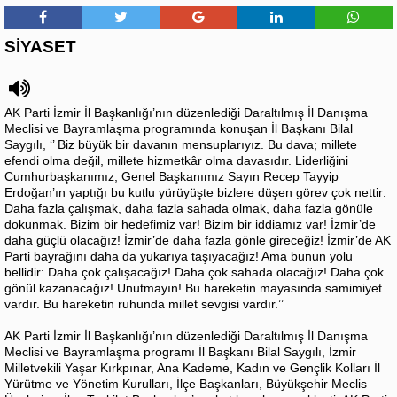
SİYASET
AK Parti İzmir İl Başkanlığı’nın düzenlediği Daraltılmış İl Danışma
Meclisi ve Bayramlaşma programında konuşan İl Başkanı Bilal
Saygılı, ‘’ Biz büyük bir davanın mensuplarıyız. Bu dava; millete
efendi olma değil, millete hizmetkâr olma davasıdır. Liderliğini
Cumhurbaşkanımız, Genel Başkanımız Sayın Recep Tayyip
Erdoğan’ın yaptığı bu kutlu yürüyüşte bizlere düşen görev çok nettir:
Daha fazla çalışmak, daha fazla sahada olmak, daha fazla gönüle
dokunmak. Bizim bir hedefimiz var! Bizim bir iddiamız var! İzmir’de
daha güçlü olacağız! İzmir’de daha fazla gönle gireceğiz! İzmir’de AK
Parti bayrağını daha da yukarıya taşıyacağız! Ama bunun yolu
bellidir: Daha çok çalışacağız! Daha çok sahada olacağız! Daha çok
gönül kazanacağız! Unutmayın! Bu hareketin mayasında samimiyet
vardır. Bu hareketin ruhunda millet sevgisi vardır.’’
AK Parti İzmir İl Başkanlığı’nın düzenlediği Daraltılmış İl Danışma
Meclisi ve Bayramlaşma programı İl Başkanı Bilal Saygılı, İzmir
Milletvekili Yaşar Kırkpınar, Ana Kademe, Kadın ve Gençlik Kolları İl
Yürütme ve Yönetim Kurulları, İlçe Başkanları, Büyükşehir Meclis