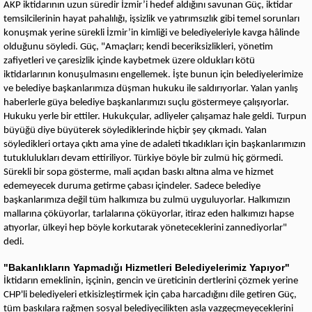
AKP iktidarının uzun süredir İzmir’i hedef aldığını savunan Güç, iktidar
temsilcilerinin hayat pahalılığı, işsizlik ve yatırımsızlık gibi temel sorunları
konuşmak yerine sürekli İzmir’in kimliği ve belediyeleriyle kavga hâlinde
olduğunu söyledi. Güç, "Amaçları; kendi beceriksizlikleri, yönetim
zafiyetleri ve çaresizlik içinde kaybetmek üzere oldukları kötü
iktidarlarının konuşulmasını engellemek. İşte bunun için belediyelerimize
ve belediye başkanlarımıza düşman hukuku ile saldırıyorlar. Yalan yanlış
haberlerle güya belediye başkanlarımızı suçlu göstermeye çalışıyorlar.
Hukuku yerle bir ettiler. Hukukçular, adliyeler çalışamaz hale geldi. Turpun
büyüğü diye büyüterek söylediklerinde hiçbir şey çıkmadı. Yalan
söyledikleri ortaya çıktı ama yine de adaleti tıkadıkları için başkanlarımızın
tutuklulukları devam ettiriliyor. Türkiye böyle bir zulmü hiç görmedi.
Sürekli bir sopa gösterme, mali açıdan baskı altına alma ve hizmet
edemeyecek duruma getirme çabası içindeler. Sadece belediye
başkanlarımıza değil tüm halkımıza bu zulmü uyguluyorlar. Halkımızın
mallarına çöküyorlar, tarlalarına çöküyorlar, itiraz eden halkımızı hapse
atıyorlar, ülkeyi hep böyle korkutarak yöneteceklerini zannediyorlar"
dedi.
"Bakanlıkların Yapmadığı Hizmetleri Belediyelerimiz Yapıyor"
İktidarın emeklinin, işçinin, gencin ve üreticinin dertlerini çözmek yerine
CHP'li belediyeleri etkisizleştirmek için çaba harcadığını dile getiren Güç,
tüm baskılara rağmen sosyal belediyecilikten asla vazgeçmeyeceklerini