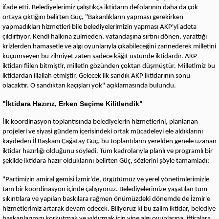
ifade etti. Belediyelerimiz çalıştıkça iktidarın defolarının daha da çok
ortaya çıktığını belirten Güç, "Bakanlıkların yapması gerekirken
yapmadıkları hizmetleri bile belediyelerimizin yapması AKP'yi adeta
çıldırtıyor. Kendi halkına zulmeden, vatandaşına sırtını dönen, yarattığı
krizlerden hamasetle ve algı oyunlarıyla çıkabileceğini zannederek milletini
küçümseyen bu zihniyet zaten sadece kâğıt üstünde iktidardır. AKP
iktidarı fiilen bitmiştir, milletin gözünden çoktan düşmüştür. Milletimiz bu
iktidardan illallah etmiştir. Gelecek ilk sandık AKP iktidarının sonu
olacaktır. O sandıktan kaçışları yok" açıklamasında bulundu.
"İktidara Hazırız, Erken Seçime Kilitlendik"
İlk koordinasyon toplantısında belediyelerin hizmetlerini, planlanan
projeleri ve siyasi gündem içerisindeki ortak mücadeleyi ele aldıklarını
kaydeden İl Başkanı Çağatay Güç, bu toplantıların yerelden genele uzanan
iktidar hazırlığı olduğunu söyledi. Tüm kadrolarıyla planlı ve programlı bir
şekilde iktidara hazır olduklarını belirten Güç, sözlerini şöyle tamamladı:
"Partimizin amiral gemisi İzmir'de, örgütümüz ve yerel yönetimlerimizle
tam bir koordinasyon içinde çalışıyoruz. Belediyelerimize yaşatılan tüm
sıkıntılara ve yapılan baskılara rağmen önümüzdeki dönemde de İzmir'e
hizmetlerimiz artarak devam edecek. Biliyoruz ki bu zalim iktidar, belediye
başkanlarımızı korkutmak ve yıldırmak için yine algı oyunlarına, iftiralara,