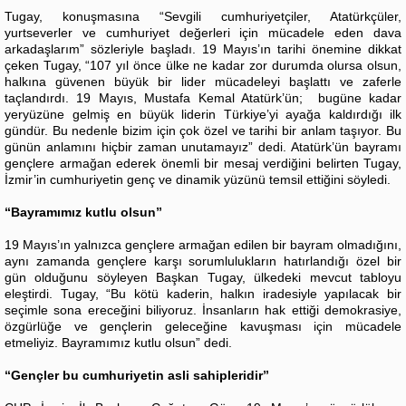
Tugay, konuşmasına “Sevgili cumhuriyetçiler, Atatürkçüler,
yurtseverler ve cumhuriyet değerleri için mücadele eden dava
arkadaşlarım” sözleriyle başladı. 19 Mayıs’ın tarihi önemine dikkat
çeken Tugay, “107 yıl önce ülke ne kadar zor durumda olursa olsun,
halkına güvenen büyük bir lider mücadeleyi başlattı ve zaferle
taçlandırdı. 19 Mayıs, Mustafa Kemal Atatürk’ün; bugüne kadar
yeryüzüne gelmiş en büyük liderin Türkiye’yi ayağa kaldırdığı ilk
gündür. Bu nedenle bizim için çok özel ve tarihi bir anlam taşıyor. Bu
günün anlamını hiçbir zaman unutamayız” dedi. Atatürk’ün bayramı
gençlere armağan ederek önemli bir mesaj verdiğini belirten Tugay,
İzmir’in cumhuriyetin genç ve dinamik yüzünü temsil ettiğini söyledi.
“Bayramımız kutlu olsun”
19 Mayıs’ın yalnızca gençlere armağan edilen bir bayram olmadığını,
aynı zamanda gençlere karşı sorumlulukların hatırlandığı özel bir
gün olduğunu söyleyen Başkan Tugay, ülkedeki mevcut tabloyu
eleştirdi. Tugay, “Bu kötü kaderin, halkın iradesiyle yapılacak bir
seçimle sona ereceğini biliyoruz. İnsanların hak ettiği demokrasiye,
özgürlüğe ve gençlerin geleceğine kavuşması için mücadele
etmeliyiz. Bayramımız kutlu olsun” dedi.
“Gençler bu cumhuriyetin asli sahipleridir”