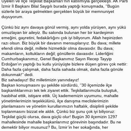
Üyeleri ve İlçe Teşkilat Başkanları’nın katılımıyla gerçekleşti. AK Parti
İzmir İl Başkanı Bilal Saygılı burada yaptığı konuşmada, ‘’Bugün
sizlerle bir araya gelmekten gerçekten büyük bir memnuniyet
duyuyorum.
Çünkü biz aynı davaya gönül vermiş, aynı yolda yürüyen, aynı yükü
omuzlayan bir aileyiz. Bu salonda bulunan her bir kardeşimin
emeğini, gayretini, fedakârlığını çok iyi biliyorum. Allah hepinizden
razı olsun. Biz büyük bir davanın mensuplarıyız. Bu dava; millete
efendi olma değil, millete hizmetkâr olma davasıdır. Bu dava;
makamların, koltukların değil; gönüllerin davasıdır. Liderliğini
Cumhurbaşkanımız, Genel Başkanımız Sayın Recep Tayyip
Erdoğan’ın yaptığı bu kutlu yürüyüşte bizlere düşen görev çok nettir:
Daha fazla çalışmak, daha fazla sahada olmak, daha fazla gönüle
dokunmak!’’ dedi.
Biz sahadayız! Biz milletimizin yanındayız!
Başkan konuşmasını şu şekilde sürdürdü, ‘’30 ilçemizde ilçe
başkanlıklarımızı tek tek ziyaret ettik. Teşkilatlarımızla buluştuk,
hasbihal ettik, istişare ettik. Üç kadememizin uyumunu, mahalle
yönetimlerimizin teşekkülünü, ilçe danışma meclislerimizin
planlamasını ve yönetim kurullarımızın haftalık, disiplinli şekilde
toplanmasını bizzat ele aldık. Çünkü biz şunu çok iyi biliyoruz:
Teşkilat güçlü olursa, dava güçlü olur! Bugün 30 ilçemizin 1297
mahallesinde mahalle başkanlarımız görevinin başındadır. Bu ne
demektir biliyor musunuz? Bu, İzmir’in her sokağında, her