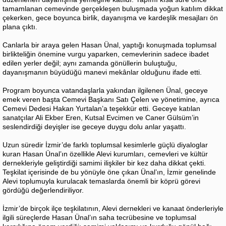
tamamlanan cemevinde gerçekleşen buluşmada yoğun katılım dikkat
çekerken, gece boyunca birlik, dayanışma ve kardeşlik mesajları ön
plana çıktı.
Canlarla bir araya gelen Hasan Ünal, yaptığı konuşmada toplumsal
birlikteliğin önemine vurgu yaparken, cemevlerinin sadece ibadet
edilen yerler değil; aynı zamanda gönüllerin buluştuğu,
dayanışmanın büyüdüğü manevi mekânlar olduğunu ifade etti.
Program boyunca vatandaşlarla yakından ilgilenen Ünal, geceye
emek veren başta Cemevi Başkanı Satı Çelen ve yönetimine, ayrıca
Cemevi Dedesi Hakan Yurtalan’a teşekkür etti. Geceye katılan
sanatçılar Ali Ekber Eren, Kutsal Evcimen ve Caner Gülsüm’in
seslendirdiği deyişler ise geceye duygu dolu anlar yaşattı.
Uzun süredir İzmir’de farklı toplumsal kesimlerle güçlü diyaloglar
kuran Hasan Ünal’ın özellikle Alevi kurumları, cemevleri ve kültür
dernekleriyle geliştirdiği samimi ilişkiler bir kez daha dikkat çekti.
Teşkilat içerisinde de bu yönüyle öne çıkan Ünal’ın, İzmir genelinde
Alevi toplumuyla kurulacak temaslarda önemli bir köprü görevi
gördüğü değerlendiriliyor.
İzmir’de birçok ilçe teşkilatının, Alevi dernekleri ve kanaat önderleriyle
ilgili süreçlerde Hasan Ünal’ın saha tecrübesine ve toplumsal