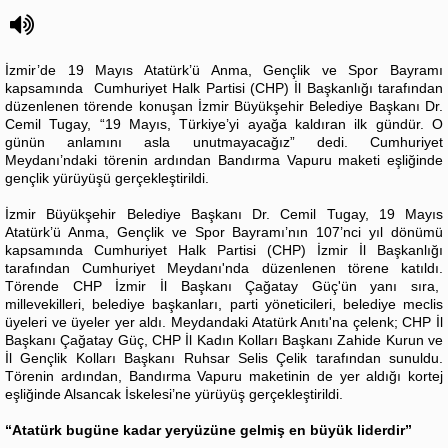
İzmir’de 19 Mayıs Atatürk’ü Anma, Gençlik ve Spor Bayramı
kapsamında Cumhuriyet Halk Partisi (CHP) İl Başkanlığı tarafından
düzenlenen törende konuşan İzmir Büyükşehir Belediye Başkanı Dr.
Cemil Tugay, “19 Mayıs, Türkiye’yi ayağa kaldıran ilk gündür. O
günün anlamını asla unutmayacağız” dedi. Cumhuriyet
Meydanı’ndaki törenin ardından Bandırma Vapuru maketi eşliğinde
gençlik yürüyüşü gerçekleştirildi.
İzmir Büyükşehir Belediye Başkanı Dr. Cemil Tugay, 19 Mayıs
Atatürk’ü Anma, Gençlik ve Spor Bayramı’nın 107’nci yıl dönümü
kapsamında Cumhuriyet Halk Partisi (CHP) İzmir İl Başkanlığı
tarafından Cumhuriyet Meydanı'nda düzenlenen törene katıldı.
Törende CHP İzmir İl Başkanı Çağatay Güç'ün yanı sıra,
millevekilleri, belediye başkanları, parti yöneticileri, belediye meclis
üyeleri ve üyeler yer aldı. Meydandaki Atatürk Anıtı'na çelenk; CHP İl
Başkanı Çağatay Güç, CHP İl Kadın Kolları Başkanı Zahide Kurun ve
İl Gençlik Kolları Başkanı Ruhsar Selis Çelik tarafından sunuldu.
Törenin ardından, Bandırma Vapuru maketinin de yer aldığı kortej
eşliğinde Alsancak İskelesi’ne yürüyüş gerçekleştirildi.
“Atatürk bugüne kadar yeryüzüne gelmiş en büyük liderdir”