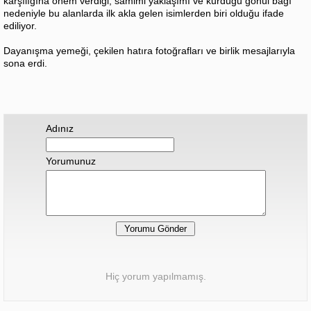
karşılığına önem verdiği; samimi yaklaşımı ve kurduğu gönül bağı
nedeniyle bu alanlarda ilk akla gelen isimlerden biri olduğu ifade
ediliyor.
Dayanışma yemeği, çekilen hatıra fotoğrafları ve birlik mesajlarıyla
sona erdi.
Adınız
Yorumunuz
Hiç yorum yapılmamış.