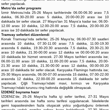
sefer yapılacak.
Metro’da sefer programı
İzmir Metrosu’nda 25-26 Mayıs tarihlerinde 06.00-06.30 arası 7,5
dakika, 06.30-20.00 arası 5 dakika, 20.00-00.20 arası ise 10
dakikada bir sefer olacak. 27 Mayıs’tan 31 Mayıs’a kadar ise; 06.00-
12.00 arası 10 dakika, 12.00-20.00 arası 7,5 dakika, 20.00-00.20
arası ise 10 dakikada bir sefer yapılacak.
Tramvay seferleri düzenlendi
Konak Tramvayı’nda seferler, 25-26 Mayıs’ta; 06.00-07.30 saatleri
arasında 10 dakika, 07.30-11.00 arası 7,5 dakika, 11.00-19.30
arasında 6 dakika, 19.30-20.30 arasında 7,5 dakika, 20.30-21.30
arası 10 dakika, 21.30-00.00 arası 12 dakika ve 00.00-00.20 arası
10 dakikada bir hizmet verecek. 27-30 Mayıs tarihleri arasında ise;
06.00-11.00 arası 10 dakika, 11.00-20.00 arası 7,5 dakika, 20.00-
21.30 arası 10 dakika, 21.30-00.00 arası 12 dakika, 00.00-00.20
arası 10 dakikada bir sefer olacak. Karşıyaka Flamingo hattında ise;
25-30 Mayıs arasında, 06.00-07.00 arasında 15 dakika, 07.00-22.00
arasında 12 dakika, 22.00-00.20 arasında 15 dakikada bir sefer
yapılacak. Çiğli Tramvayı’ndaki mavi, kırmızı ve Karşıyaka
Tramvayı’ndaki turuncu ring hattında değişiklik olmayacak.
İZDENİZ bayrama hazır
İZDENİZ’de; 25-26 Mayıs’ta hafta içi sefer tarifesi, 27-31 Mayıs
tarihleri arasında ise hafta sonu tarifesi uygulanacak. İskelelerde
gemi kapasitesinden fazla oluşacak yolcu yoğunluğunu önlemek
amacıyla yedek gemiler sefere hazır bekletilecek. 27-30 Mayıs