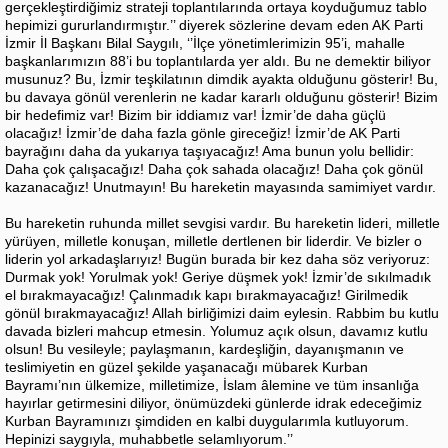
gerçekleştirdiğimiz strateji toplantılarında ortaya koyduğumuz tablo
hepimizi gururlandırmıştır.’’ diyerek sözlerine devam eden AK Parti
İzmir İl Başkanı Bilal Saygılı, ‘’İlçe yönetimlerimizin 95’i, mahalle
başkanlarımızın 88’i bu toplantılarda yer aldı. Bu ne demektir biliyor
musunuz? Bu, İzmir teşkilatının dimdik ayakta olduğunu gösterir! Bu,
bu davaya gönül verenlerin ne kadar kararlı olduğunu gösterir! Bizim
bir hedefimiz var! Bizim bir iddiamız var! İzmir’de daha güçlü
olacağız! İzmir’de daha fazla gönle gireceğiz! İzmir’de AK Parti
bayrağını daha da yukarıya taşıyacağız! Ama bunun yolu bellidir:
Daha çok çalışacağız! Daha çok sahada olacağız! Daha çok gönül
kazanacağız! Unutmayın! Bu hareketin mayasında samimiyet vardır.
Bu hareketin ruhunda millet sevgisi vardır. Bu hareketin lideri, milletle
yürüyen, milletle konuşan, milletle dertlenen bir liderdir. Ve bizler o
liderin yol arkadaşlarıyız! Bugün burada bir kez daha söz veriyoruz:
Durmak yok! Yorulmak yok! Geriye düşmek yok! İzmir’de sıkılmadık
el bırakmayacağız! Çalınmadık kapı bırakmayacağız! Girilmedik
gönül bırakmayacağız! Allah birliğimizi daim eylesin. Rabbim bu kutlu
davada bizleri mahcup etmesin. Yolumuz açık olsun, davamız kutlu
olsun! Bu vesileyle; paylaşmanın, kardeşliğin, dayanışmanın ve
teslimiyetin en güzel şekilde yaşanacağı mübarek Kurban
Bayramı’nın ülkemize, milletimize, İslam âlemine ve tüm insanlığa
hayırlar getirmesini diliyor, önümüzdeki günlerde idrak edeceğimiz
Kurban Bayramınızı şimdiden en kalbi duygularımla kutluyorum.
Hepinizi saygıyla, muhabbetle selamlıyorum.’’