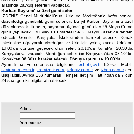
arasında Baykuş seferleri yapılacak.
Kurban Bayramı’na özel gemi seferi
İZDENİZ Genel Müdürlüğü’nün, Urla ve Modroğan’a hafta sonları
düzenlediği günübirlik gemi seferleri, bu yıl Kurban Bayramına özel
düzenlenecek. İlk sefer, bayramın üçüncü günü olan 29 Mayıs Cuma
günü yapılacak; 30 Mayıs Cumartesi ve 31 Mayıs Pazar da devam
edecek. Gemiler Karşıyaka İskelesi’nden hareket edecek, Konak
İskelesi’ne uğrayarak Mordoğan ve Urla için yola çıkacak. Urla’dan
19.00’da dönüşe geçecek olan sefer, 20.10’da Konak’a, 20.30’da
Karşıyaka’ya varacak. Mordoğan seferi ise Karşıyaka’dan 08.10’da,
Konak’tan 08.30’ta hareket edecek. Dönüş vapuru ise 19.00’da.
Ayrıntılı hat ve sefer saat bilgilerine;
eshot.gov.tr
, ESHOT Mobil,
izmirmetro.com.tr
,
tramizmir.com
,
izdeniz.com.tr
ve
izban.com.tr
’den
ulaşılabilir. Ayrıca 153 numaralı Hemşeri İletişim Hattı’ndan da 7 gün
24 saat gerekli bilgiler alınabilecek.
Adınız
Yorumunuz