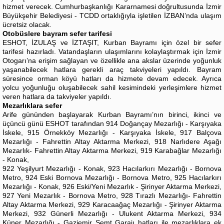
hizmet verecek. Cumhurbaşkanlığı Kararnamesi doğrultusunda İzmir
Büyükşehir Belediyesi - TCDD ortaklığıyla işletilen İZBAN’nda ulaşım
ücretsiz olacak.
Otobüslere bayram sefer tarifesi
ESHOT, İZULAŞ ve İZTAŞIT, Kurban Bayramı için özel bir sefer
tarifesi hazırladı. Vatandaşların ulaşımlarını kolaylaştırmak için İzmir
Otogarı’na erişim sağlayan ve özellikle ana akslar üzerinde yoğunluk
yaşanabilecek hatlara gerekli araç takviyeleri yapıldı. Bayram
süresince orman köyü hatları da hizmete devam edecek. Ayrıca
yolcu yoğunluğu oluşabilecek sahil kesimindeki yerleşimlere hizmet
veren hatlara da takviyeler yapıldı.
Mezarlıklara sefer
Arife gününden başlayarak Kurban Bayramı’nın birinci, ikinci ve
üçüncü günü ESHOT tarafından 914 Doğançay Mezarlığı - Karşıyaka
İskele, 915 Örnekköy Mezarlığı - Karşıyaka İskele, 917 Balçova
Mezarlığı - Fahrettin Altay Aktarma Merkezi, 918 Narlıdere Aşağı
Mezarlık- Fahrettin Altay Aktarma Merkezi, 919 Karabağlar Mezarlığı
- Konak,
922 Yeşilyurt Mezarlığı - Konak, 923 Hacılarkırı Mezarlığı - Bornova
Metro, 924 Eski Bornova Mezarlığı - Bornova Metro, 925 Hacılarkırı
Mezarlığı - Konak, 926 Eski/Yeni Mezarlık - Şirinyer Aktarma Merkezi,
927 Yeni Mezarlık - Bornova Metro, 928 Tırazlı Mezarlığı- Fahrettin
Altay Aktarma Merkezi, 929 Karacaağaç Mezarlığı - Şirinyer Aktarma
Merkezi, 932 Günerli Mezarlığı - Ulukent Aktarma Merkezi, 934
Küner Mezarlığı - Gaziemir Semt Garajı hatları ile mezarlıklara ek