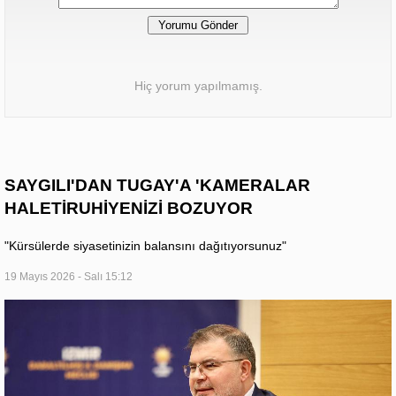
Hiç yorum yapılmamış.
SAYGILI'DAN TUGAY'A 'KAMERALAR
HALETİRUHİYENİZİ BOZUYOR
"Kürsülerde siyasetinizin balansını dağıtıyorsunuz"
19 Mayıs 2026 - Salı 15:12